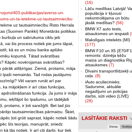
(16)
Lāču medības Latvijā! Va
nojumi/403-publikacijas/averss-un-
populācija ir kļuvusi
nekontrolējama un būtu
ums-un-ta-ietekme-uz-tautsaimniecibu
jāsāk medības?
(56)
tekme uz tautsaimniecību Risto Herrala
BMW X7 auto tests,
nkas (Suomen Pankki) Monetārās politikas
atsauksmes un iespaidi
(
o burbuļa un sabrukuma ciklu jeb
Makslīgais intelekts (MI)
, vai šis process notiek pie jums tāpat,
(177)
āstīt, kā es un mūsu banka aplūko
BMW F10 un X5 (E70/F1
remonts: dzinēja ķēžu
onomiku kopumā. Tātad svārstības
maiņa un diagnostika Rī
as? Kāpēc novērojamas svārstības?
atsauksmes
(7)
v pārāk atšķirīgas. Ziemā, protams, māja
Dīvaini transportlīdzekļi 
ti īpaši nemainās. Tad rodas jautājums:
ceļa.
(8)
ozīmīgi? Vēl varam runāt arī par
iAuto aculiecinieks:
Sadursme, aktuālie
a mājokļiem ir arī citas funkcijas,
negadījumi un policijas
apdrošināšanas funkcija. Ja jums ir māja
darbs, sūti video (LIVE)
umu, ieķīlājot šo īpašumu, un tādējādi
(28)
, protams, ir ļoti sarežģīti. Bet tad jūs
pārējo tautsaimniecības pārmaiņu. Šķiet,
kāpēc ļoti grūti saprast, kāpēc notiek šādu
LASĪTĀKIE RAKSTI
pēc šīs teorijas, manuprāt, sniedz
Dienas
Nedēļas
ā tās notiek. Ir arī citi darbi, kur tiek