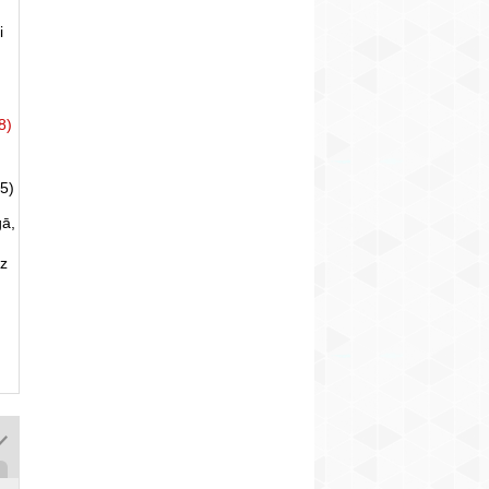
i
8)
5)
gā,
uz