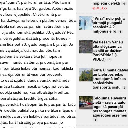
ija "bums", par kuru runāšu. Pēc tam ir
nopietni defekti
6
īdzīgs tam, kas bija 30. gados. Abās reizēs
ecības lejupslīde. Cilvēki runā par
“Virši” neto peļņa
ī, ka dzīvojamo telpu un platību cenas rāda
pirmajā pusgadā
ilvēki uztraucas par šīm svārstībām, jo
sasniedz 4,2
miljonus eiro
āda bija ekonomiskā politika 80. gados? Pēc
3
ļoti regulēta: dažādi procenti, likmes -
Vai tiešām Vanšu
smi līdz pat 70. gadu beigām bija vāji. Ja
tilta slēgšanu var
ms vajadzēja krāt naudu, pēc tam
aizstāt ar dažiem
Park&Ride? (+
diem šis sektors tika ļoti nopietni
VIDEO)
4
 savu finanšu sistēmu, jo domājām par
 panākuši lielas pārmaiņas, kad faktiski
Kārļa Ulmaņa gatve
ji varēja pārrunāt visu par procentu
un Lielirbes ielas
krustojumā ierīkos
 to esat izjutuši daudz vairāk nekā mēs
sabiedriskā
ts, mūsu tautsaimniecībai kopumā veicās
transporta joslu
3
odokļu sistēma, kas atbalstīja kredītus
beralizācijas kredītu tirgus sāka
Ceļojuma suvenīru
vietā – izsists auto
s, galvenokārt dzīvojamās telpas jomā. Taču
logs: kā pasargāt
Ar kredītu palīdzību pirka ne tikai mājas un
personīgās mantas,
atpūšoties ārzemēs
ki iekļuva arvien lielākos parādos, no otras
1
ās, ka šī stratēģija bija pareiza, jo