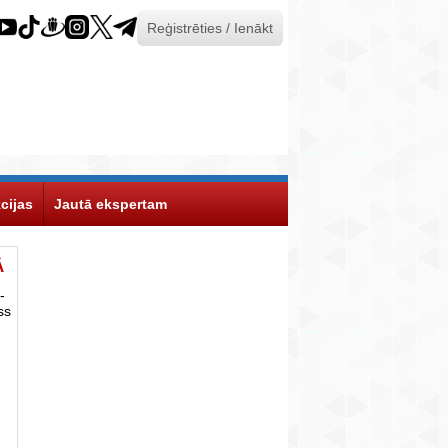
Reģistrēties / Ienākt
cijas
Jautā ekspertam
Ā
-
ss