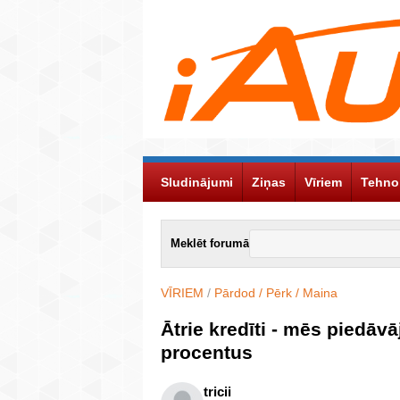
Sludinājumi
Ziņas
Vīriem
Tehno
Meklēt forumā
VĪRIEM
/
Pārdod / Pērk / Maina
Ātrie kredīti - mēs pied
procentus
tricii