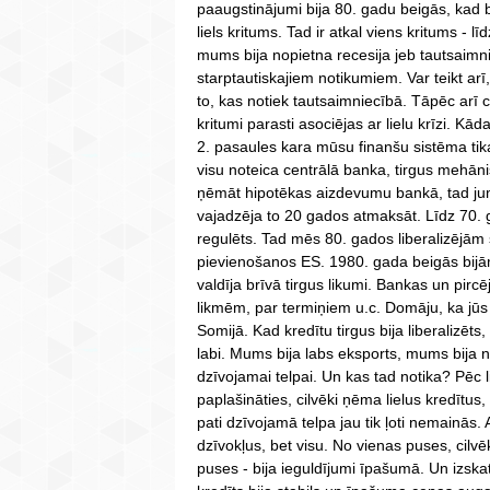
paaugstinājumi bija 80. gadu beigās, kad b
liels kritums. Tad ir atkal viens kritums - l
mums bija nopietna recesija jeb tautsaimni
starptautiskajiem notikumiem. Var teikt ar
to, kas notiek tautsaimniecībā. Tāpēc arī c
kritumi parasti asociējas ar lielu krīzi. K
2. pasaules kara mūsu finanšu sistēma tika 
visu noteica centrālā banka, tirgus mehāni
ņēmāt hipotēkas aizdevumu bankā, tad ju
vajadzēja to 20 gados atmaksāt. Līdz 70. ga
regulēts. Tad mēs 80. gados liberalizējām
pievienošanos ES. 1980. gada beigās bijām
valdīja brīvā tirgus likumi. Bankas un pircē
likmēm, par termiņiem u.c. Domāju, ka jūs
Somijā. Kad kredītu tirgus bija liberalizē
labi. Mums bija labs eksports, mums bija n
dzīvojamai telpai. Un kas tad notika? Pēc li
paplašināties, cilvēki ņēma lielus kredītu
pati dzīvojamā telpa jau tik ļoti nemainās. 
dzīvokļus, bet visu. No vienas puses, cilvē
puses - bija ieguldījumi īpašumā. Un izskatīj