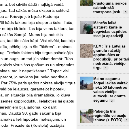
krustojumā ierīkos
ziema, bet cilvēki šādā muļķīgā veidā
sabiedriskā
 ziņas. Tad sākās mūsu eksports sektorā.
transporta joslu
3
ba ar Krieviju jeb bijušo Padomju
Vēl kāds faktors bija eksporta šoks. Taču,
Mēneša laikā
aizturēti kārtējie
bija tik liels. Tas bija viens faktors; tas
degvielas uzpildes
da sākās Somijā. Mums bija noteikts
staciju apzadzēji
, tad tās sāka kāpt. Visi cilvēki, kas bija
KEM: Trīs Latvijas
tu, pēkšņi izjuta šīs "šķēres" - maiņas
granulu ražotāji
. Trešais faktors bija tirgus psiholoģija.
apņēmušies ar
s un augs, un tad jūs sākat domāt: "Kas
produkciju prioritār
nodrošināt vietējo
 nopircis visus šos īpašumus un aizņēmies
tirgu
1
ainās, tad ir nepatikšanas!" Tāpēc visi
ārdot, jo neviens jau neko negribēja
Melno segumu
. Par 75% pāris gados nokrita akciju tirgus.
šogad ieklās vairāk
nekā 50 kilometros
valdība iejaucās, garantējot hipotēku
valsts vietējo
ā, un situācija bija dramatiska, jo kļuva
autoceļu ar grants
segumu
zemes kopproduktu, lielākoties lai glābtu
3
ierēdņiem bija jādomā, ko darīt.
Pabeigta trīs
 cenas. Daudzi 90. gadu sākumā bija
reģionālo veloceļu
jāmaksā lieli hipotēku maksājumi, un
izbūve (+ FOTO)
3
oda. Prezidents (Koistola) uzstājās