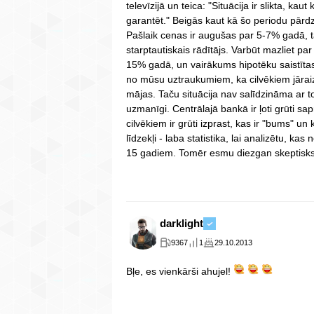
televīzijā un teica: "Situācija ir slikta, kau
garantēt." Beigās kaut kā šo periodu pārdzī
Pašlaik cenas ir augušas par 5-7% gadā, ta
starptautiskais rādītājs. Varbūt mazliet pa
15% gadā, un vairākums hipotēku saistītas 
no mūsu uztraukumiem, ka cilvēkiem jāraiz
mājas. Taču situācija nav salīdzināma ar 
uzmanīgi. Centrālajā bankā ir ļoti grūti sa
cilvēkiem ir grūti izprast, kas ir "bums" un
līdzekļi - laba statistika, lai analizētu, ka
15 gadiem. Tomēr esmu diezgan skeptisks -
darklight
9367
1
29.10.2013
Bļe, es vienkārši ahujel!