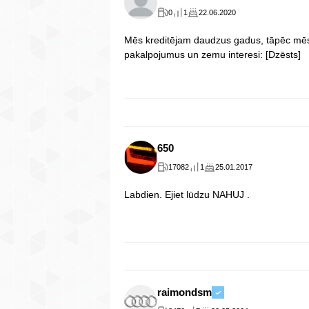
0
1
22.06.2020
Mēs kreditējam daudzus gadus, tāpēc mēs 
pakalpojumus un zemu interesi: [Dzēsts]
650
17082
1
25.01.2017
Labdien. Ejiet lūdzu NAHUJ .
raimondsm