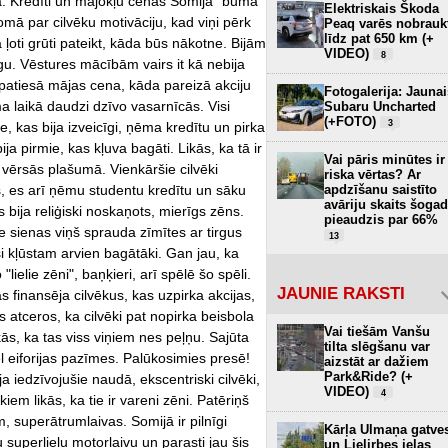
a. Kredīti un mājokļu cenas Somijā "buma"
Elektriskais Škoda
omā par cilvēku motivāciju, kad viņi pērk
Peaq varēs nobrauk
līdz pat 650 km (+
 ļoti grūti pateikt, kāda būs nākotne. Bijām
VIDEO)
8
rgu. Vēstures mācībām vairs it kā nebija
r patiesā mājas cena, kāda pareizā akciju
Fotogalerija: Jaunai
a laikā daudzi dzīvo vasarnīcās. Visi
Subaru Uncharted
(+FOTO)
3
e, kas bija izveicīgi, ņēma kredītu un pirka
bija pirmie, kas kļuva bagāti. Likās, ka tā ir
Vai pāris minūtes ir
le vērsās plašumā. Vienkāršie cilvēki
riska vērtas? Ar
nts, es arī ņēmu studentu kredītu un sāku
apdzīšanu saistīto
avāriju skaits šogad
 bija reliģiski noskaņots, mierīgs zēns.
pieaudzis par 66%
e sienas viņš sprauda zīmītes ar tirgus
13
si kļūstam arvien bagātāki. Gan jau, ka
"lielie zēni", baņķieri, arī spēlē šo spēli.
JAUNIE RAKSTI
finansēja cilvēkus, kas uzpirka akcijas,
s atceros, ka cilvēki pat nopirka beisbola
Vai tiešām Vanšu
ās, ka tas viss viņiem nes peļņu. Sajūta
tilta slēgšanu var
Vēl eiforijas pazīmes. Palūkosimies presē!
aizstāt ar dažiem
Park&Ride? (+
ja iedzīvojušie naudā, ekscentriski cilvēki,
VIDEO)
4
iem likās, ka tie ir vareni zēni. Patēriņš
 superātrumlaivas. Somijā ir pilnīgi
Kārļa Ulmaņa gatve
superlielu motorlaivu un parasti jau šis
un Lielirbes ielas