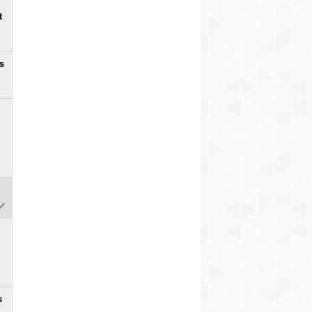
t
s
s