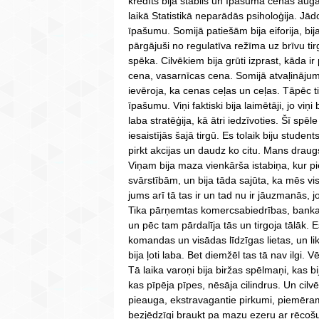
kredīts bija stabils un īpašuma cenas aug
laikā Statistikā neparādās psiholoģija. Jād
īpašumu. Somijā patiešām bija eiforija, bija
pārgājuši no regulatīva režīma uz brīvu ti
spēka. Cilvēkiem bija grūti izprast, kāda i
cena, vasarnīcas cena. Somijā atvaļinājum
ievēroja, ka cenas ceļas un ceļas. Tāpēc ti
īpašumu. Viņi faktiski bija laimētāji, jo viņi 
laba stratēģija, kā ātri iedzīvoties. Šī spē
iesaistījās šajā tirgū. Es tolaik biju stude
pirkt akcijas un daudz ko citu. Mans draugs
Viņam bija maza vienkārša istabiņa, kur pi
svārstībām, un bija tāda sajūta, ka mēs vi
jums arī tā tas ir un tad nu ir jāuzmanās, jo 
Tika pārņemtas komercsabiedrības, bankas 
un pēc tam pārdalīja tās un tirgoja tālāk. E
komandas un visādas līdzīgas lietas, un lik
bija ļoti laba. Bet diemžēl tas tā nav ilgi. 
Tā laika varoņi bija biržas spēlmaņi, kas bi
kas pīpēja pīpes, nēsāja cilindrus. Un cilvēk
pieauga, ekstravagantie pirkumi, piemēram,
bezjēdzīgi braukt pa mazu ezeru ar rēcošu 