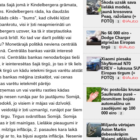
Škoda uzsāk sava
ata šajā jomā ir Kindelbergera grāmata,
lielākā modeļa,
s. Kindelbergers rāda, ka daudzās
jaunā krosovera
Peaq, ražošanu (+
ds cikls - "bums", kad cilvēki kļūst
FOTO)
1
ankrotu, visi ir ļoti neapmierināti un
lbergers uzsver, ka tā ir starptautiska
No 66 000 eiro -
urā brīdī. Ko tad var darīt politiķi vai
Dodge Charger
atgriežas Eiropas
u? Monetārajā politikā neviena centrālā
tirgū
1
anā. Centrālās bankas vairāk interesē
rsi. Centrālās bankas nenodarbojas tieši
Xiaomi piesaka
ieinteresētas šajā tirgū, jo tas ir tik liels
SkyNomad N70
EREV – luksusa SU
 tirgū un kādu ietekmi tirgus varētu atstāt
Eiropas tirgum (+
s bankas mēģina izskaitļot, vai cenas
FOTO)
4
kas varētu ietekmēt pārējo
Pēc postošās krusa
izņemas un vai varētu rasties kādas
Saulkrastu pusē –
s nesen runāja par šo jautājumu Somijā,
desmitiem bojātu
edokli, jo visiem ir mājas vai dzīvokļi.
automašīnu un
zaudējumi ap 100
 veidotāji ir ļoti uzmanīgi, runājot par šiem
000 eiro
2
 tirgu. Tirgus svārstības Somijā. Somija
nas ir ļoti mainīgas. Lielākie pieaugumi ir
Miljardu vērtajam
a milzīga inflācija, 2. pasaules kara laikā
Aston Martin
debesskrāpim
rīgi ar to, ka bijusi augsta inflācija. Nesenie
Maiami atklājušies