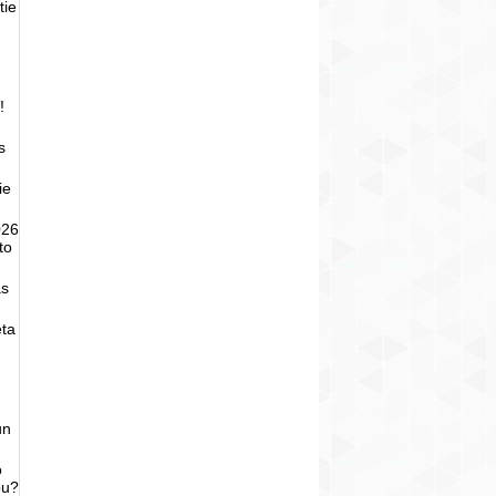
tie
!
s
ie
026
to
as
eta
un
o
bu?