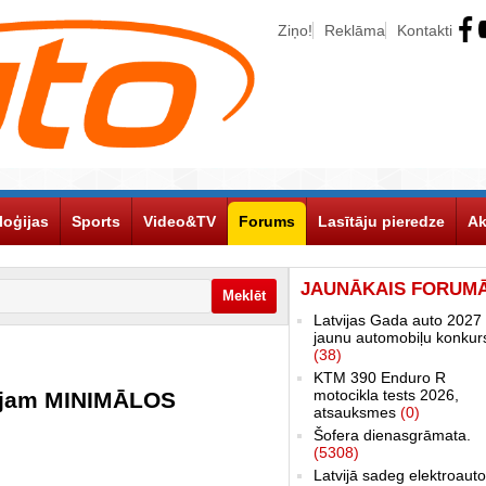
Ziņo!
Reklāma
Kontakti
loģijas
Sports
Video&TV
Forums
Lasītāju pieredze
Ak
JAUNĀKAIS FORUM
Latvijas Gada auto 2027 
jaunu automobiļu konkur
(38)
KTM 390 Enduro R
motocikla tests 2026,
āvājam MINIMĀLOS
atsauksmes
(0)
Šofera dienasgrāmata.
(5308)
Latvijā sadeg elektroauto