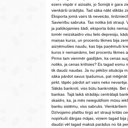
ezers vispār ir aizsalis, jo Somijā ir gara 
vienkārši izrādījās. Tad sāka nākt sliktās
Eksporta jomā vairs tā neveicās, tirdzniecī
Savienību sabruka. Tas notika ļoti strauji. 
ja palūkojamies šādi, eksporta šoks nemaz ne
tomēr neizskaidro visu lielo depresiju, kā
maiņas kurss, un procentu likmes bija zemas
aizņēmušies naudu, kas bija paņēmuši kredī
kurss ir nemaināms, bet procentu likmes aug
Pirms tam vienmēr gaidījām, ka cenas aug
notiks, ja cenas kritīsies? Es tagad esmu
tik daudz naudas. Ja nu pēkšņi situācija m
sāka pārdot savus īpašumus, pat mēģināt p
pirkt, tāpēc pārdot arī vairs neko nevarēja
Sākās bankroti, viss būtu bankrotējis. Bet 
bankas. Tajā laikā strādāju centrālajā bank
skaidrs, ka, ja mēs neieguldīsim mūsu iekš
banku sistēmu, viss sabruks. Vienkāršiem 
Dzīvojamo platību tirgū arī strauji kritās
nopirkuši dārgas mājas, viņiem tagad bija 
daudzi vēl tagad maksā parādus no šā peri