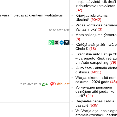
biroja stāvvietā, cik droši 
ir daudzstāvu stāvvietās
(32)
varam piedāvāt klientiem kvalitatīvus
Krievijas iebrukums
Ukrainā!
(9042)
Vecas konfektes bērniem
Vai tas ir ok?
(3)
03.08.2020 9:37
Moto salidojums Ķemero
(8)
Kārtējā avārija Jūrmalā p
Circle K
(18)
Eksotiskie auto Latvijā 2
– varenauto Rīgā, reti au
un iAuto carspotting
(79)
iAuto čats - aktuālā dien
diskusija
(6011)
Vācijas ekonomiskā nori
sākums - 2024.gads
(48)
4
0
Atbildēt
02.12.2022 12:33
Volkswagen jaunajiem
dzinējiem zūd jauda, ko
darīt?
(44)
Degvielas cenas Latvijā 
pasaulē
(535)
Vai Vācija atjaunos slēgt
atomelektrostaciju darbī