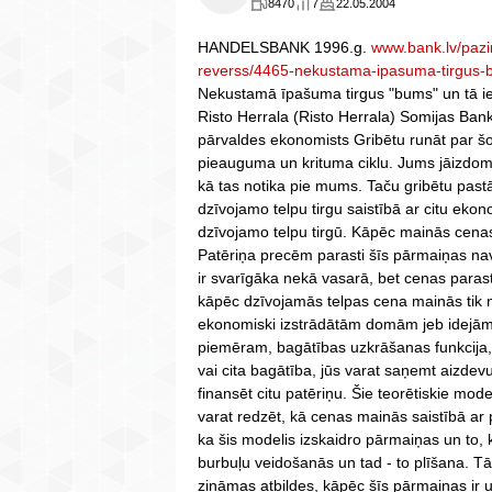
8470
7
22.05.2004
HANDELSBANK 1996.g.
www.bank.lv/pazi
reverss/4465-nekustama-ipasuma-tirgus-b
Nekustamā īpašuma tirgus "bums" un tā ie
Risto Herrala (Risto Herrala) Somijas Ba
pārvaldes ekonomists Gribētu runāt par š
pieauguma un krituma ciklu. Jums jāizdomā
kā tas notika pie mums. Taču gribētu past
dzīvojamo telpu tirgu saistībā ar citu ek
dzīvojamo telpu tirgū. Kāpēc mainās cen
Patēriņa precēm parasti šīs pārmaiņas na
ir svarīgāka nekā vasarā, bet cenas paras
kāpēc dzīvojamās telpas cena mainās tik n
ekonomiski izstrādātām domām jeb idejām, k
piemēram, bagātības uzkrāšanas funkcija, 
vai cita bagātība, jūs varat saņemt aizdev
finansēt citu patēriņu. Šie teorētiskie modeļi
varat redzēt, kā cenas mainās saistībā ar 
ka šis modelis izskaidro pārmaiņas un to, 
burbuļu veidošanās un tad - to plīšana. Tā
zināmas atbildes, kāpēc šīs pārmaiņas ir un k