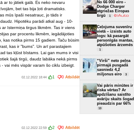
No 66 000 eiro -
t kā ar to jātiek galā. Es neko nevaru
Dodge Charger
vojām, bet tas bija ļoti dramatisks.
atgriežas Eiropas
s mūs īpaši nesatrauc, jo tāds ir
tirgū
1
r daudz. Hipotēku parādi atkal aug - 10-
Ceļojuma suvenīru
ar īstermiņa tirgus likmēm. Tas ir viens
vietā – izsists auto
ējas par procentu likmēm, iegādājoties
logs: kā pasargāt
to, kas notika pirms 15 gadiem. Taču būsim
personīgās mantas,
atpūšoties ārzemēs
prast, kas ir "bums". Un arī parastajiem
1
 kad tas kļūst bīstams. Lai gan mums ir visi
s notiek šajā tirgū, daudz labāka nekā pirms
“Virši” neto peļņa
 vai mēs vispār varam šo ciklu izbeigt.
pirmajā pusgadā
sasniedz 4,2
miljonus eiro
3
1
0
Atbildēt
02.12.2022 18:44
Vai pāris minūtes ir
riska vērtas? Ar
apdzīšanu saistīto
avāriju skaits šogad
pieaudzis par 66%
13
2
0
Atbildēt
02.12.2022 22:59