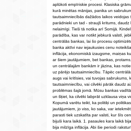
aplūkoti empīriskie procesi. Klasiska grām
kurā minētas mānijas, panika un sabrukum
tautsaimniecībās dažādos laikos veidojas šā
parādnieki un tad - straujš kritums, daudz b
nelaimīgi. Tieši tā notika arī Somijā. Kinde
parādība, kas var notikt jebkurā valstī, jebk
centrālās bankas, lai šo procesu optimizēt
banka aktīvi nav iejaukusies cenu noteikš
inflācija, ekonomiskā izaugsme, maiņas ku
ar šiem jautājumiem, bet bankas, protams, ir 
un centrālajām bankām ir jāzina, kas notiek
uz pārējo tautsaimniecību. Tāpēc centrālā
augs vai kritīsies, vai tuvojas sabrukums, 
tautsaimniecību, vai cilvēki pārāk daudz a
problēmas šajā jomā. Mūsu bankas vadītāj
un šķiet, ka cilvēki labprāt uzklausa viņa vi
Kopumā varētu teikt, ka politiķi un politikas
jautājumiem, jo viss, ko saka, var ietekmēt
parasti tiek uzskatīta par valsti, kur šīs ce
bijuši kara laikā. 1. pasaules kara laikā bij
bija milzīga inflācija. Abi šie periodi rakstu