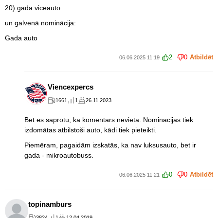
20) gada viceauto
un galvenā nominācija:
Gada auto
2
0
Atbildēt
06.06.2025 11:19
Viencexpercs
1661
1
26.11.2023
Bet es saprotu, ka komentārs nevietā. Nominācijas tiek
izdomātas atbilstoši auto, kādi tiek pieteikti.
Piemēram, pagaidām izskatās, ka nav luksusauto, bet ir
gada - mikroautobuss.
0
0
Atbildēt
06.06.2025 11:21
topinamburs
3824
1
12.04.2019