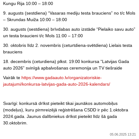
Kungu Rija 10:00 – 18:00
9. augusts (sestdiena) “Vasaras mediju testa brauciens” no t/c Mols
– Skrundas Muiža 10:00 – 18:00
30. augusts (sestdiena) brīvdabas auto izstāde “Pielaiko savu auto”
un testa braucieni t/c Mols 11:00 – 17:00
30. oktobris līdz 2. novembris (ceturtdiena-svētdiena) Lielais testa
brauciens
18. decembris (ceturdiena) plkst. 19:00 konkursa “Latvijas Gada
auto 2026” svinīgā apbalvošanas ceremonija un TV tiešraide
Vairāk te
https://www.gadaauto.lv/organizatoriskie-
jautajumi/konkursa-latvijas-gada-auto-2026-kalendars/
Svarīgi: konkursā drīkst pieteikt tikai jaunākos automobiļus
(modeļus), kuru pirmreizējā reģistrēšana CSDD ir pēc 1.oktobra
2024.gada. Jaunus dalībniekus drīkst pieteikt līdz šā gada
30.oktobrim.
05.06.2025 13:21