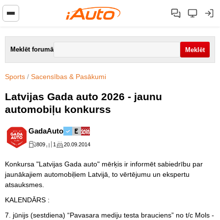
Meklēt forumā
Sports
/
Sacensības & Pasākumi
Latvijas Gada auto 2026 - jaunu
automobiļu konkurss
GadaAuto
809
1
20.09.2014
Konkursa "Latvijas Gada auto" mērķis ir informēt sabiedrību par
jaunākajiem automobiļiem Latvijā, to vērtējumu un ekspertu
atsauksmes.
KALENDĀRS :
7. jūnijs (sestdiena) “Pavasara mediju testa brauciens” no t/c Mols -