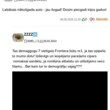
Labākais nākošgada auto - jau šogad! Dosim piecgadi trijos gados!
0
0
Atbildēt
06.06.2025 11:33
ZZZZ
5081
1
26.02.2014
Tas demaggogu 7 vietīgais Frontera būtu nr1. ja tas opipelis
to mums dotu! Izdevīgs un iespējams paceļams cipars
nomaksai sanāktu, ja norēķina atbalstu un utilizējamo veco
hlamu…Bet kam tur to demogrāfiju vajag???