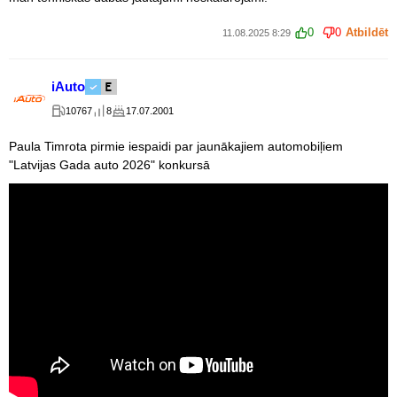
0
0
Atbildēt
11.08.2025 8:29
iAuto
10767
8
17.07.2001
Paula Timrota pirmie iespaidi par jaunākajiem automobiļiem
"Latvijas Gada auto 2026" konkursā