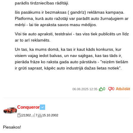
parādīs tirdzniecības rādītāji.
šis pasākums ir bezmaksas ( gandrīz) reklāmas kampaņa.
Platforma, kurā auto ražotāji var parādīt auto žurnaļugiem ar
mērķi - lai tie apraksta savos masu mēdijos.
Visi tie auto apraksti, testdraivi - tas viss tiek publicēts un līdz
ar to arī reklamēts.
Un tas, ka mums domā, ka tas ir kaut kāds konkurss, kur
visiem vajag iedot balvas, un nav sajēgas, kas tas tāds ir,
pierāda frāze ko raksta gada auto pārstāvis - "reizēm tiešām
ir grūti saprast, kāpēc auto industrijā dažas lietas notiek".
0
0
Atbildēt
06.06.2025 12:35
Conqueror
21302
7
15.10.2002
Piesakos!