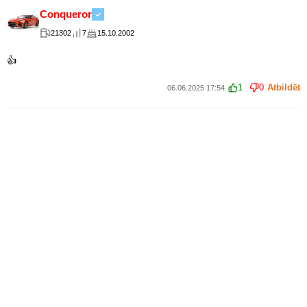
Conqueror
21302
7
15.10.2002
👍
1
0
Atbildēt
06.06.2025 17:54