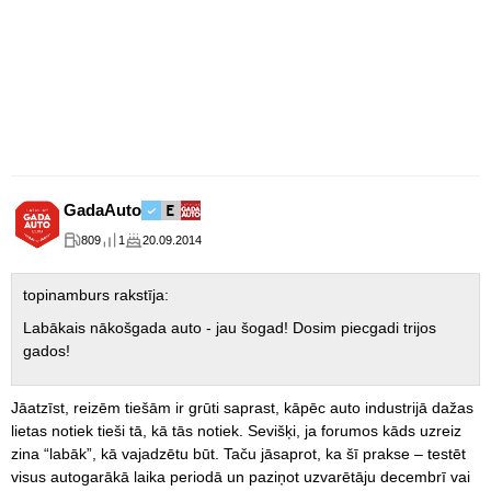
GadaAuto
809
1
20.09.2014
topinamburs rakstīja:
Labākais nākošgada auto - jau šogad! Dosim piecgadi trijos
gados!
Jāatzīst, reizēm tiešām ir grūti saprast, kāpēc auto industrijā dažas
lietas notiek tieši tā, kā tās notiek. Sevišķi, ja forumos kāds uzreiz
zina “labāk”, kā vajadzētu būt. Taču jāsaprot, ka šī prakse – testēt
visus autogarākā laika periodā un paziņot uzvarētāju decembrī vai