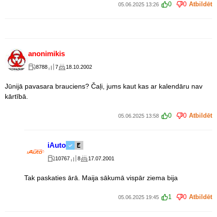
0
0
Atbildēt
05.06.2025 13:26
anonimikis
8788
7
18.10.2002
Jūnijā pavasara brauciens? Čaļi, jums kaut kas ar kalendāru nav
kārtībā.
0
0
Atbildēt
05.06.2025 13:58
iAuto
10767
8
17.07.2001
Tak paskaties ārā. Maija sākumā vispār ziema bija
1
0
Atbildēt
05.06.2025 19:45