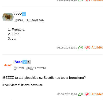
ZZZZ
5081
1
26.02.2014
Frontera
Eiroq
utt
0
0
Atbildēt
05.06.2025 22:31
iAuto
10767
8
17.07.2001
@ZZZZ tu tad piesakies uz Sestdienas testa braucienu?
Ir vēl vietas! Izloze šovakar
0
0
Atbildēt
06.06.2025 11:06