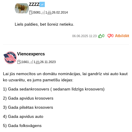
ZZZZ
5081
1
26.02.2014
Liels paldies, bet šoreiz netieku.
0
0
Atbildēt
06.06.2025 11:23
Viencexpercs
1661
1
26.11.2023
Lai jūs nemocītos un domātu nominācijas, lai gandrīz visi auto kaut
ko uzvarētu, es jums pametīšu idejas:
1) Gada sedankrosovers ( sedanam līdzīgs krosovers)
2) Gada apvidus krosovers
3) Gada pilsētas krosovers
4) Gada apvidus auto
5) Gada folksvāgens