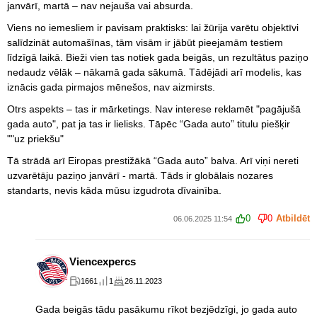
janvārī, martā – nav nejauša vai absurda.
Viens no iemesliem ir pavisam praktisks: lai žūrija varētu objektīvi
salīdzināt automašīnas, tām visām ir jābūt pieejamām testiem
līdzīgā laikā. Bieži vien tas notiek gada beigās, un rezultātus paziņo
nedaudz vēlāk – nākamā gada sākumā. Tādējādi arī modelis, kas
iznācis gada pirmajos mēnešos, nav aizmirsts.
Otrs aspekts – tas ir mārketings. Nav interese reklamēt "pagājušā
gada auto", pat ja tas ir lielisks. Tāpēc “Gada auto” titulu piešķir
""uz priekšu"
Tā strādā arī Eiropas prestižākā “Gada auto” balva. Arī viņi nereti
uzvarētāju paziņo janvārī - martā. Tāds ir globālais nozares
standarts, nevis kāda mūsu izgudrota dīvainība.
0
0
Atbildēt
06.06.2025 11:54
Viencexpercs
1661
1
26.11.2023
Gada beigās tādu pasākumu rīkot bezjēdzīgi, jo gada auto