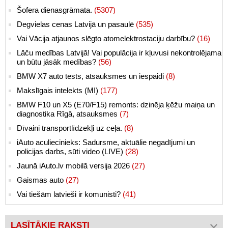
Šofera dienasgrāmata.
(5307)
Degvielas cenas Latvijā un pasaulē
(535)
Vai Vācija atjaunos slēgto atomelektrostaciju darbību?
(16)
Lāču medības Latvijā! Vai populācija ir kļuvusi nekontrolējama
un būtu jāsāk medības?
(56)
BMW X7 auto tests, atsauksmes un iespaidi
(8)
Makslīgais intelekts (MI)
(177)
BMW F10 un X5 (E70/F15) remonts: dzinēja ķēžu maiņa un
diagnostika Rīgā, atsauksmes
(7)
Dīvaini transportlīdzekļi uz ceļa.
(8)
iAuto aculiecinieks: Sadursme, aktuālie negadījumi un
policijas darbs, sūti video (LIVE)
(28)
Jaunā iAuto.lv mobilā versija 2026
(27)
Gaismas auto
(27)
Vai tiešām latvieši ir komunisti?
(41)
LASĪTĀKIE RAKSTI