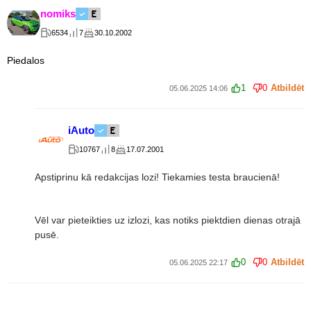
nomiks
6534
7
30.10.2002
Piedalos
1
0
Atbildēt
05.06.2025 14:06
iAuto
10767
8
17.07.2001
Apstiprinu kā redakcijas lozi! Tiekamies testa braucienā!
Vēl var pieteikties uz izlozi, kas notiks piektdien dienas otrajā
pusē.
0
0
Atbildēt
05.06.2025 22:17