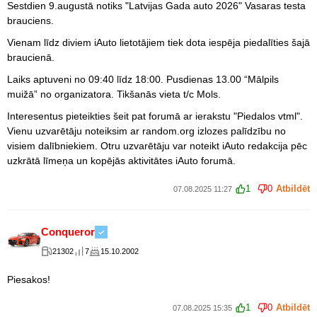
Sestdien 9.augustā notiks "Latvijas Gada auto 2026" Vasaras testa
brauciens.
Vienam līdz diviem iAuto lietotājiem tiek dota iespēja piedalīties šajā
braucienā.
Laiks aptuveni no 09:40 līdz 18:00. Pusdienas 13.00 “Mālpils
muižā” no organizatora. Tikšanās vieta t/c Mols.
Interesentus pieteikties šeit pat forumā ar ierakstu "Piedalos vtml".
Vienu uzvarētāju noteiksim ar random.org izlozes palīdzību no
visiem dalībniekiem. Otru uzvarētāju var noteikt iAuto redakcija pēc
uzkrātā līmeņa un kopējās aktivitātes iAuto forumā.
1
0
Atbildēt
07.08.2025 11:27
Conqueror
21302
7
15.10.2002
Piesakos!
1
0
Atbildēt
07.08.2025 15:35