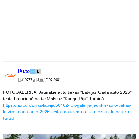
iAuto
10767
8
17.07.2001
FOTOGALERIJA: Jaunākie auto tiekas "Latvijas Gada auto 2026"
testa braucienā no t/c Mols uz "Kungu Riju" Turaidā
https://iauto.lv/zinas/latvija/50462-fotogalerija-jaunkie-auto-tiekas-
latvijas-gada-auto-2026-testa-braucien-no-t-c-mols-uz-kungu-riju-
turaid