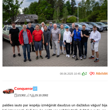
2
0
Atbildēt
08.06.2025 10:45
Conqueror
21302
7
15.10.2002
paldies iauto par iespēju izmēģināt daudzus un dažādus vāģus! bija