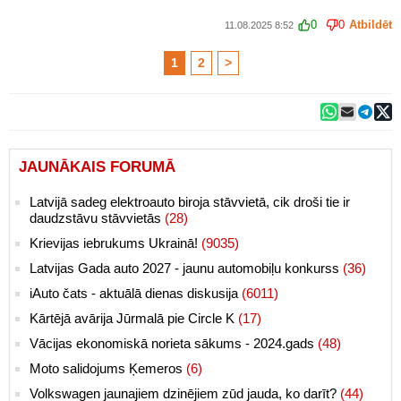
0
0
Atbildēt
11.08.2025 8:52
1
2
>
JAUNĀKAIS FORUMĀ
Latvijā sadeg elektroauto biroja stāvvietā, cik droši tie ir
daudzstāvu stāvvietās
(28)
Krievijas iebrukums Ukrainā!
(9035)
Latvijas Gada auto 2027 - jaunu automobiļu konkurss
(36)
iAuto čats - aktuālā dienas diskusija
(6011)
Kārtējā avārija Jūrmalā pie Circle K
(17)
Vācijas ekonomiskā norieta sākums - 2024.gads
(48)
Moto salidojums Ķemeros
(6)
Volkswagen jaunajiem dzinējiem zūd jauda, ko darīt?
(44)