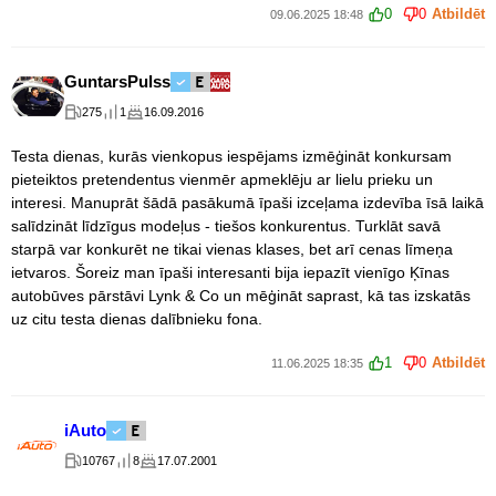
0
0
Atbildēt
09.06.2025 18:48
GuntarsPulss
275
1
16.09.2016
Testa dienas, kurās vienkopus iespējams izmēģināt konkursam
pieteiktos pretendentus vienmēr apmeklēju ar lielu prieku un
interesi. Manuprāt šādā pasākumā īpaši izceļama izdevība īsā laikā
salīdzināt līdzīgus modeļus - tiešos konkurentus. Turklāt savā
starpā var konkurēt ne tikai vienas klases, bet arī cenas līmeņa
ietvaros. Šoreiz man īpaši interesanti bija iepazīt vienīgo Ķīnas
autobūves pārstāvi Lynk & Co un mēģināt saprast, kā tas izskatās
uz citu testa dienas dalībnieku fona.
1
0
Atbildēt
11.06.2025 18:35
iAuto
10767
8
17.07.2001