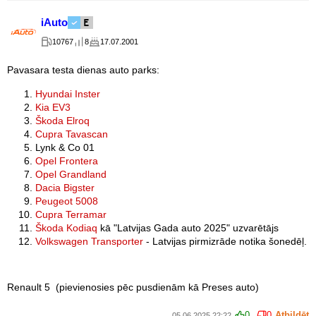
iAuto
10767
8
17.07.2001
Pavasara testa dienas auto parks:
Hyundai Inster
Kia EV3
Škoda Elroq
Cupra Tavascan
Lynk & Co 01
Opel Frontera
Opel Grandland
Dacia Bigster
Peugeot 5008
Cupra Terramar
Škoda Kodiaq
kā
"Latvijas Gada auto 2025" uzvarētājs
Volkswagen Transporter
- Latvijas pirmizrāde notika šonedēļ.
Renault 5 (pievienosies pēc pusdienām kā Preses auto)
0
0
Atbildēt
05.06.2025 22:22