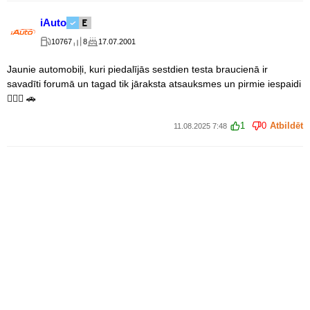
iAuto
10767
8
17.07.2001
Jaunie automobiļi, kuri piedalījās sestdien testa braucienā ir
savadīti forumā un tagad tik jāraksta atsauksmes un pirmie iespaidi
👍🏻🚕 🚗
1
0
Atbildēt
11.08.2025 7:48