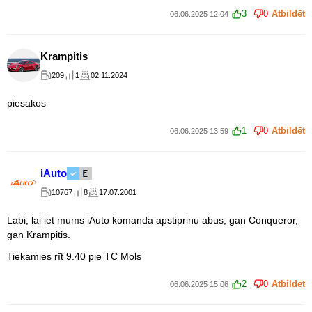
3
0
Atbildēt
06.06.2025 12:04
Krampitis
209
1
02.11.2024
piesakos
1
0
Atbildēt
06.06.2025 13:59
iAuto
10767
8
17.07.2001
Labi, lai iet mums iAuto komanda apstiprinu abus, gan Conqueror,
gan Krampitis.
Tiekamies rīt 9.40 pie TC Mols
2
0
Atbildēt
06.06.2025 15:06