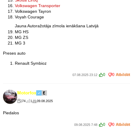
Volkswagen Transporter
Volkswagen Tayron
Voyah Courage
Jauna Autoražotāja zīmola ienākšana Latvijā
MG HS
MG ZS
MG 3
Preses auto
Renault Symbioz
0
0
Atbildēt
07.08.2025 23:12
Motorfox
74
1
09.08.2025
Piedalos
0
0
Atbildēt
09.08.2025 7:48