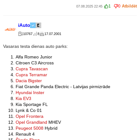
1
0
Atbildēt
07.08.2025 22:45
iAuto
10767
8
17.07.2001
Vasaras testa dienas auto parks:
Alfa Romeo Junior
Citroen C3 Aircross
Cupra Tavascan
Cupra Terramar
Dacia Bigster
Fiat Grande Panda Electric - Latvijas pirmizrāde
Hyundai Inster
Kia EV3
Kia Sportage FL
Lynk & Co 01
Opel Frontera
Opel Grandland
MHEV
Peugeot 5008
Hybrid
Renault 4
Škoda Elroq