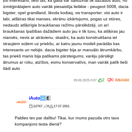
ļoti interesanti, tieši tas, ka gaitā var salīdzināt tik dažādus auto, no
izmēģinātajiem auto vairāk piesaistīja lielākie - peugeot 5008, dacia
bigster, opel grandland, škoda kodiaq, vw transporter. visi auto ir
labi, atšķiras tikai nianses, ekrānu izkārtojums, pogas uz stūres,
nedaudz atšķirīgie braukšanas režīmu pārslēdzēji, un arī
braukšanas īpašības dažādiem auto jau ir tik tuvu, ka atšķiras jau
niansēs, nevis ar atrāvienu. skaidrs, ka auto konstruēšana iet
straujiem soļiem uz priekšu, ar katru jaunu modeli parādās kas
interesants un nebijis. dacia bigster bija ar manuālo ātrumkārbu,
tas priekš manis bija patīkams pārsteigums, varēju pārslēgt
ātrumus ar roku, atzīšos, esmu konservatīvs, man vairāk patīk tieši
šādi auto
2
0
Atbildēt
09.06.2025 0:07
iAuto
10767
8
17.07.2001
Paldies tev par dalību! Tikai, kur mums pazuda otrs tavs
kompanjons testa dienā?