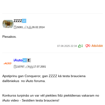
ZZZZ
5081
1
26.02.2014
Piesakos.
1
0
Atbildēt
07.08.2025 22:34
iAuto
10767
8
17.07.2001
Apstiprinu gan Conqueror, gan ZZZZ kā testa brauciena
dalībniekus no iAuto foruma.
Konkurss turpinās un var vēl piekties līdz piektdienas vakaram no
iAuto video - Sestdien testa brauciens!