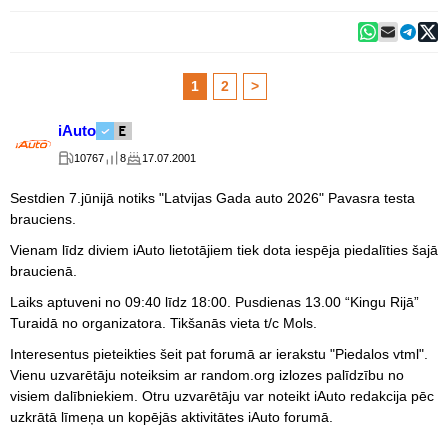
1
2
>
iAuto
10767
8
17.07.2001
Sestdien 7.jūnijā notiks "Latvijas Gada auto 2026" Pavasra testa
brauciens.
Vienam līdz diviem iAuto lietotājiem tiek dota iespēja piedalīties šajā
braucienā.
Laiks aptuveni no 09:40 līdz 18:00. Pusdienas 13.00 “Kingu Rijā”
Turaidā no organizatora. Tikšanās vieta t/c Mols.
Interesentus pieteikties šeit pat forumā ar ierakstu "Piedalos vtml".
Vienu uzvarētāju noteiksim ar random.org izlozes palīdzību no
visiem dalībniekiem. Otru uzvarētāju var noteikt iAuto redakcija pēc
uzkrātā līmeņa un kopējās aktivitātes iAuto forumā.