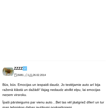
ZZZZ
5081
1
26.02.2014
Būs, būs. Emocijas un iespaidi daudz. Jo testējamie auto arī bija
raženā klāstā un dažādi! Vajag nedaudz atvilkt elpu, lai emocijas
neņem virsroku.
Īpaši pārsteigums par vienu auto…Bet tas vēl jāatgriež dīlerī un tur
man tehniskas dabas jautājumi noskaidrojami.