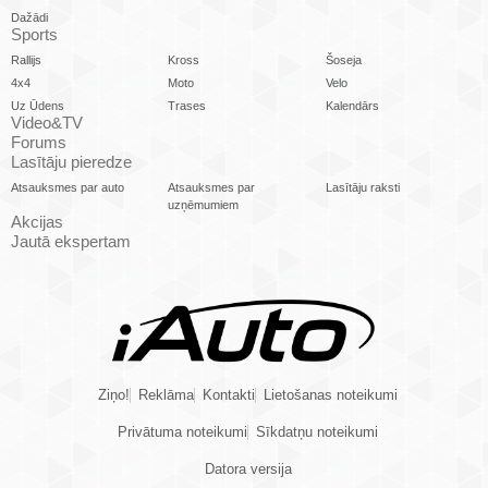
Dažādi
Sports
Rallijs
Kross
Šoseja
4x4
Moto
Velo
Uz Ūdens
Trases
Kalendārs
Video&TV
Forums
Lasītāju pieredze
Atsauksmes par auto
Atsauksmes par
Lasītāju raksti
uzņēmumiem
Akcijas
Jautā ekspertam
Ziņo!
Reklāma
Kontakti
Lietošanas noteikumi
Privātuma noteikumi
Sīkdatņu noteikumi
Datora versija