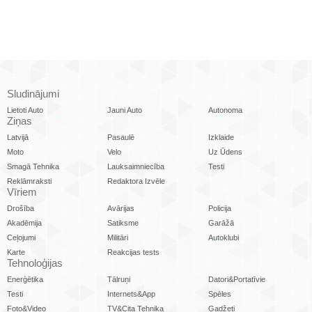
Sludinājumi
Lietoti Auto
Jauni Auto
Autonoma
Ziņas
Latvijā
Pasaulē
Izklaide
Moto
Velo
Uz Ūdens
Smagā Tehnika
Lauksaimniecība
Testi
Reklāmraksti
Redaktora Izvēle
Vīriem
Drošība
Avārijas
Policija
Akadēmija
Satiksme
Garāžā
Ceļojumi
Militāri
Autoklubi
Karte
Reakcijas tests
Tehnoloģijas
Enerģētika
Tālruņi
Datori&Portatīvie
Testi
Internets&App
Spēles
Foto&Video
TV&Cita Tehnika
Gadžeti