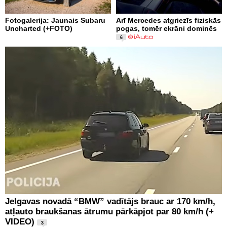
Fotogalerija: Jaunais Subaru
Arī Mercedes atgriezīs fiziskās
Uncharted (+FOTO)
pogas, tomēr ekrāni dominēs
6
Jelgavas novadā “BMW” vadītājs brauc ar 170 km/h,
atļauto braukšanas ātrumu pārkāpjot par 80 km/h (+
VIDEO)
3