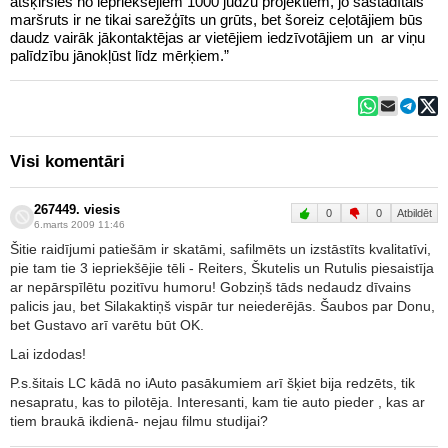
atšķirsies no iepriekšējiem 1000 jūdžu projektiem, jo sastādītais
maršruts ir ne tikai sarežģīts un grūts, bet šoreiz ceļotājiem būs
daudz vairāk jākontaktējas ar vietējiem iedzīvotājiem un ar viņu
palīdzību jānokļūst līdz mērķiem.”
Visi komentāri
267449. viesis
0
0
Atbildēt
6.marts 2009 11:46
Šitie raidījumi patiešām ir skatāmi, safilmēts un izstāstīts kvalitatīvi,
pie tam tie 3 iepriekšējie tēli - Reiters, Škutelis un Rutulis piesaistīja
ar nepārspīlētu pozitīvu humoru! Gobziņš tāds nedaudz dīvains
palicis jau, bet Silakaktiņš vispār tur neiederējās. Šaubos par Donu,
bet Gustavo arī varētu būt OK.
Lai izdodas!
P.s.šitais LC kādā no iAuto pasākumiem arī šķiet bija redzēts, tik
nesapratu, kas to pilotēja. Interesanti, kam tie auto pieder , kas ar
tiem braukā ikdienā- nejau filmu studijai?