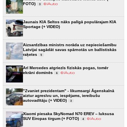
FOTO)
3
Jaunais KIA Seltos nāks palīgā populārajam KIA
Sportage (+ VIDEO)
Aizsardzības ministrs norāda uz nepieciešamību
Latvijai sagādāt savas spārnotās un ballistiskās
raķetes
5
Arī Mercedes atgriezīs fiziskās pogas, tomēr
ekrāni dominēs
6
"Zvaniet prezidentam" - likumsargi Āgenskalnā
aiztur agresīvu un, iespējams, iereibušu
autovadītāju (+ VIDEO)
3
Xiaomi piesaka SkyNomad N70 EREV – luksusa
SUV Eiropas tirgum (+ FOTO)
4