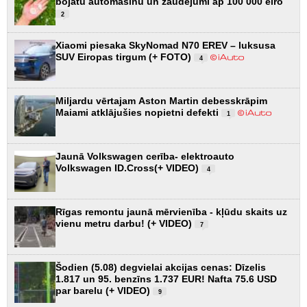
bojātu automašīnu un zaudējumi ap 100 000 eiro
2
Xiaomi piesaka SkyNomad N70 EREV – luksusa
SUV Eiropas tirgum (+ FOTO)
4
Miljardu vērtajam Aston Martin debesskrāpim
Maiami atklājušies nopietni defekti
1
Jaunā Volkswagen cerība- elektroauto
Volkswagen ID.Cross(+ VIDEO)
4
Rīgas remontu jaunā mērvienība - kļūdu skaits uz
vienu metru darbu! (+ VIDEO)
7
Šodien (5.08) degvielai akcijas cenas: Dīzelis
1.817 un 95. benzīns 1.737 EUR! Nafta 75.6 USD
par barelu (+ VIDEO)
9