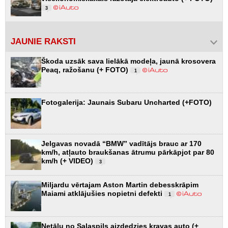
3
JAUNIE RAKSTI
Škoda uzsāk sava lielākā modeļa, jaunā krosovera
Peaq, ražošanu (+ FOTO)
1
Fotogalerija: Jaunais Subaru Uncharted (+FOTO)
Jelgavas novadā “BMW” vadītājs brauc ar 170
km/h, atļauto braukšanas ātrumu pārkāpjot par 80
km/h (+ VIDEO)
3
Miljardu vērtajam Aston Martin debesskrāpim
Maiami atklājušies nopietni defekti
1
Netālu no Salaspils aizdedzies kravas auto (+