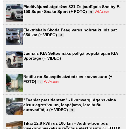
Piedāvājumā atgriežas 821 Zs jaudīgais Shelby F-
150 Super Snake Sport (+ FOTO)
9
Elektriskais Škoda Peaq varēs nobraukt līdz pat
650 km (+ VIDEO)
8
Jaunais KIA Seltos nāks palīgā populārajam KIA
Sportage (+ VIDEO)
Netālu no Salaspils aizdedzies kravas auto (+
FOTO)
3
"Zvaniet prezidentam" - likumsargi Āgenskalnā
aiztur agresīvu un, iespējams, iereibušu
autovadītāju (+ VIDEO)
3
Tikai 12,8 kWh uz 100 km – Audi e-tron būs
visekonomiskākais ražotāja elektroauto (+ FOTO)