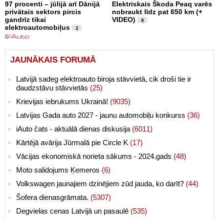
97 procenti – jūlijā arī Dānijā
Elektriskais Škoda Peaq varēs
privātais sektors pircis
nobraukt līdz pat 650 km (+
gandrīz tikai
VIDEO)
8
elektroautomobiļus
2
JAUNĀKAIS FORUMĀ
Latvijā sadeg elektroauto biroja stāvvietā, cik droši tie ir
daudzstāvu stāvvietās
(25)
Krievijas iebrukums Ukrainā!
(9035)
Latvijas Gada auto 2027 - jaunu automobiļu konkurss
(36)
iAuto čats - aktuālā dienas diskusija
(6011)
Kārtējā avārija Jūrmalā pie Circle K
(17)
Vācijas ekonomiskā norieta sākums - 2024.gads
(48)
Moto salidojums Ķemeros
(6)
Volkswagen jaunajiem dzinējiem zūd jauda, ko darīt?
(44)
Šofera dienasgrāmata.
(5307)
Degvielas cenas Latvijā un pasaulē
(535)