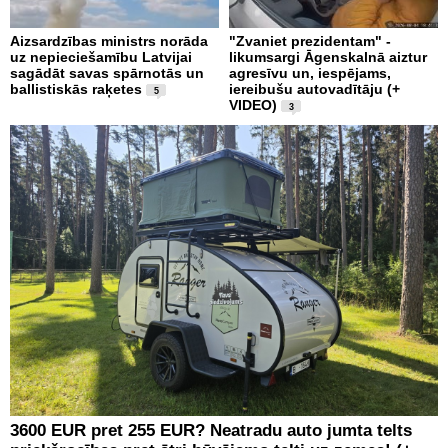
Aizsardzības ministrs norāda
"Zvaniet prezidentam" -
uz nepieciešamību Latvijai
likumsargi Āgenskalnā aiztur
sagādāt savas spārnotās un
agresīvu un, iespējams,
ballistiskās raķetes
iereibušu autovadītāju (+
5
VIDEO)
3
3600 EUR pret 255 EUR? Neatradu auto jumta telts