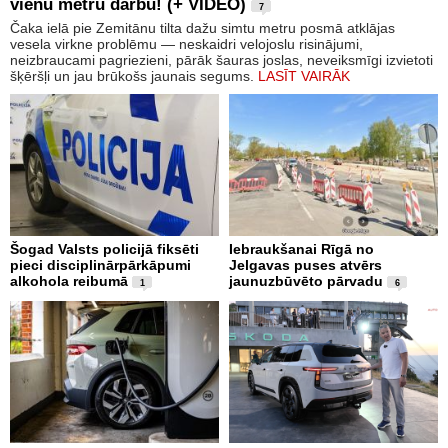
vienu metru darbu! (+ VIDEO)
7
Čaka ielā pie Zemitānu tilta dažu simtu metru posmā atklājas
vesela virkne problēmu — neskaidri velojoslu risinājumi,
neizbraucami pagriezieni, pārāk šauras joslas, neveiksmīgi izvietoti
šķēršļi un jau brūkošs jaunais segums.
LASĪT VAIRĀK
Šogad Valsts policijā fiksēti
Iebraukšanai Rīgā no
pieci disciplinārpārkāpumi
Jelgavas puses atvērs
alkohola reibumā
jaunuzbūvēto pārvadu
1
6