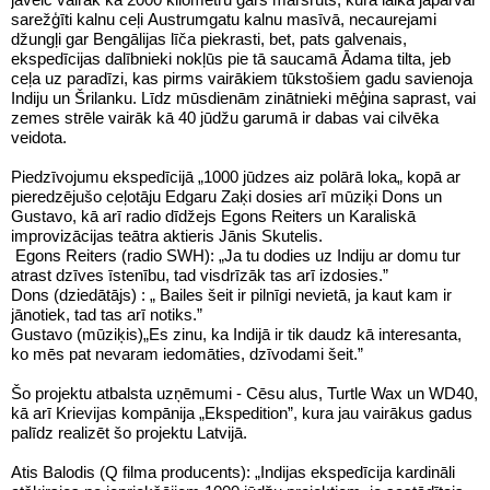
sarežģīti kalnu ceļi Austrumgatu kalnu masīvā, necaurejami
džungļi gar Bengālijas līča piekrasti, bet, pats galvenais,
ekspedīcijas dalībnieki nokļūs pie tā saucamā Ādama tilta, jeb
ceļa uz paradīzi, kas pirms vairākiem tūkstošiem gadu savienoja
Indiju un Šrilanku. Līdz mūsdienām zinātnieki mēģina saprast, vai
zemes strēle vairāk kā 40 jūdžu garumā ir dabas vai cilvēka
veidota.
Piedzīvojumu ekspedīcijā „1000 jūdzes aiz polārā loka„ kopā ar
pieredzējušo ceļotāju Edgaru Zaķi dosies arī mūziķi Dons un
Gustavo, kā arī radio dīdžejs Egons Reiters un Karaliskā
improvizācijas teātra aktieris Jānis Skutelis.
Egons Reiters (radio SWH): „Ja tu dodies uz Indiju ar domu tur
atrast dzīves īstenību, tad visdrīzāk tas arī izdosies.”
Dons (dziedātājs) : „ Bailes šeit ir pilnīgi nevietā, ja kaut kam ir
jānotiek, tad tas arī notiks.”
Gustavo (mūziķis)„Es zinu, ka Indijā ir tik daudz kā interesanta,
ko mēs pat nevaram iedomāties, dzīvodami šeit.”
Šo projektu atbalsta uzņēmumi - Cēsu alus, Turtle Wax un WD40,
kā arī Krievijas kompānija „Ekspedition”, kura jau vairākus gadus
palīdz realizēt šo projektu Latvijā.
Atis Balodis (Q filma producents): „Indijas ekspedīcija kardināli