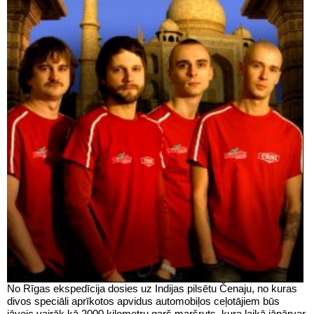
No Rīgas ekspedīcija dosies uz Indijas pilsētu Čenaju, no kuras
divos speciāli aprīkotos apvidus automobiļos ceļotājiem būs
jāveic vairāk kā 2000 kilometru garš maršruts, kura laikā jāpārvar