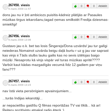
267450. viesis
0
0
Atbildēt
6.marts 2009 11:57
dons jau nu ir ļoti ambiciozs puisītis-kādreiz plātījās ar Pasaules
mūzikas tirgus iekarošanu,tagad ņemas smilkstēt Fredija dziesmas-
smieklīgi!
267456. viesis
0
0
Atbildēt
6.marts 2009 13:08
Gustavo jau o.k. bet tas losis Šingerejs/Dona uzvārds/ jau tur galīgi
neiederas.Nomainot uzvārda beigu daļā burtu r uz g jau var saprast
kas vinjs ir.Tāds stulbs lauku gailis kas no sevis iztēlojas baigo
mūziķi .Nesaprotu kā vinjs vispār vel turas mūzikas apritē????
Varbūt kaut kādas mazgadīgās vecumā līdz 12.gadiem par viņu
fano???
267457. viesis
0
0
Atbildēt
6.marts 2009 13:23
nav īstā vieta persōnīgiem apvainojumiem...
...turās Indijas iekarotāji...
ar nepacietību gaidīšu Q filmas reportāžas TV vai tīklā... kā arī
Reiteru pozitīvistu atpakaļ radio ēterā ;)