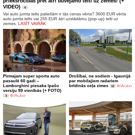
priekšrocības pret ātri būvējamo telti uz zemes! (+
VIDEO)
6
Vai auto jumta telts patiešām ir tās cenas vērta? 3600 EUR vērta
auto jumta telts vai 255 EUR ātri uzstādāmu (pop-up) telti uz
zemes.
LASĪT VAIRĀK
Pirmajam super sporta auto
Drošībai, ne sodiem - Igaunijā
pasaulē 60 gadi –
par mobilajiem radariem
Lamborghini piesaka īpašo
brīdinās ceļa zimes
12
versiju 99 vienībās (+ FOTO)
3