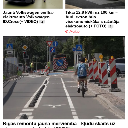
Jaunā Volkswagen cerība-
Tikai 12,8 kWh uz 100 km –
elektroauto Volkswagen
Audi e-tron būs
ID.Cross(+ VIDEO)
visekonomiskākais ražotāja
4
elektroauto (+ FOTO)
3
Rīgas remontu jaunā mērvienība - kļūdu skaits uz