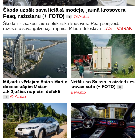
Škoda uzsāk sava lielākā modeļa, jaunā krosovera
Peaq, ražošanu (+ FOTO)
1
Škoda ir uzsākusi jaunā elektriskā krosovera Peaq sērijveida
ražošanu savā galvenajā rūpnīcā Mladā Boleslavā.
LASĪT VAIRĀK
Miljardu vērtajam Aston Martin
Netālu no Salaspils aizdedzies
debesskrāpim Maiami
kravas auto (+ FOTO)
3
atklājušies nopietni defekti
1