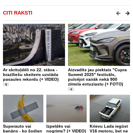
CITI RAKSTI
Ar skrituļdēli no 22. stāva -
Aizvadīts jau piektais "Cupra
K
brazīliešu skeiteris uzstāda
Summit 2025" festivāls,
e
pasaules rekordu (+ VIDEO)
pulcējot vairāk nekā 900
“
zīmola entuziastu (+ FOTO)
F
8
4
L
1
Superauto vai
Izpeldēs vai
Krievu Lada iegūst
m
banāns - ko šodien
nogrims? (+ VIDEO)
V16 motoru, bet ne