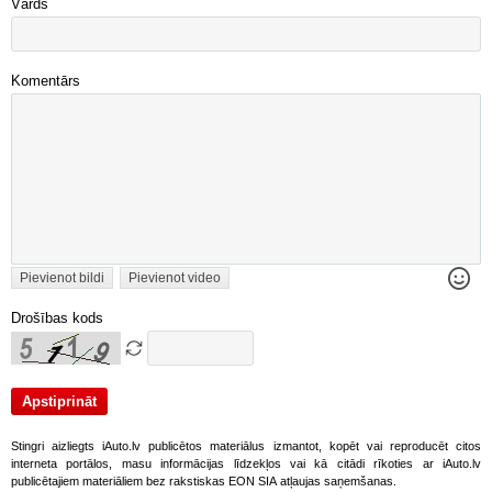
Vārds
Komentārs
Pievienot bildi
Pievienot video
Drošības kods
Stingri aizliegts iAuto.lv publicētos materiālus izmantot, kopēt vai reproducēt citos
interneta portālos, masu informācijas līdzekļos vai kā citādi rīkoties ar iAuto.lv
publicētajiem materiāliem bez rakstiskas EON SIA atļaujas saņemšanas.