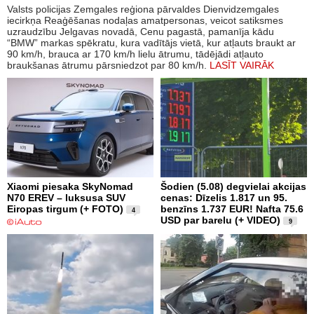
Valsts policijas Zemgales reģiona pārvaldes Dienvidzemgales
iecirkņa Reaģēšanas nodaļas amatpersonas, veicot satiksmes
uzraudzību Jelgavas novadā, Cenu pagastā, pamanīja kādu
“BMW” markas spēkratu, kura vadītājs vietā, kur atļauts braukt ar
90 km/h, brauca ar 170 km/h lielu ātrumu, tādējādi atļauto
braukšanas ātrumu pārsniedzot par 80 km/h.
LASĪT VAIRĀK
Xiaomi piesaka SkyNomad
Šodien (5.08) degvielai akcijas
N70 EREV – luksusa SUV
cenas: Dīzelis 1.817 un 95.
Eiropas tirgum (+ FOTO)
benzīns 1.737 EUR! Nafta 75.6
4
USD par barelu (+ VIDEO)
9