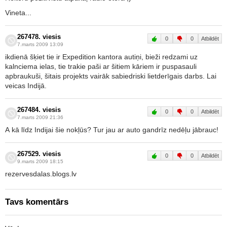
Vineta...
267478. viesis
0
0
Atbildēt
7.marts 2009 13:09
ikdienā šķiet tie ir Expedition kantora autiņi, bieži redzami uz
kalnciema ielas, tie trakie paši ar šitiem kāriem ir puspasauli
apbraukuši, šitais projekts vairāk sabiedriski lietderīgais darbs. Lai
veicas Indijā.
267484. viesis
0
0
Atbildēt
7.marts 2009 21:36
A kā līdz Indijai šie nokļūs? Tur jau ar auto gandrīz nedēļu jābrauc!
267529. viesis
0
0
Atbildēt
9.marts 2009 18:15
rezervesdalas.blogs.lv
Tavs komentārs