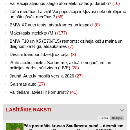
Vai Vācija atjaunos slēgto atomelektrostaciju darbību?
(16)
Lāču medības Latvijā! Vai populācija ir kļuvusi nekontrolējama
un būtu jāsāk medības?
(56)
BMW X7 auto tests, atsauksmes un iespaidi
(8)
Makslīgais intelekts (MI)
(177)
BMW F10 un X5 (E70/F15) remonts: dzinēja ķēžu maiņa un
diagnostika Rīgā, atsauksmes
(7)
Dīvaini transportlīdzekļi uz ceļa.
(8)
iAuto aculiecinieks: Sadursme, aktuālie negadījumi un
policijas darbs, sūti video (LIVE)
(28)
Jaunā iAuto.lv mobilā versija 2026
(27)
Gaismas auto
(27)
Vai tiešām latvieši ir komunisti?
(41)
LASĪTĀKIE RAKSTI
Dienas
Nedēļas
Pēc postošās krusas Saulkrastu pusē – desmitiem