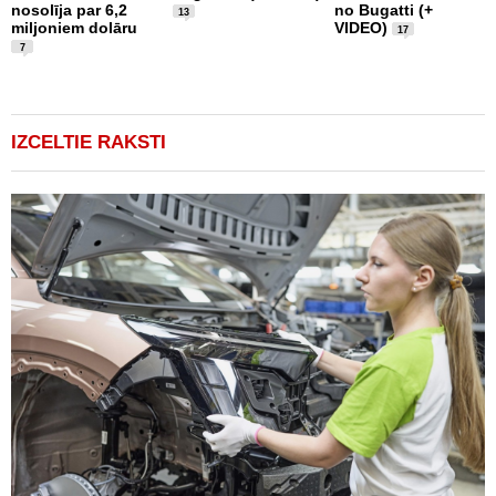
T
nosolīja par 6,2
no Bugatti (+
13
F
miljoniem dolāru
VIDEO)
17
7
IZCELTIE RAKSTI