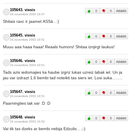
105643. viesis
0
0
Atbildēt
24.novembris 2003 10:47
Shitais raxc ir jaamet ASSā...:)
105645. viesis
0
0
Atbildēt
24.novembris 2003 10:51
Muuu aaa haaa haaa! Reaals humors! Shitaa iznjirgt laukus!
105646. viesis
0
0
Atbildēt
24.novembris 2003 10:51
Tads azis iedomajies ka haube izgriz lukas uzreiz labak iet. Un ja
jau var izdrazt 1,6 bembi tad noteikti tas siers iet. Losi suka.........
105647. viesis
0
0
Atbildēt
24.novembris 2003 10:51
Paarningties tak var :D :D
105648. viesis
0
0
Atbildēt
24.novembris 2003 10:52
Vai tik tas dzeks ar bembi nebija Edzulis... ;-)