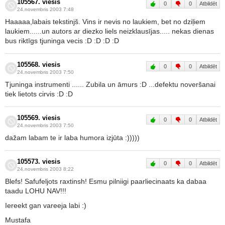
105567. viesis
0
0
Atbildēt
24.novembris 2003 7:48
Haaaaa,labais tekstinjš. Vins ir nevis no laukiem, bet no dziļiem
laukiem......un autors ar diezko liels neizklausījas..... nekas dienas
bus riktīgs tjuninga vecis :D :D :D :D
105568. viesis
0
0
Atbildēt
24.novembris 2003 7:50
Tjuninga instrumenti ...... Zubila un āmurs :D ...defektu noveršanai
tiek lietots cirvis :D :D
105569. viesis
0
0
Atbildēt
24.novembris 2003 7:50
dažam labam te ir laba humora izjūta :)))))
105573. viesis
0
0
Atbildēt
24.novembris 2003 8:22
Blefs! Safufeljots raxtinsh! Esmu pilniigi paarliecinaats ka dabaa
taadu LOHU NAV!!!
Iereekt gan vareeja labi :)
Mustafa