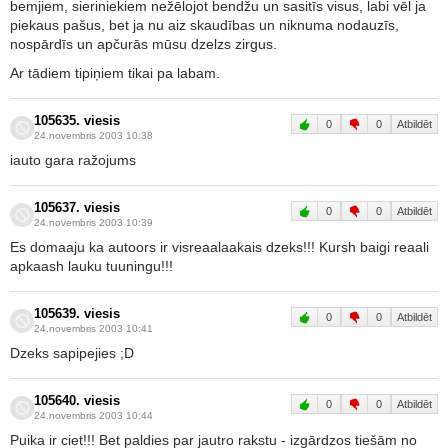
bemjiem, sieriniekiem nežēlojot bendžu un sasitīs visus, labi vēl ja
piekaus pašus, bet ja nu aiz skaudības un niknuma nodauzīs,
nospārdīs un apčurās mūsu dzelzs zirgus.
Ar tādiem tipiņiem tikai pa labam.
105635. viesis
0
0
Atbildēt
24.novembris 2003 10:38
iauto gara ražojums
105637. viesis
0
0
Atbildēt
24.novembris 2003 10:39
Es domaaju ka autoors ir visreaalaakais dzeks!!! Kursh baigi reaali
apkaash lauku tuuningu!!!
105639. viesis
0
0
Atbildēt
24.novembris 2003 10:41
Dzeks sapipejies ;D
105640. viesis
0
0
Atbildēt
24.novembris 2003 10:44
Puika ir ciet!!! Bet paldies par jautro rakstu - izgārdzos tiešām no