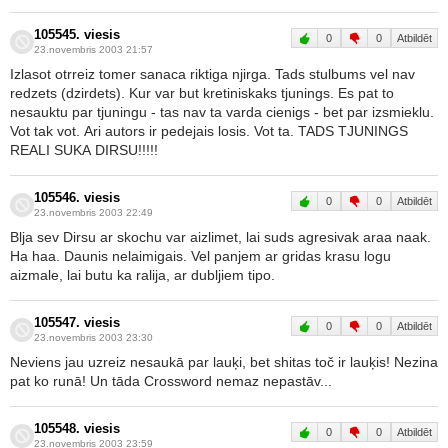
105545. viesis
0
0
Atbildēt
23.novembris 2003 21:57
Izlasot otrreiz tomer sanaca riktiga njirga. Tads stulbums vel nav
redzets (dzirdets). Kur var but kretiniskaks tjunings. Es pat to
nesauktu par tjuningu - tas nav ta varda cienigs - bet par izsmieklu.
Vot tak vot. Ari autors ir pedejais losis. Vot ta. TADS TJUNINGS
REALI SUKA DIRSU!!!!!
105546. viesis
0
0
Atbildēt
23.novembris 2003 22:49
Blja sev Dirsu ar skochu var aizlimet, lai suds agresivak araa naak.
Ha haa. Daunis nelaimigais. Vel panjem ar gridas krasu logu
aizmale, lai butu ka ralija, ar dubljiem tipo.
105547. viesis
0
0
Atbildēt
23.novembris 2003 23:30
Neviens jau uzreiz nesaukā par lauķi, bet shitas toč ir lauķis! Nezina
pat ko runā! Un tāda Crossword nemaz nepastāv...
105548. viesis
0
0
Atbildēt
23.novembris 2003 23:59