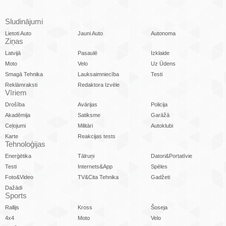
Sludinājumi
Lietoti Auto
Jauni Auto
Autonoma
Ziņas
Latvijā
Pasaulē
Izklaide
Moto
Velo
Uz Ūdens
Smagā Tehnika
Lauksaimniecība
Testi
Reklāmraksti
Redaktora Izvēle
Vīriem
Drošība
Avārijas
Policija
Akadēmija
Satiksme
Garāžā
Ceļojumi
Militāri
Autoklubi
Karte
Reakcijas tests
Tehnoloģijas
Enerģētika
Tālruņi
Datori&Portatīvie
Testi
Internets&App
Spēles
Foto&Video
TV&Cita Tehnika
Gadžeti
Dažādi
Sports
Rallijs
Kross
Šoseja
4x4
Moto
Velo