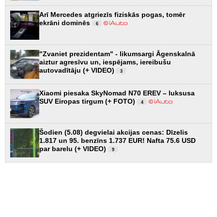
Arī Mercedes atgriezīs fiziskās pogas, tomēr
ekrāni dominēs
6
"Zvaniet prezidentam" - likumsargi Āgenskalnā
aiztur agresīvu un, iespējams, iereibušu
autovadītāju (+ VIDEO)
3
Xiaomi piesaka SkyNomad N70 EREV – luksusa
SUV Eiropas tirgum (+ FOTO)
4
Šodien (5.08) degvielai akcijas cenas: Dīzelis
1.817 un 95. benzīns 1.737 EUR! Nafta 75.6 USD
par barelu (+ VIDEO)
9