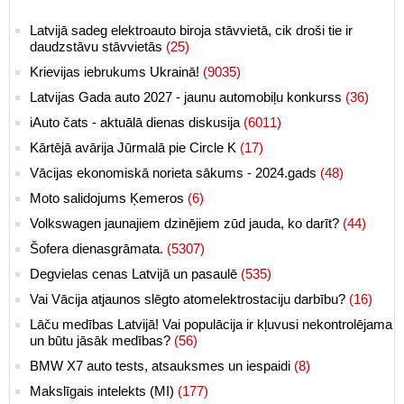
Latvijā sadeg elektroauto biroja stāvvietā, cik droši tie ir
daudzstāvu stāvvietās
(25)
Krievijas iebrukums Ukrainā!
(9035)
Latvijas Gada auto 2027 - jaunu automobiļu konkurss
(36)
iAuto čats - aktuālā dienas diskusija
(6011)
Kārtējā avārija Jūrmalā pie Circle K
(17)
Vācijas ekonomiskā norieta sākums - 2024.gads
(48)
Moto salidojums Ķemeros
(6)
Volkswagen jaunajiem dzinējiem zūd jauda, ko darīt?
(44)
Šofera dienasgrāmata.
(5307)
Degvielas cenas Latvijā un pasaulē
(535)
Vai Vācija atjaunos slēgto atomelektrostaciju darbību?
(16)
Lāču medības Latvijā! Vai populācija ir kļuvusi nekontrolējama
un būtu jāsāk medības?
(56)
BMW X7 auto tests, atsauksmes un iespaidi
(8)
Makslīgais intelekts (MI)
(177)