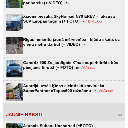
par barelu (+ VIDEO)
9
Xiaomi piesaka SkyNomad N70 EREV – luksusa
SUV Eiropas tirgum (+ FOTO)
4
Rīgas remontu jaunā mērvienība - kļūdu skaits uz
vienu metru darbu! (+ VIDEO)
7
Gandrīz 900 Zs jaudīgais Ķīnas superhibrīds būs
pieejams Eiropā (+ FOTO)
10
Austrijā uzsāk Ķīnas elektriskā kravinieka
SuperPanther eTopas600 ražošanu
2
JAUNIE RAKSTI
Jaunais Subaru Uncharted (+FOTO)