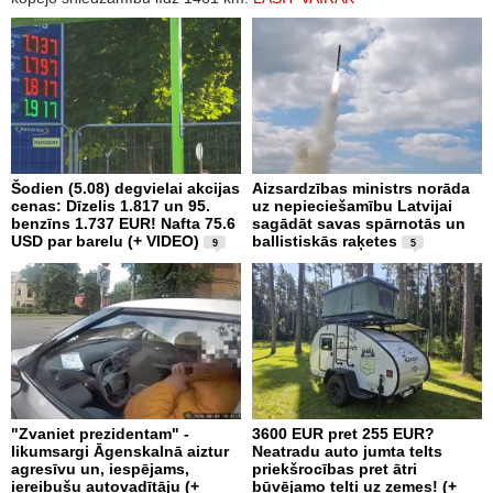
Šodien (5.08) degvielai akcijas
Aizsardzības ministrs norāda
cenas: Dīzelis 1.817 un 95.
uz nepieciešamību Latvijai
benzīns 1.737 EUR! Nafta 75.6
sagādāt savas spārnotās un
USD par barelu (+ VIDEO)
ballistiskās raķetes
9
5
"Zvaniet prezidentam" -
3600 EUR pret 255 EUR?
likumsargi Āgenskalnā aiztur
Neatradu auto jumta telts
agresīvu un, iespējams,
priekšrocības pret ātri
iereibušu autovadītāju (+
būvējamo telti uz zemes! (+