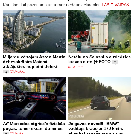
Kaut kas ļoti pazīstams un tomēr nedaudz citādāks.
LASĪT VAIRĀK
Miljardu vērtajam Aston Martin
Netālu no Salaspils aizdedzies
debesskrāpim Maiami
kravas auto (+ FOTO
2
atklājušies nopietni defekti
1
Arī Mercedes atgriezīs fiziskās
Jelgavas novadā “BMW”
pogas, tomēr ekrāni dominēs
vadītājs brauc ar 170 km/h,
atļauto braukšanas ātrumu
6