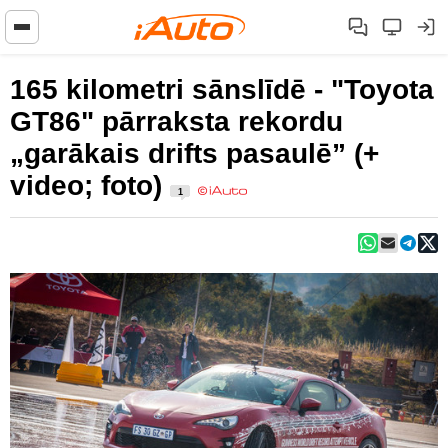
165 kilometri sānslīdē - "Toyota
GT86" pārraksta rekordu
„garākais drifts pasaulē” (+
video; foto)
1