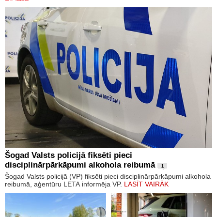
Šogad Valsts policijā fiksēti pieci
disciplinārpārkāpumi alkohola reibumā
1
Šogad Valsts policijā (VP) fiksēti pieci disciplinārpārkāpumi alkohola
reibumā, aģentūru LETA informēja VP.
LASĪT VAIRĀK