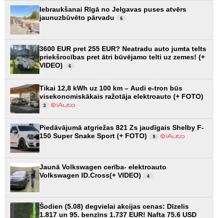
Iebraukšanai Rīgā no Jelgavas puses atvērs
jaunuzbūvēto pārvadu
6
3600 EUR pret 255 EUR? Neatradu auto jumta telts
priekšrocības pret ātri būvējamo telti uz zemes! (+
VIDEO)
6
Tikai 12,8 kWh uz 100 km – Audi e-tron būs
visekonomiskākais ražotāja elektroauto (+ FOTO)
3
Piedāvājumā atgriežas 821 Zs jaudīgais Shelby F-
150 Super Snake Sport (+ FOTO)
9
Jaunā Volkswagen cerība- elektroauto
Volkswagen ID.Cross(+ VIDEO)
4
Šodien (5.08) degvielai akcijas cenas: Dīzelis
1.817 un 95. benzīns 1.737 EUR! Nafta 75.6 USD