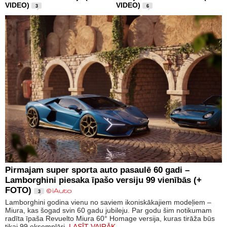
VIDEO)
VIDEO)
3
6
Pirmajam super sporta auto pasaulē 60 gadi –
Lamborghini piesaka īpašo versiju 99 vienībās (+
FOTO)
3
Lamborghini godina vienu no saviem ikoniskākajiem modeļiem –
Miura, kas šogad svin 60 gadu jubileju. Par godu šim notikumam
radīta īpaša Revuelto Miura 60° Homage versija, kuras tirāža būs
tikai 99 eksemplāri.
LASĪT VAIRĀK