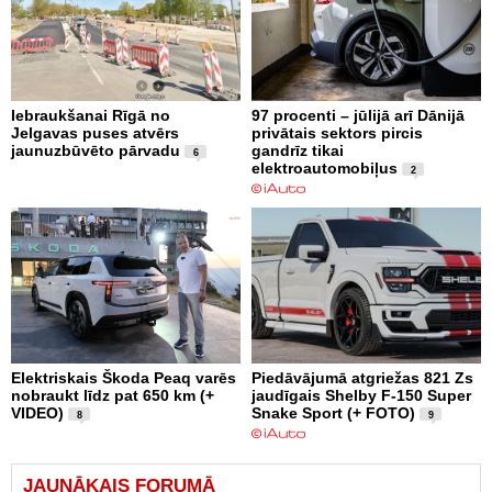
Iebraukšanai Rīgā no
97 procenti – jūlijā arī Dānijā
Jelgavas puses atvērs
privātais sektors pircis
jaunuzbūvēto pārvadu
gandrīz tikai
6
elektroautomobiļus
2
Elektriskais Škoda Peaq varēs
Piedāvājumā atgriežas 821 Zs
nobraukt līdz pat 650 km (+
jaudīgais Shelby F-150 Super
VIDEO)
Snake Sport (+ FOTO)
8
9
JAUNĀKAIS FORUMĀ