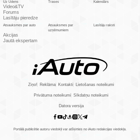
Uz Ūdens
Trases
Kalendārs
Video&TV
Forums
Lasītāju pieredze
Atsauksmes par auto
Atsauksmes par
Lasītāju raksti
uzņēmumiem
Akcijas
Jautā ekspertam
Ziņo!
Reklāma
Kontakti
Lietošanas noteikumi
Privātuma noteikumi
Sīkdatņu noteikumi
Datora versija
Portālā publicētie autoru viedokļi var atšķirties no iAuto redakcijas viedokļa.