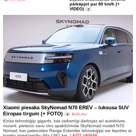
pārkāpjot par 80 km/h (+
VIDEO)
2
Xiaomi piesaka SkyNomad N70 EREV – luksusa SUV
Eiropas tirgum (+ FOTO)
4
Ķīnas tehnoloģiju gigants, kas veiksmīgi darbojas arī autobūves
nozarē, pieteicis savu otro apakšzīmola SkyNomad modeli N70
Nomad, kas pateicoties Range Extender tehnoloģijai var lepoties ar
kopējo sniedzamību līdz 1461 km.
LASĪT VAIRĀK