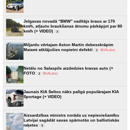
Jelgavas novadā “BMW” vadītājs brauc ar 170
km/h, atļauto braukšanas ātrumu pārkāpjot par 80
km/h (+ VIDEO)
2
Miljardu vērtajam Aston Martin debesskrāpim
Maiami atklājušies nopietni defekti
1
Netālu no Salaspils aizdedzies kravas auto (+
FOTO
2
Jaunais KIA Seltos nāks palīgā populārajam KIA
Sportage (+ VIDEO)
Aizsardzības ministrs norāda uz nepieciešamību
Latvijai sagādāt savas spārnotās un ballistiskās
raķetes
5