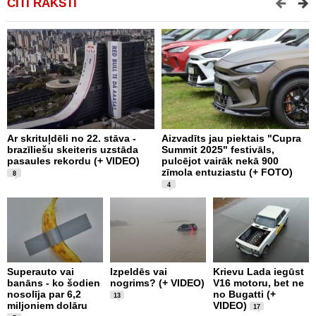
CITI RAKSTI
Ar skrituļdēli no 22. stāva -
Aizvadīts jau piektais "Cupra
K
brazīliešu skeiteris uzstāda
Summit 2025" festivāls,
e
pasaules rekordu (+ VIDEO)
pulcējot vairāk nekā 900
“
zīmola entuziastu (+ FOTO)
F
8
4
L
1
Superauto vai
Izpeldēs vai
Krievu Lada iegūst
m
banāns - ko šodien
nogrims? (+ VIDEO)
V16 motoru, bet ne
T
nosolīja par 6,2
no Bugatti (+
13
F
miljoniem dolāru
VIDEO)
17