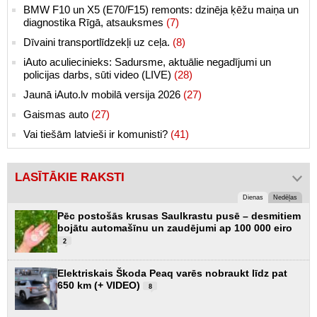
BMW F10 un X5 (E70/F15) remonts: dzinēja ķēžu maiņa un
diagnostika Rīgā, atsauksmes
(7)
Dīvaini transportlīdzekļi uz ceļa.
(8)
iAuto aculiecinieks: Sadursme, aktuālie negadījumi un
policijas darbs, sūti video (LIVE)
(28)
Jaunā iAuto.lv mobilā versija 2026
(27)
Gaismas auto
(27)
Vai tiešām latvieši ir komunisti?
(41)
LASĪTĀKIE RAKSTI
Dienas
Nedēļas
Pēc postošās krusas Saulkrastu pusē – desmitiem
bojātu automašīnu un zaudējumi ap 100 000 eiro
2
Elektriskais Škoda Peaq varēs nobraukt līdz pat
650 km (+ VIDEO)
8