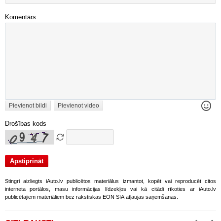
Komentārs
Pievienot bildi
Pievienot video
Drošības kods
Stingri aizliegts iAuto.lv publicētos materiālus izmantot, kopēt vai reproducēt citos
interneta portālos, masu informācijas līdzekļos vai kā citādi rīkoties ar iAuto.lv
publicētajiem materiāliem bez rakstiskas EON SIA atļaujas saņemšanas.