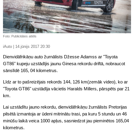
Foto: Publicitātes attēls
iAuto | 14.jūnijs 2017 20:30
Dienvidāfrikāņu auto žurnālists Džesse Adamss ar "Toyota
GT86" kupeju uzstādījis jaunu Ginesa rekordu driftā, nobraucot
sānslīdē 165, 04 kilometrus.
Līdz ar to pašreizējais rekords 144, 126 km(zemāk video), ko ar
"Toyota GT86" uzstādīja vācietis Haralds Millers, pārspēts par 21
km.
Lai uzstādītu jauno rekordu, dienvidāfrikāņu žurnālists Pretorijas
pilsētā izmantoja ar ūdeni mitrinātu trasi, pa kuru 5 stundu un 46
minūšu laikā veica 1000 apļus, sasniedzot jau pieminētos 165,04
kilometrus.