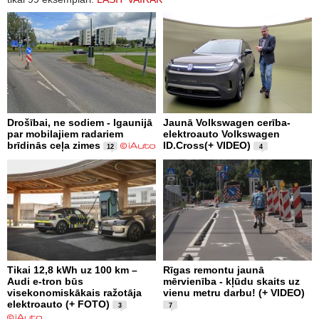
Drošībai, ne sodiem - Igaunijā
Jaunā Volkswagen cerība-
par mobilajiem radariem
elektroauto Volkswagen
brīdinās ceļa zimes
ID.Cross(+ VIDEO)
12
4
Tikai 12,8 kWh uz 100 km –
Rīgas remontu jaunā
Audi e-tron būs
mērvienība - kļūdu skaits uz
visekonomiskākais ražotāja
vienu metru darbu! (+ VIDEO)
elektroauto (+ FOTO)
3
7