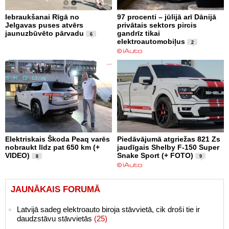
Iebraukšanai Rīgā no
97 procenti – jūlijā arī Dānijā
Jelgavas puses atvērs
privātais sektors pircis
jaunuzbūvēto pārvadu
gandrīz tikai
6
elektroautomobiļus
2
Elektriskais Škoda Peaq varēs
Piedāvājumā atgriežas 821 Zs
nobraukt līdz pat 650 km (+
jaudīgais Shelby F-150 Super
VIDEO)
Snake Sport (+ FOTO)
8
9
JAUNĀKAIS FORUMĀ
Latvijā sadeg elektroauto biroja stāvvietā, cik droši tie ir
daudzstāvu stāvvietās
(25)