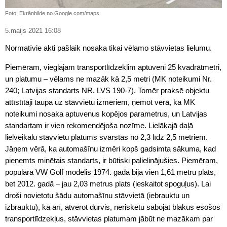
Foto: Ekrānbilde no Google.com/maps
5.maijs 2021 16:08
Normatīvie akti pašlaik nosaka tikai vēlamo stāvvietas lielumu.
Piemēram, vieglajam transportlīdzeklim aptuveni 25 kvadrātmetri,
un platumu – vēlams ne mazāk kā 2,5 metri (MK noteikumi Nr.
240; Latvijas standarts NR. LVS 190-7). Tomēr praksē objektu
attīstītāji taupa uz stāvvietu izmēriem, ņemot vērā, ka MK
noteikumi nosaka aptuvenus kopējos parametrus, un Latvijas
standartam ir vien rekomendējoša nozīme. Lielākajā daļā
lielveikalu stāvvietu platums svārstās no 2,3 līdz 2,5 metriem.
Jāņem vērā, ka automašīnu izmēri kopš gadsimta sākuma, kad
pieņemts minētais standarts, ir būtiski palielinājušies. Piemēram,
populārā VW Golf modelis 1974. gadā bija vien 1,61 metru plats,
bet 2012. gadā – jau 2,03 metrus plats (ieskaitot spoguļus). Lai
droši novietotu šādu automašīnu stāvvietā (iebrauktu un
izbrauktu), kā arī, atverot durvis, neriskētu sabojāt blakus esošos
transportlīdzekļus, stāvvietas platumam jābūt ne mazākam par