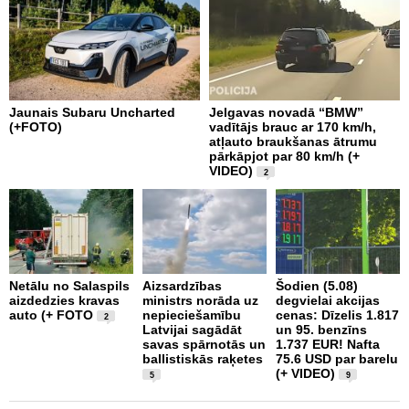
Jaunais Subaru Uncharted
Jelgavas novadā “BMW”
R
(+FOTO)
vadītājs brauc ar 170 km/h,
m
atļauto braukšanas ātrumu
v
pārkāpjot par 80 km/h (+
VIDEO)
2
Š
Netālu no Salaspils
Aizsardzības
Šodien (5.08)
p
aizdedzies kravas
ministrs norāda uz
degvielai akcijas
d
auto (+ FOTO
nepieciešamību
cenas: Dīzelis 1.817
a
2
Latvijai sagādāt
un 95. benzīns
savas spārnotās un
1.737 EUR! Nafta
ballistiskās raķetes
75.6 USD par barelu
(+ VIDEO)
5
9