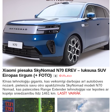
Xiaomi piesaka SkyNomad N70 EREV – luksusa SUV
Eiropas tirgum (+ FOTO)
4
Ķīnas tehnoloģiju gigants, kas veiksmīgi darbojas arī autobūves
nozarē, pieteicis savu otro apakšzīmola SkyNomad modeli N70
Nomad, kas pateicoties Range Extender tehnoloģijai var lepoties ar
kopējo sniedzamību līdz 1461 km.
LASĪT VAIRĀK