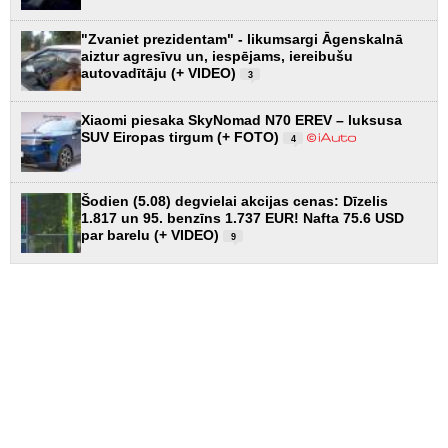
"Zvaniet prezidentam" - likumsargi Āgenskalnā
aiztur agresīvu un, iespējams, iereibušu
autovadītāju (+ VIDEO)
3
Xiaomi piesaka SkyNomad N70 EREV – luksusa
SUV Eiropas tirgum (+ FOTO)
4
Šodien (5.08) degvielai akcijas cenas: Dīzelis
1.817 un 95. benzīns 1.737 EUR! Nafta 75.6 USD
par barelu (+ VIDEO)
9