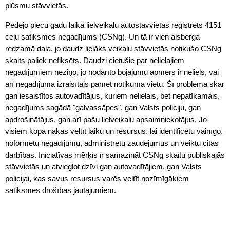
plūsmu stāvvietās.
Pēdējo piecu gadu laikā lielveikalu autostāvvietās reģistrēts 4151
ceļu satiksmes negadījums (CSNg). Un tā ir vien aisberga
redzamā daļa, jo daudz lielāks veikalu stāvvietās notikušo CSNg
skaits paliek nefiksēts. Daudzi cietušie par nelielajiem
negadījumiem neziņo, jo nodarīto bojājumu apmērs ir neliels, vai
arī negadījuma izraisītājs pamet notikuma vietu. Šī problēma skar
gan iesaistītos autovadītājus, kuriem nelielais, bet nepatīkamais,
negadījums sagādā "galvassāpes", gan Valsts policiju, gan
apdrošinātājus, gan arī pašu lielveikalu apsaimniekotājus. Jo
visiem kopā nākas veltīt laiku un resursus, lai identificētu vainīgo,
noformētu negadījumu, administrētu zaudējumus un veiktu citas
darbības. Iniciatīvas mērķis ir samazināt CSNg skaitu publiskajās
stāvvietās un atvieglot dzīvi gan autovadītājiem, gan Valsts
policijai, kas savus resursus varēs veltīt nozīmīgākiem
satiksmes drošības jautājumiem.