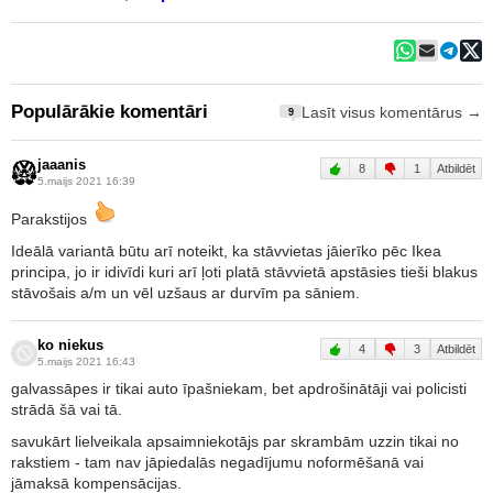
Populārākie komentāri
Lasīt visus komentārus →
9
jaaanis
8
1
Atbildēt
5.maijs 2021 16:39
Parakstijos
Ideālā variantā būtu arī noteikt, ka stāvvietas jāierīko pēc Ikea
principa, jo ir idivīdi kuri arī ļoti platā stāvvietā apstāsies tieši blakus
stāvošais a/m un vēl uzšaus ar durvīm pa sāniem.
ko niekus
4
3
Atbildēt
5.maijs 2021 16:43
galvassāpes ir tikai auto īpašniekam, bet apdrošinātāji vai policisti
strādā šā vai tā.
savukārt lielveikala apsaimniekotājs par skrambām uzzin tikai no
rakstiem - tam nav jāpiedalās negadījumu noformēšanā vai
jāmaksā kompensācijas.