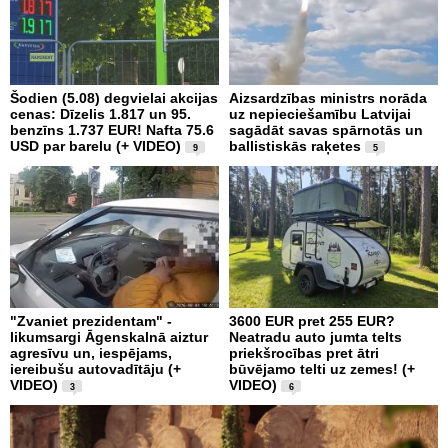
Šodien (5.08) degvielai akcijas
Aizsardzības ministrs norāda
cenas: Dīzelis 1.817 un 95.
uz nepieciešamību Latvijai
benzīns 1.737 EUR! Nafta 75.6
sagādāt savas spārnotās un
USD par barelu (+ VIDEO)
ballistiskās raķetes
9
5
"Zvaniet prezidentam" -
3600 EUR pret 255 EUR?
likumsargi Āgenskalnā aiztur
Neatradu auto jumta telts
agresīvu un, iespējams,
priekšrocības pret ātri
iereibušu autovadītāju (+
būvējamo telti uz zemes! (+
VIDEO)
VIDEO)
3
6