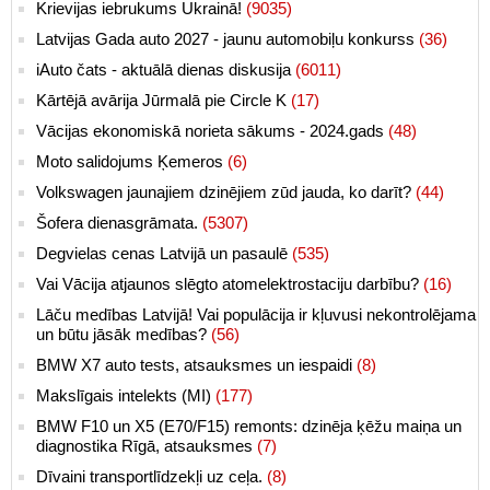
Krievijas iebrukums Ukrainā!
(9035)
Latvijas Gada auto 2027 - jaunu automobiļu konkurss
(36)
iAuto čats - aktuālā dienas diskusija
(6011)
Kārtējā avārija Jūrmalā pie Circle K
(17)
Vācijas ekonomiskā norieta sākums - 2024.gads
(48)
Moto salidojums Ķemeros
(6)
Volkswagen jaunajiem dzinējiem zūd jauda, ko darīt?
(44)
Šofera dienasgrāmata.
(5307)
Degvielas cenas Latvijā un pasaulē
(535)
Vai Vācija atjaunos slēgto atomelektrostaciju darbību?
(16)
Lāču medības Latvijā! Vai populācija ir kļuvusi nekontrolējama
un būtu jāsāk medības?
(56)
BMW X7 auto tests, atsauksmes un iespaidi
(8)
Makslīgais intelekts (MI)
(177)
BMW F10 un X5 (E70/F15) remonts: dzinēja ķēžu maiņa un
diagnostika Rīgā, atsauksmes
(7)
Dīvaini transportlīdzekļi uz ceļa.
(8)