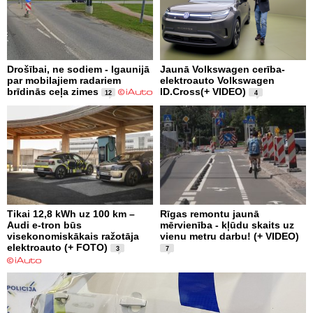
Drošībai, ne sodiem - Igaunijā
Jaunā Volkswagen cerība-
par mobilajiem radariem
elektroauto Volkswagen
brīdinās ceļa zimes
ID.Cross(+ VIDEO)
12
4
Tikai 12,8 kWh uz 100 km –
Rīgas remontu jaunā
Audi e-tron būs
mērvienība - kļūdu skaits uz
visekonomiskākais ražotāja
vienu metru darbu! (+ VIDEO)
elektroauto (+ FOTO)
3
7