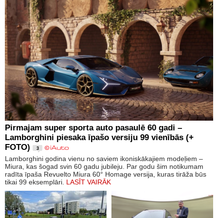
Pirmajam super sporta auto pasaulē 60 gadi –
Lamborghini piesaka īpašo versiju 99 vienībās (+
FOTO)
3
Lamborghini godina vienu no saviem ikoniskākajiem modeļiem –
Miura, kas šogad svin 60 gadu jubileju. Par godu šim notikumam
radīta īpaša Revuelto Miura 60° Homage versija, kuras tirāža būs
tikai 99 eksemplāri.
LASĪT VAIRĀK