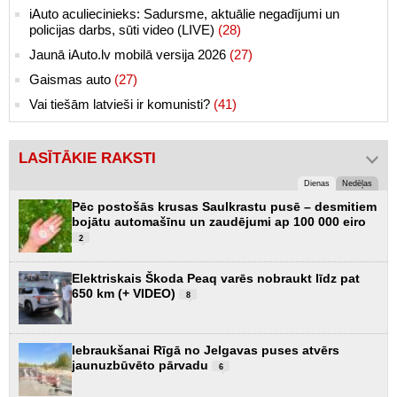
iAuto aculiecinieks: Sadursme, aktuālie negadījumi un
policijas darbs, sūti video (LIVE)
(28)
Jaunā iAuto.lv mobilā versija 2026
(27)
Gaismas auto
(27)
Vai tiešām latvieši ir komunisti?
(41)
LASĪTĀKIE RAKSTI
Dienas
Nedēļas
Pēc postošās krusas Saulkrastu pusē – desmitiem
bojātu automašīnu un zaudējumi ap 100 000 eiro
2
Elektriskais Škoda Peaq varēs nobraukt līdz pat
650 km (+ VIDEO)
8
Iebraukšanai Rīgā no Jelgavas puses atvērs
jaunuzbūvēto pārvadu
6