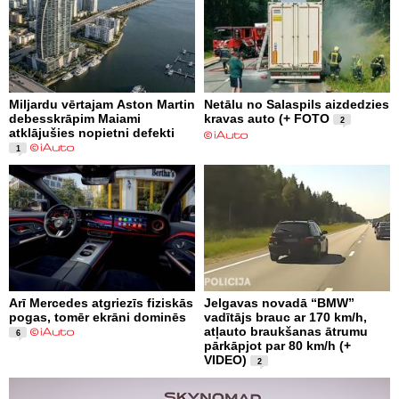
Miljardu vērtajam Aston Martin
Netālu no Salaspils aizdedzies
debesskrāpim Maiami
kravas auto (+ FOTO
2
atklājušies nopietni defekti
1
Arī Mercedes atgriezīs fiziskās
Jelgavas novadā “BMW”
pogas, tomēr ekrāni dominēs
vadītājs brauc ar 170 km/h,
atļauto braukšanas ātrumu
6
pārkāpjot par 80 km/h (+
VIDEO)
2