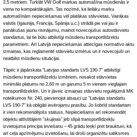
2,5 metriem. Turklāt VW Golf markas automašīna mūsdienās ir
viena no kompaktākajām. Tas nozīmē, ka lielāku marku
automašīnām nepieciešamas vēl platākas stāvvietas. Vairākas
valstis (Igaunija, Francija, Spānija u.c.) strādā pie vai jau ir
panākušas jaunu risinājumu, mainot novecojušus autostāvvietu
standartus, lai tie būtu atbilstīgi mūsdienu transportlīdzekļu
parametriem. Arī Latvijā nepieciešamas attiecīgas normatīvo aktu
izmaiņas, kas reglamentē stāvvietu izmērus un ir novecojuši un
neatbilst mūsdienu situācijai.
Tāpēc ir jāpārskata "Latvijas standarts LVS 190-7" atbilstīgi
mūsdienu transportlīdzekļu izmēriem, nosakot stāvvietas
minimālo platumu no 2,60 m un garumu 5 m vienam vieglajam
transportlīdzeklim. Un ir jāveic izmaiņas stāvvietu regulējumā MK
noteikumos Nr. 240, pievienojot atsauci uz "Latvijas standartu
LVS 190-7" kā obligāti ievērojamu prasību. Jo šobrīd standartam
ir vien rekomendējošs statuss. Nepieciešams arī rekomendēt
objektu attīstītājiem "skujiņas" jeb slīpā transportlīdzekļu
izvietojuma principa ieviešanu – 45 grādu leņķī pret brauktuvi, kā
arī ceļa apzīmējumu izvietošanu, lai droši organizētu satiksmes