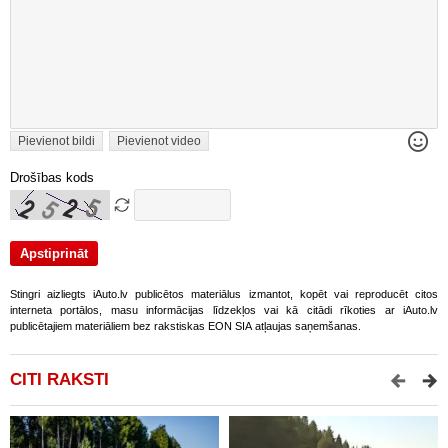
Pievienot bildi
Pievienot video
Drošības kods
Stingri aizliegts iAuto.lv publicētos materiālus izmantot, kopēt vai reproducēt citos
interneta portālos, masu informācijas līdzekļos vai kā citādi rīkoties ar iAuto.lv
publicētajiem materiāliem bez rakstiskas EON SIA atļaujas saņemšanas.
CITI RAKSTI