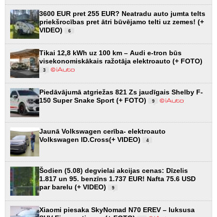
3600 EUR pret 255 EUR? Neatradu auto jumta telts
priekšrocības pret ātri būvējamo telti uz zemes! (+
VIDEO)
6
Tikai 12,8 kWh uz 100 km – Audi e-tron būs
visekonomiskākais ražotāja elektroauto (+ FOTO)
3
Piedāvājumā atgriežas 821 Zs jaudīgais Shelby F-
150 Super Snake Sport (+ FOTO)
9
Jaunā Volkswagen cerība- elektroauto
Volkswagen ID.Cross(+ VIDEO)
4
Šodien (5.08) degvielai akcijas cenas: Dīzelis
1.817 un 95. benzīns 1.737 EUR! Nafta 75.6 USD
par barelu (+ VIDEO)
9
Xiaomi piesaka SkyNomad N70 EREV – luksusa