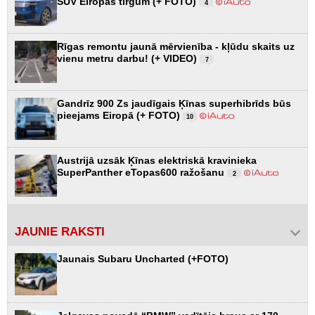
SUV Eiropas tirgum (+ FOTO)
4
Rīgas remontu jaunā mērvienība - kļūdu skaits uz
vienu metru darbu! (+ VIDEO)
7
Gandrīz 900 Zs jaudīgais Ķīnas superhibrīds būs
pieejams Eiropā (+ FOTO)
10
Austrijā uzsāk Ķīnas elektriskā kravinieka
SuperPanther eTopas600 ražošanu
2
JAUNIE RAKSTI
Jaunais Subaru Uncharted (+FOTO)