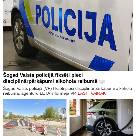
Šogad Valsts policijā fiksēti pieci
disciplinārpārkāpumi alkohola reibumā
1
Šogad Valsts policijā (VP) fiksēti pieci disciplinārpārkāpumi alkohola
reibumā, aģentūru LETA informēja VP.
LASĪT VAIRĀK