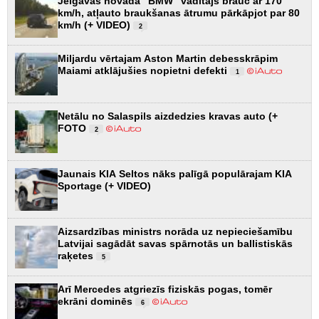
Jelgavas novadā “BMW” vadītājs brauc ar 170
km/h, atļauto braukšanas ātrumu pārkāpjot par 80
km/h (+ VIDEO)
2
Miljardu vērtajam Aston Martin debesskrāpim
Maiami atklājušies nopietni defekti
1
Netālu no Salaspils aizdedzies kravas auto (+
FOTO
2
Jaunais KIA Seltos nāks palīgā populārajam KIA
Sportage (+ VIDEO)
Aizsardzības ministrs norāda uz nepieciešamību
Latvijai sagādāt savas spārnotās un ballistiskās
raķetes
5
Arī Mercedes atgriezīs fiziskās pogas, tomēr
ekrāni dominēs
6