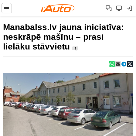
Manabalss.lv jauna iniciatīva:
neskrāpē mašīnu – prasi
lielāku stāvvietu
9