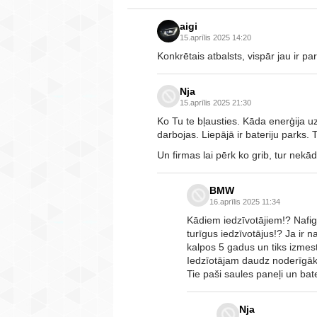
aigi
15.aprīlis 2025 14:20
Konkrētais atbalsts, vispār jau ir p
Nja
15.aprīlis 2025 21:30
Ko Tu te bļausties. Kāda enerģija uzk
darbojas. Liepājā ir bateriju parks.
Un firmas lai pērk ko grib, tur nekā
BMW
16.aprīlis 2025 11:34
Kādiem iedzīvotājiem!? Nafi
turīgus iedzīvotājus!? Ja ir
kalpos 5 gadus un tiks izmes
Iedzīotājam daudz noderīgāks 
Tie paši saules paneļi un bat
Nja