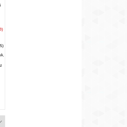
i
8)
5)
gā,
uz