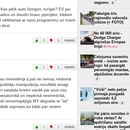
segumu
2
 Kas pērk auto līzingos, turīgie? EX jau
Pabeigta trīs
s gadus un daudzi brauc joprojām, kādam
reģionālo veloceļu
artē vēlēšanas ar savu programmu un maini
izbūve (+ FOTO)
 dirst.
No 66 000 eiro -
Dodge Charger
3
0
Atbildēt
atgriežas Eiropas
tirgū
Ceļojuma suvenīru
vietā – izsists auto
logs: kā pasargāt
1
1
Atbildēt
personīgās mantas,
atpūšoties ārzemēs
kas minestērija ij pat ne nemaz nedomā
1
mputētāju manipulāciju rezultātā smagi
“Virši” neto peļņa
i sastāda krietni vairāk par pusi visu
pirmajā pusgadā
u nesaturošā un nepēckā nesmirdošā,
sasniedz 4,2
oši remontspējīgā MY degviela te "iet"
miljonus eiro
2
labāk saprastu,ka kāds par viņiem
Vai pāris minūtes ir
riska vērtas? Ar
apdzīšanu saistīto
avāriju skaits šogad
1
1
Atbildēt