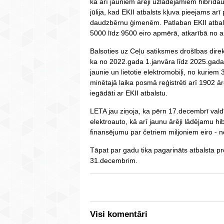
kā arī jauniem ārēji uzlādējamiem hibrīdaut
jūlija, kad EKII atbalsts kļuva pieejams a
daudzbērnu ģimenēm. Patlaban EKII atba
5000 līdz 9500 eiro apmērā, atkarībā no a
Balsoties uz Ceļu satiksmes drošības dire
ka no 2022.gada 1.janvāra līdz 2025.gada 2.
jaunie un lietotie elektromobiļi, no kuriem 
minētajā laika posmā reģistrēti arī 1902 ār
iegādāti ar EKII atbalstu.
LETA jau ziņoja, ka pērn 17.decembrī valdī
elektroauto, kā arī jaunu ārēji lādējamu hi
finansējumu par četriem miljoniem eiro - no
Tāpat par gadu tika pagarināts atbalsta 
31.decembrim.
Visi komentāri