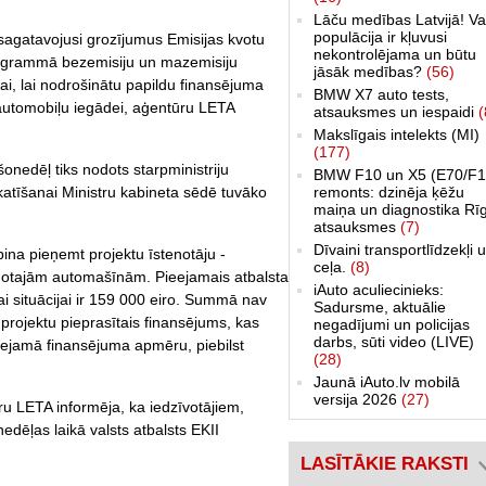
Lāču medības Latvijā! Va
populācija ir kļuvusi
 sagatavojusi grozījumus Emisijas kvotu
nekontrolējama un būtu
programmā bezemisiju un mazemisiju
jāsāk medības?
(56)
ai, lai nodrošinātu papildu finansējuma
BMW X7 auto tests,
 automobiļu iegādei, aģentūru LETA
atsauksmes un iespaidi
(
Makslīgais intelekts (MI)
(177)
šonedēļ tiks nodots starpministriju
BMW F10 un X5 (E70/F1
remonts: dzinēja ķēžu
katīšanai Ministru kabineta sēdē tuvāko
maiņa un diagnostika Rī
atsauksmes
(7)
Dīvaini transportlīdzekļi 
rpina pieņemt projektu īstenotāju -
ceļa.
(8)
ārdotajām automašīnām. Pieejamais atbalsta
iAuto aculiecinieks:
i situācijai ir 159 000 eiro. Summā nav
Sadursme, aktuālie
 projektu pieprasītais finansējums, kas
negadījumi un policijas
darbs, sūti video (LIVE)
pieejamā finansējuma apmēru, piebilst
(28)
Jaunā iAuto.lv mobilā
versija 2026
(27)
ru LETA informēja, ka iedzīvotājiem,
nedēļas laikā valsts atbalsts EKII
LASĪTĀKIE RAKSTI