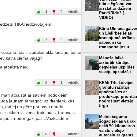
tilta slēgšanu var
aizstāt ar dažiem
3
0
Atbildēt
Park&Ride? (+
VIDEO)
aredzēts TIKAI iedzīvotājiem.
Kārļa Ulmaņa gatve
un Lielirbes ielas
krustojumā ierīkos
2
0
Atbildēt
sabiedriskā
transporta joslu
rāšana, tas ir sadales tīkla lauciņš, tie lai
Mēneša laikā
 Tev katrā ciemā vajag?
aizturēti kārtējie
da atbalsta nav.
degvielas uzpildes
staciju apzadzēji
KEM: Trīs Latvijas
0
1
Atbildēt
granulu ražotāji
apņēmušies ar
g man atbalstīt ar saviem nodokļeim
produkciju prioritār
 nauda jaunam tamagoči uz riteņiem, kas
nodrošināt vietējo
tirgu
ts, tad ej un pērc par savu naudu.
ir ekletrovilciens, trolejbuss, tramvajs.
Melno segumu
erijas ir noderīgāki par EV izklaidēm.
šogad ieklās vairāk
nekā 50 kilometros
valsts vietējo
0
0
Atbildēt
autoceļu ar grants