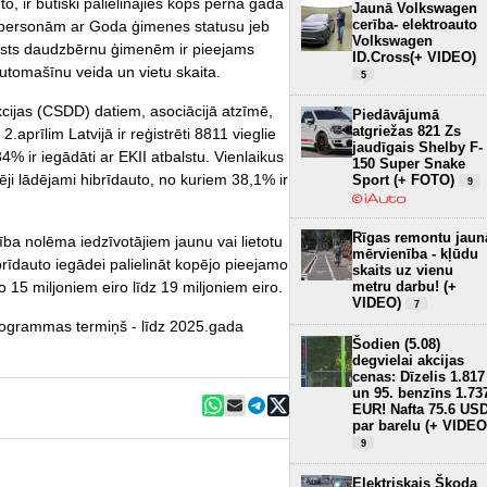
o, ir būtiski palielinājies kopš pērnā gada
Jaunā Volkswagen
cerība- elektroauto
rī personām ar Goda ģimenes statusu jeb
Volkswagen
lsts daudzbērnu ģimenēm ir pieejams
ID.Cross(+ VIDEO)
utomašīnu veida un vietu skaita.
5
kcijas (CSDD) datiem, asociācijā atzīmē,
Piedāvājumā
atgriežas 821 Zs
aprīlim Latvijā ir reģistrēti 8811 vieglie
jaudīgais Shelby F-
34% ir iegādāti ar EKII atbalstu. Vienlaikus
150 Super Snake
ēji lādējami hibrīdauto, no kuriem 38,1% ir
Sport (+ FOTO)
9
Rīgas remontu jaun
ba nolēma iedzīvotājiem jaunu vai lietotu
mērvienība - kļūdu
brīdauto iegādei palielināt kopējo pieejamo
skaits uz vienu
metru darbu! (+
 15 miljoniem eiro līdz 19 miljoniem eiro.
VIDEO)
7
programmas termiņš - līdz 2025.gada
Šodien (5.08)
degvielai akcijas
cenas: Dīzelis 1.817
un 95. benzīns 1.73
EUR! Nafta 75.6 US
par barelu (+ VIDEO
9
Elektriskais Škoda