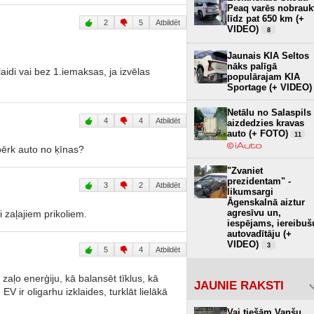
Peaq varēs nobrauk
līdz pat 650 km (+
2
5
Atbildēt
VIDEO)
8
Jaunais KIA Seltos
nāks palīgā
laidi vai bez 1.iemaksas, ja izvēlas
populārajam KIA
Sportage (+ VIDEO)
Netālu no Salaspils
4
4
Atbildēt
aizdedzies kravas
auto (+ FOTO)
11
ērk auto no ķīnas?
"Zvaniet
prezidentam" -
3
2
Atbildēt
likumsargi
Āgenskalnā aiztur
agresīvu un,
i zaļajiem prikoliem.
iespējams, iereibuš
autovadītāju (+
VIDEO)
3
5
4
Atbildēt
aļo enerģiju, kā balansēt tīklus, kā
JAUNIE RAKSTI
 ir oligarhu izklaides, turklāt lielākā
Vai tiešām Vanšu