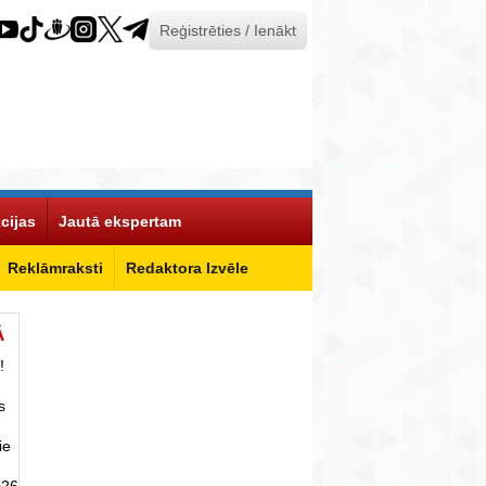
Reģistrēties / Ienākt
cijas
Jautā ekspertam
Reklāmraksti
Redaktora Izvēle
Ā
!
s
ie
026