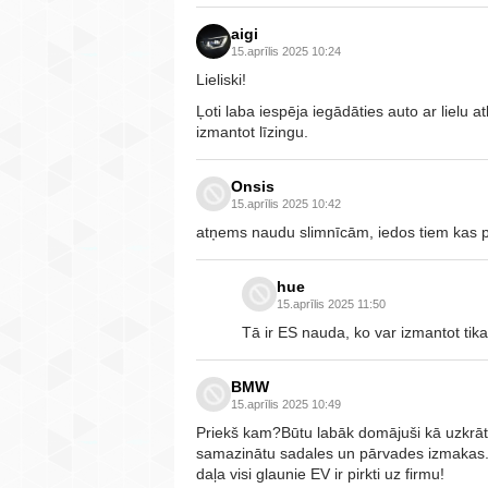
aigi
15.aprīlis 2025 10:24
Lieliski!
Ļoti laba iespēja iegādāties auto ar lielu at
izmantot līzingu.
Onsis
15.aprīlis 2025 10:42
atņems naudu slimnīcām, iedos tiem kas p
hue
15.aprīlis 2025 11:50
Tā ir ES nauda, ko var izmantot tika
BMW
15.aprīlis 2025 10:49
Priekš kam?Būtu labāk domājuši kā uzkrāt z
samazinātu sadales un pārvades izmakas. EV
daļa visi glaunie EV ir pirkti uz firmu!