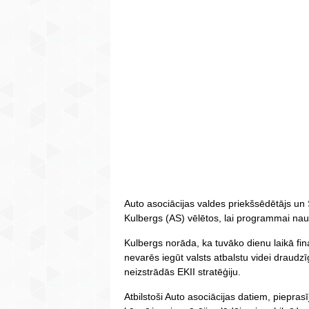
Auto asociācijas valdes priekšsēdētājs un
Kulbergs (AS) vēlētos, lai programmai nau
Kulbergs norāda, ka tuvāko dienu laikā fina
nevarēs iegūt valsts atbalstu videi draudzī
neizstrādās EKII stratēģiju.
Atbilstoši Auto asociācijas datiem, piepras