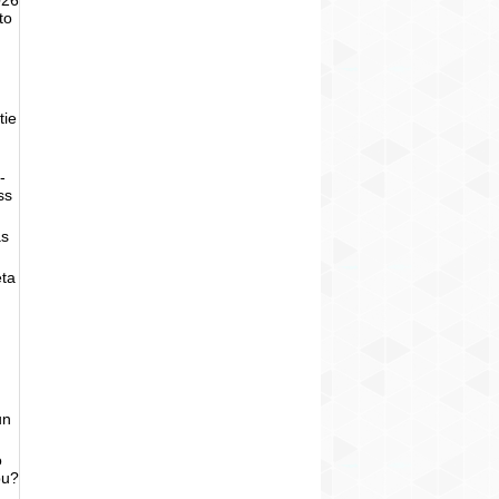
to
tie
-
ss
as
eta
un
o
bu?