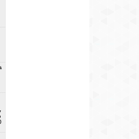
ā
7
D
)