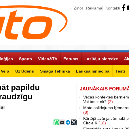
Ziņo!
Reklāma
Kontakti
loģijas
Sports
Video&TV
Forums
Lasītāju pieredze
Ak
Velo
Uz Ūdens
Smagā Tehnika
Lauksaimniecība
Testi
āt papildu
JAUNĀKAIS FORUM
draudzīgu
Vecas konfektes bērniem
Vai tas ir ok?
(2)
Moto salidojums Ķemero
18
(8)
Kārtējā avārija Jūrmalā p
Circle K
(18)
Eksotiskie auto Latvijā 2