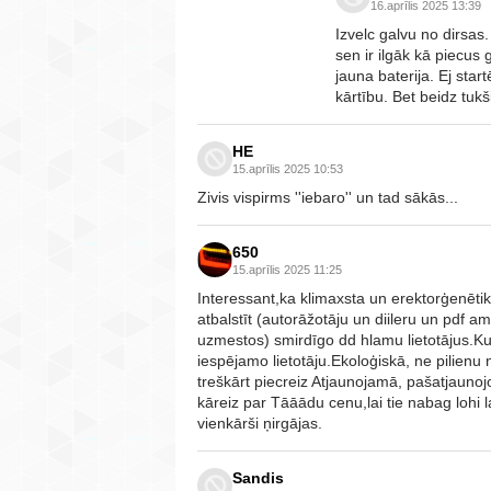
16.aprīlis 2025 13:39
Izvelc galvu no dirsas.
sen ir ilgāk kā piecu
jauna baterija. Ej st
kārtību. Bet beidz tukši
HE
15.aprīlis 2025 10:53
Zivis vispirms ''iebaro'' un tad sākās...
650
15.aprīlis 2025 11:25
Interessant,ka klimaxsta un erektorģenēti
atbalstīt (autorāžotāju un diileru un pdf a
uzmestos) smirdīgo dd hlamu lietotājus.Kur
iespējamo lietotāju.Ekoloģiskā, ne pilien
treškārt piecreiz Atjaunojamā, pašatjaunoj
kāreiz par Tāāādu cenu,lai tie nabag lohi 
vienkārši ņirgājas.
Sandis