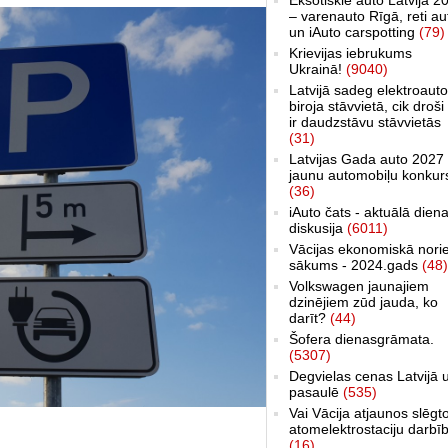
– varenauto Rīgā, reti au
un iAuto carspotting
(79)
Krievijas iebrukums
Ukrainā!
(9040)
Latvijā sadeg elektroauto
biroja stāvvietā, cik droši 
ir daudzstāvu stāvvietās
(31)
Latvijas Gada auto 2027 
jaunu automobiļu konkur
(36)
iAuto čats - aktuālā dien
diskusija
(6011)
Vācijas ekonomiskā nori
sākums - 2024.gads
(48)
Volkswagen jaunajiem
dzinējiem zūd jauda, ko
darīt?
(44)
Šofera dienasgrāmata.
(5307)
Degvielas cenas Latvijā 
pasaulē
(535)
Vai Vācija atjaunos slēgt
atomelektrostaciju darbī
(16)