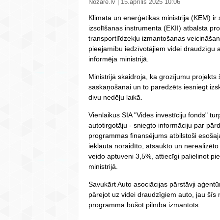
Nozare.lv | 15.aprīlis 2025 10:06
Klimata un enerģētikas ministrija (KEM) ir
izsolīšanas instrumenta (EKII) atbalsta 
transportlīdzekļu izmantošanas veicināšan
pieejamību iedzīvotājiem videi draudzīgu
informēja ministrijā.
Ministrijā skaidroja, ka grozījumu projekts 
saskaņošanai un to paredzēts iesniegt izs
divu nedēļu laikā.
Vienlaikus SIA "Vides investīciju fonds" tu
autotirgotāju - sniegto informāciju par p
programmas finansējums atbilstoši esošaja
iekļauta noraidīto, atsaukto un nerealizēto
veido aptuveni 3,5%, attiecīgi palielinot 
ministrijā.
Savukārt Auto asociācijas pārstāvji aģentū
pārejot uz videi draudzīgiem auto, jau šīs 
programmā būšot pilnībā izmantots.