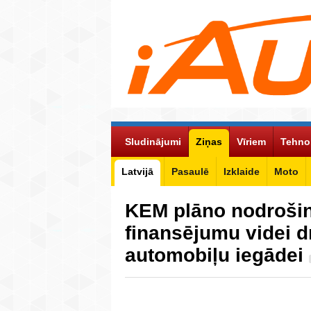
Sludinājumi
Ziņas
Vīriem
Tehno
Latvijā
Pasaulē
Izklaide
Moto
KEM plāno nodrošin
finansējumu videi 
automobiļu iegādei