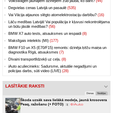
Volkswagen jaunajiem dzinējiem zūd jauda, ko darīt?
(44)
Degvielas cenas Latvijā un pasaulē
(535)
Vai Vācija atjaunos slēgto atomelektrostaciju darbību?
(16)
Lāču medības Latvijā! Vai populācija ir kļuvusi nekontrolējama
un būtu jāsāk medības?
(56)
BMW X7 auto tests, atsauksmes un iespaidi
(8)
Makslīgais intelekts (MI)
(177)
BMW F10 un X5 (E70/F15) remonts: dzinēja ķēžu maiņa un
diagnostika Rīgā, atsauksmes
(7)
Dīvaini transportlīdzekļi uz ceļa.
(8)
iAuto aculiecinieks: Sadursme, aktuālie negadījumi un
policijas darbs, sūti video (LIVE)
(28)
LASĪTĀKIE RAKSTI
Dienas
Nedēļas
Škoda uzsāk sava lielākā modeļa, jaunā krosovera
Peaq, ražošanu (+ FOTO)
1