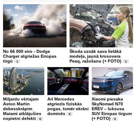
No 66 000 eiro - Dodge
Škoda uzsāk sava lielākā
2
Charger atgriežas Eiropas
modeļa, jaunā krosovera
K
tirgū
Peaq, ražošanu (+ FOTO)
B
1
1
p
Miljardu vērtajam
Arī Mercedes
Xiaomi piesaka
Aston Martin
atgriezīs fiziskās
SkyNomad N70
P
debesskrāpim
pogas, tomēr ekrāni
EREV – luksusa
s
Maiami atklājušies
dominēs
SUV Eiropas tirgum
p
6
nopietni defekti
(+ FOTO)
L
6
4
p
v
(