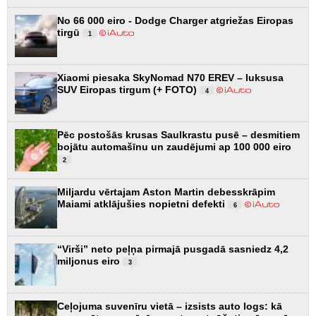
No 66 000 eiro - Dodge Charger atgriežas Eiropas
tirgū
1
Xiaomi piesaka SkyNomad N70 EREV – luksusa
SUV Eiropas tirgum (+ FOTO)
4
Pēc postošās krusas Saulkrastu pusē – desmitiem
bojātu automašīnu un zaudējumi ap 100 000 eiro
2
Miljardu vērtajam Aston Martin debesskrāpim
Maiami atklājušies nopietni defekti
6
“Virši” neto peļņa pirmajā pusgadā sasniedz 4,2
miljonus eiro
3
Ceļojuma suvenīru vietā – izsists auto logs: kā