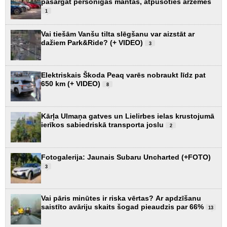
pasargāt personīgās mantas, atpūšoties ārzemēs
1
Vai tiešām Vanšu tilta slēgšanu var aizstāt ar
dažiem Park&Ride? (+ VIDEO)
3
Elektriskais Škoda Peaq varēs nobraukt līdz pat
650 km (+ VIDEO)
8
Kārļa Ulmaņa gatves un Lielirbes ielas krustojumā
ierīkos sabiedriskā transporta joslu
2
Fotogalerija: Jaunais Subaru Uncharted (+FOTO)
3
Vai pāris minūtes ir riska vērtas? Ar apdzīšanu
saistīto avāriju skaits šogad pieaudzis par 66%
13