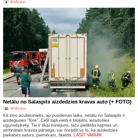
6
Netālu no Salaspils aizdedzies kravas auto (+ FOTO)
12
Kā ziņo aculiecinieks, ap pusdienas laiku, netālu no Salaspils ir
aizdegusies "fūre". Ceļš tajā vietā ir bloķēts, ieradušies
ugunsdzēsēji. Tie ir tikai minējumi, taču pieliktās kāpnes un
atritinātais kravas pārsegs, var norādīt uz to, ka aizdedzies
piekabes saturs, piemēram, šķelda.
LASĪT VAIRĀK