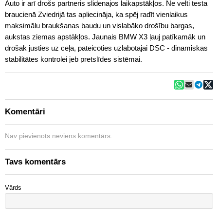
Auto ir arī drošs partneris slidenajos laikapstākļos. Ne velti testa
braucienā Zviedrijā tas apliecināja, ka spēj radīt vienlaikus
maksimālu braukšanas baudu un vislabāko drošību bargas,
aukstas ziemas apstākļos. Jaunais BMW X3 ļauj patīkamāk un
drošāk justies uz ceļa, pateicoties uzlabotajai DSC - dinamiskās
stabilitātes kontrolei jeb pretslīdes sistēmai.
Komentāri
Nav pievienots neviens komentārs.
Tavs komentārs
Vārds