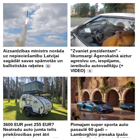
Aizsardzības ministrs norāda
"Zvaniet prezidentam" -
uz nepieciešamību Latvijai
likumsargi Āgenskalnā aiztur
sagādāt savas spārnotās un
agresīvu un, iespējams,
ballistiskās raķetes
iereibušu autovadītāju (+
11
VIDEO)
3
3600 EUR pret 255 EUR?
Pirmajam super sporta auto
Neatradu auto jumta telts
pasaulē 60 gadi –
priekšrocības pret ātri
Lamborghini piesaka īpašo