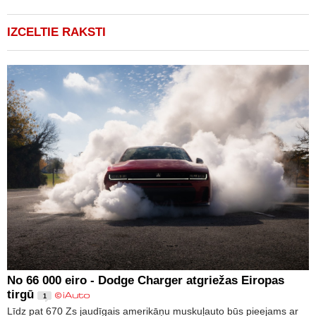
IZCELTIE RAKSTI
No 66 000 eiro - Dodge Charger atgriežas Eiropas
tirgū
1
Līdz pat 670 Zs jaudīgais amerikāņu muskuļauto būs pieejams ar