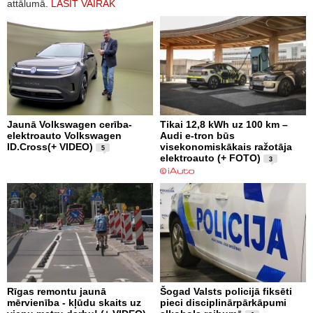
attālumā.
LASĪT VAIRĀK
Jaunā Volkswagen cerība-
Tikai 12,8 kWh uz 100 km –
elektroauto Volkswagen
Audi e-tron būs
ID.Cross(+ VIDEO)
visekonomiskākais ražotāja
5
elektroauto (+ FOTO)
3
Rīgas remontu jaunā
Šogad Valsts policijā fiksēti
mērvienība - kļūdu skaits uz
pieci disciplinārpārkāpumi