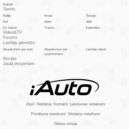
Dažādi
Sports
Rallijs
Kross
Šoseja
4x4
Moto
Velo
Uz Ūdens
Trases
Kalendārs
Video&TV
Forums
Lasītāju pieredze
Atsauksmes par auto
Atsauksmes par
Lasītāju raksti
uzņēmumiem
Akcijas
Jautā ekspertam
Ziņo!
Reklāma
Kontakti
Lietošanas noteikumi
Privātuma noteikumi
Sīkdatņu noteikumi
Datora versija