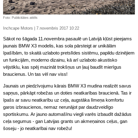
Foto: Publicitātes attēls
Inchcape Motors | 7.novembris 2017 10:22
Sākot no šāgada 11.novembra pasaulē un Latvijā kļūst pieejams
jaunais BMW X3 modelis, kas sola pārsteigt ar unikālām
īpašībām, to skaitā uzlaboto pretslīdes sistēmu, papildu dzinējiem
un funkcijām, moderno dizainu, kā arī uzlaboto akustisko
vējstiklu, kas spēj mazināt trokšņus un ļauj baudīt mierīgus
braucienus. Un tas vēl nav viss!
Jaunais un piedzīvojumu kārais BMW X3 mudina realizēt savus
sapņus, pārkāpt robežas un doties neatkarības braucienā. Tas ir
īpašs ar savu neatkarību uz ceļa, augstāka līmeņa komfortu
garos izbraucienos, nemaz nerunājot par daudzveidīgo
sportiskumu. Ar jauno automašīnu viegli varēs izbaudīt dažādus
ceļa segumus - gan Latvijas grants un akmeņainos ceļus, gan
šoseju - jo neatkarībai nav robežu!