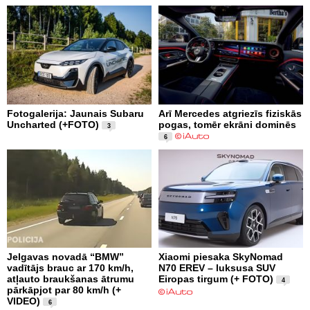
Fotogalerija: Jaunais Subaru
Arī Mercedes atgriezīs fiziskās
Uncharted (+FOTO)
pogas, tomēr ekrāni dominēs
3
6
Jelgavas novadā “BMW”
Xiaomi piesaka SkyNomad
vadītājs brauc ar 170 km/h,
N70 EREV – luksusa SUV
atļauto braukšanas ātrumu
Eiropas tirgum (+ FOTO)
4
pārkāpjot par 80 km/h (+
VIDEO)
6