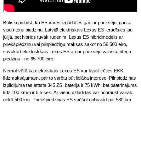
Būtiski piebilst, ka ES varēs iegādāties gan ar priekšējo, gan ar
visu riteņu piedziņu. Latvijā elektriskais Lexus ES ieradīsies jau
jūlijā, bet hibrīds tuvāk rudenim. Lexus ES hibrīdmodelis ar
priekšpiedziņu vai pilnpiedziņu maksās sākot no 58 500 eiro,
savukārt elektriskkais Lexus ES arī ar priekšējo vai visu riteņu
piedziņu - no 65 700 eiro.
Ņemot vērā ka elektriskais Lexus ES var kvalificēties EKKI
līdzmaksājumam, par to varētu būt lielāka interese. Pilnpiedziņas
izpildījumā tas attīsta 345 ZS, baterija ir 75 kWh, bet paātrinājums
līdz 100 km/h ir 5,5 sek. Ar vienu uzlādi tas var nobraukt vairāk
nekā 500 km. Priekšpiedziņas ES spēšot nobraukt pat 580 km.