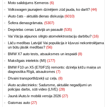
Moto salidojums Ķemeros
(6)
Volkswagen jaunajiem dzinējiem zūd jauda, ko darīt?
(44)
iAuto čats - aktuālā dienas diskusija
(6010)
Šofera dienasgrāmata.
(5307)
Degvielas cenas Latvijā un pasaulē
(535)
Vai Vācija atjaunos slēgto atomelektrostaciju darbību?
(16)
Lāču medības Latvijā! Vai populācija ir kļuvusi nekontrolējama
un būtu jāsāk medības?
(56)
BMW X7 auto tests, atsauksmes un iespaidi
(8)
Makslīgais intelekts (MI)
(177)
BMW F10 un X5 (E70/F15) remonts: dzinēja ķēžu maiņa un
diagnostika Rīgā, atsauksmes
(7)
Dīvaini transportlīdzekļi uz ceļa.
(8)
iAuto aculiecinieks: Sadursme, aktuālie negadījumi un
policijas darbs, sūti video (LIVE)
(28)
Jaunā iAuto.lv mobilā versija 2026
(27)
Gaismas auto
(27)