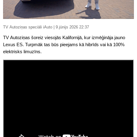
TV Autoziņas speciāli iAuto | 9.jūnijs 2026 22:37
TV Autoziņas šoreiz viesojās Kalifornijā, kur izmēģināja jauno
Lexus ES. Turpmāk tas būs pieejams kā hibrīds vai kā 100%
elektrisks limuzīns.