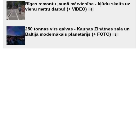
Rīgas remontu jaunā mērvienība - kļūdu skaits uz
vienu metru darbu! (+ VIDEO)
6
250 tonnas virs galvas - Kauņas Zinātnes sala un
Baltijā modernākais planetārijs (+ FOTO)
1