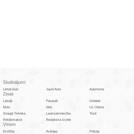
Sludinājumi
Lietoti Auto
Jauni Auto
Autonoma
Ziņas
Latvijā
Pasaulē
Izklaide
Moto
Velo
Uz Ūdens
Smagā Tehnika
Lauksaimniecība
Testi
Reklāmraksti
Redaktora Izvēle
Vīriem
Drošība
Avārijas
Policija