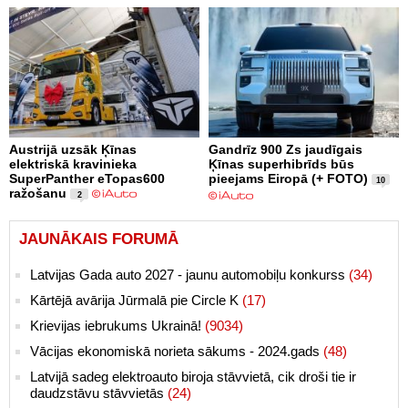
Austrijā uzsāk Ķīnas
Gandrīz 900 Zs jaudīgais
elektriskā kravinieka
Ķīnas superhibrīds būs
SuperPanther eTopas600
pieejams Eiropā (+ FOTO)
10
ražošanu
2
JAUNĀKAIS FORUMĀ
Latvijas Gada auto 2027 - jaunu automobiļu konkurss
(34)
Kārtējā avārija Jūrmalā pie Circle K
(17)
Krievijas iebrukums Ukrainā!
(9034)
Vācijas ekonomiskā norieta sākums - 2024.gads
(48)
Latvijā sadeg elektroauto biroja stāvvietā, cik droši tie ir
daudzstāvu stāvvietās
(24)