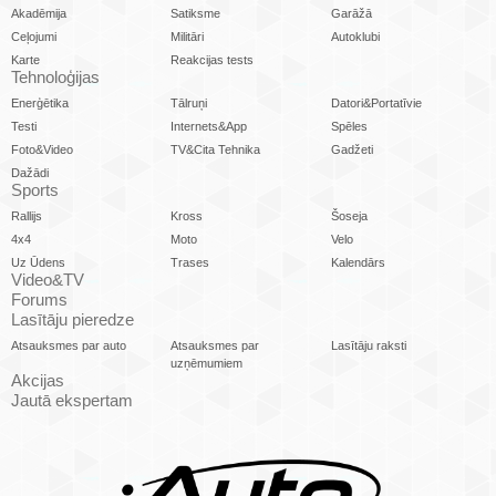
Akadēmija
Satiksme
Garāžā
Ceļojumi
Militāri
Autoklubi
Karte
Reakcijas tests
Tehnoloģijas
Enerģētika
Tālruņi
Datori&Portatīvie
Testi
Internets&App
Spēles
Foto&Video
TV&Cita Tehnika
Gadžeti
Dažādi
Sports
Rallijs
Kross
Šoseja
4x4
Moto
Velo
Uz Ūdens
Trases
Kalendārs
Video&TV
Forums
Lasītāju pieredze
Atsauksmes par auto
Atsauksmes par
Lasītāju raksti
uzņēmumiem
Akcijas
Jautā ekspertam