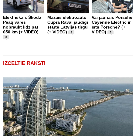
Elektriskais Škoda
Mazais elektroauto
Vai jaunais Porsche
T
Peaq varēs
Cupra Raval jaudīgi
Cayenne Electric ir
A
nobraukt līdz pat
startē Latvijas tirgū
īsts Porsche? (+
s
650 km (+ VIDEO)
(+ VIDEO)
VIDEO)
V
3
3
8
IZCELTIE RAKSTI