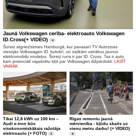
Jaunā Volkswagen cerība- elektroauto Volkswagen
ID.Cross(+ VIDEO)
4
Šoreiz atgriezīsimies Hamburgā, kur pavasarī TV Autoziņas
viesojās Volkswagen ID. bulvārī, un satikām vairākus jaunos
elektromobiļu modeļus. Šoreiz runa ir par ID. Cross. Tas ir auto,
kam potenciāli vajadzētu kļūt par Volkswagen dižpārdokli.
LASĪT
VAIRĀK
Tikai 12,8 kWh uz 100 km –
Rīgas remontu jaunā
Audi e-tron būs
mērvienība - kļūdu skaits uz
visekonomiskākais ražotāja
vienu metru darbu! (+ VIDEO)
elektroauto (+ FOTO)
3
6