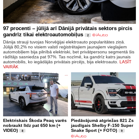
97 procenti – jūlijā arī Dānijā privātais sektors pircis
gandrīz tikai elektroautomobiļus
2
Dānija strauji tuvojas Norvēģijai elektroauto popularitātes ziņā.
Jūlijā 80,2% no visiem valstī reģistrētajiem jaunajiem vieglajiem
automobiļiem bija pilnībā elektriski, bet privātpersonu segmentā šis
rādītājs sasniedza pat 97%. Tas nozīmē, ka gandrīz katrs jaunais
automobilis, ko iegādājās privātais pircējs, bija elektroauto.
LASĪT
VAIRĀK
Elektriskais Škoda Peaq varēs
Piedāvājumā atgriežas 821 Zs
nobraukt līdz pat 650 km (+
jaudīgais Shelby F-150 Super
VIDEO)
Snake Sport (+ FOTO)
8
9