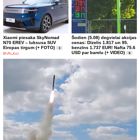
Xiaomi piesaka SkyNomad
Šodien (5.08) degvielai akcijas
N70 EREV – luksusa SUV
cenas: Dīzelis 1.817 un 95.
Eiropas tirgum (+ FOTO)
benzīns 1.737 EUR! Nafta 75.6
3
USD par barelu (+ VIDEO)
8