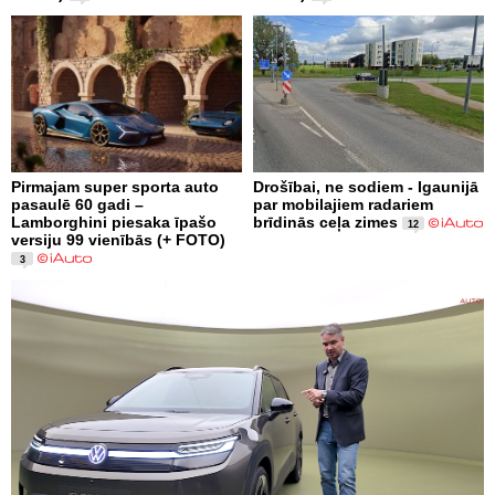
Pirmajam super sporta auto
Drošībai, ne sodiem - Igaunijā
pasaulē 60 gadi –
par mobilajiem radariem
Lamborghini piesaka īpašo
brīdinās ceļa zimes
12
versiju 99 vienībās (+ FOTO)
3