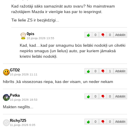
Kad ražotāji sāks samazināt auto svaru? No mainstream
ražotājiem Mazda ir vienīgie kas par to iespringst.
Tie lielie ZS ir bezjēdzīgi...
0pis
0
0
Atbildēt
10.jūnijs 2026 13:55
Kad, kad....kad par smagumu būs lielāki nodokļi un cilvēki
nepirks smagus (un lielus) auto, par kuriem jāmaksā
krietni lielāki nodokļi.
GTD2
0
1
Atbildēt
10.jūnijs 2026 11:11
hibrīts ,kā vissezonas riepa, kas der visam, un neder nekam
Petka
0
0
Atbildēt
10.jūnijs 2026 18:53
Makten neglīts...
Richy725
0
0
Atbildēt
11.jūnijs 2026 6:05