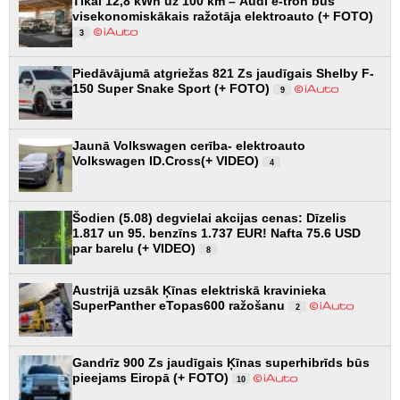
Tikai 12,8 kWh uz 100 km – Audi e-tron būs
visekonomiskākais ražotāja elektroauto (+ FOTO)
3
Piedāvājumā atgriežas 821 Zs jaudīgais Shelby F-
150 Super Snake Sport (+ FOTO)
9
Jaunā Volkswagen cerība- elektroauto
Volkswagen ID.Cross(+ VIDEO)
4
Šodien (5.08) degvielai akcijas cenas: Dīzelis
1.817 un 95. benzīns 1.737 EUR! Nafta 75.6 USD
par barelu (+ VIDEO)
8
Austrijā uzsāk Ķīnas elektriskā kravinieka
SuperPanther eTopas600 ražošanu
2
Gandrīz 900 Zs jaudīgais Ķīnas superhibrīds būs
pieejams Eiropā (+ FOTO)
10