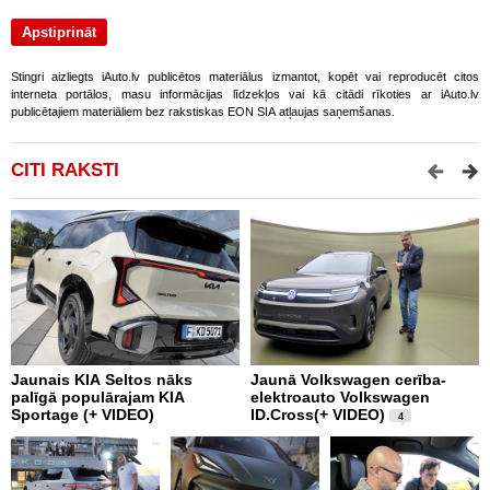
Stingri aizliegts iAuto.lv publicētos materiālus izmantot, kopēt vai reproducēt citos
interneta portālos, masu informācijas līdzekļos vai kā citādi rīkoties ar iAuto.lv
publicētajiem materiāliem bez rakstiskas EON SIA atļaujas saņemšanas.
CITI RAKSTI
Jaunais KIA Seltos nāks
Jaunā Volkswagen cerība-
K
palīgā populārajam KIA
elektroauto Volkswagen
W
Sportage (+ VIDEO)
ID.Cross(+ VIDEO)
V
4