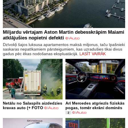
Miljardu vērtajam Aston Martin debesskrāpim Maiami
atklājušies nopietni defekti
Dzīvokļi šajos luksusa apartamentos maksā miljonus, taču īpašnieki
saskaras nepatīkamiem pārsteigumiem, kas uzradušies tikai divus
gadus pēc ēkas nodošanas ekspluatācijā.
LASĪT VAIRĀK
Netālu no Salaspils aizdedzies
Arī Mercedes atgriezīs fiziskās
kravas auto (+ FOTO
pogas, tomēr ekrāni dominēs
2