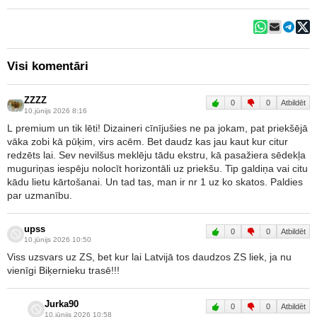
Visi komentāri
ZZZZ
0
0
Atbildēt
10.jūnijs 2026 8:16
L premium un tik lēti! Dizaineri cīnījušies ne pa jokam, pat priekšējā
vāka zobi kā pūķim, virs acēm. Bet daudz kas jau kaut kur citur
redzēts lai. Sev nevilšus meklēju tādu ekstru, kā pasažiera sēdekļa
muguriņas iespēju nolocīt horizontāli uz priekšu. Tip galdiņa vai citu
kādu lietu kārtošanai. Un tad tas, man ir nr 1 uz ko skatos. Paldies
par uzmanību.
upss
0
0
Atbildēt
10.jūnijs 2026 10:50
Viss uzsvars uz ZS, bet kur lai Latvijā tos daudzos ZS liek, ja nu
vienīgi Biķernieku trasē!!!
Jurka90
0
0
Atbildēt
10.jūnijs 2026 10:58