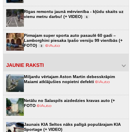
Rīgas remontu jaunā mērvienība - kļūdu skaits uz
vienu metru darbu! (+ VIDEO)
6
Pirmajam super sporta auto pasaulē 60 gadi –
Lamborghini piesaka īpašo versiju 99 vienībās (+
FOTO)
3
JAUNIE RAKSTI
Miljardu vērtajam Aston Martin debesskrāpim
Maiami atklājušies nopietni defekti
Netālu no Salaspils aizdedzies kravas auto (+
FOTO
Jaunais KIA Seltos nāks palīgā populārajam KIA
Sportage (+ VIDEO)