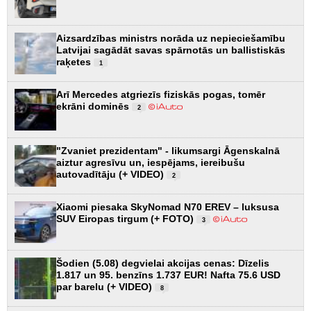
Aizsardzības ministrs norāda uz nepieciešamību
Latvijai sagādāt savas spārnotās un ballistiskās
raķetes
1
Arī Mercedes atgriezīs fiziskās pogas, tomēr
ekrāni dominēs
2
"Zvaniet prezidentam" - likumsargi Āgenskalnā
aiztur agresīvu un, iespējams, iereibušu
autovadītāju (+ VIDEO)
2
Xiaomi piesaka SkyNomad N70 EREV – luksusa
SUV Eiropas tirgum (+ FOTO)
3
Šodien (5.08) degvielai akcijas cenas: Dīzelis
1.817 un 95. benzīns 1.737 EUR! Nafta 75.6 USD
par barelu (+ VIDEO)
8