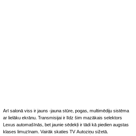
Arī salonā viss ir jauns -jauna stūre, pogas, multimēdiju sistēma
ar lielāku ekrānu. Transmisijai ir līdz šim mazākais selektors
Lexus automašīnās, bet jaunie sēdekļi ir tādi kā piedien augstas
klases limuzīnam. Vairāk skaties TV Autoziņu sižetā.