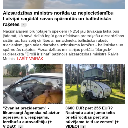
Aizsardzības ministrs norāda uz nepieciešamību
Latvijai sagādāt savas spārnotās un ballistiskās
raķetes
1
Nacionālajiem bruņotajiem spēkiem (NBS) jau tuvākajā laikā būs
jādomā, kā savā rīcībā iegūt gan efektīvas pretraķešu aizsardzības
sistēmas, kas spēj cīnīties ar ienaidnieka ballistisko raķešu
triecieniem, gan tālās darbības uzbrukuma ieročus - ballistiskās un
spārnotās raķetes, Aizsardzības ministrijas portāla "Sargs.lv"
raidierakstā "Droši ir zināt" paziņojis aizsardzības ministrs Raivis
Melnis.
LASĪT VAIRĀK
"Zvaniet prezidentam" -
3600 EUR pret 255 EUR?
likumsargi Āgenskalnā aiztur
Neatradu auto jumta telts
agresīvu un, iespējams,
priekšrocības pret ātri
iereibušu autovadītāju (+
būvējamo telti uz zemes! (+
VIDEO)
VIDEO)
2
4