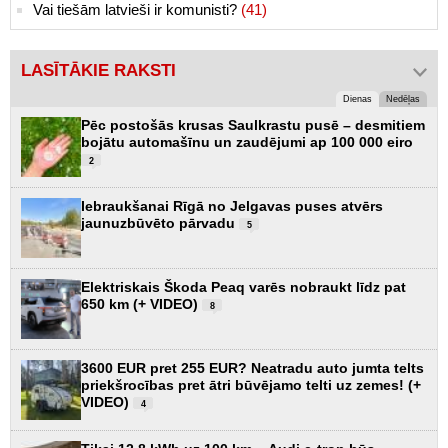
Vai tiešām latvieši ir komunisti?
(41)
LASĪTĀKIE RAKSTI
Dienas
Nedēļas
Pēc postošās krusas Saulkrastu pusē – desmitiem
bojātu automašīnu un zaudējumi ap 100 000 eiro
2
Iebraukšanai Rīgā no Jelgavas puses atvērs
jaunuzbūvēto pārvadu
5
Elektriskais Škoda Peaq varēs nobraukt līdz pat
650 km (+ VIDEO)
8
3600 EUR pret 255 EUR? Neatradu auto jumta telts
priekšrocības pret ātri būvējamo telti uz zemes! (+
VIDEO)
4