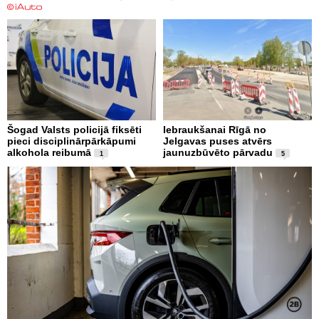
Šogad Valsts policijā fiksēti
Iebraukšanai Rīgā no
pieci disciplinārpārkāpumi
Jelgavas puses atvērs
alkohola reibumā
jaunuzbūvēto pārvadu
1
5