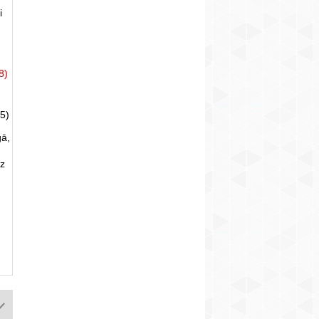
i
8)
5)
gā,
uz