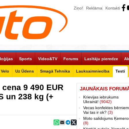
Ziņo!
Reklāma
Kontakti
loģijas
Sports
Video&TV
Forums
Lasītāju pieredze
Ak
Velo
Uz Ūdens
Smagā Tehnika
Lauksaimniecība
Testi
 cena 9 490 EUR
JAUNĀKAIS FORUM
S un 238 kg (+
Krievijas iebrukums
Ukrainā!
(9042)
Vecas konfektes bērniem
Vai tas ir ok?
(3)
Moto salidojums Ķemero
(8)
Kārtējā avārija Jūrmalā p