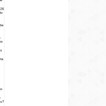
026
to
tie
-
ss
as
eta
un
o
bu?