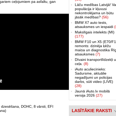
gariem ceļojumiem pa asfaltu, gan
Lāču medības Latvijā! Va
populācija ir kļuvusi
nekontrolējama un būtu
jāsāk medības?
(56)
BMW X7 auto tests,
atsauksmes un iespaidi
(
Makslīgais intelekts (MI)
(177)
BMW F10 un X5 (E70/F1
remonts: dzinēja ķēžu
maiņa un diagnostika Rī
atsauksmes
(7)
Dīvaini transportlīdzekļi 
ceļa.
(8)
iAuto aculiecinieks:
Sadursme, aktuālie
negadījumi un policijas
darbs, sūti video (LIVE)
(28)
Jaunā iAuto.lv mobilā
versija 2026
(27)
ma dzesēšana, DOHC, 8 vārsti, EFI
LASĪTĀKIE RAKSTI
šana)