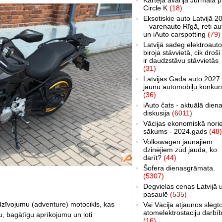
Circle K
(18)
Eksotiskie auto Latvijā 2
– varenauto Rīgā, reti au
un iAuto carspotting
(79)
Latvijā sadeg elektroauto
biroja stāvvietā, cik droši 
ir daudzstāvu stāvvietās
(31)
Latvijas Gada auto 2027 
jaunu automobiļu konkur
(36)
iAuto čats - aktuālā dien
diskusija
(6011)
Vācijas ekonomiskā nori
sākums - 2024.gads
(48)
Volkswagen jaunajiem
dzinējiem zūd jauda, ko
darīt?
(44)
Šofera dienasgrāmata.
(5307)
Degvielas cenas Latvijā 
pasaulē
(535)
dzīvojumu (adventure) motocikls, kas
Vai Vācija atjaunos slēgt
atomelektrostaciju darbī
u, bagātīgu aprīkojumu un ļoti
(16)