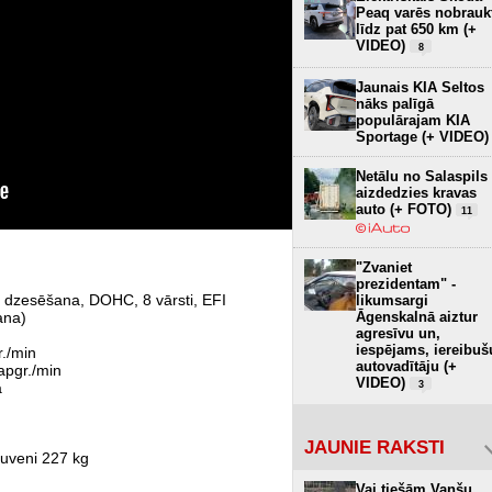
Peaq varēs nobrauk
līdz pat 650 km (+
VIDEO)
8
Jaunais KIA Seltos
nāks palīgā
populārajam KIA
Sportage (+ VIDEO)
Netālu no Salaspils
aizdedzies kravas
auto (+ FOTO)
11
"Zvaniet
prezidentam" -
ma dzesēšana, DOHC, 8 vārsti, EFI
likumsargi
ana)
Āgenskalnā aiztur
agresīvu un,
iespējams, iereibuš
./min
autovadītāju (+
apgr./min
VIDEO)
ā
3
JAUNIE RAKSTI
tuveni 227 kg
Vai tiešām Vanšu