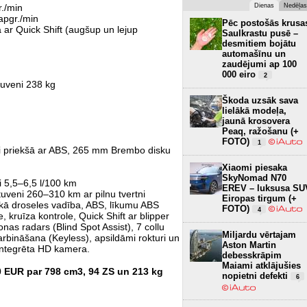
./min
Dienas
Nedēļas
apgr./min
Pēc postošās krusa
r Quick Shift (augšup un lejup
Saulkrastu pusē –
desmitiem bojātu
automašīnu un
zaudējumi ap 100
000 eiro
2
tuveni 238 kg
Škoda uzsāk sava
lielākā modeļa,
jaunā krosovera
Peaq, ražošanu (+
FOTO)
1
i priekšā ar ABS, 265 mm Brembo disku
Xiaomi piesaka
SkyNomad N70
ni 5,5–6,5 l/100 km
EREV – luksusa SU
uveni 260–310 km ar pilnu tvertni
Eiropas tirgum (+
skā droseles vadība, ABS, līkumu ABS
FOTO)
4
, kruīza kontrole, Quick Shift ar blipper
nas radars (Blind Spot Assist), 7 collu
Miljardu vērtajam
arbināšana (Keyless), apsildāmi rokturi un
Aston Martin
 integrēta HD kamera.
debesskrāpim
Maiami atklājušies
0 EUR par 798 cm3, 94 ZS un 213 kg
nopietni defekti
6