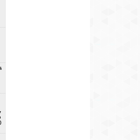
ā
7
D
)