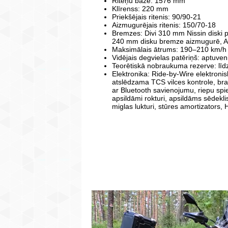
Riteņu bāze: 1576 mm
Klīrenss: 220 mm
Priekšējais ritenis: 90/90-21
Aizmugurējais ritenis: 150/70-18
Bremzes: Divi 310 mm Nissin diski pr
240 mm disku bremze aizmugurē, 
Maksimālais ātrums: 190–210 km/h
Vidējais degvielas patēriņš: aptuven
Teorētiskā nobraukuma rezerve: līdz
Elektronika: Ride-by-Wire elektroni
atslēdzama TCS vilces kontrole, bra
ar Bluetooth savienojumu, riepu sp
apsildāmi rokturi, apsildāms sēdekl
miglas lukturi, stūres amortizators,