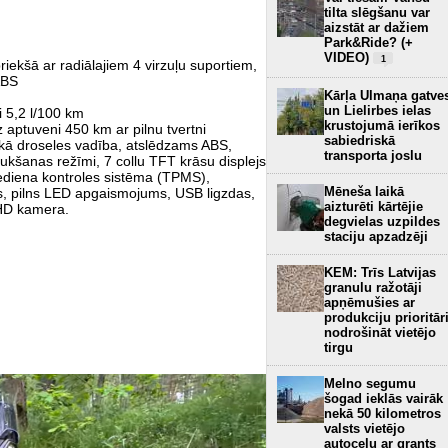
tilta slēgšanu var
aizstāt ar dažiem
Park&Ride? (+
VIDEO)
1
iekšā ar radiālajiem 4 virzuļu suportiem,
ABS
Kārļa Ulmaņa gatve
un Lielirbes ielas
i 5,2 l/100 km
krustojumā ierīkos
 aptuveni 450 km ar pilnu tvertni
sabiedriskā
skā droseles vadība, atslēdzams ABS,
transporta joslu
ukšanas režīmi, 7 collu TFT krāsu displejs
iediena kontroles sistēma (TPMS),
Mēneša laikā
is, pilns LED apgaismojums, USB ligzdas,
aizturēti kārtējie
 HD kamera.
degvielas uzpildes
staciju apzadzēji
KEM: Trīs Latvijas
granulu ražotāji
apņēmušies ar
produkciju prioritār
nodrošināt vietējo
tirgu
Melno segumu
šogad ieklās vairāk
nekā 50 kilometros
valsts vietējo
autoceļu ar grants