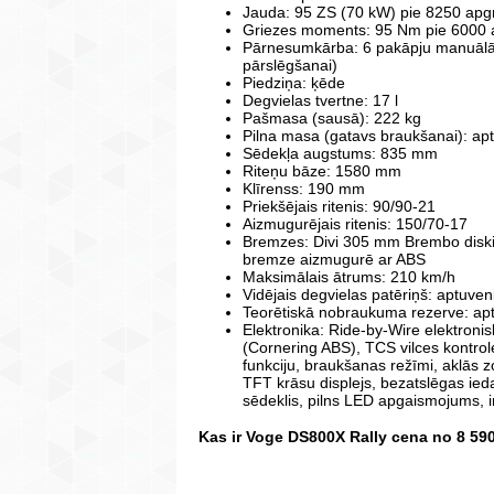
Jauda: 95 ZS (70 kW) pie 8250 apgr
Griezes moments: 95 Nm pie 6000 
Pārnesumkārba: 6 pakāpju manuālā a
pārslēgšanai)
Piedziņa: ķēde
Degvielas tvertne: 17 l
Pašmasa (sausā): 222 kg
Pilna masa (gatavs braukšanai): ap
Sēdekļa augstums: 835 mm
Riteņu bāze: 1580 mm
Klīrenss: 190 mm
Priekšējais ritenis: 90/90-21
Aizmugurējais ritenis: 150/70-17
Bremzes: Divi 305 mm Brembo disk
bremze aizmugurē ar ABS
Maksimālais ātrums: 210 km/h
Vidējais degvielas patēriņš: aptuve
Teorētiskā nobraukuma rezerve: apt
Elektronika: Ride-by-Wire elektroni
(Cornering ABS), TCS vilces kontrole
funkciju, braukšanas režīmi, aklās zo
TFT krāsu displejs, bezatslēgas ied
sēdeklis, pilns LED apgaismojums,
Kas ir Voge DS800X Rally cena no 8 59