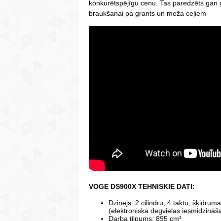
konkurētspējīgu cenu. Tas paredzēts gan 
braukšanai pa grants un meža ceļiem
VOGE DS900X TEHNISKIE DATI:
Dzinējs: 2 cilindru, 4 taktu, šķidru
(elektroniskā degvielas iesmidzinā
Darba tilpums: 895 cm³