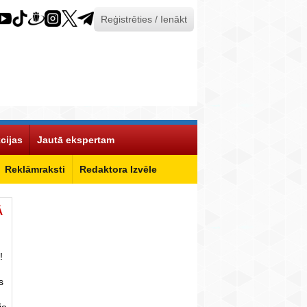
Reģistrēties / Ienākt
cijas
Jautā ekspertam
Reklāmraksti
Redaktora Izvēle
Ā
!
s
ie