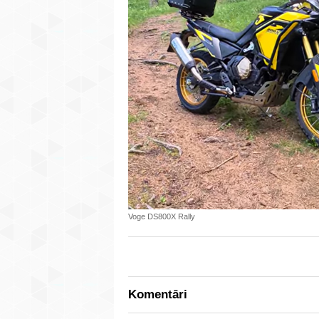
Voge DS800X Rally
Komentāri