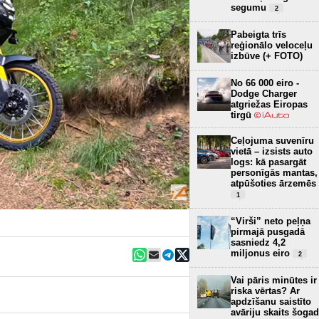
segumu
2
Pabeigta trīs
reģionālo veloceļu
izbūve (+ FOTO)
No 66 000 eiro -
Dodge Charger
atgriežas Eiropas
tirgū
Ceļojuma suvenīru
vietā – izsists auto
logs: kā pasargāt
personīgās mantas,
atpūšoties ārzemēs
1
“Virši” neto peļņa
pirmajā pusgadā
sasniedz 4,2
miljonus eiro
2
Vai pāris minūtes ir
riska vērtas? Ar
apdzīšanu saistīto
avāriju skaits šogad