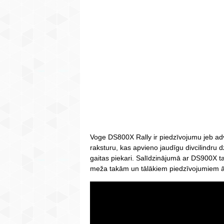
Voge DS800X Rally ir piedzīvojumu jeb adv
raksturu, kas apvieno jaudīgu divcilindru dz
gaitas piekari. Salīdzinājumā ar DS900X tas
meža takām un tālākiem piedzīvojumiem ār