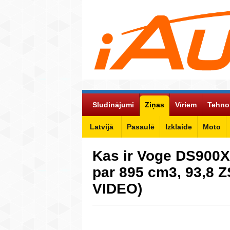
Sludinājumi
Ziņas
Vīriem
Tehno
Latvijā
Pasaulē
Izklaide
Moto
Kas ir Voge DS900X
par 895 cm3, 93,8 Z
VIDEO)