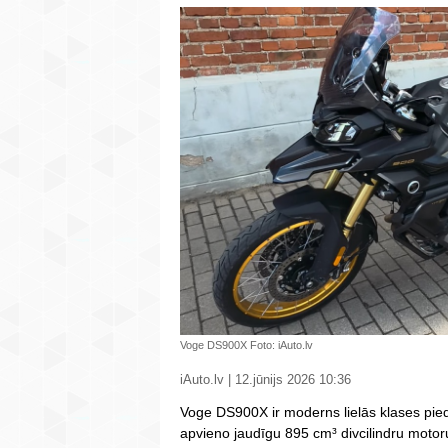
Voge DS900X Foto: iAuto.lv
iAuto.lv | 12.jūnijs 2026 10:36
Voge DS900X ir moderns lielās klases pie
apvieno jaudīgu 895 cm³ divcilindru motor