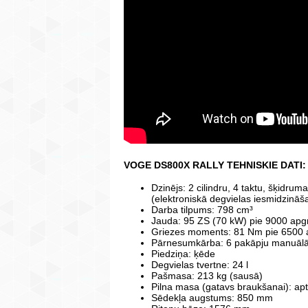
VOGE DS800X RALLY TEHNISKIE DATI:
Dzinējs: 2 cilindru, 4 taktu, šķidru
(elektroniskā degvielas iesmidzināš
Darba tilpums: 798 cm³
Jauda: 95 ZS (70 kW) pie 9000 apgr
Griezes moments: 81 Nm pie 6500 
Pārnesumkārba: 6 pakāpju manuāl
Piedziņa: ķēde
Degvielas tvertne: 24 l
Pašmasa: 213 kg (sausā)
Pilna masa (gatavs braukšanai): ap
Sēdekļa augstums: 850 mm