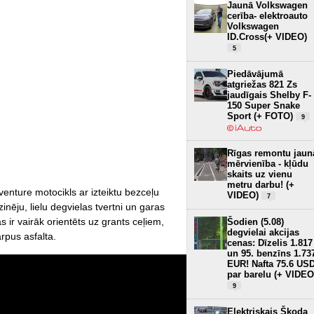
Jaunā Volkswagen
cerība- elektroauto
Volkswagen
ID.Cross(+ VIDEO)
5
Piedāvājumā
atgriežas 821 Zs
jaudīgais Shelby F-
150 Super Snake
Sport (+ FOTO)
9
Rīgas remontu jaun
mērvienība - kļūdu
skaits uz vienu
metru darbu! (+
enture motocikls ar izteiktu bezceļu
VIDEO)
7
inēju, lielu degvielas tvertni un garas
 ir vairāk orientēts uz grants ceļiem,
Šodien (5.08)
degvielai akcijas
pus asfalta.
cenas: Dīzelis 1.817
un 95. benzīns 1.73
EUR! Nafta 75.6 US
par barelu (+ VIDEO
9
Elektriskais Škoda