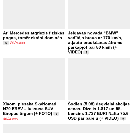
Arī Mercedes atgriezīs fiziskās
Jelgavas novadā “BMW”
pogas, tomēr ekrāni dominēs
vadītājs brauc ar 170 km/h,
atļauto braukšanas ātrumu
6
pārkāpjot par 80 km/h (+
VIDEO)
6
Xiaomi piesaka SkyNomad
Šodien (5.08) degvielai akcijas
N70 EREV – luksusa SUV
cenas: Dīzelis 1.817 un 95.
Eiropas tirgum (+ FOTO)
benzīns 1.737 EUR! Nafta 75.6
4
USD par barelu (+ VIDEO)
9