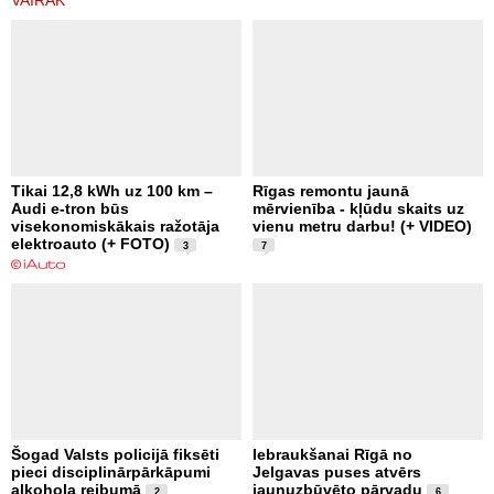
VAIRĀK
Tikai 12,8 kWh uz 100 km –
Rīgas remontu jaunā
Audi e-tron būs
mērvienība - kļūdu skaits uz
visekonomiskākais ražotāja
vienu metru darbu! (+ VIDEO)
elektroauto (+ FOTO)
3
7
Šogad Valsts policijā fiksēti
Iebraukšanai Rīgā no
pieci disciplinārpārkāpumi
Jelgavas puses atvērs
alkohola reibumā
jaunuzbūvēto pārvadu
2
6