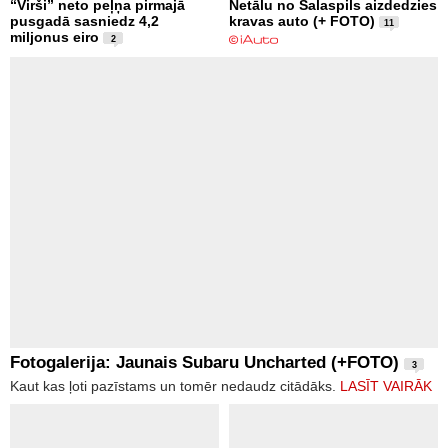
“Virši” neto peļņa pirmajā
Netālu no Salaspils aizdedzies
pusgadā sasniedz 4,2
kravas auto (+ FOTO)
11
miljonus eiro
2
Fotogalerija: Jaunais Subaru Uncharted (+FOTO)
3
Kaut kas ļoti pazīstams un tomēr nedaudz citādāks.
LASĪT VAIRĀK