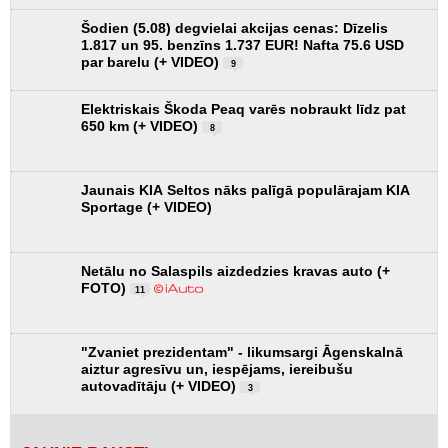
Šodien (5.08) degvielai akcijas cenas: Dīzelis
1.817 un 95. benzīns 1.737 EUR! Nafta 75.6 USD
par barelu (+ VIDEO)
9
Elektriskais Škoda Peaq varēs nobraukt līdz pat
650 km (+ VIDEO)
8
Jaunais KIA Seltos nāks palīgā populārajam KIA
Sportage (+ VIDEO)
Netālu no Salaspils aizdedzies kravas auto (+
FOTO)
11
"Zvaniet prezidentam" - likumsargi Āgenskalnā
aiztur agresīvu un, iespējams, iereibušu
autovadītāju (+ VIDEO)
3