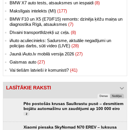
BMW X7 auto tests, atsauksmes un iespaidi
(8)
Makslīgais intelekts (MI)
(177)
BMW F10 un X5 (E70/F15) remonts: dzinēja ķēžu maiņa un
diagnostika Rīgā, atsauksmes
(7)
Dīvaini transportlīdzekļi uz ceļa.
(8)
iAuto aculiecinieks: Sadursme, aktuālie negadījumi un
policijas darbs, sūti video (LIVE)
(28)
Jaunā iAuto.lv mobilā versija 2026
(27)
Gaismas auto
(27)
Vai tiešām latvieši ir komunisti?
(41)
LASĪTĀKIE RAKSTI
Dienas
Nedēļas
Pēc postošās krusas Saulkrastu pusē – desmitiem
bojātu automašīnu un zaudējumi ap 100 000 eiro
2
Xiaomi piesaka SkyNomad N70 EREV – luksusa