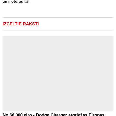
un motorus
(
10
IZCELTIE RAKSTI
No 66 000 eiro - Dodge Charger atgriežas Eiropas