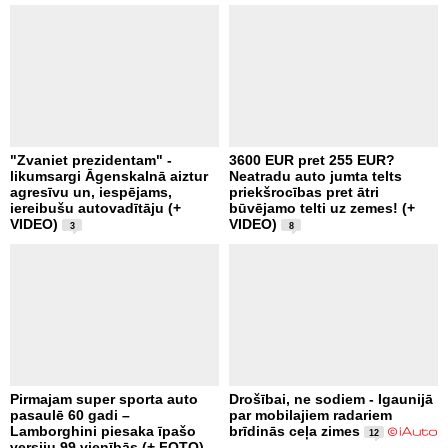
"Zvaniet prezidentam" -
3600 EUR pret 255 EUR?
likumsargi Āgenskalnā aiztur
Neatradu auto jumta telts
agresīvu un, iespējams,
priekšrocības pret ātri
iereibušu autovadītāju (+
būvējamo telti uz zemes! (+
VIDEO)
VIDEO)
3
8
Pirmajam super sporta auto
Drošībai, ne sodiem - Igaunijā
pasaulē 60 gadi –
par mobilajiem radariem
Lamborghini piesaka īpašo
brīdinās ceļa zimes
12
versiju 99 vienībās (+ FOTO)