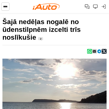
Šajā nedēļas nogalē no
ūdenstilpnēm izcelti trīs
noslīkušie
2