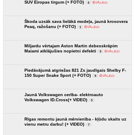
SUV Eiropas tirgum (+ FOTO)
4
Škoda uzsāk sava lielākā modeļa, jaunā krosovera
Peaq, ražošanu (+ FOTO)
1
Miljardu vērtajam Aston Martin debesskrāpim
Maiami atklājušies nopietni defekti
5
Piedāvājumā atgriežas 821 Zs jaudīgais Shelby F-
150 Super Snake Sport (+ FOTO)
9
Jaunā Volkswagen cerība- elektroauto
Volkswagen ID.Cross(+ VIDEO)
5
Rīgas remontu jaunā mērvienība - kļūdu skaits uz
vienu metru darbu! (+ VIDEO)
7