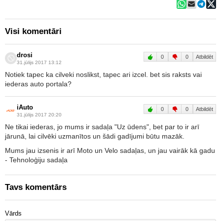
Visi komentāri
drosi
0
0
Atbildēt
31.jūlijs 2017 13:12
Notiek tapec ka cilveki noslikst, tapec ari izcel. bet sis raksts vai
iederas auto portala?
iAuto
0
0
Atbildēt
31.jūlijs 2017 20:20
Ne tikai iederas, jo mums ir sadaļa "Uz ūdens", bet par to ir arī
jārunā, lai cilvēki uzmanītos un šādi gadījumi būtu mazāk.
Mums jau izsenis ir arī Moto un Velo sadaļas, un jau vairāk kā gadu
- Tehnoloģiju sadaļa
Tavs komentārs
Vārds