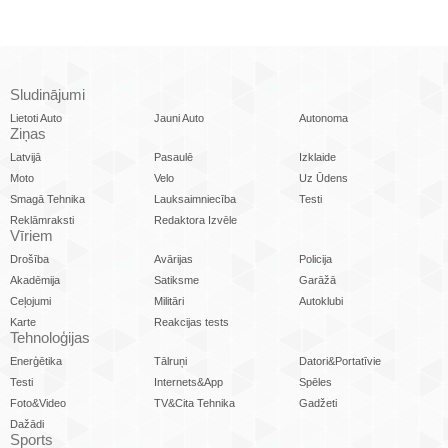
Sludinājumi
Lietoti Auto
Jauni Auto
Autonoma
Ziņas
Latvijā
Pasaulē
Izklaide
Moto
Velo
Uz Ūdens
Smagā Tehnika
Lauksaimniecība
Testi
Reklāmraksti
Redaktora Izvēle
Vīriem
Drošība
Avārijas
Policija
Akadēmija
Satiksme
Garāžā
Ceļojumi
Militāri
Autoklubi
Karte
Reakcijas tests
Tehnoloģijas
Enerģētika
Tālruņi
Datori&Portatīvie
Testi
Internets&App
Spēles
Foto&Video
TV&Cita Tehnika
Gadžeti
Dažādi
Sports