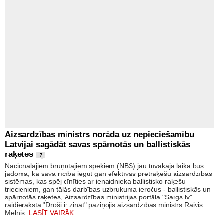
Aizsardzības ministrs norāda uz nepieciešamību
Latvijai sagādāt savas spārnotās un ballistiskās
raķetes
7
Nacionālajiem bruņotajiem spēkiem (NBS) jau tuvākajā laikā būs
jādomā, kā savā rīcībā iegūt gan efektīvas pretraķešu aizsardzības
sistēmas, kas spēj cīnīties ar ienaidnieka ballistisko raķešu
triecieniem, gan tālās darbības uzbrukuma ieročus - ballistiskās un
spārnotās raķetes, Aizsardzības ministrijas portāla "Sargs.lv"
raidierakstā "Droši ir zināt" paziņojis aizsardzības ministrs Raivis
Melnis.
LASĪT VAIRĀK