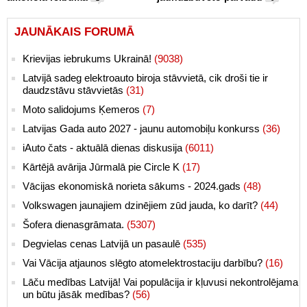
JAUNĀKAIS FORUMĀ
Krievijas iebrukums Ukrainā!
(9038)
Latvijā sadeg elektroauto biroja stāvvietā, cik droši tie ir
daudzstāvu stāvvietās
(31)
Moto salidojums Ķemeros
(7)
Latvijas Gada auto 2027 - jaunu automobiļu konkurss
(36)
iAuto čats - aktuālā dienas diskusija
(6011)
Kārtējā avārija Jūrmalā pie Circle K
(17)
Vācijas ekonomiskā norieta sākums - 2024.gads
(48)
Volkswagen jaunajiem dzinējiem zūd jauda, ko darīt?
(44)
Šofera dienasgrāmata.
(5307)
Degvielas cenas Latvijā un pasaulē
(535)
Vai Vācija atjaunos slēgto atomelektrostaciju darbību?
(16)
Lāču medības Latvijā! Vai populācija ir kļuvusi nekontrolējama
un būtu jāsāk medības?
(56)