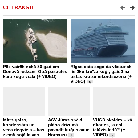
CITI RAKSTI
Pēc vairāk nekā 80 gadiem
Rīgas osta sagaida vēsturiski
P
Donavā redzami Otrā pasaules
lielāko kruīza kuģi; gaidāma
l
kara kuģu vraki (+ VIDEO)
ostas kruīzu rekordsezona (+
VIDEO)
5
Mitrs gaiss,
ASV Jūras spēki
VUGD skaidro – kā
P
kondensāts un
plāno drīzumā
rīkoties, ja esi
d
veca degviela – kas
pavadīt kuģus caur
ielūzis ledū? (+
k
ziemā bojā laivas
Hormuzu
VIDEO)
l
1
5