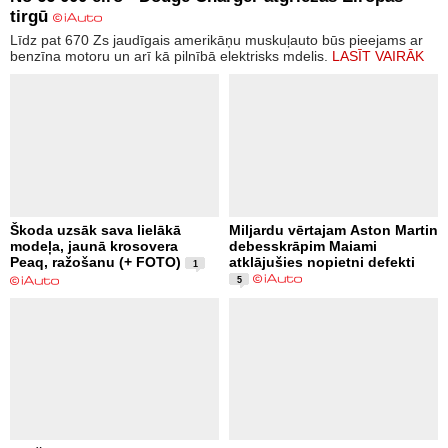
tirgū
Līdz pat 670 Zs jaudīgais amerikāņu muskuļauto būs pieejams ar
benzīna motoru un arī kā pilnībā elektrisks mdelis.
LASĪT VAIRĀK
Škoda uzsāk sava lielākā
Miljardu vērtajam Aston Martin
modeļa, jaunā krosovera
debesskrāpim Maiami
Peaq, ražošanu (+ FOTO)
atklājušies nopietni defekti
1
5