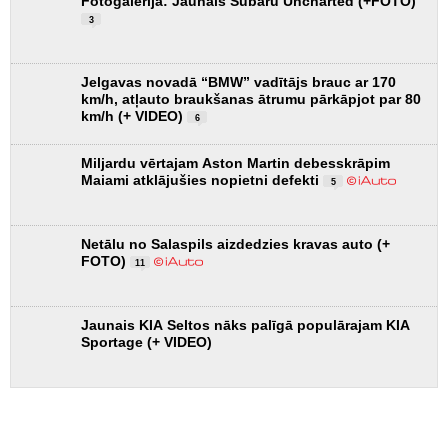
Fotogalerija: Jaunais Subaru Uncharted (+FOTO)
3
Jelgavas novadā “BMW” vadītājs brauc ar 170
km/h, atļauto braukšanas ātrumu pārkāpjot par 80
km/h (+ VIDEO)
6
Miljardu vērtajam Aston Martin debesskrāpim
Maiami atklājušies nopietni defekti
5
Netālu no Salaspils aizdedzies kravas auto (+
FOTO)
11
Jaunais KIA Seltos nāks palīgā populārajam KIA
Sportage (+ VIDEO)