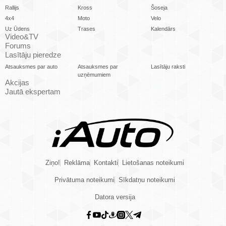
Rallijs
Kross
Šoseja
4x4
Moto
Velo
Uz Ūdens
Trases
Kalendārs
Video&TV
Forums
Lasītāju pieredze
Atsauksmes par auto
Atsauksmes par
Lasītāju raksti
uzņēmumiem
Akcijas
Jautā ekspertam
Ziņo!
Reklāma
Kontakti
Lietošanas noteikumi
Privātuma noteikumi
Sīkdatņu noteikumi
Datora versija