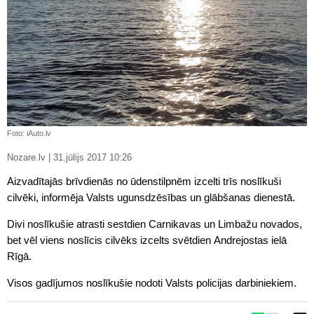
Foto: iAuto.lv
Nozare.lv | 31.jūlijs 2017 10:26
Aizvadītajās brīvdienās no ūdenstilpnēm izcelti trīs noslīkuši
cilvēki, informēja Valsts ugunsdzēsības un glābšanas dienestā.
Divi noslīkušie atrasti sestdien Carnikavas un Limbažu novados,
bet vēl viens noslīcis cilvēks izcelts svētdien Andrejostas ielā
Rīgā.
Visos gadījumos noslīkušie nodoti Valsts
policijas
darbiniekiem.