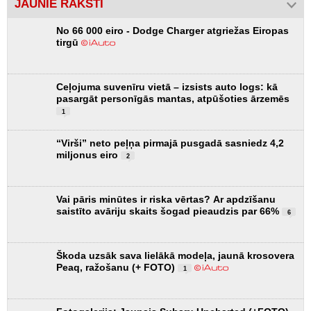
JAUNIE RAKSTI
No 66 000 eiro - Dodge Charger atgriežas Eiropas
tirgū
Ceļojuma suvenīru vietā – izsists auto logs: kā
pasargāt personīgās mantas, atpūšoties ārzemēs
1
“Virši” neto peļņa pirmajā pusgadā sasniedz 4,2
miljonus eiro
2
Vai pāris minūtes ir riska vērtas? Ar apdzīšanu
saistīto avāriju skaits šogad pieaudzis par 66%
6
Škoda uzsāk sava lielākā modeļa, jaunā krosovera
Peaq, ražošanu (+ FOTO)
1