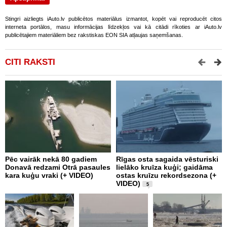
Stingri aizliegts iAuto.lv publicētos materiālus izmantot, kopēt vai reproducēt citos
interneta portālos, masu informācijas līdzekļos vai kā citādi rīkoties ar iAuto.lv
publicētajiem materiāliem bez rakstiskas EON SIA atļaujas saņemšanas.
CITI RAKSTI
Pēc vairāk nekā 80 gadiem
Rīgas osta sagaida vēsturiski
P
Donavā redzami Otrā pasaules
lielāko kruīza kuģi; gaidāma
l
kara kuģu vraki (+ VIDEO)
ostas kruīzu rekordsezona (+
VIDEO)
5