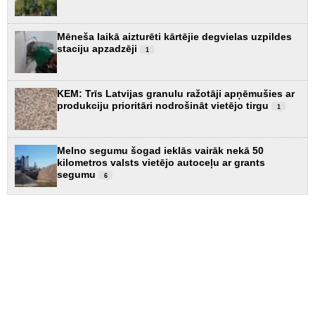
Mēneša laikā aizturēti kārtējie degvielas uzpildes
staciju apzadzēji
1
KEM: Trīs Latvijas granulu ražotāji apņēmušies ar
produkciju prioritāri nodrošināt vietējo tirgu
1
Melno segumu šogad ieklās vairāk nekā 50
kilometros valsts vietējo autoceļu ar grants
segumu
6