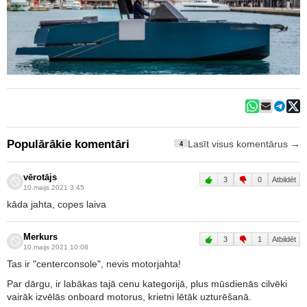
Populārākie komentāri
Lasīt visus komentārus →
4
vērotājs
3
0
Atbildēt
10.maijs 2021 3:45
kāda jahta, copes laiva
Merkurs
3
1
Atbildēt
10.maijs 2021 10:08
Tas ir "centerconsole", nevis motorjahta!
Par dārgu, ir labākas tajā cenu kategorijā, plus mūsdienās cilvēki
vairāk izvēlās onboard motorus, krietni lētāk uzturēšanā.