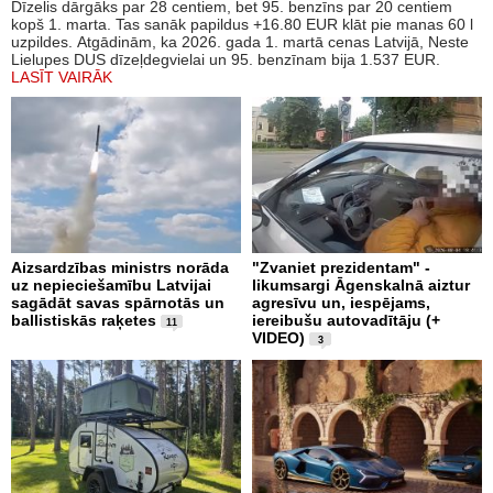
Dīzelis dārgāks par 28 centiem, bet 95. benzīns par 20 centiem
kopš 1. marta. Tas sanāk papildus +16.80 EUR klāt pie manas 60 l
uzpildes. Atgādinām, ka 2026. gada 1. martā cenas Latvijā, Neste
Lielupes DUS dīzeļdegvielai un 95. benzīnam bija 1.537 EUR.
LASĪT VAIRĀK
Aizsardzības ministrs norāda
"Zvaniet prezidentam" -
uz nepieciešamību Latvijai
likumsargi Āgenskalnā aiztur
sagādāt savas spārnotās un
agresīvu un, iespējams,
ballistiskās raķetes
iereibušu autovadītāju (+
11
VIDEO)
3