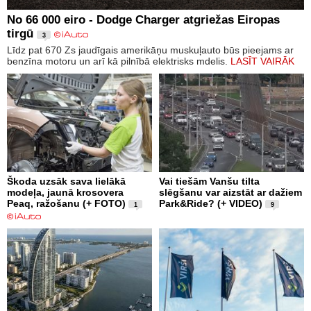
No 66 000 eiro - Dodge Charger atgriežas Eiropas
tirgū
3
Līdz pat 670 Zs jaudīgais amerikāņu muskuļauto būs pieejams ar
benzīna motoru un arī kā pilnībā elektrisks mdelis.
LASĪT VAIRĀK
Škoda uzsāk sava lielākā
Vai tiešām Vanšu tilta
modeļa, jaunā krosovera
slēgšanu var aizstāt ar dažiem
Peaq, ražošanu (+ FOTO)
Park&Ride? (+ VIDEO)
1
9