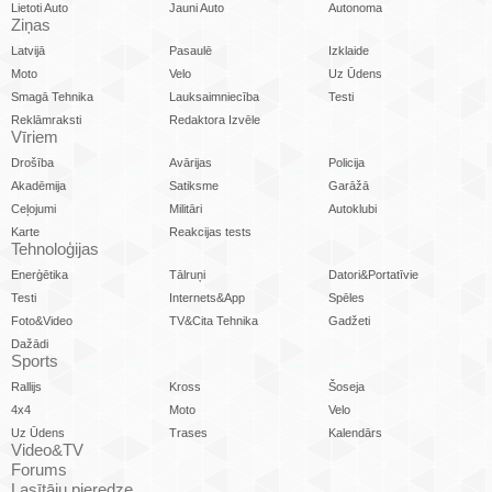
Lietoti Auto
Jauni Auto
Autonoma
Ziņas
Latvijā
Pasaulē
Izklaide
Moto
Velo
Uz Ūdens
Smagā Tehnika
Lauksaimniecība
Testi
Reklāmraksti
Redaktora Izvēle
Vīriem
Drošība
Avārijas
Policija
Akadēmija
Satiksme
Garāžā
Ceļojumi
Militāri
Autoklubi
Karte
Reakcijas tests
Tehnoloģijas
Enerģētika
Tālruņi
Datori&Portatīvie
Testi
Internets&App
Spēles
Foto&Video
TV&Cita Tehnika
Gadžeti
Dažādi
Sports
Rallijs
Kross
Šoseja
4x4
Moto
Velo
Uz Ūdens
Trases
Kalendārs
Video&TV
Forums
Lasītāju pieredze