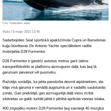
Foto: Publicitātes attēls
iAuto | 9.maijs 2021 13:45
Sadarbojoties Seat sportiskā apakšzīmola Cupra un Barselonas
kuģu būvētavas De Antonio Yachts speciālistiem radīta
motorjahta D28 Formentor.
D28 Formentor ir gandrīz astoņus metrus garš ūdens
transportlīdzeklis ar platformu aizmugures daļā, kas ļauj tā
garumam pievienot vēl pusmetru.
Ražotājs norādījis, ka jahta paredzēta desmit atpūtniekiem, tās
klājs visā garumā ir vienādā augstumā un ir sadalīts sauļošanās
zonās. Gan priekšējā, gan aizmugurējā daļā viesu rīcībā
sēdvietas un galdi, turklāt jahtā ir pilnībā aprīkota vannas istaba.
400 zirgspēku motors D28 Formentor ļauj sasniegt 40 mezglus