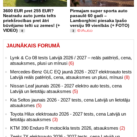
3600 EUR pret 255 EUR?
Pirmajam super sporta auto
Neatradu auto jumta telts
pasaulē 60 gadi –
priekšrocības pret ātri
Lamborghini piesaka īpašo
būvējamo telti uz zemes! (+
versiju 99 vienībās (+ FOTO)
VIDEO)
8
3
JAUNĀKAIS FORUMĀ
Lynk & Co 08 tests Latvijā 2026 / 2027 – reāls patēriņš, cena,
atsauksmes, plusi un mīnusi
(6)
Mercedes-Benz GLC EQ jaunā 2026 - 2027 elektroauto tests
Latvijā reāls patēriņš, cena, atsauksmes un plusi, mīnusi
(8)
Nissan Leaf jaunais 2026 - 2027 elektro auto tests, cena
Latvijā un lietotāju atsauksmes
(5)
Kia Seltos jaunais 2026 - 2027 tests, cena Latvijā un lietotāju
atsauksmes
(5)
Toyota Hilux elektroauto 2026 - 2027 tests, cena Latvijā un
lietotāju atsauksmes
(3)
KTM 390 Enduro R motocikla tests 2026, atsauksmes
(2)
Zeekr 7X elektroauto 2026 - 2027 tests, cena Latvijā un