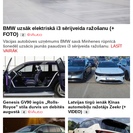
BMW uzsāk elektriskā i3 sērijveida ražošanu (+
FOTO)
2
Vācijas autobūves uzņēmums BMW savā Minhenes rūpnīcā
šonedēļ uzsācis jaunās paaudzes i3 sērijveida ražošanu.
LASĪT
VAIRĀK
Genesis GV90 iegūs „Rolls-
Latvijas tirgū ienāk Ķīnas
Royce” stila durvis un debitēs
automobiļu ražotājs Zeekr (+
augustā
VIDEO)
4
6