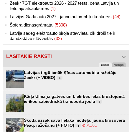
Zeekr 7GT elektroauto 2026 - 2027 tests, cena Latvijā un
lietotāju atsauksmes
(1)
Latvijas Gada auto 2027 - jaunu automobiļu konkurss
(44)
Šofera dienasgrāmata.
(5308)
Latvijā sadeg elektroauto biroja stāvvietā, cik droši tie ir
daudzstāvu stāvvietās
(32)
LASĪTĀKIE RAKSTI
Dienas
Nedēļas
Latvijas tirgū ienāk Ķīnas automobiļu ražotājs
Zeekr (+ VIDEO)
6
Kārļa Ulmaņa gatves un Lielirbes ielas krustojumā
ierīkos sabiedriskā transporta joslu
7
Škoda uzsāk sava lielākā modeļa, jaunā krosovera
Peaq, ražošanu (+ FOTO)
1