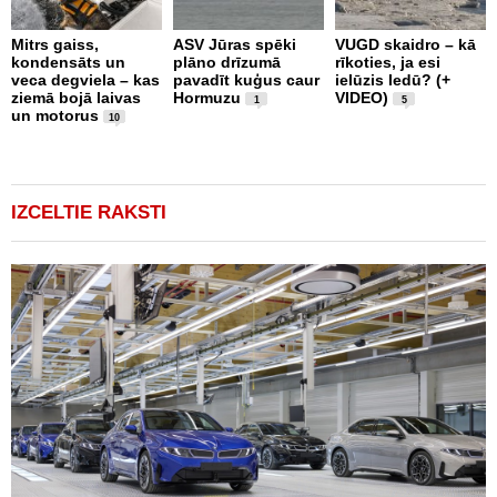
Mitrs gaiss,
ASV Jūras spēki
VUGD skaidro – kā
P
kondensāts un
plāno drīzumā
rīkoties, ja esi
d
veca degviela – kas
pavadīt kuģus caur
ielūzis ledū? (+
k
ziemā bojā laivas
Hormuzu
VIDEO)
l
1
5
un motorus
(
10
IZCELTIE RAKSTI