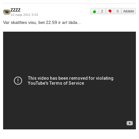
ZZZZ
2
0
Atbildēt
10.maijs 2021 5:03
Var skatīties visu, bet 22.59 ir arī tāda...