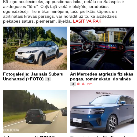
Kā ziņo aculiecinieks, ap pusdienas laiku, netālu no Salaspils ir
aizdegusies "fūre". Ceļš tajā vietā ir bloķēts, ieradušies
ugunsdzēsēji. Tie ir tikai minējumi, taču pieliktās kāpnes un
atritinātais kravas pārsegs, var norādīt uz to, ka aizdedzies
piekabes saturs, piemēram, šķelda.
LASĪT VAIRĀK
Fotogalerija: Jaunais Subaru
Arī Mercedes atgriezīs fiziskās
Uncharted (+FOTO)
pogas, tomēr ekrāni dominēs
3
6