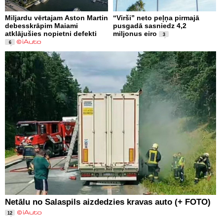
Miljardu vērtajam Aston Martin
“Virši” neto peļņa pirmajā
debesskrāpim Maiami
pusgadā sasniedz 4,2
atklājušies nopietni defekti
miljonus eiro
3
6
Netālu no Salaspils aizdedzies kravas auto (+ FOTO)
12