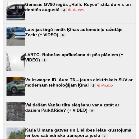
Genesis GV90 iegūs „Rolls-Royce” stila durvis un
debitēs augustā
4
Latvijas tirgū ienāk Ķīnas automobiļu ražotājs
Zeekr (+ VIDEO)
6
LVRTC: Robežas aprīkošana rit pēc plāniem (+
VIDEO)
1
Volkswagen ID. Aura T6 – jauns elektriskais SUV ar
modernām tehnoloģijām Ķīnai
2
Vai tiešām Vanšu tilta slēgšanu var aizstāt ar
dažiem Park&Ride? (+ VIDEO)
9
Kārļa Ulmaņa gatves un Lielirbes ielas krustojumā
ierīkos sabiedriskā transporta joslu
7