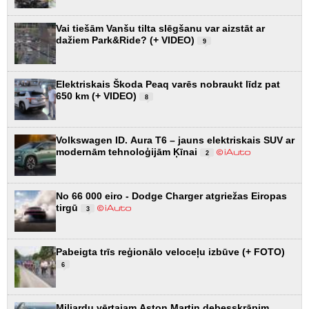
Vai tiešām Vanšu tilta slēgšanu var aizstāt ar
dažiem Park&Ride? (+ VIDEO)
9
Elektriskais Škoda Peaq varēs nobraukt līdz pat
650 km (+ VIDEO)
8
Volkswagen ID. Aura T6 – jauns elektriskais SUV ar
modernām tehnoloģijām Ķīnai
2
No 66 000 eiro - Dodge Charger atgriežas Eiropas
tirgū
3
Pabeigta trīs reģionālo veloceļu izbūve (+ FOTO)
6
Miljardu vērtajam Aston Martin debesskrāpim