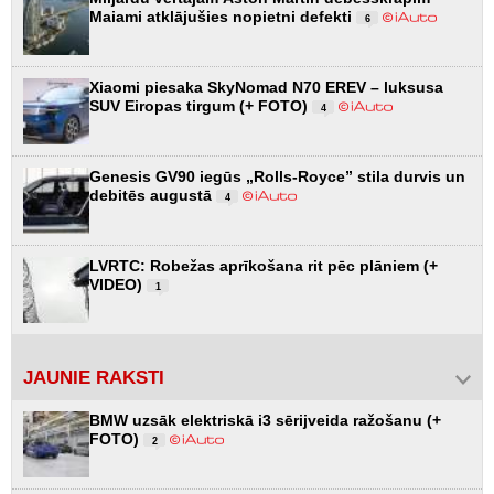
Maiami atklājušies nopietni defekti
6
Xiaomi piesaka SkyNomad N70 EREV – luksusa
SUV Eiropas tirgum (+ FOTO)
4
Genesis GV90 iegūs „Rolls-Royce” stila durvis un
debitēs augustā
4
LVRTC: Robežas aprīkošana rit pēc plāniem (+
VIDEO)
1
JAUNIE RAKSTI
BMW uzsāk elektriskā i3 sērijveida ražošanu (+
FOTO)
2