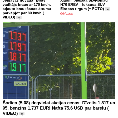
Jelgavas novadā “BMW”
Xiaomi piesaka SkyNomad
vadītājs brauc ar 170 km/h,
N70 EREV – luksusa SUV
atļauto braukšanas ātrumu
Eiropas tirgum (+ FOTO)
4
pārkāpjot par 80 km/h (+
VIDEO)
6
Šodien (5.08) degvielai akcijas cenas: Dīzelis 1.817 un
95. benzīns 1.737 EUR! Nafta 75.6 USD par barelu (+
VIDEO)
9