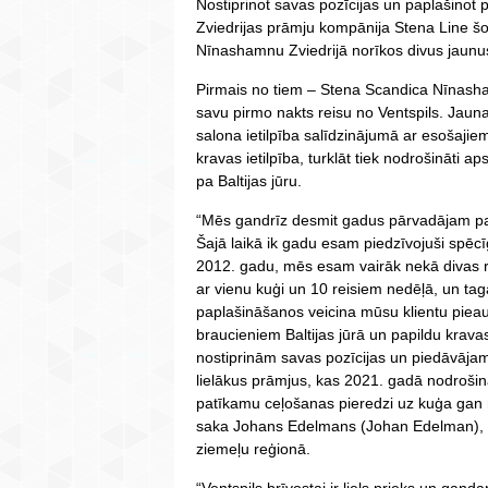
Nostiprinot savas pozīcijas un paplašinot 
Zviedrijas prāmju kompānija Stena Line šo
Nīnashamnu Zviedrijā norīkos divus jaunu
Pirmais no tiem – Stena Scandica Nīnashamn
savu pirmo nakts reisu no Ventspils. Jauna
salona ietilpība salīdzinājumā ar esošajie
kravas ietilpība, turklāt tiek nodrošināti ap
pa Baltijas jūru.
“Mēs gandrīz desmit gadus pārvadājam pas
Šajā laikā ik gadu esam piedzīvojuši spēcīg
2012. gadu, mēs esam vairāk nekā divas r
ar vienu kuģi un 10 reisiem nedēļā, un tag
paplašināšanos veicina mūsu klientu piea
braucieniem Baltijas jūrā un papildu kravas
nostiprinām savas pozīcijas un piedāvāja
lielākus prāmjus, kas 2021. gadā nodrošinā
patīkamu ceļošanas pieredzi uz kuģa gan 
saka Johans Edelmans (Johan Edelman), tir
ziemeļu reģionā.