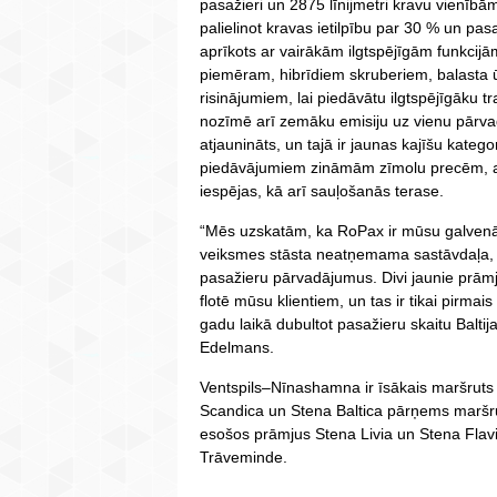
pasažieri un 2875 līnijmetri kravu vienībām
palielinot kravas ietilpību par 30 % un pas
aprīkots ar vairākām ilgtspējīgām funkcij
piemēram, hibrīdiem skruberiem, balasta 
risinājumiem, lai piedāvātu ilgtspējīgāku tra
nozīmē arī zemāku emisiju uz vienu pārvadā
atjaunināts, un tajā ir jaunas kajīšu kategori
piedāvājumiem zināmām zīmolu precēm, a
iespējas, kā arī sauļošanās terase.
“Mēs uzskatām, ka RoPax ir mūsu galven
veiksmes stāsta neatņemama sastāvdaļa, 
pasažieru pārvadājumus. Divi jaunie prāmji
flotē mūsu klientiem, un tas ir tikai pirmai
gadu laikā dubultot pasažieru skaitu Balti
Edelmans.
Ventspils‒Nīnashamna ir īsākais maršruts 
Scandica un Stena Baltica pārņems maršru
esošos prāmjus Stena Livia un Stena Flavi
Trāveminde.