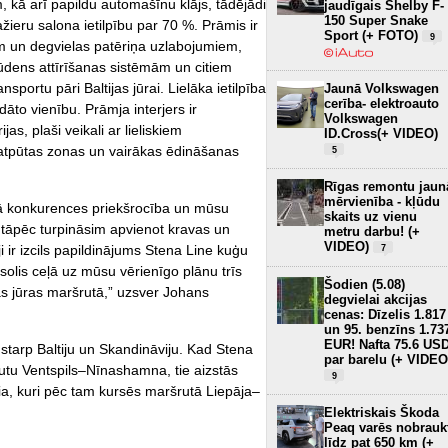
, kā arī papildu automašīnu klājs, tādējādi
jaudīgais Shelby F-
150 Super Snake
ažieru salona ietilpību par 70 %. Prāmis ir
Sport (+ FOTO)
9
ām un degvielas patēriņa uzlabojumiem,
ūdens attīrīšanas sistēmām un citiem
nsportu pāri Baltijas jūrai. Lielāka ietilpība
Jaunā Volkswagen
cerība- elektroauto
to vienību. Prāmja interjers ir
Volkswagen
jas, plaši veikali ar lieliskiem
ID.Cross(+ VIDEO)
tpūtas zonas un vairākas ēdināšanas
5
Rīgas remontu jaun
mērvienība - kļūdu
ā konkurences priekšrocība un mūsu
skaits uz vienu
tāpēc turpināsim apvienot kravas un
metru darbu! (+
VIDEO)
 ir izcils papildinājums Stena Line kuģu
7
s solis ceļā uz mūsu vērienīgo plānu trīs
Šodien (5.08)
jas jūras maršrutā,” uzsver Johans
degvielai akcijas
cenas: Dīzelis 1.817
un 95. benzīns 1.73
EUR! Nafta 75.6 US
starp Baltiju un Skandināviju. Kad Stena
par barelu (+ VIDEO
tu Ventspils‒Nīnashamna, tie aizstās
9
a, kuri pēc tam kursēs maršrutā Liepāja–
Elektriskais Škoda
Peaq varēs nobrauk
līdz pat 650 km (+