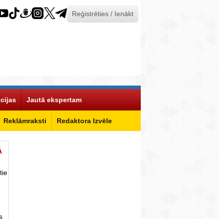
Reģistrēties / Ienākt
cijas
Jautā ekspertam
Reklāmraksti
Redaktora Izvēle
Ā
tie
s