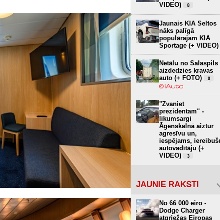
VIDEO)
8
Jaunais KIA Seltos
nāks palīgā
populārajam KIA
Sportage (+ VIDEO)
Netālu no Salaspils
aizdedzies kravas
auto (+ FOTO)
9
"Zvaniet
prezidentam" -
likumsargi
Āgenskalnā aiztur
agresīvu un,
iespējams, iereibuš
autovadītāju (+
VIDEO)
3
JAUNIE RAKSTI
No 66 000 eiro -
Dodge Charger
atgriežas Eiropas