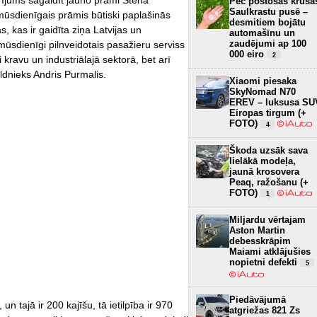
darījums sagaidīt jauno prāmi Stena
Pēc postošās krusa
Saulkrastu pusē –
mūsdienīgais prāmis būtiski paplašinās
desmitiem bojātu
s, kas ir gaidīta ziņa Latvijas un
automašīnu un
zaudējumi ap 100
 mūsdienīgi pilnveidotais pasažieru serviss
000 eiro
2
ai kravu un industriālajā sektorā, bet arī
ldnieks Andris Purmalis.
Xiaomi piesaka
SkyNomad N70
EREV – luksusa SU
Eiropas tirgum (+
FOTO)
4
Škoda uzsāk sava
lielākā modeļa,
jaunā krosovera
Peaq, ražošanu (+
FOTO)
1
Miljardu vērtajam
Aston Martin
debesskrāpim
Maiami atklājušies
nopietni defekti
5
Piedāvājumā
n tajā ir 200 kajīšu, tā ietilpība ir 970
atgriežas 821 Zs