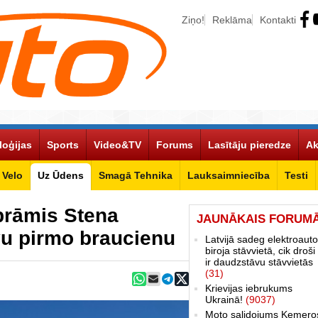
Ziņo!
Reklāma
Kontakti
loģijas
Sports
Video&TV
Forums
Lasītāju pieredze
Ak
Velo
Uz Ūdens
Smagā Tehnika
Lauksaimniecība
Testi
prāmis Stena
JAUNĀKAIS FORUM
vu pirmo braucienu
Latvijā sadeg elektroauto
biroja stāvvietā, cik droši 
ir daudzstāvu stāvvietās
(31)
Krievijas iebrukums
Ukrainā!
(9037)
Moto salidojums Ķemero