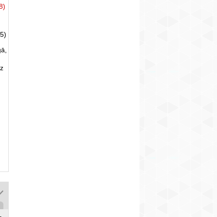
8)
5)
gā,
uz