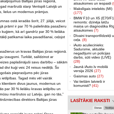
pakalpojumus Baltijas jūras reģionā,
atsauksmes un iespaidi
(
gad maršrutā starp Ventspili Latvijā un
Makslīgais intelekts (MI)
s, lielus un modernus prāmjus.
(177)
BMW F10 un X5 (E70/F1
as ostā ieradās šorīt, 27. jūlijā, veicot
remonts: dzinēja ķēžu
maiņa un diagnostika Rī
jā prāmī ir par 70 % palielināta pasažieru
atsauksmes
(7)
m kuģiem, kā arī gandrīz par 30 % lielāka
Dīvaini transportlīdzekļi 
stākļi patīkamai laika pavadīšanai, ceļojot
ceļa.
(8)
iAuto aculiecinieks:
Sadursme, aktuālie
ažierus un kravas Baltijas jūras reģionā.
negadījumi un policijas
u izaugsmi. Turklāt, salīdzinot ar
darbs, sūti video (LIVE)
(28)
eizes paplašinājuši savu darbību – sākām
Jaunā iAuto.lv mobilā
ad divi kuģi veic 24 reisus nedēļā. Šo
versija 2026
(27)
ugošais pieprasījums pēc jūras
Gaismas auto
(27)
 ietilpības. Tagad mēs vēl vairāk
Vai tiešām latvieši ir
m klientiem divus jaunus, modernus un
komunisti?
(41)
s par 30 % lielāku kravas ietilpību un
mūsu maršrutos uz Latviju, gan no tās,”
dzniecības direktors Baltijas jūras
LASĪTĀKIE RAKSTI
Dienas
Nedēļas