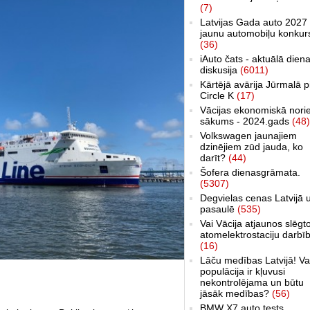
(7)
Latvijas Gada auto 2027 
jaunu automobiļu konkur
(36)
iAuto čats - aktuālā dien
diskusija
(6011)
Kārtējā avārija Jūrmalā p
Circle K
(17)
Vācijas ekonomiskā nori
sākums - 2024.gads
(48)
Volkswagen jaunajiem
dzinējiem zūd jauda, ko
darīt?
(44)
Šofera dienasgrāmata.
(5307)
Degvielas cenas Latvijā 
pasaulē
(535)
Vai Vācija atjaunos slēgt
atomelektrostaciju darbī
(16)
Lāču medības Latvijā! Va
populācija ir kļuvusi
nekontrolējama un būtu
jāsāk medības?
(56)
BMW X7 auto tests,