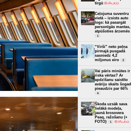
tirgū
Ceļojuma suvenīru
vietā – izsists auto
logs: kā pasargāt
personīgās mantas,
atpūšoties ārzemēs
1
“Virši” neto peļņa
pirmajā pusgadā
sasniedz 4,2
miljonus eiro
2
Vai pāris minūtes ir
riska vērtas? Ar
apdzīšanu saistīto
avāriju skaits šogad
pieaudzis par 66%
4
Škoda uzsāk sava
lielākā modeļa,
jaunā krosovera
Peaq, ražošanu (+
FOTO)
1