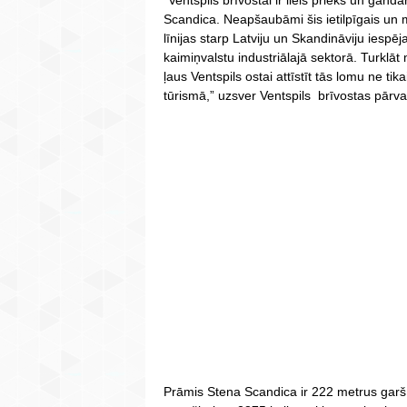
“Ventspils brīvostai ir liels prieks un gan
Scandica. Neapšaubāmi šis ietilpīgais un 
līnijas starp Latviju un Skandināviju iespēja
kaimiņvalstu industriālajā sektorā. Turklāt
ļaus Ventspils ostai attīstīt tās lomu ne tik
tūrismā,” uzsver Ventspils brīvostas pārva
Prāmis Stena Scandica ir 222 metrus garš, u