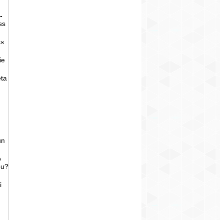
-
ss
as
ie
eta
un
o
bu?
i