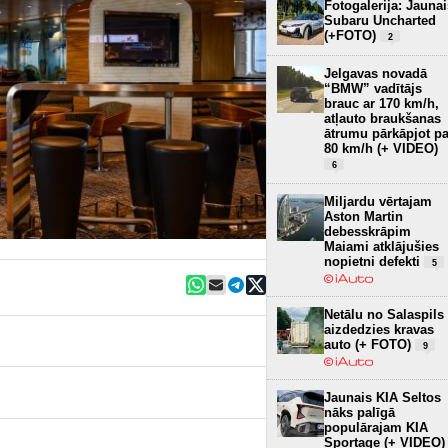
Fotogalerija: Jaunai
Subaru Uncharted
(+FOTO)
2
Jelgavas novadā
“BMW” vadītājs
brauc ar 170 km/h,
atļauto braukšanas
ātrumu pārkāpjot pa
80 km/h (+ VIDEO)
6
Miljardu vērtajam
Aston Martin
debesskrāpim
Maiami atklājušies
nopietni defekti
5
Netālu no Salaspils
aizdedzies kravas
auto (+ FOTO)
9
Jaunais KIA Seltos
nāks palīgā
populārajam KIA
Sportage (+ VIDEO)