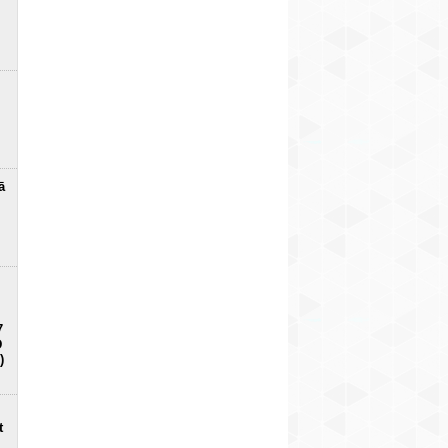
ā
7
D
)
t