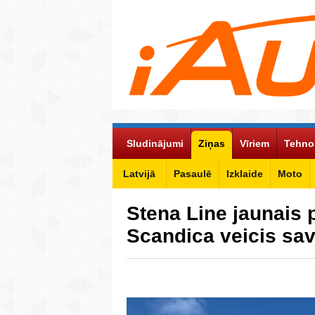
Sludinājumi
Ziņas
Vīriem
Tehno
Latvijā
Pasaulē
Izklaide
Moto
Stena Line jaunais 
Scandica veicis sa