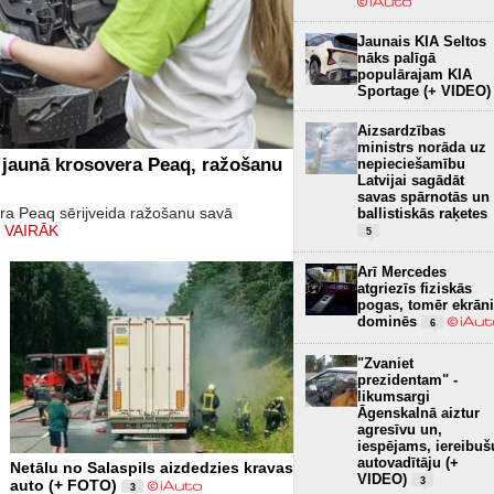
Jaunais KIA Seltos
nāks palīgā
populārajam KIA
Sportage (+ VIDEO)
Aizsardzības
ministrs norāda uz
 jaunā krosovera Peaq, ražošanu
nepieciešamību
Latvijai sagādāt
savas spārnotās un
era Peaq sērijveida ražošanu savā
ballistiskās raķetes
 VAIRĀK
5
Arī Mercedes
atgriezīs fiziskās
pogas, tomēr ekrāni
dominēs
6
"Zvaniet
prezidentam" -
likumsargi
Āgenskalnā aiztur
agresīvu un,
iespējams, iereibuš
autovadītāju (+
Netālu no Salaspils aizdedzies kravas
VIDEO)
3
auto (+ FOTO)
3