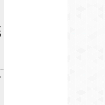
7
D
)
t