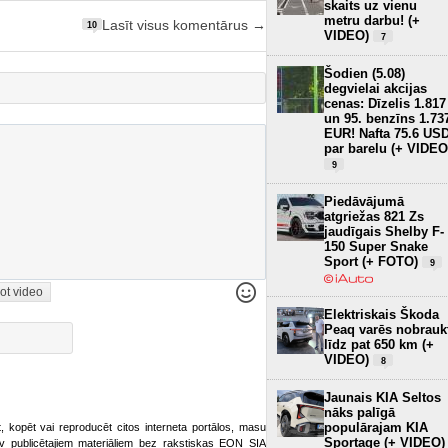
skaits uz vienu
metru darbu! (+
Lasīt visus komentārus →
10
VIDEO)
7
Šodien (5.08)
degvielai akcijas
cenas: Dīzelis 1.817
un 95. benzīns 1.73
EUR! Nafta 75.6 US
par barelu (+ VIDEO
9
Piedāvājumā
atgriežas 821 Zs
jaudīgais Shelby F-
150 Super Snake
Sport (+ FOTO)
9
ot video
Elektriskais Škoda
Peaq varēs nobrauk
līdz pat 650 km (+
VIDEO)
8
Jaunais KIA Seltos
nāks palīgā
populārajam KIA
ot, kopēt vai reproducēt citos interneta portālos, masu
Sportage (+ VIDEO)
o.lv publicētajiem materiāliem bez rakstiskas EON SIA