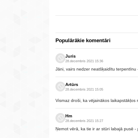
Populārākie komentāri
Juris
28.decembris 2021 15:36
Jāni, vairs nedzer neatšķaidītu terpentīnu - t
Artūrs
28.decembris 2021 15:05
Vismaz droši, ka vējainākos laikapstākļos
Hm
28.decembris 2021 15:27
Ņemot vērā, ka tie ir ar stūri labajā pusē - 