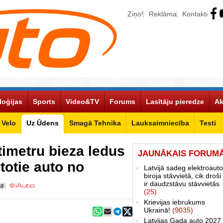
Ziņo!
Reklāma
Kontakti
loģijas
Sports
Video&TV
Forums
Lasītāju pieredze
Ak
Velo
Uz Ūdens
Smagā Tehnika
Lauksaimniecība
Testi
imetru bieza ledus
JAUNĀKAIS FORUM
etotie auto no
Latvijā sadeg elektroauto
biroja stāvvietā, cik droši 
ir daudzstāvu stāvvietās
10
(25)
Krievijas iebrukums
Ukrainā!
(9035)
Latvijas Gada auto 2027 