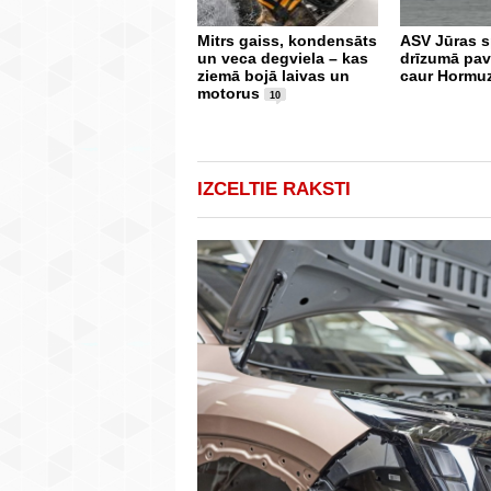
Mitrs gaiss, kondensāts
ASV Jūras s
un veca degviela – kas
drīzumā pav
ziemā bojā laivas un
caur Hormu
motorus
10
IZCELTIE RAKSTI