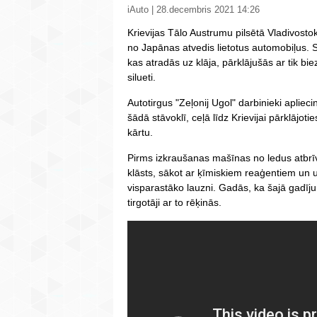
iAuto | 28.decembris 2021 14:26
Krievijas Tālo Austrumu pilsētā Vladivosto
no Japānas atvedis lietotus automobiļus. S
kas atradās uz klāja, pārklājušās ar tik bie
silueti.
Autotirgus "Zeļonij Ugol" darbinieki aplie
šādā stāvoklī, ceļā līdz Krievijai pārklājot
kārtu.
Pirms izkraušanas mašīnas no ledus atbrīvo
klāsts, sākot ar ķīmiskiem reaģentiem un 
visparastāko lauzni. Gadās, ka šajā gadīj
tirgotāji ar to rēķinās.