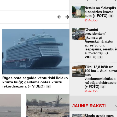
Netālu no Salaspils
aizdedzies kravas
auto (+ FOTO)
3
"Zvaniet
prezidentam" -
likumsargi
Āgenskalnā aiztur
agresīvu un,
iespējams, iereibuš
autovadītāju (+
VIDEO)
3
Tikai 12,8 kWh uz
100 km – Audi e-tro
būs
Rīgas osta sagaida vēsturiski lielāko
Plūdus Latvijā šogad saga
visekonomiskākais
kruīza kuģi; gaidāma ostas kruīzu
lielākus un ilgākus
ražotāja elektroauto
4
rekordsezona (+ VIDEO)
(+ FOTO)
5
3
JAUNIE RAKSTI
Škoda uzsāk sava