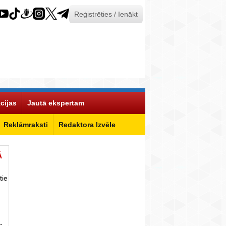
Reģistrēties / Ienākt
cijas
Jautā ekspertam
Reklāmraksti
Redaktora Izvēle
Ā
tie
-