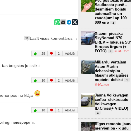
Pēc postošās krusa
Saulkrastu pusē –
desmitiem bojātu
automašīnu un
zaudējumi ap 100
000 eiro
2
Xiaomi piesaka
SkyNomad N70
Lasīt visus komentārus →
10
EREV – luksusa SU
Eiropas tirgum (+
FOTO)
4
28
2
Atbildēt
Miljardu vērtajam
as beigsies ļoti slikti.
Aston Martin
debesskrāpim
Maiami atklājušies
nopietni defekti
10
2
Atbildēt
1
 nenoripos no klāja
Jaunā Volkswagen
cerība- elektroauto
Volkswagen
ID.Cross(+ VIDEO)
10
1
Atbildēt
4
pilnīgi neiespējami.
Rīgas remontu jaun
mērvienība - kļūdu