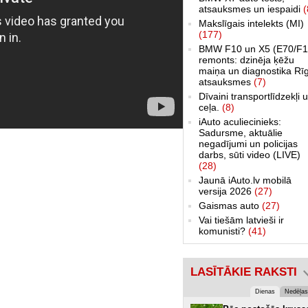
atsauksmes un iespaidi
(
Makslīgais intelekts (MI)
(177)
BMW F10 un X5 (E70/F1
remonts: dzinēja ķēžu
maiņa un diagnostika Rī
atsauksmes
(7)
Dīvaini transportlīdzekļi 
ceļa.
(8)
iAuto aculiecinieks:
Sadursme, aktuālie
negadījumi un policijas
darbs, sūti video (LIVE)
(28)
Jaunā iAuto.lv mobilā
versija 2026
(27)
Gaismas auto
(27)
Vai tiešām latvieši ir
komunisti?
(41)
LASĪTĀKIE RAKSTI
Dienas
Nedēļas