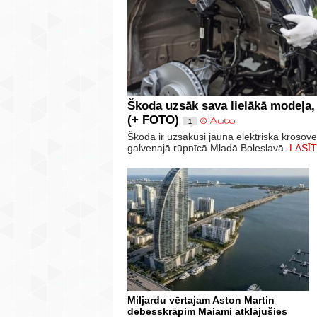
Škoda uzsāk sava lielākā modeļa,
(+ FOTO)
1
Škoda ir uzsākusi jaunā elektriskā krosov
galvenajā rūpnīcā Mladā Boleslavā.
LASĪT
Miljardu vērtajam Aston Martin
debesskrāpim Maiami atklājušies