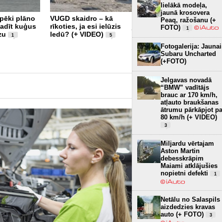
lielākā modeļa,
jaunā krosovera
pēki plāno
VUGD skaidro – kā
Pēc desmit dienu darba
Peaq, ražošanu (+
adīt kuģus
rīkoties, ja esi ielūzis
jūrā šodien krastā
FOTO)
1
zu
ledū? (+ VIDEO)
atgriezās ledlauzis
1
5
"Varma" (+ VIDEO)
6
Fotogalerija: Jaunai
Subaru Uncharted
(+FOTO)
Jelgavas novadā
“BMW” vadītājs
brauc ar 170 km/h,
atļauto braukšanas
ātrumu pārkāpjot pa
80 km/h (+ VIDEO)
3
Miljardu vērtajam
Aston Martin
debesskrāpim
Maiami atklājušies
nopietni defekti
1
Netālu no Salaspils
aizdedzies kravas
auto (+ FOTO)
3