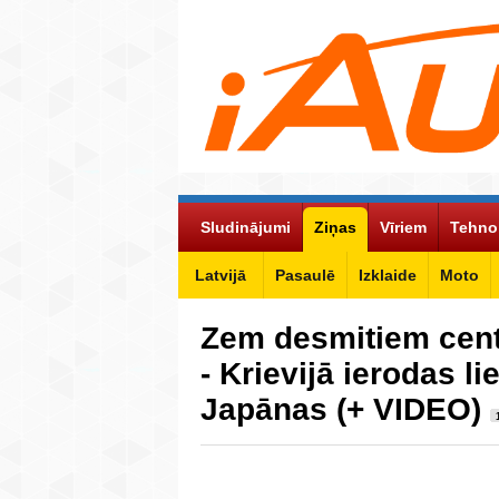
Sludinājumi
Ziņas
Vīriem
Tehno
Latvijā
Pasaulē
Izklaide
Moto
Zem desmitiem cent
- Krievijā ierodas li
Japānas (+ VIDEO)