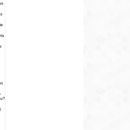
ss
as
ie
eta
s
un
o
bu?
i