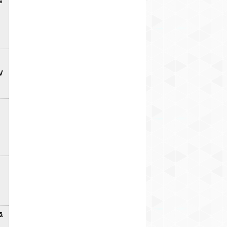
s
V
ā