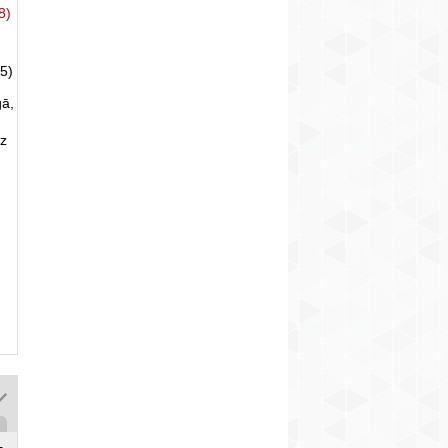
8)
5)
gā,
uz