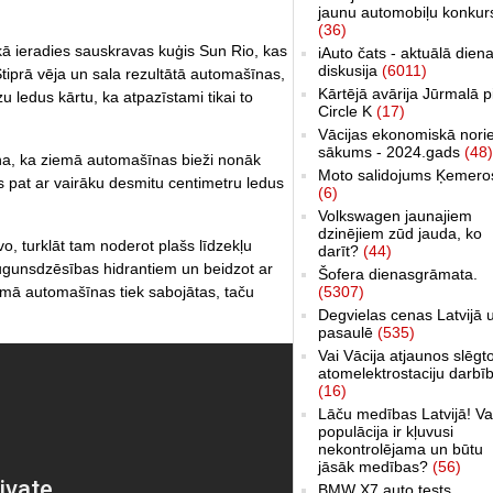
jaunu automobiļu konkur
(36)
kā ieradies sauskravas kuģis Sun Rio, kas
iAuto čats - aktuālā dien
diskusija
(6011)
tiprā vēja un sala rezultātā automašīnas,
Kārtējā avārija Jūrmalā p
zu ledus kārtu, ka atpazīstami tikai to
Circle K
(17)
Vācijas ekonomiskā nori
sākums - 2024.gads
(48)
cina, ka ziemā automašīnas bieži nonāk
Moto salidojums Ķemero
ies pat ar vairāku desmitu centimetru ledus
(6)
Volkswagen jaunajiem
dzinējiem zūd jauda, ko
, turklāt tam noderot plašs līdzekļu
darīt?
(44)
ugunsdzēsības hidrantiem un beidzot ar
Šofera dienasgrāmata.
umā automašīnas tiek sabojātas, taču
(5307)
Degvielas cenas Latvijā 
pasaulē
(535)
Vai Vācija atjaunos slēgt
atomelektrostaciju darbī
(16)
Lāču medības Latvijā! Va
populācija ir kļuvusi
nekontrolējama un būtu
jāsāk medības?
(56)
BMW X7 auto tests,