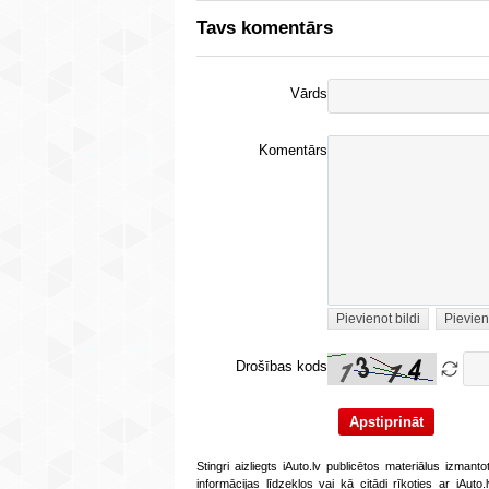
Tavs komentārs
Vārds
Komentārs
Pievienot bildi
Pievien
Drošības kods
Stingri aizliegts iAuto.lv publicētos materiālus izmant
informācijas līdzekļos vai kā citādi rīkoties ar iAut