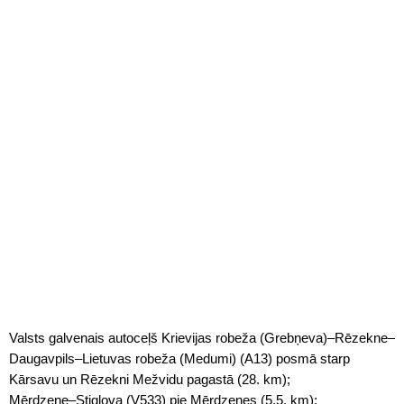
Valsts galvenais autoceļš Krievijas robeža (Grebņeva)–Rēzekne–
Daugavpils–Lietuvas robeža (Medumi) (A13) posmā starp
Kārsavu un Rēzekni Mežvidu pagastā (28. km);
Mērdzene–Stiglova (V533) pie Mērdzenes (5,5. km);