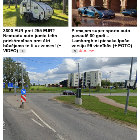
3600 EUR pret 255 EUR?
Pirmajam super sporta auto
Neatradu auto jumta telts
pasaulē 60 gadi –
priekšrocības pret ātri
Lamborghini piesaka īpašo
būvējamo telti uz zemes! (+
versiju 99 vienībās (+ FOTO)
VIDEO)
4
3