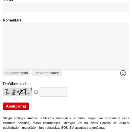
Komentārs
Pievienot bildi
Pievienot video
Drošības kods
Stingri aizliegts iAuto.lv publicētos materiālus izmantot, kopēt vai reproducēt citos
interneta portālos, masu informācijas līdzekļos vai kā citādi rīkoties ar iAuto.lv
publicētajiem materiāliem bez rakstiskas EON SIA atļaujas saņemšanas.