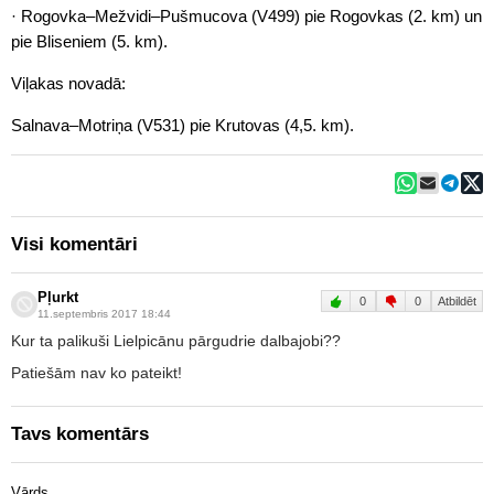
· Rogovka–Mežvidi–Pušmucova (V499) pie Rogovkas (2. km) un
pie Bliseniem (5. km).
Viļakas novadā:
Salnava–Motriņa (V531) pie Krutovas (4,5. km).
Visi komentāri
Pļurkt
0
0
Atbildēt
11.septembris 2017 18:44
Kur ta palikuši Lielpicānu pārgudrie dalbajobi??
Patiešām nav ko pateikt!
Tavs komentārs
Vārds