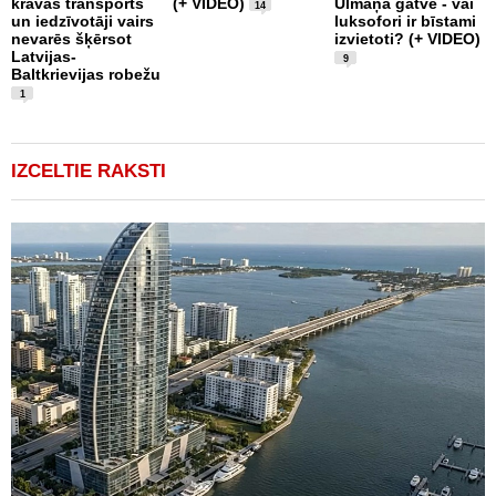
kravas transports
(+ VIDEO)
Ulmaņa gatvē - vai
k
14
un iedzīvotāji vairs
luksofori ir bīstami
U
nevarēs šķērsot
izvietoti? (+ VIDEO)
i
Latvijas-
R
9
Baltkrievijas robežu
a
1
IZCELTIE RAKSTI