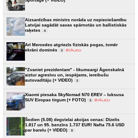
Sportage (+ VIDEO)
Aizsardzības ministrs norāda uz nepieciešamību
Latvijai sagādāt savas spārnotās un ballistiskās
raķetes
4
Arī Mercedes atgriezīs fiziskās pogas, tomēr
ekrāni dominēs
3
"Zvaniet prezidentam" - likumsargi Āgenskalnā
aiztur agresīvu un, iespējams, iereibušu
autovadītāju (+ VIDEO)
3
Xiaomi piesaka SkyNomad N70 EREV – luksusa
SUV Eiropas tirgum (+ FOTO)
3
Šodien (5.08) degvielai akcijas cenas: Dīzelis
1.817 un 95. benzīns 1.737 EUR! Nafta 75.6 USD
par barelu (+ VIDEO)
9