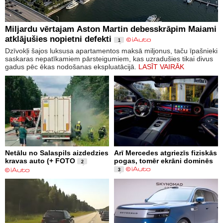
Miljardu vērtajam Aston Martin debesskrāpim Maiami
atklājušies nopietni defekti
1
Dzīvokļi šajos luksusa apartamentos maksā miljonus, taču īpašnieki
saskaras nepatīkamiem pārsteigumiem, kas uzradušies tikai divus
gadus pēc ēkas nodošanas ekspluatācijā.
LASĪT VAIRĀK
Netālu no Salaspils aizdedzies
Arī Mercedes atgriezīs fiziskās
kravas auto (+ FOTO
pogas, tomēr ekrāni dominēs
2
3