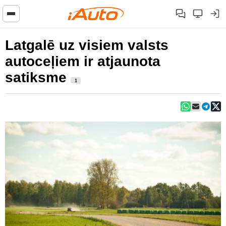
Latgalē uz visiem valsts
autoceļiem ir atjaunota
satiksme
1