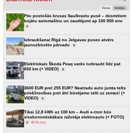
Dienas
Nedēļas
Pēc postošās krusas Saulkrastu pusē – desmitiem
bojātu automašīnu un zaudējumi ap 100 000 eiro
2
Iebraukšanai Rīgā no Jelgavas puses atvērs
jaunuzbūvēto pārvadu
6
Elektriskais Škoda Peaq varēs nobraukt līdz pat
650 km (+ VIDEO)
8
3600 EUR pret 255 EUR? Neatradu auto jumta telts
priekšrocības pret ātri būvējamo telti uz zemes! (+
VIDEO)
4
Tikai 12,8 kWh uz 100 km – Audi e-tron būs
visekonomiskākais ražotāja elektroauto (+ FOTO)
3