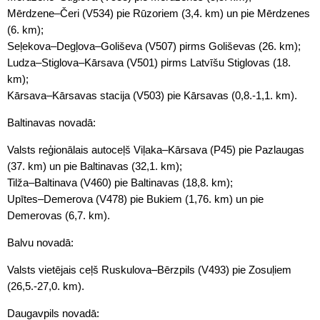
Mērdzene–Čeri (V534) pie Rūzoriem (3,4. km) un pie Mērdzenes
(6. km);
Seļekova–Degļova–Goliševa (V507) pirms Goliševas (26. km);
Ludza–Stiglova–Kārsava (V501) pirms Latvīšu Stiglovas (18.
km);
Kārsava–Kārsavas stacija (V503) pie Kārsavas (0,8.-1,1. km).
Baltinavas novadā:
Valsts reģionālais autoceļš Viļaka–Kārsava (P45) pie Pazlaugas
(37. km) un pie Baltinavas (32,1. km);
Tilža–Baltinava (V460) pie Baltinavas (18,8. km);
Upītes–Demerova (V478) pie Bukiem (1,76. km) un pie
Demerovas (6,7. km).
Balvu novadā:
Valsts vietējais ceļš Ruskulova–Bērzpils (V493) pie Zosuļiem
(26,5.-27,0. km).
Daugavpils novadā: