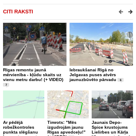
CITI RAKSTI
Rīgas remontu jaunā
Iebraukšanai Rīgā no
T
mērvienība - kļūdu skaits uz
Jelgavas puses atvērs
m
vienu metru darbu! (+ VIDEO)
jaunuzbūvēto pārvadu
a
6
V
7
Ar pēdējā
Timrots: "Mēs
Jaunais Depo-
robežkontroles
izgudrojām jaunu
Spice krustojums
punkta slēgšanu
Rīgas apvedceļu!"
Lielirbes un Kārļa
B