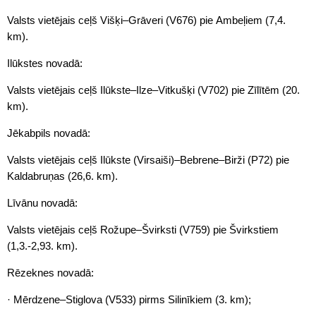
Valsts vietējais ceļš Višķi–Grāveri (V676) pie Ambeļiem (7,4.
km).
Ilūkstes novadā:
Valsts vietējais ceļš Ilūkste–Ilze–Vitkušķi (V702) pie Zīlītēm (20.
km).
Jēkabpils novadā:
Valsts vietējais ceļš Ilūkste (Virsaiši)–Bebrene–Birži (P72) pie
Kaldabruņas (26,6. km).
Līvānu novadā:
Valsts vietējais ceļš Rožupe–Švirksti (V759) pie Švirkstiem
(1,3.-2,93. km).
Rēzeknes novadā:
· Mērdzene–Stiglova (V533) pirms Silinīkiem (3. km);