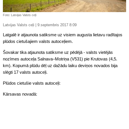
Foto: Latvijas Valsts ceļi
Latvijas Valsts ceļi | 9.septembris 2017 8:09
Latgalē ir atjaunota satiksme uz visiem augusta lietavu radītajos
plūdos cietušajiem valsts autoceļiem.
Šovakar tika atjaunota satiksme uz pēdējā - valsts vietējās
nozīmes autoceļa Salnava–Motriņa (V531) pie Krutovas (4,5.
km). Kopumā plūdu dēļ uz dažādu laiku deviņos novados bija
slēgti 17 valsts autoceļi.
Plūdos cietušie valsts autoceļi:
Kārsavas novadā: