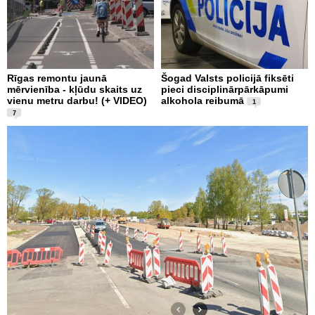
Rīgas remontu jaunā
Šogad Valsts policijā fiksēti
mērvienība - kļūdu skaits uz
pieci disciplinārpārkāpumi
vienu metru darbu! (+ VIDEO)
alkohola reibumā
1
7