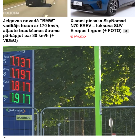
Jelgavas novadā “BMW”
Xiaomi piesaka SkyNomad
vadītājs brauc ar 170 km/h,
N70 EREV – luksusa SUV
atļauto braukšanas ātrumu
Eiropas tirgum (+ FOTO)
3
pārkāpjot par 80 km/h (+
VIDEO)