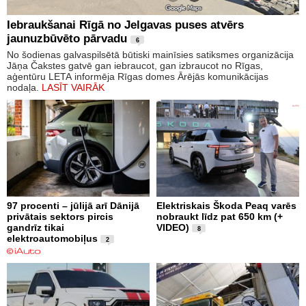
Iebraukšanai Rīgā no Jelgavas puses atvērs
jaunuzbūvēto pārvadu
6
No šodienas galvaspilsētā būtiski mainīsies satiksmes organizācija
Jāņa Čakstes gatvē gan iebraucot, gan izbraucot no Rīgas,
aģentūru LETA informēja Rīgas domes Ārējās komunikācijas
nodaļa.
LASĪT VAIRĀK
97 procenti – jūlijā arī Dānijā
Elektriskais Škoda Peaq varēs
privātais sektors pircis
nobraukt līdz pat 650 km (+
gandrīz tikai
VIDEO)
8
elektroautomobiļus
2