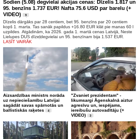
Šodien (5.08) degvielai akcijas cenas: Dīzelis 1.817 un
95. benzīns 1.737 EUR! Nafta 75.6 USD par barelu (+
VIDEO)
9
Dīzelis dārgāks par 28 centiem, bet 95. benzīns par 20 centiem
kopš 1. marta. Tas sanāk papildus +16.80 EUR klāt pie manas 60 l
uzpildes. Atgādinām, ka 2026. gada 1. martā cenas Latvijā, Neste
Lielupes DUS dīzeļdegvielai un 95. benzīnam bija 1.537 EUR.
LASĪT VAIRĀK
Aizsardzības ministrs norāda
"Zvaniet prezidentam" -
uz nepieciešamību Latvijai
likumsargi Āgenskalnā aiztur
sagādāt savas spārnotās un
agresīvu un, iespējams,
ballistiskās raķetes
iereibušu autovadītāju (+
4
VIDEO)
3