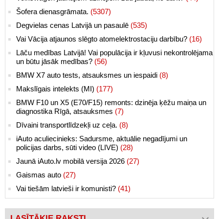
Šofera dienasgrāmata.
(5307)
Degvielas cenas Latvijā un pasaulē
(535)
Vai Vācija atjaunos slēgto atomelektrostaciju darbību?
(16)
Lāču medības Latvijā! Vai populācija ir kļuvusi nekontrolējama
un būtu jāsāk medības?
(56)
BMW X7 auto tests, atsauksmes un iespaidi
(8)
Makslīgais intelekts (MI)
(177)
BMW F10 un X5 (E70/F15) remonts: dzinēja ķēžu maiņa un
diagnostika Rīgā, atsauksmes
(7)
Dīvaini transportlīdzekļi uz ceļa.
(8)
iAuto aculiecinieks: Sadursme, aktuālie negadījumi un
policijas darbs, sūti video (LIVE)
(28)
Jaunā iAuto.lv mobilā versija 2026
(27)
Gaismas auto
(27)
Vai tiešām latvieši ir komunisti?
(41)
LASĪTĀKIE RAKSTI