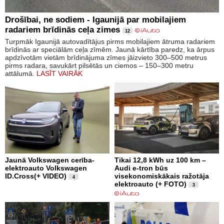
Drošībai, ne sodiem - Igaunijā par mobilajiem
radariem brīdinās ceļa zimes
12
Turpmāk Igaunijā autovadītājus pirms mobilajiem ātruma radariem
brīdinās ar speciālām ceļa zīmēm. Jaunā kārtība paredz, ka ārpus
apdzīvotām vietām brīdinājuma zīmes jāizvieto 300–500 metrus
pirms radara, savukārt pilsētās un ciemos – 150–300 metru
attālumā.
LASĪT VAIRĀK
Jaunā Volkswagen cerība-
Tikai 12,8 kWh uz 100 km –
elektroauto Volkswagen
Audi e-tron būs
ID.Cross(+ VIDEO)
visekonomiskākais ražotāja
4
elektroauto (+ FOTO)
3