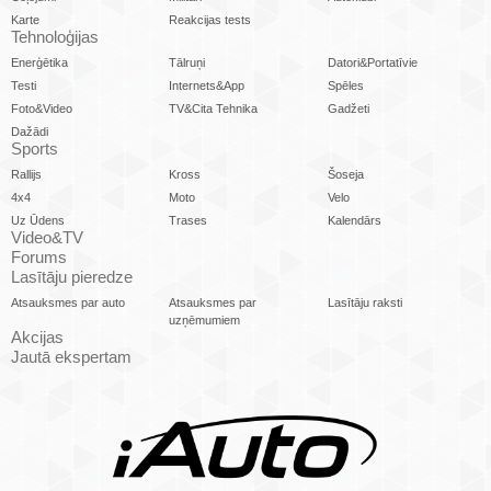
Karte
Reakcijas tests
Tehnoloģijas
Enerģētika
Tālruņi
Datori&Portatīvie
Testi
Internets&App
Spēles
Foto&Video
TV&Cita Tehnika
Gadžeti
Dažādi
Sports
Rallijs
Kross
Šoseja
4x4
Moto
Velo
Uz Ūdens
Trases
Kalendārs
Video&TV
Forums
Lasītāju pieredze
Atsauksmes par auto
Atsauksmes par
Lasītāju raksti
uzņēmumiem
Akcijas
Jautā ekspertam