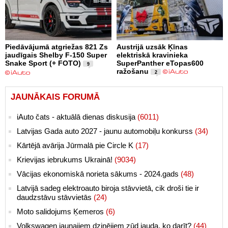
Piedāvājumā atgriežas 821 Zs
Austrijā uzsāk Ķīnas
jaudīgais Shelby F-150 Super
elektriskā kravinieka
Snake Sport (+ FOTO)
SuperPanther eTopas600
9
ražošanu
2
JAUNĀKAIS FORUMĀ
iAuto čats - aktuālā dienas diskusija
(6011)
Latvijas Gada auto 2027 - jaunu automobiļu konkurss
(34)
Kārtējā avārija Jūrmalā pie Circle K
(17)
Krievijas iebrukums Ukrainā!
(9034)
Vācijas ekonomiskā norieta sākums - 2024.gads
(48)
Latvijā sadeg elektroauto biroja stāvvietā, cik droši tie ir
daudzstāvu stāvvietās
(24)
Moto salidojums Ķemeros
(6)
Volkswagen jaunajiem dzinējiem zūd jauda, ko darīt?
(44)