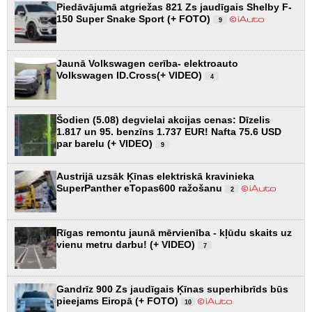
Piedāvājumā atgriežas 821 Zs jaudīgais Shelby F-
150 Super Snake Sport (+ FOTO)
9
Jaunā Volkswagen cerība- elektroauto
Volkswagen ID.Cross(+ VIDEO)
4
Šodien (5.08) degvielai akcijas cenas: Dīzelis
1.817 un 95. benzīns 1.737 EUR! Nafta 75.6 USD
par barelu (+ VIDEO)
9
Austrijā uzsāk Ķīnas elektriskā kravinieka
SuperPanther eTopas600 ražošanu
2
Rīgas remontu jaunā mērvienība - kļūdu skaits uz
vienu metru darbu! (+ VIDEO)
7
Gandrīz 900 Zs jaudīgais Ķīnas superhibrīds būs
pieejams Eiropā (+ FOTO)
10