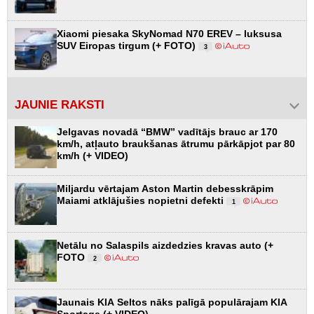
Xiaomi piesaka SkyNomad N70 EREV – luksusa
SUV Eiropas tirgum (+ FOTO)
3
JAUNIE RAKSTI
Jelgavas novadā “BMW” vadītājs brauc ar 170
km/h, atļauto braukšanas ātrumu pārkāpjot par 80
km/h (+ VIDEO)
Miljardu vērtajam Aston Martin debesskrāpim
Maiami atklājušies nopietni defekti
1
Netālu no Salaspils aizdedzies kravas auto (+
FOTO
2
Jaunais KIA Seltos nāks palīgā populārajam KIA