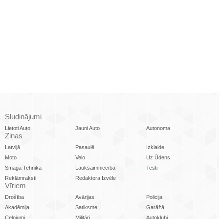
Sludinājumi
Lietoti Auto
Jauni Auto
Autonoma
Ziņas
Latvijā
Pasaulē
Izklaide
Moto
Velo
Uz Ūdens
Smagā Tehnika
Lauksaimniecība
Testi
Reklāmraksti
Redaktora Izvēle
Vīriem
Drošība
Avārijas
Policija
Akadēmija
Satiksme
Garāžā
Ceļojumi
Militāri
Autoklubi