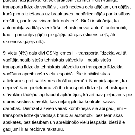
transporta līdzekļa vadītājs , kurš nedeva ceļu gājējam, un gājējs,
kurš pirms iziešanas uz brauktuves, nepārliecinājās par kustības
drošību, par to vai viņam tiek dots ceļš. Bieži ir situācija, ka
automobiļa vadītājs vienkārši tehniski nevar apturēt automobili,
kad ir pamanījis gājēju pie gājēju pārejas (slidens ceļš, ātri
skrienošs gājējs utt.).
9. vietu (4%) dala divi CSNg iemesli - transporta līdzekļa vai tā
vadītāja neatbilstošs tehniskais stāvoklis – neatbilstošs
transporta līdzekļa tehniskais stāvoklis un transporta līdzekļa
vadīšana apreibinošo vielu iespaidā. Šie ir nihilistiskas
attieksmes pret satiksmes drošību piemēri. Nav pieļaujams, ka
nepievēršam pietiekamu vērību transporta līdzekļa tehniskajam
stāvoklim tādējādi apdraudot apkārtējos, kā arī nav pieļaujams pie
stūres sēsties stāvoklī, kas neļauj pilnībā kontrolēt savas
darbības. Diemžēl aizvien vairāk kombinējas šie abi gadījumi –
transporta līdzekļa vadītājs brauc ar automobili bez tehniskās
apskates, bez tiesībām un apreibinošo vielu iespaidā, biezi šie
gadījumi ir ar recidīva raksturu.