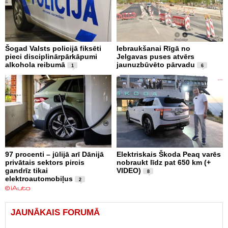
Šogad Valsts policijā fiksēti
Iebraukšanai Rīgā no
pieci disciplinārpārkāpumi
Jelgavas puses atvērs
alkohola reibumā
jaunuzbūvēto pārvadu
1
6
97 procenti – jūlijā arī Dānijā
Elektriskais Škoda Peaq varēs
privātais sektors pircis
nobraukt līdz pat 650 km (+
gandrīz tikai
VIDEO)
8
elektroautomobiļus
2
JAUNĀKAIS FORUMĀ