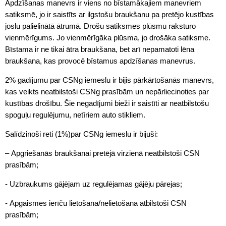
Apdzīšanas manevrs ir viens no bīstamākajiem manevriem
satiksmē, jo ir saistīts ar ilgstošu braukšanu pa pretējo kustības
joslu palielinātā ātrumā. Drošu satiksmes plūsmu raksturo
vienmērīgums. Jo vienmērīgāka plūsma, jo drošāka satiksme.
Bīstama ir ne tikai ātra braukšana, bet arī nepamatoti lēna
braukšana, kas provocē bīstamus apdzīšanas manevrus.
2% gadījumu par CSNg iemeslu ir bijis pārkārtošanās manevrs,
kas veikts neatbilstoši CSNg prasībām un nepārliecinoties par
kustības drošību. Šie negadījumi bieži ir saistīti ar neatbilstošu
spoguļu regulējumu, netīriem auto stikliem.
Salīdzinoši reti (1%)par CSNg iemeslu ir bijuši:
– Apgriešanās braukšanai pretējā virzienā neatbilstoši CSN
prasībām;
- Uzbraukums gājējam uz regulējamas gājēju pārejas;
- Apgaismes ierīču lietošana/nelietošana atbilstoši CSN
prasībām;