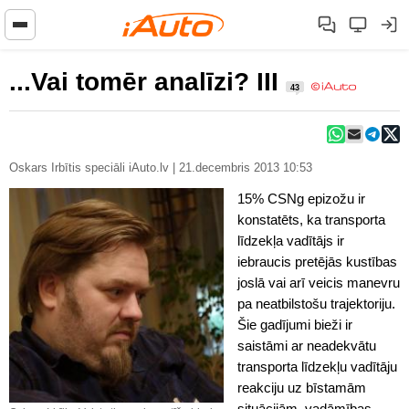
...Vai tomēr analīzi? III
43
Oskars Irbītis speciāli iAuto.lv | 21.decembris 2013 10:53
15% CSNg epizožu ir
konstatēts, ka transporta
līdzekļa vadītājs ir
iebraucis pretējās kustības
joslā vai arī veicis manevru
pa neatbilstošu trajektoriju.
Šie gadījumi bieži ir
saistāmi ar neadekvātu
transporta līdzekļu vadītāju
reakciju uz bīstamām
situācijām, vadāmības