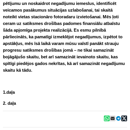
pētījumu un noskaidrot negadījumu iemeslus, identificēt
veicamos pasākumus situācijas uzlabošanai, tai skaitā
noteikt vietas stacionāro fotoradaru izvietošanai. Mēs ļoti
ceram uz satiksmes drošības padomes finansiālu atbalstu
šāda apjomīga projekta realizācijā. Es esmu pilnībā
pārliecināts, ka pamatīgi izmeklējot negadījumus, izpētot to
apstākļus, mēs īsā laikā varam mūsu valstī panākt strauju
progresu satiksmes drošības jomā – ne tikai samazināt
bojāgājušo skaitu, bet arī samazināt ievainoto skaitu, kas
spītīgi piedējos gados nekrītas, kā arī samazināt negadījumu
skaitu kā tādu.
1.daļa
2. daļa