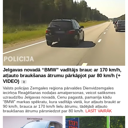
Jelgavas novadā “BMW” vadītājs brauc ar 170 km/h,
atļauto braukšanas ātrumu pārkāpjot par 80 km/h (+
VIDEO)
3
Valsts policijas Zemgales reģiona pārvaldes Dienvidzemgales
iecirkņa Reaģēšanas nodaļas amatpersonas, veicot satiksmes
uzraudzību Jelgavas novadā, Cenu pagastā, pamanīja kādu
“BMW” markas spēkratu, kura vadītājs vietā, kur atļauts braukt ar
90 km/h, brauca ar 170 km/h lielu ātrumu, tādējādi atļauto
braukšanas ātrumu pārsniedzot par 80 km/h.
LASĪT VAIRĀK