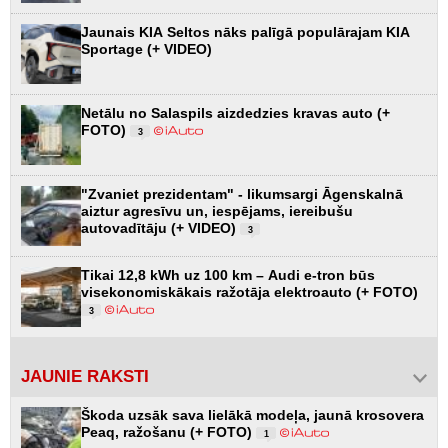
Jaunais KIA Seltos nāks palīgā populārajam KIA
Sportage (+ VIDEO)
Netālu no Salaspils aizdedzies kravas auto (+
FOTO)
3
"Zvaniet prezidentam" - likumsargi Āgenskalnā
aiztur agresīvu un, iespējams, iereibušu
autovadītāju (+ VIDEO)
3
Tikai 12,8 kWh uz 100 km – Audi e-tron būs
visekonomiskākais ražotāja elektroauto (+ FOTO)
3
JAUNIE RAKSTI
Škoda uzsāk sava lielākā modeļa, jaunā krosovera
Peaq, ražošanu (+ FOTO)
1