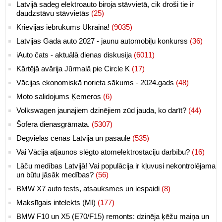
Latvijā sadeg elektroauto biroja stāvvietā, cik droši tie ir
daudzstāvu stāvvietās
(25)
Krievijas iebrukums Ukrainā!
(9035)
Latvijas Gada auto 2027 - jaunu automobiļu konkurss
(36)
iAuto čats - aktuālā dienas diskusija
(6011)
Kārtējā avārija Jūrmalā pie Circle K
(17)
Vācijas ekonomiskā norieta sākums - 2024.gads
(48)
Moto salidojums Ķemeros
(6)
Volkswagen jaunajiem dzinējiem zūd jauda, ko darīt?
(44)
Šofera dienasgrāmata.
(5307)
Degvielas cenas Latvijā un pasaulē
(535)
Vai Vācija atjaunos slēgto atomelektrostaciju darbību?
(16)
Lāču medības Latvijā! Vai populācija ir kļuvusi nekontrolējama
un būtu jāsāk medības?
(56)
BMW X7 auto tests, atsauksmes un iespaidi
(8)
Makslīgais intelekts (MI)
(177)
BMW F10 un X5 (E70/F15) remonts: dzinēja ķēžu maiņa un