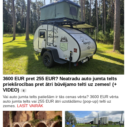
3600 EUR pret 255 EUR? Neatradu auto jumta telts
priekšrocības pret ātri būvējamo telti uz zemes! (+
VIDEO)
6
Vai auto jumta telts patiešām ir tās cenas vērta? 3600 EUR vērta
auto jumta telts vai 255 EUR ātri uzstādāmu (pop-up) telti uz
zemes.
LASĪT VAIRĀK