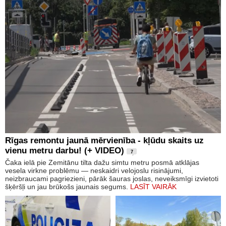
Rīgas remontu jaunā mērvienība - kļūdu skaits uz
vienu metru darbu! (+ VIDEO)
7
Čaka ielā pie Zemitānu tilta dažu simtu metru posmā atklājas
vesela virkne problēmu — neskaidri velojoslu risinājumi,
neizbraucami pagriezieni, pārāk šauras joslas, neveiksmīgi izvietoti
šķēršļi un jau brūkošs jaunais segums.
LASĪT VAIRĀK