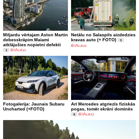
Miljardu vērtajam Aston Martin
Netālu no Salaspils aizdedzies
debesskrāpim Maiami
kravas auto (+ FOTO)
3
atklājušies nopietni defekti
1
Fotogalerija: Jaunais Subaru
Arī Mercedes atgriezīs fiziskās
Uncharted (+FOTO)
pogas, tomēr ekrāni dominēs
6