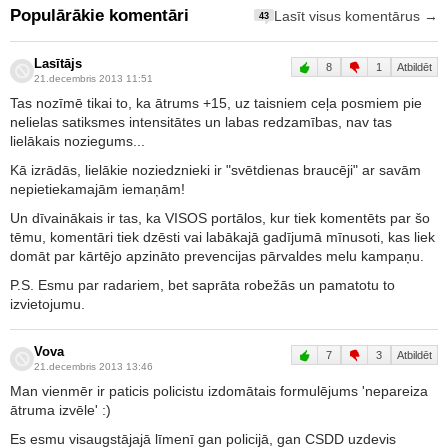
Populārākie komentāri
Lasīt visus komentārus →
43
Lasītājs
8
1
Atbildēt
21.decembris 2013 11:51
Tas nozīmē tikai to, ka ātrums +15, uz taisniem ceļa posmiem pie
nelielas satiksmes intensitātes un labas redzamības, nav tas
lielākais noziegums...
Kā izrādās, lielākie noziedznieki ir "svētdienas braucēji" ar savām
nepietiekamajām iemaņām!
Un dīvainākais ir tas, ka VISOS portālos, kur tiek komentēts par šo
tēmu, komentāri tiek dzēsti vai labākajā gadījumā mīnusoti, kas liek
domāt par kārtējo apzināto prevencijas pārvaldes melu kampaņu.
P.S. Esmu par radariem, bet saprāta robežās un pamatotu to
izvietojumu.
Vova
7
3
Atbildēt
21.decembris 2013 13:46
Man vienmēr ir paticis policistu izdomātais formulējums 'nepareiza
ātruma izvēle' :)
Es esmu visaugstājajā līmenī gan policijā, gan CSDD uzdevis