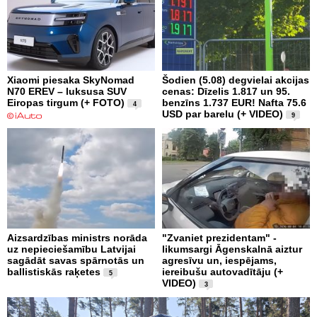
Xiaomi piesaka SkyNomad
Šodien (5.08) degvielai akcijas
N70 EREV – luksusa SUV
cenas: Dīzelis 1.817 un 95.
Eiropas tirgum (+ FOTO)
benzīns 1.737 EUR! Nafta 75.6
4
USD par barelu (+ VIDEO)
9
Aizsardzības ministrs norāda
"Zvaniet prezidentam" -
uz nepieciešamību Latvijai
likumsargi Āgenskalnā aiztur
sagādāt savas spārnotās un
agresīvu un, iespējams,
ballistiskās raķetes
iereibušu autovadītāju (+
5
VIDEO)
3