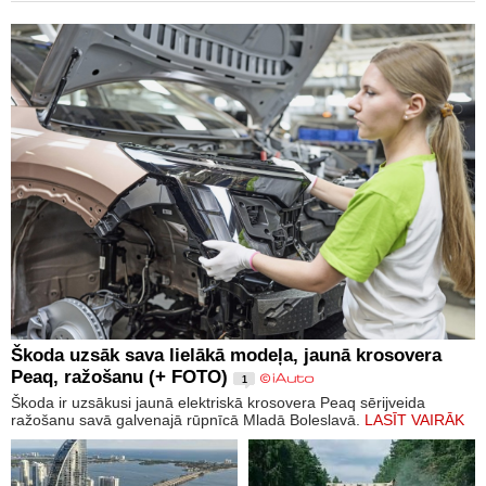
Škoda uzsāk sava lielākā modeļa, jaunā krosovera
Peaq, ražošanu (+ FOTO)
1
Škoda ir uzsākusi jaunā elektriskā krosovera Peaq sērijveida
ražošanu savā galvenajā rūpnīcā Mladā Boleslavā.
LASĪT VAIRĀK