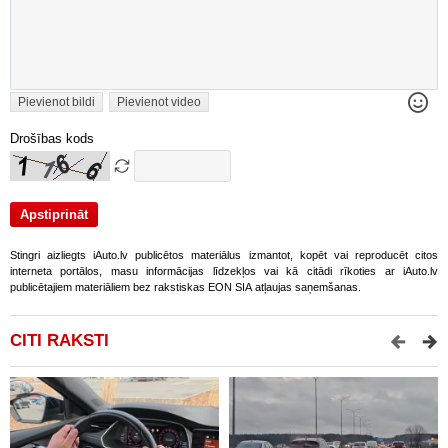
Pievienot bildi
Pievienot video
Drošības kods
Stingri aizliegts iAuto.lv publicētos materiālus izmantot, kopēt vai reproducēt citos
interneta portālos, masu informācijas līdzekļos vai kā citādi rīkoties ar iAuto.lv
publicētajiem materiāliem bez rakstiskas EON SIA atļaujas saņemšanas.
CITI RAKSTI