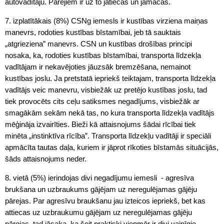
autovadītāju. Pārējiem ir uz to jātiecas un jāmācās.
7. izplatītākais (8%) CSNg iemesls ir kustības virziena maiņas
manevrs, rodoties kustības bīstamībai, jeb tā sauktais
„atgrieziena” manevrs. CSN un kustības drošības principi
nosaka, ka, rodoties kustības bīstamībai, transporta līdzekļa
vadītājam ir nekavējoties jāuzsāk bremzēšana, nemainot
kustības joslu. Ja pretstatā iepriekš teiktajam, transporta līdzekļa
vadītājs veic manevru, visbiežāk uz pretējo kustības joslu, tad
tiek provocēts cits ceļu satiksmes negadījums, visbiežāk ar
smagākām sekām nekā tas, no kura transporta līdzekļa vadītājs
mēģināja izvairīties. Bieži kā attaisnojums šādai rīcībai tiek
minēta „instinktīva rīcība”. Transporta līdzekļu vadītāji ir speciāli
apmācīta tautas daļa, kuriem ir jāprot rīkoties bīstamās situācijās,
šāds attaisnojums neder.
8. vietā (5%) ierindojas divi negadījumu iemesli - agresīva
brukšana un uzbraukums gājējam uz neregulējamas gājēju
pārejas. Par agresīvu braukšanu jau izteicos iepriekš, bet kas
attiecas uz uzbraukumu gājējam uz neregulējamas gājēju
pārejas, tad jāsaka, ka šeit praktiski vienmēr ir divi vainīgie –