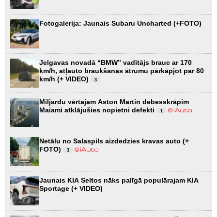
Fotogalerija: Jaunais Subaru Uncharted (+FOTO)
Jelgavas novadā “BMW” vadītājs brauc ar 170
km/h, atļauto braukšanas ātrumu pārkāpjot par 80
km/h (+ VIDEO)
3
Miljardu vērtajam Aston Martin debesskrāpim
Maiami atklājušies nopietni defekti
1
Netālu no Salaspils aizdedzies kravas auto (+
FOTO)
3
Jaunais KIA Seltos nāks palīgā populārajam KIA
Sportage (+ VIDEO)