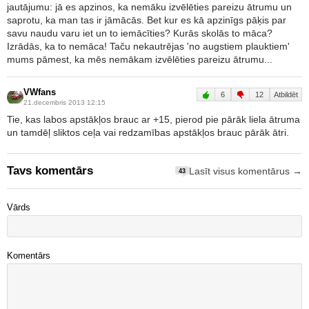
jautājumu: jā es apzinos, ka nemāku izvēlēties pareizu ātrumu un
saprotu, ka man tas ir jāmācās. Bet kur es kā apzinīgs pāķis par
savu naudu varu iet un to iemācīties? Kurās skolās to māca?
Izrādās, ka to nemāca! Taču nekautrējas 'no augstiem plauktiem'
mums pāmest, ka mēs nemākam izvēlēties pareizu ātrumu...
VWfans
6
12
Atbildēt
21.decembris 2013 12:15
Tie, kas labos apstākļos brauc ar +15, pierod pie pārāk liela ātruma
un tamdēļ sliktos ceļa vai redzamības apstākļos brauc pārāk ātri.
Tavs komentārs
Lasīt visus komentārus →
43
Vārds
Komentārs