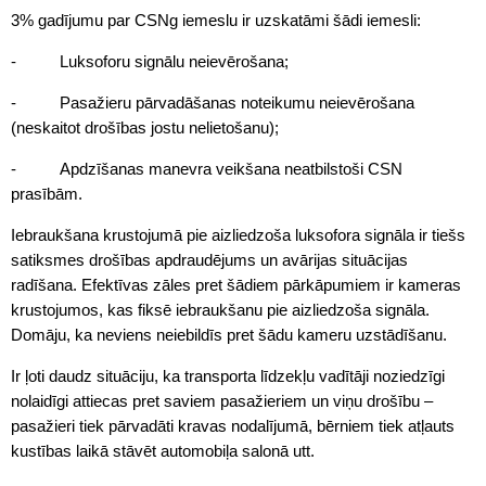
3% gadījumu par CSNg iemeslu ir uzskatāmi šādi iemesli:
- Luksoforu signālu neievērošana;
- Pasažieru pārvadāšanas noteikumu neievērošana
(neskaitot drošības jostu nelietošanu);
- Apdzīšanas manevra veikšana neatbilstoši CSN
prasībām.
Iebraukšana krustojumā pie aizliedzoša luksofora signāla ir tiešs
satiksmes drošības apdraudējums un avārijas situācijas
radīšana. Efektīvas zāles pret šādiem pārkāpumiem ir kameras
krustojumos, kas fiksē iebraukšanu pie aizliedzoša signāla.
Domāju, ka neviens neiebildīs pret šādu kameru uzstādīšanu.
Ir ļoti daudz situāciju, ka transporta līdzekļu vadītāji noziedzīgi
nolaidīgi attiecas pret saviem pasažieriem un viņu drošību –
pasažieri tiek pārvadāti kravas nodalījumā, bērniem tiek atļauts
kustības laikā stāvēt automobiļa salonā utt.