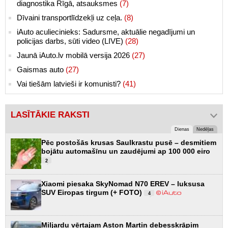
diagnostika Rīgā, atsauksmes
(7)
Dīvaini transportlīdzekļi uz ceļa.
(8)
iAuto aculiecinieks: Sadursme, aktuālie negadījumi un
policijas darbs, sūti video (LIVE)
(28)
Jaunā iAuto.lv mobilā versija 2026
(27)
Gaismas auto
(27)
Vai tiešām latvieši ir komunisti?
(41)
LASĪTĀKIE RAKSTI
Dienas
Nedēļas
Pēc postošās krusas Saulkrastu pusē – desmitiem
bojātu automašīnu un zaudējumi ap 100 000 eiro
2
Xiaomi piesaka SkyNomad N70 EREV – luksusa
SUV Eiropas tirgum (+ FOTO)
4
Miljardu vērtajam Aston Martin debesskrāpim