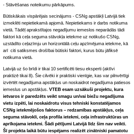
- Stāvēšanas noteikumu pārkāpums.
Būtiskākais vispārējais secinājums - CSNg apstākļi Latvijā tiek
izmeklēti nepietiekamā apjomā. Nepietiekams ir darbs notikuma
vietā. Tādēļ aprakstītajos negadījumu iemeslos neparādās tādi
faktori kā ceļa seguma stāvokļa ietekme uz notikušo CSNg,
uzstādīto ceļazīmju un horizontālā ceļu apzīmējuma ietekme, kā
arī citi satiksmes drošībai būtiski faktori, kurus būtu jāfiksē
notikuma vietā.
Latvijā uz šo brīdi ir tikai 10 sertificēti tiesu eksperti (aktīvi
praktizē tikai 8). Šie cilvēki ir praktiski vienīgie, kas var pilnvērtīgi
izvērtēt negadījuma apstākļus un noskaidrot negadījuma patiesos
iemeslus un apstākļus.
VTEB esam uzsākuši projektu, kura
ietvaros ir paredzēts veikt smagu un/vai biežu negadījuma
vietu izpēti, lai noskaidrotu visus tehniski konstatējamos
CSNg ietekmējošos faktorus – redzamības apstākļus, ceļa
seguma stāvokli, ceļa profila ietekmi, ceļa infrastruktūras un
aprīkojama ietekmi. Šādi pētījumi Latvijā līdz šim nav veikti.
Šī projekta laikā būtu iespējams realizēt zinātniski pamatotu