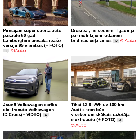
Pirmajam super sporta auto
Drošībai, ne sodiem - Igaunijā
pasaulē 60 gadi –
par mobilajiem radariem
Lamborghini piesaka īpašo
brīdinās ceļa zimes
12
versiju 99 vienībās (+ FOTO)
3
Jaunā Volkswagen cerība-
Tikai 12,8 kWh uz 100 km –
elektroauto Volkswagen
Audi e-tron būs
ID.Cross(+ VIDEO)
visekonomiskākais ražotāja
4
elektroauto (+ FOTO)
3