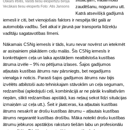
Oskars Irbītis, Valsts tiesu ekspertīžu biroja
zaudēšanu, nogurumu utt.
Vecākais tiesu eksperts Foto: Atis Jansons
Katrā atsevišķā gadījumā
iemesli ir citi, bet vienojošais faktors ir nespēja tikt galā ar
automobiļa vadību. Šeit atkal ir jārunā par transporta līdzekļu
vadītāju sagatavotības līmeni.
Nākamais CSNg iemesls ir tāds, kuru nevar novērst un ietekmēt
ar asiņainiem plakātiem ceļu malās. Šis CSNg iemesls ir
konkrētajiem ceļa un laika apstākļiem neatbilstoša kustības
ātruma izvēle – 9% no pētījuma izlases. Šajos gadījumos
atļautais kustības ātrums nav pārsniegts, bet negadījums
vienalga ir noticis. Parasti šajos gadījumos ātrums nav bijis
izvēlēts atbilstoši auto tehniskajam stāvoklim un ceļa segumam,
redzamībai (apledojuši ceļi, kombinācijā ar ne pārāk kvalitatīvām
riepām, slikti redzamības apstākļi, kas neļauj sekot līdzi situācijas
izmaiņām uz ceļa utt.). Šeit ir jāatceras, ka atļautais kustības
ātrums nesakrīt ar drošu kustības ātrumu – atļautais kustības
ātrums negarantē kustības drošību. Māka noteikt drošu kustības
ātrumu jebkuros apstākļos raksturo tiešām labu un profesionālu