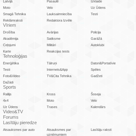
Latvijā
Pasaulē
Izklaide
Moto
Velo
Uz Ūdens
Smagā Tehnika
Lauksaimniecība
Testi
Reklāmraksti
Redaktora Izvēle
Vīriem
Drošība
Avārijas
Policija
Akadēmija
Satiksme
Garāžā
Ceļojumi
Militāri
Autoklubi
Karte
Reakcijas tests
Tehnoloģijas
Enerģētika
Tālruņi
Datori&Portatīvie
Testi
Internets&App
Spēles
Foto&Video
TV&Cita Tehnika
Gadžeti
Dažādi
Sports
Rallijs
Kross
Šoseja
4x4
Moto
Velo
Uz Ūdens
Trases
Kalendārs
Video&TV
Forums
Lasītāju pieredze
Atsauksmes par auto
Atsauksmes par
Lasītāju raksti
uzņēmumiem