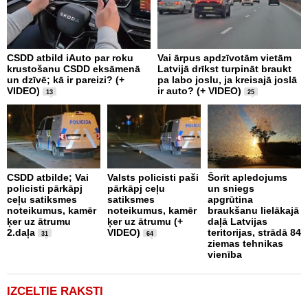
CSDD atbild iAuto par roku
Vai ārpus apdzīvotām vietām
N
krustošanu CSDD eksāmenā
Latvijā drīkst turpināt braukt
a
un dzīvē; kā ir pareizi? (+
pa labo joslu, ja kreisajā joslā
p
VIDEO)
ir auto? (+ VIDEO)
p
13
25
CSDD atbilde; Vai
Valsts policisti paši
Šorīt apledojums
K
policisti pārkāpj
pārkāpj ceļu
un sniegs
n
ceļu satiksmes
satiksmes
apgrūtina
d
noteikumus, kamēr
noteikumus, kamēr
braukšanu lielākajā
b
ķer uz ātrumu
ķer uz ātrumu (+
daļā Latvijas
V
2.daļa
VIDEO)
teritorijas, strādā 84
31
64
ziemas tehnikas
vienība
IZCELTIE RAKSTI