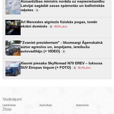
Aizsardzības ministrs norāda uz nepieciešamību
Latvijai sagādāt savas spārnotās un ballistiskās
raķetes
5
Arī Mercedes atgriezīs fiziskās pogas, tomēr
ekrāni dominēs
6
"Zvaniet prezidentam" - likumsargi Āgenskalnā
aiztur agresīvu un, iespējams, iereibušu
autovadītāju (+ VIDEO)
3
Xiaomi piesaka SkyNomad N70 EREV – luksusa
SUV Eiropas tirgum (+ FOTO)
4
Sludinājumi
Lietoti Auto
Jauni Auto
Autonoma
Ziņas