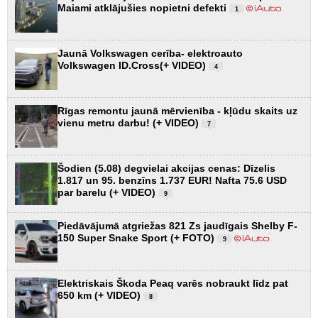
Maiami atklājušies nopietni defekti
1
Jaunā Volkswagen cerība- elektroauto
Volkswagen ID.Cross(+ VIDEO)
4
Rīgas remontu jaunā mērvienība - kļūdu skaits uz
vienu metru darbu! (+ VIDEO)
7
Šodien (5.08) degvielai akcijas cenas: Dīzelis
1.817 un 95. benzīns 1.737 EUR! Nafta 75.6 USD
par barelu (+ VIDEO)
9
Piedāvājumā atgriežas 821 Zs jaudīgais Shelby F-
150 Super Snake Sport (+ FOTO)
9
Elektriskais Škoda Peaq varēs nobraukt līdz pat
650 km (+ VIDEO)
8