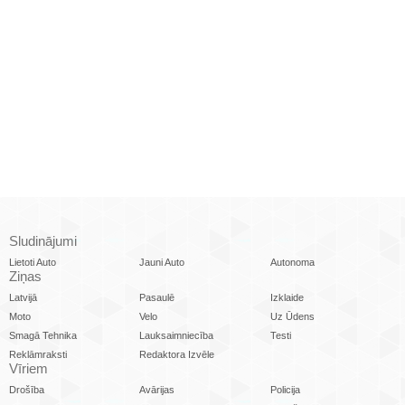
Sludinājumi
Lietoti Auto
Jauni Auto
Autonoma
Ziņas
Latvijā
Pasaulē
Izklaide
Moto
Velo
Uz Ūdens
Smagā Tehnika
Lauksaimniecība
Testi
Reklāmraksti
Redaktora Izvēle
Vīriem
Drošība
Avārijas
Policija