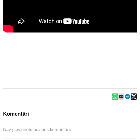
Komentāri
Nav pievienots neviens komentārs.