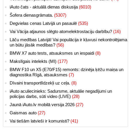
iAuto čats - aktuālā dienas diskusija
(6010)
Šofera dienasgrāmata.
(5307)
Degvielas cenas Latvijā un pasaulē
(535)
Vai Vācija atjaunos slēgto atomelektrostaciju darbību?
(16)
Lāču medības Latvijā! Vai populācija ir kļuvusi nekontrolējama
un būtu jāsāk medības?
(56)
BMW X7 auto tests, atsauksmes un iespaidi
(8)
Makslīgais intelekts (MI)
(177)
BMW F10 un X5 (E70/F15) remonts: dzinēja ķēžu maiņa un
diagnostika Rīgā, atsauksmes
(7)
Dīvaini transportlīdzekļi uz ceļa.
(8)
iAuto aculiecinieks: Sadursme, aktuālie negadījumi un
policijas darbs, sūti video (LIVE)
(28)
Jaunā iAuto.lv mobilā versija 2026
(27)
Gaismas auto
(27)
Vai tiešām latvieši ir komunisti?
(41)