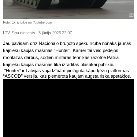
Foto: Ekrānbilde no Youtube.com
LTV Ziņu dienests | 6.jūnijs 2026 22:07
Jau pavisam drīz Nacionālo bruņoto spēku rīcībā nonāks jaunās
kājnieku kaujas mašīnas “Hunter”. Kamēr tai veic pēdējos
montāžas darbus, šodien militārās tehnikas ražotnē Patria
kājnieku kaujas mašīnas tika izrādītas plašākai publikai.
“Hunter” ir Latvijas vajadzībām pielāgota kāpurķēžu platformas
“ASCOD” versija, kas piemērota kaujām augsta riska apstākļos.