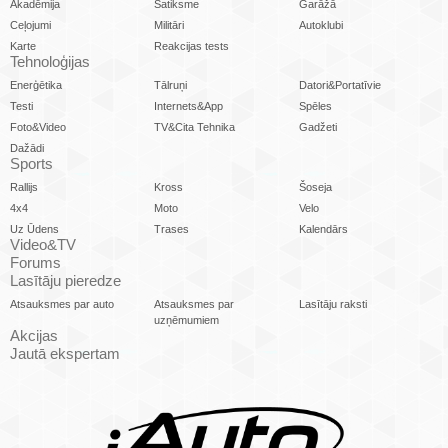
Akadēmija
Satiksme
Garāžā
Ceļojumi
Militāri
Autoklubi
Karte
Reakcijas tests
Tehnoloģijas
Enerģētika
Tālruņi
Datori&Portatīvie
Testi
Internets&App
Spēles
Foto&Video
TV&Cita Tehnika
Gadžeti
Dažādi
Sports
Rallijs
Kross
Šoseja
4x4
Moto
Velo
Uz Ūdens
Trases
Kalendārs
Video&TV
Forums
Lasītāju pieredze
Atsauksmes par auto
Atsauksmes par
Lasītāju raksti
uzņēmumiem
Akcijas
Jautā ekspertam