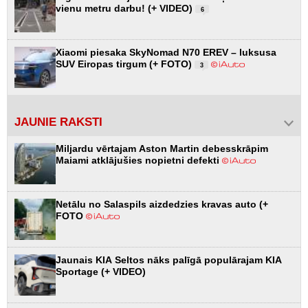
vienu metru darbu! (+ VIDEO)
6
Xiaomi piesaka SkyNomad N70 EREV – luksusa
SUV Eiropas tirgum (+ FOTO)
3
JAUNIE RAKSTI
Miljardu vērtajam Aston Martin debesskrāpim
Maiami atklājušies nopietni defekti
Netālu no Salaspils aizdedzies kravas auto (+
FOTO
Jaunais KIA Seltos nāks palīgā populārajam KIA
Sportage (+ VIDEO)