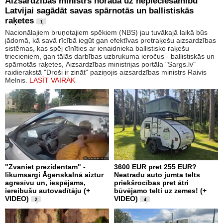
Aizsardzības ministrs norāda uz nepieciešamību
Latvijai sagādāt savas spārnotās un ballistiskās
raķetes
1
Nacionālajiem bruņotajiem spēkiem (NBS) jau tuvākajā laikā būs
jādomā, kā savā rīcībā iegūt gan efektīvas pretraķešu aizsardzības
sistēmas, kas spēj cīnīties ar ienaidnieka ballistisko raķešu
triecieniem, gan tālās darbības uzbrukuma ieročus - ballistiskās un
spārnotās raķetes, Aizsardzības ministrijas portāla "Sargs.lv"
raidierakstā "Droši ir zināt" paziņojis aizsardzības ministrs Raivis
Melnis.
LASĪT VAIRĀK
"Zvaniet prezidentam" -
3600 EUR pret 255 EUR?
likumsargi Āgenskalnā aiztur
Neatradu auto jumta telts
agresīvu un, iespējams,
priekšrocības pret ātri
iereibušu autovadītāju (+
būvējamo telti uz zemes! (+
VIDEO)
VIDEO)
2
4