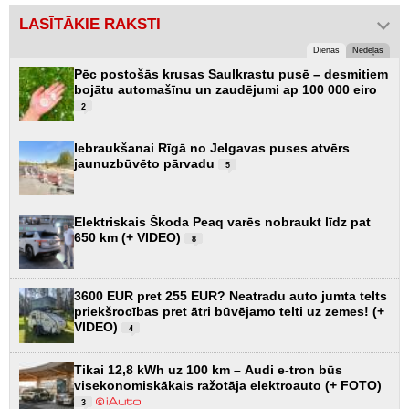
LASĪTĀKIE RAKSTI
Dienas
Nedēļas
Pēc postošās krusas Saulkrastu pusē – desmitiem
bojātu automašīnu un zaudējumi ap 100 000 eiro
2
Iebraukšanai Rīgā no Jelgavas puses atvērs
jaunuzbūvēto pārvadu
5
Elektriskais Škoda Peaq varēs nobraukt līdz pat
650 km (+ VIDEO)
8
3600 EUR pret 255 EUR? Neatradu auto jumta telts
priekšrocības pret ātri būvējamo telti uz zemes! (+
VIDEO)
4
Tikai 12,8 kWh uz 100 km – Audi e-tron būs
visekonomiskākais ražotāja elektroauto (+ FOTO)
3