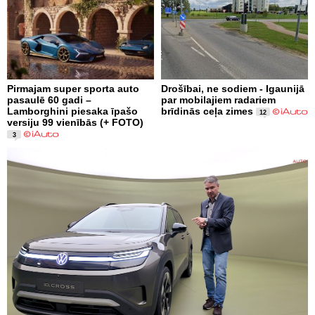
Pirmajam super sporta auto
Drošībai, ne sodiem - Igaunijā
pasaulē 60 gadi –
par mobilajiem radariem
Lamborghini piesaka īpašo
brīdinās ceļa zimes
12
versiju 99 vienībās (+ FOTO)
3