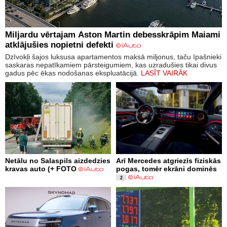
Miljardu vērtajam Aston Martin debesskrāpim Maiami
atklājušies nopietni defekti
Dzīvokļi šajos luksusa apartamentos maksā miljonus, taču īpašnieki
saskaras nepatīkamiem pārsteigumiem, kas uzradušies tikai divus
gadus pēc ēkas nodošanas ekspluatācijā.
LASĪT VAIRĀK
Netālu no Salaspils aizdedzies
Arī Mercedes atgriezīs fiziskās
kravas auto (+ FOTO
pogas, tomēr ekrāni dominēs
2