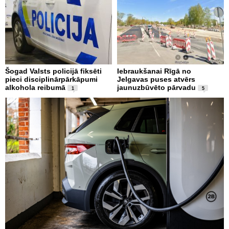
Šogad Valsts policijā fiksēti
Iebraukšanai Rīgā no
pieci disciplinārpārkāpumi
Jelgavas puses atvērs
alkohola reibumā
jaunuzbūvēto pārvadu
1
5