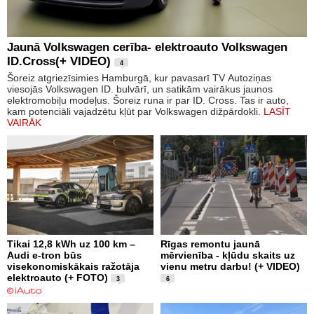
Jaunā Volkswagen cerība- elektroauto Volkswagen
ID.Cross(+ VIDEO)
4
Šoreiz atgriezīsimies Hamburgā, kur pavasarī TV Autoziņas
viesojās Volkswagen ID. bulvārī, un satikām vairākus jaunos
elektromobiļu modeļus. Šoreiz runa ir par ID. Cross. Tas ir auto,
kam potenciāli vajadzētu kļūt par Volkswagen dižpārdokli.
LASĪT
VAIRĀK
Tikai 12,8 kWh uz 100 km –
Rīgas remontu jaunā
Audi e-tron būs
mērvienība - kļūdu skaits uz
visekonomiskākais ražotāja
vienu metru darbu! (+ VIDEO)
elektroauto (+ FOTO)
3
6