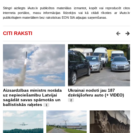
Stingri aizliegts iAuto.lv publicētos materiālus izmantot, kopēt vai reproducēt citos
interneta portālos, masu informācijas līdzekļos vai kā citādi rīkoties ar iAuto.lv
publicētajiem materiāliem bez rakstiskas EON SIA atļaujas saņemšanas.
CITI RAKSTI
Aizsardzības ministrs norāda
Ukrainai nodoti jau 187
P
uz nepieciešamību Latvijai
dzērājšoferu auto (+ VIDEO)
I
sagādāt savas spārnotās un
E
2
ballistiskās raķetes
1