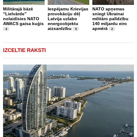
N
Militārajā bāzē
Iespējamu Krievijas
NATO apņemas
a
“Lielvārde”
provokāciju dēļ
sniegt Ukrainai
a
nolaidīsies NATO
Latvija uzlabo
militāro palīdzību
d
AWACS gaisa kuģis
energoobjektu
140 miljardu eiro
m
aizsardzību
apmērā
4
5
2
IZCELTIE RAKSTI