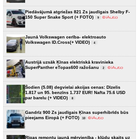
Piedāvājumā atgriežas 821 Zs jaudīgais Shelby F-
150 Super Snake Sport (+ FOTO)
9
Jaunā Volkswagen cerība- elektroauto
Volkswagen ID.Cross(+ VIDEO)
4
Austrijā uzsāk Ķīnas elektriskā kravinieka
SuperPanther eTopas600 ražošanu
2
Šodien (5.08) degvielai akcijas cenas: Dīzelis
1.817 un 95. benzīns 1.737 EUR! Nafta 75.6 USD
par barelu (+ VIDEO)
8
Gandrīz 900 Zs jaudīgais Ķīnas superhibrīds būs
pieejams Eiropā (+ FOTO)
10
Rīgas remontu jaunā mērvienība - kļūdu skaits uz