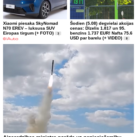
Xiaomi piesaka SkyNomad
Šodien (5.08) degvielai akcijas
N70 EREV – luksusa SUV
cenas: Dīzelis 1.817 un 95.
Eiropas tirgum (+ FOTO)
benzīns 1.737 EUR! Nafta 75.6
3
USD par barelu (+ VIDEO)
8