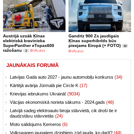
Austrijā uzsāk Ķīnas
Gandrīz 900 Zs jaudīgais
elektriskā kravinieka
Ķīnas superhibrīds būs
SuperPanther eTopas600
pieejams Eiropā (+ FOTO)
10
ražošanu
2
JAUNĀKAIS FORUMĀ
Latvijas Gada auto 2027 - jaunu automobiļu konkurss
(34)
Kārtējā avārija Jūrmalā pie Circle K
(17)
Krievijas iebrukums Ukrainā!
(9034)
Vācijas ekonomiskā norieta sākums - 2024.gads
(48)
Latvijā sadeg elektroauto biroja stāvvietā, cik droši tie ir
daudzstāvu stāvvietās
(24)
Moto salidojums Ķemeros
(6)
Volkswagen jaunajiem dzinējiem zūd jauda, ko darīt?
(44)