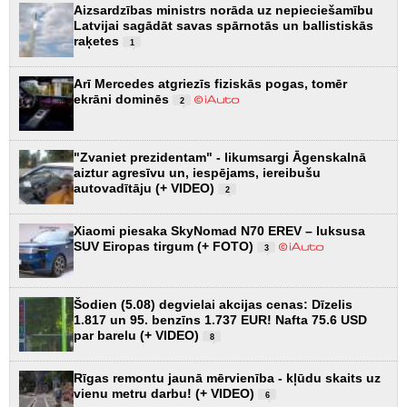
Aizsardzības ministrs norāda uz nepieciešamību
Latvijai sagādāt savas spārnotās un ballistiskās
raķetes
1
Arī Mercedes atgriezīs fiziskās pogas, tomēr
ekrāni dominēs
2
"Zvaniet prezidentam" - likumsargi Āgenskalnā
aiztur agresīvu un, iespējams, iereibušu
autovadītāju (+ VIDEO)
2
Xiaomi piesaka SkyNomad N70 EREV – luksusa
SUV Eiropas tirgum (+ FOTO)
3
Šodien (5.08) degvielai akcijas cenas: Dīzelis
1.817 un 95. benzīns 1.737 EUR! Nafta 75.6 USD
par barelu (+ VIDEO)
8
Rīgas remontu jaunā mērvienība - kļūdu skaits uz
vienu metru darbu! (+ VIDEO)
6