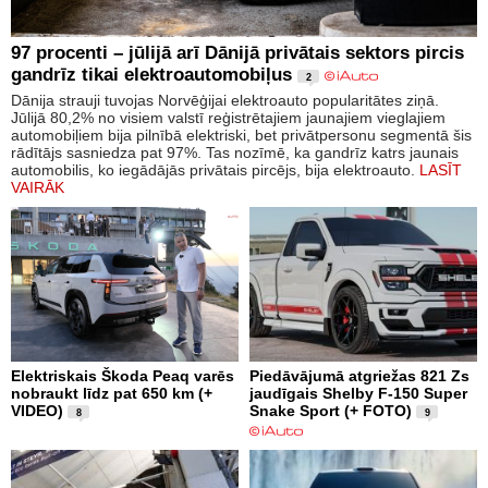
97 procenti – jūlijā arī Dānijā privātais sektors pircis
gandrīz tikai elektroautomobiļus
2
Dānija strauji tuvojas Norvēģijai elektroauto popularitātes ziņā.
Jūlijā 80,2% no visiem valstī reģistrētajiem jaunajiem vieglajiem
automobiļiem bija pilnībā elektriski, bet privātpersonu segmentā šis
rādītājs sasniedza pat 97%. Tas nozīmē, ka gandrīz katrs jaunais
automobilis, ko iegādājās privātais pircējs, bija elektroauto.
LASĪT
VAIRĀK
Elektriskais Škoda Peaq varēs
Piedāvājumā atgriežas 821 Zs
nobraukt līdz pat 650 km (+
jaudīgais Shelby F-150 Super
VIDEO)
Snake Sport (+ FOTO)
8
9