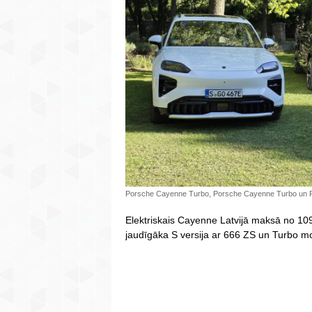
Porsche Cayenne Turbo, Porsche Cayenne Turbo un P
Elektriskais Cayenne Latvijā maksā no 109
jaudīgāka S versija ar 666 ZS un Turbo mo