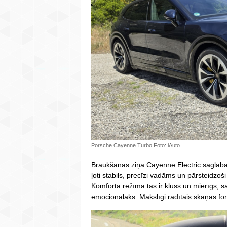
Porsche Cayenne Turbo Foto: iAuto
Braukšanas ziņā Cayenne Electric saglabā
ļoti stabils, precīzi vadāms un pārsteidzoši 
Komforta režīmā tas ir kluss un mierīgs, 
emocionālāks. Mākslīgi radītais skaņas fo