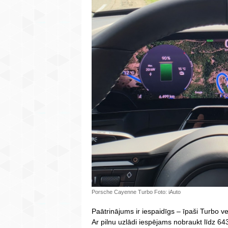
Porsche Cayenne Turbo Foto: iAuto
Paātrinājums ir iespaidīgs – īpaši Turbo ve
Ar pilnu uzlādi iespējams nobraukt līdz 643