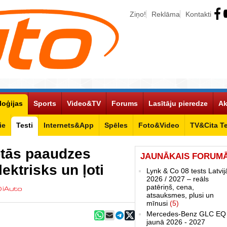
Ziņo!
Reklāma
Kontakti
loģijas
Sports
Video&TV
Forums
Lasītāju pieredze
Ak
ie
Testi
Internets&App
Spēles
Foto&Video
TV&Cita T
-tās paaudzes
JAUNĀKAIS FORUM
ektrisks un ļoti
Lynk & Co 08 tests Latvij
2026 / 2027 – reāls
patēriņš, cena,
atsauksmes, plusi un
mīnusi
(5)
Mercedes-Benz GLC EQ
jaunā 2026 - 2027