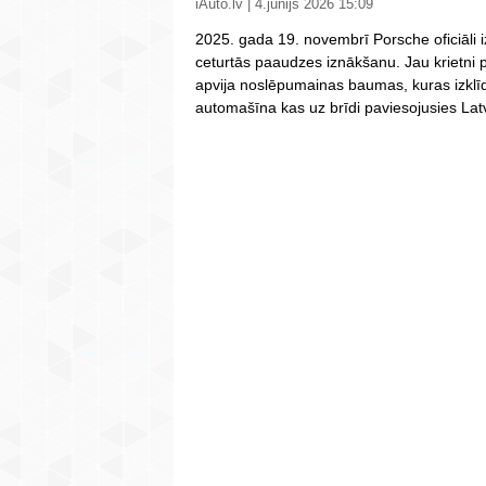
iAuto.lv | 4.jūnijs 2026 15:09
2025. gada 19. novembrī Porsche oficiāli 
ceturtās paaudzes iznākšanu. Jau krietni
apvija noslēpumainas baumas, kuras izklī
automašīna kas uz brīdi paviesojusies Latv