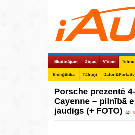
Sludinājumi
Ziņas
Vīriem
Tehno
Enerģētika
Tālruņi
Datori&Portatīv
Porsche prezentē 4
Cayenne – pilnībā el
jaudīgs (+ FOTO)
10