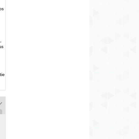
tos
-
ss
tie