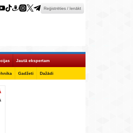
Reģistrēties / Ienākt
cijas
Jautā ekspertam
ehnika
Gadžeti
Dažādi
Ā
ā