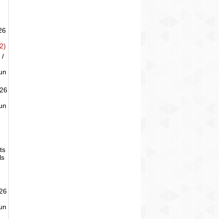
26
2)
 /
un
026
un
ts
ls
026
un