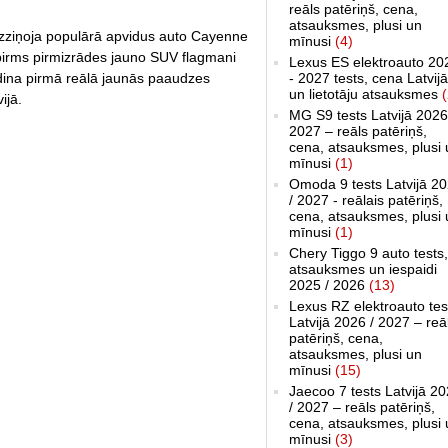
reāls patēriņš, cena,
atsauksmes, plusi un
izziņoja populārā apvidus auto Cayenne
mīnusi
(4)
 pirms pirmizrādes jauno SUV flagmani
Lexus ES elektroauto 20
- 2027 tests, cena Latvijā
dina pirmā reālā jaunās paaudzes
un lietotāju atsauksmes
(
ijā.
MG S9 tests Latvijā 2026
2027 – reāls patēriņš,
cena, atsauksmes, plusi 
mīnusi
(1)
Omoda 9 tests Latvijā 2
/ 2027 - reālais patēriņš,
cena, atsauksmes, plusi 
mīnusi
(1)
Chery Tiggo 9 auto tests,
atsauksmes un iespaidi
2025 / 2026
(13)
Lexus RZ elektroauto tes
Latvijā 2026 / 2027 – reā
patēriņš, cena,
atsauksmes, plusi un
mīnusi
(15)
Jaecoo 7 tests Latvijā 2
/ 2027 – reāls patēriņš,
cena, atsauksmes, plusi 
mīnusi
(3)