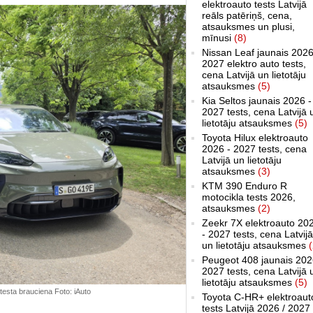
elektroauto tests Latvijā
reāls patēriņš, cena,
atsauksmes un plusi,
mīnusi
(8)
Nissan Leaf jaunais 2026
2027 elektro auto tests,
cena Latvijā un lietotāju
atsauksmes
(5)
Kia Seltos jaunais 2026 -
2027 tests, cena Latvijā 
lietotāju atsauksmes
(5)
Toyota Hilux elektroauto
2026 - 2027 tests, cena
Latvijā un lietotāju
atsauksmes
(3)
KTM 390 Enduro R
motocikla tests 2026,
atsauksmes
(2)
Zeekr 7X elektroauto 20
- 2027 tests, cena Latvijā
un lietotāju atsauksmes
(
Peugeot 408 jaunais 202
2027 tests, cena Latvijā 
lietotāju atsauksmes
(5)
esta brauciena Foto: iAuto
Toyota C-HR+ elektroaut
tests Latvijā 2026 / 2027