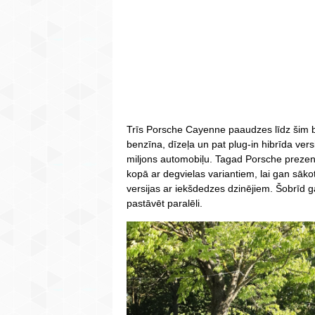
Trīs Porsche Cayenne paaudzes līdz šim bi
benzīna, dīzeļa un pat plug-in hibrīda ver
miljons automobiļu. Tagad Porsche prezent
kopā ar degvielas variantiem, lai gan sākotn
versijas ar iekšdedzes dzinējiem. Šobrīd ga
pastāvēt paralēli.