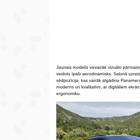
Jaunais modelis visvairāk vizuālo pārmai
veidots īpaši aerodinamisks. Salonā uzre
sēdpozīcija, kas vairāk atgādina Panamera 
moderns un kvalitatīvs, ar digitāliem ek
ergonomiku.