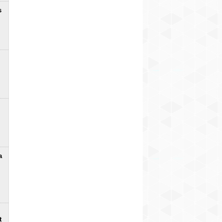
s
a
t