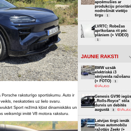
apņēmušies ar
produkciju prioritār
nodrošināt vietējo
tirgu
1
LVRTC: Robežas
aprīkošana rit pēc
plāniem (+ VIDEO)
1
JAUNIE RAKSTI
BMW uzsāk
elektriskā i3
sērijveida ražošanu
(+ FOTO)
1
 Porsche raksturīgo sportiskumu. Auto ir
Genesis GV90 iegū
„Rolls-Royce” stila
veikls, neskatoties uz lielo svaru.
durvis un debitēs
savukārt Sport režīmā kļūst dinamiskāks un
augustā
3
ns veiksmīgi imitē V8 motora raksturu.
Latvijas tirgū ienāk
Ķīnas automobiļu
ražotājs Zeekr (+