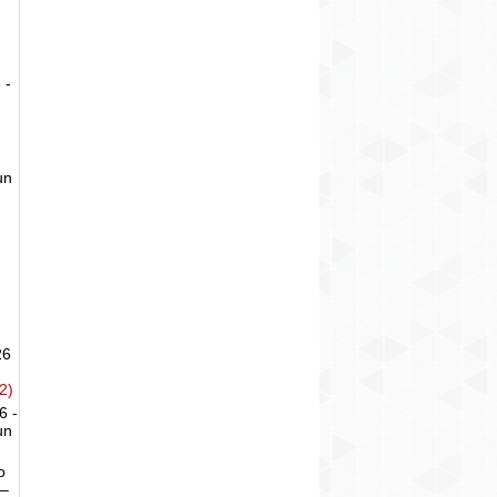
 -
un
26
2)
6 -
un
o
 –