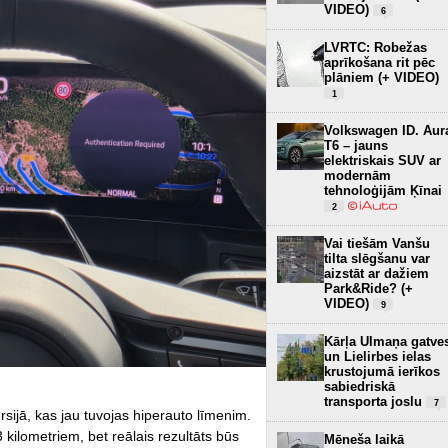
VIDEO)
6
LVRTC: Robežas
aprīkošana rit pēc
plāniem (+ VIDEO)
1
Volkswagen ID. Aur
T6 – jauns
elektriskais SUV ar
modernām
tehnoloģijām Ķīnai
2
Vai tiešām Vanšu
tilta slēgšanu var
aizstāt ar dažiem
Park&Ride? (+
VIDEO)
9
Kārļa Ulmaņa gatve
un Lielirbes ielas
krustojumā ierīkos
sabiedriskā
transporta joslu
7
rsijā, kas jau tuvojas hiperauto līmenim.
 kilometriem, bet reālais rezultāts būs
Mēneša laikā