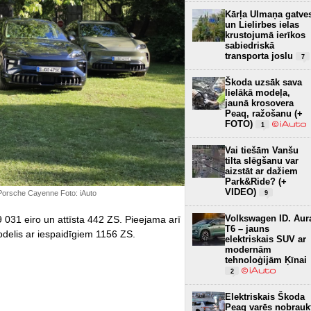
Kārļa Ulmaņa gatve
un Lielirbes ielas
krustojumā ierīkos
sabiedriskā
transporta joslu
7
Škoda uzsāk sava
lielākā modeļa,
jaunā krosovera
Peaq, ražošanu (+
FOTO)
1
Vai tiešām Vanšu
tilta slēgšanu var
aizstāt ar dažiem
Park&Ride? (+
VIDEO)
orsche Cayenne Foto: iAuto
9
Volkswagen ID. Aur
 031 eiro un attīsta 442 ZS. Pieejama arī
T6 – jauns
delis ar iespaidīgiem 1156 ZS.
elektriskais SUV ar
modernām
tehnoloģijām Ķīnai
2
Elektriskais Škoda
Peaq varēs nobrauk