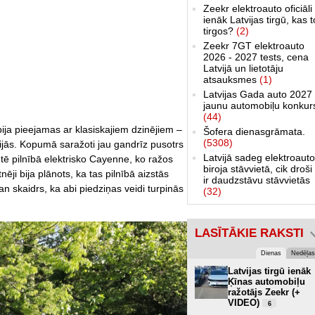
Zeekr elektroauto oficiāli
ienāk Latvijas tirgū, kas 
tirgos?
(2)
Zeekr 7GT elektroauto
2026 - 2027 tests, cena
Latvijā un lietotāju
atsauksmes
(1)
Latvijas Gada auto 2027 
jaunu automobiļu konkur
(44)
ja pieejamas ar klasiskajiem dzinējiem –
Šofera dienasgrāmata.
(5308)
sijās. Kopumā saražoti jau gandrīz pusotrs
Latvijā sadeg elektroauto
ē pilnībā elektrisko Cayenne, ko ražos
biroja stāvvietā, cik droši 
ēji bija plānots, ka tas pilnībā aizstās
ir daudzstāvu stāvvietās
n skaidrs, ka abi piedziņas veidi turpinās
(32)
LASĪTĀKIE RAKSTI
Dienas
Nedēļas
Latvijas tirgū ienāk
Ķīnas automobiļu
ražotājs Zeekr (+
VIDEO)
6