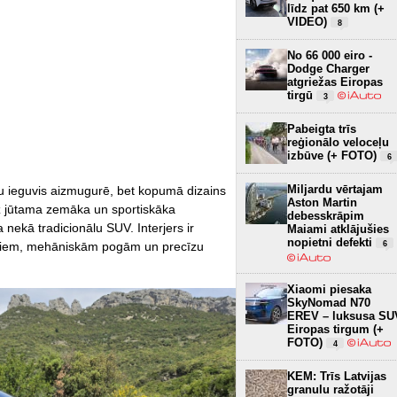
līdz pat 650 km (+
VIDEO)
8
No 66 000 eiro -
Dodge Charger
atgriežas Eiropas
tirgū
3
Pabeigta trīs
reģionālo veloceļu
izbūve (+ FOTO)
6
Miljardu vērtajam
ņu ieguvis aizmugurē, bet kopumā dizains
Aston Martin
iz jūtama zemāka un sportiskāka
debesskrāpim
nekā tradicionālu SUV. Interjers ir
Maiami atklājušies
nopietni defekti
rāniem, mehāniskām pogām un precīzu
6
Xiaomi piesaka
SkyNomad N70
EREV – luksusa SU
Eiropas tirgum (+
FOTO)
4
KEM: Trīs Latvijas
granulu ražotāji