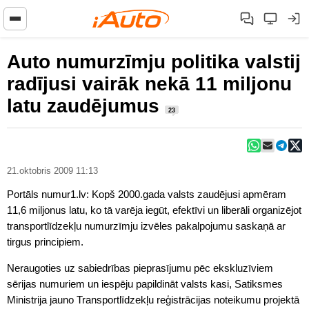
Auto numurzīmju politika valstij
radījusi vairāk nekā 11 miljonu
latu zaudējumus
23
21.oktobris 2009 11:13
Portāls numur1.lv: Kopš 2000.gada valsts zaudējusi apmēram
11,6 miljonus latu, ko tā varēja iegūt, efektīvi un liberāli organizējot
transportlīdzekļu numurzīmju izvēles pakalpojumu saskaņā ar
tirgus principiem.
Neraugoties uz sabiedrības pieprasījumu pēc ekskluzīviem
sērijas numuriem un iespēju papildināt valsts kasi, Satiksmes
Ministrija jauno Transportlīdzekļu reģistrācijas noteikumu projektā