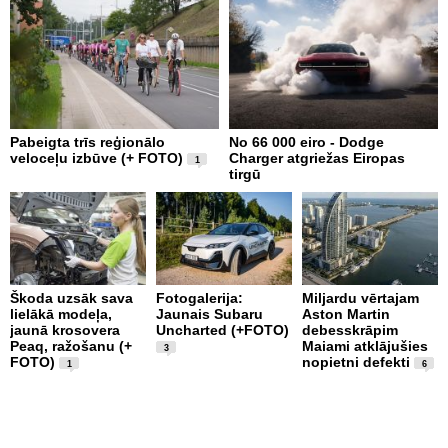
Pabeigta trīs reģionālo
No 66 000 eiro - Dodge
A
veloceļu izbūve (+ FOTO)
Charger atgriežas Eiropas
p
1
tirgū
Škoda uzsāk sava
Fotogalerija:
Miljardu vērtajam
P
lielākā modeļa,
Jaunais Subaru
Aston Martin
k
jaunā krosovera
Uncharted (+FOTO)
debesskrāpim
p
Peaq, ražošanu (+
Maiami atklājušies
b
3
FOTO)
nopietni defekti
u
1
6
1