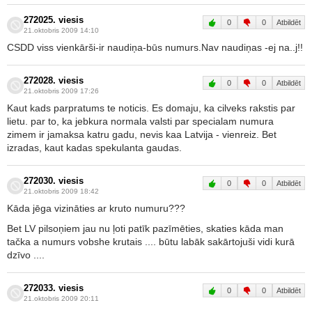
272025. viesis
0
0
Atbildēt
21.oktobris 2009 14:10
CSDD viss vienkārši-ir naudiņa-būs numurs.Nav naudiņas -ej na..j!!
272028. viesis
0
0
Atbildēt
21.oktobris 2009 17:26
Kaut kads parpratums te noticis. Es domaju, ka cilveks rakstis par
lietu. par to, ka jebkura normala valsti par specialam numura
zimem ir jamaksa katru gadu, nevis kaa Latvija - vienreiz. Bet
izradas, kaut kadas spekulanta gaudas.
272030. viesis
0
0
Atbildēt
21.oktobris 2009 18:42
Kāda jēga vizināties ar kruto numuru???
Bet LV pilsoņiem jau nu ļoti patīk pazīmēties, skaties kāda man
tačka a numurs vobshe krutais .... būtu labāk sakārtojuši vidi kurā
dzīvo ....
272033. viesis
0
0
Atbildēt
21.oktobris 2009 20:11