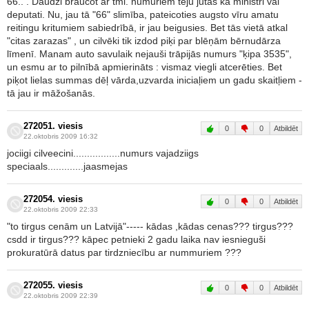
66.. . Daudzi braucot ar tml. numuriem teju jutās kā ministri vai
deputati. Nu, jau tā "66" slimība, pateicoties augsto vīru amatu
reitingu kritumiem sabiedrībā, ir jau beigusies. Bet tās vietā atkal
"citas zarazas" , un cilvēki tik izdod piķi par blēņām bērnudārza
līmenī. Manam auto savulaik nejauši trāpijās numurs "ķipa 3535",
un esmu ar to pilnībā apmierināts : vismaz viegli atcerēties. Bet
piķot lielas summas dēļ vārda,uzvarda iniciaļiem un gadu skaitļiem -
tā jau ir māžošanās.
272051. viesis
0
0
Atbildēt
22.oktobris 2009 16:32
jociigi cilveecini.................numurs vajadziigs
speciaals.............jaasmejas
272054. viesis
0
0
Atbildēt
22.oktobris 2009 22:33
"to tirgus cenām un Latvijā"----- kādas ,kādas cenas??? tirgus???
csdd ir tirgus??? kāpec petnieki 2 gadu laika nav iesnieguši
prokuratūrā datus par tirdzniecību ar nummuriem ???
272055. viesis
0
0
Atbildēt
22.oktobris 2009 22:39