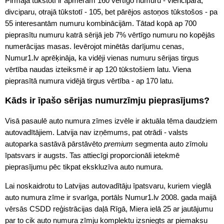
Pirmajā tūkstotī ir apmēram 160 vērtīgo numuru - viencipara,
divciparu, otrajā tūkstotī - 105, bet pārējos astoņos tūkstošos - pa
55 interesantām numuru kombinācijām. Tātad kopā ap 700
pieprasītu numuru katrā sērijā jeb 7% vērtīgo numuru no kopējās
numerācijas masas. Ievērojot minētās darījumu cenas,
Numur1.lv aprēķināja, ka vidēji vienas numuru sērijas tirgus
vērtība naudas izteiksmē ir ap 120 tūkstošiem latu. Viena
pieprasītā numura vidējā tirgus vērtība - ap 170 latu.
Kāds ir īpašo sērijas numurzīmju pieprasījums?
Visā pasaulē auto numura zīmes izvēle ir aktuāla tēma daudziem
autovadītājiem. Latvija nav izņēmums, pat otrādi - valsts
autoparka sastāvā pārstāvēto
premium
segmenta auto zīmolu
īpatsvars ir augsts. Tas attiecīgi proporcionāli ietekmē
pieprasījumu pēc tikpat ekskluzīva auto numura.
Lai noskaidrotu to Latvijas autovadītāju īpatsvaru, kuriem vieglā
auto numura zīme ir svarīga, portāls Numur1.lv 2008. gada maijā
vērsās CSDD reģistrācijas daļā Rīgā, Miera ielā 25 ar jautājumu
par to cik auto numura zīmju komplektu izsniegts ar piemaksu