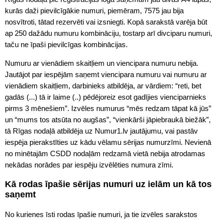
kurās daži pievilcīgākie numuri, piemēram, 7575 jau bija
nosvītroti, tātad rezervēti vai izsniegti. Kopā sarakstā varēja būt
ap 250 dažādu numuru kombināciju, tostarp arī divciparu numuri,
taču ne īpaši pievilcīgas kombinācijas.
Numuru ar vienādiem skaitļiem un viencipara numuru nebija.
Jautājot par iespējām saņemt viencipara numuru vai numuru ar
vienādiem skaitļiem, darbinieks atbildēja, ar vārdiem: “reti, bet
gadās (...) tā ir laime (..) pēdējoreiz esot gadījies vienciparnieks
pirms 3 mēnešiem”. Izvēles numurus “mēs redzam tāpat kā jūs”
un “mums tos atsūta no augšas”, “vienkārši jāpiebraukā biežāk”,
tā Rīgas nodaļā atbildēja uz Numur1.lv jautājumu, vai pastāv
iespēja pierakstīties uz kādu vēlamu sērijas numurzīmi. Nevienā
no minētajām CSDD nodaļām redzamā vietā nebija atrodamas
nekādas norādes par iespēju izvēlēties numura zīmi.
Kā rodas īpašie sērijas numuri uz ielām un kā tos
saņemt
No kurienes īsti rodas īpašie numuri, ja tie izvēles sarakstos