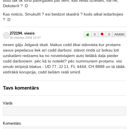
būtu tak tik forši paņirgāties par tiem, kas vēlas izcelties, vai ne,
Deksterīt ? :D
Kas noticis, Smukulīt ? esi beidzot skaidrā ? kods atkal iedarbojies
? :D
272194. viesis
0
0
Atbildēt
30.oktobris 2009 15:57
nesen gāju Jelgavā skati. blakus csdd ēkai stāvvieta kur protams
savus pepelacus liek arī csdd darboņi. stāvot rindā uz boksu ļoti
uzskatāmi redzams ka no novietotajiem auto lielākā daļa pieder
csdd darboņiem. pēc kā to noteikt? pēc nummuriem protams. visi
smuki strīpiņā blakus - UD 77, JJ 11, FL 4444, CH 8888 un tā tālāk.
vistīrākā korupcija, csdd tiešām reāli smird.
Tavs komentārs
Vārds
Komentārs