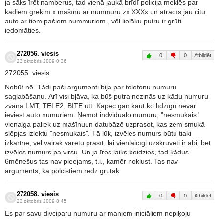
ja sāks īrēt namberus, tad vienā jaukā brīdī policija meklēs par
kādiem grēkim x mašīnu ar nummuru zx XXXx un atradīs jau citu
auto ar tiem pašiem nummuriem , vēl lielāku putru ir grūti
iedomāties.
272056. viesis
0
0
Atbildēt
23.oktobris 2009 0:36
272055. viesis
Nebūt nē. Tādi paši argumenti bija par telefonu numuru
saglabāšanu. Arī visi bļāva, ka būš putra nezinās uz kādu numuru
zvana LMT, TELE2, BITE utt. Kapēc gan kaut ko līdzīgu nevar
ieviest auto numuriem. Ņemot indviduālo numuru, "nesmukais"
vienalga paliek uz mašīnuun datubāzē uzprasot, kas zem smukā
slēpjas izlektu "nesmukais". Tā lūk, izvēles numurs būtu tiaki
izkārtne, vēl vairāk varētu prasīt, lai vienlaicīgi uzskrūvēti ir abi, bet
izvēles numurs pa virsu. Un ja īres laiks beidzies, tad kādus
6mēnešus tas nav pieejams, t.i., kamēr noklust. Tas nav
arguments, ka polcistiem redz grūtāk.
272058. viesis
0
0
Atbildēt
23.oktobris 2009 8:45
Es par savu divciparu numuru ar maniem iniciāliem nepiķoju