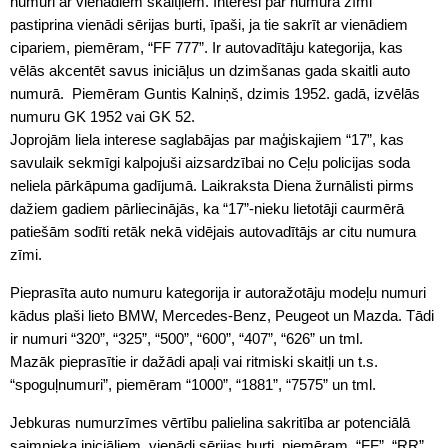
numuri ar vienādiem skaitļiem. Interesi par numura zīmi
pastiprina vienādi sērijas burti, īpaši, ja tie sakrīt ar vienādiem
cipariem, piemēram, “FF 777”. Ir autovadītāju kategorija, kas
vēlās akcentēt savus iniciāļus un dzimšanas gada skaitli auto
numurā. Piemēram Guntis Kalniņš, dzimis 1952. gadā, izvēlās
numuru GK 1952 vai GK 52.
Joprojām liela interese saglabājas par maģiskajiem “17”, kas
savulaik sekmīgi kalpojuši aizsardzībai no Ceļu policijas soda
neliela pārkāpuma gadījumā. Laikraksta Diena žurnālisti pirms
dažiem gadiem pārliecinājās, ka “17”-nieku lietotāji caurmērā
patiešām sodīti retāk nekā vidējais autovadītājs ar citu numura
zīmi.
Pieprasīta auto numuru kategorija ir autoražotāju modeļu numuri
kādus plaši lieto BMW, Mercedes-Benz, Peugeot un Mazda. Tādi
ir numuri “320”, “325”, “500”, “600”, “407”, “626” un tml.
Mazāk pieprasītie ir dažādi apaļi vai ritmiski skaitļi un t.s.
“spoguļnumuri”, piemēram “1000”, “1881”, “7575” un tml.
Jebkuras numurzīmes vērtību palielina sakritība ar potenciālā
saimnieka iniciāļiem, vienādi sērijas burti, piemēram, “FF”, “RR”,