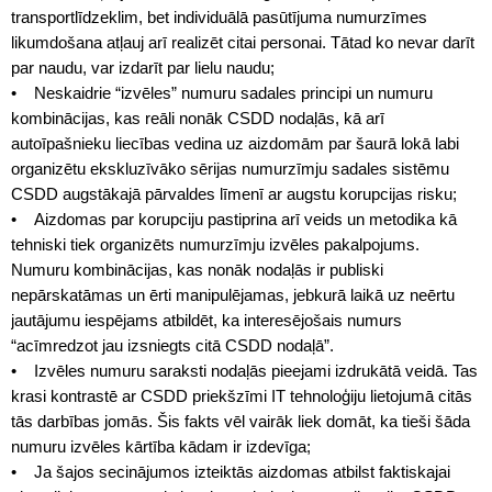
transportlīdzeklim, bet individuālā pasūtījuma numurzīmes
likumdošana atļauj arī realizēt citai personai. Tātad ko nevar darīt
par naudu, var izdarīt par lielu naudu;
• Neskaidrie “izvēles” numuru sadales principi un numuru
kombinācijas, kas reāli nonāk CSDD nodaļās, kā arī
autoīpašnieku liecības vedina uz aizdomām par šaurā lokā labi
organizētu ekskluzīvāko sērijas numurzīmju sadales sistēmu
CSDD augstākajā pārvaldes līmenī ar augstu korupcijas risku;
• Aizdomas par korupciju pastiprina arī veids un metodika kā
tehniski tiek organizēts numurzīmju izvēles pakalpojums.
Numuru kombinācijas, kas nonāk nodaļās ir publiski
nepārskatāmas un ērti manipulējamas, jebkurā laikā uz neērtu
jautājumu iespējams atbildēt, ka interesējošais numurs
“acīmredzot jau izsniegts citā CSDD nodaļā”.
• Izvēles numuru saraksti nodaļās pieejami izdrukātā veidā. Tas
krasi kontrastē ar CSDD priekšzīmi IT tehnoloģiju lietojumā citās
tās darbības jomās. Šis fakts vēl vairāk liek domāt, ka tieši šāda
numuru izvēles kārtība kādam ir izdevīga;
• Ja šajos secinājumos izteiktās aizdomas atbilst faktiskajai