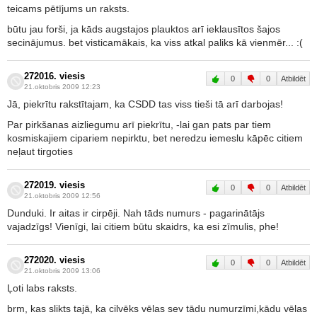
teicams pētījums un raksts.
būtu jau forši, ja kāds augstajos plauktos arī ieklausītos šajos
secinājumus. bet visticamākais, ka viss atkal paliks kā vienmēr... :(
272016. viesis
0
0
Atbildēt
21.oktobris 2009 12:23
Jā, piekrītu rakstītajam, ka CSDD tas viss tieši tā arī darbojas!
Par pirkšanas aizliegumu arī piekrītu, -lai gan pats par tiem
kosmiskajiem cipariem nepirktu, bet neredzu iemeslu kāpēc citiem
neļaut tirgoties
272019. viesis
0
0
Atbildēt
21.oktobris 2009 12:56
Dunduki. Ir aitas ir cirpēji. Nah tāds numurs - pagarinātājs
vajadzīgs! Vienīgi, lai citiem būtu skaidrs, ka esi zīmulis, phe!
272020. viesis
0
0
Atbildēt
21.oktobris 2009 13:06
Ļoti labs raksts.
brm, kas slikts tajā, ka cilvēks vēlas sev tādu numurzīmi,kādu vēlas