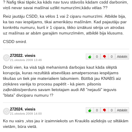
? Nafig tikai tāpēc,ka kāds nav tuvu stāvošs kādam csdd darbonim,
viņš nevar savai mašīnai uzlikt numurzīmi,kādu vēlas ??
Reiz jautāju CSDD, ka vēlos 1 vai 2 ciparu numurzīmi. Atbilde bija,
ka tas nav iespējams, tikai amerikāņu mašīnām. Kad pajautāju par
konkrētu numuru, kurš ir 1 cipara, tikko iznākusi sērija un atrodas
uz mašīnas ar abām garajām numurzīmēm, atbildē bija klusums.
CSDD smird.
272022. viesis
0
0
Atbildēt
21.oktobris 2009 13:46
Droši vien, ka visā tajā mehanismā darbojas kaut kāda slēptā
korupcija, kuras rezultātā atsevišķas amatpersonas iespējams
tikušas un tiek pie materialiem labumiem. Būtībā jau KNABS aiz
ziņkāres varēja to procesu papētīt - kā piem. pilsonis
zaļknābis/perduns savam lietotajam audi A8 "nejauši" ieguvis
"blata" divciparu numuru !?
272024. viesis
0
0
Atbildēt
21.oktobris 2009 14:00
Ko nu vairs ,viss jau ir izaimniekots un Krauklis aizlidojis uz siltākām
vietām, būra vietā.