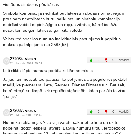
vienādus simbolus pēc kārtas.
Simbolu kombinācijā nedrīkst būt latviešu valodas normatīvajām
prasībām neatbilstošs burtu salikums, un simbolu kombinācija
nedrīkst veidot nepieklājīgus un rupjus vārdus, kā arī iestāžu
nosaukumus gan latviešu, gan citā valodā.
Valsts reģistrācijas numura individuālais pasūtījums ir papildus
maksas pakalpojums (Ls 2563,55).
272034. viesis
0
0
Atbildēt
21.oktobris 2009 20:37
Ļoti slikti slēpts numuru portāla reklāmas raksts.
Ja jūs tam neticat, tad palasiet kā pētījumus atspoguļo respektabli
mediji, kā piemēram, Leta, Reuters, Dienas Bizness u.c. Bet šeit,
katrā otrajā rindkopā tiek regulāri atgādināts, kāds portāls to visu
"pētījis".
272037. viesis
0
0
Atbildēt
21.oktobris 2009 22:42
Nu un,ka reklamējas ? Ja viņi varētu sakārtot to lietu un uz to
nopelnīt, dodot iespēju ''atvērt'' Latvijā numuru tirgu , ierobezojot
koruptīvās shēmiņas ?? Lai nopelna kaut miljonu, tas tak ir OK.