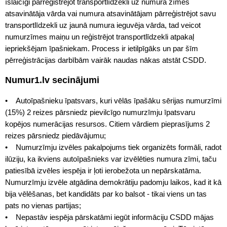
īslaicīgi pārreģistrējot transportlīdzekli uz numura zīmes
atsavinātāja vārda vai numura atsavinātājam pārreģistrējot savu
transportlīdzekli uz jaunā numura ieguvēja vārda, tad veicot
numurzīmes maiņu un reģistrējot transportlīdzekli atpakaļ
iepriekšējam īpašniekam. Process ir ietilpīgāks un par šīm
pērreģistrācijas darbībām vairāk naudas nākas atstāt CSDD.
Numur1.lv secinājumi
• Autoīpašnieku īpatsvars, kuri vēlās īpašāku sērijas numurzīmi
(15%) 2 reizes pārsniedz pievilcīgo numurzīmju īpatsvaru
kopējos numerācijas resursos. Citiem vārdiem pieprasījums 2
reizes pārsniedz piedāvājumu;
• Numurzīmju izvēles pakalpojums tiek organizēts formāli, radot
ilūziju, ka ikviens autoīpašnieks var izvēlēties numura zīmi, taču
patiesībā izvēles iespēja ir ļoti ierobežota un nepārskatāma.
Numurzīmju izvēle atgādina demokrātiju padomju laikos, kad it kā
bija vēlēšanas, bet kandidāts par ko balsot - tikai viens un tas
pats no vienas partijas;
• Nepastāv iespēja pārskatāmi iegūt informāciju CSDD mājas