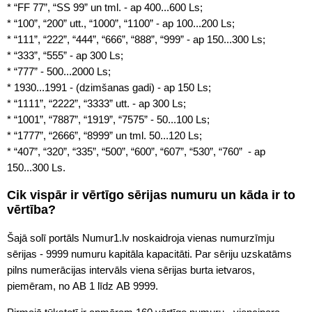
* “FF 77”, “SS 99” un tml. - ap 400...600 Ls;
* “100”, “200” utt., “1000”, “1100” - ap 100...200 Ls;
* “111”, “222”, “444”, “666”, “888”, “999” - ap 150...300 Ls;
* “333”, “555” - ap 300 Ls;
* “777” - 500...2000 Ls;
* 1930...1991 - (dzimšanas gadi) - ap 150 Ls;
* “1111”, “2222”, “3333” utt. - ap 300 Ls;
* “1001”, “7887”, “1919”, “7575” - 50...100 Ls;
* “1777”, “2666”, “8999” un tml. 50...120 Ls;
* “407”, “320”, “335”, “500”, “600”, “607”, “530”, “760” - ap
150...300 Ls.
Cik vispār ir vērtīgo sērijas numuru un kāda ir to
vērtība?
Šajā solī portāls Numur1.lv noskaidroja vienas numurzīmju
sērijas - 9999 numuru kapitāla kapacitāti. Par sēriju uzskatāms
pilns numerācijas intervāls viena sērijas burta ietvaros,
piemēram, no AB 1 līdz AB 9999.