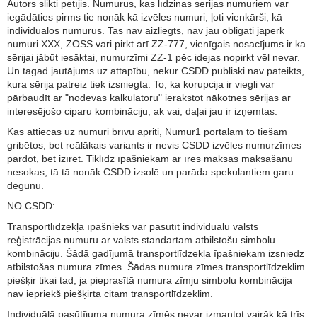
Autors slikti pētījis. Numurus, kas līdzinās sērijas numuriem var
iegādāties pirms tie nonāk kā izvēles numuri, ļoti vienkārši, kā
individuālos numurus. Tas nav aizliegts, nav jau obligāti jāpērk
numuri XXX, ZOSS vari pirkt arī ZZ-777, vienīgais nosacījums ir ka
sērijai jābūt iesāktai, numurzīmi ZZ-1 pēc idejas nopirkt vēl nevar.
Un tagad jautājums uz attapību, nekur CSDD publiski nav pateikts,
kura sērija patreiz tiek izsniegta. To, ka korupcija ir viegli var
pārbaudīt ar "nodevas kalkulatoru" ierakstot nākotnes sērijas ar
interesējošo ciparu kombināciju, ak vai, daļai jau ir izņemtas.
Kas attiecas uz numuri brīvu apriti, Numur1 portālam to tiešām
gribētos, bet reālākais variants ir nevis CSDD izvēles numurzīmes
pārdot, bet izīrēt. Tiklīdz īpašniekam ar īres maksas maksāšanu
nesokas, tā tā nonāk CSDD izsolē un parāda spekulantiem garu
degunu.
NO CSDD:
Transportlīdzekļa īpašnieks var pasūtīt individuālu valsts
reģistrācijas numuru ar valsts standartam atbilstošu simbolu
kombināciju. Šādā gadījumā transportlīdzekļa īpašniekam izsniedz
atbilstošas numura zīmes. Šādas numura zīmes transportlīdzeklim
piešķir tikai tad, ja pieprasītā numura zīmju simbolu kombinācija
nav iepriekš piešķirta citam transportlīdzeklim.
Individuālā pasūtījuma numura zīmēs nevar izmantot vairāk kā trīs