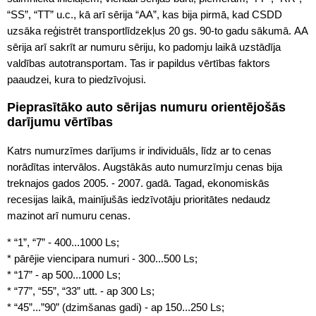
“SS”, “TT” u.c., kā arī sērija “AA”, kas bija pirmā, kad CSDD
uzsāka reģistrēt transportlīdzekļus 20 gs. 90-to gadu sākumā. AA
sērija arī sakrīt ar numuru sēriju, ko padomju laikā uzstādīja
valdības autotransportam. Tas ir papildus vērtības faktors
paaudzei, kura to piedzīvojusi.
Pieprasītāko auto sērijas numuru orientējošās
darījumu vērtības
Katrs numurzīmes darījums ir individuāls, līdz ar to cenas
norādītas intervālos. Augstākās auto numurzīmju cenas bija
treknajos gados 2005. - 2007. gadā. Tagad, ekonomiskās
recesijas laikā, mainījušās iedzīvotāju prioritātes nedaudz
mazinot arī numuru cenas.
* “1”, “7” - 400...1000 Ls;
* pārējie viencipara numuri - 300...500 Ls;
* “17” - ap 500...1000 Ls;
* “77”, “55”, “33” utt. - ap 300 Ls;
* “45”...”90” (dzimšanas gadi) - ap 150...250 Ls;