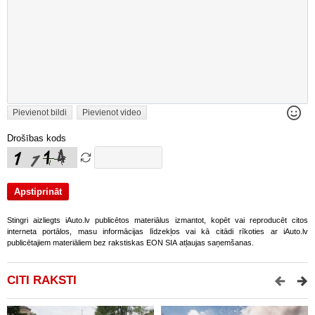
Pievienot bildi
Pievienot video
Drošības kods
Stingri aizliegts iAuto.lv publicētos materiālus izmantot, kopēt vai reproducēt citos
interneta portālos, masu informācijas līdzekļos vai kā citādi rīkoties ar iAuto.lv
publicētajiem materiāliem bez rakstiskas EON SIA atļaujas saņemšanas.
CITI RAKSTI