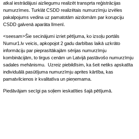
atkal iestrādājusi aizliegumu realizēt transprta reģistrācijas
numurzīmes. Turklāt CSDD realizētais numurzīmju izvēles
pakalpojums vedina uz pamatotām aizdomām par korupciju
CSDD galvenā aparāta līmenī.
<seesam>Šie secinājumi izriet pētījuma, ko izsoļu portāls
Numur1.lv veicis, apkopojot 2 gadu darbības laikā uzkrāto
informāciju par pieprasītākajām sērijas numurzīmju
kombinācijām, to tirgus cenām un Latvijā pastāvošo numurzīmju
sadales mehānismu. Uzreiz piebildīsim, ka šeit netiks apskatīta
individuālā pasūtījuma numurzīmju aprites kārtība, kas
pamatvilcienos ir kvalitatīva un pieņemama.
Piedāvājam secīgi pa soļiem ieskatīties šajā pētījumā.