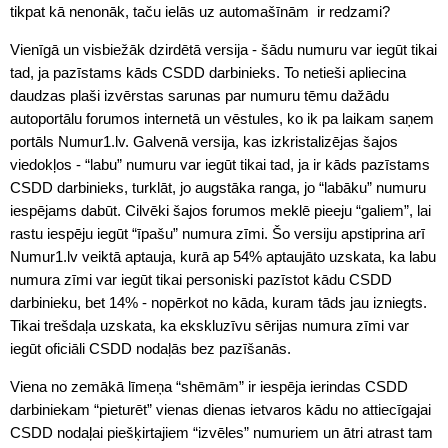
tikpat kā nenonāk, taču ielās uz automašīnām ir redzami?
Vienīgā un visbiežāk dzirdētā versija - šādu numuru var iegūt tikai
tad, ja pazīstams kāds CSDD darbinieks. To netieši apliecina
daudzas plaši izvērstas sarunas par numuru tēmu dažādu
autoportālu forumos internetā un vēstules, ko ik pa laikam saņem
portāls Numur1.lv. Galvenā versija, kas izkristalizējas šajos
viedokļos - “labu” numuru var iegūt tikai tad, ja ir kāds pazīstams
CSDD darbinieks, turklāt, jo augstāka ranga, jo “labāku” numuru
iespējams dabūt. Cilvēki šajos forumos meklē pieeju “galiem”, lai
rastu iespēju iegūt “īpašu” numura zīmi. Šo versiju apstiprina arī
Numur1.lv veiktā aptauja, kurā ap 54% aptaujāto uzskata, ka labu
numura zīmi var iegūt tikai personiski pazīstot kādu CSDD
darbinieku, bet 14% - nopērkot no kāda, kuram tāds jau izniegts.
Tikai trešdaļa uzskata, ka ekskluzīvu sērijas numura zīmi var
iegūt oficiāli CSDD nodaļās bez pazīšanās.
Viena no zemākā līmeņa “shēmām” ir iespēja ierindas CSDD
darbiniekam “pieturēt” vienas dienas ietvaros kādu no attiecīgajai
CSDD nodaļai piešķirtajiem “izvēles” numuriem un ātri atrast tam