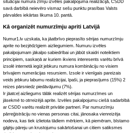
situācijai numura zīmju izvēles pakalpojuma realizācijā, CSDD
savā darbībā neievēro vismaz sešu punktu prasības Valsts
pārvaldes iekārtas likuma 10. pantā.
Kā organizēt numurzīmju apriti Latvijā
Numur1.lv uzskata, ka jāatbrīvo pieprasīto sērijas numurzīmju
aprite no bezjēdzīgiem aizliegumiem. Numuru izvēles
pakalpojumam jākalpo sabiedrībai un jābūt skaidri noteiktiem
principiem, saskaņā ar kuriem ikviens interesents varētu brīvā
izsolē internetā iegūt jebkuru numura kombināciju no visiem
brīvajiem numerācijas resursiem. Izsole ir vienīgais pareizais
veids jebkuru labumu realizācijai, īpaši, ja pieprasījums (15%) 2
reizes pārsniedz piedāvājumu (7%).
Ir jāatceļ aizliegums tālāk realizēt sērijas numurzīmes un
jāsekmē to otrreizējā aprite. Izvēles pakalpojumu ciešā sadarbībā
ar CSDD varētu realizēt privātie partneri. Par numurzīmju
pārreģistrāciju no vienas personas citai, jānosaka vienreizēja
nodeva, kas tiek izlietota tādiem mērķiem, kā piemēram, bīstamo
gājēju pāreju un krustojumu sakārtošanai un citiem satiksmes