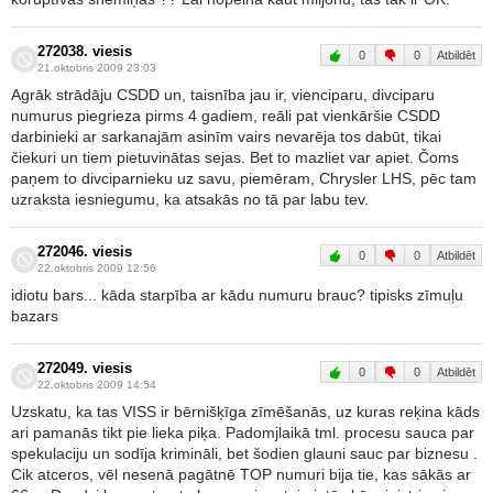
272038. viesis
0
0
Atbildēt
21.oktobris 2009 23:03
Agrāk strādāju CSDD un, taisnība jau ir, vienciparu, divciparu
numurus piegrieza pirms 4 gadiem, reāli pat vienkāršie CSDD
darbinieki ar sarkanajām asinīm vairs nevarēja tos dabūt, tikai
čiekuri un tiem pietuvinātas sejas. Bet to mazliet var apiet. Čoms
paņem to divciparnieku uz savu, piemēram, Chrysler LHS, pēc tam
uzraksta iesniegumu, ka atsakās no tā par labu tev.
272046. viesis
0
0
Atbildēt
22.oktobris 2009 12:56
idiotu bars... kāda starpība ar kādu numuru brauc? tipisks zīmuļu
bazars
272049. viesis
0
0
Atbildēt
22.oktobris 2009 14:54
Uzskatu, ka tas VISS ir bērnišķīga zīmēšanās, uz kuras reķina kāds
ari pamanās tikt pie lieka piķa. Padomjlaikā tml. procesu sauca par
spekulaciju un sodīja krimināli, bet šodien glauni sauc par biznesu .
Cik atceros, vēl nesenā pagātnē TOP numuri bija tie, kas sākās ar