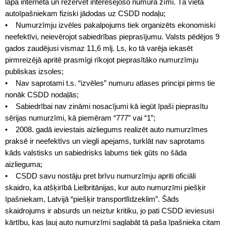
lapā internetā un rezervēt interesējošo numura zīmi. Tā vietā
autoīpašniekam fiziski jādodas uz CSDD nodaļu;
• Numurzīmju izvēles pakalpojums tiek organizēts ekonomiski
neefektīvi, neievērojot sabiedrības pieprasījumu. Valsts pēdējos 9
gados zaudējusi vismaz 11,6 mlj. Ls, ko tā varēja iekasēt
pirmreizējā apritē prasmīgi rīkojot pieprasītāko numurzīmju
publiskas izsoles;
• Nav saprotami t.s. “izvēles” numuru atlases principi pirms tie
nonāk CSDD nodaļās;
• Sabiedrībai nav zināmi nosacījumi kā iegūt īpaši pieprasītu
sērijas numurzīmi, kā piemēram “777” vai “1”;
• 2008. gadā ieviestais aizliegums realizēt auto numurzīmes
praksē ir neefektīvs un viegli apejams, turklāt nav saprotams
kāds valstisks un sabiedrisks labums tiek gūts no šāda
aizlieguma;
• CSDD savu nostāju pret brīvu numurzīmju apriti oficiāli
skaidro, ka atšķirībā Lielbritānijas, kur auto numurzīmi piešķir
īpašniekam, Latvijā “piešķir transportlīdzeklim”. Šāds
skaidrojums ir absurds un neiztur kritiku, jo pati CSDD ieviesusi
kārtību, kas ļauj auto numurzīmi saglabāt tā paša īpašnieka citam