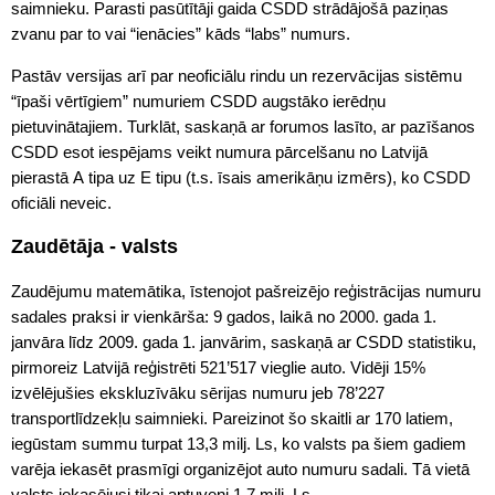
saimnieku. Parasti pasūtītāji gaida CSDD strādājošā paziņas
zvanu par to vai “ienācies” kāds “labs” numurs.
Pastāv versijas arī par neoficiālu rindu un rezervācijas sistēmu
“īpaši vērtīgiem” numuriem CSDD augstāko ierēdņu
pietuvinātajiem. Turklāt, saskaņā ar forumos lasīto, ar pazīšanos
CSDD esot iespējams veikt numura pārcelšanu no Latvijā
pierastā A tipa uz E tipu (t.s. īsais amerikāņu izmērs), ko CSDD
oficiāli neveic.
Zaudētāja - valsts
Zaudējumu matemātika, īstenojot pašreizējo reģistrācijas numuru
sadales praksi ir vienkārša: 9 gados, laikā no 2000. gada 1.
janvāra līdz 2009. gada 1. janvārim, saskaņā ar CSDD statistiku,
pirmoreiz Latvijā reģistrēti 521’517 vieglie auto. Vidēji 15%
izvēlējušies ekskluzīvāku sērijas numuru jeb 78’227
transportlīdzekļu saimnieki. Pareizinot šo skaitli ar 170 latiem,
iegūstam summu turpat 13,3 milj. Ls, ko valsts pa šiem gadiem
varēja iekasēt prasmīgi organizējot auto numuru sadali. Tā vietā
valsts iekasējusi tikai aptuveni 1,7 milj. Ls.