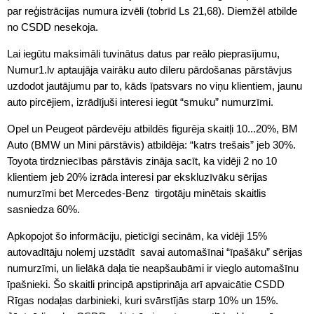
par reģistrācijas numura izvēli (tobrīd Ls 21,68). Diemžēl atbilde
no CSDD nesekoja.
Lai iegūtu maksimāli tuvinātus datus par reālo pieprasījumu,
Numur1.lv aptaujāja vairāku auto dīleru pārdošanas pārstāvjus
uzdodot jautājumu par to, kāds īpatsvars no viņu klientiem, jaunu
auto pircējiem, izrādījuši interesi iegūt “smuku” numurzīmi.
Opel un Peugeot pārdevēju atbildēs figurēja skaitļi 10...20%, BM
Auto (BMW un Mini pārstāvis) atbildēja: “katrs trešais” jeb 30%.
Toyota tirdzniecības pārstāvis zināja sacīt, ka vidēji 2 no 10
klientiem jeb 20% izrāda interesi par ekskluzīvāku sērijas
numurzīmi bet Mercedes-Benz tirgotāju minētais skaitlis
sasniedza 60%.
Apkopojot šo informāciju, pieticīgi secinām, ka vidēji 15%
autovadītāju nolemj uzstādīt savai automašīnai “īpašāku” sērijas
numurzīmi, un lielākā daļa tie neapšaubāmi ir vieglo automašīnu
īpašnieki. Šo skaitli principā apstiprināja arī apvaicātie CSDD
Rīgas nodaļas darbinieki, kuri svārstījās starp 10% un 15%.