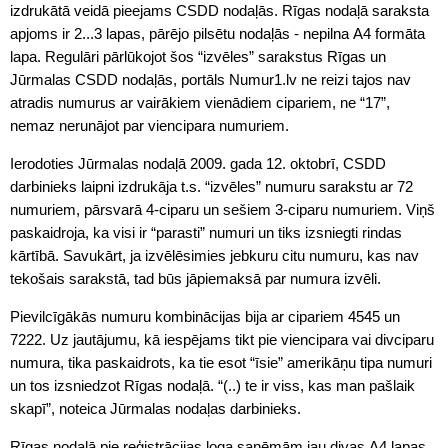
izdrukātā veidā pieejams CSDD nodaļās. Rīgas nodaļā saraksta
apjoms ir 2...3 lapas, pārējo pilsētu nodaļās - nepilna A4 formāta
lapa. Regulāri pārlūkojot šos “izvēles” sarakstus Rīgas un
Jūrmalas CSDD nodaļās, portāls Numur1.lv ne reizi tajos nav
atradis numurus ar vairākiem vienādiem cipariem, ne “17”,
nemaz nerunājot par viencipara numuriem.
Ierodoties Jūrmalas nodaļā 2009. gada 12. oktobrī, CSDD
darbinieks laipni izdrukāja t.s. “izvēles” numuru sarakstu ar 72
numuriem, pārsvarā 4-ciparu un sešiem 3-ciparu numuriem. Viņš
paskaidroja, ka visi ir “parasti” numuri un tiks izsniegti rindas
kārtībā. Savukārt, ja izvēlēsimies jebkuru citu numuru, kas nav
tekošais sarakstā, tad būs jāpiemaksā par numura izvēli.
Pievilcīgākās numuru kombinācijas bija ar cipariem 4545 un
7222. Uz jautājumu, kā iespējams tikt pie viencipara vai divciparu
numura, tika paskaidrots, ka tie esot “īsie” amerikāņu tipa numuri
un tos izsniedzot Rīgas nodaļā. “(..) te ir viss, kas man pašlaik
skapī”, noteica Jūrmalas nodaļas darbinieks.
Rīgas nodaļā pie reģistrācijas loga saņēmām jau divas A4 lapas,