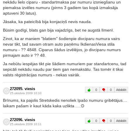
nekādu lielo ciparu - standartmaksa par numuru izsniegšanu un
piemaksa izvēles numuru (pirms 3 gadiem tas kopā izmaksāja
aptuveni 30 latus).
Jāsaka, ka pateicībā bija konjaciņš nevis nauda.
Būsim godīgi, blats gan bija vajadzīgs, bet ne augstā līmenī.
Zinot, ka ar maniem "blatiem" šodienpie divciparu numura vairs
nevar tikt, tad savam otram auto paņēmu IkdienasViesa stila
numuru - ?? 4848. Ciparus šādus izvēlējos, jo divciparu numurs
pirmajam auto ir ?? 48.
Ja nebūtu iespējas tikt pie šādiem numuriem par standartcenu, tad
sepicāli nekādu naudu par tiem gan nemaksātu. Tas tomēr it tikai
valsts rēgistrācijas numurs - nekas vairāk.
272095. viesis
0
0
Atbildēt
25.oktobris 2009 10:10
Brīnums, ka pajolis Stretskedis nenoliek īpašo numuru gribētājus....
laikam pašam ir kaut kāda kaka uzlikta ....:D
272096. viesis
0
0
Atbildēt
25.oktobris 2009 10:11