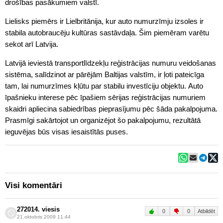
drošības pasākumiem valstī.
Lielisks piemērs ir Lielbritānija, kur auto numurzīmju izsoles ir
stabila autobraucēju kultūras sastāvdaļa. Šim piemēram varētu
sekot arī Latvija.
Latvijā ieviestā transportlīdzekļu reģistrācijas numuru veidošanas
sistēma, salīdzinot ar pārējām Baltijas valstīm, ir ļoti pateicīga
tam, lai numurzīmes kļūtu par stabilu investīciju objektu. Auto
īpašnieku interese pēc īpašiem sērijas reģistrācijas numuriem
skaidri apliecina sabiedrības pieprasījumu pēc šāda pakalpojuma.
Prasmīgi sakārtojot un organizējot šo pakalpojumu, rezultātā
ieguvējas būs visas iesaistītās puses.
Visi komentāri
272014. viesis
0
0
Atbildēt
21.oktobris 2009 11:44