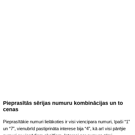
Pieprasītās sērijas numuru kombinācijas un to
cenas
Pieprasītākie numuri lielākoties ir visi viencipara numuri, īpaši “1”
un “7”, vienubrīd pastiprināta interese bija “4”, kā arī visi pārējie