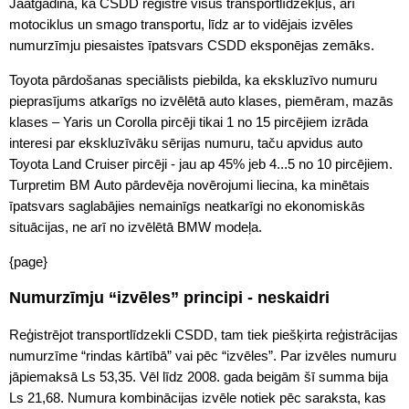
Jāatgādina, ka CSDD reģistrē visus transportlīdzekļus, arī
motociklus un smago transportu, līdz ar to vidējais izvēles
numurzīmju piesaistes īpatsvars CSDD eksponējas zemāks.
Toyota pārdošanas speciālists piebilda, ka ekskluzīvo numuru
pieprasījums atkarīgs no izvēlētā auto klases, piemēram, mazās
klases – Yaris un Corolla pircēji tikai 1 no 15 pircējiem izrāda
interesi par ekskluzīvāku sērijas numuru, taču apvidus auto
Toyota Land Cruiser pircēji - jau ap 45% jeb 4...5 no 10 pircējiem.
Turpretim BM Auto pārdevēja novērojumi liecina, ka minētais
īpatsvars saglabājies nemainīgs neatkarīgi no ekonomiskās
situācijas, ne arī no izvēlētā BMW modeļa.
{page}
Numurzīmju “izvēles” principi - neskaidri
Reģistrējot transportlīdzekli CSDD, tam tiek piešķirta reģistrācijas
numurzīme “rindas kārtībā” vai pēc “izvēles”. Par izvēles numuru
jāpiemaksā Ls 53,35. Vēl līdz 2008. gada beigām šī summa bija
Ls 21,68. Numura kombinācijas izvēle notiek pēc saraksta, kas