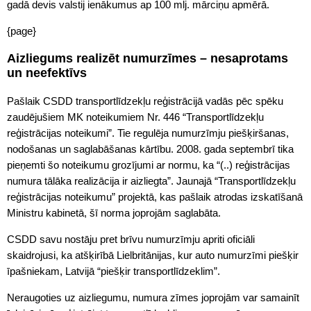
gadā devis valstij ienākumus ap 100 mlj. mārciņu apmērā.
{page}
Aizliegums realizēt numurzīmes – nesaprotams
un neefektīvs
Pašlaik CSDD transportlīdzekļu reģistrācijā vadās pēc spēku
zaudējušiem MK noteikumiem Nr. 446 “Transportlīdzekļu
reģistrācijas noteikumi”. Tie regulēja numurzīmju piešķiršanas,
nodošanas un saglabāšanas kārtību. 2008. gada septembrī tika
pieņemti šo noteikumu grozījumi ar normu, ka “(..) reģistrācijas
numura tālāka realizācija ir aizliegta”. Jaunajā “Transportlīdzekļu
reģistrācijas noteikumu” projektā, kas pašlaik atrodas izskatīšanā
Ministru kabinetā, šī norma joprojām saglabāta.
CSDD savu nostāju pret brīvu numurzīmju apriti oficiāli
skaidrojusi, ka atšķirībā Lielbritānijas, kur auto numurzīmi piešķir
īpašniekam, Latvijā “piešķir transportlīdzeklim”.
Neraugoties uz aizliegumu, numura zīmes joprojām var samainīt