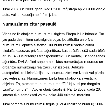
Tikai 2007. un 2008. gadā, kad CSDD reģistrēja ap 200’000 vieglo
auto, valsts zaudēja ap 4,4 mlj. Ls.
Numurzīmes citur pasaulē
Viens no lielākajiem numurzīmju tirgiem Eiropā ir Lielbritānijā. Tur
jau gadu desmitiem sekmīgi darbojas ļoti attīstīta un brīva
numurzīmju aprites sistēma. Tur numurzīmju sadalē aktīvi
piedalās daudzas privātas aģentūras, kas strādā ciešā sadarbībā
ar DVLA - Lielbritānijas transportlīdzekļu un vadītāju licencēšanas
aģentūru. DVLA dīleri saņem noteiktus numerācijas resursus un
organizē numurzīmju realizāciju un izsoles. Jebkurš
autoīpašnieks Lielbritānijā savu numura zīmi var izsolīt vai pārdot
pēc vēlēšanās. Numurzīmes Lielbritānijā kalpo kā investīciju
objekts. Tā, piemēram, numura zīme “F1” kļuvusi par dārgāko
izsolīto numurzīmi Apvienotajā Karalistē. Par to 2008. gada 29.
janvārī tika samaksāti vairāk nekā 440 tūkstoši mārciņu.
Tikai primārais numurzīmju tirgus (DVLA realizētie numuri) 2006.