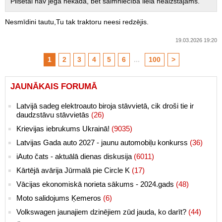
Pilsētai nav jēga nekāda, bet saimniecībā lielā neaizstājams.
Nesmīdini tautu,Tu tak traktoru neesi redzējis.
19.03.2026 19:20
1
2
3
4
5
6
...
100
>
JAUNĀKAIS FORUMĀ
Latvijā sadeg elektroauto biroja stāvvietā, cik droši tie ir
daudzstāvu stāvvietās
(26)
Krievijas iebrukums Ukrainā!
(9035)
Latvijas Gada auto 2027 - jaunu automobiļu konkurss
(36)
iAuto čats - aktuālā dienas diskusija
(6011)
Kārtējā avārija Jūrmalā pie Circle K
(17)
Vācijas ekonomiskā norieta sākums - 2024.gads
(48)
Moto salidojums Ķemeros
(6)
Volkswagen jaunajiem dzinējiem zūd jauda, ko darīt?
(44)