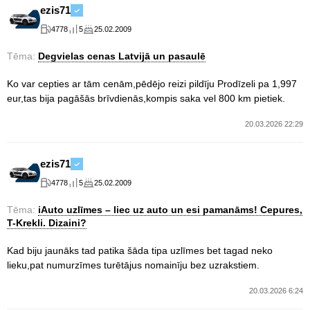
ezis71
4778
5
25.02.2009
Tēma:
Degvielas cenas Latvijā un pasaulē
Ko var cepties ar tām cenām,pēdējo reizi pildīju Prodīzeli pa 1,997
eur,tas bija pagāšās brīvdienās,kompis saka vel 800 km pietiek.
20.03.2026 22:29
ezis71
4778
5
25.02.2009
Tēma:
iAuto uzlīmes – liec uz auto un esi pamanāms! Cepures,
T-Krekli. Dizaini?
Kad biju jaunāks tad patika šāda tipa uzlīmes bet tagad neko
lieku,pat numurzīmes turētājus nomainīju bez uzrakstiem.
20.03.2026 6:24