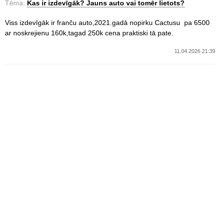
Tēma:
Kas ir izdevīgāk? Jauns auto vai tomēr lietots?
Viss izdevīgāk ir franču auto,2021.gadā nopirku Cactusu pa 6500
ar noskrejienu 160k,tagad 250k cena praktiski tā pate.
11.04.2026 21:39