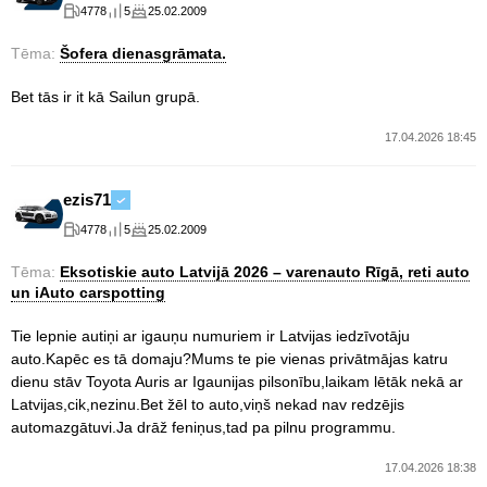
4778
5
25.02.2009
Tēma:
Šofera dienasgrāmata.
Bet tās ir it kā Sailun grupā.
17.04.2026 18:45
ezis71
4778
5
25.02.2009
Tēma:
Eksotiskie auto Latvijā 2026 – varenauto Rīgā, reti auto
un iAuto carspotting
Tie lepnie autiņi ar igauņu numuriem ir Latvijas iedzīvotāju
auto.Kapēc es tā domaju?Mums te pie vienas privātmājas katru
dienu stāv Toyota Auris ar Igaunijas pilsonību,laikam lētāk nekā ar
Latvijas,cik,nezinu.Bet žēl to auto,viņš nekad nav redzējis
automazgātuvi.Ja drāž feniņus,tad pa pilnu programmu.
17.04.2026 18:38