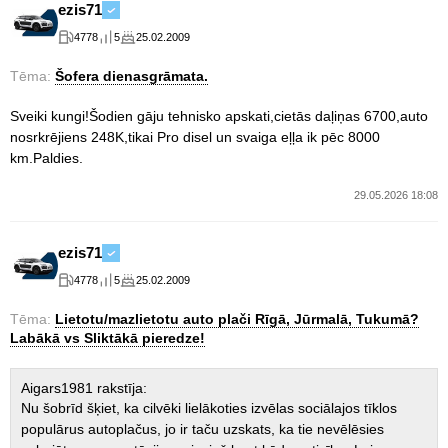
ezis71
4778
5
25.02.2009
Tēma:
Šofera dienasgrāmata.
Sveiki kungi!Šodien gāju tehnisko apskati,cietās daļiņas 6700,auto
nosrkrējiens 248K,tikai Pro disel un svaiga eļļa ik pēc 8000
km.Paldies.
29.05.2026 18:08
ezis71
4778
5
25.02.2009
Tēma:
Lietotu/mazlietotu auto plači Rīgā, Jūrmalā, Tukumā?
Labākā vs Sliktākā pieredze!
Aigars1981 rakstīja:
Nu šobrīd šķiet, ka cilvēki lielākoties izvēlas sociālajos tīklos
populārus autoplačus, jo ir taču uzskats, ka tie nevēlēsies