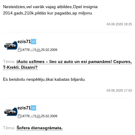
Nesteidzies,vel vairāk vajag atbildes,Opel insignia
2014.gads,210k,pildās kur pagadās,ap miljonu.
04.06.2026 18:25
ezis71
4778
5
25.02.2009
Tēma:
iAuto uzlīmes – liec uz auto un esi pamanāms! Cepures,
T-Krekli. Dizaini?
Es beisbolu nespēlēju,tikai kabatas biljardu.
04.06.2026 17:03
ezis71
4778
5
25.02.2009
Tēma:
Šofera dienasgrāmata.