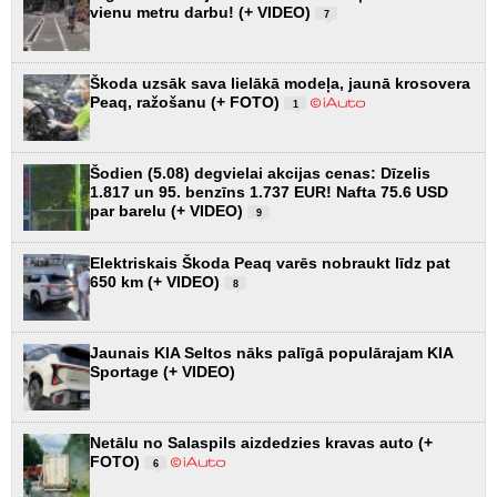
vienu metru darbu! (+ VIDEO)
7
Škoda uzsāk sava lielākā modeļa, jaunā krosovera
Peaq, ražošanu (+ FOTO)
1
Šodien (5.08) degvielai akcijas cenas: Dīzelis
1.817 un 95. benzīns 1.737 EUR! Nafta 75.6 USD
par barelu (+ VIDEO)
9
Elektriskais Škoda Peaq varēs nobraukt līdz pat
650 km (+ VIDEO)
8
Jaunais KIA Seltos nāks palīgā populārajam KIA
Sportage (+ VIDEO)
Netālu no Salaspils aizdedzies kravas auto (+
FOTO)
6