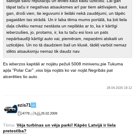
sabojāt savu reputāciju un ievieš kaut kādu uzticību. Lai gan
tāpat taču ir negatīvas atsauksmes arī par tiem aktīvajiem, kaut
gan, droši vien, tie ieguvumi ir lielāki nekā zaudējumi, un tāpēc
pagaidām tas strādā. Un ir laba tēma mums portālā, ka ļoti liela
daļa cilvēku nemaz nestāsta un neplātās ar to, ka ir kārtīgi
ieberzušies, jo, protams, ir, ka tu taču esi loxs un pats
nepārbaudīji kārtīgi auto vai, piemēram, nepaņēmi atskaiti un
uzticējies. Un no tā daudziem bail un klusē, tādēļ varbūt nemaz
slikto atsauksmju nemaz tik daudz nav.
Es ieberzos kapitāli ar nojātu pežuli 5008 minivenu,pie Tukuma
apļa "Polar Car" ,viss bija nojāts ko var nojāt.Negribās pat
atcerēties šo auto.
28.04.2026 18:12
ezis71
4778
5
25.02.2009
Tēma:
Vēja turbīnas un vēja parki! Kāpēc Latvijā ir liela
pretestība?