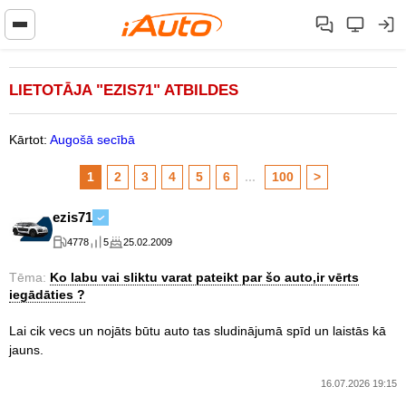
LIETOTĀJA "EZIS71" ATBILDES
Kārtot:
Augošā secībā
1
2
3
4
5
6
...
100
>
ezis71
4778
5
25.02.2009
Tēma:
Ko labu vai sliktu varat pateikt par šo auto,ir vērts
iegādāties ?
Lai cik vecs un nojāts būtu auto tas sludinājumā spīd un laistās kā
jauns.
16.07.2026 19:15