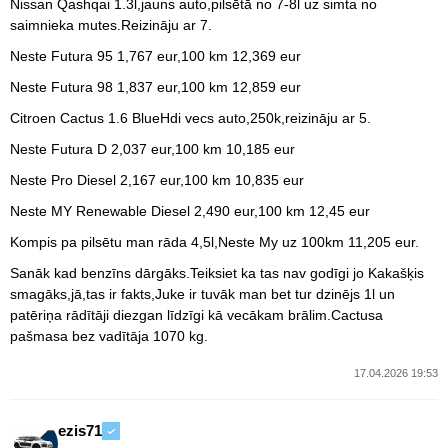
Nissan Qashqai 1.3l,jauns auto,pilsētā no 7-8l uz simta no
saimnieka mutes.Reizināju ar 7.
Neste Futura 95 1,767 eur,100 km 12,369 eur
Neste Futura 98 1,837 eur,100 km 12,859 eur
Citroen Cactus 1.6 BlueHdi vecs auto,250k,reizināju ar 5.
Neste Futura D 2,037 eur,100 km 10,185 eur
Neste Pro Diesel 2,167 eur,100 km 10,835 eur
Neste MY Renewable Diesel 2,490 eur,100 km 12,45 eur
Kompis pa pilsētu man rāda 4,5l,Neste My uz 100km 11,205 eur.
Sanāk kad benzīns dārgāks.Teiksiet ka tas nav godīgi jo Kakašķis
smagāks,jā,tas ir fakts,Juke ir tuvāk man bet tur dzinējs 1l un
patēriņa rādītāji diezgan līdzīgi kā vecākam brālim.Cactusa
pašmasa bez vadītāja 1070 kg.
17.04.2026 19:53
ezis71