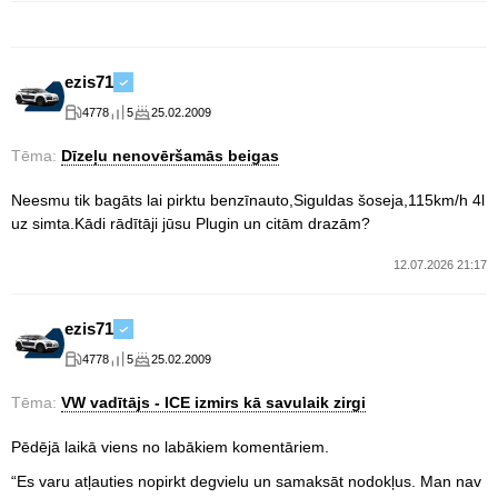
ezis71
4778
5
25.02.2009
Tēma:
Dīzeļu nenovēršamās beigas
Neesmu tik bagāts lai pirktu benzīnauto,Siguldas šoseja,115km/h 4l
uz simta.Kādi rādītāji jūsu Plugin un citām drazām?
12.07.2026 21:17
ezis71
4778
5
25.02.2009
Tēma:
VW vadītājs - ICE izmirs kā savulaik zirgi
Pēdējā laikā viens no labākiem komentāriem.
“
Es varu atļauties nopirkt degvielu un samaksāt nodokļus. Man nav