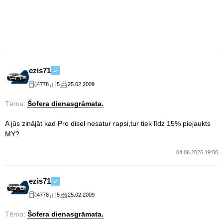
ezis71
4778
5
25.02.2009
Tēma:
Šofera dienasgrāmata.
A jūs zinājāt kad Pro disel nesatur rapsi,tur tiek līdz 15% piejaukts
MY?
04.06.2026 19:00
ezis71
4778
5
25.02.2009
Tēma:
Šofera dienasgrāmata.