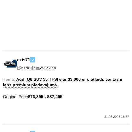
ezis71
4778
5
25.02.2009
Tēma:
Audi Q8 SUV 55 TFSI e ar 33 000 eiro atlaidi, vai tas ir
labs premium piedāvājumā
Original Price
$76,895 - $87,495
31.03.2026 16:57