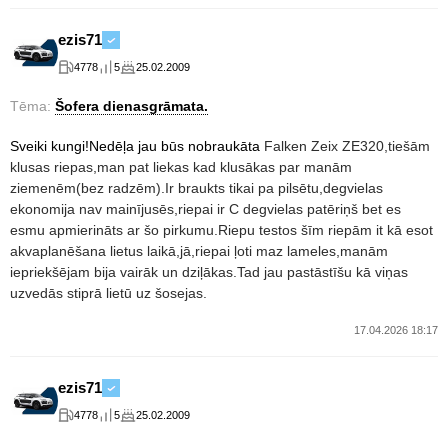
ezis71
4778
5
25.02.2009
Tēma:
Šofera dienasgrāmata.
Sveiki kungi!Nedēļa jau būs nobraukāta
Falken Zeix ZE320,tiešām
klusas riepas,man pat liekas kad klusākas par manām
ziemenēm(bez radzēm).Ir braukts tikai pa pilsētu,degvielas
ekonomija nav mainījusēs,riepai ir C degvielas patēriņš bet es
esmu apmierināts ar šo pirkumu.Riepu testos šīm riepām it kā esot
akvaplanēšana lietus laikā,jā,riepai ļoti maz lameles,manām
iepriekšējam bija vairāk un dziļākas.Tad jau pastāstīšu kā viņas
uzvedās stiprā lietū uz šosejas.
17.04.2026 18:17
ezis71
4778
5
25.02.2009