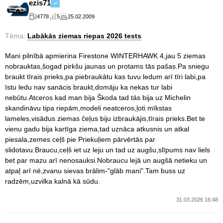
ezis71
4778
5
25.02.2009
Tēma:
Labākās ziemas riepas 2026 tests
Mani pilnībā apmierina Firestone WINTERHAWK 4,jau 5 ziemas
nobrauktas,šogad pirkšu jaunas un protams tās pašas.Pa sniegu
braukt tīrais prieks,pa piebraukātu kas tuvu ledum arī tīri labi,pa
īstu ledu nav sanācis braukt,domāju ka nekas tur labi
nebūtu.Atceros kad man bija Škoda tad tās bija uz Michelin
skandināvu tipa riepām,modeli neatceros,ļoti mīkstas
lameles,visādus ziemas čeļus biju izbraukājis,tīrais prieks.Bet te
vienu gadu bija kartīga ziema,tad uznāca atkusnis un atkal
piesala,zemes ceļš pie Priekuļiem pārvērtās par
slidotavu.Braucu,ceļš iet uz leju un tad uz augšu,slīpums nav liels
bet par mazu arī nenosauksi.Nobraucu lejā un augšā netieku un
atpaļ arī nē,zvanu sievas brālim-"glāb mani".Tam buss uz
radzēm,uzvilka kalnā kā sūdu.
31.03.2026 16:48