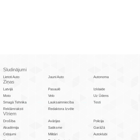
Sludinājumi
Lietoti Auto
Jauni Auto
Autonoma
Ziņas
Latvijā
Pasaulē
Izklaide
Moto
Velo
Uz Ūdens
Smagā Tehnika
Lauksaimniecība
Testi
Reklāmraksti
Redaktora Izvēle
Vīriem
Drošība
Avārijas
Policija
Akadēmija
Satiksme
Garāžā
Ceļojumi
Militāri
Autoklubi