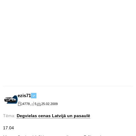
ezis71
4778
5
25.02.2009
Tēma:
Degvielas cenas Latvijā un pasaulē
17.04