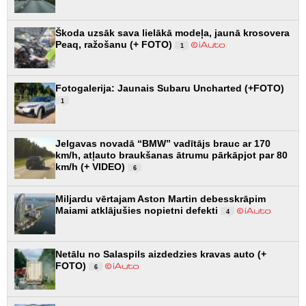
Škoda uzsāk sava lielākā modeļa, jaunā krosovera
Peaq, ražošanu (+ FOTO)
1
Fotogalerija: Jaunais Subaru Uncharted (+FOTO)
1
Jelgavas novadā “BMW” vadītājs brauc ar 170
km/h, atļauto braukšanas ātrumu pārkāpjot par 80
km/h (+ VIDEO)
6
Miljardu vērtajam Aston Martin debesskrāpim
Maiami atklājušies nopietni defekti
4
Netālu no Salaspils aizdedzies kravas auto (+
FOTO)
6