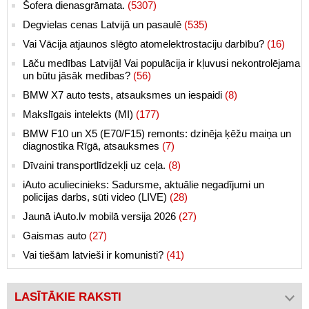
Šofera dienasgrāmata.
(5307)
Degvielas cenas Latvijā un pasaulē
(535)
Vai Vācija atjaunos slēgto atomelektrostaciju darbību?
(16)
Lāču medības Latvijā! Vai populācija ir kļuvusi nekontrolējama
un būtu jāsāk medības?
(56)
BMW X7 auto tests, atsauksmes un iespaidi
(8)
Makslīgais intelekts (MI)
(177)
BMW F10 un X5 (E70/F15) remonts: dzinēja ķēžu maiņa un
diagnostika Rīgā, atsauksmes
(7)
Dīvaini transportlīdzekļi uz ceļa.
(8)
iAuto aculiecinieks: Sadursme, aktuālie negadījumi un
policijas darbs, sūti video (LIVE)
(28)
Jaunā iAuto.lv mobilā versija 2026
(27)
Gaismas auto
(27)
Vai tiešām latvieši ir komunisti?
(41)
LASĪTĀKIE RAKSTI