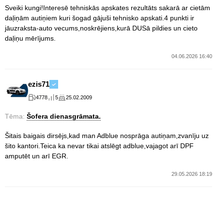
Sveiki kungi!Interesē tehniskās apskates rezultāts sakarā ar cietām
daļiņām autiņiem kuri šogad gājuši tehnisko apskati.4 punkti ir
jāuzraksta-auto vecums,noskrējiens,kurā DUSā pildies un cieto
daļiņu mērījums.
04.06.2026 16:40
ezis71
4778
5
25.02.2009
Tēma:
Šofera dienasgrāmata.
Šitais baigais dirsējs,kad man Adblue nosprāga autiņam,zvanīju uz
šito kantori.Teica ka nevar tikai atslēgt adblue,vajagot arī DPF
amputēt un arī EGR.
29.05.2026 18:19