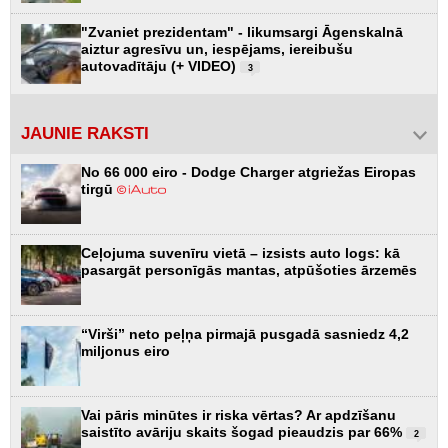
"Zvaniet prezidentam" - likumsargi Āgenskalnā
aiztur agresīvu un, iespējams, iereibušu
autovadītāju (+ VIDEO)
3
JAUNIE RAKSTI
No 66 000 eiro - Dodge Charger atgriežas Eiropas
tirgū
Ceļojuma suvenīru vietā – izsists auto logs: kā
pasargāt personīgās mantas, atpūšoties ārzemēs
“Virši” neto peļņa pirmajā pusgadā sasniedz 4,2
miljonus eiro
Vai pāris minūtes ir riska vērtas? Ar apdzīšanu
saistīto avāriju skaits šogad pieaudzis par 66%
2