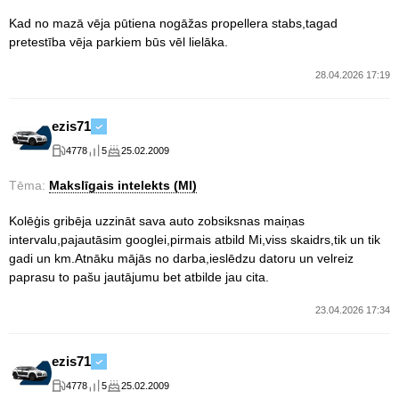
Kad no mazā vēja pūtiena nogāžas propellera stabs,tagad
pretestība vēja parkiem būs vēl lielāka.
28.04.2026 17:19
ezis71
4778
5
25.02.2009
Tēma:
Makslīgais intelekts (MI)
Kolēģis gribēja uzzināt sava auto zobsiksnas maiņas
intervalu,pajautāsim googlei,pirmais atbild Mi,viss skaidrs,tik un tik
gadi un km.Atnāku mājās no darba,ieslēdzu datoru un velreiz
paprasu to pašu jautājumu bet atbilde jau cita.
23.04.2026 17:34
ezis71
4778
5
25.02.2009