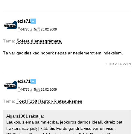
ezis71
4778
5
25.02.2009
Tēma:
Šofera dienasgrāmata.
Tā var gadīties kad nopērk riepas ar nepiemērotiem indeksiem.
19.03.2026 22:09
ezis71
4778
5
25.02.2009
Tēma:
Ford F150 Raptor-R atsauksmes
Aigars1981 rakstīja:
Laukos, ziemā saimniecībā, jebkuros darbos ideāli, citreiz pat
traktors nav jāšķiļ klāt. Šis Fords gandrīz visu var un visur.