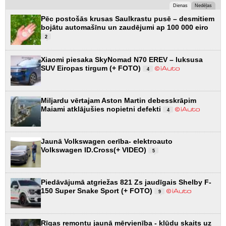
Dienas
Nedēļas
Pēc postošās krusas Saulkrastu pusē – desmitiem
bojātu automašīnu un zaudējumi ap 100 000 eiro
2
Xiaomi piesaka SkyNomad N70 EREV – luksusa
SUV Eiropas tirgum (+ FOTO)
4
Miljardu vērtajam Aston Martin debesskrāpim
Maiami atklājušies nopietni defekti
4
Jaunā Volkswagen cerība- elektroauto
Volkswagen ID.Cross(+ VIDEO)
5
Piedāvājumā atgriežas 821 Zs jaudīgais Shelby F-
150 Super Snake Sport (+ FOTO)
9
Rīgas remontu jaunā mērvienība - kļūdu skaits uz