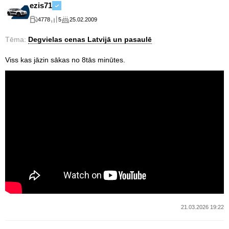
ezis71
4778
5
25.02.2009
Tēma:
Degvielas cenas Latvijā un pasaulē
Viss kas jāzin sākas no 8tās minūtes.
21.03.2026 19:22