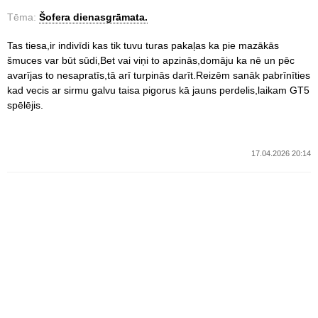
Tēma:
Šofera dienasgrāmata.
Tas tiesa,ir indivīdi kas tik tuvu turas pakaļas ka pie mazākās
šmuces var būt sūdi,Bet vai viņi to apzinās,domāju ka nē un pēc
avarījas to nesapratīs,tā arī turpinās darīt.Reizēm sanāk pabrīnīties
kad vecis ar sirmu galvu taisa pigorus kā jauns perdelis,laikam GT5
spēlējis.
17.04.2026 20:14