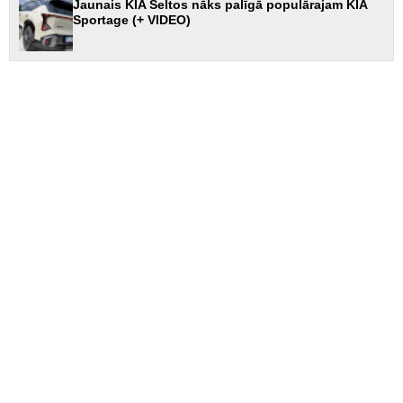
Jaunais KIA Seltos nāks palīgā populārajam KIA
Sportage (+ VIDEO)