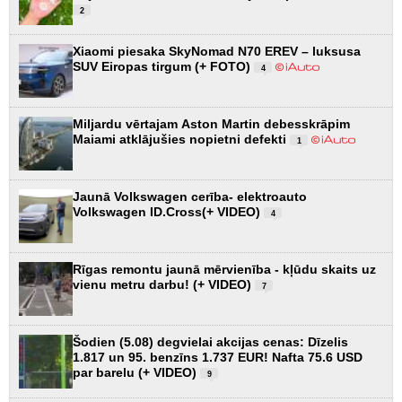
2
Xiaomi piesaka SkyNomad N70 EREV – luksusa
SUV Eiropas tirgum (+ FOTO)
4
Miljardu vērtajam Aston Martin debesskrāpim
Maiami atklājušies nopietni defekti
1
Jaunā Volkswagen cerība- elektroauto
Volkswagen ID.Cross(+ VIDEO)
4
Rīgas remontu jaunā mērvienība - kļūdu skaits uz
vienu metru darbu! (+ VIDEO)
7
Šodien (5.08) degvielai akcijas cenas: Dīzelis
1.817 un 95. benzīns 1.737 EUR! Nafta 75.6 USD
par barelu (+ VIDEO)
9