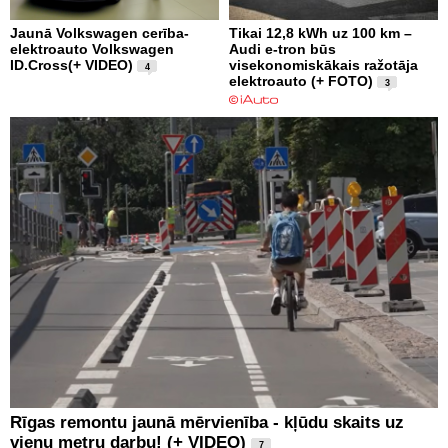
Jaunā Volkswagen cerība-
Tikai 12,8 kWh uz 100 km –
elektroauto Volkswagen
Audi e-tron būs
ID.Cross(+ VIDEO)
visekonomiskākais ražotāja
4
elektroauto (+ FOTO)
3
Rīgas remontu jaunā mērvienība - kļūdu skaits uz
vienu metru darbu! (+ VIDEO)
7