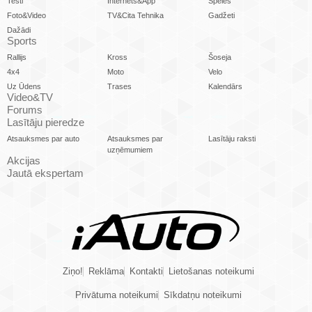
Testi
Internets&App
Spēles
Foto&Video
TV&Cita Tehnika
Gadžeti
Dažādi
Sports
Rallijs
Kross
Šoseja
4x4
Moto
Velo
Uz Ūdens
Trases
Kalendārs
Video&TV
Forums
Lasītāju pieredze
Atsauksmes par auto
Atsauksmes par
Lasītāju raksti
uzņēmumiem
Akcijas
Jautā ekspertam
Ziņo!
Reklāma
Kontakti
Lietošanas noteikumi
Privātuma noteikumi
Sīkdatņu noteikumi