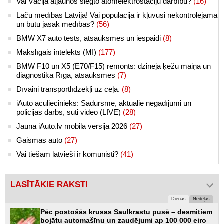
Vai Vācija atjaunos slēgto atomelektrostaciju darbību?
(16)
Lāču medības Latvijā! Vai populācija ir kļuvusi nekontrolējama
un būtu jāsāk medības?
(56)
BMW X7 auto tests, atsauksmes un iespaidi
(8)
Makslīgais intelekts (MI)
(177)
BMW F10 un X5 (E70/F15) remonts: dzinēja ķēžu maiņa un
diagnostika Rīgā, atsauksmes
(7)
Dīvaini transportlīdzekļi uz ceļa.
(8)
iAuto aculiecinieks: Sadursme, aktuālie negadījumi un
policijas darbs, sūti video (LIVE)
(28)
Jaunā iAuto.lv mobilā versija 2026
(27)
Gaismas auto
(27)
Vai tiešām latvieši ir komunisti?
(41)
LASĪTĀKIE RAKSTI
Dienas
Nedēļas
Pēc postošās krusas Saulkrastu pusē – desmitiem
bojātu automašīnu un zaudējumi ap 100 000 eiro