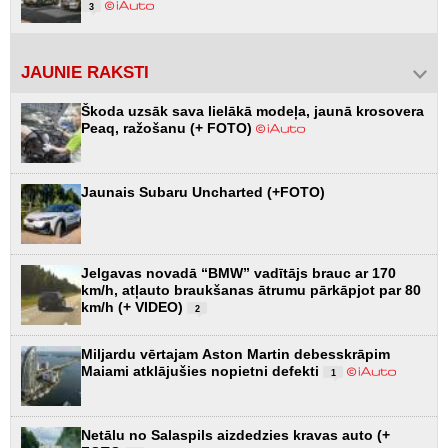
3
JAUNIE RAKSTI
Škoda uzsāk sava lielākā modeļa, jaunā krosovera
Peaq, ražošanu (+ FOTO)
Jaunais Subaru Uncharted (+FOTO)
Jelgavas novadā “BMW” vadītājs brauc ar 170
km/h, atļauto braukšanas ātrumu pārkāpjot par 80
km/h (+ VIDEO)
2
Miljardu vērtajam Aston Martin debesskrāpim
Maiami atklājušies nopietni defekti
1
Netālu no Salaspils aizdedzies kravas auto (+