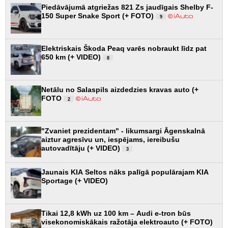
Piedāvājumā atgriežas 821 Zs jaudīgais Shelby F-
150 Super Snake Sport (+ FOTO)
9
Elektriskais Škoda Peaq varēs nobraukt līdz pat
650 km (+ VIDEO)
8
Netālu no Salaspils aizdedzies kravas auto (+
FOTO
2
"Zvaniet prezidentam" - likumsargi Āgenskalnā
aiztur agresīvu un, iespējams, iereibušu
autovadītāju (+ VIDEO)
3
Jaunais KIA Seltos nāks palīgā populārajam KIA
Sportage (+ VIDEO)
Tikai 12,8 kWh uz 100 km – Audi e-tron būs
visekonomiskākais ražotāja elektroauto (+ FOTO)