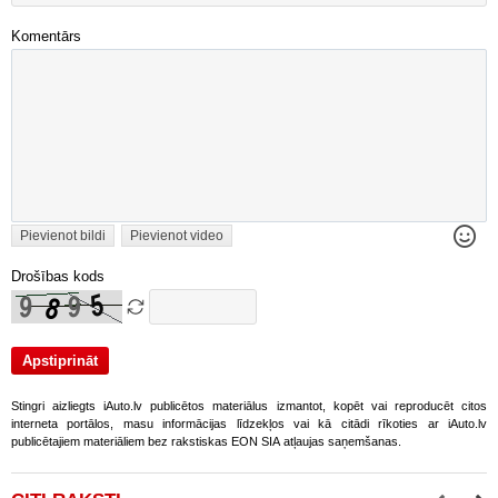
Komentārs
Pievienot bildi
Pievienot video
Drošības kods
Stingri aizliegts iAuto.lv publicētos materiālus izmantot, kopēt vai reproducēt citos
interneta portālos, masu informācijas līdzekļos vai kā citādi rīkoties ar iAuto.lv
publicētajiem materiāliem bez rakstiskas EON SIA atļaujas saņemšanas.