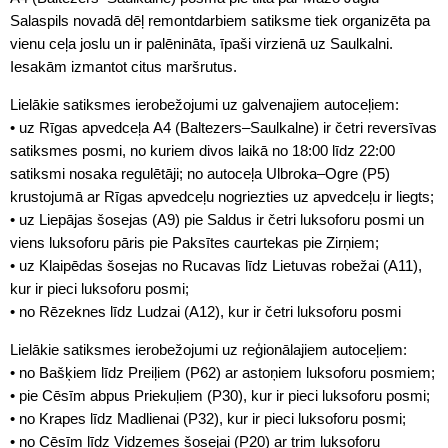
Salaspils novadā dēļ remontdarbiem satiksme tiek organizēta pa
vienu ceļa joslu un ir palēnināta, īpaši virzienā uz Saulkalni.
Iesakām izmantot citus maršrutus.
Lielākie satiksmes ierobežojumi uz galvenajiem autoceļiem:
• uz Rīgas apvedceļa A4 (Baltezers–Saulkalne) ir četri reversīvas
satiksmes posmi, no kuriem divos laikā no 18:00 līdz 22:00
satiksmi nosaka regulētāji; no autoceļa Ulbroka–Ogre (P5)
krustojumā ar Rīgas apvedceļu nogriezties uz apvedceļu ir liegts;
• uz Liepājas šosejas (A9) pie Saldus ir četri luksoforu posmi un
viens luksoforu pāris pie Paksītes caurtekas pie Zirņiem;
• uz Klaipēdas šosejas no Rucavas līdz Lietuvas robežai (A11),
kur ir pieci luksoforu posmi;
• no Rēzeknes līdz Ludzai (A12), kur ir četri luksoforu posmi
Lielākie satiksmes ierobežojumi uz reģionālajiem autoceļiem:
• no Bašķiem līdz Preiļiem (P62) ar astoņiem luksoforu posmiem;
• pie Cēsīm abpus Priekuļiem (P30), kur ir pieci luksoforu posmi;
• no Krapes līdz Madlienai (P32), kur ir pieci luksoforu posmi;
• no Cēsīm līdz Vidzemes šosejai (P20) ar trim luksoforu