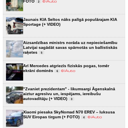
FOTO
2
Jaunais KIA Seltos nāks palīgā populārajam KIA
Sportage (+ VIDEO)
Aizsardzības ministrs norāda uz nepieciešamību
Latvijai sagādāt savas spārnotās un ballistiskās
raķetes
5
Arī Mercedes atgriezīs fiziskās pogas, tomēr
ekrāni dominēs
6
"Zvaniet prezidentam" - likumsargi Āgenskalnā
aiztur agresīvu un, iespējams, iereibušu
autovadītāju (+ VIDEO)
3
Xiaomi piesaka SkyNomad N70 EREV – luksusa
SUV Eiropas tirgum (+ FOTO)
4