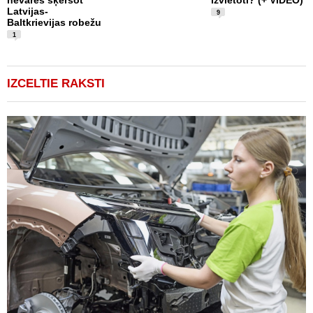
Latvijas-
R
9
Baltkrievijas robežu
a
1
IZCELTIE RAKSTI