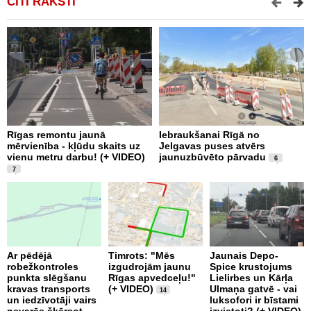
CITI RAKSTI
Rīgas remontu jaunā
Iebraukšanai Rīgā no
T
mērvienība - kļūdu skaits uz
Jelgavas puses atvērs
m
vienu metru darbu! (+ VIDEO)
jaunuzbūvēto pārvadu
a
6
V
7
Ar pēdējā
Timrots: "Mēs
Jaunais Depo-
robežkontroles
izgudrojām jaunu
Spice krustojums
punkta slēgšanu
Rīgas apvedceļu!"
Lielirbes un Kārļa
B
kravas transports
(+ VIDEO)
Ulmaņa gatvē - vai
k
14
un iedzīvotāji vairs
luksofori ir bīstami
U
nevarēs šķērsot
izvietoti? (+ VIDEO)
i