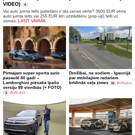
VIDEO)
6
Vai auto jumta telts patiešām ir tās cenas vērta? 3600 EUR vērta
auto jumta telts vai 255 EUR ātri uzstādāmu (pop-up) telti uz
zemes.
LASĪT VAIRĀK
Pirmajam super sporta auto
Drošībai, ne sodiem - Igaunijā
pasaulē 60 gadi –
par mobilajiem radariem
Lamborghini piesaka īpašo
brīdinās ceļa zimes
12
versiju 99 vienībās (+ FOTO)
3