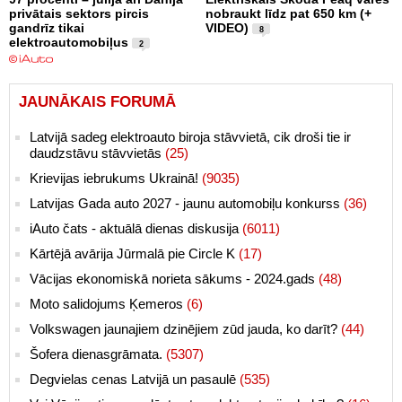
privātais sektors pircis
nobraukt līdz pat 650 km (+
gandrīz tikai
VIDEO)
8
elektroautomobiļus
2
JAUNĀKAIS FORUMĀ
Latvijā sadeg elektroauto biroja stāvvietā, cik droši tie ir
daudzstāvu stāvvietās
(25)
Krievijas iebrukums Ukrainā!
(9035)
Latvijas Gada auto 2027 - jaunu automobiļu konkurss
(36)
iAuto čats - aktuālā dienas diskusija
(6011)
Kārtējā avārija Jūrmalā pie Circle K
(17)
Vācijas ekonomiskā norieta sākums - 2024.gads
(48)
Moto salidojums Ķemeros
(6)
Volkswagen jaunajiem dzinējiem zūd jauda, ko darīt?
(44)
Šofera dienasgrāmata.
(5307)
Degvielas cenas Latvijā un pasaulē
(535)