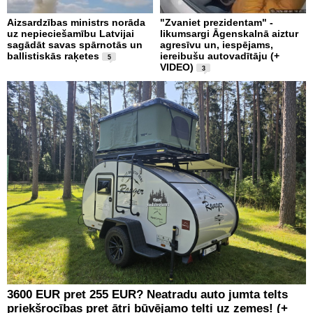
Aizsardzības ministrs norāda
"Zvaniet prezidentam" -
uz nepieciešamību Latvijai
likumsargi Āgenskalnā aiztur
sagādāt savas spārnotās un
agresīvu un, iespējams,
ballistiskās raķetes
iereibušu autovadītāju (+
5
VIDEO)
3
3600 EUR pret 255 EUR? Neatradu auto jumta telts
priekšrocības pret ātri būvējamo telti uz zemes! (+