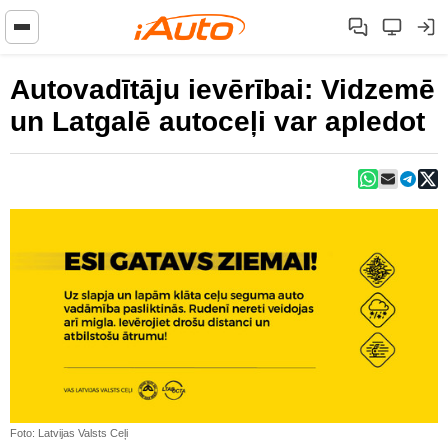
Autovadītāju ievērībai: Vidzemē
un Latgalē autoceļi var apledot
Foto: Latvijas Valsts Ceļi