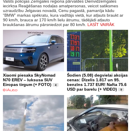
Valsts policijas Zemgales reģiona pārvaldes Dienvidzemgales
iecirkņa Reaģēšanas nodaļas amatpersonas, veicot satiksmes
uzraudzību Jelgavas novadā, Cenu pagastā, pamanīja kādu
“BMW” markas spēkratu, kura vadītājs vietā, kur atļauts braukt ar
90 km/h, brauca ar 170 km/h lielu ātrumu, tādējādi atļauto
braukšanas ātrumu pārsniedzot par 80 km/h.
LASĪT VAIRĀK
Xiaomi piesaka SkyNomad
Šodien (5.08) degvielai akcijas
N70 EREV – luksusa SUV
cenas: Dīzelis 1.817 un 95.
Eiropas tirgum (+ FOTO)
benzīns 1.737 EUR! Nafta 75.6
4
USD par barelu (+ VIDEO)
9