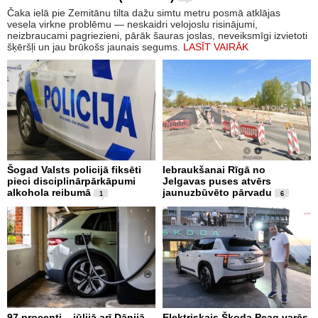
Čaka ielā pie Zemitānu tilta dažu simtu metru posmā atklājas
vesela virkne problēmu — neskaidri velojoslu risinājumi,
neizbraucami pagriezieni, pārāk šauras joslas, neveiksmīgi izvietoti
šķēršļi un jau brūkošs jaunais segums.
LASĪT VAIRĀK
Šogad Valsts policijā fiksēti
Iebraukšanai Rīgā no
pieci disciplinārpārkāpumi
Jelgavas puses atvērs
alkohola reibumā
jaunuzbūvēto pārvadu
1
6
97 procenti – jūlijā arī Dānijā
Elektriskais Škoda Peaq varēs