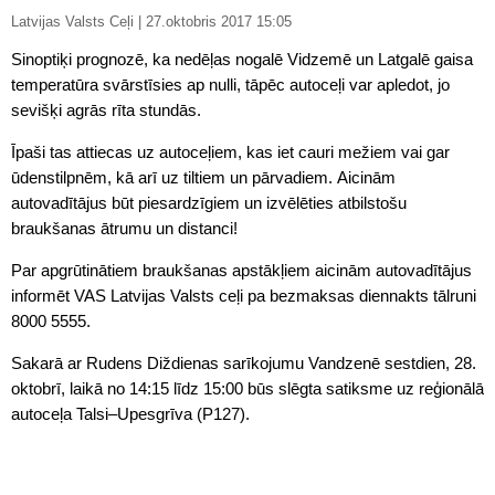
Latvijas Valsts Ceļi | 27.oktobris 2017 15:05
Sinoptiķi prognozē, ka nedēļas nogalē Vidzemē un Latgalē gaisa
temperatūra svārstīsies ap nulli, tāpēc autoceļi var apledot, jo
sevišķi agrās rīta stundās.
Īpaši tas attiecas uz autoceļiem, kas iet cauri mežiem vai gar
ūdenstilpnēm, kā arī uz tiltiem un pārvadiem. Aicinām
autovadītājus būt piesardzīgiem un izvēlēties atbilstošu
braukšanas ātrumu un distanci!
Par apgrūtinātiem braukšanas apstākļiem aicinām autovadītājus
informēt VAS Latvijas Valsts ceļi pa bezmaksas diennakts tālruni
8000 5555.
Sakarā ar Rudens Diždienas sarīkojumu Vandzenē sestdien, 28.
oktobrī, laikā no 14:15 līdz 15:00 būs slēgta satiksme uz reģionālā
autoceļa Talsi–Upesgrīva (P127).