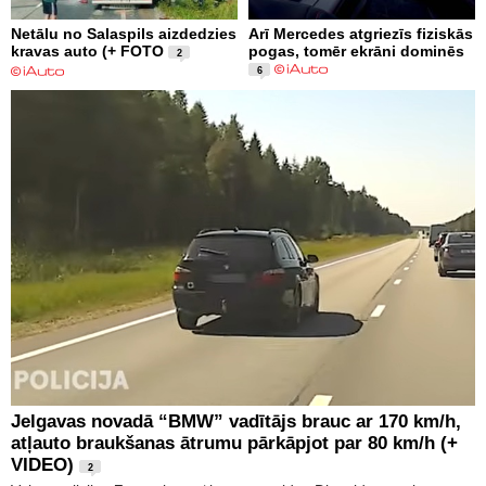
Netālu no Salaspils aizdedzies
Arī Mercedes atgriezīs fiziskās
kravas auto (+ FOTO
pogas, tomēr ekrāni dominēs
2
6
Jelgavas novadā “BMW” vadītājs brauc ar 170 km/h,
atļauto braukšanas ātrumu pārkāpjot par 80 km/h (+
VIDEO)
2