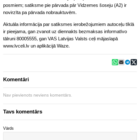
posmiem; satiksme pie pārvada pār Vidzemes šoseju (A2) ir
novirzīta pa pārvada nobrauktuvēm.
Aktuāla informācija par satiksmes ierobežojumiem autoceļu tīklā
ir pieejama, gan zvanot uz diennakts bezmaksas informatīvo
tālruni 80005555, gan VAS Latvijas Valsts ceļi mājaslapā
www.lvceli.lv un aplikācijā Waze.
Komentāri
Nav pievienots neviens komentārs.
Tavs komentārs
Vārds