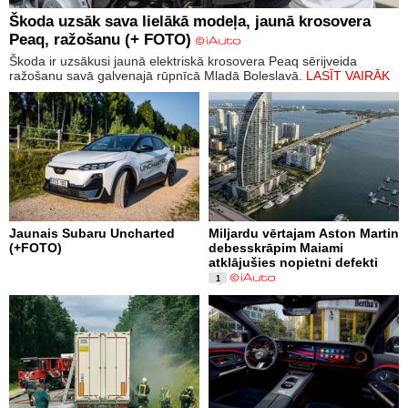
Škoda uzsāk sava lielākā modeļa, jaunā krosovera
Peaq, ražošanu (+ FOTO)
Škoda ir uzsākusi jaunā elektriskā krosovera Peaq sērijveida
ražošanu savā galvenajā rūpnīcā Mladā Boleslavā.
LASĪT VAIRĀK
Jaunais Subaru Uncharted
Miljardu vērtajam Aston Martin
(+FOTO)
debesskrāpim Maiami
atklājušies nopietni defekti
1