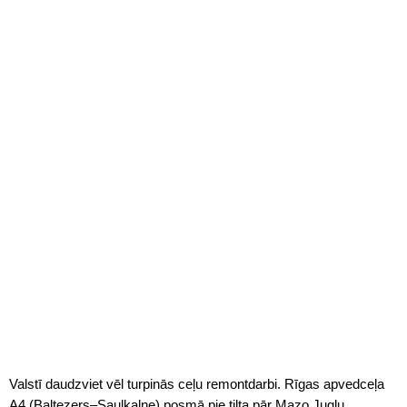
Valstī daudzviet vēl turpinās ceļu remontdarbi. Rīgas apvedceļa
A4 (Baltezers–Saulkalne) posmā pie tilta pār Mazo Juglu