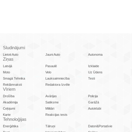
Sludinājumi
Lietoti Auto
Jauni Auto
Autonoma
Ziņas
Latvijā
Pasaulē
Izklaide
Moto
Velo
Uz Ūdens
Smagā Tehnika
Lauksaimniecība
Testi
Reklāmraksti
Redaktora Izvēle
Vīriem
Drošība
Avārijas
Policija
Akadēmija
Satiksme
Garāžā
Ceļojumi
Militāri
Autoklubi
Karte
Reakcijas tests
Tehnoloģijas
Enerģētika
Tālruņi
Datori&Portatīvie