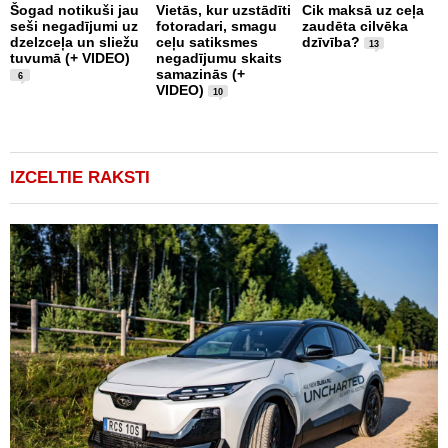
Šogad notikuši jau
Vietās, kur uzstādīti
Cik maksā uz ceļa
seši negadījumi uz
fotoradari, smagu
zaudēta cilvēka
C
dzelzceļa un sliežu
ceļu satiksmes
dzīvība?
d
13
tuvumā (+ VIDEO)
negadījumu skaits
s
samazinās (+
ņ
6
VIDEO)
u
10
IZCELTIE RAKSTI