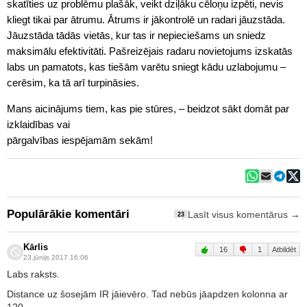
skatīties uz problēmu plašāk, veikt dziļāku cēloņu izpēti, nevis
kliegt tikai par ātrumu. Ātrums ir jākontrolē un radari jāuzstāda.
Jāuzstāda tādās vietās, kur tas ir nepieciešams un sniedz
maksimālu efektivitāti. Pašreizējais radaru novietojums izskatās
labs un pamatots, kas tiešām varētu sniegt kādu uzlabojumu –
cerēsim, ka tā arī turpināsies.
Mans aicinājums tiem, kas pie stūres, – beidzot sākt domāt par
izklaidības vai
pārgalvības iespējamām sekām!
Populārākie komentāri
Lasīt visus komentārus →
23
Kārlis
16
1
Atbildēt
23.jūnijs 2017 16:06
Labs raksts.
Distance uz šosejām IR jāievēro. Tad nebūs jāapdzen kolonna ar