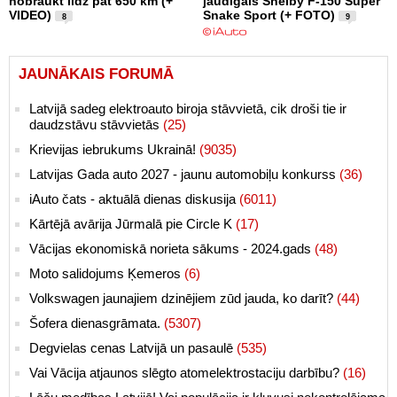
nobraukt līdz pat 650 km (+
jaudīgais Shelby F-150 Super
VIDEO)
Snake Sport (+ FOTO)
8
9
JAUNĀKAIS FORUMĀ
Latvijā sadeg elektroauto biroja stāvvietā, cik droši tie ir
daudzstāvu stāvvietās
(25)
Krievijas iebrukums Ukrainā!
(9035)
Latvijas Gada auto 2027 - jaunu automobiļu konkurss
(36)
iAuto čats - aktuālā dienas diskusija
(6011)
Kārtējā avārija Jūrmalā pie Circle K
(17)
Vācijas ekonomiskā norieta sākums - 2024.gads
(48)
Moto salidojums Ķemeros
(6)
Volkswagen jaunajiem dzinējiem zūd jauda, ko darīt?
(44)
Šofera dienasgrāmata.
(5307)
Degvielas cenas Latvijā un pasaulē
(535)
Vai Vācija atjaunos slēgto atomelektrostaciju darbību?
(16)