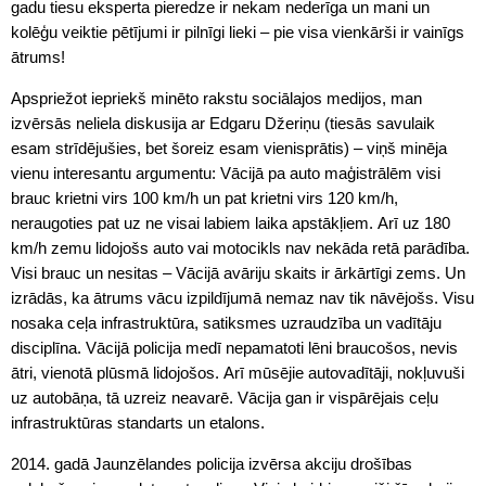
gadu tiesu eksperta pieredze ir nekam nederīga un mani un
kolēģu veiktie pētījumi ir pilnīgi lieki – pie visa vienkārši ir vainīgs
ātrums!
Apspriežot iepriekš minēto rakstu sociālajos medijos, man
izvērsās neliela diskusija ar Edgaru Džeriņu (tiesās savulaik
esam strīdējušies, bet šoreiz esam vienisprātis) – viņš minēja
vienu interesantu argumentu: Vācijā pa auto maģistrālēm visi
brauc krietni virs 100 km/h un pat krietni virs 120 km/h,
neraugoties pat uz ne visai labiem laika apstākļiem. Arī uz 180
km/h zemu lidojošs auto vai motocikls nav nekāda retā parādība.
Visi brauc un nesitas – Vācijā avāriju skaits ir ārkārtīgi zems. Un
izrādās, ka ātrums vācu izpildījumā nemaz nav tik nāvējošs. Visu
nosaka ceļa infrastruktūra, satiksmes uzraudzība un vadītāju
disciplīna. Vācijā policija medī nepamatoti lēni braucošos, nevis
ātri, vienotā plūsmā lidojošos. Arī mūsējie autovadītāji, nokļuvuši
uz autobāņa, tā uzreiz neavarē. Vācija gan ir vispārējais ceļu
infrastruktūras standarts un etalons.
2014. gadā Jaunzēlandes policija izvērsa akciju drošības