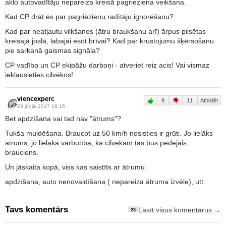
aklo autovadītāju nepareiza kreisā pagrieziena veikšana.
Kad CP drāt.ēs par pagriezienu radītāju ignorēšanu?
Kad par neatļautu vilkšanos (ātru braukšanu arī) ārpus pilsētas
kreisajā joslā, labajai esot brīvai? Kad par krustojumu šķērsošanu
pie sarkanā gaismas signāla?
CP vadība un CP ekipāžu darboņi - atveriet reiz acis! Vai vismaz
ieklausieties cilvēkos!
viencexperc
9
11
Atbildēt
23.jūnijs 2017 16:15
Bet apdzīšana vai tad nav "ātrums"?
Tukša muldēšana. Braucot uz 50 km/h nosisties ir grūti. Jo lielāks
ātrums, jo lielaka varbūtība, ka cilvēkam tas būs pēdējais
brauciens.
Un jāskaita kopā, viss kas saistīts ar ātrumu:
apdzīšana, auto nenovaldīšana ( nepareiza ātruma izvēle), utt.
Tavs komentārs
Lasīt visus komentārus →
23