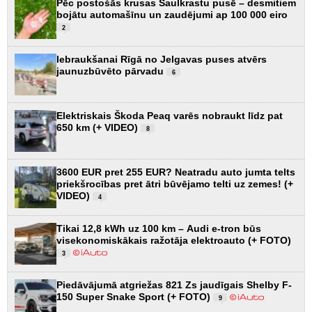
Pēc postošās krusas Saulkrastu pusē – desmitiem
bojātu automašīnu un zaudējumi ap 100 000 eiro
2
Iebraukšanai Rīgā no Jelgavas puses atvērs
jaunuzbūvēto pārvadu
6
Elektriskais Škoda Peaq varēs nobraukt līdz pat
650 km (+ VIDEO)
8
3600 EUR pret 255 EUR? Neatradu auto jumta telts
priekšrocības pret ātri būvējamo telti uz zemes! (+
VIDEO)
4
Tikai 12,8 kWh uz 100 km – Audi e-tron būs
visekonomiskākais ražotāja elektroauto (+ FOTO)
3
Piedāvājumā atgriežas 821 Zs jaudīgais Shelby F-
150 Super Snake Sport (+ FOTO)
9