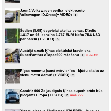
Jaunā Volkswagen cerība- elektroauto
Volkswagen ID.Cross(+ VIDEO)
4
Šodien (5.08) degvielai akcijas cenas: Dīzelis
1.817 un 95. benzīns 1.737 EUR! Nafta 75.6 USD
par barelu (+ VIDEO)
9
Austrijā uzsāk Ķīnas elektriskā kravinieka
SuperPanther eTopas600 ražošanu
2
Rīgas remontu jaunā mērvienība - kļūdu skaits uz
vienu metru darbu! (+ VIDEO)
7
Gandrīz 900 Zs jaudīgais Ķīnas superhibrīds būs
pieejams Eiropā (+ FOTO)
10
Xiaomi piesaka SkyNomad N70 EREV – luksusa