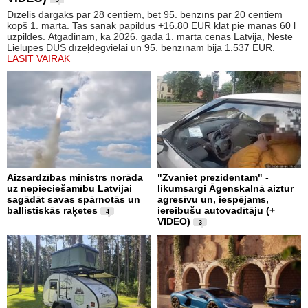
Dīzelis dārgāks par 28 centiem, bet 95. benzīns par 20 centiem
kopš 1. marta. Tas sanāk papildus +16.80 EUR klāt pie manas 60 l
uzpildes. Atgādinām, ka 2026. gada 1. martā cenas Latvijā, Neste
Lielupes DUS dīzeļdegvielai un 95. benzīnam bija 1.537 EUR.
LASĪT VAIRĀK
Aizsardzības ministrs norāda
"Zvaniet prezidentam" -
uz nepieciešamību Latvijai
likumsargi Āgenskalnā aiztur
sagādāt savas spārnotās un
agresīvu un, iespējams,
ballistiskās raķetes
iereibušu autovadītāju (+
4
VIDEO)
3