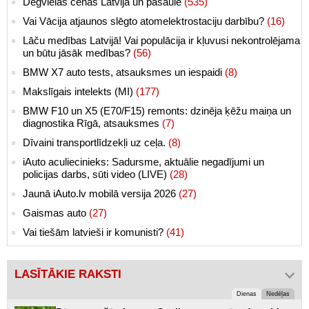
Degvielas cenas Latvijā un pasaulē
(535)
Vai Vācija atjaunos slēgto atomelektrostaciju darbību?
(16)
Lāču medības Latvijā! Vai populācija ir kļuvusi nekontrolējama
un būtu jāsāk medības?
(56)
BMW X7 auto tests, atsauksmes un iespaidi
(8)
Makslīgais intelekts (MI)
(177)
BMW F10 un X5 (E70/F15) remonts: dzinēja ķēžu maiņa un
diagnostika Rīgā, atsauksmes
(7)
Dīvaini transportlīdzekļi uz ceļa.
(8)
iAuto aculiecinieks: Sadursme, aktuālie negadījumi un
policijas darbs, sūti video (LIVE)
(28)
Jaunā iAuto.lv mobilā versija 2026
(27)
Gaismas auto
(27)
Vai tiešām latvieši ir komunisti?
(41)
LASĪTĀKIE RAKSTI
Dienas
Nedēļas