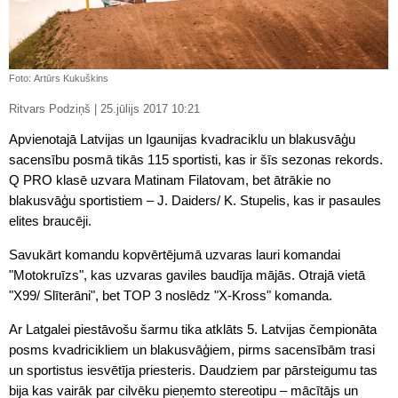
Foto: Artūrs Kukuškins
Ritvars Podziņš | 25.jūlijs 2017 10:21
Apvienotajā Latvijas un Igaunijas kvadraciklu un blakusvāģu
sacensību posmā tikās 115 sportisti, kas ir šīs sezonas rekords.
Q PRO klasē uzvara Matinam Filatovam, bet ātrākie no
blakusvāģu sportistiem – J. Daiders/ K. Stupelis, kas ir pasaules
elites braucēji.
Savukārt komandu kopvērtējumā uzvaras lauri komandai
"Motokruīzs", kas uzvaras gaviles baudīja mājās. Otrajā vietā
"X99/ Slīterāni", bet TOP 3 noslēdz "X-Kross" komanda.
Ar Latgalei piestāvošu šarmu tika atklāts 5. Latvijas čempionāta
posms kvadricikliem un blakusvāģiem, pirms sacensībām trasi
un sportistus iesvētīja priesteris. Daudziem par pārsteigumu tas
bija kas vairāk par cilvēku pieņemto stereotipu – mācītājs un