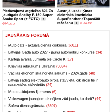
Piedāvājumā atgriežas 821 Zs
Austrijā uzsāk Ķīnas
jaudīgais Shelby F-150 Super
elektriskā kravinieka
Snake Sport (+ FOTO)
SuperPanther eTopas600
9
ražošanu
2
JAUNĀKAIS FORUMĀ
iAuto čats - aktuālā dienas diskusija
(6011)
Latvijas Gada auto 2027 - jaunu automobiļu konkurss
(34)
Kārtējā avārija Jūrmalā pie Circle K
(17)
Krievijas iebrukums Ukrainā!
(9034)
Vācijas ekonomiskā norieta sākums - 2024.gads
(48)
Latvijā sadeg elektroauto biroja stāvvietā, cik droši tie ir
daudzstāvu stāvvietās
(24)
Moto salidojums Ķemeros
(6)
Volkswagen jaunajiem dzinējiem zūd jauda, ko darīt?
(44)
Šofera dienasgrāmata.
(5307)