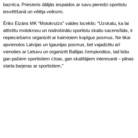
baznīca. Priesteris dālijās iespaidos ar savu pieredzi sportistu
iesvētīšanā un vēlēja veiksmi.
Ēriks Eizāns MK “Motokruīzs” valdes loceklis: “Uzskatu, ka lai
attīstītu motokrosu un nodrošinātu sportistu skaitu sacensībās, ir
nepieciešams organizēt ar kaimiņiem kopīgus posmus. Ne tikai
apvienotos Latvijas un Igaunijas posmus, bet vajadzētu arī
vienoties ar Lietuvu un organizēt Baltijas čempionātus, tad būtu
gan pašiem sportistiem cīņas, gan skatītājiem interesanti – pilnas
starta barjeras ar sportistiem.”