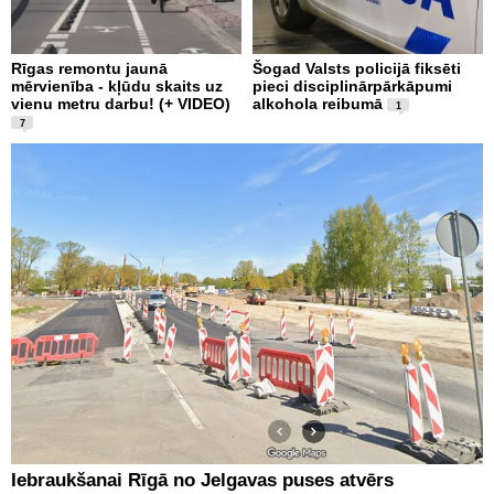
Rīgas remontu jaunā
Šogad Valsts policijā fiksēti
mērvienība - kļūdu skaits uz
pieci disciplinārpārkāpumi
vienu metru darbu! (+ VIDEO)
alkohola reibumā
1
7
Iebraukšanai Rīgā no Jelgavas puses atvērs