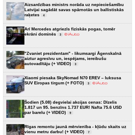
Aizsardzības ministrs norāda uz nepieciešamību
Latvijai sagādāt savas spārnotās un ballistiskās
raķetes
4
Arī Mercedes atgriezīs fiziskās pogas, tomēr
ekrāni dominēs
3
"Zvaniet prezidentam" - likumsargi Āgenskalnā
aiztur agresīvu un, iespējams, iereibušu
autovadītāju (+ VIDEO)
3
Xiaomi piesaka SkyNomad N70 EREV – luksusa
SUV Eiropas tirgum (+ FOTO)
3
Šodien (5.08) degvielai akcijas cenas: Dīzelis
1.817 un 95. benzīns 1.737 EUR! Nafta 75.6 USD
par barelu (+ VIDEO)
9
Rīgas remontu jaunā mērvienība - kļūdu skaits uz
vienu metru darbu! (+ VIDEO)
7