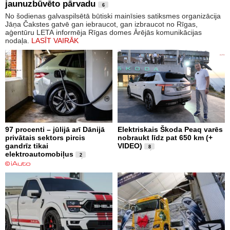
jaunuzbūvēto pārvadu
6
No šodienas galvaspilsētā būtiski mainīsies satiksmes organizācija
Jāņa Čakstes gatvē gan iebraucot, gan izbraucot no Rīgas,
aģentūru LETA informēja Rīgas domes Ārējās komunikācijas
nodaļa.
LASĪT VAIRĀK
97 procenti – jūlijā arī Dānijā
Elektriskais Škoda Peaq varēs
privātais sektors pircis
nobraukt līdz pat 650 km (+
gandrīz tikai
VIDEO)
8
elektroautomobiļus
2