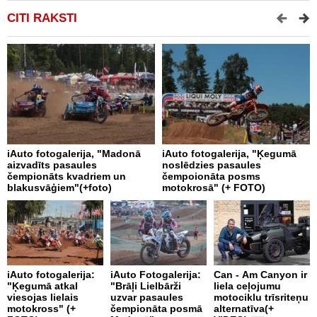
CITI RAKSTI
iAuto fotogalerija, "Madonā
iAuto fotogalerija, "Ķegumā
i
aizvadīts pasaules
noslēdzies pasaules
b
čempionāts kvadriem un
čempoionāta posms
blakusvāģiem"(+foto)
motokrosā" (+ FOTO)
A
iAuto fotogalerija:
iAuto Fotogalerija:
Can - Am Canyon ir
D
"Ķegumā atkal
"Brāļi Lielbārži
liela ceļojumu
R
viesojas lielais
uzvar pasaules
motociklu trīsriteņu
motokross" (+
čempionāta posmā
alternatīva(+