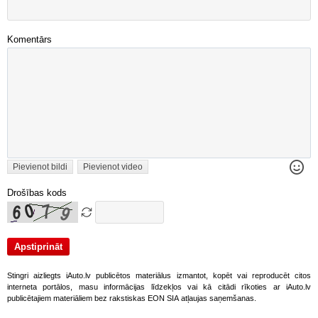
Komentārs
Pievienot bildi
Pievienot video
Drošības kods
Stingri aizliegts iAuto.lv publicētos materiālus izmantot, kopēt vai reproducēt citos
interneta portālos, masu informācijas līdzekļos vai kā citādi rīkoties ar iAuto.lv
publicētajiem materiāliem bez rakstiskas EON SIA atļaujas saņemšanas.