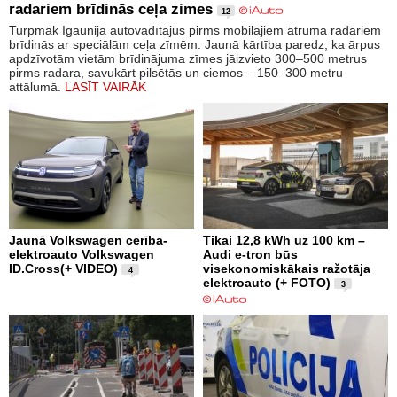
radariem brīdinās ceļa zimes
12
Turpmāk Igaunijā autovadītājus pirms mobilajiem ātruma radariem
brīdinās ar speciālām ceļa zīmēm. Jaunā kārtība paredz, ka ārpus
apdzīvotām vietām brīdinājuma zīmes jāizvieto 300–500 metrus
pirms radara, savukārt pilsētās un ciemos – 150–300 metru
attālumā.
LASĪT VAIRĀK
Jaunā Volkswagen cerība-
Tikai 12,8 kWh uz 100 km –
elektroauto Volkswagen
Audi e-tron būs
ID.Cross(+ VIDEO)
visekonomiskākais ražotāja
4
elektroauto (+ FOTO)
3