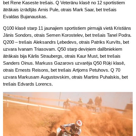
bet Rene Kaseste trešais. Q Veterānu klasē no 12 sportistiem
ātrākais izrādījās Arnis Pule, otrais Mark Saar, bet trešais
Evaldas Bujanauskas.
Q100 klasē starp 11 jaunajiem sportistiem pirmajā vietā Kristiāns
Jānis Sondors, otrais Semen Korostelev, bet trešais Tanel Podra.
Q200 – trešais Aleksandrs Ļebedevs, otrais Patriks Kurvīts, bet
uzvara Ivanam Triasovam. Q50 starp deviņiem dalībniekiem
ātrākais bija Kārlis Straubergs, otrais Kaur Must, bet trešais
Sanders Oinus. Markuss Gazarovs uzvarēja Q50 Rūķi klasē,
otrais Ernests Reisons, bet trešais Artjoms Petuhovs. Q 70
uzvara Markusam Augustovskim, otrais Martins Puhalskis, bet
trešais Edvards Lorencs.