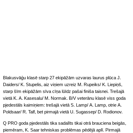
Blakusvāģu klasē starp 27 ekipāžām uzvaras laurus plūca J.
Daiders/ K. Stupelis, aiz viņiem uzreiz M. Rupeiks/ K. Liepiņš,
starp šīm ekipāžām sīva cīņa lūīdz pašai finiša taisnei. Trešajā
vietā K. A. Kasesalu/ M. Normak. B/V veterānu klasē viss goda
pjedestāls kaimiņiem: trešajā vietā S. Lamp/ A. Lamp, otrie A.
Poldsaar/ R. Talf, bet pirmajā vietā U. Sugassep/ D. Rodionov.
Q PRO goda pjedestāls tika sadalīts tikai otrā brauciena beigās,
piemēram, K. Saar tehniskas problēmas pēdējā aplī. Pirmajā