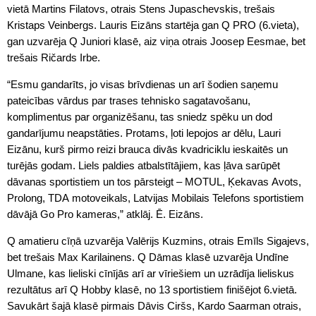
vietā Martins Filatovs, otrais Stens Jupaschevskis, trešais
Kristaps Veinbergs. Lauris Eizāns startēja gan Q PRO (6.vieta),
gan uzvarēja Q Juniori klasē, aiz viņa otrais Joosep Eesmae, bet
trešais Ričards Irbe.
“Esmu gandarīts, jo visas brīvdienas un arī šodien saņemu
pateicības vārdus par trases tehnisko sagatavošanu,
komplimentus par organizēšanu, tas sniedz spēku un dod
gandarījumu neapstāties. Protams, ļoti lepojos ar dēlu, Lauri
Eizānu, kurš pirmo reizi brauca divās kvadriciklu ieskaitēs un
turējās godam. Liels paldies atbalstītājiem, kas ļāva sarūpēt
dāvanas sportistiem un tos pārsteigt – MOTUL, Ķekavas Avots,
Prolong, TDA motoveikals, Latvijas Mobilais Telefons sportistiem
dāvājā Go Pro kameras,” atklāj. Ē. Eizāns.
Q amatieru cīņā uzvarēja Valērijs Kuzmins, otrais Emīls Sigajevs,
bet trešais Max Karilainens. Q Dāmas klasē uzvarēja Undīne
Ulmane, kas lieliski cīnījās arī ar vīriešiem un uzrādīja lieliskus
rezultātus arī Q Hobby klasē, no 13 sportistiem finišējot 6.vietā.
Savukārt šajā klasē pirmais Dāvis Ciršs, Kardo Saarman otrais,