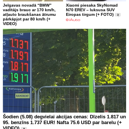
Jelgavas novadā “BMW”
Xiaomi piesaka SkyNomad
vadītājs brauc ar 170 km/h,
N70 EREV – luksusa SUV
atļauto braukšanas ātrumu
Eiropas tirgum (+ FOTO)
3
pārkāpjot par 80 km/h (+
VIDEO)
Šodien (5.08) degvielai akcijas cenas: Dīzelis 1.817 un
95. benzīns 1.737 EUR! Nafta 75.6 USD par barelu (+
VIDEO)
9