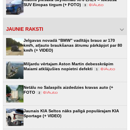
SUV Eiropas tirgum (+ FOTO)
3
JAUNIE RAKSTI
Jelgavas novadā “BMW” vadītājs brauc ar 170
km/h, atļauto braukšanas ātrumu pārkāpjot par 80
km/h (+ VIDEO)
Miljardu vērtajam Aston Martin debesskrāpim
Maiami atklājušies nopietni defekti
1
Netālu no Salaspils aizdedzies kravas auto (+
FOTO
2
Jaunais KIA Seltos nāks palīgā populārajam KIA
Sportage (+ VIDEO)