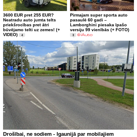
3600 EUR pret 255 EUR?
Pirmajam super sporta auto
Neatradu auto jumta telts
pasaulē 60 gadi –
priekšrocības pret ātri
Lamborghini piesaka īpašo
būvējamo telti uz zemes! (+
versiju 99 vienībās (+ FOTO)
VIDEO)
4
3
Drošībai, ne sodiem - Igaunijā par mobilajiem