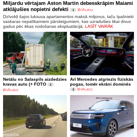
Miljardu vērtajam Aston Martin debesskrāpim Maiami
atklājušies nopietni defekti
1
Dzīvokļi šajos luksusa apartamentos maksā miljonus, taču īpašnieki
saskaras nepatīkamiem pārsteigumiem, kas uzradušies tikai divus
gadus pēc ēkas nodošanas ekspluatācijā.
LASĪT VAIRĀK
Netālu no Salaspils aizdedzies
Arī Mercedes atgriezīs fiziskās
kravas auto (+ FOTO
pogas, tomēr ekrāni dominēs
2
3