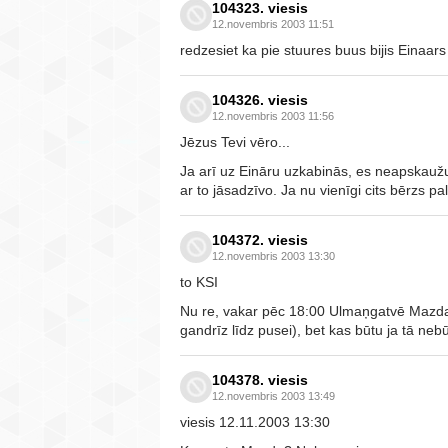
104323. viesis
12.novembris 2003 11:51
redzesiet ka pie stuures buus bijis Einaar
104326. viesis
12.novembris 2003 11:56
Jēzus Tevi vēro...
Ja arī uz Eināru uzkabinās, es neapskaužu t
ar to jāsadzīvo. Ja nu vienīgi cits bērzs pal
104372. viesis
12.novembris 2003 13:30
to KSI
Nu re, vakar pēc 18:00 Ulmaņgatvē Mazda 
gandrīz līdz pusei), bet kas būtu ja tā n
104378. viesis
12.novembris 2003 13:49
viesis 12.11.2003 13:30