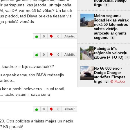
nodrošināt vietējo
as ir pārkāpums, kas jāsoda, un tajā pašā
tirgu
1
M, vai DP, var močīt kā vēlas? Un lai cik
us piedod, tad Dieva priekšā tiešām visi
Melno segumu
šogad ieklās vairāk
iņa priekšā vienāds.
nekā 50 kilometros
valsts vietējo
autoceļu ar grants
0
0
Atbildēt
segumu
5
Pabeigta trīs
reģionālo veloceļu
0
0
Atbildēt
izbūve (+ FOTO)
4
 kaadreiz ir bijs savaadaak??
No 66 000 eiro -
Dodge Charger
jau agraak esmu sho BMW redzeejis
atgriežas Eiropas
rtnee....
tirgū
2
us ker a pashi neieveero... suni taadi.
... tachu visam ir sava cena
0
0
Atbildēt
520. Otrs policists arlaists mājās un nezin
s? Kā parasti!