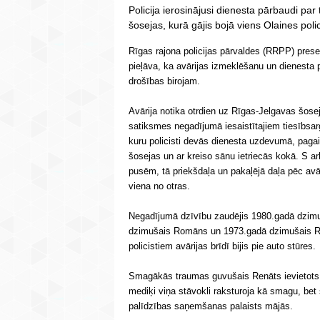
Policija ierosinājusi dienesta pārbaudi par
šosejas, kurā gājis bojā viens Olaines poli
Rīgas rajona policijas pārvaldes (RRPP) pres
pieļāva, ka avārijas izmeklēšanu un dienesta p
drošības birojam.
Avārija notika otrdien uz Rīgas-Jelgavas šose
satiksmes negadījumā iesaistītajiem tiesībs
kuru policisti devās dienesta uzdevumā, paga
šosejas un ar kreiso sānu ietriecās kokā. S ar
pusēm, tā priekšdaļa un pakaļējā daļa pēc avā
viena no otras.
Negadījumā dzīvību zaudējis 1980.gadā dzimu
dzimušais Romāns un 1973.gadā dzimušais R
policistiem avārijas brīdī bijis pie auto stūres.
Smagākās traumas guvušais Renāts ievietots 
mediķi viņa stāvokli raksturoja kā smagu, bet 
palīdzības saņemšanas palaists mājās.