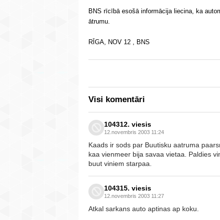
BNS rīcībā esošā informācija liecina, ka auto
ātrumu.
RĪGA, NOV 12 , BNS
Visi komentāri
104312. viesis
12.novembris 2003 11:24
Kaads ir sods par Buutisku aatruma paars
kaa vienmeer bija savaa vietaa. Paldies v
buut viniem starpaa.
104315. viesis
12.novembris 2003 11:27
Atkal sarkans auto aptinas ap koku.