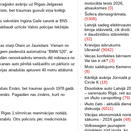
motocikla tests 2026,
 traģisko avāriju uz Rīgas-Jelgavas
atsauksmes
(0)
cists, bet traumas guvuši viņa kolēģi.
Šofera dienasgrāmata.
(5308)
es sekretāre Ingūna Gaile sarunā ar BNS
Latvijā sadeg elektroauto
ārbaudi uzticēs Valsts policijas Iekšējās
biroja stāvvietā, cik droši 
ir daudzstāvu stāvvietās
(32)
Krievijas iebrukums
jas starp Olaini un Jaunolaini. Vienam no
Ukrainā!
(9042)
argiem piederošā automašīna "BMW 520", ar
Vecas konfektes bērniem
idām nenoskaidrotu iemeslu dēļ nobrauca no
Vai tas ir ok?
(3)
kanais auto pilnībā sašķaidīts un pārlūzis uz
Moto salidojums Ķemero
rijas atradušās aptuveni 40 metru attālumā
(8)
Kārtējā avārija Jūrmalā p
Circle K
(18)
Eksotiskie auto Latvijā 2
šais Einārs, bet traumas guvuši 1978.gadā
– varenauto Rīgā, reti au
enāts. Pagaidām nav zināms, kurš no
un iAuto carspotting
(79)
iAuto čats - aktuālā dien
diskusija
(6011)
Rīgas 1.slimnīcas reanimācijas nodaļā,
Vācijas ekonomiskā nori
stabilu. Otrs policists pēc medicīniskās
sākums - 2024.gads
(48)
Volkswagen jaunajiem
dzinējiem zūd jauda, ko