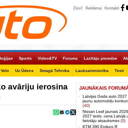
Ziņo!
Reklāma
Kontakti
loģijas
Sports
Video&TV
Forums
Lasītāju pieredze
Ak
Velo
Uz Ūdens
Smagā Tehnika
Lauksaimniecība
Testi
ko avāriju ierosina
JAUNĀKAIS FORUM
Latvijas Gada auto 2027 
jaunu automobiļu konkur
(40)
Nissan Leaf jaunais 2026
2027 tests, cena Latvijā 
lietotāju atsauksmes
(0)
KTM 390 Enduro R