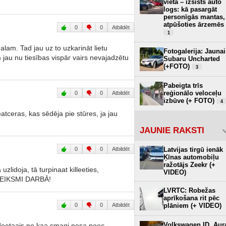
vietā – izsists auto
logs: kā pasargāt
personīgās mantas,
atpūšoties ārzemēs
0
0
Atbildēt
1
alam. Tad jau uz to uzkarināt lietu
Fotogalerija: Jaunai
 jau nu tiesības vispār vairs nevajadzētu
Subaru Uncharted
(+FOTO)
3
Pabeigta trīs
reģionālo veloceļu
0
0
Atbildēt
izbūve (+ FOTO)
4
eatceras, kas sēdēja pie stūres, ja jau
JAUNIE RAKSTI
0
0
Atbildēt
Latvijas tirgū ienāk
Ķīnas automobiļu
ražotājs Zeekr (+
 uzlidoja, tā turpinaat killeeties,
VIDEO)
 VEIKSMI DARBĀ!
LVRTC: Robežas
aprīkošana rit pēc
0
0
Atbildēt
plāniem (+ VIDEO)
Volkswagen ID. Aur
edeetaajs no kaa smagi nesa peec