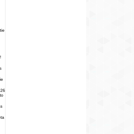
tie
!
s
ie
026
to
as
eta