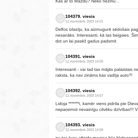
Kas ar to Mazdu? Neko nezinu...
104379. viesis
12.novembris 2003 14:01
Delfos izlasīju, ka aizmugurē sēdošais pag
nesanāks. Interesanti, kā tas beigsies. Šim
dot un lai pasēž gadus padsmit.
104391. viesis
12.novembris 2003 14:50
Interesanti - vai tad tas mājās palaistais n
raksta, ka nav zināms kas vadīja auto?!
104392. viesis
12.novembris 2003 14:57
Lidoja *******i, kamēr viens pidrila pie Dieva
nepaņemot nevainīgu cilvēku dzīvības!!!
104393. viesis
12.novembris 2003 14:58
nu tas kuru atlaida maajaa bija blakusse