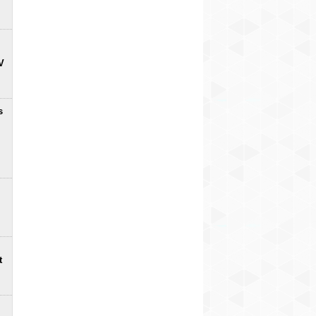
V
s
t