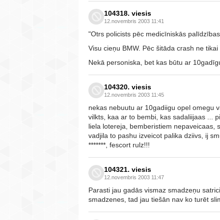
104318. viesis
12.novembris 2003 11:41
"Otrs policists pēc medicīniskās palīdzīb
Visu cieņu BMW. Pēc šitāda crash ne tikai p
Nekā personiska, bet kas būtu ar 10gadīg
104320. viesis
12.novembris 2003 11:45
nekas nebuutu ar 10gadiigu opel omegu vai 
vilkts, kaa ar to bembi, kas sadaliijaas ...
liela lotereja, bemberistiem nepaveicaas, 
vadjila to pashu izveicot palika dziivs, ij 
*******, fescort rulz!!!
104321. viesis
12.novembris 2003 11:47
Parasti jau gadās vismaz smadzeņu satrici
smadzenes, tad jau tiešān nav ko turēt sli