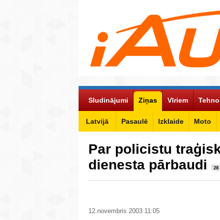
Sludinājumi
Ziņas
Vīriem
Tehno
Latvijā
Pasaulē
Izklaide
Moto
Par policistu traģis
dienesta pārbaudi
28
12.novembris 2003 11:05