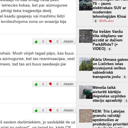
T6 – jauns
ir ietriecies kokaa, bet par aizmuguree
elektriskais SUV ar
ilniigi lieka tragjeedija deelj
modernām
eel kaadu gaajeeju vai mashiinu liidzi
tehnoloģijām Ķīnai
 ierobezhojuma zona un avaarija bija
2
Vai tiešām Vanšu
tilta slēgšanu var
aizstāt ar dažiem
0
0
Atbildēt
Park&Ride? (+
VIDEO)
6
shais. Mosh vinjsh tagad piipo, kas buus
eja aizmuguree, bet tas reanimaacijaa, veel
Kārļa Ulmaņa gatve
imees, tad tas arii buus seedeejis pie
un Lielirbes ielas
krustojumā ierīkos
sabiedriskā
transporta joslu
5
0
0
Atbildēt
Mēneša laikā
aizturēti kārtējie
degvielas uzpildes
staciju apzadzēji
1
0
0
Atbildēt
KEM: Trīs Latvijas
granulu ražotāji
apņēmušies ar
š saviem darbiniekiem, jo savbādāk tie uz
produkciju prioritār
vs pūst no galvas!", un tagad ko, kāds CP