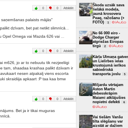
Škoda uzsāk sava
0
0
Atbildēt
lielākā modeļa,
jaunā krosovera
Peaq, ražošanu (+
as saņemšanas palaists mājās"
FOTO)
1
alikt dzīvam, bet pat netikt slimnīcā...
No 66 000 eiro -
u Opel Omega vai Mazda 626 vai ...
Dodge Charger
atgriežas Eiropas
tirgū
2
0
0
Atbildēt
Kārļa Ulmaņa gatve
un Lielirbes ielas
m626, jo ar to nebuutu tik nezjeeliigi
krustojumā ierīkos
 pie tam, shaadaa krashaa palikt dziivam ir
sabiedriskā
savukaart nesen atpakalj viens escorta
transporta joslu
5
smuki skraidiija apkaart :P taa kaa bmw
Miljardu vērtajam
Aston Martin
debesskrāpim
Maiami atklājušies
0
0
Atbildēt
nopietni defekti
6
nājums. Bet ja ir tikai muguras
mnīcā.
Vai tiešām Vanšu
tilta slēgšanu var
aizstāt ar dažiem