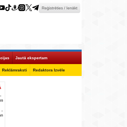
Reģistrēties / Ienākt
cijas
Jautā ekspertam
Reklāmraksti
Redaktora Izvēle
Ā
-
ss
 -
un