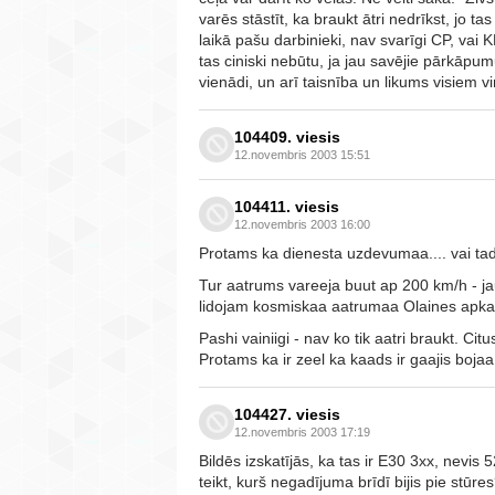
varēs stāstīt, ka braukt ātri nedrīkst, jo t
laikā pašu darbinieki, nav svarīgi CP, vai K
tas ciniski nebūtu, ja jau savējie pārkāpum
vienādi, un arī taisnība un likums visiem v
104409. viesis
12.novembris 2003 15:51
104411. viesis
12.novembris 2003 16:00
Protams ka dienesta uzdevumaa.... vai tad
Tur aatrums vareeja buut ap 200 km/h - 
lidojam kosmiskaa aatrumaa Olaines apkaa
Pashi vainiigi - nav ko tik aatri braukt. Cit
Protams ka ir zeel ka kaads ir gaajis bojaa
104427. viesis
12.novembris 2003 17:19
Bildēs izskatījās, ka tas ir E30 3xx, nevis 
teikt, kurš negadījuma brīdī bijis pie stūre