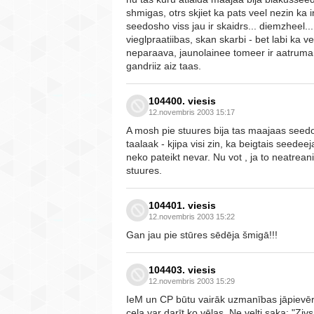
shmigas, otrs skjiet ka pats veel nezin ka 
seedosho viss jau ir skaidrs... diemzheel... p
vieglpraatiibas, skan skarbi - bet labi ka v
neparaava, jaunolainee tomeer ir aatruma
gandriiz aiz taas.
104400. viesis
12.novembris 2003 15:17
A mosh pie stuures bija tas maajaas seedo
taalaak - kjipa visi zin, ka beigtais seede
neko pateikt nevar. Nu vot , ja to neatrean
stuures.
104401. viesis
12.novembris 2003 15:22
Gan jau pie stūres sēdēja šmigā!!!
104403. viesis
12.novembris 2003 15:29
IeM un CP būtu vairāk uzmanības jāpievēr
ceļa var darīt ko vēlas. Ne velti saka: "Zi