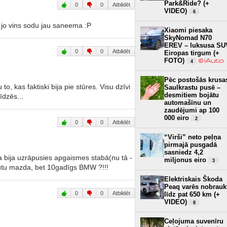
Park&Ride? (+
0
0
Atbildēt
VIDEO)
6
s jo vins sodu jau saneema :P
Xiaomi piesaka
SkyNomad N70
EREV – luksusa SU
0
0
Atbildēt
Eiropas tirgum (+
FOTO)
4
Pēc postošās krusa
o, kas faktiski bija pie stūres. Visu dzīvi
Saulkrastu pusē –
desmitiem bojātu
īdzēs...
automašīnu un
zaudējumi ap 100
000 eiro
2
0
0
Atbildēt
“Virši” neto peļņa
pirmajā pusgadā
sasniedz 4,2
bija uzrāpusies apgaismes stabā(nu tā -
miljonus eiro
3
ebūtu mazda, bet 10gadīgs BMW ?!!!
Elektriskais Škoda
Peaq varēs nobrauk
0
0
Atbildēt
līdz pat 650 km (+
VIDEO)
8
Ceļojuma suvenīru