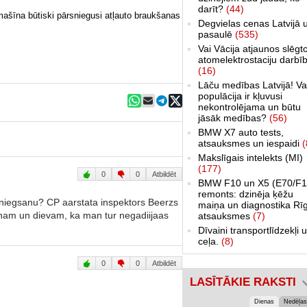
darīt?
(44)
mašīna būtiski pārsniegusi atļauto braukšanas
Degvielas cenas Latvijā 
pasaulē
(535)
Vai Vācija atjaunos slēgt
atomelektrostaciju darbī
(16)
Lāču medības Latvijā! Va
populācija ir kļuvusi
nekontrolējama un būtu
jāsāk medības?
(56)
BMW X7 auto tests,
atsauksmes un iespaidi
(
Makslīgais intelekts (MI)
(177)
0
0
Atbildēt
BMW F10 un X5 (E70/F1
remonts: dzinēja ķēžu
niegsanu? CP aarstata inspektors Beerzs
maiņa un diagnostika Rī
inam un dievam, ka man tur negadiijaas
atsauksmes
(7)
Dīvaini transportlīdzekļi 
ceļa.
(8)
0
0
Atbildēt
LASĪTĀKIE RAKSTI
Dienas
Nedēļas