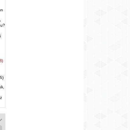
un
o
bu?
i
8)
5)
gā,
uz