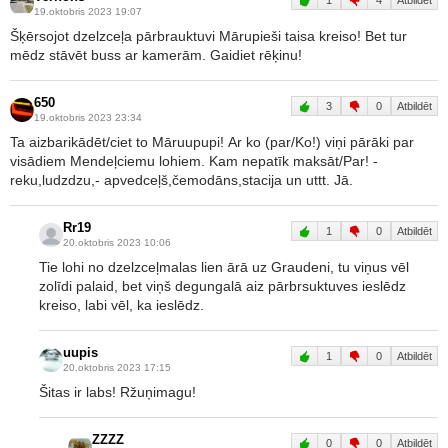
1
4
Atbildēt
19.oktobris 2023 19:07
Šķērsojot dzelzceļa pārbrauktuvi Mārupieši taisa kreiso! Bet tur
mēdz stāvēt buss ar kamerām. Gaidiet rēķinu!
650
3
0
Atbildēt
19.oktobris 2023 23:34
Ta aizbarikādēt/ciet to Māruupupi! Ar ko (par/Ko!) viņi pārāki par
visādiem Mendeļciemu lohiem. Kam nepatīk maksāt/Par! -
reku,ludzdzu,- apvedceļš,čemodāns,stacija un uttt. Jā.
Rr19
1
0
Atbildēt
20.oktobris 2023 10:06
Tie lohi no dzelzceļmalas lien ārā uz Graudeni, tu viņus vēl
zolīdi palaid, bet viņš degungalā aiz pārbrsuktuves ieslēdz
kreiso, labi vēl, ka ieslēdz.
uupis
1
0
Atbildēt
20.oktobris 2023 17:15
Šitas ir labs! Ržuņimagu!
ZZZZ
0
0
Atbildēt