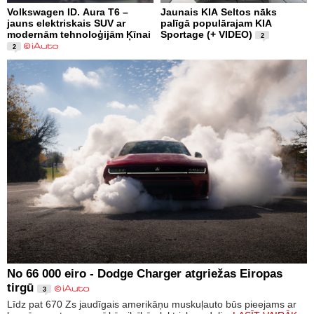
Volkswagen ID. Aura T6 –
Jaunais KIA Seltos nāks
jauns elektriskais SUV ar
palīgā populārajam KIA
modernām tehnoloģijām Ķīnai
Sportage (+ VIDEO)
2
2
No 66 000 eiro - Dodge Charger atgriežas Eiropas
tirgū
3
Līdz pat 670 Zs jaudīgais amerikāņu muskuļauto būs pieejams ar