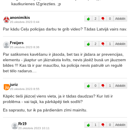
kautkurienes IZgriezties. ;p
anonimikis
2
0
Atbildēt
20.oktobris 2023 0:44
Par kādu Ceļu policijas darbu te grib video? Tādas Latvijā vairs nav.
Freijers
2
1
Atbildēt
20.oktobris 2023 8:36
Par satiksmes kavēšanu ir jāsoda, bet tas ir jādara ar prevencijas,
elementu - jāaptur un jāizraksta kvīts, nevis jāsēž busā un jāuzņem
bildes !!! Kas tā ir par maucību, ka policija nevis patrulē un regulē
bet tēlo radarus....
juriz
0
1
Atbildēt
20.oktobris 2023 8:55
Kāpēc tieši jāizceļ viens vieta, ja ir tādas daudzas? Kur īsti ir
problēma - vai tajā, ka pārkāpēji tiek sodīti?
Es saprastu, tur ik pa pārdienām zīmi mainītu.
Rr19
1
0
Atbildēt
20.oktobris 2023 10:11