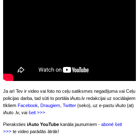
Ja arī Tev ir video vai foto no ceļu satiksmes negadījuma vai Ceļu
policijas darba, tad sūti to portāla iAuto.lv redakcijai uz sociālajiem
tīkliem
Facebook
,
Draugiem
,
Twitter
(seko), uz e-pastu iAuto (at)
iAuto .lv, vai
šeit >>>
Pieraksties
iAuto YouTube
kanāla jaunumiem -
abonē šeit
>>>
te video parādās ātrāk!