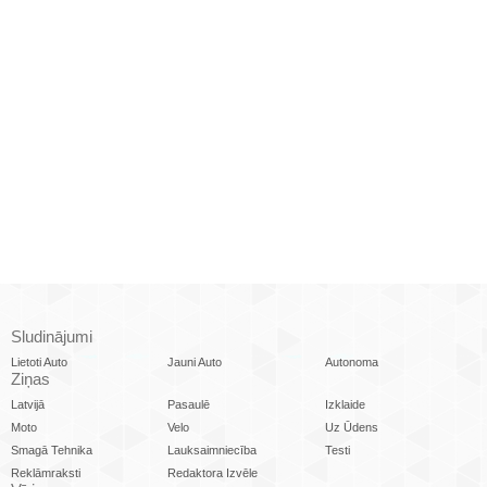
Sludinājumi
Lietoti Auto
Jauni Auto
Autonoma
Ziņas
Latvijā
Pasaulē
Izklaide
Moto
Velo
Uz Ūdens
Smagā Tehnika
Lauksaimniecība
Testi
Reklāmraksti
Redaktora Izvēle