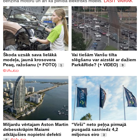
benzīna motoru un arī kā pilnībā elektrisks mdelis.
LASĪT VAIRĀK
Škoda uzsāk sava lielākā
Vai tiešām Vanšu tilta
modeļa, jaunā krosovera
slēgšanu var aizstāt ar dažiem
Peaq, ražošanu (+ FOTO)
Park&Ride? (+ VIDEO)
1
9
Miljardu vērtajam Aston Martin
“Virši” neto peļņa pirmajā
debesskrāpim Maiami
pusgadā sasniedz 4,2
atklājušies nopietni defekti
miljonus eiro
3