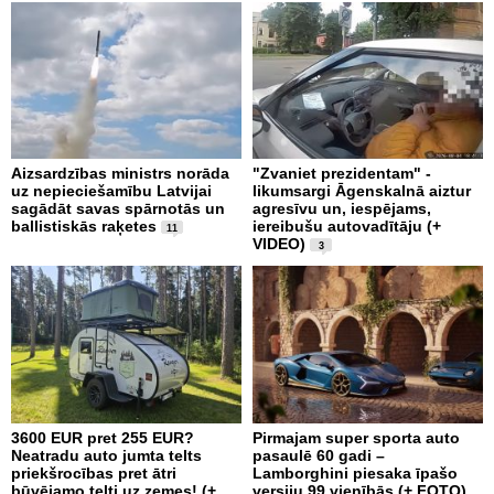
Aizsardzības ministrs norāda
"Zvaniet prezidentam" -
uz nepieciešamību Latvijai
likumsargi Āgenskalnā aiztur
sagādāt savas spārnotās un
agresīvu un, iespējams,
ballistiskās raķetes
iereibušu autovadītāju (+
11
VIDEO)
3
3600 EUR pret 255 EUR?
Pirmajam super sporta auto
Neatradu auto jumta telts
pasaulē 60 gadi –
priekšrocības pret ātri
Lamborghini piesaka īpašo
būvējamo telti uz zemes! (+
versiju 99 vienībās (+ FOTO)