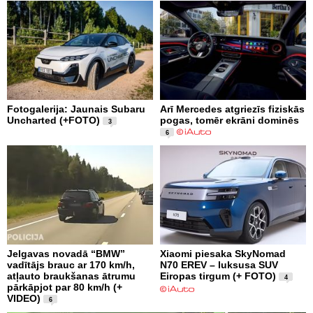
Fotogalerija: Jaunais Subaru
Arī Mercedes atgriezīs fiziskās
Uncharted (+FOTO)
pogas, tomēr ekrāni dominēs
3
6
Jelgavas novadā “BMW”
Xiaomi piesaka SkyNomad
vadītājs brauc ar 170 km/h,
N70 EREV – luksusa SUV
atļauto braukšanas ātrumu
Eiropas tirgum (+ FOTO)
4
pārkāpjot par 80 km/h (+
VIDEO)
6