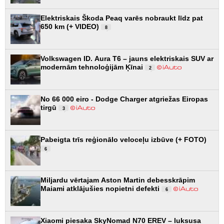
Elektriskais Škoda Peaq varēs nobraukt līdz pat
650 km (+ VIDEO)
8
Volkswagen ID. Aura T6 – jauns elektriskais SUV ar
modernām tehnoloģijām Ķīnai
2
No 66 000 eiro - Dodge Charger atgriežas Eiropas
tirgū
3
Pabeigta trīs reģionālo veloceļu izbūve (+ FOTO)
6
Miljardu vērtajam Aston Martin debesskrāpim
Maiami atklājušies nopietni defekti
6
Xiaomi piesaka SkyNomad N70 EREV – luksusa