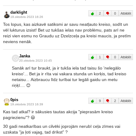
darklight
2
0
Atbildēt
19.oktobris 2023 16:26
Tos lopus, kas aizkavē satiksmi ar savu neatļauto kreiso, sodīt un
vēl lukturus izsist! Bet uz tukšas ielas nav problēmu, pats arī ne
reizi vien esmu no Graudu uz Dzelzceļa pa kreisi maucis, ja pretīm
neviens nenāk.
Janka
1
0
Atbildēt
20.oktobris 2023 10:45
Sanāk arī tur braukt, ja ir tukša iela tad taisu šo 'nelegālo
kreiso'... Bet ja ir rīta vai vakara stunda un korķis, tad kreiso
netaisu... Aizbraucu līdz turībai tur legāli gaidu un metu
riņķī.... 😊
0pis
9
2
Atbildēt
19.oktobris 2023 16:39
Kas tad atkal? ir sākusies tautas akcija "pieprasām kreiso
pagriezienu"? 😃
30 gadi neatkarības un cilvēki joprojām nerubī ceļa zīmes vai
uzskata "ja ļoti vajag, tad drīkst" ?