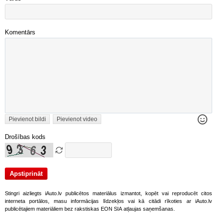
Komentārs
Pievienot bildi
Pievienot video
Drošības kods
Stingri aizliegts iAuto.lv publicētos materiālus izmantot, kopēt vai reproducēt citos
interneta portālos, masu informācijas līdzekļos vai kā citādi rīkoties ar iAuto.lv
publicētajiem materiāliem bez rakstiskas EON SIA atļaujas saņemšanas.