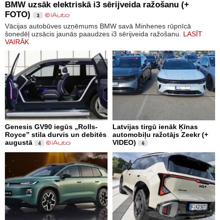
BMW uzsāk elektriskā i3 sērijveida ražošanu (+
FOTO)
3
Vācijas autobūves uzņēmums BMW savā Minhenes rūpnīcā
šonedēļ uzsācis jaunās paaudzes i3 sērijveida ražošanu.
LASĪT
VAIRĀK
Genesis GV90 iegūs „Rolls-
Latvijas tirgū ienāk Ķīnas
Royce” stila durvis un debitēs
automobiļu ražotājs Zeekr (+
augustā
VIDEO)
4
6