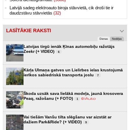
Latvijā sadeg elektroauto biroja stāvvietā, cik droši tie ir
daudzstāvu stāvvietās
(32)
LASĪTĀKIE RAKSTI
Dienas
Nedēļas
Latvijas tirgū ienāk Ķīnas automobiļu ražotājs
Zeekr (+ VIDEO)
6
Kārļa Ulmaņa gatves un Lielirbes ielas krustojumā
ierīkos sabiedriskā transporta joslu
7
Škoda uzsāk sava lielākā modeļa, jaunā krosovera
Peaq, ražošanu (+ FOTO)
1
Vai tiešām Vanšu tilta slēgšanu var aizstāt ar
dažiem Park&Ride? (+ VIDEO)
9