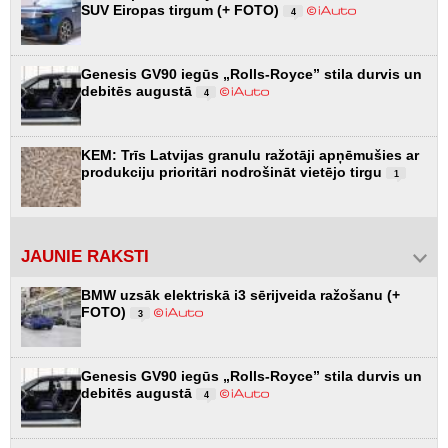
SUV Eiropas tirgum (+ FOTO)
4
Genesis GV90 iegūs „Rolls-Royce” stila durvis un
debitēs augustā
4
KEM: Trīs Latvijas granulu ražotāji apņēmušies ar
produkciju prioritāri nodrošināt vietējo tirgu
1
JAUNIE RAKSTI
BMW uzsāk elektriskā i3 sērijveida ražošanu (+
FOTO)
3
Genesis GV90 iegūs „Rolls-Royce” stila durvis un
debitēs augustā
4