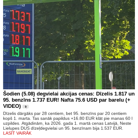
Šodien (5.08) degvielai akcijas cenas: Dīzelis 1.817 un
95. benzīns 1.737 EUR! Nafta 75.6 USD par barelu (+
VIDEO)
9
Dīzelis dārgāks par 28 centiem, bet 95. benzīns par 20 centiem
kopš 1. marta. Tas sanāk papildus +16.80 EUR klāt pie manas 60 l
uzpildes. Atgādinām, ka 2026. gada 1. martā cenas Latvijā, Neste
Lielupes DUS dīzeļdegvielai un 95. benzīnam bija 1.537 EUR.
LASĪT VAIRĀK