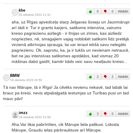
khe
0
0
Atbildēt
20.oktobris 2023 11:31
aha, uz Rīgas apvedceļa starp Jelgavas šoseju un Jaunmārupi
arī tādi ir. Tur ir grants karjers, satiksme intensīva, vairums
kreiso pagriezienu aizliegti - ir līnijas un zīmes, kas aizliedz
nogriezties, nē, smagajiem vajag nobļoķēt satiksmi līdz pretējā
virzienā atbrīvojas sprauga, lai var ieraut iekšā savu nelegālo
pagriezienu. Ok, saprotu, ka, ja ir tukšs un nevienam netraucē,
bet ne jau intensīvas satiksmes apstākļos, kad vismaz 20
māšinas dabū gaidīt, kamēr kāds veic savu neatļauto kreiso...
BMW
2
2
Atbildēt
19.oktobris 2023 16:50
Tā nav Mārupe, tā ir Rīga! Ja cilvēks nevienu nekavē, tad labāk lai
brauc pa kreisi, nevis atpakaļgaitā iestumjas uz Turības pusi un tad
mauc pāri!
imzz
3
0
Atbildēt
19.oktobris 2023 21:59
Aha.Var tikai pabrīnīties, cik Mārupe liela palikusi. Lidosta
Mārupe, Graudu ielas pārbrauktuve arī Mārupe.