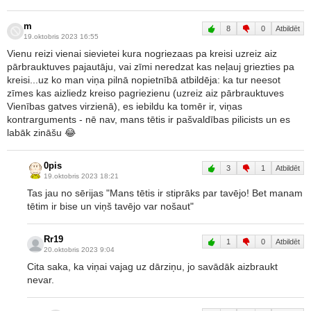
m
8
0
Atbildēt
19.oktobris 2023 16:55
Vienu reizi vienai sievietei kura nogriezaas pa kreisi uzreiz aiz
pārbrauktuves pajautāju, vai zīmi neredzat kas neļauj griezties pa
kreisi...uz ko man viņa pilnā nopietnībā atbildēja: ka tur neesot
zīmes kas aizliedz kreiso pagriezienu (uzreiz aiz pārbrauktuves
Vienības gatves virzienā), es iebildu ka tomēr ir, viņas
kontrarguments - nē nav, mans tētis ir pašvaldības pilicists un es
labāk zināšu 😂
0pis
3
1
Atbildēt
19.oktobris 2023 18:21
Tas jau no sērijas "Mans tētis ir stiprāks par tavējo! Bet manam
tētim ir bise un viņš tavējo var nošaut"
Rr19
1
0
Atbildēt
20.oktobris 2023 9:04
Cita saka, ka viņai vajag uz dārziņu, jo savādāk aizbraukt
nevar.