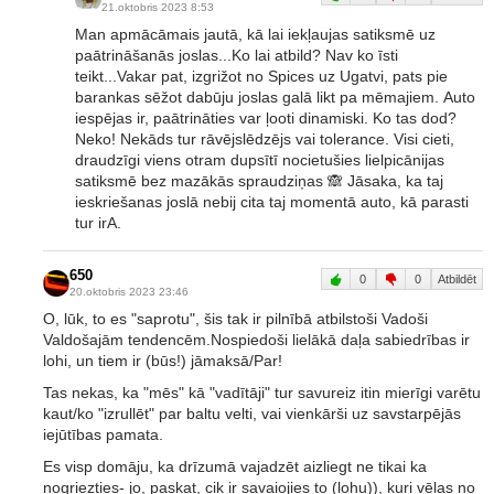
21.oktobris 2023 8:53
Man apmācāmais jautā, kā lai iekļaujas satiksmē uz
paātrināšanās joslas...Ko lai atbild? Nav ko īsti
teikt...Vakar pat, izgrižot no Spices uz Ugatvi, pats pie
barankas sēžot dabūju joslas galā likt pa mēmajiem. Auto
iespējas ir, paātrināties var ļooti dinamiski. Ko tas dod?
Neko! Nekāds tur rāvējslēdzējs vai tolerance. Visi cieti,
draudzīgi viens otram dupsītī nocietušies lielpicānijas
satiksmē bez mazākās spraudziņas 🙈 Jāsaka, ka taj
ieskriešanas joslā nebij cita taj momentā auto, kā parasti
tur irA.
650
0
0
Atbildēt
20.oktobris 2023 23:46
O, lūk, to es "saprotu", šis tak ir pilnībā atbilstoši Vadoši
Valdošajām tendencēm.Nospiedoši lielākā daļa sabiedrības ir
lohi, un tiem ir (būs!) jāmaksā/Par!
Tas nekas, ka "mēs" kā "vadītāji" tur savureiz itin mierīgi varētu
kaut/ko "izrullēt" par baltu velti, vai vienkārši uz savstarpējās
iejūtības pamata.
Es visp domāju, ka drīzumā vajadzēt aizliegt ne tikai ka
nogriezties- jo, paskat, cik ir savaiojies to (lohu)), kuri vēlas no