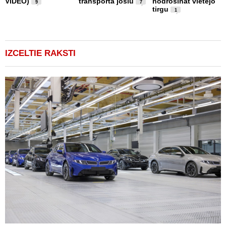
VIDEO)
transporta joslu
nodrošināt vietējo
m
9
7
tirgu
1
IZCELTIE RAKSTI