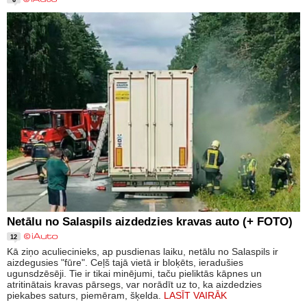
6
Netālu no Salaspils aizdedzies kravas auto (+ FOTO)
12
Kā ziņo aculiecinieks, ap pusdienas laiku, netālu no Salaspils ir
aizdegusies "fūre". Ceļš tajā vietā ir bloķēts, ieradušies
ugunsdzēsēji. Tie ir tikai minējumi, taču pieliktās kāpnes un
atritinātais kravas pārsegs, var norādīt uz to, ka aizdedzies
piekabes saturs, piemēram, šķelda.
LASĪT VAIRĀK