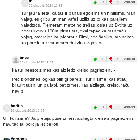
m
0
0
Atbildēt
20.oktobris 2023 13:33
Tur jau tā lieta, ka tas ir banāls egoisms un nihilisms. Man
vajag, es gribu un man vafeli uzlikt uz to kas pārējiem
vajadzīgs. Piemēram metot no trešās joslas uz D-tilta uz
nobrauktuvu 100m pirms tās, tikai tāpēc ka man taču
vajag, atcerējos ka jāiebrauc Rimi, pēc šašlika, tas nekas
ka pārējie tur var avarēt dēļ viņa izgājiena.
imzz
1
0
Atbildēt
20.oktobris 2023 13:54
ka tur neesot zīmes kas aizliedz kreiso pagriezienu -
Pēc blondīnes loģikas pilnīgi pareizi. Tur ir zīme, kas atļauj
braukt taisni un pa labi, bet zīmes, kas aizliegtu kreiso, taču
nav ;)
hartijs
0
3
Atbildēt
19.oktobris 2023 19:04
Un kur zīme? Ja pretējā pusē zīmes. aizliegts kreisais pagrieziens,
nav, tad lai policija iet bekot!
Vernons