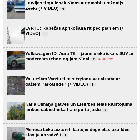
Latvijas tirgū ienāk Ķīnas automobiļu ražotājs
Zeekr (+ VIDEO)
6
LVRTC: Robežas aprīkošana rit pēc plāniem (+
VIDEO)
1
Volkswagen ID. Aura T6 – jauns elektriskais SUV ar
modernām tehnoloģijām Ķīnai
2
Vai tiešām Vanšu tilta slēgšanu var aizstāt ar
dažiem Park&Ride? (+ VIDEO)
9
Kārļa Ulmaņa gatves un Lielirbes ielas krustojumā
ierīkos sabiedriskā transporta joslu
7
Mēneša laikā aizturēti kārtējie degvielas uzpildes
staciju apzadzēji
1