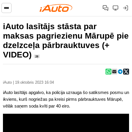
iAuto lasītājs stāsta par
maksas pagriezienu Mārupē pie
dzelzceļa pārbrauktuves (+
VIDEO)
28
iAuto | 19.oktobris 2023 16:04
iAuto lasītājs apgalvo, ka policija uzrauga šo satiksmes posmu un
ikviens, kurš nogriežas pa kreisi pirms pārbrauktuves Mārupē,
vēlāk saņem soda kvīti par 40 eiro.