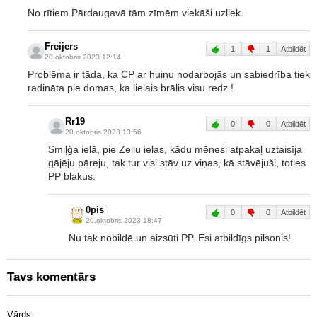
No rītiem Pārdaugavā tām zīmēm viekāši uzliek.
Freijers
1
1
Atbildēt
20.oktobris 2023 12:14
Problēma ir tāda, ka CP ar huiņu nodarbojās un sabiedrība tiek
radināta pie domas, ka lielais brālis visu redz !
Rr19
0
0
Atbildēt
20.oktobris 2023 13:56
Smiļģa ielā, pie Zeļļu ielas, kādu mēnesi atpakaļ uztaisīja
gājēju pāreju, tak tur visi stāv uz viņas, kā stāvējuši, toties
PP blakus.
0pis
0
0
Atbildēt
20.oktobris 2023 18:47
Nu tak nobildē un aizsūti PP. Esi atbildīgs pilsonis!
Tavs komentārs
Vārds