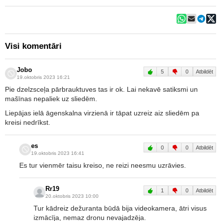
Visi komentāri
Jobo
5
0
Atbildēt
19.oktobris 2023 16:21
Pie dzelzsceļa pārbrauktuves tas ir ok. Lai nekavē satiksmi un
mašīnas nepaliek uz sliedēm.
Liepājas ielā āgenskalna virzienā ir tāpat uzreiz aiz sliedēm pa
kreisi nedrīkst.
es
0
0
Atbildēt
19.oktobris 2023 16:41
Es tur vienmēr taisu kreiso, ne reizi neesmu uzrāvies.
Rr19
1
0
Atbildēt
20.oktobris 2023 10:00
Tur kādreiz dežuranta būdā bija videokamera, ātri visus
izmācīja, nemaz dronu nevajadzēja.