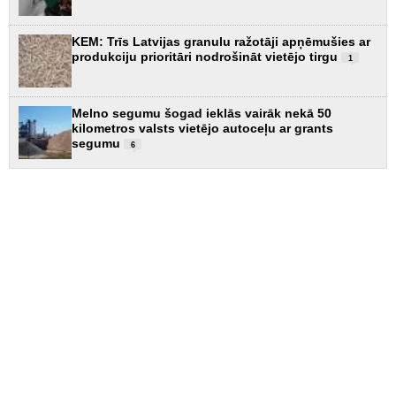
KEM: Trīs Latvijas granulu ražotāji apņēmušies ar
produkciju prioritāri nodrošināt vietējo tirgu
1
Melno segumu šogad ieklās vairāk nekā 50
kilometros valsts vietējo autoceļu ar grants
segumu
6