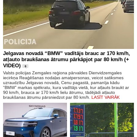
Jelgavas novadā “BMW” vadītājs brauc ar 170 km/h,
atļauto braukšanas ātrumu pārkāpjot par 80 km/h (+
VIDEO)
6
Valsts policijas Zemgales reģiona pārvaldes Dienvidzemgales
iecirkņa Reaģēšanas nodaļas amatpersonas, veicot satiksmes
uzraudzību Jelgavas novadā, Cenu pagastā, pamanīja kādu
“BMW” markas spēkratu, kura vadītājs vietā, kur atļauts braukt ar
90 km/h, brauca ar 170 km/h lielu ātrumu, tādējādi atļauto
braukšanas ātrumu pārsniedzot par 80 km/h.
LASĪT VAIRĀK