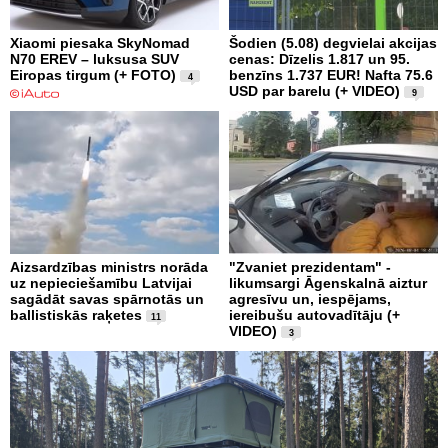
Xiaomi piesaka SkyNomad
Šodien (5.08) degvielai akcijas
N70 EREV – luksusa SUV
cenas: Dīzelis 1.817 un 95.
Eiropas tirgum (+ FOTO)
benzīns 1.737 EUR! Nafta 75.6
4
USD par barelu (+ VIDEO)
9
Aizsardzības ministrs norāda
"Zvaniet prezidentam" -
uz nepieciešamību Latvijai
likumsargi Āgenskalnā aiztur
sagādāt savas spārnotās un
agresīvu un, iespējams,
ballistiskās raķetes
iereibušu autovadītāju (+
11
VIDEO)
3