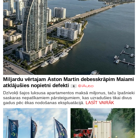
Miljardu vērtajam Aston Martin debesskrāpim Maiami
atklājušies nopietni defekti
6
Dzīvokļi šajos luksusa apartamentos maksā miljonus, taču īpašnieki
saskaras nepatīkamiem pārsteigumiem, kas uzradušies tikai divus
gadus pēc ēkas nodošanas ekspluatācijā.
LASĪT VAIRĀK