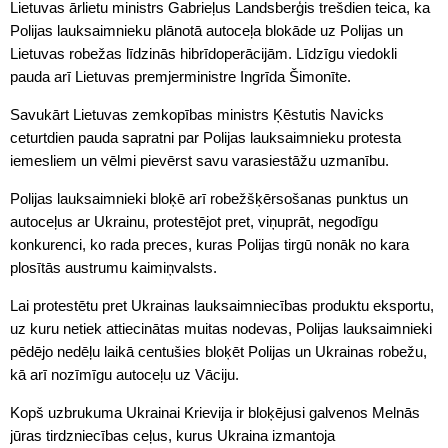
Lietuvas ārlietu ministrs Gabrieļus Landsberģis trešdien teica, ka
Polijas lauksaimnieku plānotā autoceļa blokāde uz Polijas un
Lietuvas robežas līdzinās hibrīdoperācijām. Līdzīgu viedokli
pauda arī Lietuvas premjerministre Ingrīda Šimonīte.
Savukārt Lietuvas zemkopības ministrs Ķēstutis Navicks
ceturtdien pauda sapratni par Polijas lauksaimnieku protesta
iemesliem un vēlmi pievērst savu varasiestāžu uzmanību.
Polijas lauksaimnieki bloķē arī robežšķērsošanas punktus un
autoceļus ar Ukrainu, protestējot pret, viņuprāt, negodīgu
konkurenci, ko rada preces, kuras Polijas tirgū nonāk no kara
plosītās austrumu kaimiņvalsts.
Lai protestētu pret Ukrainas lauksaimniecības produktu eksportu,
uz kuru netiek attiecinātas muitas nodevas, Polijas lauksaimnieki
pēdējo nedēļu laikā centušies bloķēt Polijas un Ukrainas robežu,
kā arī nozīmīgu autoceļu uz Vāciju.
Kopš uzbrukuma Ukrainai Krievija ir bloķējusi galvenos Melnās
jūras tirdzniecības ceļus, kurus Ukraina izmantoja