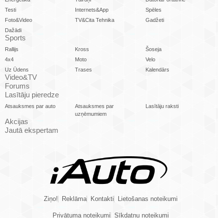
Testi
Internets&App
Spēles
Foto&Video
TV&Cita Tehnika
Gadžeti
Dažādi
Sports
Rallijs
Kross
Šoseja
4x4
Moto
Velo
Uz Ūdens
Trases
Kalendārs
Video&TV
Forums
Lasītāju pieredze
Atsauksmes par auto
Atsauksmes par
Lasītāju raksti
uzņēmumiem
Akcijas
Jautā ekspertam
Ziņo!
Reklāma
Kontakti
Lietošanas noteikumi
Privātuma noteikumi
Sīkdatņu noteikumi