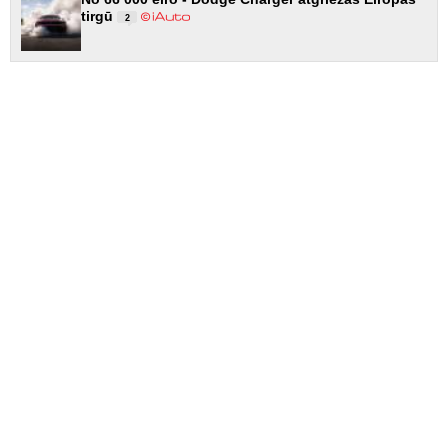
tirgū
2