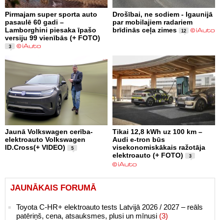
Pirmajam super sporta auto
Drošībai, ne sodiem - Igaunijā
pasaulē 60 gadi –
par mobilajiem radariem
Lamborghini piesaka īpašo
brīdinās ceļa zimes
12
versiju 99 vienībās (+ FOTO)
3
Jaunā Volkswagen cerība-
Tikai 12,8 kWh uz 100 km –
elektroauto Volkswagen
Audi e-tron būs
ID.Cross(+ VIDEO)
visekonomiskākais ražotāja
5
elektroauto (+ FOTO)
3
JAUNĀKAIS FORUMĀ
Toyota C-HR+ elektroauto tests Latvijā 2026 / 2027 – reāls
patēriņš, cena, atsauksmes, plusi un mīnusi
(3)