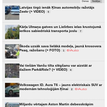
Dienas
Nedēļas
Latvijas tirgū ienāk Ķīnas automobiļu ražotājs
Zeekr (+ VIDEO)
5
Kārļa Ulmaņa gatves un Lielirbes ielas krustojumā
ierīkos sabiedriskā transporta joslu
7
Škoda uzsāk sava lielākā modeļa, jaunā krosovera
Peaq, ražošanu (+ FOTO)
1
Vai tiešām Vanšu tilta slēgšanu var aizstāt ar
dažiem Park&Ride? (+ VIDEO)
6
Volkswagen ID. Aura T6 – jauns elektriskais SUV ar
modernām tehnoloģijām Ķīnai
2
Miljardu vērtajam Aston Martin debesskrāpim