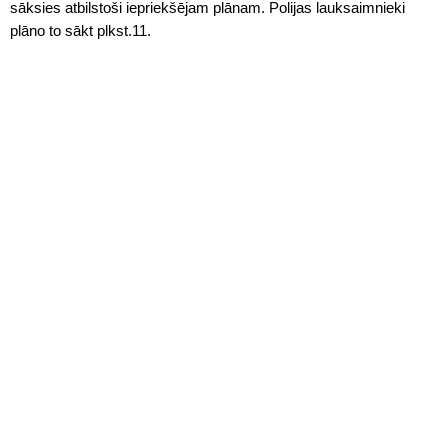
sāksies atbilstoši iepriekšējam plānam. Polijas lauksaimnieki
plāno to sākt plkst.11.