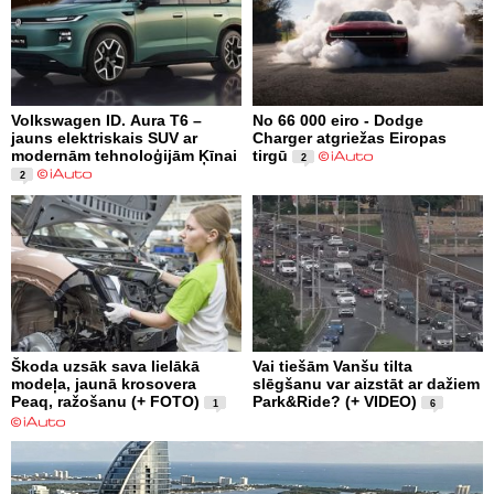
Volkswagen ID. Aura T6 –
No 66 000 eiro - Dodge
jauns elektriskais SUV ar
Charger atgriežas Eiropas
modernām tehnoloģijām Ķīnai
tirgū
2
2
Škoda uzsāk sava lielākā
Vai tiešām Vanšu tilta
modeļa, jaunā krosovera
slēgšanu var aizstāt ar dažiem
Peaq, ražošanu (+ FOTO)
Park&Ride? (+ VIDEO)
1
6