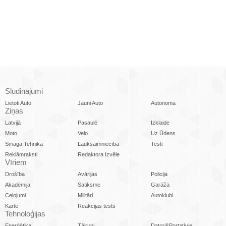
Sludinājumi
Lietoti Auto
Jauni Auto
Autonoma
Ziņas
Latvijā
Pasaulē
Izklaide
Moto
Velo
Uz Ūdens
Smagā Tehnika
Lauksaimniecība
Testi
Reklāmraksti
Redaktora Izvēle
Vīriem
Drošība
Avārijas
Policija
Akadēmija
Satiksme
Garāžā
Ceļojumi
Militāri
Autoklubi
Karte
Reakcijas tests
Tehnoloģijas
Enerģētika
Tālruņi
Datori&Portatīvie