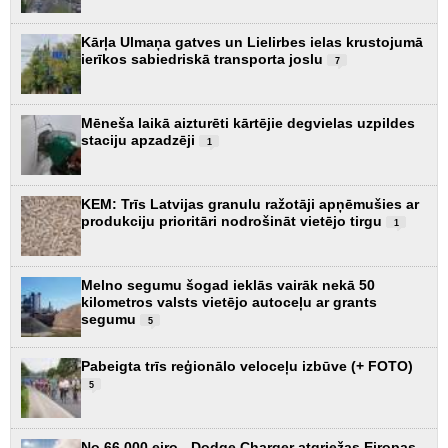
Kārļa Ulmaņa gatves un Lielirbes ielas krustojumā
ierīkos sabiedriskā transporta joslu
7
Mēneša laikā aizturēti kārtējie degvielas uzpildes
staciju apzadzēji
1
KEM: Trīs Latvijas granulu ražotāji apņēmušies ar
produkciju prioritāri nodrošināt vietējo tirgu
1
Melno segumu šogad ieklās vairāk nekā 50
kilometros valsts vietējo autoceļu ar grants
segumu
5
Pabeigta trīs reģionālo veloceļu izbūve (+ FOTO)
5
No 66 000 eiro - Dodge Charger atgriežas Eiropas