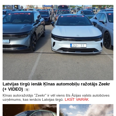
Latvijas tirgū ienāk Ķīnas automobiļu ražotājs Zeekr
(+ VIDEO)
5
Ķīnas autoražotājs "Zeekr" ir vēl viens šīs Āzijas valsts autobūves
uzņēmums, kas ienācis Latvijas tirgū.
LASĪT VAIRĀK