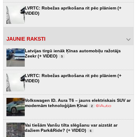
LVRTC: Robežas aprīkošana rit pēc plāniem (+
VIDEO)
JAUNIE RAKSTI
Latvijas tirgū ienāk Ķīnas automobiļu ražotājs
Zeekr (+ VIDEO)
5
LVRTC: Robežas aprīkošana rit pēc plāniem (+
VIDEO)
Volkswagen ID. Aura T6 – jauns elektriskais SUV ar
modernām tehnoloģijām Ķīnai
2
Vai tiešām Vanšu tilta slēgšanu var aizstāt ar
dažiem Park&Ride? (+ VIDEO)
6