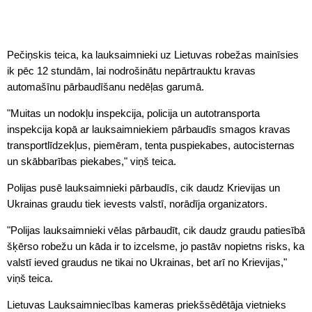
Pečiņskis teica, ka lauksaimnieki uz Lietuvas robežas mainīsies
ik pēc 12 stundām, lai nodrošinātu nepārtrauktu kravas
automašīnu pārbaudīšanu nedēļas garumā.
"Muitas un nodokļu inspekcija, policija un autotransporta
inspekcija kopā ar lauksaimniekiem pārbaudīs smagos kravas
transportlīdzekļus, piemēram, tenta puspiekabes, autocisternas
un skābbarības piekabes," viņš teica.
Polijas pusē lauksaimnieki pārbaudīs, cik daudz Krievijas un
Ukrainas graudu tiek ievests valstī, norādīja organizators.
"Polijas lauksaimnieki vēlas pārbaudīt, cik daudz graudu patiesībā
šķērso robežu un kāda ir to izcelsme, jo pastāv nopietns risks, ka
valstī ieved graudus ne tikai no Ukrainas, bet arī no Krievijas,"
viņš teica.
Lietuvas Lauksaimniecības kameras priekšsēdētāja vietnieks