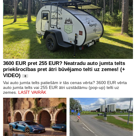
3600 EUR pret 255 EUR? Neatradu auto jumta telts
priekšrocības pret ātri būvējamo telti uz zemes! (+
VIDEO)
8
Vai auto jumta telts patiešām ir tās cenas vērta? 3600 EUR vērta
auto jumta telts vai 255 EUR ātri uzstādāmu (pop-up) telti uz
zemes.
LASĪT VAIRĀK