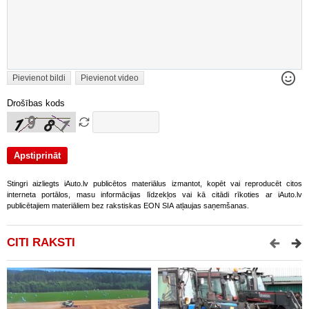
Pievienot bildi
Pievienot video
Drošības kods
Stingri aizliegts iAuto.lv publicētos materiālus izmantot, kopēt vai reproducēt citos
interneta portālos, masu informācijas līdzekļos vai kā citādi rīkoties ar iAuto.lv
publicētajiem materiāliem bez rakstiskas EON SIA atļaujas saņemšanas.
CITI RAKSTI