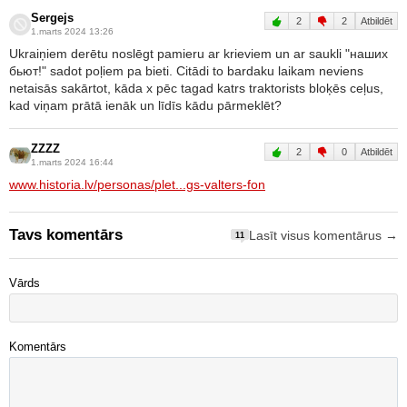
Sergejs
2
2
Atbildēt
1.marts 2024 13:26
Ukraiņiem derētu noslēgt pamieru ar krieviem un ar saukli "наших
бьют!" sadot poļiem pa bieti. Citādi to bardaku laikam neviens
netaisās sakārtot, kāda x pēc tagad katrs traktorists bloķēs ceļus,
kad viņam prātā ienāk un līdīs kādu pārmeklēt?
ZZZZ
2
0
Atbildēt
1.marts 2024 16:44
www.historia.lv/personas/plet...gs-valters-fon
Tavs komentārs
Lasīt visus komentārus →
11
Vārds
Komentārs