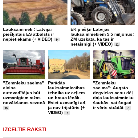
Lauksaimnieki: Latvijai
EK piešķir Latvijas
L
piešķirtais ES atbalsts ir
lauksaimniekiem 5,5 miljonus;
r
nepietiekams (+ VIDEO)
ZM uzskata, ka tas ir
c
9
netaisnīgi (+ VIDEO)
11
Z
"Zemnieku saeima"
Parādās
"Zemnieku
a
aicina
lauksaimniecības
saeima": Augsto
v
autovadītājus būt
tehnika uz ceļiem
degvielas cenu dēļ
b
uzmanīgiem ražas
un brauc lēnāk.
daļa lauksaimnieku
m
novākšanas sezonā
Esiet uzmanīgi arī,
šaubās, vai šogad
ja nav trijstūris (+
ir vērts strādāt
15
7
VIDEO)
7
IZCELTIE RAKSTI