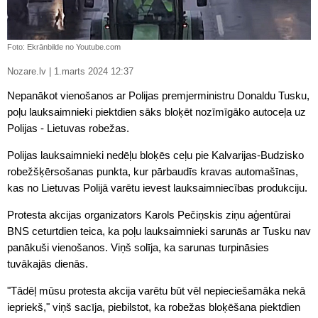
Foto: Ekrānbilde no Youtube.com
Nozare.lv | 1.marts 2024 12:37
Nepanākot vienošanos ar Polijas premjerministru Donaldu Tusku,
poļu lauksaimnieki piektdien sāks bloķēt nozīmīgāko autoceļa uz
Polijas - Lietuvas robežas.
Polijas lauksaimnieki nedēļu bloķēs ceļu pie Kalvarijas-Budzisko
robežšķērsošanas punkta, kur pārbaudīs kravas automašīnas,
kas no Lietuvas Polijā varētu ievest lauksaimniecības produkciju.
Protesta akcijas organizators Karols Pečiņskis ziņu aģentūrai
BNS ceturtdien teica, ka poļu lauksaimnieki sarunās ar Tusku nav
panākuši vienošanos. Viņš solīja, ka sarunas turpināsies
tuvākajās dienās.
"Tādēļ mūsu protesta akcija varētu būt vēl nepieciešamāka nekā
iepriekš," viņš sacīja, piebilstot, ka robežas bloķēšana piektdien