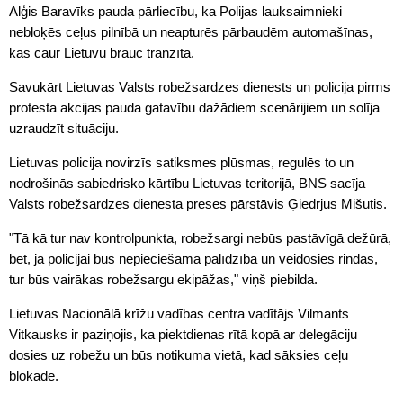
Alģis Baravīks pauda pārliecību, ka Polijas lauksaimnieki
nebloķēs ceļus pilnībā un neapturēs pārbaudēm automašīnas,
kas caur Lietuvu brauc tranzītā.
Savukārt Lietuvas Valsts robežsardzes dienests un policija pirms
protesta akcijas pauda gatavību dažādiem scenārijiem un solīja
uzraudzīt situāciju.
Lietuvas policija novirzīs satiksmes plūsmas, regulēs to un
nodrošinās sabiedrisko kārtību Lietuvas teritorijā, BNS sacīja
Valsts robežsardzes dienesta preses pārstāvis Ģiedrjus Mišutis.
"Tā kā tur nav kontrolpunkta, robežsargi nebūs pastāvīgā dežūrā,
bet, ja policijai būs nepieciešama palīdzība un veidosies rindas,
tur būs vairākas robežsargu ekipāžas," viņš piebilda.
Lietuvas Nacionālā krīžu vadības centra vadītājs Vilmants
Vitkausks ir paziņojis, ka piektdienas rītā kopā ar delegāciju
dosies uz robežu un būs notikuma vietā, kad sāksies ceļu
blokāde.