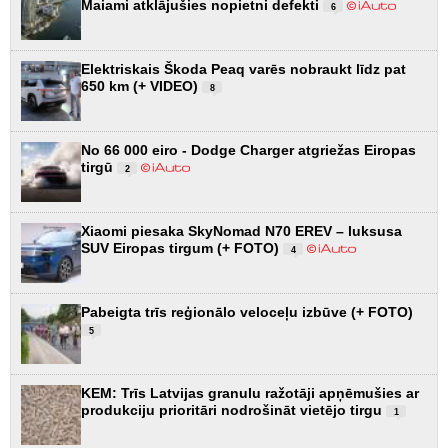
Maiami atklājušies nopietni defekti
6
Elektriskais Škoda Peaq varēs nobraukt līdz pat
650 km (+ VIDEO)
8
No 66 000 eiro - Dodge Charger atgriežas Eiropas
tirgū
2
Xiaomi piesaka SkyNomad N70 EREV – luksusa
SUV Eiropas tirgum (+ FOTO)
4
Pabeigta trīs reģionālo veloceļu izbūve (+ FOTO)
5
KEM: Trīs Latvijas granulu ražotāji apņēmušies ar
produkciju prioritāri nodrošināt vietējo tirgu
1