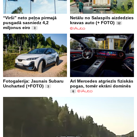
“Virši” neto peļņa pirmajā
Netālu no Salaspils aizdedzies
pusgadā sasniedz 4,2
kravas auto (+ FOTO)
12
miljonus eiro
3
Fotogalerija: Jaunais Subaru
Arī Mercedes atgriezīs fiziskās
Uncharted (+FOTO)
pogas, tomēr ekrāni dominēs
3
6