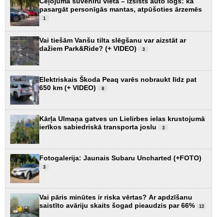
Ceļojuma suvenīru vietā – izsists auto logs: kā
pasargāt personīgās mantas, atpūšoties ārzemēs
1
Vai tiešām Vanšu tilta slēgšanu var aizstāt ar
dažiem Park&Ride? (+ VIDEO)
3
Elektriskais Škoda Peaq varēs nobraukt līdz pat
650 km (+ VIDEO)
8
Kārļa Ulmaņa gatves un Lielirbes ielas krustojumā
ierīkos sabiedriskā transporta joslu
3
Fotogalerija: Jaunais Subaru Uncharted (+FOTO)
3
Vai pāris minūtes ir riska vērtas? Ar apdzīšanu
saistīto avāriju skaits šogad pieaudzis par 66%
13