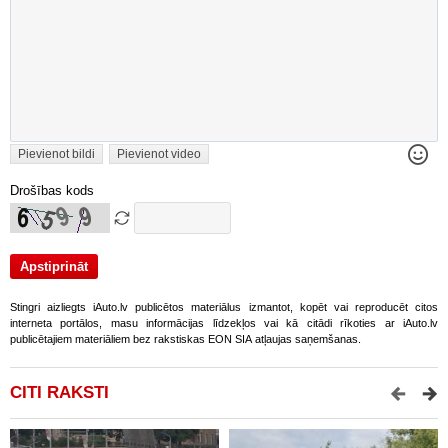
Pievienot bildi
Pievienot video
Drošības kods
Stingri aizliegts iAuto.lv publicētos materiālus izmantot, kopēt vai reproducēt citos
interneta portālos, masu informācijas līdzekļos vai kā citādi rīkoties ar iAuto.lv
publicētajiem materiāliem bez rakstiskas EON SIA atļaujas saņemšanas.
CITI RAKSTI