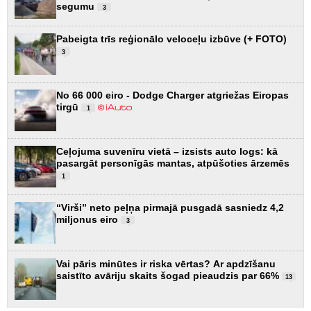
segumu
3
Pabeigta trīs reģionālo veloceļu izbūve (+ FOTO)
3
No 66 000 eiro - Dodge Charger atgriežas Eiropas
tirgū
1
Ceļojuma suvenīru vietā – izsists auto logs: kā
pasargāt personīgās mantas, atpūšoties ārzemēs
1
“Virši” neto peļņa pirmajā pusgadā sasniedz 4,2
miljonus eiro
3
Vai pāris minūtes ir riska vērtas? Ar apdzīšanu
saistīto avāriju skaits šogad pieaudzis par 66%
13