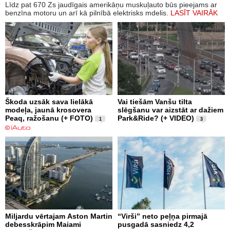
Līdz pat 670 Zs jaudīgais amerikāņu muskuļauto būs pieejams ar
benzīna motoru un arī kā pilnībā elektrisks mdelis.
LASĪT VAIRĀK
Škoda uzsāk sava lielākā
Vai tiešām Vanšu tilta
modeļa, jaunā krosovera
slēgšanu var aizstāt ar dažiem
Peaq, ražošanu (+ FOTO)
Park&Ride? (+ VIDEO)
1
3
Miljardu vērtajam Aston Martin
“Virši” neto peļņa pirmajā
debesskrāpim Maiami
pusgadā sasniedz 4,2