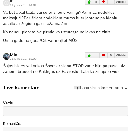
ff
5
1
Atbildēt
21.jūlijs 2017 14:01
Varbūt atkal tauta vai šoferīši būtu vainīgi?Par maz nodokļus
maksājuši?Par šitiem nodokļiem mums būtu jābrauc pa ideālu
asfaltu ar žogiem gar meža malām!
Kā naudu plēst tā šie pirmie,kā uzturēt,tā neliekas ne zinis!!!
Un tā gadu no gada!Cik var muļķot MŪS!
Bils
1
0
Atbildēt
21.jūlijs 2017 15:59
Šajās bildēs vēl nekas.Šovasar viena STOP zīme bija pa pusei aiz
zariem, braucot no Kuldīgas uz Pāvilostu. Labi ka zināju to vietu.
Tavs komentārs
Lasīt visus komentārus →
5
Vārds
Komentārs