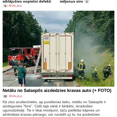
atklājušies nopietni defekti
miljonus eiro
3
6
Netālu no Salaspils aizdedzies kravas auto (+ FOTO)
12
Kā ziņo aculiecinieks, ap pusdienas laiku, netālu no Salaspils ir
aizdegusies "fūre". Ceļš tajā vietā ir bloķēts, ieradušies
ugunsdzēsēji. Tie ir tikai minējumi, taču pieliktās kāpnes un
atritinātais kravas pārsegs, var norādīt uz to, ka aizdedzies