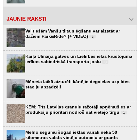
JAUNIE RAKSTI
Vai tiešām Vanšu tilta slēgšanu var aizstāt ar
dažiem Park&Ride? (+ VIDEO)
3
Kārļa Ulmaņa gatves un Lielirbes ielas krustojumā
ierīkos sabiedriskā transporta joslu
3
Mēneša laikā aizturēti kārtējie degvielas uzpildes
staciju apzadzēji
KEM: Trīs Latvijas granulu ražotāji apņēmušies ar
produkciju prioritāri nodrošināt vietējo tirgu
1
Melno segumu šogad ieklās vairāk nekā 50
kilometros valsts vietējo autoceļu ar grants