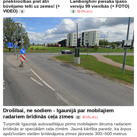
priekšrocības pret ātri
Lamborghini piesaka īpašo
būvējamo telti uz zemes! (+
versiju 99 vienībās (+ FOTO)
VIDEO)
8
3
Drošībai, ne sodiem - Igaunijā par mobilajiem
radariem brīdinās ceļa zimes
12
Turpmāk Igaunijā autovadītājus pirms mobilajiem ātruma radariem
brīdinās ar speciālām ceļa zīmēm. Jaunā kārtība paredz, ka ārpus
apdzīvotām vietām brīdinājuma zīmes jāizvieto 300–500 metrus