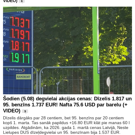
VIDEO)
6
Šodien (5.08) degvielai akcijas cenas: Dīzelis 1.817 un
95. benzīns 1.737 EUR! Nafta 75.6 USD par barelu (+
VIDEO)
9
Dīzelis dārgāks par 28 centiem, bet 95. benzīns par 20 centiem
kopš 1. marta. Tas sanāk papildus +16.80 EUR klāt pie manas 60 l
uzpildes. Atgādinām, ka 2026. gada 1. martā cenas Latvijā, Neste
Lielupes DUS dīzeļdegvielai un 95. benzīnam bija 1.537 EUR.