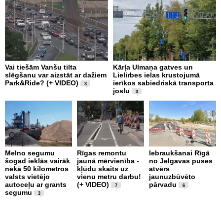
Vai tiešām Vanšu tilta
Kārļa Ulmaņa gatves un
A
slēgšanu var aizstāt ar dažiem
Lielirbes ielas krustojumā
p
Park&Ride? (+ VIDEO)
ierīkos sabiedriskā transporta
t
3
joslu
n
3
B
Melno segumu
Rīgas remontu
Iebraukšanai Rīgā
šogad ieklās vairāk
jaunā mērvienība -
no Jelgavas puses
J
nekā 50 kilometros
kļūdu skaits uz
atvērs
S
valsts vietējo
vienu metru darbu!
jaunuzbūvēto
L
autoceļu ar grants
(+ VIDEO)
pārvadu
U
7
6
segumu
l
3
i