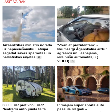
LASĪT VAIRĀK
Aizsardzības ministrs norāda
"Zvaniet prezidentam" -
uz nepieciešamību Latvijai
likumsargi Āgenskalnā aiztur
sagādāt savas spārnotās un
agresīvu un, iespējams,
ballistiskās raķetes
iereibušu autovadītāju (+
11
VIDEO)
3
3600 EUR pret 255 EUR?
Pirmajam super sporta auto
Neatradu auto jumta telts
pasaulē 60 gadi –