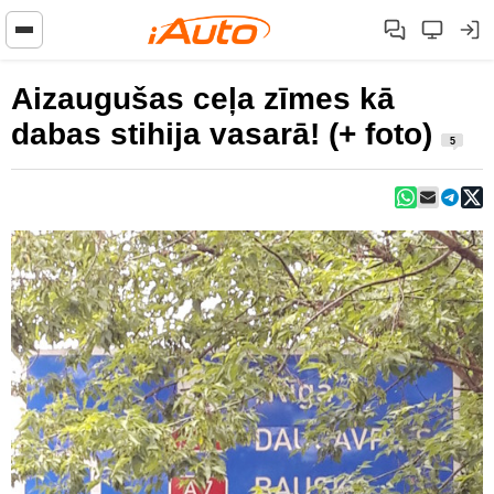
Aizaugušas ceļa zīmes kā
dabas stihija vasarā! (+ foto)
5