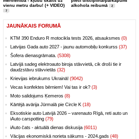
mērvienība - kļūdu skaits uz
pieci disciplinārpārkāpumi
vienu metru darbu! (+ VIDEO)
alkohola reibumā
2
7
JAUNĀKAIS FORUMĀ
KTM 390 Enduro R motocikla tests 2026, atsauksmes
(0)
Latvijas Gada auto 2027 - jaunu automobiļu konkurss
(37)
Šofera dienasgrāmata.
(5308)
Latvijā sadeg elektroauto biroja stāvvietā, cik droši tie ir
daudzstāvu stāvvietās
(32)
Krievijas iebrukums Ukrainā!
(9042)
Vecas konfektes bērniem! Vai tas ir ok?
(3)
Moto salidojums Ķemeros
(8)
Kārtējā avārija Jūrmalā pie Circle K
(18)
Eksotiskie auto Latvijā 2026 – varenauto Rīgā, reti auto un
iAuto carspotting
(79)
iAuto čats - aktuālā dienas diskusija
(6011)
Vācijas ekonomiskā norieta sākums - 2024.gads
(48)