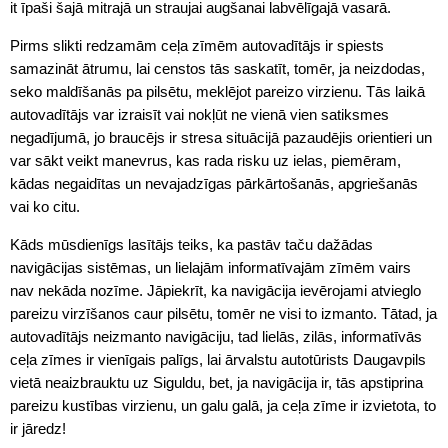
it īpaši šajā mitrajā un straujai augšanai labvēlīgajā vasarā.
Pirms slikti redzamām ceļa zīmēm autovadītājs ir spiests
samazināt ātrumu, lai censtos tās saskatīt, tomēr, ja neizdodas,
seko maldīšanās pa pilsētu, meklējot pareizo virzienu. Tās laikā
autovadītājs var izraisīt vai nokļūt ne vienā vien satiksmes
negadījumā, jo braucējs ir stresa situācijā pazaudējis orientieri un
var sākt veikt manevrus, kas rada risku uz ielas, piemēram,
kādas negaidītas un nevajadzīgas pārkārtošanās, apgriešanās
vai ko citu.
Kāds mūsdienīgs lasītājs teiks, ka pastāv taču dažādas
navigācijas sistēmas, un lielajām informatīvajām zīmēm vairs
nav nekāda nozīme. Jāpiekrīt, ka navigācija ievērojami atvieglo
pareizu virzīšanos caur pilsētu, tomēr ne visi to izmanto. Tātad, ja
autovadītājs neizmanto navigāciju, tad lielās, zilās, informatīvās
ceļa zīmes ir vienīgais palīgs, lai ārvalstu autotūrists Daugavpils
vietā neaizbrauktu uz Siguldu, bet, ja navigācija ir, tās apstiprina
pareizu kustības virzienu, un galu galā, ja ceļa zīme ir izvietota, to
ir jāredz!