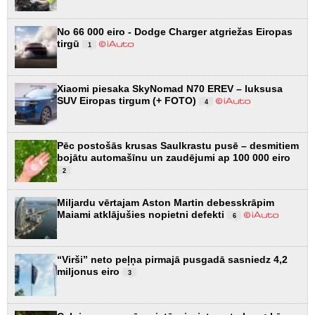
No 66 000 eiro - Dodge Charger atgriežas Eiropas
tirgū
1
Xiaomi piesaka SkyNomad N70 EREV – luksusa
SUV Eiropas tirgum (+ FOTO)
4
Pēc postošās krusas Saulkrastu pusē – desmitiem
bojātu automašīnu un zaudējumi ap 100 000 eiro
2
Miljardu vērtajam Aston Martin debesskrāpim
Maiami atklājušies nopietni defekti
6
“Virši” neto peļņa pirmajā pusgadā sasniedz 4,2
miljonus eiro
3