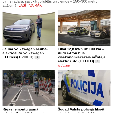
pirms radara, savukārt pilsētās un ciemos – 150–300 metru
attālumā.
LASĪT VAIRĀK
Jaunā Volkswagen cerība-
Tikai 12,8 kWh uz 100 km –
elektroauto Volkswagen
Audi e-tron būs
ID.Cross(+ VIDEO)
visekonomiskākais ražotāja
5
elektroauto (+ FOTO)
3
Rīgas remontu jaunā
Šogad Valsts policijā fiksēti