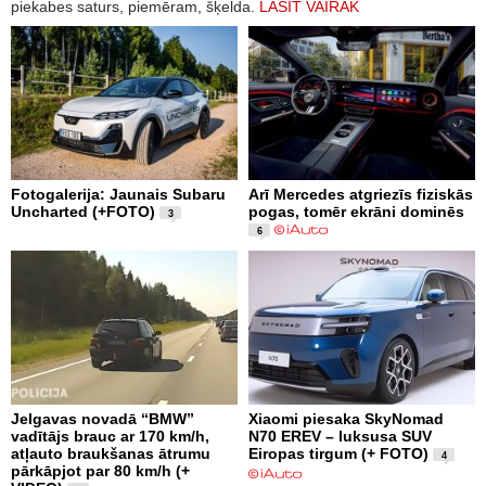
piekabes saturs, piemēram, šķelda.
LASĪT VAIRĀK
Fotogalerija: Jaunais Subaru
Arī Mercedes atgriezīs fiziskās
Uncharted (+FOTO)
pogas, tomēr ekrāni dominēs
3
6
Jelgavas novadā “BMW”
Xiaomi piesaka SkyNomad
vadītājs brauc ar 170 km/h,
N70 EREV – luksusa SUV
atļauto braukšanas ātrumu
Eiropas tirgum (+ FOTO)
4
pārkāpjot par 80 km/h (+