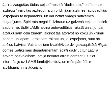
Ja ir aizaugušas tādas ceļa zīmes kā “dodiet ceļu” un “iebraukt
aizliegts” vai citas aizlieguma un brīdinājuma zīmes, autovadītājs
iespējams to nepamanīs, un var notikt smags satiksmes
negadījums. Spēkrats negaidīti izbrauc uz galvenā ceļa un notiek
sadursme, tādēļ LAMB aicina autovadītājus rakstīt un ziņot par
aizaugušām ceļa zīmēm, aicinot tās atbrīvot no koku un krūmu
zariem un lapām. Ierosinām rakstīt un, ja iespējams, sūtīt arī
attēlus Latvijas Valsts ceļiem lvceli@lvceli.lv, galvaspilsētā Rīgas
domes Satiksmes departamentam sd@riga.lv , citur Latvijā
savām pašvaldībām, bet ja nevarat atrast adresātu, sūtiet
informāciju uz LAMB lamb@lamb.lv, un mēs pārsūtīsim
atbildīgajām institūcijām.