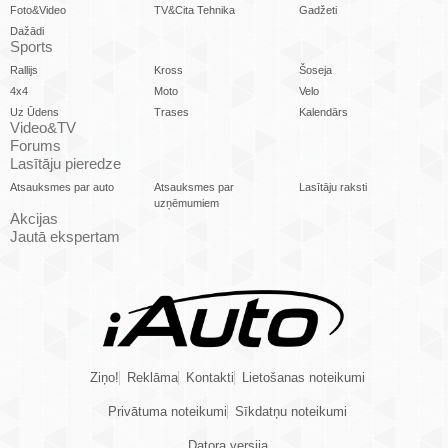
Foto&Video
TV&Cita Tehnika
Gadžeti
Dažādi
Sports
Rallijs
Kross
Šoseja
4x4
Moto
Velo
Uz Ūdens
Trases
Kalendārs
Video&TV
Forums
Lasītāju pieredze
Atsauksmes par auto
Atsauksmes par
Lasītāju raksti
uzņēmumiem
Akcijas
Jautā ekspertam
Ziņo!
Reklāma
Kontakti
Lietošanas noteikumi
Privātuma noteikumi
Sīkdatņu noteikumi
Datora versija