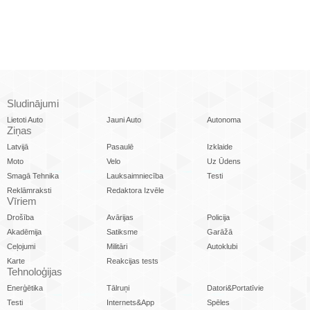
Sludinājumi
Lietoti Auto
Jauni Auto
Autonoma
Ziņas
Latvijā
Pasaulē
Izklaide
Moto
Velo
Uz Ūdens
Smagā Tehnika
Lauksaimniecība
Testi
Reklāmraksti
Redaktora Izvēle
Vīriem
Drošība
Avārijas
Policija
Akadēmija
Satiksme
Garāžā
Ceļojumi
Militāri
Autoklubi
Karte
Reakcijas tests
Tehnoloģijas
Enerģētika
Tālruņi
Datori&Portatīvie
Testi
Internets&App
Spēles