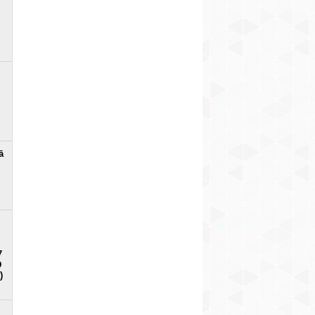
ā
7
D
)