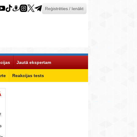
Reģistrēties / Ienākt
cijas
Jautā ekspertam
rte
Reakcijas tests
Ā
!
s
ie