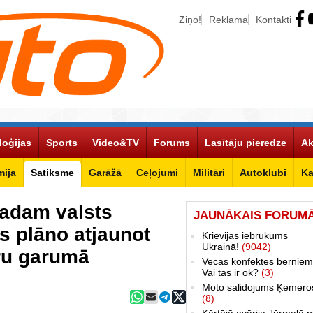
Ziņo!
Reklāma
Kontakti
loģijas
Sports
Video&TV
Forums
Lasītāju pieredze
Ak
ija
Satiksme
Garāžā
Ceļojumi
Militāri
Autoklubi
Ka
gadam valsts
JAUNĀKAIS FORUM
s plāno atjaunot
Krievijas iebrukums
Ukrainā!
(9042)
ru garumā
Vecas konfektes bērniem
Vai tas ir ok?
(3)
Moto salidojums Ķemero
(8)
Kārtējā avārija Jūrmalā p