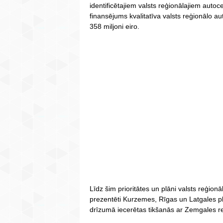
identificētajiem valsts reģionālajiem aut
finansējums kvalitatīva valsts reģionālo au
358 miljoni eiro.
Līdz šim prioritātes un plāni valsts reģio
prezentēti Kurzemes, Rīgas un Latgales 
drīzumā iecerētas tikšanās ar Zemgales r