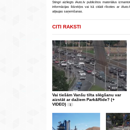
Stingri aizliegts iAuto.lv publicētos materiālus izmant
informācijas līdzekļos vai kā citādi rīkoties ar iAut
atļaujas saņemšanas.
CITI RAKSTI
Vai tiešām Vanšu tilta slēgšanu var
aizstāt ar dažiem Park&Ride? (+
VIDEO)
1