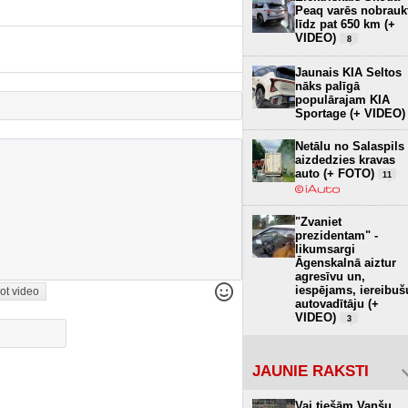
Peaq varēs nobrauk
līdz pat 650 km (+
VIDEO)
8
Jaunais KIA Seltos
nāks palīgā
populārajam KIA
Sportage (+ VIDEO)
Netālu no Salaspils
aizdedzies kravas
auto (+ FOTO)
11
"Zvaniet
prezidentam" -
likumsargi
Āgenskalnā aiztur
agresīvu un,
iespējams, iereibuš
ot video
autovadītāju (+
VIDEO)
3
JAUNIE RAKSTI
Vai tiešām Vanšu