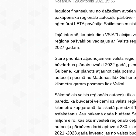
Nozare.lv | 29.oktobris 2021 15:55
Ieguldot finansējumu no dažādiem avotie
pakāpeniska reģionālo autoceļu pārbūve 
aģentūrai LETA pavēstīja Satiksmes ministr
Tajā informē, ka piektdien VSIA "Latvijas v
reģiona pašvaldību vadītājus ar Valsts reģ
2027.gadam.
Starp prioritāri atjaunojamiem valsts reģ
būvdarbus plānots uzsākt 2022.gadā, piem
Gulbene, kur plānots atjaunot ceļa posmu 
autoceļa posmā no Madonas līdz Gulbenei
kilometru garam posmam līdz Valkai.
Sākotnējais valsts reģionālo autoceļu tīk
paredz, ka būvdarbi veicami uz valsts re
kilometru kopgarumā, tai skaitā paredzot
asfaltēšanu. Jau nākamā gada budžetā Satik
miljoni eiro, kas tiks investēti reģionālo c
autoceļu pārbūves darbi aptuveni 280 kilo
2021.-2023.gadā investīcijas no valsts bu