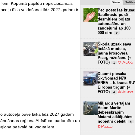
Dienas
Nedēļas
oceļiem. Kopumā papildu nepieciešamais
toceļu tīkla veidošanai līdz 2027.gadam ir
Pēc postošās krusa
Saulkrastu pusē –
desmitiem bojātu
automašīnu un
zaudējumi ap 100
000 eiro
2
Škoda uzsāk sava
lielākā modeļa,
jaunā krosovera
Peaq, ražošanu (+
FOTO)
1
Xiaomi piesaka
SkyNomad N70
EREV – luksusa SU
Eiropas tirgum (+
FOTO)
4
Miljardu vērtajam
Aston Martin
debesskrāpim
nālo autoceļu būvē laikā līdz 2027.gadam
Maiami atklājušies
plānošanas reģiona Attīstības padomēm un
nopietni defekti
6
eģiona pašvaldību vadītājiem.