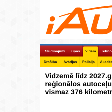
Sludinājumi
Ziņas
Vīriem
Tehno
Drošība
Avārijas
Policija
Akadēm
Vidzemē līdz 2027.
reģionālos autoceļu
vismaz 376 kilomet