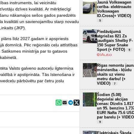
Jaunā Volkswagen
tības instruments, lai veicinātu
cerība- elektroauto
votāju dzīves kvalitāti. Ar mērķtiecīgi
Volkswagen
nošanu nākamajos sešos gados paredzēts
ID.Cross(+ VIDEO)
5
kla kvalitāti un savienojamību starp novadu
inkaits (JKP).
Piedāvājumā
atgriežas 821 Zs
s plāns līdz 2027.gadam ir apspriests
jaudīgais Shelby F-
ajā domnīcā. Pēc reģionālo ceļu attīstības
150 Super Snake
Sport (+ FOTO)
9
Satiksmes ministrija par to gatavos
 kabinetā.
Rīgas remontu jaun
utēta Valsts galveno autoceļu ilgtermiņa
mērvienība - kļūdu
skaits uz vienu
valdībā ir apstiprināta. Tās īstenošana ir
metru darbu! (+
pvedceļu pārbūvētu par četru joslu
VIDEO)
7
Šodien (5.08)
degvielai akcijas
cenas: Dīzelis 1.817
un 95. benzīns 1.73
EUR! Nafta 75.6 US
par barelu (+ VIDEO
9
Elektriskais Škoda