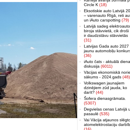
Circle K
(18)
Eksotiskie auto Latvijā 2
– varenauto Rīgā, reti au
un iAuto carspotting
(79)
Latvijā sadeg elektroauto
biroja stāvvietā, cik droši 
ir daudzstāvu stāvvietās
(31)
Latvijas Gada auto 2027 
jaunu automobiļu konkur
(36)
iAuto čats - aktuālā dien
diskusija
(6011)
Vācijas ekonomiskā nori
sākums - 2024.gads
(48)
Volkswagen jaunajiem
dzinējiem zūd jauda, ko
darīt?
(44)
Šofera dienasgrāmata.
(5307)
Degvielas cenas Latvijā 
pasaulē
(535)
Vai Vācija atjaunos slēgt
atomelektrostaciju darbī
(16)