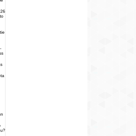
026
to
tie
-
ss
as
eta
un
o
bu?