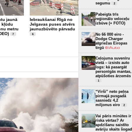
segumu
2
Pabeigta trīs
reģionālo veloceļu
tu jaunā
Iebraukšanai Rīgā no
izbūve (+ FOTO)
- kļūdu
Jelgavas puses atvērs
Jaunais Depo-Spice
ienu metru
jaunuzbūvēto pārvadu
krustojums Lielirbes un
IDEO)
Kārļa Ulmaņa gatvē -
No 66 000 eiro -
7
6
vai luksofori ir bīstami
Dodge Charger
izvietoti? (+ VIDEO)
atgriežas Eiropas
9
tirgū
Ceļojuma suvenīru
vietā – izsists auto
logs: kā pasargāt
personīgās mantas,
atpūšoties ārzemēs
1
“Virši” neto peļņa
pirmajā pusgadā
sasniedz 4,2
miljonus eiro
2
Vai pāris minūtes ir
riska vērtas? Ar
apdzīšanu saistīto
avāriju skaits šogad