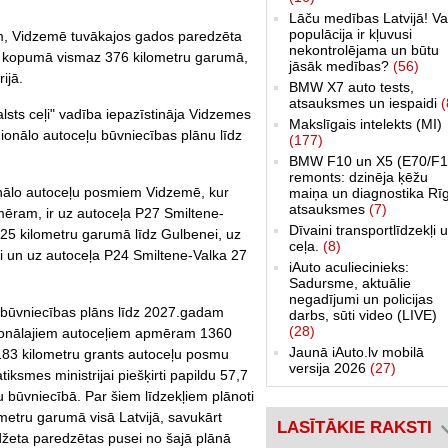
Lāču medības Latvijā! Va
populācija ir kļuvusi
m, Vidzemē tuvākajos gados paredzēta
nekontrolējama un būtu
- kopumā vismaz 376 kilometru garumā,
jāsāk medības?
(56)
ijā.
BMW X7 auto tests,
atsauksmes un iespaidi
(
alsts ceļi" vadība iepazīstināja Vidzemes
Makslīgais intelekts (MI)
ionālo autoceļu būvniecības plānu līdz
(177)
BMW F10 un X5 (E70/F1
remonts: dzinēja ķēžu
ionālo autoceļu posmiem Vidzemē, kur
maiņa un diagnostika Rī
atsauksmes
(7)
ēram, ir uz autoceļa P27 Smiltene-
Dīvaini transportlīdzekļi 
25 kilometru garumā līdz Gulbenei, uz
ceļa.
(8)
 un uz autoceļa P24 Smiltene-Valka 27
iAuto aculiecinieks:
Sadursme, aktuālie
negadījumi un policijas
la būvniecības plāns līdz 2027.gadam
darbs, sūti video (LIVE)
(28)
ģionālajiem autoceļiem apmēram 1360
Jaunā iAuto.lv mobilā
 183 kilometru grants autoceļu posmu
versija 2026
(27)
smes ministrijai piešķirti papildu 57,7
eļu būvniecībā. Par šiem līdzekļiem plānoti
metru garumā visā Latvijā, savukārt
LASĪTĀKIE RAKSTI
džeta paredzētas pusei no šajā plānā