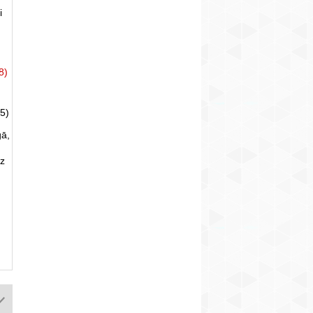
i
8)
5)
gā,
uz