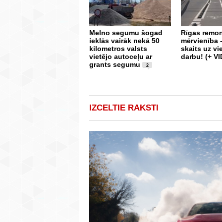
Melno segumu šogad
Rīgas remon
ieklās vairāk nekā 50
mērvienība 
kilometros valsts
skaits uz v
vietējo autoceļu ar
darbu! (+ V
grants segumu
2
IZCELTIE RAKSTI