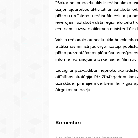
"Sakārtots autoceļu tīkls ir reģionālās attīs
uzņēmējdarbības aktivitāti un uzlabotu iedzī
plānotu un īstenotu reģionālo ceļu atjau
ievērojami uzlabot valsts reģionālo ceļu tī
centriem," uzsversatiksmes ministrs Tālis L
Valsts reģionālo autoceļu tīkla būvniecība
Satiksmes ministrijas organizētajā publisk
plāna prezentēšanas plānošanas reģionos 
informatīvo ziņojumu izskatīšanai Ministru
Līdzīgi ar pašvaldībām iepriekš tika izdisk
attīstības stratēģija līdz 2040.gadam, kas 
uzsākta ar pirmajiem darbiem, lai Rīgas a
ātrgaitas autoceļu.
Komentāri