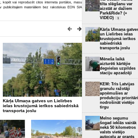
ot, kopēt vai reproducēt citos interneta portālos, masu
tilta slēgšanu var
o.lv publicētajiem materiāliem bez rakstiskas EON SIA
aizstāt ar dažiem
Park&Ride? (+
VIDEO)
1
Kārļa Ulmaņa gatve
un Lielirbes ielas
krustojumā ierīkos
sabiedriskā
transporta joslu
Mēneša laikā
aizturēti kārtējie
degvielas uzpildes
staciju apzadzēji
KEM: Trīs Latvijas
granulu ražotāji
apņēmušies ar
produkciju prioritār
Kārļa Ulmaņa gatves un Lielirbes
Ar pēdējā robežkontroles 
nodrošināt vietējo
ielas krustojumā ierīkos sabiedriskā
slēgšanu kravas transport
tirgu
transporta joslu
iedzīvotāji vairs nevarēs š
Latvijas-Baltkrievijas robe
Melno segumu
šogad ieklās vairāk
nekā 50 kilometros
valsts vietējo
autoceļu ar grants