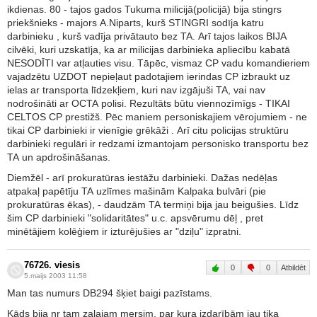
ikdienas. 80 - tajos gados Tukuma milicijā(policijā) bija stingrs
priekšnieks - majors A.Niparts, kurš STINGRI sodīja katru
darbinieku , kurš vadīja privātauto bez TA. Arī tajos laikos BIJA
cilvēki, kuri uzskatīja, ka ar milicijas darbinieka apliecību kabatā
NESODĪTI var atļauties visu. Tāpēc, vismaz CP vadu komandieriem
vajadzētu UZDOT nepieļaut padotajiem ierindas CP izbraukt uz
ielas ar transporta līdzekļiem, kuri nav izgājuši TA, vai nav
nodrošināti ar OCTA polisi. Rezultāts būtu viennozīmīgs - TIKAI
CELTOS CP prestižš. Pēc maniem personiskajiem vērojumiem - ne
tikai CP darbinieki ir vienīgie grēkāži . Arī citu policijas struktūru
darbinieki regulāri ir redzami izmantojam personisko transportu bez
TA un apdrošināšanas.
Diemžēl - arī prokuratūras iestāžu darbinieki. Dažas nedēļas
atpakaļ papētīju TA uzlīmes mašinām Kalpaka bulvāri (pie
prokuratūras ēkas), - daudzām TA termiņi bija jau beigušies. Līdz
šim CP darbinieki "solidaritātes" u.c. apsvērumu dēļ , pret
minētājiem kolēģiem ir izturējušies ar "dziļu" izpratni.
76726. viesis
0
0
Atbildēt
5.maijs 2003 11:58
Man tas numurs DB294 šķiet baigi pazīstams.
Kāds bija nr tam zaļajam mersim, par kura izdarībām jau tika