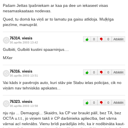
Pašam Jettas īpašniekam ar kaa pa dee un iekaseet visas
nesamaskaataas nodevas.
Qued, tu domā ka viņš ar to lamatu pa gaisu atlidoja. Muļķīga
piezīme, manuprāt.
76314. viesis
0
0
Atbildēt
30.aprīlis 2003 13:42
Gulbiiti, Gulbiiti kustini spaarninjus....
MXer
76316. viesis
0
0
Atbildēt
30.aprīlis 2003 13:51
Vai kāds ir pavērojis auto, kuri stāv pie Stabu ielas policijas, cik no
viņām nav tehniskās apskates...
76323. viesis
0
0
Atbildēt
30.aprīlis 2003 13:58
nju nju ... Demagogi... Skaidrs, ka CP var braukt pālī, bez TA, bez
OCTA u.t.t., jo viņiem takš ir CP darbinieka apliecība, bet vārna
vārnai acī neknābs. Vienu brīdi parādījās info, ka ir nodibināta kaut-