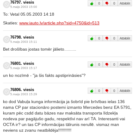
76797. viesis
0
0
Atbildēt
5.maijs 2003 15:00
To: Vetal 05.05.2003 14:18
Skaties:
www.iauto.lv/article.php?sid=4750&id=513
76798. viesis
0
0
Atbildēt
5.maijs 2003 15:11
Bet drošības jostas tomēr jālieto..........
76801. viesis
0
0
Atbildēt
5.maijs 2003 15:17
un ko nozīmē - "ja šis fakts apstiprināsies"?
76806. viesis
0
0
Atbildēt
5.maijs 2003 15:29
ko dod Vabuļa kunga informācija ja šobrīd pie brīvības ielas 136
nama CP par stacionāro postemi izmanto Mercedes benz EA 5791,
kuram pēc csdd datu bāzes nav maksāta transporta līdzekļa
nodeva par pagājušo gadu, respektīvi nav arī TA. Interesanti vai
OCTA ir? un tas CP informācijas tālrunis nerullē. vismaz man
neviens uz zvanu neatbildēja!!!!!!!!!!!