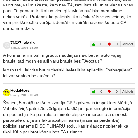
vārtrūmē, vai miskastē, kam nav TA, rezultāts tik un tā viens un tas
pats. Te pamatā ir tikai un vienīgi latvieša nūģiskā mentalitāte,
nekas vairāk. Protams, ka policists tika izčakarēts visos veidos, ko
vien priekšniecība varēja izdomāt un vairāk neviens šo auto CP
darbā neredzēs.
76627. viesis
0
0
Atbildēt
4.maijs 2003 18:56
A ko man arii mosh ir gruuti, naudinjas nav, bet ar auto vajag
braukt, tad mosh es arii varu braukt bez TA/octa's?
Mosh tad , lai viss buutu tiesiski ieviesiisim aplieciibu "nabagajiem"
lai var vaaleet bez ta/octa?
Redaktors
0
0
Atbildēt
5.maijs 2003 10:49
Šodien, 5.maijā uz iAuto zvanīja CPP galvenais inspektors Mārtiņš
Vabulis. Viņš pateicās vērīgajam lasītājam par sniegto informāciju
un pastāstīja, ka par rakstā minēto ekipāžu ir ierosināta dienesta
pārbaude un, ja šis fakts apstiprināsies (mašīnas piederība),
policisti saņems DISCIPLINĀRU sodu, kas ir daudz nopietnāk kā
tikai 10Ls par braukšanu bez TA uzlīmes.