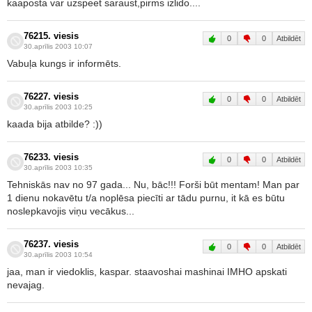
kaaposta var uzspeet saraust,pirms izlido....
76215. viesis
0
0
Atbildēt
30.aprīlis 2003 10:07
Vabuļa kungs ir informēts.
76227. viesis
0
0
Atbildēt
30.aprīlis 2003 10:25
kaada bija atbilde? :))
76233. viesis
0
0
Atbildēt
30.aprīlis 2003 10:35
Tehniskās nav no 97 gada... Nu, bāc!!! Forši būt mentam! Man par
1 dienu nokavētu t/a noplēsa piecīti ar tādu purnu, it kā es būtu
noslepkavojis viņu vecākus...
76237. viesis
0
0
Atbildēt
30.aprīlis 2003 10:54
jaa, man ir viedoklis, kaspar. staavoshai mashinai IMHO apskati
nevajag.