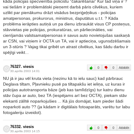
kāda policijas specvienība policistu "čakarēšanai" Kur tad viņa ir ?
vai tiešām ir problemātiski pieņemt darbā pāris cilvēkus, kuriem
uzlikt par pienākumu drāzt visādus bezpriģeļņikus - policijas
amatpersonas, prokurorus, ministrus, daputātus u.t.t. ? Kāda
problēma ierāpties autiņā un pa dienu izbraukāt visus CP posteņus,
stāvvietas pie policijas, prokuratūras, un pārliecināties, vai
cienījamās valstsamatpersonas ir savus auto novietojušas saskaņā
ar CSN, vai viņiem ir OCTA un TA, vai ir aptieciņa, ugunsdzēšamais
un 3-stūris ? Vajag tikai gribēt un atrast cilvēkus, kas šādu darbu ir
spējīgi veikt...
76327. viesis
0
0
Atbildēt
30.aprīlis 2003 14:01
NU jā ir jau vēl kruta vieta (nezinu kā to ielu sauc) kad pārbrauc
Deglava tiltam, Pļavnieku pusē pa tiltapakšu iet ieliņa, uz kuras ir
policijas autotransporta bāze (jeb kas tamlīdzīgs) tur katru dienu
stāv čupa ar auto, bez TA (iespējams arī bez OCTA), piekam stāv
elekanti zālītē noparkojušies ... Kā jūs domājat, kam pieder šādi
noparkoti auto ?? (ja kādam ir digitālais fotoaparāts, varētu tur labu
fotogaleriju izveidot).
76332. viesis
0
0
Atbildēt
30.aprīlis 2003 14:15