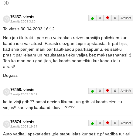
:)))
76437. viesis
0
0
Atbildēt
2.maijs 2003 3:10
To viesis 30.04.2003 16:12
Nau jau tik traki - pac esu vairaakas reizes prasiijis polichiem kur
kaadu ielu var atrast. Parasti diezgan laipni apstaasta. Ir pat bijis,
kad shie panjem mani par kautkaadu paarkaapumu, es saaku
prasiit par ielaam un rezultaataa tieku valjaa bez maksaashanas! :)
Taa ka man nau gadiijies, ka kaads nepateiktu kur kaadu ielu
atrast!
Dugass
76458. viesis
0
0
Atbildēt
2.maijs 2003 10:09
ko ta vinji grib?? pashi necien likumu, un grib lai kaads cieniitu
vinjus!! kas vinji kaukaadi dievi ir????
76574. viesis
0
0
Atbildēt
2.maijs 2003 19:24
Auto vaditaji apskatieties ,pie stabu ielas kur sež c.p/ vadiba tur ari