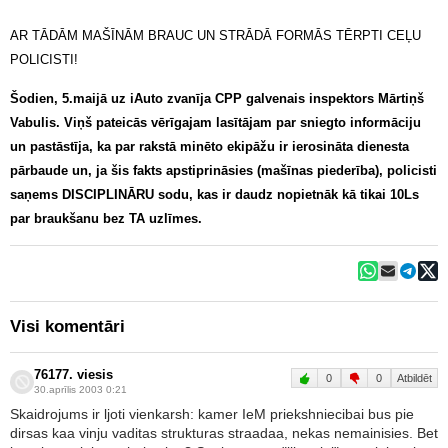
AR TĀDĀM MAŠĪNĀM BRAUC UN STRĀDĀ FORMĀS TĒRPTI CEĻU
POLICISTI!
Šodien, 5.maijā uz iAuto zvanīja CPP galvenais inspektors Mārtiņš
Vabulis. Viņš pateicās vērīgajam lasītājam par sniegto informāciju
un pastāstīja, ka par rakstā minēto ekipāžu ir ierosināta dienesta
pārbaude un, ja šis fakts apstiprināsies (mašīnas piederība), policisti
saņems DISCIPLINĀRU sodu, kas ir daudz nopietnāk kā tikai 10Ls
par braukšanu bez TA uzlīmes.
Visi komentāri
76177. viesis
0
0
Atbildēt
30.aprīlis 2003 0:21
Skaidrojums ir ljoti vienkarsh: kamer IeM priekshniecibai bus pie
dirsas kaa vinju vaditas strukturas straadaa, nekas nemainisies. Bet