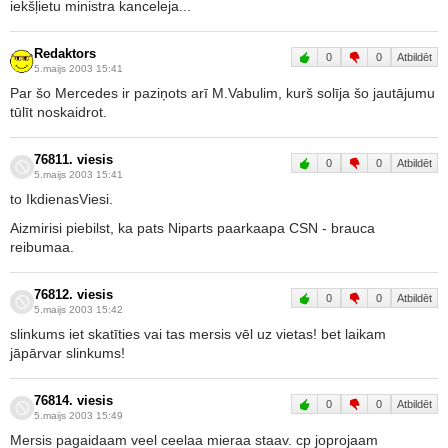
iekšļietu ministra kanceleja...
Redaktors
0
0
Atbildēt
5.maijs 2003 15:41
Par šo Mercedes ir paziņots arī M.Vabulim, kurš solīja šo jautājumu
tūlīt noskaidrot.
76811. viesis
0
0
Atbildēt
5.maijs 2003 15:41
to IkdienasViesi.
Aizmirisi piebilst, ka pats Niparts paarkaapa CSN - brauca
reibumaa.
76812. viesis
0
0
Atbildēt
5.maijs 2003 15:42
slinkums iet skatīties vai tas mersis vēl uz vietas! bet laikam
jāpārvar slinkums!
76814. viesis
0
0
Atbildēt
5.maijs 2003 15:49
Mersis pagaidaam veel ceelaa mieraa staav. cp joprojaam