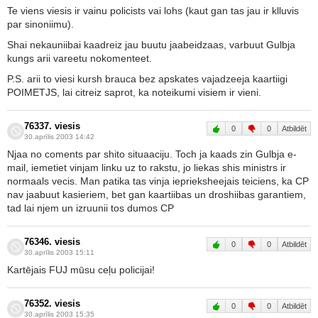
Te viens viesis ir vainu policists vai lohs (kaut gan tas jau ir klluvis
par sinoniimu).
Shai nekauniibai kaadreiz jau buutu jaabeidzaas, varbuut Gulbja
kungs arii vareetu nokomenteet.
P.S. arii to viesi kursh brauca bez apskates vajadzeeja kaartiigi
POIMETJS, lai citreiz saprot, ka noteikumi visiem ir vieni.
76337. viesis
0
0
Atbildēt
30.aprīlis 2003 14:42
Njaa no coments par shito situaaciju. Toch ja kaads zin Gulbja e-
mail, iemetiet vinjam linku uz to rakstu, jo liekas shis ministrs ir
normaals vecis. Man patika tas vinja ieprieksheejais teiciens, ka CP
nav jaabuut kasieriem, bet gan kaartiibas un droshiibas garantiem,
tad lai njem un izruunii tos dumos CP
76346. viesis
0
0
Atbildēt
30.aprīlis 2003 15:11
Kartējais FUJ mūsu ceļu policijai!
76352. viesis
0
0
Atbildēt
30.aprīlis 2003 15:35