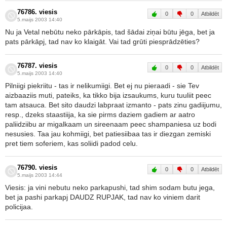
76786. viesis
0
0
Atbildēt
5.maijs 2003 14:40
Nu ja Vetal nebūtu neko pārkāpis, tad šādai ziņai būtu jēga, bet ja
pats pārkāpj, tad nav ko klaigāt. Vai tad grūti piesprādzēties?
76787. viesis
0
0
Atbildēt
5.maijs 2003 14:40
Pilniigi piekriitu - tas ir nelikumiigi. Bet ej nu pieraadi - sie Tev
aizbaaziis muti, pateiks, ka tikko bija izsaukums, kuru tuuliit peec
tam atsauca. Bet sito daudzi labpraat izmanto - pats zinu gadiijumu,
resp., dzeks staastiija, ka sie pirms daziem gadiem ar aatro
paliidziibu ar migalkaam un sireenaam peec shampaniesa uz bodi
nesusies. Taa jau kohmiigi, bet patiesiibaa tas ir diezgan zemiski
pret tiem soferiem, kas soliidi padod celu.
76790. viesis
0
0
Atbildēt
5.maijs 2003 14:44
Viesis: ja vini nebutu neko parkapushi, tad shim sodam butu jega,
bet ja pashi parkapj DAUDZ RUPJAK, tad nav ko viniem darit
policijaa.