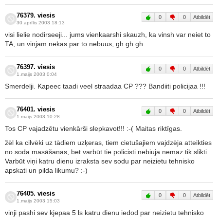
76379. viesis
0
0
Atbildēt
30.aprīlis 2003 18:13
visi lielie nodirseeji... jums vienkaarshi skauzh, ka vinsh var neiet to
TA, un vinjam nekas par to nebuus, gh gh gh.
76397. viesis
0
0
Atbildēt
1.maijs 2003 0:04
Smerdelji. Kapeec taadi veel straadaa CP ??? Bandiiti policijaa !!!
76401. viesis
0
0
Atbildēt
1.maijs 2003 10:28
Tos CP vajadzētu vienkārši slepkavot!!! :-( Maitas riktīgas.
žēl ka cilvēki uz tādiem uzķeras, tiem cietušajiem vajdzēja atteikties
no soda masāšanas, bet varbūt tie policisti nebiuja nemaz tik slikti.
Varbūt viņi katru dienu izraksta sev sodu par neizietu tehnisko
apskati un pilda likumu? :-)
76405. viesis
0
0
Atbildēt
1.maijs 2003 15:03
vinji pashi sev kjepaa 5 ls katru dienu iedod par neizietu tehnisko