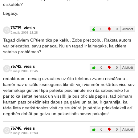
diskutēts?
Legacy.
76739. viesis
0
0
Atbildēt
5.maijs 2003 12:28
Tagad diviem CPtiem tiks pa kaklu. Zobs pret zobu. Raksta autors
var priecāties, savu panāca. Nu un tagad ir laimīgāks, ka citiem
sataisa problēmas?
76742. viesis
0
0
Atbildēt
5.maijs 2003 12:45
redaktoram: nevaig uzrauties uz šito telefona zvanu risināšanu -
kamēr nav oficiāls iesniegums tikmēr viņi vienmēr nokārtos visu sev
vēlamākajā gultnē! tipa pateiks piecminūtē no rīta sabiedrisko fui
par to ka šeftēt nemāk un viss!!!! ja būs oficiāls papīrs, tad pirmām
kārtām pats priekšnieks dabūs pa galvu un tā jau ir garantija, ka
tāda lieta neatkārtosies visā cp struktūrā jo pārējie priekšnieķeļi arī
negribēs dabūt pa galvu un pakustinās savas pakaļas!
76746. viesis
0
0
Atbildēt
5.maijs 2003 12:53