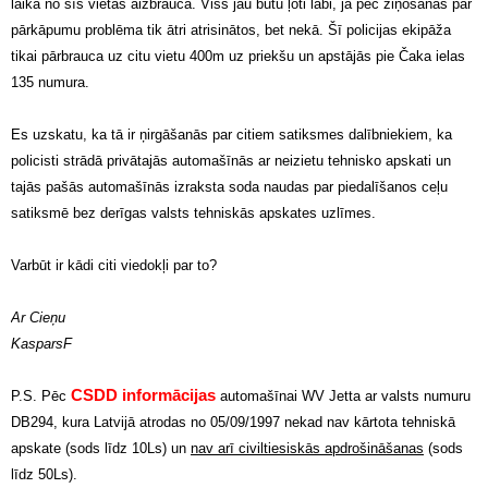
laikā no šīs vietas aizbrauca. Viss jau būtu ļoti labi, ja pēc ziņošanas par
pārkāpumu problēma tik ātri atrisinātos, bet nekā. Šī policijas ekipāža
tikai pārbrauca uz citu vietu 400m uz priekšu un apstājās pie Čaka ielas
135 numura.
Es uzskatu, ka tā ir ņirgāšanās par citiem satiksmes dalībniekiem, ka
policisti strādā privātajās automašīnās ar neizietu tehnisko apskati un
tajās pašās automašīnās izraksta soda naudas par piedalīšanos ceļu
satiksmē bez derīgas valsts tehniskās apskates uzlīmes.
Varbūt ir kādi citi viedokļi par to?
Ar Cieņu
KasparsF
CSDD informācijas
P.S. Pēc
automašīnai WV Jetta ar valsts numuru
DB294, kura Latvijā atrodas no 05/09/1997 nekad nav kārtota tehniskā
apskate (sods līdz 10Ls) un
nav arī civiltiesiskās apdrošināšanas
(sods
līdz 50Ls).