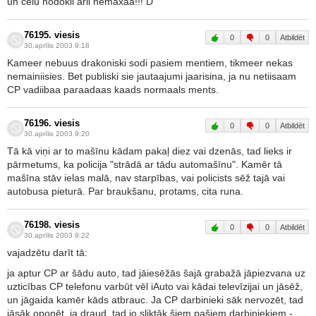
un celu nodokli arii nemaxaa!!! D
76195. viesis
0
0
Atbildēt
30.aprīlis 2003 9:18
Kameer nebuus drakoniski sodi pasiem mentiem, tikmeer nekas
nemainiisies. Bet publiski sie jautaajumi jaarisina, ja nu netiisaam
CP vadiibaa paraadaas kaads normaals ments.
76196. viesis
0
0
Atbildēt
30.aprīlis 2003 9:20
Tā kā viņi ar to mašīnu kādam pakaļ diez vai dzenās, tad lieks ir
pārmetums, ka policija "strādā ar tādu automašīnu". Kamēr tā
mašīna stāv ielas malā, nav starpības, vai policists sēž tajā vai
autobusa pieturā. Par braukšanu, protams, cita runa.
76198. viesis
0
0
Atbildēt
30.aprīlis 2003 9:22
vajadzētu darīt tā:
ja aptur CP ar šādu auto, tad jāiesēžās šajā grabažā jāpiezvana uz
uzticības CP telefonu varbūt vēl iAuto vai kādai televīzijai un jāsēž,
un jāgaida kamēr kāds atbrauc. Ja CP darbinieki sāk nervozēt, tad
jāsāk oponēt, ja draud, tad jo sliktāk šiem pašiem darbiniekiem -