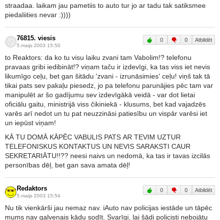
straadaa. laikam jau pametiis to auto tur jo ar tadu tak satiksmee
piedaliities nevar :))))
76815. viesis
0
0
Atbildēt
5.maijs 2003 15:50
to Reaktors: da ko tu visu laiku zvani tam Vabolim!? telefonu
pravaas gribi iedibināt!? viņam taču ir izdevīgi, ka tas viss iet nevis
likumīgo ceļu, bet gan šitādu 'zvani - izrunāsimies' ceļu! viņš tak tā
tikai pats sev pakaļu piesedz, jo pa telefonu parunājies pēc tam var
manipulēt ar šo gadījumu sev izdevīgākā veidā - var dot lietai
oficiālu gaitu, ministrijā viss čikiniekā - klusums, bet kad vajadzēs
varēs arī nedot un tu pat neuzzināsi patiesību un vispār varēsi iet
un iepūst viņam!
KĀ TU DOMĀ KĀPĒC VABULIS PATS AR TEVIM UZTUR
TELEFONISKUS KONTAKTUS UN NEVIS SARAKSTI CAUR
SEKRETARIĀTU!!?? neesi naivs un nedomā, ka tas ir tavas izcilās
personības dēļ, bet gan sava amata dēļ!
Redaktors
0
0
Atbildēt
5.maijs 2003 15:54
Nu tik vienkārši jau nemaz nav. iAuto nav policijas iestāde un tāpēc
mums nav galvenais kādu sodīt. Svarīgi, lai šādi policisti nebojātu