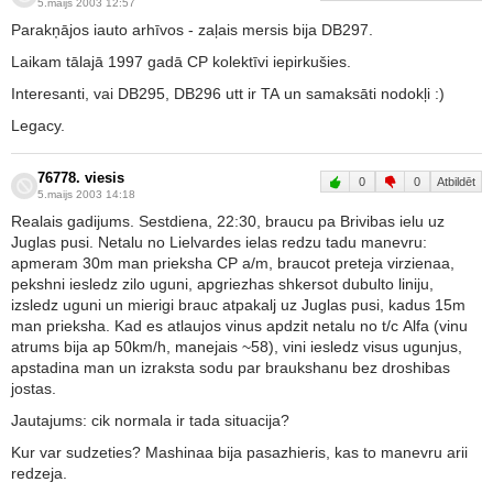
5.maijs 2003 12:57
Parakņājos iauto arhīvos - zaļais mersis bija DB297.
Laikam tālajā 1997 gadā CP kolektīvi iepirkušies.
Interesanti, vai DB295, DB296 utt ir TA un samaksāti nodokļi :)
Legacy.
76778. viesis
0
0
Atbildēt
5.maijs 2003 14:18
Realais gadijums. Sestdiena, 22:30, braucu pa Brivibas ielu uz
Juglas pusi. Netalu no Lielvardes ielas redzu tadu manevru:
apmeram 30m man prieksha CP a/m, braucot preteja virzienaa,
pekshni iesledz zilo uguni, apgriezhas shkersot dubulto liniju,
izsledz uguni un mierigi brauc atpakalj uz Juglas pusi, kadus 15m
man prieksha. Kad es atlaujos vinus apdzit netalu no t/c Alfa (vinu
atrums bija ap 50km/h, manejais ~58), vini iesledz visus ugunjus,
apstadina man un izraksta sodu par braukshanu bez droshibas
jostas.
Jautajums: cik normala ir tada situacija?
Kur var sudzeties? Mashinaa bija pasazhieris, kas to manevru arii
redzeja.