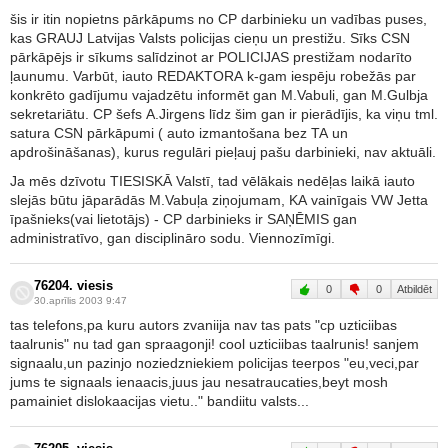
šis ir itin nopietns pārkāpums no CP darbinieku un vadības puses,
kas GRAUJ Latvijas Valsts policijas cieņu un prestižu. Sīks CSN
pārkāpējs ir sīkums salīdzinot ar POLICIJAS prestižam nodarīto
ļaunumu. Varbūt, iauto REDAKTORA k-gam iespēju robežās par
konkrēto gadījumu vajadzētu informēt gan M.Vabuli, gan M.Gulbja
sekretariātu. CP šefs A.Jirgens līdz šim gan ir pierādījis, ka viņu tml.
satura CSN pārkāpumi ( auto izmantošana bez TA un
apdrošināšanas), kurus regulāri pieļauj pašu darbinieki, nav aktuāli.
Ja mēs dzīvotu TIESISKĀ Valstī, tad vēlākais nedēļas laikā iauto
slejās būtu jāparādās M.Vabuļa ziņojumam, KA vainīgais VW Jetta
īpašnieks(vai lietotājs) - CP darbinieks ir SAŅĒMIS gan
administratīvo, gan disciplināro sodu. Viennozīmīgi.
76204. viesis
0
0
Atbildēt
30.aprīlis 2003 9:47
tas telefons,pa kuru autors zvaniija nav tas pats "cp uzticiibas
taalrunis" nu tad gan spraagonji! cool uzticiibas taalrunis! sanjem
signaalu,un pazinjo noziedzniekiem policijas teerpos "eu,veci,par
jums te signaals ienaacis,juus jau nesatraucaties,beyt mosh
pamainiet dislokaacijas vietu.." bandiitu valsts...