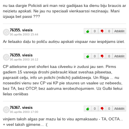
nu taa dargie Policisti arii man reiz gadiijaas ka dienu biju braucis ar
neizietu apskati. Ne jau nu speciaali vienkaarssi nezinaaju. Mani
izjaaja bet passi ???
76355. viesis
0
0
Atbildēt
30.aprīlis 2003 15:44
Ar lielaako daļu to poliču autiņu apskati vispaar nav iespējams iziet.
76359. viesis
0
0
Atbildēt
30.aprīlis 2003 16:12
CP attieksme pret shoferi kaa cilveeku ir zudusi jau sen. Pirms
gadiem 15 vareeja droshi piebraukt klaat sveshaa pilseetaa,
paprasiit celju, info un polichi (milichi) paliidzeeja. Un Riiga ... nu
noseedini vienu sev CP vai KP pie stuures un vaalee uz nebeedu,
bez TA, bez OTCP, bez aatruma ierobezhojumiem. Uz Gulbi liekui
lielas ceriiibas
76367. viesis
0
0
Atbildēt
30.aprīlis 2003 17:00
vinjiem taksh algas par mazu lai to visu apmaksaatu - TA, OCTA...
+ veel taksh gjimene... :(