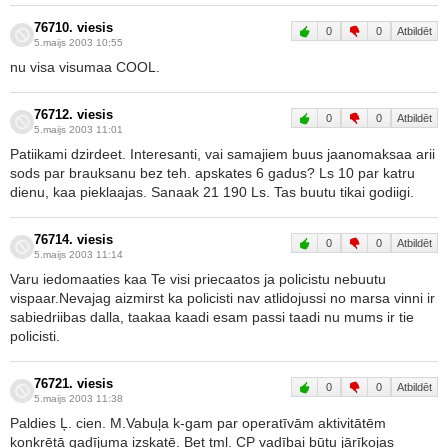
76710. viesis
0
0
Atbildēt
5.maijs 2003 10:55
nu visa visumaa COOL.
76712. viesis
0
0
Atbildēt
5.maijs 2003 11:01
Patiikami dzirdeet. Interesanti, vai samajiem buus jaanomaksaa arii
sods par brauksanu bez teh. apskates 6 gadus? Ls 10 par katru
dienu, kaa pieklaajas. Sanaak 21 190 Ls. Tas buutu tikai godiigi.
76714. viesis
0
0
Atbildēt
5.maijs 2003 11:14
Varu iedomaaties kaa Te visi priecaatos ja policistu nebuutu
vispaar.Nevajag aizmirst ka policisti nav atlidojussi no marsa vinni ir
sabiedriibas dalla, taakaa kaadi esam passi taadi nu mums ir tie
policisti.
76721. viesis
0
0
Atbildēt
5.maijs 2003 11:38
Paldies Ļ. cien. M.Vabuļa k-gam par operatīvām aktivitātēm
konkrētā gadījuma izskatē. Bet tml. CP vadībai būtu jārīkojas