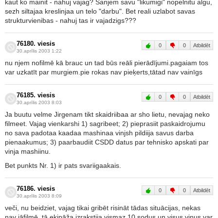
kaut ko mainit - nahuj vajag? Sanjem savu "likumigi" nopelnitu algu,
sezh siltajaa kreslinjaa un telo "darbu". Bet reali uzlabot savas
strukturvienibas - nahuj tas ir vajadzigs???
76180. viesis
0
0
Atbildēt
30.aprīlis 2003 1:22
nu njem nofilmē kā brauc un tad būs reāli pierādījumi.pagaiam tos
var uzkatīt par murgiem.pie rokas nav pieķerts,tātad nav vainīgs
76185. viesis
0
0
Atbildēt
30.aprīlis 2003 8:03
Ja buutu velme Jirgenam tikt skaidriibaa ar sho lietu, nevajag neko
filmeet. Vajag vienkarshi 1) sagribeet; 2) pieprasiit paskaidrojumu
no sava padotaa kaadaa mashinaa vinjsh pildiija savus darba
pienaakumus; 3) paarbaudiit CSDD datus par tehnisko apskati par
vinja mashiinu.
Bet punkts Nr. 1) ir pats svariigaakais.
76186. viesis
0
0
Atbildēt
30.aprīlis 2003 8:09
veči, nu beidziet, vajag tikai gribēt risināt tādas situācijas, nekas
nav jāfilmē, tā ekipāža izrakstija vismaz 10 sodus un visus viņus var