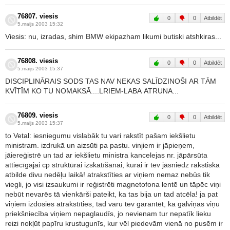
76807. viesis
0
0
Atbildēt
5.maijs 2003 15:32
Viesis: nu, izradas, shim BMW ekipazham likumi butiski atshkiras...
76808. viesis
0
0
Atbildēt
5.maijs 2003 15:37
DISCIPLINĀRAIS SODS TAS NAV NEKAS SALĪDZINOŠI AR TĀM
KVĪTĪM KO TU NOMAKSĀ....LRIEM-LABA ATRUNA...
76809. viesis
0
0
Atbildēt
5.maijs 2003 15:37
to Vetal: iesniegumu vislabāk tu vari rakstīt pašam iekšlietu
ministram. izdrukā un aizsūti pa pastu. vinjiem ir jāpieņem,
jāiereģistrē un tad ar iekšlietu ministra kancelejas nr. jāpārsūta
attiecīgajai cp struktūrai izskatīšanai, kurai ir tev jāsniedz rakstiska
atbilde divu nedēļu laikā! atrakstīties ar viņiem nemaz nebūs tik
viegli, jo visi izsaukumi ir reģistrēti magnetofona lentē un tāpēc viņi
nebūt nevarēs tā vienkārši pateikt, ka tas bija un tad atcēla! ja pat
viņiem izdosies atrakstīties, tad varu tev garantēt, ka galviņas viņu
priekšniecība viņiem nepaglaudīs, jo nevienam tur nepatīk lieku
reizi nokļūt papīru krustugunīs, kur vēl piedevām vienā no pusēm ir