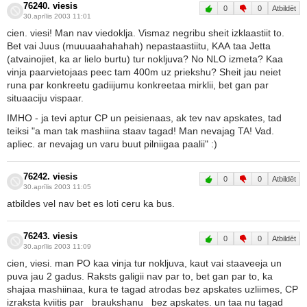
76240. viesis
0
0
Atbildēt
30.aprīlis 2003 11:01
cien. viesi! Man nav viedoklja. Vismaz negribu sheit izklaastiit to.
Bet vai Juus (muuuaahahahah) nepastaastiitu, KAA taa Jetta
(atvainojiet, ka ar lielo burtu) tur nokljuva? No NLO izmeta? Kaa
vinja paarvietojaas peec tam 400m uz priekshu? Sheit jau neiet
runa par konkreetu gadiijumu konkreetaa mirklii, bet gan par
situaaciju vispaar.
IMHO - ja tevi aptur CP un peisienaas, ak tev nav apskates, tad
teiksi "a man tak mashiina staav tagad! Man nevajag TA! Vad.
apliec. ar nevajag un varu buut pilniigaa paalii" :)
76242. viesis
0
0
Atbildēt
30.aprīlis 2003 11:05
atbildes vel nav bet es loti ceru ka bus.
76243. viesis
0
0
Atbildēt
30.aprīlis 2003 11:09
cien, viesi. man PO kaa vinja tur nokljuva, kaut vai staaveeja un
puva jau 2 gadus. Raksts galigii nav par to, bet gan par to, ka
shajaa mashiinaa, kura te tagad atrodas bez apskates uzliimes, CP
izraksta kviitis par _braukshanu_ bez apskates. un taa nu tagad