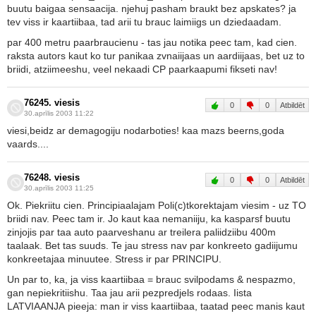
buutu baigaa sensaacija. njehuj pasham braukt bez apskates? ja
tev viss ir kaartiibaa, tad arii tu brauc laimiigs un dziedaadam.
par 400 metru paarbraucienu - tas jau notika peec tam, kad cien.
raksta autors kaut ko tur panikaa zvnaiijaas un aardiijaas, bet uz to
briidi, atziimeeshu, veel nekaadi CP paarkaapumi fikseti nav!
76245. viesis
0
0
Atbildēt
30.aprīlis 2003 11:22
viesi,beidz ar demagogiju nodarboties! kaa mazs beerns,goda
vaards....
76248. viesis
0
0
Atbildēt
30.aprīlis 2003 11:25
Ok. Piekriitu cien. Principiaalajam Poli(c)tkorektajam viesim - uz TO
briidi nav. Peec tam ir. Jo kaut kaa nemaniiju, ka kasparsf buutu
zinjojis par taa auto paarveshanu ar treilera paliidziibu 400m
taalaak. Bet tas suuds. Te jau stress nav par konkreeto gadiijumu
konkreetajaa minuutee. Stress ir par PRINCIPU.
Un par to, ka, ja viss kaartiibaa = brauc svilpodams & nespazmo,
gan nepiekritiishu. Taa jau arii pezpredjels rodaas. Iista
LATVIAANJA pieeja: man ir viss kaartiibaa, taatad peec manis kaut