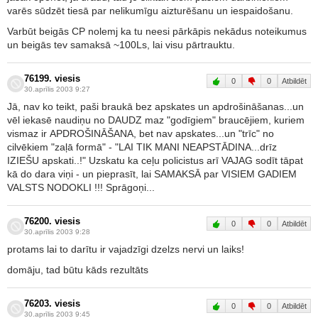
varēs sūdzēt tiesā par nelikumīgu aizturēšanu un iespaidošanu.
Varbūt beigās CP nolemj ka tu neesi pārkāpis nekādus noteikumus
un beigās tev samaksā ~100Ls, lai visu pārtrauktu.
76199. viesis
0
0
Atbildēt
30.aprīlis 2003 9:27
Jā, nav ko teikt, paši braukā bez apskates un apdrošināšanas...un
vēl iekasē naudiņu no DAUDZ maz "godīgiem" braucējiem, kuriem
vismaz ir APDROŠINĀŠANA, bet nav apskates...un "trīc" no
cilvēkiem "zaļā formā" - "LAI TIK MANI NEAPSTĀDINA...drīz
IZIEŠU apskati..!" Uzskatu ka ceļu policistus arī VAJAG sodīt tāpat
kā do dara viņi - un pieprasīt, lai SAMAKSĀ par VISIEM GADIEM
VALSTS NODOKLI !!! Sprāgoņi...
76200. viesis
0
0
Atbildēt
30.aprīlis 2003 9:28
protams lai to darītu ir vajadzīgi dzelzs nervi un laiks!
domāju, tad būtu kāds rezultāts
76203. viesis
0
0
Atbildēt
30.aprīlis 2003 9:45