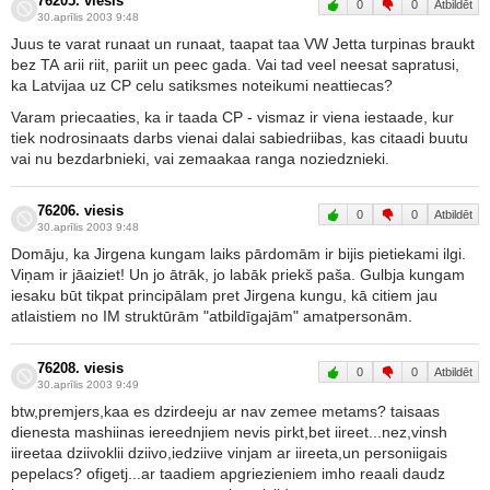
76205. viesis
0
0
Atbildēt
30.aprīlis 2003 9:48
Juus te varat runaat un runaat, taapat taa VW Jetta turpinas braukt
bez TA arii riit, pariit un peec gada. Vai tad veel neesat sapratusi,
ka Latvijaa uz CP celu satiksmes noteikumi neattiecas?
Varam priecaaties, ka ir taada CP - vismaz ir viena iestaade, kur
tiek nodrosinaats darbs vienai dalai sabiedriibas, kas citaadi buutu
vai nu bezdarbnieki, vai zemaakaa ranga noziedznieki.
76206. viesis
0
0
Atbildēt
30.aprīlis 2003 9:48
Domāju, ka Jirgena kungam laiks pārdomām ir bijis pietiekami ilgi.
Viņam ir jāaiziet! Un jo ātrāk, jo labāk priekš paša. Gulbja kungam
iesaku būt tikpat principālam pret Jirgena kungu, kā citiem jau
atlaistiem no IM struktūrām "atbildīgajām" amatpersonām.
76208. viesis
0
0
Atbildēt
30.aprīlis 2003 9:49
btw,premjers,kaa es dzirdeeju ar nav zemee metams? taisaas
dienesta mashiinas iereednjiem nevis pirkt,bet iireet...nez,vinsh
iireetaa dziivoklii dziivo,iedziive vinjam ar iireeta,un personiigais
pepelacs? ofigetj...ar taadiem apgriezieniem imho reaali daudz