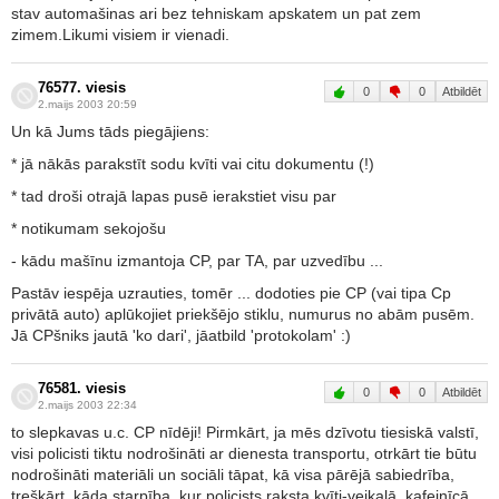
stav automašinas ari bez tehniskam apskatem un pat zem
zimem.Likumi visiem ir vienadi.
76577. viesis
0
0
Atbildēt
2.maijs 2003 20:59
Un kā Jums tāds piegājiens:
* jā nākās parakstīt sodu kvīti vai citu dokumentu (!)
* tad droši otrajā lapas pusē ierakstiet visu par
* notikumam sekojošu
- kādu mašīnu izmantoja CP, par TA, par uzvedību ...
Pastāv iespēja uzrauties, tomēr ... dodoties pie CP (vai tipa Cp
privātā auto) aplūkojiet priekšējo stiklu, numurus no abām pusēm.
Jā CPšniks jautā 'ko dari', jāatbild 'protokolam' :)
76581. viesis
0
0
Atbildēt
2.maijs 2003 22:34
to slepkavas u.c. CP nīdēji! Pirmkārt, ja mēs dzīvotu tiesiskā valstī,
visi policisti tiktu nodrošināti ar dienesta transportu, otrkārt tie būtu
nodrošināti materiāli un sociāli tāpat, kā visa pārējā sabiedrība,
treškārt, kāda starpība, kur policists raksta kvīti-veikalā, kafejnīcā,