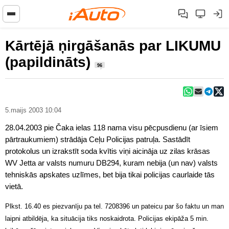
Kārtējā ņirgāšanās par LIKUMU
(papildināts)
96
5.maijs 2003 10:04
28.04.2003 pie Čaka ielas 118 nama visu pēcpusdienu (ar īsiem
pārtraukumiem) strādāja Ceļu Policijas patruļa. Sastādīt
protokolus un izrakstīt soda kvītis viņi aicināja uz zilas krāsas
WV Jetta ar valsts numuru DB294, kuram nebija (un nav) valsts
tehniskās apskates uzlīmes, bet bija tikai policijas caurlaide tās
vietā.
Plkst. 16.40 es piezvanīju pa tel. 7208396 un pateicu par šo faktu un man
laipni atbildēja, ka situācija tiks noskaidrota. Policijas ekipāža 5 min.