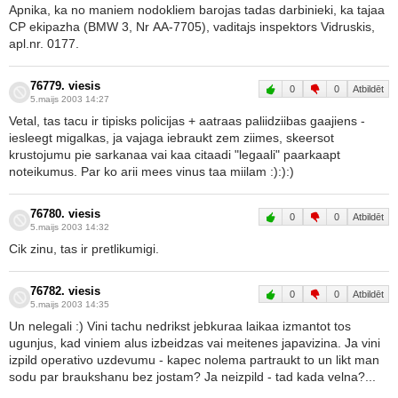
Apnika, ka no maniem nodokliem barojas tadas darbinieki, ka tajaa
CP ekipazha (BMW 3, Nr AA-7705), vaditajs inspektors Vidruskis,
apl.nr. 0177.
76779. viesis
0
0
Atbildēt
5.maijs 2003 14:27
Vetal, tas tacu ir tipisks policijas + aatraas paliidziibas gaajiens -
iesleegt migalkas, ja vajaga iebraukt zem ziimes, skeersot
krustojumu pie sarkanaa vai kaa citaadi "legaali" paarkaapt
noteikumus. Par ko arii mees vinus taa miilam :):):)
76780. viesis
0
0
Atbildēt
5.maijs 2003 14:32
Cik zinu, tas ir pretlikumigi.
76782. viesis
0
0
Atbildēt
5.maijs 2003 14:35
Un nelegali :) Vini tachu nedrikst jebkuraa laikaa izmantot tos
ugunjus, kad viniem alus izbeidzas vai meitenes japavizina. Ja vini
izpild operativo uzdevumu - kapec nolema partraukt to un likt man
sodu par braukshanu bez jostam? Ja neizpild - tad kada velna?...