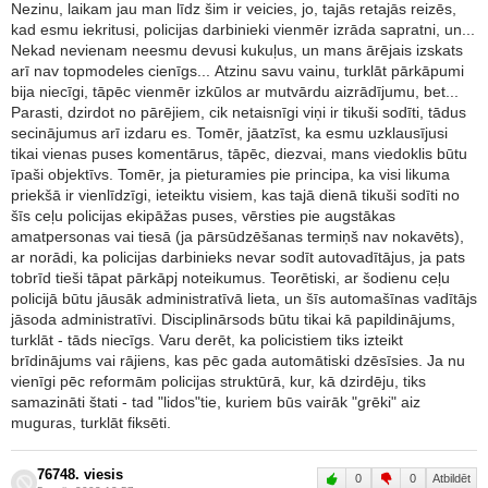
Nezinu, laikam jau man līdz šim ir veicies, jo, tajās retajās reizēs,
kad esmu iekritusi, policijas darbinieki vienmēr izrāda sapratni, un...
Nekad nevienam neesmu devusi kukuļus, un mans ārējais izskats
arī nav topmodeles cienīgs... Atzinu savu vainu, turklāt pārkāpumi
bija niecīgi, tāpēc vienmēr izkūlos ar mutvārdu aizrādījumu, bet...
Parasti, dzirdot no pārējiem, cik netaisnīgi viņi ir tikuši sodīti, tādus
secinājumus arī izdaru es. Tomēr, jāatzīst, ka esmu uzklausījusi
tikai vienas puses komentārus, tāpēc, diezvai, mans viedoklis būtu
īpaši objektīvs. Tomēr, ja pieturamies pie principa, ka visi likuma
priekšā ir vienlīdzīgi, ieteiktu visiem, kas tajā dienā tikuši sodīti no
šīs ceļu policijas ekipāžas puses, vērsties pie augstākas
amatpersonas vai tiesā (ja pārsūdzēšanas termiņš nav nokavēts),
ar norādi, ka policijas darbinieks nevar sodīt autovadītājus, ja pats
tobrīd tieši tāpat pārkāpj noteikumus. Teorētiski, ar šodienu ceļu
policijā būtu jāusāk administratīvā lieta, un šīs automašīnas vadītājs
jāsoda administratīvi. Disciplinārsods būtu tikai kā papildinājums,
turklāt - tāds niecīgs. Varu derēt, ka policistiem tiks izteikt
brīdinājums vai rājiens, kas pēc gada automātiski dzēsīsies. Ja nu
vienīgi pēc reformām policijas struktūrā, kur, kā dzirdēju, tiks
samazināti štati - tad "lidos"tie, kuriem būs vairāk "grēki" aiz
muguras, turklāt fiksēti.
76748. viesis
0
0
Atbildēt