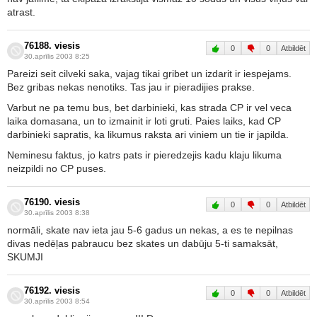
atrast.
76188. viesis
0
0
Atbildēt
30.aprīlis 2003 8:25
Pareizi seit cilveki saka, vajag tikai gribet un izdarit ir iespejams.
Bez gribas nekas nenotiks. Tas jau ir pieradijies prakse.
Varbut ne pa temu bus, bet darbinieki, kas strada CP ir vel veca
laika domasana, un to izmainit ir loti gruti. Paies laiks, kad CP
darbinieki sapratis, ka likumus raksta ari viniem un tie ir japilda.
Neminesu faktus, jo katrs pats ir pieredzejis kadu klaju likuma
neizpildi no CP puses.
76190. viesis
0
0
Atbildēt
30.aprīlis 2003 8:38
normāli, skate nav ieta jau 5-6 gadus un nekas, a es te nepilnas
divas nedēļas pabraucu bez skates un dabūju 5-ti samaksāt,
SKUMJI
76192. viesis
0
0
Atbildēt
30.aprīlis 2003 8:54