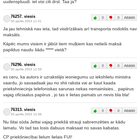
uudenspluudi. iet visi citi drst. Taa ja?
76257. viesis
0
0
Atbildēt
30.aprīlis 2003 11:41
Ja jau tehniskā nav ieta, tad visdrīzākais arī transporta nodoklis nav
maksāts.
Kāpēc mums visiem ir jābūt tiem muļķiem kas netieši maksā
papildus naudu šādu ***** vietā?
76296. viesis
0
0
Atbildēt
30.aprīlis 2003 12:59
es ceru, ka autors ir uzrakstiijis iesniegumu uz iekshlietu ministra
vaardu, jo savaadaak jau no shii raksta vai ar kaut kaada
priekshniecinja telefoniskas sarunas nekas nemainiisies... papiirus
vajag oficiaalus papiirus , jo tas ir lietas pamats un nevis bla bla!
76313. viesis
0
0
Atbildēt
30.aprīlis 2003 13:38
Nu šitai sūda Jettai vajag priekšā strauji sabremzēties ar kādu
lamatu. Vo tad tas losis dabuus maksaat no savas kabatas.
CP priekšniecībai lielum lielais FUI!