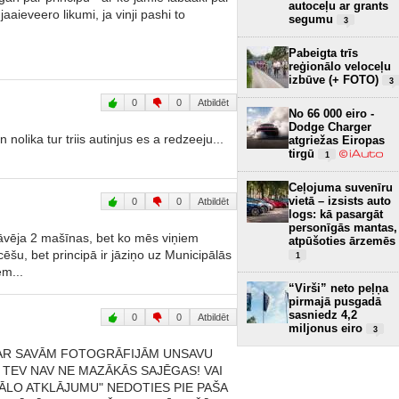
autoceļu ar grants
aieveero likumi, ja vinji pashi to
segumu
3
Pabeigta trīs
reģionālo veloceļu
izbūve (+ FOTO)
3
0
0
Atbildēt
No 66 000 eiro -
Dodge Charger
nolika tur triis autinjus es a redzeeju...
atgriežas Eiropas
tirgū
1
Ceļojuma suvenīru
vietā – izsists auto
0
0
Atbildēt
logs: kā pasargāt
personīgās mantas,
tāvēja 2 mašīnas, bet ko mēs viņiem
atpūšoties ārzemēs
šu, bet principā ir jāziņo uz Municipālās
1
em...
“Virši” neto peļņa
pirmajā pusgadā
sasniedz 4,2
0
0
Atbildēt
miljonus eiro
3
T AR SAVĀM FOTOGRĀFIJĀM UNSAVU
TEV NAV NE MAZĀKĀS SAJĒGAS! VAI
ĀLO ATKLĀJUMU" NEDOTIES PIE PAŠA