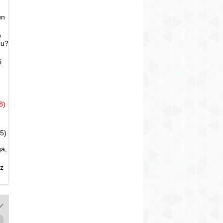
un
o
bu?
i
8)
5)
gā,
uz