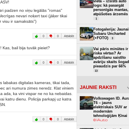
vietā – izsists auto
 ASV!
logs: kā pasargāt
personīgās mantas,
ulāri padzen no viņu legālās "romas"
atpūšoties ārzemēs
ecrīgas nevari noķert taxi (jāķer tikai
1
ar visu ir samaksāts")
Fotogalerija: Jaunai
Subaru Uncharted
0
0
Atbildēt
(+FOTO)
3
Kas, bail bija tuvāk pieiet?
Vai pāris minūtes ir
riska vērtas? Ar
apdzīšanu saistīto
avāriju skaits šogad
0
0
Atbildēt
pieaudzis par 66%
13
labakas digitalas kameras, tikai tada,
JAUNIE RAKSTI
pec ari numura zimes neredz. Klat viniem
za ada, ka vini vispar ne no ka nebaidas.
Volkswagen ID. Aur
vai katru dienu. Policija parkapj uz katra
T6 – jauns
CSN.
elektriskais SUV ar
modernām
tehnoloģijām Ķīnai
0
0
Atbildēt