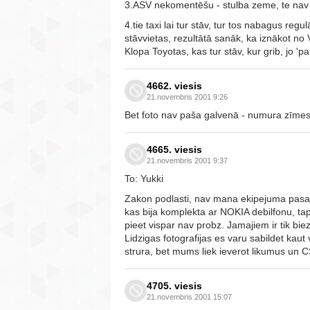
3.ASV nekomentēšu - stulba zeme, te nav
4.tie taxi lai tur stāv, tur tos nabagus reg
stāvvietas, rezultātā sanāk, ka iznākot no V
Klopa Toyotas, kas tur stāv, kur grib, jo 'p
4662. viesis
21.novembris 2001 9:26
Bet foto nav paša galvenā - numura zīmes! 
4665. viesis
21.novembris 2001 9:37
To: Yukki
Zakon podlasti, nav mana ekipejuma pasas 
kas bija komplekta ar NOKIA debilfonu, ta
pieet vispar nav probz. Jamajiem ir tik bie
Lidzigas fotografijas es varu sabildet kaut 
strura, bet mums liek ieverot likumus un 
4705. viesis
21.novembris 2001 15:07