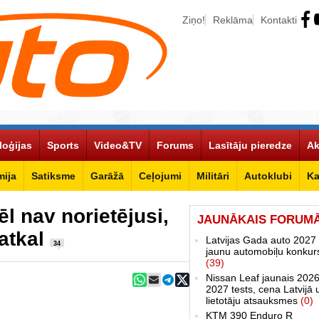
Ziņo!
Reklāma
Kontakti
loģijas
Sports
Video&TV
Forums
Lasītāju pieredze
Ak
ija
Satiksme
Garāžā
Ceļojumi
Militāri
Autoklubi
Ka
l nav norietējusi,
JAUNĀKAIS FORUM
 atkal
Latvijas Gada auto 2027 
34
jaunu automobiļu konkur
(39)
Nissan Leaf jaunais 2026
2027 tests, cena Latvijā 
lietotāju atsauksmes
(0)
KTM 390 Enduro R