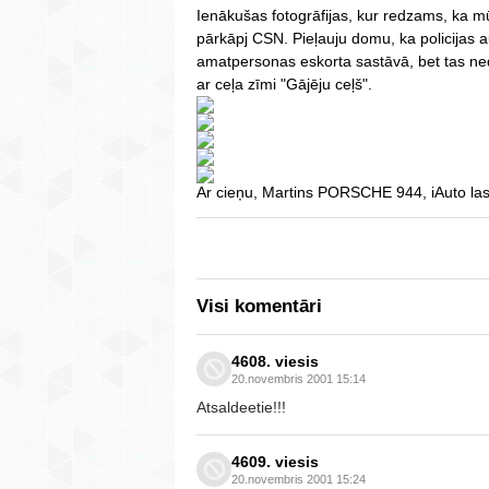
Ienākušas fotogrāfijas, kur redzams, ka m
pārkāpj CSN. Pieļauju domu, ka policijas a
amatpersonas eskorta sastāvā, bet tas ned
ar ceļa zīmi "Gājēju ceļš".
Ar cieņu, Martins PORSCHE 944, iAuto las
Visi komentāri
4608. viesis
20.novembris 2001 15:14
Atsaldeetie!!!
4609. viesis
20.novembris 2001 15:24