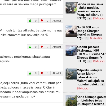
si jau vasara ar saviem mega jaudigajiem
Škoda uzsāk sava
lielākā modeļa,
jaunā krosovera
Peaq, ražošanu (+
FOTO)
1
0
0
Atbildēt
No 66 000 eiro -
SV, mosh tur tas atljauts, bet pie mums nav
Dodge Charger
atgriežas Eiropas
iim staaveet kur nav atljauts :D
tirgū
1
Xiaomi piesaka
0
0
Atbildēt
SkyNomad N70
EREV – luksusa SU
t satiksmes noteikumus shaakaataa
Eiropas tirgum (+
egushi.
FOTO)
4
Miljardu vērtajam
0
0
Atbildēt
Aston Martin
debesskrāpim
Maiami atklājušies
gaajeeju celjss",runa veel vareetu buut par
nopietni defekti
6
a autoors ir izceelis tiessi CP,tur ir
tiessaam ir paarkaapussas sso noteikumu
tiessaam uz goda par to+
Kārļa Ulmaņa gatve
un Lielirbes ielas
krustojumā ierīkos