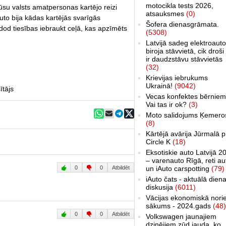
motocikla tests 2026,
ūsu valsts amatpersonas kartējo reizi
atsauksmes
(0)
uto bija kādas kartējās svarīgās
Šofera dienasgrāmata.
od tiesības iebraukt ceļā, kas apzīmēts
(5308)
Latvijā sadeg elektroauto
biroja stāvvietā, cik droši 
ir daudzstāvu stāvvietās
(32)
Krievijas iebrukums
Ukrainā!
(9042)
ītājs
Vecas konfektes bērniem
Vai tas ir ok?
(3)
Moto salidojums Ķemero
(8)
Kārtējā avārija Jūrmalā p
Circle K
(18)
Eksotiskie auto Latvijā 2
– varenauto Rīgā, reti au
0
0
Atbildēt
un iAuto carspotting
(79)
iAuto čats - aktuālā dien
diskusija
(6011)
Vācijas ekonomiskā nori
sākums - 2024.gads
(48)
0
0
Atbildēt
Volkswagen jaunajiem
dzinējiem zūd jauda, ko