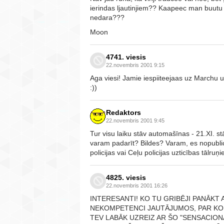
ierindas ljautinjiem?? Kaapeec man buutu ja
nedara???
Moon
4741. viesis
22.novembris 2001 9:15
Aga viesi! Jamie iespiiteejaas uz Marchu un 
:))
Redaktors
22.novembris 2001 9:45
Tur visu laiku stāv automašīnas - 21.XI. s
varam padarīt? Bildes? Varam, es nopublicē
policijas vai Ceļu policijas uzticības tālruņi
4825. viesis
22.novembris 2001 16:26
INTERESANTI! KO TU GRIBĒJI PANĀK
NEKOMPETENCI JAUTĀJUMOS, PAR KO 
TEV LABĀK UZREIZ AR ŠO "SENSACION