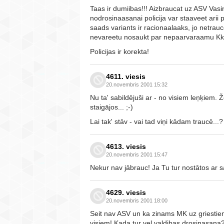
Taas ir dumiibas!!! Aizbraucat uz ASV Vasi
nodrosinaasanai policija var staaveet arii 
saads variants ir racionaalaaks, jo netra
nevareetu nosaukt par nepaarvaraamu Kkii
Policijas ir korekta!
4611. viesis
20.novembris 2001 15:32
Nu ta' sabildējuši ar - no visiem leņķiem. Ž
staigājos... ;-)
Lai tak' stāv - vai tad viņi kādam traucē...?
4613. viesis
20.novembris 2001 15:47
Nekur nav jābrauc! Ja Tu tur nostātos ar 
4629. viesis
20.novembris 2001 18:00
Seit nav ASV un ka zinams MK uz griestiem 
visiem! Kada tur vel valdibas drosinasana?