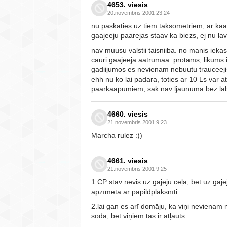
4653. viesis
20.novembris 2001 23:24
nu paskaties uz tiem taksometriem, ar kaad
gaajeeju paarejas staav ka biezs, ej nu lav
nav muusu valstii taisniiba. no manis iekas
cauri gaajeeja aatrumaa. protams, likums ir
gadiijumos es nevienam nebuutu trauceejis,
ehh nu ko lai padara, toties ar 10 Ls var a
paarkaapumiem, sak nav ljaunuma bez l
4660. viesis
21.novembris 2001 9:23
Marcha rulez :))
4661. viesis
21.novembris 2001 9:25
1.CP stāv nevis uz gājēju ceļa, bet uz gājēj
apzīmēta ar papildplāksnīti.
2.lai gan es arī domāju, ka viņi nevienam n
soda, bet viņiem tas ir atļauts