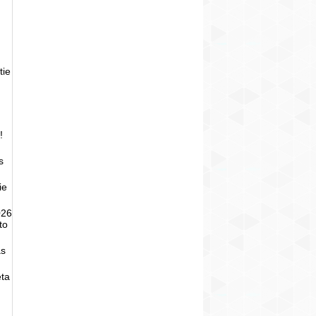
tie
!
s
ie
026
to
as
eta