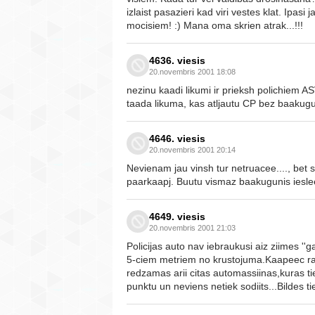
izlaist pasazieri kad viri vestes klat. Ipa
mocisiem! :) Mana oma skrien atrak...!!!
4636. viesis
20.novembris 2001 18:08
nezinu kaadi likumi ir prieksh polichiem A
taada likuma, kas atljautu CP bez baakugun
4646. viesis
20.novembris 2001 20:14
Nevienam jau vinsh tur netruacee...., be
paarkaapj. Buutu vismaz baakugunis iesle
4649. viesis
20.novembris 2001 21:03
Policijas auto nav iebraukusi aiz ziimes ''
5-ciem metriem no krustojuma.Kaapeec rakst
redzamas arii citas automassiinas,kuras 
punktu un neviens netiek sodiits...Bildes 