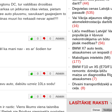
darīt?
(44)
ngtonu DC, tur valdiibas drosiibas
Degvielas cenas Latvijā 
parkaa un jebkuraa citaa vietaa, pietam
pasaulē
(535)
ucee auto pluusmu, savukaart gaajeejiem to
Vai Vācija atjaunos slēgt
nas muuri ko nekaadi nevar apiet!!!!
atomelektrostaciju darbī
(16)
Lāču medības Latvijā! Va
populācija ir kļuvusi
0
0
Atbildēt
nekontrolējama un būtu
jāsāk medības?
(56)
BMW X7 auto tests,
ēl ka mani nav - es ar' šodien tur
atsauksmes un iespaidi
(
Makslīgais intelekts (MI)
(177)
BMW F10 un X5 (E70/F1
remonts: dzinēja ķēžu
0
0
Atbildēt
maiņa un diagnostika Rī
atsauksmes
(7)
savu auto, dabūtu uzreiz 10Ls sodu!
Dīvaini transportlīdzekļi 
ceļa.
(8)
0
0
Atbildēt
LASĪTĀKIE RAKSTI
ir raxtic: Viens likums viena taisniba
Dienas
Nedēļas
 Pietiek pie Brivibas pieminekla nostaties