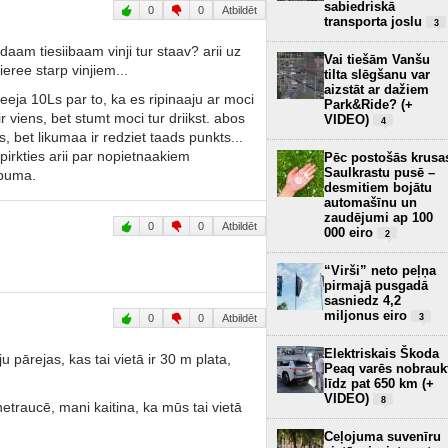
sabiedriskā
0
0
Atbildēt
transporta joslu
3
aam tiesiibaam vinji tur staav? arii uz
Vai tiešām Vanšu
ieree starp vinjiem...
tilta slēgšanu var
aizstāt ar dažiem
eeja 10Ls par to, ka es ripinaaju ar moci
Park&Ride? (+
 viens, bet stumt moci tur driikst. abos
VIDEO)
4
 bet likumaa ir redziet taads punkts...
tpirkties arii par nopietnaakiem
Pēc postošās krusa
Saulkrastu pusē –
abuma.
desmitiem bojātu
automašīnu un
zaudējumi ap 100
0
0
Atbildēt
000 eiro
2
“Virši” neto peļņa
pirmajā pusgadā
sasniedz 4,2
miljonus eiro
0
0
Atbildēt
3
Elektriskais Škoda
u pārejas, kas tai vietā ir 30 m plata,
Peaq varēs nobrauk
līdz pat 650 km (+
VIDEO)
8
etraucē, mani kaitina, ka mūs tai vietā
Ceļojuma suvenīru