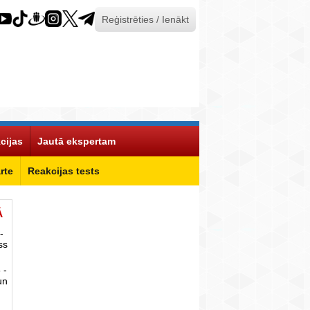
Reģistrēties / Ienākt
cijas
Jautā ekspertam
rte
Reakcijas tests
Ā
-
ss
 -
un