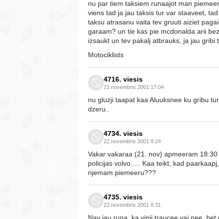
nu par tiem taksiem runaajot man piemeeram
viens tad ja jau taksis tur var staaveet, 
taksu atrasanu vaita tev gruuti aiziet pag
garaam? un tie kas pie mcdonalda arii bez
izsaukt un tev pakalj atbrauks, ja jau gribi
Motociklists
4716. viesis
21.novembris 2001 17:04
nu gluzji taapat kaa Aluuksnee ku gribu tur 
dzeru..
4734. viesis
22.novembris 2001 8:24
Vakar vakaraa (21. nov) apmeeram 18:30 uz
policijas volvo..... Kaa teikt, kad paarkaap
njemam piemeeru???
4735. viesis
22.novembris 2001 8:31
Nav jau runa, ka vinji traucee vai nee, bet