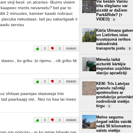
Vai tiešām Vanšu
 vinji besii. un atceries- likums visiem
tilta slēgšanu var
tad kaapeec ments nevareetu? bet par to
aizstāt ar dažiem
aidiit 2 minuutes, kameer kaads nobrauc
Park&Ride? (+
 piecuka nekustaas. tad jau sakariigaak ir
VIDEO)
4
 taadu servisu
Kārļa Ulmaņa gatve
un Lielirbes ielas
krustojumā ierīkos
sabiedriskā
transporta joslu
0
0
Atbildēt
3
Mēneša laikā
staavu , ko gribu ,to njemu....cik gribu tik
aizturēti kārtējie
degvielas uzpildes
staciju apzadzēji
0
0
Atbildēt
KEM: Trīs Latvijas
granulu ražotāji
apņēmušies ar
 shitaas paarejas staaveeja triis
produkciju prioritār
j, tad paarkaapj visi.. Nez no kaa lai mees
nodrošināt vietējo
tirgu
1
Melno segumu
0
0
Atbildēt
šogad ieklās vairāk
nekā 50 kilometros
valsts vietējo
 gan par principu - ar ko jamie labaaki par