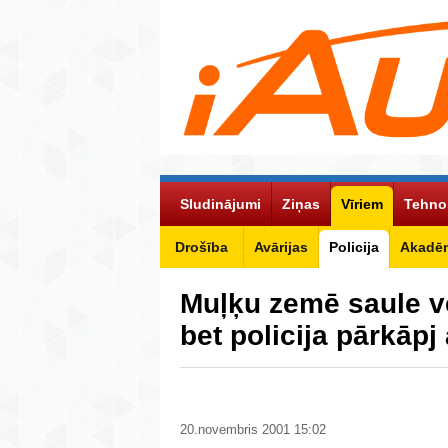
Sludinājumi
Ziņas
Vīriem
Tehno
Drošība
Avārijas
Policija
Akadēm
Muļķu zemē saule vē
bet policija pārkāpj
20.novembris 2001 15:02