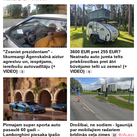
"Zvaniet prezidentam" -
3600 EUR pret 255 EUR?
likumsargi Āgenskalnā aiztur
Neatradu auto jumta telts
agresīvu un, iespējams,
priekšrocības pret ātri
iereibušu autovadītāju (+
būvējamo telti uz zemes! (+
VIDEO)
VIDEO)
3
6
Pirmajam super sporta auto
Drošībai, ne sodiem - Igaunijā
pasaulē 60 gadi –
par mobilajiem radariem
Lamborghini piesaka īpašo
brīdinās ceļa zimes
12