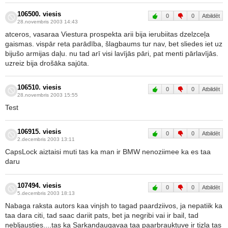
106500. viesis
0
0
Atbildēt
28.novembris 2003 14:43
atceros, vasaraa Viestura prospekta arii bija ierubiitas dzelzceļa
gaismas. vispār reta parādība, šlagbaums tur nav, bet sliedes iet uz
bijušo armijas daļu. nu tad arī visi lavījās pāri, pat menti pārlavījās.
uzreiz bija drošāka sajūta.
106510. viesis
0
0
Atbildēt
28.novembris 2003 15:55
Test
106915. viesis
0
0
Atbildēt
2.decembris 2003 13:11
CapsLock aiztaisi muti tas ka man ir BMW nenoziimee ka es taa
daru
107494. viesis
0
0
Atbildēt
5.decembris 2003 18:13
Nabaga raksta autors kaa vinjsh to tagad paardziivos, ja nepatiik ka
taa dara citi, tad saac dariit pats, bet ja negribi vai ir bail, tad
nebljausties....tas ka Sarkandaugavaa taa paarbrauktuve ir tizla tas