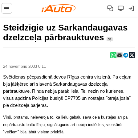
Steidzīgie uz Sarkandaugavas
dzelzceļa pārbrauktuves
39
24.novembris 2003 0:11
Svētdienas pēcpusdienā devos Rīgas centra virzienā. Pa ceļam
bija jāšķērso arī slavenā Sarkandaugavas dzelzceļa
pārbrauktuve. Rinda nebija pārāk liela. Te, nezin no kurienes,
visus apdzina Policijas busiņš EP7795 un nostājās "otrajā joslā"
pie dzelzceļa barjeras.
Viņš, protams, neievēroja to, ka lielu gabalu sava ceļa kustējās arī pa
nepārtraukto balto līniju, signālugunis arī nebija ieslēdzis, vienkārši
"večiem" bija jābūt visiem priekšā.