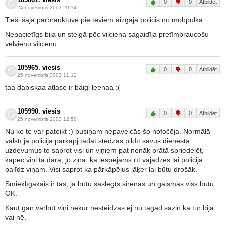
0
0
Atbildēt
24.novembris 2003 20:14
Tieši šajā pārbrauktuvē pie tēviem aizgāja policis no mobpulka.
Nepacietīgs bija un steigā pēc vilciena sagaidīja pretīmbraucošu
vēlvienu vilcienu
105965. viesis
0
0
Atbildēt
25.novembris 2003 11:12
taa dabiskaa atlase ir baigi leenaa :(
105990. viesis
0
0
Atbildēt
25.novembris 2003 12:50
Nu ko te var pateikt :) busiņam nepaveicās šo nofočēja. Normālā
valstī ja policija pārkāpj tādat stedzas pildīt savus dienesta
uzdevumus to saprot visi un viņiem pat nenāk prātā spriedelēt,
kapēc viņi tā dara, jo zina, ka iespējams rīt vajadzēs lai policija
palīdz viņam. Visi saprot ka pārkāpējus jāķer lai būtu drošāk.
Smieklīgākais ir tas, ja būtu saslēgts sirēnas un gaismas viss būtu
OK.
Kaut gan varbūt viņi nekur nesteidzās ej nu tagad sazin kā tur bija
vai nē.