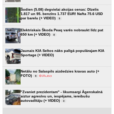
Šodien (5.08) degvielai akcijas cenas: Dīzelis
1.817 un 95. benzīns 1.737 EUR! Nafta 75.6 USD
par barelu (+ VIDEO)
9
Elektriskais Škoda Peaq varēs nobraukt līdz pat
650 km (+ VIDEO)
8
Jaunais KIA Seltos nāks palīgā populārajam KIA
Sportage (+ VIDEO)
Netālu no Salaspils aizdedzies kravas auto (+
FOTO)
9
"Zvaniet prezidentam" - likumsargi Āgenskalnā
aiztur agresīvu un, iespējams, iereibušu
autovadītāju (+ VIDEO)
3