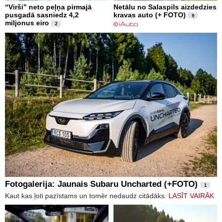
“Virši” neto peļņa pirmajā
Netālu no Salaspils aizdedzies
pusgadā sasniedz 4,2
kravas auto (+ FOTO)
9
miljonus eiro
2
Fotogalerija: Jaunais Subaru Uncharted (+FOTO)
1
Kaut kas ļoti pazīstams un tomēr nedaudz citādāks.
LASĪT VAIRĀK