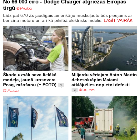
No 66 000 eiro - Dodge Charger atgriežas Eiropas
tirgū
Līdz pat 670 Zs jaudīgais amerikāņu muskuļauto būs pieejams ar
benzīna motoru un arī kā pilnībā elektrisks mdelis.
LASĪT VAIRĀK
Škoda uzsāk sava lielākā
Miljardu vērtajam Aston Martin
modeļa, jaunā krosovera
debesskrāpim Maiami
Peaq, ražošanu (+ FOTO)
atklājušies nopietni defekti
1
4