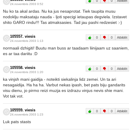
0
0
Atbildēt
24.novembris 2003 0:52
Nu ko ta akal ardas. Nu ka jus nesaprotat. Tiek taupita musu
nodoklju maksataju nauda - ljoti specigi ietaupas degviela. Izstavet
shito GARO rindu!!! Tas atmaksasies. Tad jau pashi redzesiet :-)
105557. viesis
0
0
Atbildēt
24.novembris 2003 1:13
normaali dzhigiti! Buutu man buss ar taadaam liinijaam uz saaniem,
es ar taa dariitu :D
105558. viesis
0
0
Atbildēt
24.novembris 2003 1:20
ka vinjsh mani gaidija - noteikti siekalinja lidz zemei. Un ta ari
nesagaidija. Ha ha ha. Varbut nekas ipash, bet pats biju gandarits
visu dienu, jo pirmo reizi muzja es izdrazu vinjus nevis shie mani.
Vot tak vot.
105559. viesis
0
0
Atbildēt
24.novembris 2003 1:23
Luk pats stasts