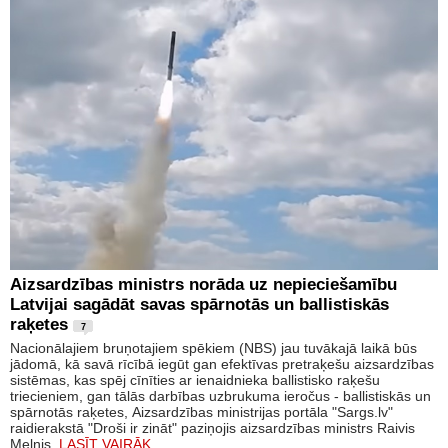
Aizsardzības ministrs norāda uz nepieciešamību
Latvijai sagādāt savas spārnotās un ballistiskās
raķetes
7
Nacionālajiem bruņotajiem spēkiem (NBS) jau tuvākajā laikā būs
jādomā, kā savā rīcībā iegūt gan efektīvas pretraķešu aizsardzības
sistēmas, kas spēj cīnīties ar ienaidnieka ballistisko raķešu
triecieniem, gan tālās darbības uzbrukuma ieročus - ballistiskās un
spārnotās raķetes, Aizsardzības ministrijas portāla "Sargs.lv"
raidierakstā "Droši ir zināt" paziņojis aizsardzības ministrs Raivis
Melnis.
LASĪT VAIRĀK