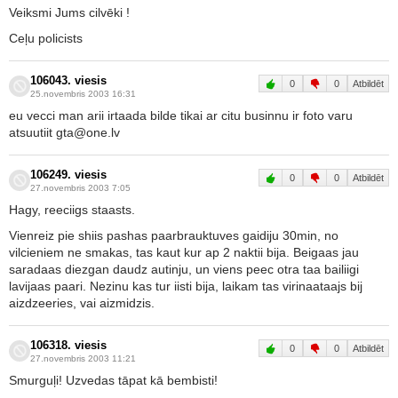
Veiksmi Jums cilvēki !
Ceļu policists
106043. viesis
0
0
Atbildēt
25.novembris 2003 16:31
eu vecci man arii irtaada bilde tikai ar citu businnu ir foto varu
atsuutiit gta@one.lv
106249. viesis
0
0
Atbildēt
27.novembris 2003 7:05
Hagy, reeciigs staasts.
Vienreiz pie shiis pashas paarbrauktuves gaidiju 30min, no
vilcieniem ne smakas, tas kaut kur ap 2 naktii bija. Beigaas jau
saradaas diezgan daudz autinju, un viens peec otra taa bailiigi
lavijaas paari. Nezinu kas tur iisti bija, laikam tas virinaataajs bij
aizdzeeries, vai aizmidzis.
106318. viesis
0
0
Atbildēt
27.novembris 2003 11:21
Smurguļi! Uzvedas tāpat kā bembisti!