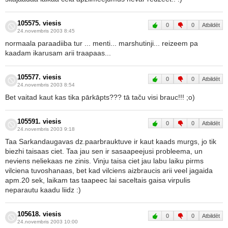
105575. viesis
0
0
Atbildēt
24.novembris 2003 8:45
normaala paraadiiba tur ... menti... marshutinji... reizeem pa
kaadam ikarusam arii traapaas...
105577. viesis
0
0
Atbildēt
24.novembris 2003 8:54
Bet vaitad kaut kas tika pārkāpts??? tā taču visi brauc!!! ;o)
105591. viesis
0
0
Atbildēt
24.novembris 2003 9:18
Taa Sarkandaugavas dz.paarbrauktuve ir kaut kaads murgs, jo tik
biezhi taisaas ciet. Taa jau sen ir sasaapeejusi probleema, un
neviens neliekaas ne zinis. Vinju taisa ciet jau labu laiku pirms
vilciena tuvoshanaas, bet kad vilciens aizbraucis arii veel jagaida
apm.20 sek, laikam tas taapeec lai saceltais gaisa virpulis
neparautu kaadu liidz :)
105618. viesis
0
0
Atbildēt
24.novembris 2003 10:00