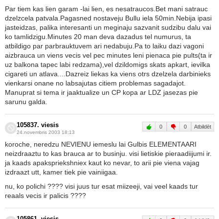
Par tiem kas lien garam -lai lien, es nesatraucos.Bet mani satrauc
dzelzcela patvala.Pagasned nostaveju Bullu iela 50min.Nebija ipasi
jasteidzas, palika interesanti un meginaju sazvanit sudzibu dalu vai
ko tamlidzigu.Minutes 20 man deva dazadus tel numurus, ta
atbildigo par parbrauktuvem ari nedabuju.Pa to laiku dazi vagoni
aizbrauca un viens vecis vel pec minutes leni pienaca pie pults(ta ir
uz balkona tapec labi redzama),vel dzildomigs skats apkart, ievilka
cigareti un atlava....Dazreiz liekas ka viens otrs dzelzela darbinieks
vienkarsi onane no labsajutas citiem problemas sagadajot.
Manuprat si tema ir jaaktualize un CP kopa ar LDZ jasezas pie
sarunu galda.
105837. viesis
0
0
Atbildēt
24.novembris 2003 18:13
koroche, neredzu NEVIENU iemeslu lai Gulbis ELEMENTAARI
neizdraaztu to kas brauca ar to businju. visi lietiskie pieraadiijumi ir.
ja kaads apakspriekshniex kaut ko nevar, to arii pie viena vajag
izdraazt utt, kamer tiek pie vainiigaa.
nu, ko polichi ???? visi juus tur esat miizeeji, vai veel kaads tur
reaals vecis ir palicis ????
105861. viesis