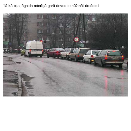
Tā kā bija jāgaida mierīgā garā devos iemūžināt drošsirdi...