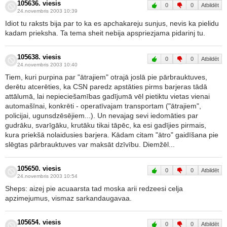
105636. viesis
0
0
Atbildēt
24.novembris 2003 10:39
Idiot tu raksts bija par to ka es apchakareju sunjus, nevis ka pielidu
kadam prieksha. Ta tema sheit nebija apspriezjama pidarinj tu.
105638. viesis
0
0
Atbildēt
24.novembris 2003 10:40
Tiem, kuri purpina par "ātrajiem" otrajā joslā pie pārbrauktuves,
derētu atcerēties, ka CSN paredz apstāties pirms barjeras tādā
attālumā, lai nepieciešamības gadījumā vēl pietiktu vietas vienai
automašīnai, konkrēti - operatīvajam transportam ("ātrajiem",
policijai, ugunsdzēsējiem...). Un nevajag sevi iedomāties par
gudrāku, svarīgāku, krutāku tikai tāpēc, ka esi gadījies pirmais,
kura priekšā nolaidusies barjera. Kādam citam "ātro" gaidīšana pie
slēgtas pārbrauktuves var maksāt dzīvību. Diemžēl...
105650. viesis
0
0
Atbildēt
24.novembris 2003 10:54
Sheps: aizej pie acuaarsta tad moska arii redzeesi celja
apzimejumus, vismaz sarkandaugavaa.
105654. viesis
0
0
Atbildēt