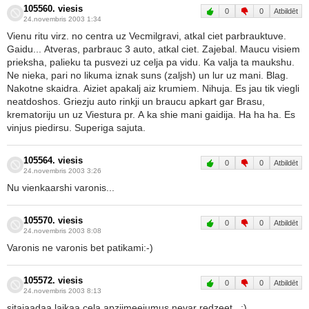
105560. viesis
0
0
Atbildēt
24.novembris 2003 1:34
Vienu ritu virz. no centra uz Vecmilgravi, atkal ciet parbrauktuve.
Gaidu... Atveras, parbrauc 3 auto, atkal ciet. Zajebal. Maucu visiem
prieksha, palieku ta pusvezi uz celja pa vidu. Ka valja ta maukshu.
Ne nieka, pari no likuma iznak suns (zaljsh) un lur uz mani. Blag.
Nakotne skaidra. Aiziet apakalj aiz krumiem. Nihuja. Es jau tik viegli
neatdoshos. Griezju auto rinkji un braucu apkart gar Brasu,
krematoriju un uz Viestura pr. A ka shie mani gaidija. Ha ha ha. Es
vinjus piedirsu. Superiga sajuta.
105564. viesis
0
0
Atbildēt
24.novembris 2003 3:26
Nu vienkaarshi varonis...
105570. viesis
0
0
Atbildēt
24.novembris 2003 8:08
Varonis ne varonis bet patikami:-)
105572. viesis
0
0
Atbildēt
24.novembris 2003 8:13
sitajaadaa laikaa cela apziimeejumus nevar redzeet.. :)