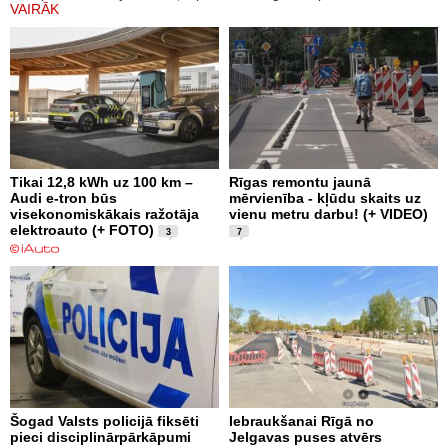
VAIRĀK
Tikai 12,8 kWh uz 100 km –
Rīgas remontu jaunā
Audi e-tron būs
mērvienība - kļūdu skaits uz
visekonomiskākais ražotāja
vienu metru darbu! (+ VIDEO)
elektroauto (+ FOTO)
3
7
Šogad Valsts policijā fiksēti
Iebraukšanai Rīgā no
pieci disciplinārpārkāpumi
Jelgavas puses atvērs