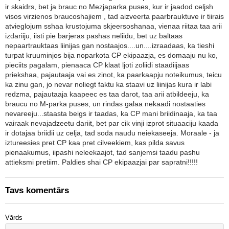
ir skaidrs, bet ja brauc no Mezjaparka puses, kur ir jaadod celjsh
visos virzienos braucoshajiem , tad aizveerta paarbrauktuve ir tiirais
atvieglojum sshaa krustojuma skjeersoshanaa, vienaa riitaa taa arii
izdariiju, iisti pie barjeras pashas neliidu, bet uz baltaas
nepaartrauktaas liinijas gan nostaajos....un....izraadaas, ka tieshi
turpat kruuminjos bija noparkota CP ekipaazja, es domaaju nu ko,
pieciits pagalam, pienaaca CP klaat ljoti zoliidi staadiijaas
priekshaa, pajautaaja vai es zinot, ka paarkaapju noteikumus, teicu
ka zinu gan, jo nevar noliegt faktu ka staavi uz liinijas kura ir labi
redzma, pajautaaja kaapeec es taa darot, taa arii atbildeeju, ka
braucu no M-parka puses, un rindas galaa nekaadi nostaaties
nevareeju...staasta beigs ir taadas, ka CP mani briidinaaja, ka taa
vairaak nevajadzeetu dariit, bet par cik vinji izprot situaaciju kaada
ir dotajaa briidii uz celja, tad soda naudu neiekaseeja. Moraale - ja
iztureesies pret CP kaa pret cilveekiem, kas pilda savus
pienaakumus, iipashi neleekaajot, tad sanjemsi taadu pashu
attieksmi pretiim. Paldies shai CP ekipaazjai par sapratni!!!!!
Tavs komentārs
Vārds