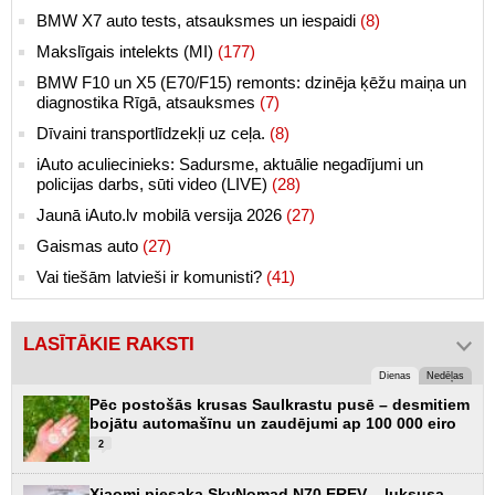
BMW X7 auto tests, atsauksmes un iespaidi
(8)
Makslīgais intelekts (MI)
(177)
BMW F10 un X5 (E70/F15) remonts: dzinēja ķēžu maiņa un
diagnostika Rīgā, atsauksmes
(7)
Dīvaini transportlīdzekļi uz ceļa.
(8)
iAuto aculiecinieks: Sadursme, aktuālie negadījumi un
policijas darbs, sūti video (LIVE)
(28)
Jaunā iAuto.lv mobilā versija 2026
(27)
Gaismas auto
(27)
Vai tiešām latvieši ir komunisti?
(41)
LASĪTĀKIE RAKSTI
Dienas
Nedēļas
Pēc postošās krusas Saulkrastu pusē – desmitiem
bojātu automašīnu un zaudējumi ap 100 000 eiro
2
Xiaomi piesaka SkyNomad N70 EREV – luksusa