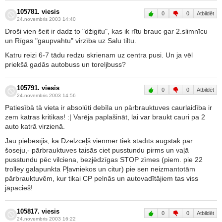
105781. viesis
0
0
Atbildēt
24.novembris 2003 14:40
Droši vien šeit ir dadz to "džigitu", kas ik rītu brauc gar 2.slimnīcu
un Rīgas "gaupvahtu" virzība uz Salu tiltu.
Katru reizi 6-7 tādu redzu skrienam uz centra pusi. Un ja vēl
priekšā gadās autobuss un toreljbuss?
105791. viesis
0
0
Atbildēt
24.novembris 2003 14:56
Patiesībā tā vieta ir absolūti debīla un pārbrauktuves caurlaidība ir
zem katras kritikas! :| Varēja paplašināt, lai var braukt cauri pa 2
auto katrā virzienā.
Jau piebesījis, ka Dzelzceļš vienmēr tiek stādīts augstāk par
šoseju,- pārbrauktuves taisās ciet pusstundu pirms un vaļā
pusstundu pēc vilciena, bezjēdzīgas STOP zīmes (piem. pie 22
trolley galapunkta Pļavniekos un citur) pie sen neizmantotām
pārbrauktuvēm, kur tikai CP pelnās un autovadītājiem tas viss
jāpacieš!
105817. viesis
0
0
Atbildēt
24.novembris 2003 16:22