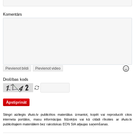
Komentārs
Pievienot bildi
Pievienot video
Drošības kods
Stingri aizliegts iAuto.lv publicētos materiālus izmantot, kopēt vai reproducēt citos
interneta portālos, masu informācijas līdzekļos vai kā citādi rīkoties ar iAuto.lv
publicētajiem materiāliem bez rakstiskas EON SIA atļaujas saņemšanas.