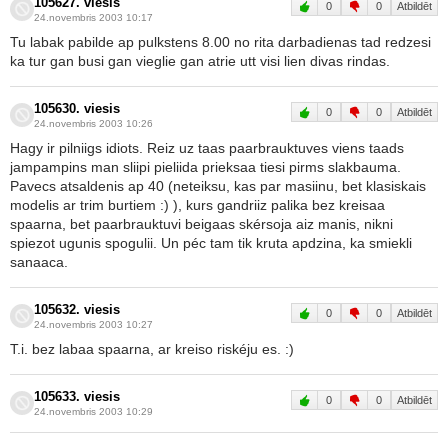
105627. viesis
0
0
Atbildēt
24.novembris 2003 10:17
Tu labak pabilde ap pulkstens 8.00 no rita darbadienas tad redzesi
ka tur gan busi gan vieglie gan atrie utt visi lien divas rindas.
105630. viesis
0
0
Atbildēt
24.novembris 2003 10:26
Hagy ir pilniigs idiots. Reiz uz taas paarbrauktuves viens taads
jampampins man sliipi pieliida prieksaa tiesi pirms slakbauma.
Pavecs atsaldenis ap 40 (neteiksu, kas par masiinu, bet klasiskais
modelis ar trim burtiem :) ), kurs gandriiz palika bez kreisaa
spaarna, bet paarbrauktuvi beigaas skérsoja aiz manis, nikni
spiezot ugunis spogulii. Un péc tam tik kruta apdzina, ka smiekli
sanaaca.
105632. viesis
0
0
Atbildēt
24.novembris 2003 10:27
T.i. bez labaa spaarna, ar kreiso riskéju es. :)
105633. viesis
0
0
Atbildēt
24.novembris 2003 10:29