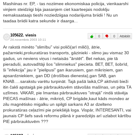
Mashiinas nr. EP, - tas noziimee ekonomiskaa policija, vienkaarshi
vinjiem steidziigi bija jaasanjem ciet kaarteejais nodoklju
nemaksaataajs tieshi noziedziigaa nodariijuma briidii ! Nu un
taadaa briidii katra sekunde ir daarga...
105622. viesis
0
0
Atbildēt
24.novembris 2003 10:11
Ar rakstā minēto "slimību" visi poliči(arī miliči), ātrie,
pažarnieki,prokuratūras transports, gāzinieki - slimo jau vismaz 30
gadus, un neviens viņus i netaisās "ārstēt". Bet nekas, pie tā
pieraduši, autovadītāji šos "slimniekus" piecieta. BET, BET, šobrīd,
ši "infekcija" jau ir "pielipusi" gan ikarusiem, gan mikriņiem, gan
apsardzniekiem, gan DD (drošības dienesta),gan SAB, gan
KNAB.....sarakstu varētu turpināt. Tajā pašā laikā,CP aktīvisti bieži
itin čakli apstaigā pie pārbrauktuvēm stāvošās mašīnas, un pēta TA
uzlīmes. VAKAR, pie Imantas pārbrauktuves "otrajā" rindā stāvēja
PIECAS mašīnas - ātrie, mikriņš, CP brigāde,kaut kāds mondeo ar
zilu magnētisko migalku un spilgti sarkans A3 ar dzelteno
prokuratūras ceļazīmi pie priekšējā loga. Vispār, INTERESANTI, vai
jaunais CP šefs savā reformu plānā ir paredzējis arī uzlabot kārtību
PIE pārbrauktuvēm ???