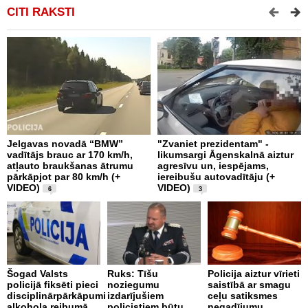
CITI RAKSTI
Jelgavas novadā “BMW”
"Zvaniet prezidentam" -
P
vadītājs brauc ar 170 km/h,
likumsargi Āgenskalnā aiztur
p
atļauto braukšanas ātrumu
agresīvu un, iespējams,
a
pārkāpjot par 80 km/h (+
iereibušu autovadītāju (+
VIDEO)
VIDEO)
6
3
O
4
Šogad Valsts
Ruks: Tīšu
Policija aiztur vīrieti
i
policijā fiksēti pieci
noziegumu
saistībā ar smagu
disciplinārpārkāpumi
izdarījušiem
ceļu satiksmes
alkohola reibumā
policistiem būtu
negadījumu