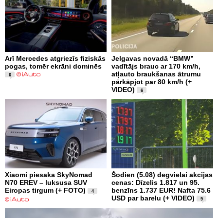
Arī Mercedes atgriezīs fiziskās
Jelgavas novadā “BMW”
pogas, tomēr ekrāni dominēs
vadītājs brauc ar 170 km/h,
atļauto braukšanas ātrumu
6
pārkāpjot par 80 km/h (+
VIDEO)
6
Xiaomi piesaka SkyNomad
Šodien (5.08) degvielai akcijas
N70 EREV – luksusa SUV
cenas: Dīzelis 1.817 un 95.
Eiropas tirgum (+ FOTO)
benzīns 1.737 EUR! Nafta 75.6
4
USD par barelu (+ VIDEO)
9