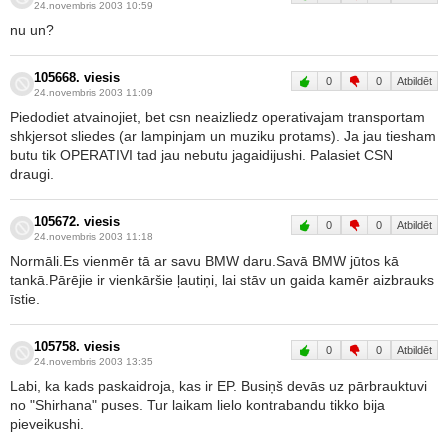
24.novembris 2003 10:59
nu un?
105668. viesis
0
0
Atbildēt
24.novembris 2003 11:09
Piedodiet atvainojiet, bet csn neaizliedz operativajam transportam
shkjersot sliedes (ar lampinjam un muziku protams). Ja jau tiesham
butu tik OPERATIVI tad jau nebutu jagaidijushi. Palasiet CSN
draugi.
105672. viesis
0
0
Atbildēt
24.novembris 2003 11:18
Normāli.Es vienmēr tā ar savu BMW daru.Savā BMW jūtos kā
tankā.Pārējie ir vienkāršie ļautiņi, lai stāv un gaida kamēr aizbrauks
īstie.
105758. viesis
0
0
Atbildēt
24.novembris 2003 13:35
Labi, ka kads paskaidroja, kas ir EP. Busiņš devās uz pārbrauktuvi
no "Shirhana" puses. Tur laikam lielo kontrabandu tikko bija
pieveikushi.