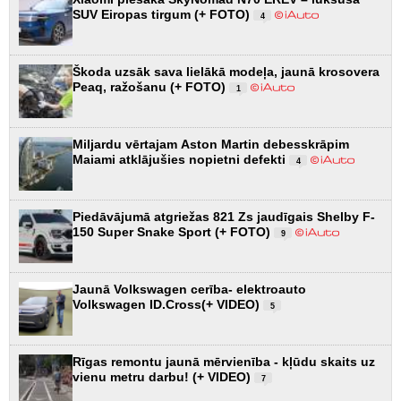
SUV Eiropas tirgum (+ FOTO)
4
Škoda uzsāk sava lielākā modeļa, jaunā krosovera
Peaq, ražošanu (+ FOTO)
1
Miljardu vērtajam Aston Martin debesskrāpim
Maiami atklājušies nopietni defekti
4
Piedāvājumā atgriežas 821 Zs jaudīgais Shelby F-
150 Super Snake Sport (+ FOTO)
9
Jaunā Volkswagen cerība- elektroauto
Volkswagen ID.Cross(+ VIDEO)
5
Rīgas remontu jaunā mērvienība - kļūdu skaits uz
vienu metru darbu! (+ VIDEO)
7