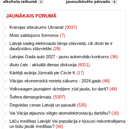
alkohola reibumā
jaunuzbūvēto pārvadu
1
6
JAUNĀKAIS FORUMĀ
Krievijas iebrukums Ukrainā!
(9037)
Moto salidojums Ķemeros
(7)
Latvijā sadeg elektroauto biroja stāvvietā, cik droši tie ir
daudzstāvu stāvvietās
(28)
Latvijas Gada auto 2027 - jaunu automobiļu konkurss
(36)
iAuto čats - aktuālā dienas diskusija
(6011)
Kārtējā avārija Jūrmalā pie Circle K
(17)
Vācijas ekonomiskā norieta sākums - 2024.gads
(48)
Volkswagen jaunajiem dzinējiem zūd jauda, ko darīt?
(44)
Šofera dienasgrāmata.
(5307)
Degvielas cenas Latvijā un pasaulē
(535)
Vai Vācija atjaunos slēgto atomelektrostaciju darbību?
(16)
Lāču medības Latvijā! Vai populācija ir kļuvusi nekontrolējama
un būtu jāsāk medības?
(56)