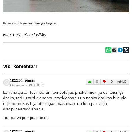
Un lēnām policijas auto tuvojas barjerai...
Foto: Egils, iAuto lasītājs
Visi komentāri
105550. viesis
0
0
Atbildēt
24.novembris 2003 0:39
Es runaaju ar Tevi, jaa ar Tevi policijas priekshniek, ja esi taisnigs
dzeks, tad uztaisi dienesta izmekleshanu un noskaidro kas bija pie
ruljiem un kas bija atbildigas mashinaa, un lem par vinju
disciplinaarsodishanu.
Taa patvalja ir jaaizbeidz!
105553. viesis