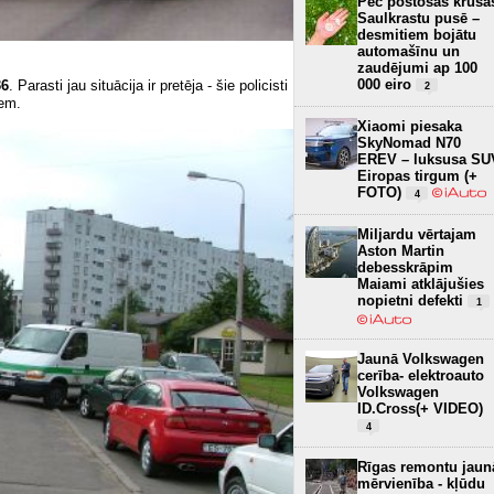
Pēc postošās krusa
Saulkrastu pusē –
desmitiem bojātu
automašīnu un
zaudējumi ap 100
000 eiro
36
. Parasti jau situācija ir pretēja - šie policisti
2
iem.
Xiaomi piesaka
SkyNomad N70
EREV – luksusa SU
Eiropas tirgum (+
FOTO)
4
Miljardu vērtajam
Aston Martin
debesskrāpim
Maiami atklājušies
nopietni defekti
1
Jaunā Volkswagen
cerība- elektroauto
Volkswagen
ID.Cross(+ VIDEO)
4
Rīgas remontu jaun
mērvienība - kļūdu