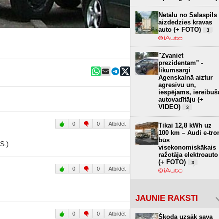
Netālu no Salaspils
aizdedzies kravas
auto (+ FOTO)
3
"Zvaniet
prezidentam" -
likumsargi
Āgenskalnā aiztur
agresīvu un,
iespējams, iereibuš
autovadītāju (+
VIDEO)
3
0
0
Atbildēt
Tikai 12,8 kWh uz
100 km – Audi e-tro
būs
S:)
visekonomiskākais
ražotāja elektroauto
(+ FOTO)
3
0
0
Atbildēt
JAUNIE RAKSTI
0
0
Atbildēt
Škoda uzsāk sava