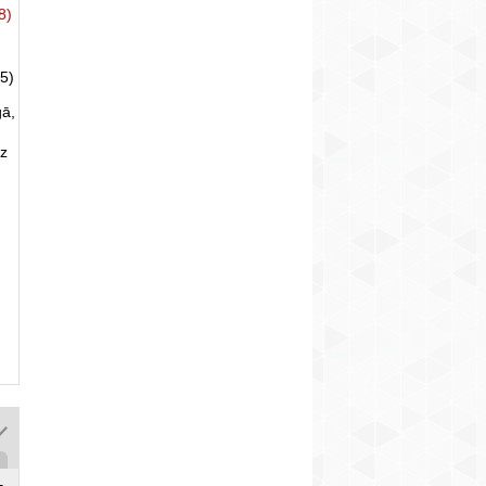
8)
5)
gā,
uz