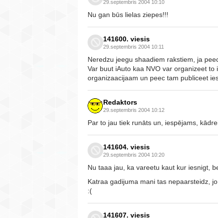
29.septembris 2004 10:10
Nu gan būs lielas ziepes!!!
141600. viesis
29.septembris 2004 10:11
Neredzu jeegu shaadiem rakstiem, ja peec
Var buut iAuto kaa NVO var organizeet to
organizaacijaam un peec tam publiceet ie
Redaktors
29.septembris 2004 10:12
Par to jau tiek runāts un, iespējams, kādre
141604. viesis
29.septembris 2004 10:20
Nu taaa jau, ka vareetu kaut kur iesnigt, b
Katraa gadijuma mani tas nepaarsteidz, jo 
:(
141607. viesis