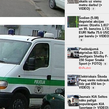
skaits uz vienu
metru darbu! (+
VIDEO)
7
Šodien (5.08)
degvielai akcijas
cenas: Dīzelis 1.817
un 95. benzīns 1.73
EUR! Nafta 75.6 US
par barelu (+ VIDEO
9
Piedāvājumā
atgriežas 821 Zs
jaudīgais Shelby F-
150 Super Snake
Sport (+ FOTO)
9
Elektriskais Škoda
Peaq varēs nobrauk
līdz pat 650 km (+
VIDEO)
8
Jaunais KIA Seltos
nāks palīgā
populārajam KIA
Sportage (+ VIDEO)