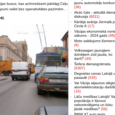
jaunu automobiļu konkur
olicijas busus, kas acīmredzami pārkāpj Ceļu
(36)
umi veikti bez operativitātes pazīmēm...
iAuto čats - aktuālā dien
diskusija
(6011)
42
.
Kārtējā avārija Jūrmalā p
Circle K
(17)
Vācijas ekonomiskā nori
sākums - 2024.gads
(48)
Moto salidojums Ķemero
(6)
Volkswagen jaunajiem
dzinējiem zūd jauda, ko
darīt?
(44)
Šofera dienasgrāmata.
(5307)
Degvielas cenas Latvijā 
pasaulē
(535)
Vai Vācija atjaunos slēgt
atomelektrostaciju darbī
(16)
Lāču medības Latvijā! Va
populācija ir kļuvusi
nekontrolējama un būtu
jāsāk medības?
(56)
BMW X7 auto tests,