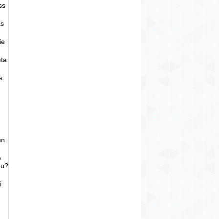
ss
as
ie
eta
s
un
o
bu?
i