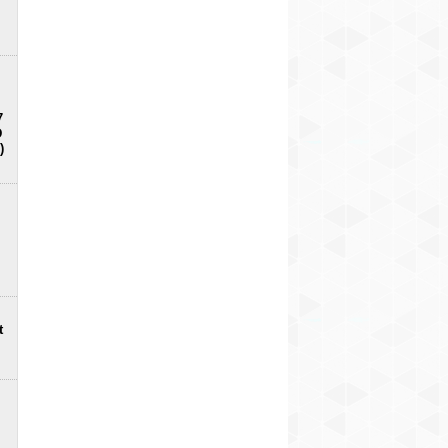
7
D
)
t