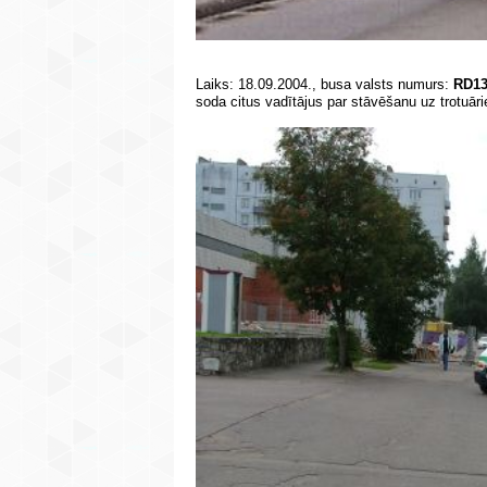
Laiks: 18.09.2004., busa valsts numurs:
RD1
soda citus vadītājus par stāvēšanu uz trotuār