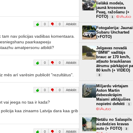
lielākā modeļa,
jaunā krosovera
Peaq, ražošanu (+
FOTO)
1
0
0
Atbildēt
Fotogalerija: Jaunai
Subaru Uncharted
 tam nav policijas vadiibas komentaara.
(+FOTO)
 iesniegshanu paarkaapeeju
staazhu amatpersonu atbildi?
Jelgavas novadā
“BMW” vadītājs
brauc ar 170 km/h,
atļauto braukšanas
0
0
Atbildēt
ātrumu pārkāpjot pa
80 km/h (+ VIDEO)
iz mēs arī varēsim publicēt "rezultātus".
3
Miljardu vērtajam
Aston Martin
0
0
Atbildēt
debesskrāpim
Maiami atklājušies
et vai jeega no taa ir kada?
nopietni defekti
1
policija kaa zinaams Latvija dara kaa grib
Netālu no Salaspils
aizdedzies kravas
auto (+ FOTO)
3
0
0
Atbildēt