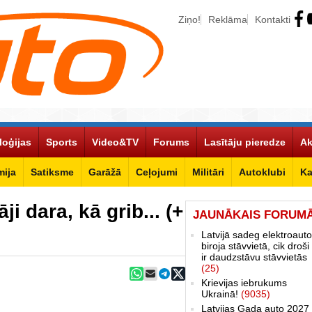
Ziņo!
Reklāma
Kontakti
loģijas
Sports
Video&TV
Forums
Lasītāju pieredze
Ak
ija
Satiksme
Garāžā
Ceļojumi
Militāri
Autoklubi
Ka
ji dara, kā grib... (+
JAUNĀKAIS FORUM
Latvijā sadeg elektroauto
biroja stāvvietā, cik droši 
ir daudzstāvu stāvvietās
(25)
Krievijas iebrukums
Ukrainā!
(9035)
Latvijas Gada auto 2027 