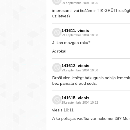
29.septembris 2004 10:25
interesanti, vai tiešām ir TIK GRŪTI ieslē
uz ietves)
141611. viesis
29.septembris 2004 10:30
J: kas mazgaa roku?
A: roka!
141612. viesis
29.septembris 2004 10:30
Droši vien ieslēgt bākugunis nebija iemes
bez pamata draud sods.
141615. viesis
29.septembris 2004 10:32
viesis 10:11
A ko policijas vadība var nokomentēt? Mum