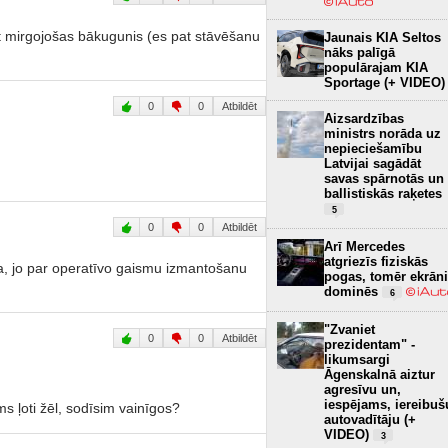
gt mirgojošas bākugunis (es pat stāvēšanu
Jaunais KIA Seltos
nāks palīgā
populārajam KIA
Sportage (+ VIDEO)
0
0
Atbildēt
Aizsardzības
ministrs norāda uz
nepieciešamību
Latvijai sagādāt
savas spārnotās un
ballistiskās raķetes
5
0
0
Atbildēt
Arī Mercedes
atgriezīs fiziskās
la, jo par operatīvo gaismu izmantošanu
pogas, tomēr ekrāni
dominēs
6
"Zvaniet
0
0
Atbildēt
prezidentam" -
likumsargi
Āgenskalnā aiztur
agresīvu un,
iespējams, iereibuš
s ļoti žēl, sodīsim vainīgos?
autovadītāju (+
VIDEO)
3