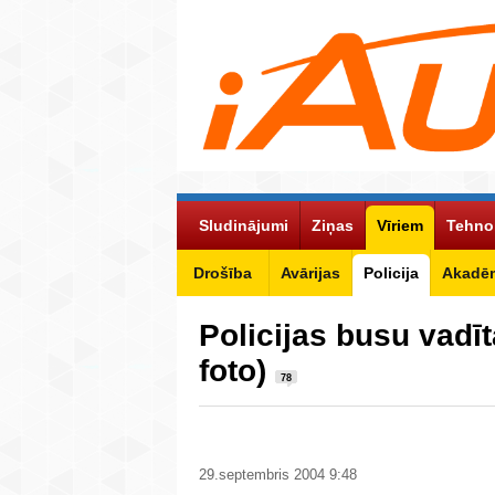
Sludinājumi
Ziņas
Vīriem
Tehno
Drošība
Avārijas
Policija
Akadēm
Policijas busu vadītā
foto)
78
29.septembris 2004 9:48