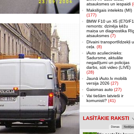
atsauksmes un iespaidi
(
Makslīgais intelekts (MI)
(177)
BMW F10 un X5 (E70/F1
remonts: dzinēja ķēžu
maiņa un diagnostika Rī
atsauksmes
(7)
Dīvaini transportlīdzekļi 
ceļa.
(8)
iAuto aculiecinieks:
Sadursme, aktuālie
negadījumi un policijas
darbs, sūti video (LIVE)
(28)
Jaunā iAuto.lv mobilā
versija 2026
(27)
Gaismas auto
(27)
Vai tiešām latvieši ir
komunisti?
(41)
LASĪTĀKIE RAKSTI
Dienas
Nedēļas