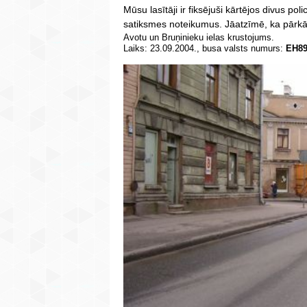
Mūsu lasītāji ir fiksējuši kārtējos divus p
satiksmes noteikumus. Jāatzīmē, ka pārkāp
Avotu un Bruņinieku ielas krustojums.
Laiks: 23.09.2004., busa valsts numurs:
EH89