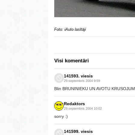
Foto: iAuto lasītāji
Visi komentāri
141593. viesis
29.septembris 2004 9:59
Blin BRUNINIEKU UN AVOTU KRUSOJUM
Redaktors
29.septembris 2004 10:02
sorry :)
141599. viesis