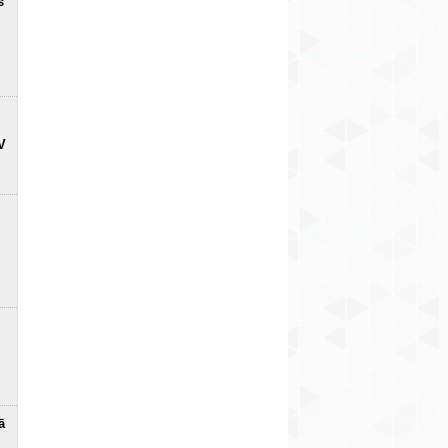
s
V
ā