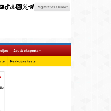
Reģistrēties / Ienākt
cijas
Jautā ekspertam
rte
Reakcijas tests
Ā
tie
-