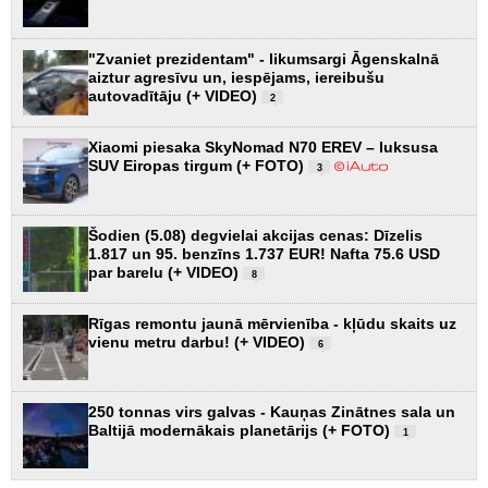
"Zvaniet prezidentam" - likumsargi Āgenskalnā
aiztur agresīvu un, iespējams, iereibušu
autovadītāju (+ VIDEO)
2
Xiaomi piesaka SkyNomad N70 EREV – luksusa
SUV Eiropas tirgum (+ FOTO)
3
Šodien (5.08) degvielai akcijas cenas: Dīzelis
1.817 un 95. benzīns 1.737 EUR! Nafta 75.6 USD
par barelu (+ VIDEO)
8
Rīgas remontu jaunā mērvienība - kļūdu skaits uz
vienu metru darbu! (+ VIDEO)
6
250 tonnas virs galvas - Kauņas Zinātnes sala un
Baltijā modernākais planetārijs (+ FOTO)
1