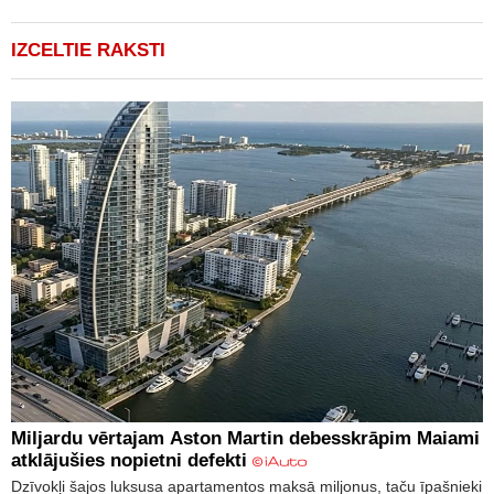
IZCELTIE RAKSTI
Miljardu vērtajam Aston Martin debesskrāpim Maiami
atklājušies nopietni defekti
Dzīvokļi šajos luksusa apartamentos maksā miljonus, taču īpašnieki