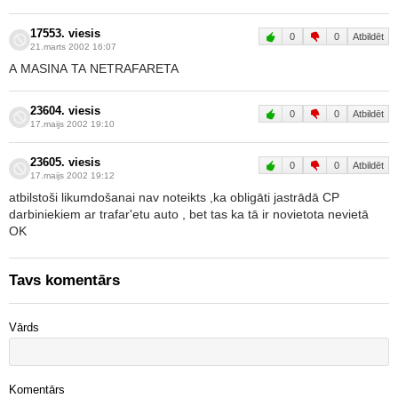
17553. viesis
0
0
Atbildēt
21.marts 2002 16:07
A MASINA TA NETRAFARETA
23604. viesis
0
0
Atbildēt
17.maijs 2002 19:10
23605. viesis
0
0
Atbildēt
17.maijs 2002 19:12
atbilstoši likumdošanai nav noteikts ,ka obligāti jastrādā CP
darbiniekiem ar trafar'etu auto , bet tas ka tā ir novietota nevietā
OK
Tavs komentārs
Vārds
Komentārs