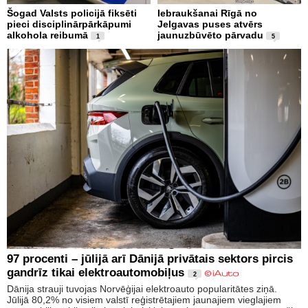
Šogad Valsts policijā fiksēti
Iebraukšanai Rīgā no
pieci disciplinārpārkāpumi
Jelgavas puses atvērs
alkohola reibumā
jaunuzbūvēto pārvadu
1
5
97 procenti – jūlijā arī Dānijā privātais sektors pircis
gandrīz tikai elektroautomobiļus
2
Dānija strauji tuvojas Norvēģijai elektroauto popularitātes ziņā.
Jūlijā 80,2% no visiem valstī reģistrētajiem jaunajiem vieglajiem