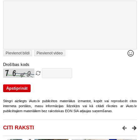
Pievienot bildi
Pievienot video
Drošības kods
Stingri aizliegts iAuto.lv publicētos materiālus izmantot, kopēt vai reproducēt citos
interneta portālos, masu informācijas līdzekļos vai kā citādi rīkoties ar iAuto.lv
publicētajiem materiāliem bez rakstiskas EON SIA atļaujas saņemšanas.
CITI RAKSTI