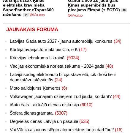
Austrijā uzsāk Ķīnas
Gandrīz 900 Zs jaudīgais
elektriskā kravinieka
Ķīnas superhibrīds būs
SuperPanther eTopas600
pieejams Eiropā (+ FOTO)
10
ražošanu
2
JAUNĀKAIS FORUMĀ
Latvijas Gada auto 2027 - jaunu automobiļu konkurss
(34)
Kārtējā avārija Jūrmalā pie Circle K
(17)
Krievijas iebrukums Ukrainā!
(9034)
Vācijas ekonomiskā norieta sākums - 2024.gads
(48)
Latvijā sadeg elektroauto biroja stāvvietā, cik droši tie ir
daudzstāvu stāvvietās
(24)
Moto salidojums Ķemeros
(6)
Volkswagen jaunajiem dzinējiem zūd jauda, ko darīt?
(44)
iAuto čats - aktuālā dienas diskusija
(6010)
Šofera dienasgrāmata.
(5307)
Degvielas cenas Latvijā un pasaulē
(535)
Vai Vācija atjaunos slēgto atomelektrostaciju darbību?
(16)