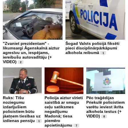
"Zvaniet prezidentam" -
Šogad Valsts policijā fiksēti
B
likumsargi Āgenskalnā aiztur
pieci disciplinārpārkāpumi
n
agresīvu un, iespējams,
alkohola reibumā
i
1
iereibušu autovadītāju (+
VIDEO)
2
P
e
Ruks: Tīšu
Policija aiztur vīrieti
Pēc traģēdijas
s
noziegumu
saistībā ar smagu
Priekulē policistiem
n
izdarījušiem
ceļu satiksmes
varētu ieviest ikrīta
m
policistiem būtu
negadījumu
alkohola testus (+
a
jāatņem tiesības uz
Madonā; tiesa
VIDEO)
8
izdienas pensiju
piemēro
1
apcietinājumu
7