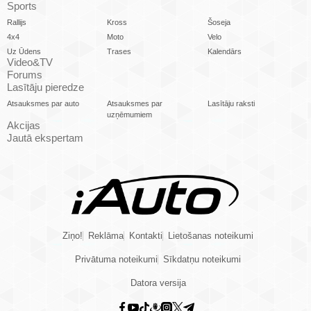
Sports
Rallijs
Kross
Šoseja
4x4
Moto
Velo
Uz Ūdens
Trases
Kalendārs
Video&TV
Forums
Lasītāju pieredze
Atsauksmes par auto
Atsauksmes par
Lasītāju raksti
uzņēmumiem
Akcijas
Jautā ekspertam
Ziņo!
Reklāma
Kontakti
Lietošanas noteikumi
Privātuma noteikumi
Sīkdatņu noteikumi
Datora versija