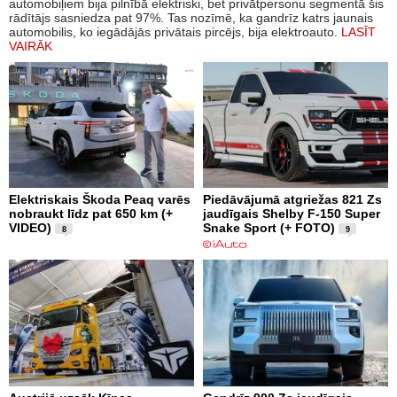
automobiļiem bija pilnībā elektriski, bet privātpersonu segmentā šis
rādītājs sasniedza pat 97%. Tas nozīmē, ka gandrīz katrs jaunais
automobilis, ko iegādājās privātais pircējs, bija elektroauto.
LASĪT
VAIRĀK
Elektriskais Škoda Peaq varēs
Piedāvājumā atgriežas 821 Zs
nobraukt līdz pat 650 km (+
jaudīgais Shelby F-150 Super
VIDEO)
Snake Sport (+ FOTO)
8
9