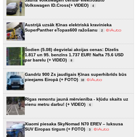
Volkswagen ID.Cross(+ VIDEO)
4
Austrijā uzsāk Ķīnas elektriskā kravinieka
SuperPanther eTopas600 ražošanu
2
Šodien (5.08) degvielai akcijas cenas: Dīzelis
1.817 un 95. benzīns 1.737 EUR! Nafta 75.6 USD
par barelu (+ VIDEO)
8
Gandrīz 900 Zs jaudīgais Ķīnas superhibrīds būs
pieejams Eiropā (+ FOTO)
10
Rīgas remontu jaunā mērvienība - kļūdu skaits uz
vienu metru darbu! (+ VIDEO)
6
Xiaomi piesaka SkyNomad N70 EREV – luksusa
SUV Eiropas tirgum (+ FOTO)
3