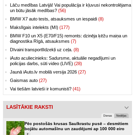
Lāču medības Latvijā! Vai populācija ir kļuvusi nekontrolējama
un būtu jāsāk medības?
(56)
BMW X7 auto tests, atsauksmes un iespaidi
(8)
Makslīgais intelekts (MI)
(177)
BMW F10 un X5 (E70/F15) remonts: dzinēja ķēžu maiņa un
diagnostika Rīgā, atsauksmes
(7)
Dīvaini transportlīdzekļi uz ceļa.
(8)
iAuto aculiecinieks: Sadursme, aktuālie negadījumi un
policijas darbs, sūti video (LIVE)
(28)
Jaunā iAuto.lv mobilā versija 2026
(27)
Gaismas auto
(27)
Vai tiešām latvieši ir komunisti?
(41)
LASĪTĀKIE RAKSTI
Dienas
Nedēļas
Pēc postošās krusas Saulkrastu pusē – desmitiem
bojātu automašīnu un zaudējumi ap 100 000 eiro
2