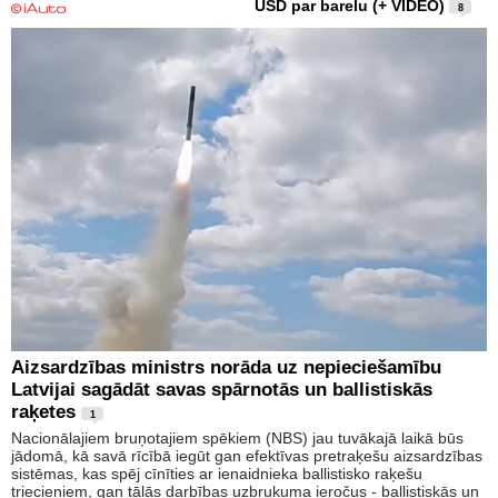
USD par barelu (+ VIDEO)
8
Aizsardzības ministrs norāda uz nepieciešamību
Latvijai sagādāt savas spārnotās un ballistiskās
raķetes
1
Nacionālajiem bruņotajiem spēkiem (NBS) jau tuvākajā laikā būs
jādomā, kā savā rīcībā iegūt gan efektīvas pretraķešu aizsardzības
sistēmas, kas spēj cīnīties ar ienaidnieka ballistisko raķešu
triecieniem, gan tālās darbības uzbrukuma ieročus - ballistiskās un