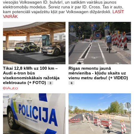
viesojās Volkswagen ID. bulvārī, un satikām vairākus jaunos
elektromobiļu modeļus. Šoreiz runa ir par ID. Cross. Tas ir auto,
kam potenciāli vajadzētu kļūt par Volkswagen dižpārdokli.
LASĪT
VAIRĀK
Tikai 12,8 kWh uz 100 km –
Rīgas remontu jaunā
Audi e-tron būs
mērvienība - kļūdu skaits uz
visekonomiskākais ražotāja
vienu metru darbu! (+ VIDEO)
elektroauto (+ FOTO)
3
6