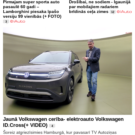
Pirmajam super sporta auto
Drošībai, ne sodiem - Igaunijā
pasaulē 60 gadi –
par mobilajiem radariem
Lamborghini piesaka īpašo
brīdinās ceļa zimes
12
versiju 99 vienībās (+ FOTO)
3
Jaunā Volkswagen cerība- elektroauto Volkswagen
ID.Cross(+ VIDEO)
4
Šoreiz atgriezīsimies Hamburgā, kur pavasarī TV Autoziņas