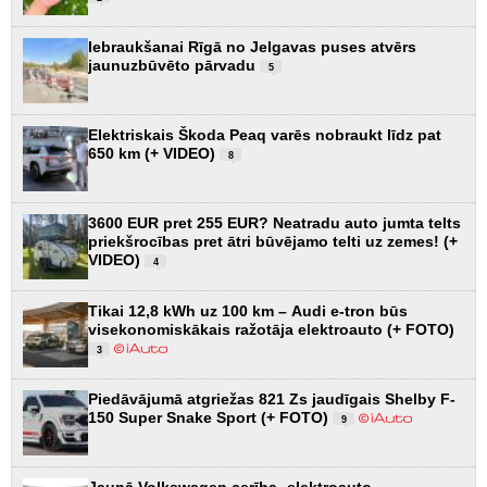
Iebraukšanai Rīgā no Jelgavas puses atvērs
jaunuzbūvēto pārvadu
5
Elektriskais Škoda Peaq varēs nobraukt līdz pat
650 km (+ VIDEO)
8
3600 EUR pret 255 EUR? Neatradu auto jumta telts
priekšrocības pret ātri būvējamo telti uz zemes! (+
VIDEO)
4
Tikai 12,8 kWh uz 100 km – Audi e-tron būs
visekonomiskākais ražotāja elektroauto (+ FOTO)
3
Piedāvājumā atgriežas 821 Zs jaudīgais Shelby F-
150 Super Snake Sport (+ FOTO)
9
Jaunā Volkswagen cerība- elektroauto