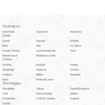
Sludinājumi
Lietoti Auto
Jauni Auto
Autonoma
Ziņas
Latvijā
Pasaulē
Izklaide
Moto
Velo
Uz Ūdens
Smagā Tehnika
Lauksaimniecība
Testi
Reklāmraksti
Redaktora Izvēle
Vīriem
Drošība
Avārijas
Policija
Akadēmija
Satiksme
Garāžā
Ceļojumi
Militāri
Autoklubi
Karte
Reakcijas tests
Tehnoloģijas
Enerģētika
Tālruņi
Datori&Portatīvie
Testi
Internets&App
Spēles
Foto&Video
TV&Cita Tehnika
Gadžeti
Dažādi