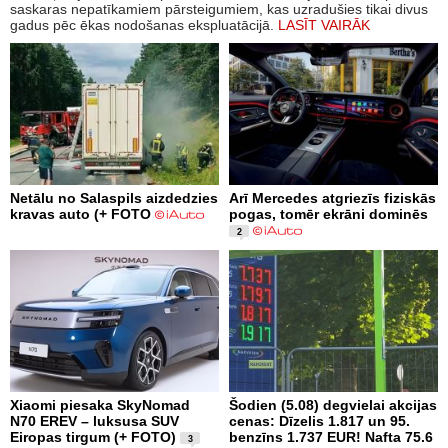
saskaras nepatīkamiem pārsteigumiem, kas uzradušies tikai divus
gadus pēc ēkas nodošanas ekspluatācijā.
LASĪT VAIRĀK
Netālu no Salaspils aizdedzies
Arī Mercedes atgriezīs fiziskās
kravas auto (+ FOTO
pogas, tomēr ekrāni dominēs
2
Xiaomi piesaka SkyNomad
Šodien (5.08) degvielai akcijas
N70 EREV – luksusa SUV
cenas: Dīzelis 1.817 un 95.
Eiropas tirgum (+ FOTO)
benzīns 1.737 EUR! Nafta 75.6
3