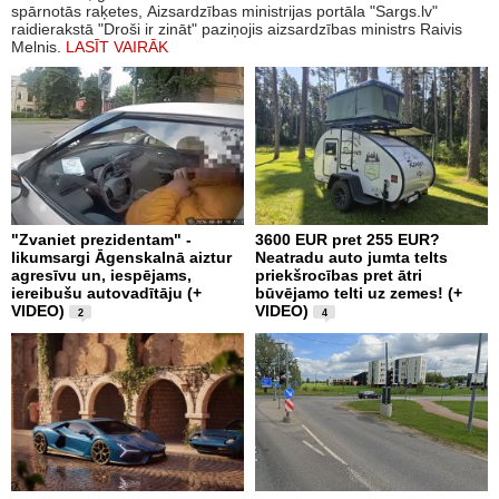
spārnotās raķetes, Aizsardzības ministrijas portāla "Sargs.lv"
raidierakstā "Droši ir zināt" paziņojis aizsardzības ministrs Raivis
Melnis.
LASĪT VAIRĀK
"Zvaniet prezidentam" -
3600 EUR pret 255 EUR?
likumsargi Āgenskalnā aiztur
Neatradu auto jumta telts
agresīvu un, iespējams,
priekšrocības pret ātri
iereibušu autovadītāju (+
būvējamo telti uz zemes! (+
VIDEO)
VIDEO)
2
4