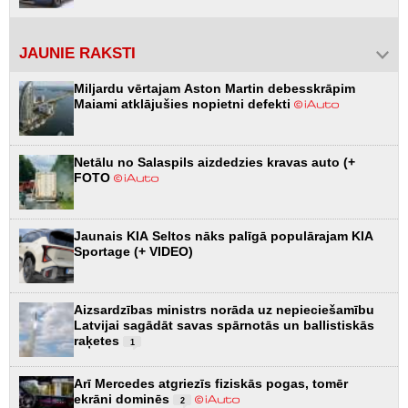
JAUNIE RAKSTI
Miljardu vērtajam Aston Martin debesskrāpim
Maiami atklājušies nopietni defekti
Netālu no Salaspils aizdedzies kravas auto (+
FOTO
Jaunais KIA Seltos nāks palīgā populārajam KIA
Sportage (+ VIDEO)
Aizsardzības ministrs norāda uz nepieciešamību
Latvijai sagādāt savas spārnotās un ballistiskās
raķetes
1
Arī Mercedes atgriezīs fiziskās pogas, tomēr
ekrāni dominēs
2