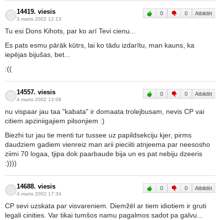
14419. viesis
0
0
Atbildēt
3.marts 2002 12:13
Tu esi Dons Kihots, par ko arī Tevi cienu...
Es pats esmu pārāk kūtrs, lai ko tādu izdarītu, man kauns, ka
iepējas bijušas, bet...
:((
14557. viesis
0
0
Atbildēt
4.marts 2002 13:08
nu vispaar jau taa "kabata" ir domaata trolejbusam, nevis CP vai
citiem apziniigajiem pilsonjiem :)
Biezhi tur jau tie menti tur tussee uz papildsekciju kjer, pirms
daudziem gadiem vienreiz man arii pieciiti atnjeema par neesosho
ziimi 70 logaa, tjipa dok paarbaude bija un es pat nebiju dzeeris
:))))
14688. viesis
0
0
Atbildēt
4.marts 2002 17:34
CP sevi uzskata par visvareniem. Diemžēl ar tiem idiotiem ir gruti
legali cinities. Var tikai tumšos namu pagalmos sadot pa galvu...