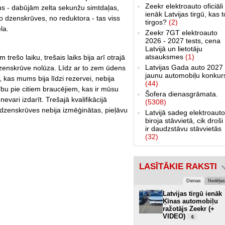
Zeekr elektroauto oficiāli
us - dabūjām zelta sekunžu simtdaļas,
ienāk Latvijas tirgū, kas 
 dzenskrūves, no reduktora - tas viss
tirgos?
(2)
la.
Zeekr 7GT elektroauto
2026 - 2027 tests, cena
Latvijā un lietotāju
atsauksmes
(1)
trešo laiku, trešais laiks bija arī otrajā
Latvijas Gada auto 2027 
 dzenskrūve nolūza. Līdz ar to zem ūdens
jaunu automobiļu konkur
 kas mums bija līdzi rezervei, nebija
(44)
ību pie citiem braucējiem, kas ir mūsu
Šofera dienasgrāmata.
nevari izdarīt. Trešajā kvalifikācijā
(5308)
 dzenskrūves nebija izmēģinātas, pieļāvu
Latvijā sadeg elektroauto
biroja stāvvietā, cik droši 
ir daudzstāvu stāvvietās
(32)
LASĪTĀKIE RAKSTI
Dienas
Nedēļas
Latvijas tirgū ienāk
Ķīnas automobiļu
ražotājs Zeekr (+
VIDEO)
6