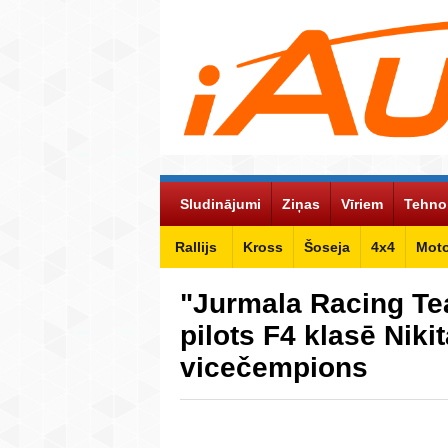
Sludinājumi
Ziņas
Vīriem
Tehno
Rallijs
Kross
Šoseja
4x4
Mot
"Jurmala Racing Te
pilots F4 klasē Niki
vicečempions