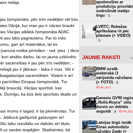
apņēmušies ar
irs nebija.
produkciju prioritār
nodrošināt vietējo
tirgu
1
vijas čempionāts, pēc trim nedēļām vēl būs
ies Vācijā, kur man jau ir nācies braukt
LVRTC: Robežas
aprīkošana rit pēc
mies Vācijas atklātā čempionāta ADAC
plāniem (+ VIDEO)
ļoti asu labo pagriezienu. Par to mēs
1
mu, gan arī materiālus, lai es
runa notika pirmdien - red. piez. ) tikos
 kuri atsāks darbu, lai no jauna uzbūvētu
JAUNIE RAKSTI
r sacensības ir jau pēc trīs nedēļām, -
BMW uzsāk
šajā jau ir jābrauc - laika ir maz. Vēl ir
elektriskā i3
jāsagatavojas sacensībām. Visiem ir arī
sērijveida ražošanu
tu pacīnīties Eiropas čempionātā. Tur
(+ FOTO)
1
ji braucēji, Vācijas sportisti, kas
. Domāju, ka būs liels sportistu skaits un
Genesis GV90 iegū
„Rolls-Royce” stila
durvis un debitēs
kas mums ir tagad, ir tai piemērotas. Tur
augustā
3
s. Jebkurā gadījumā gatavojam arī
Latvijas tirgū ienāk
ītu labu rezultātu un dabūtu arī titulu.
Ķīnas automobiļu
āli uz savām iespējām. Skatīsimies, kā
ražotājs Zeekr (+