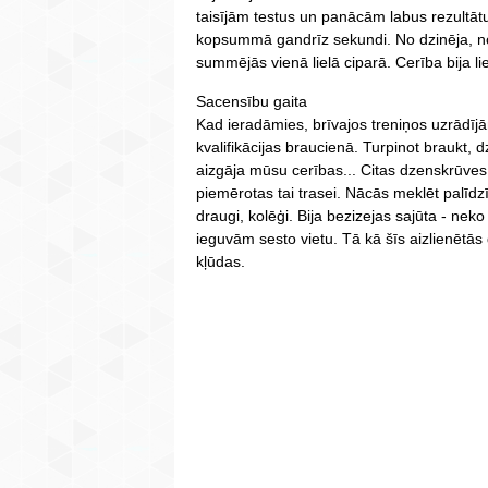
taisījām testus un panācām labus rezultāt
kopsummā gandrīz sekundi. No dzinēja, no
summējās vienā lielā ciparā. Cerība bija lie
Sacensību gaita
Kad ieradāmies, brīvajos treniņos uzrādījām 
kvalifikācijas braucienā. Turpinot braukt,
aizgāja mūsu cerības... Citas dzenskrūves,
piemērotas tai trasei. Nācās meklēt palīdz
draugi, kolēģi. Bija bezizejas sajūta - neko 
ieguvām sesto vietu. Tā kā šīs aizlienētās
kļūdas.