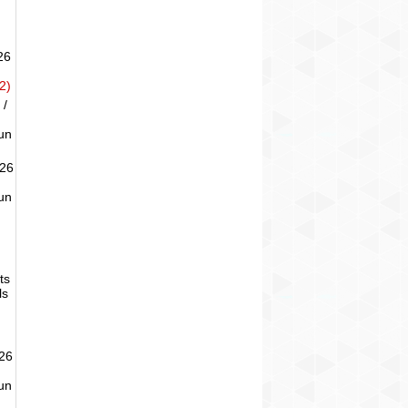
26
2)
 /
un
026
un
ts
ls
026
un