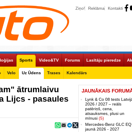
Ziņo!
Reklāma
Kontakti
loģijas
Sports
Video&TV
Forums
Lasītāju pieredze
Ak
o
Velo
Uz Ūdens
Trases
Kalendārs
am" ātrumlaivu
JAUNĀKAIS FORUM
ta Lijcs - pasaules
Lynk & Co 08 tests Latvij
2026 / 2027 – reāls
patēriņš, cena,
atsauksmes, plusi un
mīnusi
(5)
Mercedes-Benz GLC EQ
jaunā 2026 - 2027