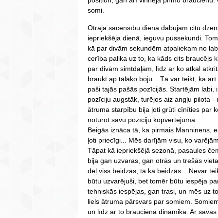
position, gan arī vinnēja pirmo braucienu. G
somi.
Otrajā sacensību dienā dabūjām citu dzen
iepriekšēja dienā, ieguvu pussekundi. Tom
kā par divām sekundēm atpaliekam no labākā
cerība palika uz to, ka kāds cits braucējs 
par divām simtdaļām, līdz ar ko atkal atkri
braukt ap tālāko boju... Tā var teikt, ka arī
paši tajās pašās pozīcijās. Startējām labi,
pozīciju augstāk, turējos aiz angļu pilota 
ātruma starpību bija ļoti grūti cīnīties pa
noturot savu pozīciju kopvērtējumā.
Beigās iznāca tā, ka pirmais Manninens, es
ļoti priecīgi... Mēs darījām visu, ko varē
Tāpat kā iepriekšējā sezonā, pasaules č
bija gan uzvaras, gan otrās un trešās vie
dēļ viss beidzās, tā kā beidzās... Nevar tei
būtu uzvarējuši, bet tomēr būtu iespēja par
tehniskās iespējas, gan trasi, un mēs uz t
liels ātruma pārsvars par somiem. Somiem 
un līdz ar to brauciena dinamika. Ar savas