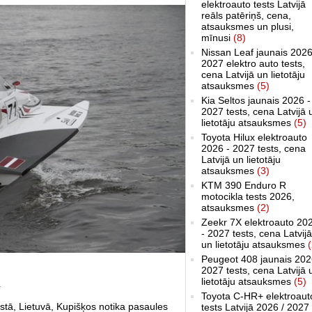
elektroauto tests Latvijā
reāls patēriņš, cena,
atsauksmes un plusi,
mīnusi
(8)
Nissan Leaf jaunais 2026
2027 elektro auto tests,
cena Latvijā un lietotāju
atsauksmes
(5)
Kia Seltos jaunais 2026 -
2027 tests, cena Latvijā 
lietotāju atsauksmes
(5)
Toyota Hilux elektroauto
2026 - 2027 tests, cena
Latvijā un lietotāju
atsauksmes
(3)
KTM 390 Enduro R
motocikla tests 2026,
atsauksmes
(2)
Zeekr 7X elektroauto 20
- 2027 tests, cena Latvijā
un lietotāju atsauksmes
(
Peugeot 408 jaunais 202
2027 tests, cena Latvijā 
lietotāju atsauksmes
(5)
1
Toyota C-HR+ elektroaut
tā, Lietuvā, Kupišķos notika pasaules
tests Latvijā 2026 / 2027