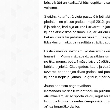
būs, cik ātri un kvalitatīvi būs iespējams 
veiksme.
Skaidrs, ka arī otrā vieta pasaulē ir ļoti 
piedalāmies piecus gadus - kopš 2012. gad
Bija reizes, kad bija arī reāli uzvarēt - bijā
kļūdas atsevišķos posmos. Tie, ar kuriem cī
bet es visu laiku palieku aiz viņiem. Ir sā
līdzekļus un laiku, uz rezultātu strādā dau
Pašlaik mēs vēl nezinām, ko darīsim nāka
finansēm. Mums ir jāpabeidz uzsāktais un 
ne tikai mums, bet arī mūsu laivu būvētāji
labāko trijniekā. Citus gadus, kad bija vair
uzvarēt, bet pēdējos divos gados, kad pasa
kļūdas ir nepieļaujamas. Ja gribi kļūt par č
Jauno sportistu sagatavošana
Komandas mērķis ir veidot tādu kā pulciņu,
ātrumlaivām, ar šo sporta veidu, iegūt arī 
Formula Future pasaules čempionātā guvām 
arī uz turpmāko darbu.