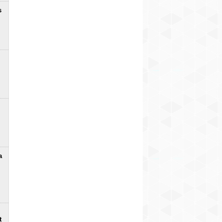
s
a
t