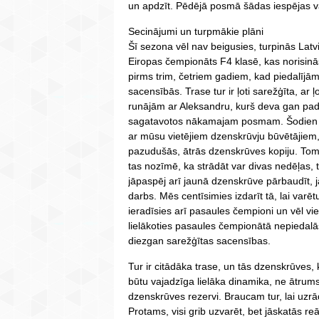
un apdzīt. Pēdējā posmā šādas iespējas va
Secinājumi un turpmākie plāni
Šī sezona vēl nav beigusies, turpinās Lat
Eiropas čempionāts F4 klasē, kas norisinās
pirms trim, četriem gadiem, kad piedalījā
sacensībās. Trase tur ir ļoti sarežģīta, ar 
runājām ar Aleksandru, kurš deva gan pado
sagatavotos nākamajam posmam. Šodien (sa
ar mūsu vietējiem dzenskrūvju būvētājiem,
pazudušās, ātrās dzenskrūves kopiju. Tomē
tas nozīmē, ka strādāt var divas nedēļas, tre
jāpaspēj arī jaunā dzenskrūve pārbaudīt, 
darbs. Mēs centīsimies izdarīt tā, lai varē
ieradīsies arī pasaules čempioni un vēl vietē
lielākoties pasaules čempionātā nepiedalās
diezgan sarežģītas sacensības.
Tur ir citādāka trase, un tās dzenskrūves, 
būtu vajadzīga lielāka dinamika, ne ātrum
dzenskrūves rezervi. Braucam tur, lai uzrād
Protams, visi grib uzvarēt, bet jāskatās re