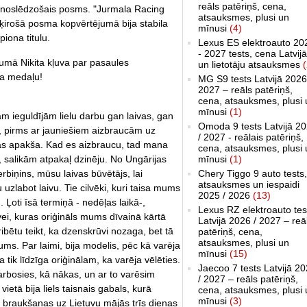
reāls patēriņš, cena,
 noslēdzošais posms. "Jurmala Racing
atsauksmes, plusi un
ķirošā posma kopvērtējumā bija stabila
mīnusi
(4)
iona titulu.
Lexus ES elektroauto 20
- 2027 tests, cena Latvijā
umā Nikita kļuva par pasaules
un lietotāju atsauksmes
(
ba medaļu!
MG S9 tests Latvijā 2026
2027 – reāls patēriņš,
cena, atsauksmes, plusi 
mīnusi
(1)
ām ieguldījām lielu darbu gan laivas, gan
Omoda 9 tests Latvijā 2
 pirms ar jauniešiem aizbraucām uz
/ 2027 - reālais patēriņš,
vas apakša. Kad es aizbraucu, tad mana
cena, atsauksmes, plusi 
mīnusi
(1)
 salikām atpakaļ dzinēju. No Ungārijas
Chery Tiggo 9 auto tests,
rbiņins, mūsu laivas būvētājs, lai
atsauksmes un iespaidi
uzlabot laivu. Tie cilvēki, kuri taisa mums
2025 / 2026
(13)
u. Ļoti īsā termiņā - nedēļas laikā-,
Lexus RZ elektroauto tes
ei, kuras oriģināls mums dīvainā kārtā
Latvijā 2026 / 2027 – reā
bētu teikt, ka dzenskrūvi nozaga, bet tā
patēriņš, cena,
atsauksmes, plusi un
ms. Par laimi, bija modelis, pēc kā varēja
mīnusi
(15)
ja tik līdzīga oriģinālam, ka varēja vēlēties.
Jaecoo 7 tests Latvijā 2
arbosies, kā nākas, un ar to varēsim
/ 2027 – reāls patēriņš,
vietā bija liels taisnais gabals, kurā
cena, atsauksmes, plusi 
mīnusi
(3)
s braukšanas uz Lietuvu mājās trīs dienas