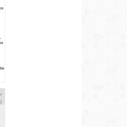
tos
-
ss
tie