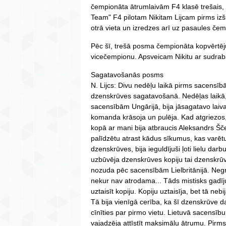
čempionāta ātrumlaivām F4 klasē trešais,
Team" F4 pilotam Nikitam Lijcam pirms izš
otrā vieta un izredzes arī uz pasaules čemp
Pēc šī, trešā posma čempionāta kopvērtēj
vicečempionu. Apsveicam Nikitu ar sudra
Sagatavošanās posms
N. Lijcs: Divu nedēļu laikā pirms sacensīb
dzenskrūves sagatavošanā. Nedēļas laikā,
sacensībām Ungārijā, bija jāsagatavo lai
komanda krāsoja un pulēja. Kad atgriezos,
kopā ar mani bija atbraucis Aleksandrs Šče
palīdzētu atrast kādus sīkumus, kas varētu 
dzenskrūves, bija ieguldījuši ļoti lielu darb
uzbūvēja dzenskrūves kopiju tai dzenskrūv
nozuda pēc sacensībām Lielbritānijā. Negri
nekur nav atrodama... Tāds mistisks gadīju
uztaisīt kopiju. Kopiju uztaisīja, bet tā nebi
Tā bija vienīgā cerība, ka šī dzenskrūve d
cīnīties par pirmo vietu. Lietuvā sacensību 
vajadzēja attīstīt maksimālu ātrumu. Pirm