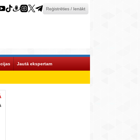
Reģistrēties / Ienākt
cijas
Jautā ekspertam
Ā
ā