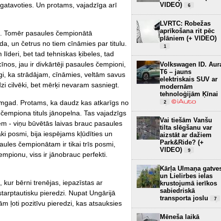
VIDEO)
sagatavoties. Un protams, vajadzīga arī
6
LVRTC: Robežas
aprīkošana rit pēc
labi. Tomēr pasaules čempionātā
plāniem (+ VIDEO)
a, un četrus no tiem cīnāmies par titulu.
1
m līderi, bet tad tehniskas ķibeles, tad
nos, jau ir divkārtēji pasaules čempioni,
Volkswagen ID. Aur
T6 – jauns
pīgi, ka strādājam, cīnāmies, veltām savus
elektriskais SUV ar
dzi cilvēki, bet mērķi nevaram sasniegt.
modernām
tehnoloģijām Ķīnai
mgad. Protams, ka daudz kas atkarīgs no
2
čempiona tituls jānopelna. Tas vajadzīgs
Vai tiešām Vanšu
em - viņu būvētās laivas brauc pasaules
tilta slēgšanu var
āki posmi, bija iespējams kļūdīties un
aizstāt ar dažiem
Park&Ride? (+
ules čempionātam ir tikai trīs posmi,
VIDEO)
9
empionu, viss ir jānobrauc perfekti.
Kārļa Ulmaņa gatve
un Lielirbes ielas
 kur bērni trenējas, iepazīstas ar
krustojumā ierīkos
sabiedriskā
starptautisku pieredzi. Nupat Ungārijā
transporta joslu
7
ļoti pozitīvu pieredzi, kas atsauksies
Mēneša laikā