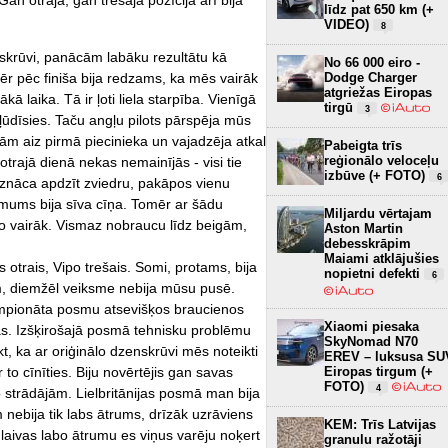
an otrajā, gan trešajā pozīcija arī bija
līdz pat 650 km (+
VIDEO)
8
skrūvi, panācām labāku rezultātu kā
No 66 000 eiro -
Dodge Charger
ēr pēc finiša bija redzams, ka mēs vairāk
atgriežas Eiropas
 laika. Tā ir ļoti liela starpība. Vienīgā
tirgū
3
kļūdīsies. Taču angļu pilots pārspēja mūs
tām aiz pirmā piecinieka un vajadzēja atkal
Pabeigta trīs
reģionālo veloceļu
 otrajā dienā nekas nemainījās - visi tie
izbūve (+ FOTO)
6
 iznāca apdzīt zviedru, pakāpos vienu
- mums bija sīva cīņa. Tomēr ar šādu
Miljardu vērtajam
r ko vairāk. Vismaz nobraucu līdz beigām,
Aston Martin
debesskrāpim
Maiami atklājušies
 otrais, Vipo trešais. Somi, protams, bija
nopietni defekti
6
jām, diemžēl veiksme nebija mūsu pusē.
empionāta posmu atsevišķos braucienos
Xiaomi piesaka
tas. Izšķirošajā posmā tehnisku problēmu
SkyNomad N70
kt, ka ar oriģinālo dzenskrūvi mēs noteikti
EREV – luksusa SU
Eiropas tirgum (+
 to cīnīties. Biju novērtējis gan savas
FOTO)
4
o strādājām. Lielbritānijas posmā man bija
nebija tik labs ātrums, drīzāk uzrāviens
KEM: Trīs Latvijas
 laivas labo ātrumu es viņus varēju noķert
granulu ražotāji