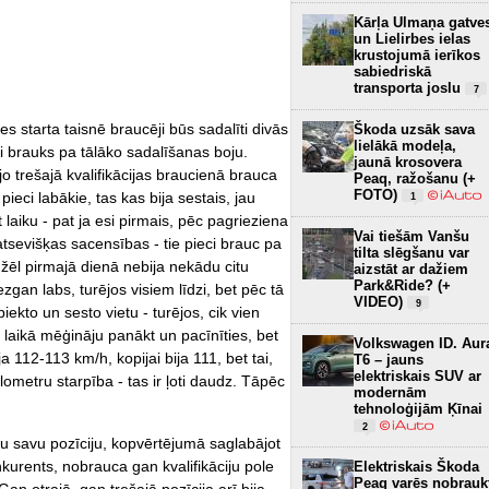
Kārļa Ulmaņa gatve
un Lielirbes ielas
krustojumā ierīkos
sabiedriskā
transporta joslu
7
es starta taisnē braucēji būs sadalīti divās
Škoda uzsāk sava
lielākā modeļa,
ri brauks pa tālāko sadalīšanas boju.
jaunā krosovera
 jo trešajā kvalifikācijas braucienā brauca
Peaq, ražošanu (+
FOTO)
 pieci labākie, tas kas bija sestais, jau
1
t laiku - pat ja esi pirmais, pēc pagrieziena
Vai tiešām Vanšu
 atsevišķas sacensības - tie pieci brauc pa
tilta slēgšanu var
emžēl pirmajā dienā nebija nekādu citu
aizstāt ar dažiem
Park&Ride? (+
ezgan labs, turējos visiem līdzi, bet pēc tā
VIDEO)
9
iekto un sesto vietu - turējos, cik vien
u laikā mēģināju panākt un pacīnīties, bet
Volkswagen ID. Aur
a 112-113 km/h, kopijai bija 111, bet tai,
T6 – jauns
elektriskais SUV ar
ometru starpība - tas ir ļoti daudz. Tāpēc
modernām
tehnoloģijām Ķīnai
2
ju savu pozīciju, kopvērtējumā saglabājot
nkurents, nobrauca gan kvalifikāciju pole
Elektriskais Škoda
Peaq varēs nobrauk