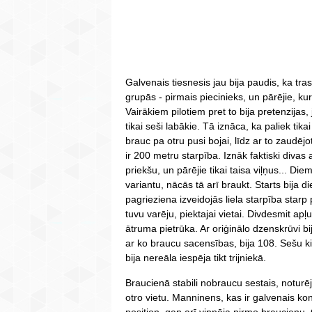
Galvenais tiesnesis jau bija paudis, ka tras
grupās - pirmais piecinieks, un pārējie, ku
Vairākiem pilotiem pret to bija pretenzijas,
tikai seši labākie. Tā iznāca, ka paliek tikai
brauc pa otru pusi bojai, līdz ar to zaudējo
ir 200 metru starpība. Iznāk faktiski divas
priekšu, un pārējie tikai taisa viļņus... Di
variantu, nācās tā arī braukt. Starts bija di
pagrieziena izveidojās liela starpība starp p
tuvu varēju, piektajai vietai. Divdesmit apļ
ātruma pietrūka. Ar oriģinālo dzenskrūvi bij
ar ko braucu sacensības, bija 108. Sešu kil
bija nereāla iespēja tikt trijniekā.
Braucienā stabili nobraucu sestais, noturē
otro vietu. Manninens, kas ir galvenais ko