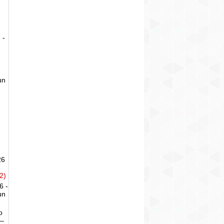
 -
un
26
2)
6 -
un
o
 –