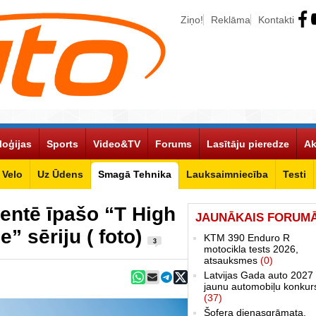
Ziņo!
Reklāma
Kontakti
loģijas
Sports
Video&TV
Forums
Lasītāju pieredze
Ak
Velo
Uz Ūdens
Smagā Tehnika
Lauksaimniecība
Testi
entē īpašo “T High
JAUNĀKAIS FORUM
e” sēriju ( foto)
KTM 390 Enduro R
3
motocikla tests 2026,
atsauksmes
(0)
Latvijas Gada auto 2027 
jaunu automobiļu konkur
(37)
Šofera dienasgrāmata.