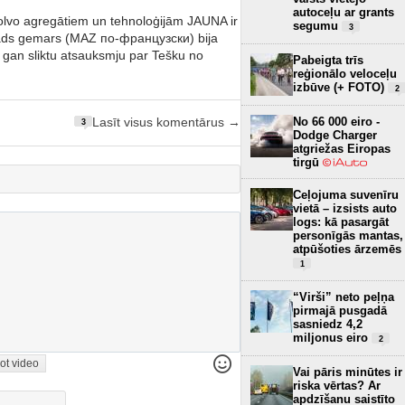
autoceļu ar grants
 volvo agregātiem un tehnoloģijām JAUNA ir
segumu
3
 kāds gemars (MAZ по-французски) bija
 gan sliktu atsauksmju par Tešku no
Pabeigta trīs
reģionālo veloceļu
izbūve (+ FOTO)
2
No 66 000 eiro -
Lasīt visus komentārus →
3
Dodge Charger
atgriežas Eiropas
tirgū
Ceļojuma suvenīru
vietā – izsists auto
logs: kā pasargāt
personīgās mantas,
atpūšoties ārzemēs
1
“Virši” neto peļņa
pirmajā pusgadā
sasniedz 4,2
miljonus eiro
2
ot video
Vai pāris minūtes ir
riska vērtas? Ar
apdzīšanu saistīto