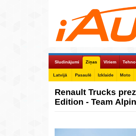
Sludinājumi
Ziņas
Vīriem
Tehno
Latvijā
Pasaulē
Izklaide
Moto
Renault Trucks prez
Edition - Team Alpin