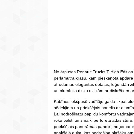
No ārpuses Renault Trucks T High Edition -
perlamutra krāsu, kam pieskaņota apdare A
atrodamas elegantas detaļas, leģendāri zi
un alumīnija disku uzlikām ar diskrētiem 
Kabīnes iekšpusē vadītāju gaida tikpat ele
sēdekļiem un priekšējais panelis ar alumīn
Lai nodrošinātu papildu komfortu vadītājam
roku balsti un smalki perforēta ādas stūr
priekšējais panorāmas panelis, noņemama
apakšējā gulta, kas nodrošina plašāku atp