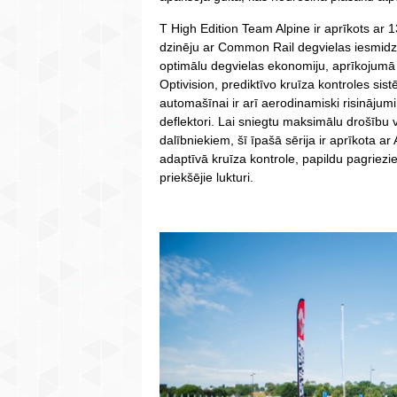
T High Edition Team Alpine ir aprīkots ar 
dzinēju ar Common Rail degvielas iesmidz
optimālu degvielas ekonomiju, aprīkojumā i
Optivision, prediktīvo kruīza kontroles si
automašīnai ir arī aerodinamiski risinājum
deflektori. Lai sniegtu maksimālu drošību
dalībniekiem, šī īpašā sērija ir aprīkota ar
adaptīvā kruīza kontrole, papildu pagriez
priekšējie lukturi.