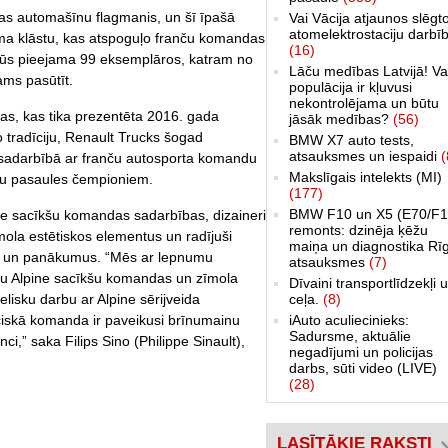
vas automašīnu flagmanis, un šī īpašā
Vai Vācija atjaunos slēgt
atomelektrostaciju darbī
juma klāstu, kas atspoguļo franču komandas
(16)
 būs pieejama 99 eksemplāros, katram no
Lāču medības Latvijā! Va
ams pasūtīt.
populācija ir kļuvusi
nekontrolējama un būtu
jas, kas tika prezentēta 2016. gada
jāsāk medības?
(56)
 tradīciju, Renault Trucks šogad
BMW X7 auto tests,
atsauksmes un iespaidi
(
u sadarbībā ar franču autosporta komandu
Makslīgais intelekts (MI)
šu pasaules čempioniem.
(177)
BMW F10 un X5 (E70/F1
ne sacīkšu komandas sadarbības, dizaineri
remonts: dzinēja ķēžu
mola estētiskos elementus un radījuši
maiņa un diagnostika Rī
nci un panākumus. “Mēs ar lepnumu
atsauksmes
(7)
iju Alpine sacīkšu komandas un zīmola
Dīvaini transportlīdzekļi 
ceļa.
(8)
elisku darbu ar Alpine sērijveida
iAuto aculiecinieks:
ciskā komanda ir paveikusi brīnumainu
Sadursme, aktuālie
i,” saka Filips Sino (Philippe Sinault),
negadījumi un policijas
darbs, sūti video (LIVE)
(28)
LASĪTĀKIE RAKSTI