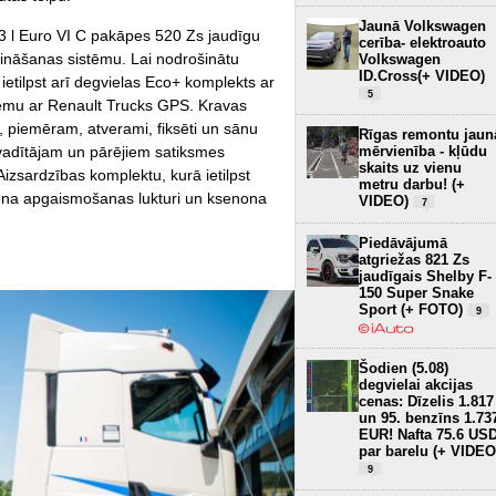
Jaunā Volkswagen
13 l Euro VI C pakāpes 520 Zs jaudīgu
cerība- elektroauto
ināšanas sistēmu. Lai nodrošinātu
Volkswagen
ID.Cross(+ VIDEO)
etilpst arī degvielas Eco+ komplekts ar
5
stēmu ar Renault Trucks GPS. Kravas
i, piemēram, atverami, fiksēti un sānu
Rīgas remontu jaun
mērvienība - kļūdu
 vadītājam un pārējiem satiksmes
skaits uz vienu
 Aizsardzības komplektu, kurā ietilpst
metru darbu! (+
iena apgaismošanas lukturi un ksenona
VIDEO)
7
Piedāvājumā
atgriežas 821 Zs
jaudīgais Shelby F-
150 Super Snake
Sport (+ FOTO)
9
Šodien (5.08)
degvielai akcijas
cenas: Dīzelis 1.817
un 95. benzīns 1.73
EUR! Nafta 75.6 US
par barelu (+ VIDEO
9