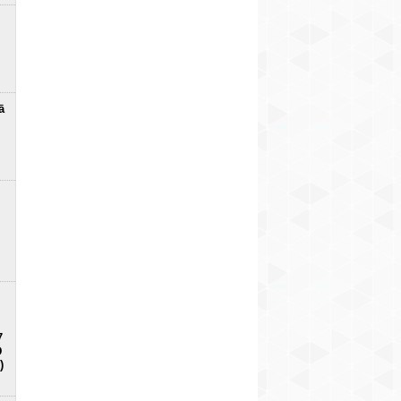
ā
7
D
)