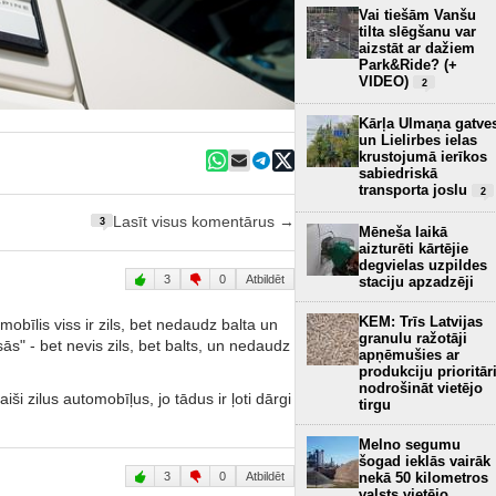
Vai tiešām Vanšu
tilta slēgšanu var
aizstāt ar dažiem
Park&Ride? (+
VIDEO)
2
Kārļa Ulmaņa gatve
un Lielirbes ielas
krustojumā ierīkos
sabiedriskā
transporta joslu
2
Lasīt visus komentārus →
3
Mēneša laikā
aizturēti kārtējie
degvielas uzpildes
3
0
Atbildēt
staciju apzadzēji
KEM: Trīs Latvijas
omobīlis viss ir zils, bet nedaudz balta un
granulu ražotāji
sās" - bet nevis zils, bet balts, un nedaudz
apņēmušies ar
produkciju prioritār
nodrošināt vietējo
 zilus automobīļus, jo tādus ir ļoti dārgi
tirgu
Melno segumu
šogad ieklās vairāk
3
0
Atbildēt
nekā 50 kilometros
valsts vietējo