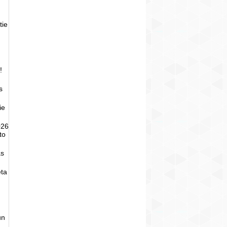
tie
!
s
ie
026
to
as
eta
un