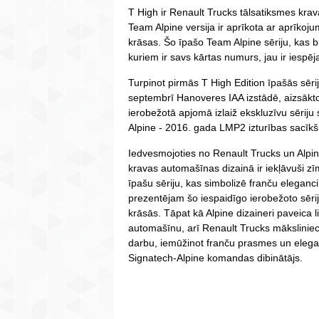
T High ir Renault Trucks tālsatiksmes kra
Team Alpine versija ir aprīkota ar aprīko
krāsas. Šo īpašo Team Alpine sēriju, kas
kuriem ir savs kārtas numurs, jau ir iespēj
Turpinot pirmās T High Edition īpašās sēri
septembrī Hanoveres IAA izstādē, aizsākto
ierobežotā apjomā izlaiž ekskluzīvu sērij
Alpine - 2016. gada LMP2 izturības sacīk
Iedvesmojoties no Renault Trucks un Alpi
kravas automašīnas dizainā ir iekļāvuši zī
īpašu sēriju, kas simbolizē franču elega
prezentējam šo iespaidīgo ierobežoto sēr
krāsās. Tāpat kā Alpine dizaineri paveica li
automašīnu, arī Renault Trucks mākslinie
darbu, iemūžinot franču prasmes un eleganc
Signatech-Alpine komandas dibinātājs.