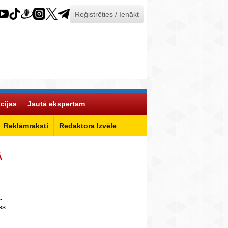
Reģistrēties / Ienākt
cijas
Jautā ekspertam
Reklāmraksti
Redaktora Izvēle
Ā
-
ss