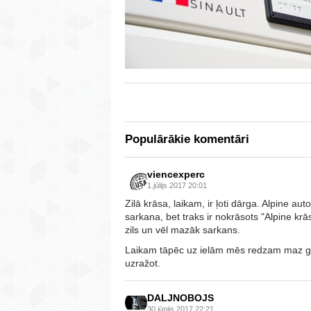
Populārākie komentāri
viencexperc
1.jūlijs 2017 20:01
Zilā krāsa, laikam, ir ļoti dārga. Alpine aut
sarkana, bet traks ir nokrāsots "Alpine krā
zils un vēl mazāk sarkans.
Laikam tāpēc uz ielām mēs redzam maz gaiši
uzražot.
DALJNOBOJS
30.jūnijs 2017 22:21