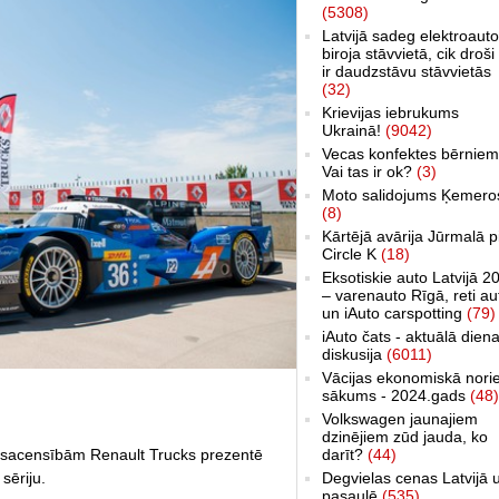
(5308)
Latvijā sadeg elektroauto
biroja stāvvietā, cik droši 
ir daudzstāvu stāvvietās
(32)
Krievijas iebrukums
Ukrainā!
(9042)
Vecas konfektes bērniem
Vai tas ir ok?
(3)
Moto salidojums Ķemero
(8)
Kārtējā avārija Jūrmalā p
Circle K
(18)
Eksotiskie auto Latvijā 2
– varenauto Rīgā, reti au
un iAuto carspotting
(79)
iAuto čats - aktuālā dien
diskusija
(6011)
Vācijas ekonomiskā nori
sākums - 2024.gads
(48)
Volkswagen jaunajiem
dzinējiem zūd jauda, ko
darīt?
(44)
sacensībām Renault Trucks prezentē
Degvielas cenas Latvijā 
sēriju.
pasaulē
(535)