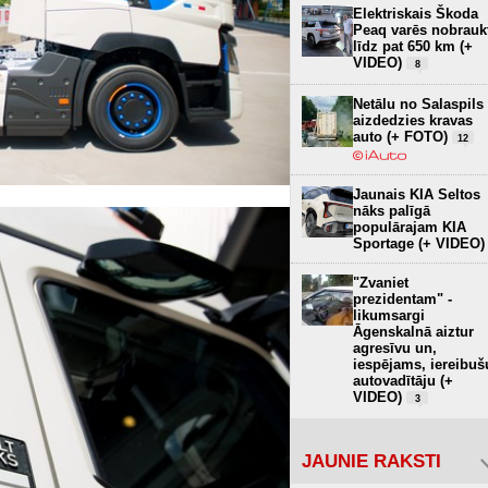
Elektriskais Škoda
Peaq varēs nobrauk
līdz pat 650 km (+
VIDEO)
8
Netālu no Salaspils
aizdedzies kravas
auto (+ FOTO)
12
Jaunais KIA Seltos
nāks palīgā
populārajam KIA
Sportage (+ VIDEO)
"Zvaniet
prezidentam" -
likumsargi
Āgenskalnā aiztur
agresīvu un,
iespējams, iereibuš
autovadītāju (+
VIDEO)
3
JAUNIE RAKSTI