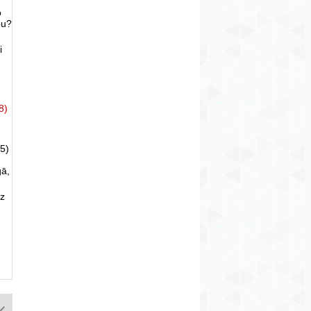
o
bu?
i
8)
5)
gā,
uz