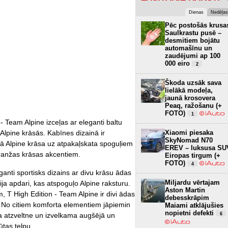
Dienas
Nedēļas
Pēc postošās krusa
Saulkrastu pusē –
desmitiem bojātu
automašīnu un
zaudējumi ap 100
000 eiro
2
Škoda uzsāk sava
lielākā modeļa,
jaunā krosovera
Peaq, ražošanu (+
FOTO)
1
 Team Alpine izceļas ar eleganti baltu
Xiaomi piesaka
lpine krāsās. Kabīnes dizainā ir
SkyNomad N70
lā Alpine krāsa uz atpakaļskata spoguļiem
EREV – luksusa SU
oranžas krāsas akcentiem.
Eiropas tirgum (+
FOTO)
4
ganti sportisks dizains ar divu krāsu ādas
Miljardu vērtajam
ija apdari, kas atspoguļo Alpine raksturu.
Aston Martin
, T High Edition - Team Alpine ir divi ādas
debesskrāpim
e. No citiem komforta elementiem jāpiemin
Maiami atklājušies
nopietni defekti
6
 atzveltne un izvelkama augšējā un
ūtas telpu.