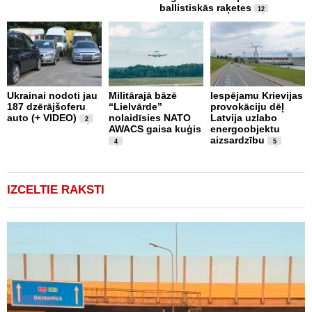
ballistiskās raķetes
12
L
Ukrainai nodoti jau
Militārajā bāzē
Iespējamu Krievijas
N
187 dzērājšoferu
“Lielvārde”
provokāciju dēļ
a
auto (+ VIDEO)
nolaidīsies NATO
Latvija uzlabo
p
2
AWACS gaisa kuģis
energoobjektu
k
aizsardzību
b
4
5
"
IZCELTIE RAKSTI