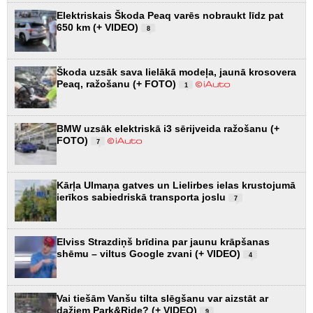
Elektriskais Škoda Peaq varēs nobraukt līdz pat
650 km (+ VIDEO)
8
Škoda uzsāk sava lielākā modeļa, jaunā krosovera
Peaq, ražošanu (+ FOTO)
1
BMW uzsāk elektriskā i3 sērijveida ražošanu (+
FOTO)
7
Kārļa Ulmaņa gatves un Lielirbes ielas krustojumā
ierīkos sabiedriskā transporta joslu
7
Elviss Strazdiņš brīdina par jaunu krāpšanas
shēmu – viltus Google zvani (+ VIDEO)
4
Vai tiešām Vanšu tilta slēgšanu var aizstāt ar
dažiem Park&Ride? (+ VIDEO)
9