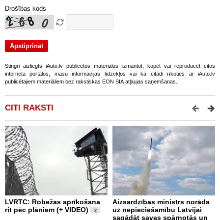
Drošības kods
Stingri aizliegts iAuto.lv publicētos materiālus izmantot, kopēt vai reproducēt citos
interneta portālos, masu informācijas līdzekļos vai kā citādi rīkoties ar iAuto.lv
publicētajiem materiāliem bez rakstiskas EON SIA atļaujas saņemšanas.
CITI RAKSTI
LVRTC: Robežas aprīkošana
Aizsardzības ministrs norāda
N
rit pēc plāniem (+ VIDEO)
uz nepieciešamību Latvijai
U
2
sagādāt savas spārnotās un
m