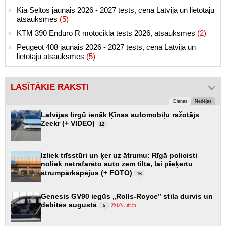
Kia Seltos jaunais 2026 - 2027 tests, cena Latvijā un lietotāju
atsauksmes
(5)
KTM 390 Enduro R motocikla tests 2026, atsauksmes
(2)
Peugeot 408 jaunais 2026 - 2027 tests, cena Latvijā un
lietotāju atsauksmes
(5)
LASĪTĀKIE RAKSTI
Dienas
Nedēļas
Latvijas tirgū ienāk Ķīnas automobiļu ražotājs
Zeekr (+ VIDEO)
12
Izliek trīsstūri un ķer uz ātrumu: Rīgā policisti
noliek netrafarēto auto zem tilta, lai pieķertu
ātrumpārkāpējus (+ FOTO)
16
Genesis GV90 iegūs „Rolls-Royce” stila durvis un
debitēs augustā
5