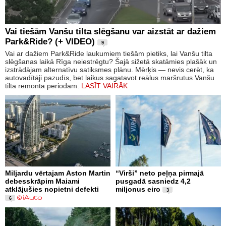
Vai tiešām Vanšu tilta slēgšanu var aizstāt ar dažiem
Park&Ride? (+ VIDEO)
9
Vai ar dažiem Park&Ride laukumiem tiešām pietiks, lai Vanšu tilta
slēgšanas laikā Rīga neiestrēgtu? Šajā sižetā skatāmies plašāk un
izstrādājam alternatīvu satiksmes plānu. Mērķis — nevis cerēt, ka
autovadītāji pazudīs, bet laikus sagatavot reālus maršrutus Vanšu
tilta remonta periodam.
LASĪT VAIRĀK
Miljardu vērtajam Aston Martin
“Virši” neto peļņa pirmajā
debesskrāpim Maiami
pusgadā sasniedz 4,2
atklājušies nopietni defekti
miljonus eiro
3
6