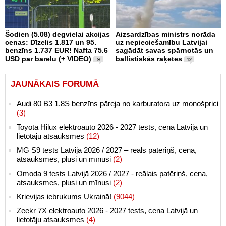
Šodien (5.08) degvielai akcijas
Aizsardzības ministrs norāda
cenas: Dīzelis 1.817 un 95.
uz nepieciešamību Latvijai
benzīns 1.737 EUR! Nafta 75.6
sagādāt savas spārnotās un
USD par barelu (+ VIDEO)
ballistiskās raķetes
9
12
JAUNĀKAIS FORUMĀ
Audi 80 B3 1.8S benzīns pāreja no karburatora uz monošprici
(3)
Toyota Hilux elektroauto 2026 - 2027 tests, cena Latvijā un
lietotāju atsauksmes
(12)
MG S9 tests Latvijā 2026 / 2027 – reāls patēriņš, cena,
atsauksmes, plusi un mīnusi
(2)
Omoda 9 tests Latvijā 2026 / 2027 - reālais patēriņš, cena,
atsauksmes, plusi un mīnusi
(2)
Krievijas iebrukums Ukrainā!
(9044)
Zeekr 7X elektroauto 2026 - 2027 tests, cena Latvijā un
lietotāju atsauksmes
(4)