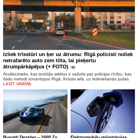
Izliek trīsstūri un ķer uz ātrumu: Rīgā policisti noliek
netrafarēto auto zem tilta, lai pieķertu
ātrumpārkāpējus (+ FOTO)
16
Aculiecinieks, kas iesūtījis attēlus ir sašutis par policijas rīcību, kas
šādu metodi izmantojusi Rīgā, Krasta ielā, uz ieskriešanās joslas.
LASĪT VAIRĀK
Bugatti Destrier – 1600 Zs
Elektromobiļu reģistrācijas