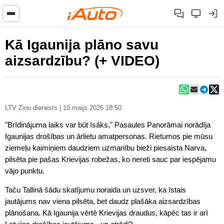
Kā Igaunija plāno savu
aizsardzību? (+ VIDEO)
LTV Ziņu dienests | 10.maijs 2026 18:50
"Brīdinājuma laiks var būt īsāks," Pasaules Panorāmai norādīja
Igaunijas drošības un ārlietu amatpersonas. Rietumos pie mūsu
ziemeļu kaimiņiem daudziem uzmanību bieži piesaista Narva,
pilsēta pie pašas Krievijas robežas, ko nereti sauc par iespējamu
vājo punktu.
Taču Tallinā šādu skatījumu noraida un uzsver, ka īstais
jautājums nav viena pilsēta, bet daudz plašāka aizsardzības
plānošana. Kā Igaunija vērtē Krievijas draudus, kāpēc tas ir arī