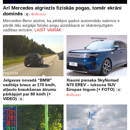
Arī Mercedes atgriezīs fiziskās pogas, tomēr ekrāni
dominēs
6
Mercedes-Benz atzinis, ka pēdējos gados automobiļu salonos ir
pārāk tālu aizgājis fizisko pogu aizstāšanā ar skārienjutīgām
vadības ierīcēm.
LASĪT VAIRĀK
Jelgavas novadā “BMW”
Xiaomi piesaka SkyNomad
vadītājs brauc ar 170 km/h,
N70 EREV – luksusa SUV
atļauto braukšanas ātrumu
Eiropas tirgum (+ FOTO)
4
pārkāpjot par 80 km/h (+
VIDEO)
6