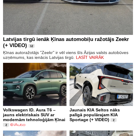
Latvijas tirgū ienāk Ķīnas automobiļu ražotājs Zeekr
(+ VIDEO)
12
Ķīnas autoražotājs "Zeekr" ir vēl viens šīs Āzijas valsts autobūves
uzņēmums, kas ienācis Latvijas tirgū.
LASĪT VAIRĀK
Volkswagen ID. Aura T6 –
Jaunais KIA Seltos nāks
jauns elektriskais SUV ar
palīgā populārajam KIA
modernām tehnoloģijām Ķīnai
Sportage (+ VIDEO)
2
2