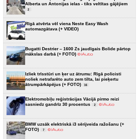
Alberta un Antonijas ielas - tiks veltītas gājējiem
2
Rīgā atvērta vēl viena Neste Easy Wash
automazgātava (+ VIDEO)
Bugatti Destrier – 1600 Zs jaudīgais Bolide pārtop
mākslas darbā (+ FOTO)
Izliek trīsstūri un ķer uz ātrumu: Rīgā policisti
noliek netrafarēto auto zem tilta, lai pieķertu
ātrumpārkāpējus (+ FOTO)
16
Elektromobiļu reģistrācijas Vācijā pirmo reizi
sasniedz gandrīz 30 procentus
2
BMW uzsāk elektriskā i3 sērijveida ražošanu (+
FOTO)
7