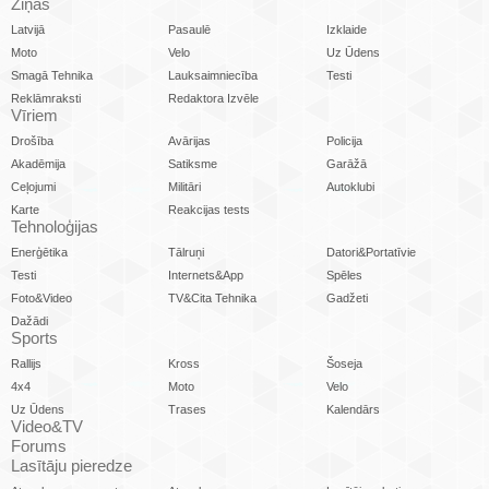
Ziņas
Latvijā
Pasaulē
Izklaide
Moto
Velo
Uz Ūdens
Smagā Tehnika
Lauksaimniecība
Testi
Reklāmraksti
Redaktora Izvēle
Vīriem
Drošība
Avārijas
Policija
Akadēmija
Satiksme
Garāžā
Ceļojumi
Militāri
Autoklubi
Karte
Reakcijas tests
Tehnoloģijas
Enerģētika
Tālruņi
Datori&Portatīvie
Testi
Internets&App
Spēles
Foto&Video
TV&Cita Tehnika
Gadžeti
Dažādi
Sports
Rallijs
Kross
Šoseja
4x4
Moto
Velo
Uz Ūdens
Trases
Kalendārs
Video&TV
Forums
Lasītāju pieredze