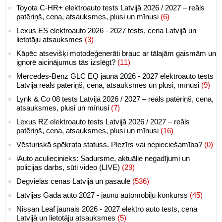
Toyota C-HR+ elektroauto tests Latvijā 2026 / 2027 – reāls
patēriņš, cena, atsauksmes, plusi un mīnusi
(6)
Lexus ES elektroauto 2026 - 2027 tests, cena Latvijā un
lietotāju atsauksmes
(3)
Kāpēc atsevišķi motodeģenerāti brauc ar tālajām gaismām un
ignorē aicinājumus tās izslēgt?
(11)
Mercedes-Benz GLC EQ jaunā 2026 - 2027 elektroauto tests
Latvijā reāls patēriņš, cena, atsauksmes un plusi, mīnusi
(9)
Lynk & Co 08 tests Latvijā 2026 / 2027 – reāls patēriņš, cena,
atsauksmes, plusi un mīnusi
(7)
Lexus RZ elektroauto tests Latvijā 2026 / 2027 – reāls
patēriņš, cena, atsauksmes, plusi un mīnusi
(16)
Vēsturiskā spēkrata statuss. Plezīrs vai nepieciešamība?
(0)
iAuto aculiecinieks: Sadursme, aktuālie negadījumi un
policijas darbs, sūti video (LIVE)
(29)
Degvielas cenas Latvijā un pasaulē
(536)
Latvijas Gada auto 2027 - jaunu automobiļu konkurss
(45)
Nissan Leaf jaunais 2026 - 2027 elektro auto tests, cena
Latvijā un lietotāju atsauksmes
(5)