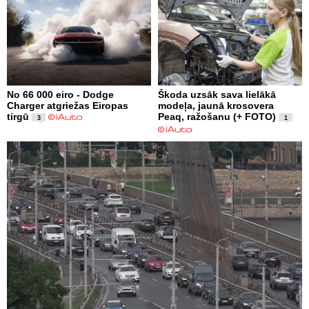
No 66 000 eiro - Dodge
Škoda uzsāk sava lielākā
Charger atgriežas Eiropas
modeļa, jaunā krosovera
tirgū
Peaq, ražošanu (+ FOTO)
3
1