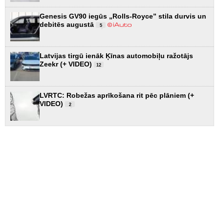
Genesis GV90 iegūs „Rolls-Royce” stila durvis un
debitēs augustā
5
Latvijas tirgū ienāk Ķīnas automobiļu ražotājs
Zeekr (+ VIDEO)
12
LVRTC: Robežas aprīkošana rit pēc plāniem (+
VIDEO)
2