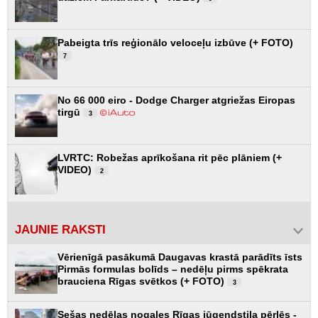
Pabeigta trīs reģionālo veloceļu izbūve (+ FOTO)
7
No 66 000 eiro - Dodge Charger atgriežas Eiropas
tirgū
3
LVRTC: Robežas aprīkošana rit pēc plāniem (+
VIDEO)
2
JAUNIE RAKSTI
Vērienīgā pasākumā Daugavas krastā parādīts īsts
Pirmās formulas bolīds – nedēļu pirms spēkrata
brauciena Rīgas svētkos (+ FOTO)
3
Sešas nedēļas nogales Rīgas jūgendstila pērlēs -