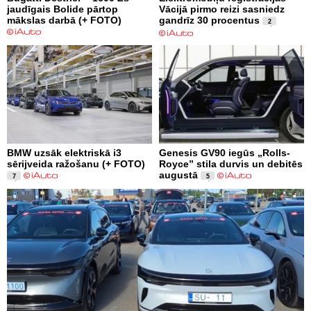
jaudīgais Bolide pārtop
Vācijā pirmo reizi sasniedz
mākslas darbā (+ FOTO)
gandrīz 30 procentus
2
BMW uzsāk elektriskā i3
Genesis GV90 iegūs „Rolls-
sērijveida ražošanu (+ FOTO)
Royce” stila durvis un debitēs
augustā
7
5