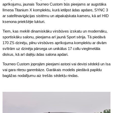
aprīkojumu, jaunais Tourneo Custom būs pieejams ar augstāka
līmeņa Titanium X komplektu, kurā ietilpst ādas apdare, SYNC 3
ar satelītnavigācijas sistēmu un atpakaļskata kameru, kā arī HID
ksenona priekšējie lukturi.
Tiem, kas meklē dinamiskāku virsbūves izskatu un modernāku,
sportiskāku salonu, pieejama arī jaunā Sport sērija. Tā piedāvā
170 ZS dzinēju, pilnu virsbūves aprīkojuma komplektu ar divām
svītrām uz dzinēja pārsega un unikālus 17 collu vieglmetāla
diskus, kā arī daļēju ādas salona apdari.
Tourneo Custom joprojām pieejami astoņi vai deviņi sēdekļi un īsa
vai gara riteņu garenbāze. Garākais modelis piedāvā papildu
bagāžas nodalījumu aiz trešās sēdekļu rindas.