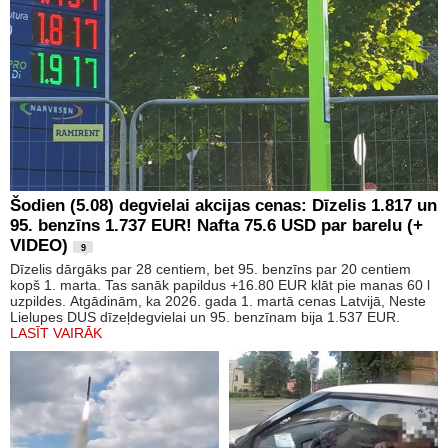
Šodien (5.08) degvielai akcijas cenas: Dīzelis 1.817 un
95. benzīns 1.737 EUR! Nafta 75.6 USD par barelu (+
VIDEO)
9
Dīzelis dārgāks par 28 centiem, bet 95. benzīns par 20 centiem
kopš 1. marta. Tas sanāk papildus +16.80 EUR klāt pie manas 60 l
uzpildes. Atgādinām, ka 2026. gada 1. martā cenas Latvijā, Neste
Lielupes DUS dīzeļdegvielai un 95. benzīnam bija 1.537 EUR.
LASĪT VAIRĀK