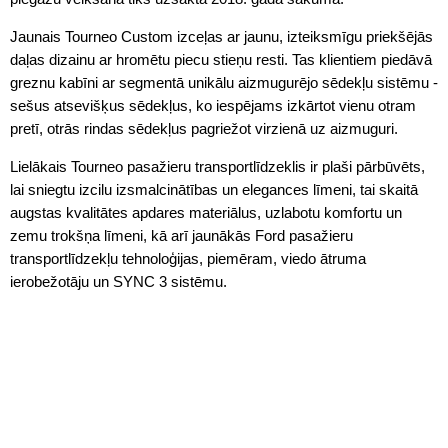
Jaunais Tourneo Custom izceļas ar jaunu, izteiksmīgu priekšējās
daļas dizainu ar hromētu piecu stieņu resti. Tas klientiem piedāvā
greznu kabīni ar segmentā unikālu aizmugurējo sēdekļu sistēmu -
sešus atsevišķus sēdekļus, ko iespējams izkārtot vienu otram
pretī, otrās rindas sēdekļus pagriežot virzienā uz aizmuguri.
Lielākais Tourneo pasažieru transportlīdzeklis ir plaši pārbūvēts,
lai sniegtu izcilu izsmalcinātības un elegances līmeni, tai skaitā
augstas kvalitātes apdares materiālus, uzlabotu komfortu un
zemu trokšņa līmeni, kā arī jaunākās Ford pasažieru
transportlīdzekļu tehnoloģijas, piemēram, viedo ātruma
ierobežotāju un SYNC 3 sistēmu.