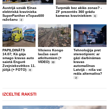
Austrijā uzsāk Ķīnas
Turpmāk bez aklās zonas? -
B
elektriskā kravinieka
ZF prezentēs 360 grādu
d
SuperPanther eTopas600
kameras kraviniekiem
N
6
ražošanu
2
PAPILDINĀTS
Vilciens Kongo
Tehnoloģija pret
A
14.07; Kā gāja
laužas cauri
stereotipiem: ar
i
smago kravas auto
atkritumiem (+
gāzi darbināmas
a
saietā Engurē
VIDEO)
kravas
13
k
Zvejnieksvētkos 11.
automašīnas
k
jūlijā (+ FOTO)
Latvijā – niša vai
8
reāla alternatīva?
2
IZCELTIE RAKSTI