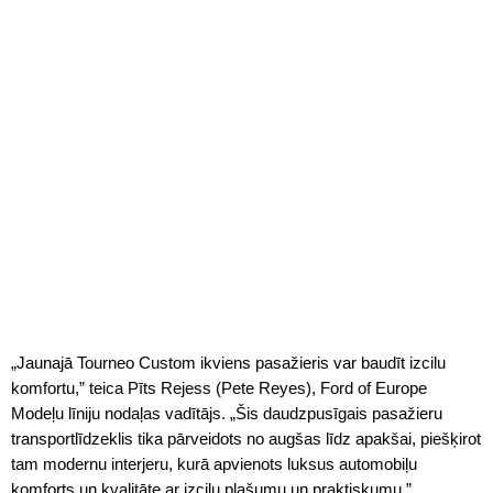
„Jaunajā Tourneo Custom ikviens pasažieris var baudīt izcilu
komfortu,” teica Pīts Rejess (Pete Reyes), Ford of Europe
Modeļu līniju nodaļas vadītājs. „Šis daudzpusīgais pasažieru
transportlīdzeklis tika pārveidots no augšas līdz apakšai, piešķirot
tam modernu interjeru, kurā apvienots luksus automobiļu
komforts un kvalitāte ar izcilu plašumu un praktiskumu.”