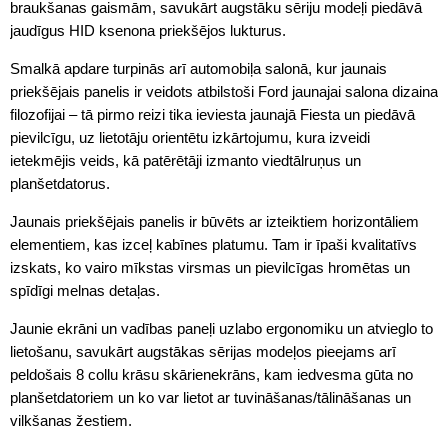
braukšanas gaismām, savukārt augstāku sēriju modeļi piedāvā
jaudīgus HID ksenona priekšējos lukturus.
Smalkā apdare turpinās arī automobiļa salonā, kur jaunais
priekšējais panelis ir veidots atbilstoši Ford jaunajai salona dizaina
filozofijai – tā pirmo reizi tika ieviesta jaunajā Fiesta un piedāvā
pievilcīgu, uz lietotāju orientētu izkārtojumu, kura izveidi
ietekmējis veids, kā patērētāji izmanto viedtālruņus un
planšetdatorus.
Jaunais priekšējais panelis ir būvēts ar izteiktiem horizontāliem
elementiem, kas izceļ kabīnes platumu. Tam ir īpaši kvalitatīvs
izskats, ko vairo mīkstas virsmas un pievilcīgas hromētas un
spīdīgi melnas detaļas.
Jaunie ekrāni un vadības paneļi uzlabo ergonomiku un atvieglo to
lietošanu, savukārt augstākas sērijas modeļos pieejams arī
peldošais 8 collu krāsu skārienekrāns, kam iedvesma gūta no
planšetdatoriem un ko var lietot ar tuvināšanas/tālināšanas un
vilkšanas žestiem.