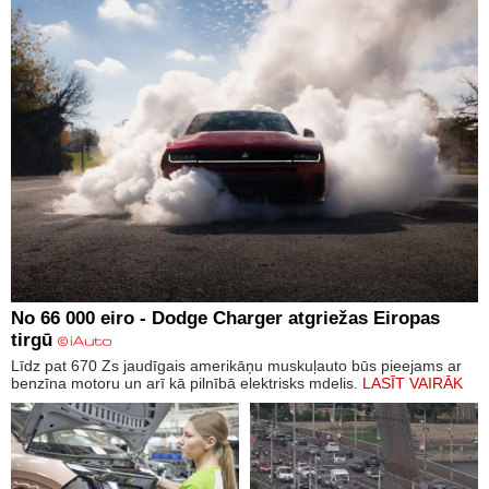
No 66 000 eiro - Dodge Charger atgriežas Eiropas
tirgū
Līdz pat 670 Zs jaudīgais amerikāņu muskuļauto būs pieejams ar
benzīna motoru un arī kā pilnībā elektrisks mdelis.
LASĪT VAIRĀK