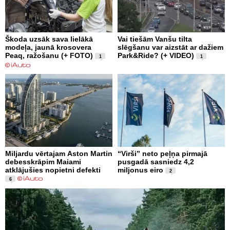
Škoda uzsāk sava lielākā
Vai tiešām Vanšu tilta
modeļa, jaunā krosovera
slēgšanu var aizstāt ar dažiem
Peaq, ražošanu (+ FOTO)
Park&Ride? (+ VIDEO)
1
1
Miljardu vērtajam Aston Martin
“Virši” neto peļņa pirmajā
debesskrāpim Maiami
pusgadā sasniedz 4,2
atklājušies nopietni defekti
miljonus eiro
2
6