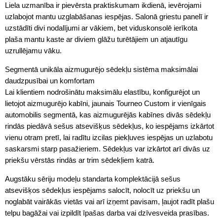
Liela uzmanība ir pievērsta praktiskumam ikdienā, ievērojami
uzlabojot mantu uzglabāšanas iespējas. Salonā griestu panelī ir
uzstādīti divi nodalījumi ar vākiem, bet viduskonsolē ierīkota
plaša mantu kaste ar diviem glāžu turētājiem un atjautīgu
uzrullējamu vāku.
Segmentā unikāla aizmugurējo sēdekļu sistēma maksimālai
daudzpusībai un komfortam
Lai klientiem nodrošinātu maksimālu elastību, konfigurējot un
lietojot aizmugurējo kabīni, jaunais Tourneo Custom ir vienīgais
automobilis segmentā, kas aizmugurējās kabīnes divās sēdekļu
rindās piedāvā sešus atsevišķus sēdekļus, ko iespējams izkārtot
vienu otram pretī, lai radītu izcilas piekļuves iespējas un uzlabotu
saskarsmi starp pasažieriem. Sēdekļus var izkārtot arī divās uz
priekšu vērstās rindās ar trim sēdekļiem katrā.
Augstāku sēriju modeļu standarta komplektācijā sešus
atsevišķos sēdekļus iespējams salocīt, nolocīt uz priekšu un
noglabāt vairākās vietās vai arī izņemt pavisam, ļaujot radīt plašu
telpu bagāžai vai izpildīt īpašas darba vai dzīvesveida prasības.