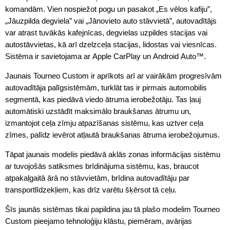
komandām. Vien nospiežot pogu un pasakot „Es vēlos kafiju”,
„Jāuzpilda degviela” vai „Jānovieto auto stāvvietā”, autovadītājs
var atrast tuvākās kafejnīcas, degvielas uzpildes stacijas vai
autostāvvietas, kā arī dzelzceļa stacijas, lidostas vai viesnīcas.
Sistēma ir savietojama ar Apple CarPlay un Android Auto™.
Jaunais Tourneo Custom ir aprīkots arī ar vairākām progresīvām
autovadītāja palīgsistēmām, turklāt tas ir pirmais automobilis
segmentā, kas piedāvā viedo ātruma ierobežotāju. Tas ļauj
automātiski uzstādīt maksimālo braukšanas ātrumu un,
izmantojot ceļa zīmju atpazīšanas sistēmu, kas uztver ceļa
zīmes, palīdz ievērot atļautā braukšanas ātruma ierobežojumus.
Tāpat jaunais modelis piedāvā aklās zonas informācijas sistēmu
ar tuvojošās satiksmes brīdinājuma sistēmu, kas, braucot
atpakaļgaitā ārā no stāvvietām, brīdina autovadītāju par
transportlīdzekļiem, kas drīz varētu šķērsot tā ceļu.
Šīs jaunās sistēmas tikai papildina jau tā plašo modelim Tourneo
Custom pieejamo tehnoloģiju klāstu, piemēram, avārijas