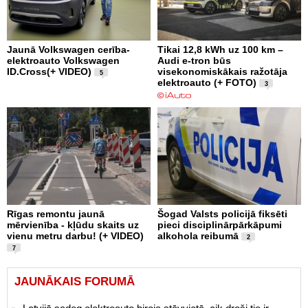
Jaunā Volkswagen cerība-
Tikai 12,8 kWh uz 100 km –
elektroauto Volkswagen
Audi e-tron būs
ID.Cross(+ VIDEO)
visekonomiskākais ražotāja
5
elektroauto (+ FOTO)
3
Rīgas remontu jaunā
Šogad Valsts policijā fiksēti
mērvienība - kļūdu skaits uz
pieci disciplinārpārkāpumi
vienu metru darbu! (+ VIDEO)
alkohola reibumā
2
7
JAUNĀKAIS FORUMĀ