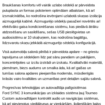
Braukšanas komfortu vēl vairāk uzlabo sēdekļi ar pārveidota
putuplasta un formas polsteriem optimālam atbalstam, kā arī
izsmalcinātība, ko nodrošina ievērojami uzlabotā skaņas izolācija
aizmugurējā kabīnē. Aizmugurējo sēdekļu pasažieri novērtēs arī
efektīvāko gaisa kondicionēšanas sistēmu, kas piedāvā ātrāku
atdzesēšanu un sasildīšanu, sešas USB pieslēgvietas un
audiosistēmu ar 10 skaļruņiem, kas nodrošina bagātīgu,
līdzsvarotu skaņu jebkādā aizmugurējo sēdekļu konfigurācijā.
Visā automobiļa salonā pilnībā ir pārveidota apdare – no griestu
tapsējuma un sēdekļiem līdz pat sānu paneļiem un paklājiem,
koncentrējoties uz izcilu izstrādi un izskatu. Kvalitatīvāki materiāli,
piemēram, biezs audums un smalka āda, kā arī gaišas un
tumšas salona apdares pieejamība modernās, mūsdienīgās
krāsās vairo kvalitātes un uzmanības pret detaļām sajūtu salonā.
Progresīvas tehnoloģijas un autovadītāja palīgsistēmas
Ford SYNC 3 komunikācijas un izklaides sistēma ļauj Tourneo
Custom autovadītājam kontrolēt audio un navigācijas sistēmas,
kā arī pievienotus viedtālruņus ar vienkāršām, ikdienišķām balss