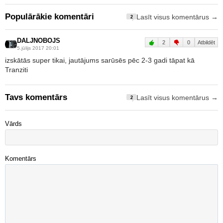
Populārākie komentāri
Lasīt visus komentārus →
2
DALJNOBOJS
2
0
Atbildēt
5.jūlijs 2017 20:01
izskātās super tikai, jautājums sarūsēs pēc 2-3 gadi tāpat kā
Tranziti
Tavs komentārs
Lasīt visus komentārus →
2
Vārds
Komentārs