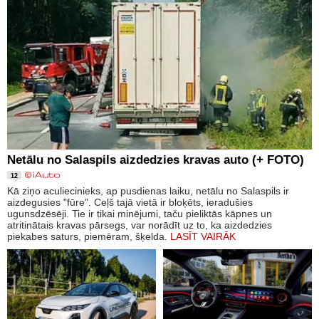
Netālu no Salaspils aizdedzies kravas auto (+ FOTO)
12
Kā ziņo aculiecinieks, ap pusdienas laiku, netālu no Salaspils ir
aizdegusies "fūre". Ceļš tajā vietā ir bloķēts, ieradušies
ugunsdzēsēji. Tie ir tikai minējumi, taču pieliktās kāpnes un
atritinātais kravas pārsegs, var norādīt uz to, ka aizdedzies
piekabes saturs, piemēram, šķelda.
LASĪT VAIRĀK