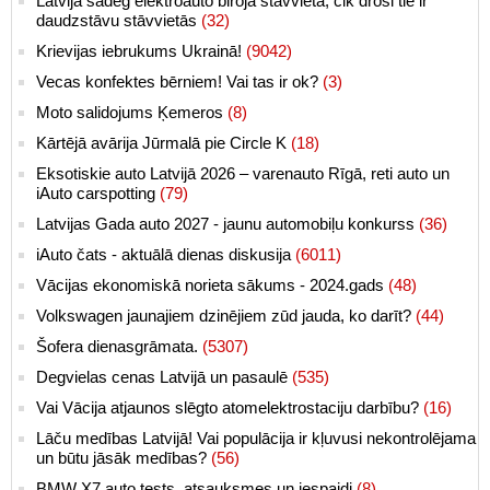
Latvijā sadeg elektroauto biroja stāvvietā, cik droši tie ir
daudzstāvu stāvvietās
(32)
Krievijas iebrukums Ukrainā!
(9042)
Vecas konfektes bērniem! Vai tas ir ok?
(3)
Moto salidojums Ķemeros
(8)
Kārtējā avārija Jūrmalā pie Circle K
(18)
Eksotiskie auto Latvijā 2026 – varenauto Rīgā, reti auto un
iAuto carspotting
(79)
Latvijas Gada auto 2027 - jaunu automobiļu konkurss
(36)
iAuto čats - aktuālā dienas diskusija
(6011)
Vācijas ekonomiskā norieta sākums - 2024.gads
(48)
Volkswagen jaunajiem dzinējiem zūd jauda, ko darīt?
(44)
Šofera dienasgrāmata.
(5307)
Degvielas cenas Latvijā un pasaulē
(535)
Vai Vācija atjaunos slēgto atomelektrostaciju darbību?
(16)
Lāču medības Latvijā! Vai populācija ir kļuvusi nekontrolējama
un būtu jāsāk medības?
(56)
BMW X7 auto tests, atsauksmes un iespaidi
(8)