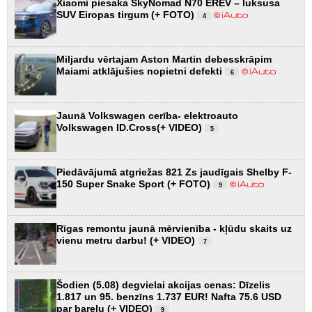
Xiaomi piesaka SkyNomad N70 EREV – luksusa
SUV Eiropas tirgum (+ FOTO)
4
Miljardu vērtajam Aston Martin debesskrāpim
Maiami atklājušies nopietni defekti
6
Jaunā Volkswagen cerība- elektroauto
Volkswagen ID.Cross(+ VIDEO)
5
Piedāvājumā atgriežas 821 Zs jaudīgais Shelby F-
150 Super Snake Sport (+ FOTO)
9
Rīgas remontu jaunā mērvienība - kļūdu skaits uz
vienu metru darbu! (+ VIDEO)
7
Šodien (5.08) degvielai akcijas cenas: Dīzelis
1.817 un 95. benzīns 1.737 EUR! Nafta 75.6 USD
par barelu (+ VIDEO)
9