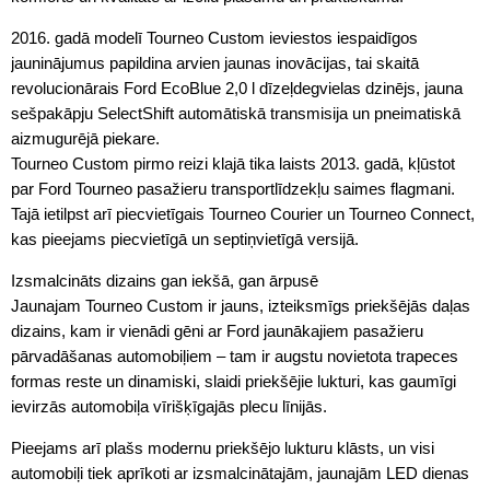
2016. gadā modelī Tourneo Custom ieviestos iespaidīgos
jauninājumus papildina arvien jaunas inovācijas, tai skaitā
revolucionārais Ford EcoBlue 2,0 l dīzeļdegvielas dzinējs, jauna
sešpakāpju SelectShift automātiskā transmisija un pneimatiskā
aizmugurējā piekare.
Tourneo Custom pirmo reizi klajā tika laists 2013. gadā, kļūstot
par Ford Tourneo pasažieru transportlīdzekļu saimes flagmani.
Tajā ietilpst arī piecvietīgais Tourneo Courier un Tourneo Connect,
kas pieejams piecvietīgā un septiņvietīgā versijā.
Izsmalcināts dizains gan iekšā, gan ārpusē
Jaunajam Tourneo Custom ir jauns, izteiksmīgs priekšējās daļas
dizains, kam ir vienādi gēni ar Ford jaunākajiem pasažieru
pārvadāšanas automobiļiem – tam ir augstu novietota trapeces
formas reste un dinamiski, slaidi priekšējie lukturi, kas gaumīgi
ievirzās automobiļa vīrišķīgajās plecu līnijās.
Pieejams arī plašs modernu priekšējo lukturu klāsts, un visi
automobiļi tiek aprīkoti ar izsmalcinātajām, jaunajām LED dienas