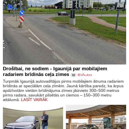
Drošībai, ne sodiem - Igaunijā par mobilajiem
radariem brīdinās ceļa zimes
12
Turpmāk Igaunijā autovadītājus pirms mobilajiem ātruma radariem
brīdinās ar speciālām ceļa zīmēm. Jaunā kārtība paredz, ka ārpus
apdzīvotām vietām brīdinājuma zīmes jāizvieto 300–500 metrus
pirms radara, savukārt pilsētās un ciemos – 150–300 metru
attālumā.
LASĪT VAIRĀK