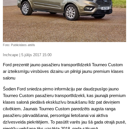
Foto: Publicitātes attēls
Inchcape | 5.jūlijs 2017 15:00
Ford prezentē jauno pasažieru transportlīdzekli Tourneo Custom
ar izteiksmīgu virsbūves dizainu un pilnīgi jaunu premium klases
salonu
Šodien Ford sniedza pirmo informāciju par daudzpusīgo jauno
Tourneo Custom pasažieru transportlīdzekli, kas jaunajā premium
klases salonā piedāvā ekskluzīvu braukšanu līdz pat deviņiem
cilvēkiem. Jaunais Tourneo Custom paredzēts augsta ranga
pasažieru pārvadāšanai, personīgai lietošanai vai aktīva
dzīvesveida piekritējiem. To pasūtīt varēs jau šā gada otrajā pusē,
piegāžu veikšana tiks uzsākta 2018. gada sākumā.