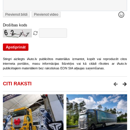
Pievienot bildi
Pievienot video
Drošības kods
Stingri aizliegts iAuto.lv publicētos materiālus izmantot, kopēt vai reproducēt citos
interneta portālos, masu informācijas līdzekļos vai kā citādi rīkoties ar iAuto.lv
publicētajiem materiāliem bez rakstiskas EON SIA atļaujas saņemšanas.
CITI RAKSTI