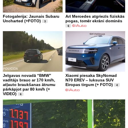
Fotogalerija: Jaunais Subaru
Arī Mercedes atgriezīs fiziskās
Uncharted (+FOTO)
pogas, tomēr ekrāni dominēs
3
6
Jelgavas novadā “BMW”
Xiaomi piesaka SkyNomad
vadītājs brauc ar 170 km/h,
N70 EREV – luksusa SUV
atļauto braukšanas ātrumu
Eiropas tirgum (+ FOTO)
4
pārkāpjot par 80 km/h (+
VIDEO)
6