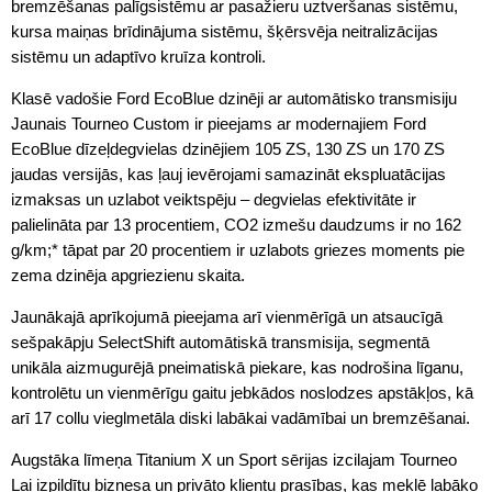
bremzēšanas palīgsistēmu ar pasažieru uztveršanas sistēmu,
kursa maiņas brīdinājuma sistēmu, šķērsvēja neitralizācijas
sistēmu un adaptīvo kruīza kontroli.
Klasē vadošie Ford EcoBlue dzinēji ar automātisko transmisiju
Jaunais Tourneo Custom ir pieejams ar modernajiem Ford
EcoBlue dīzeļdegvielas dzinējiem 105 ZS, 130 ZS un 170 ZS
jaudas versijās, kas ļauj ievērojami samazināt ekspluatācijas
izmaksas un uzlabot veiktspēju – degvielas efektivitāte ir
palielināta par 13 procentiem, CO2 izmešu daudzums ir no 162
g/km;* tāpat par 20 procentiem ir uzlabots griezes moments pie
zema dzinēja apgriezienu skaita.
Jaunākajā aprīkojumā pieejama arī vienmērīgā un atsaucīgā
sešpakāpju SelectShift automātiskā transmisija, segmentā
unikāla aizmugurējā pneimatiskā piekare, kas nodrošina līganu,
kontrolētu un vienmērīgu gaitu jebkādos noslodzes apstākļos, kā
arī 17 collu vieglmetāla diski labākai vadāmībai un bremzēšanai.
Augstāka līmeņa Titanium X un Sport sērijas izcilajam Tourneo
Lai izpildītu biznesa un privāto klientu prasības, kas meklē labāko