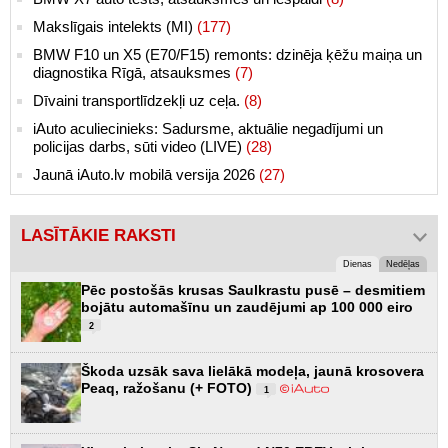
Makslīgais intelekts (MI)
(177)
BMW F10 un X5 (E70/F15) remonts: dzinēja ķēžu maiņa un
diagnostika Rīgā, atsauksmes
(7)
Dīvaini transportlīdzekļi uz ceļa.
(8)
iAuto aculiecinieks: Sadursme, aktuālie negadījumi un
policijas darbs, sūti video (LIVE)
(28)
Jaunā iAuto.lv mobilā versija 2026
(27)
LASĪTĀKIE RAKSTI
Dienas
Nedēļas
Pēc postošās krusas Saulkrastu pusē – desmitiem
bojātu automašīnu un zaudējumi ap 100 000 eiro
2
Škoda uzsāk sava lielākā modeļa, jaunā krosovera
Peaq, ražošanu (+ FOTO)
1