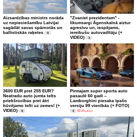
Aizsardzības ministrs norāda
"Zvaniet prezidentam" -
uz nepieciešamību Latvijai
likumsargi Āgenskalnā aiztur
sagādāt savas spārnotās un
agresīvu un, iespējams,
ballistiskās raķetes
iereibušu autovadītāju (+
9
VIDEO)
3
3600 EUR pret 255 EUR?
Pirmajam super sporta auto
Neatradu auto jumta telts
pasaulē 60 gadi –
priekšrocības pret ātri
Lamborghini piesaka īpašo
būvējamo telti uz zemes! (+
versiju 99 vienībās (+ FOTO)
VIDEO)
8
3