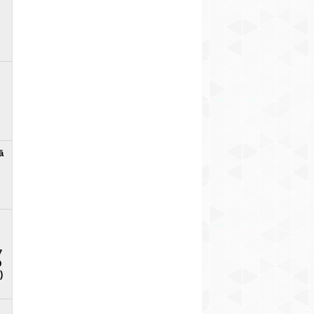
ā
7
D
)