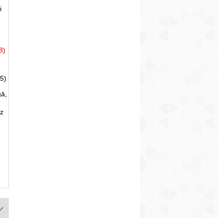
i
8)
5)
gā,
uz