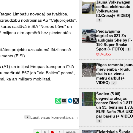
Jaunā Volkswagen
cerība- elektroauto
Volkswagen
as (tagad Limbažu novada) pašvaldība,
ID.Cross(+ VIDEO)
ūvuzraudzību nodrošinās AS "Ceļuprojekts".
5
", kuras sastāvā ir SIA "Nordes būve" un
Piedāvājumā
72 miljonu eiro apmērā bez pievienotās
atgriežas 821 Zs
jaudīgais Shelby F-
150 Super Snake
Sport (+ FOTO)
ilitātes projektu uzsaukumā līdzfinansē
9
uments (EISI).
Rīgas remontu jaun
 (A1) un ietilpst Eiropas transporta tīklā
mērvienība - kļūdu
ļu maršrutā E67 jeb "Via Baltica" posmā,
skaits uz vienu
metru darbu! (+
, kā arī militāro mobilitāti.
VIDEO)
7
Šodien (5.08)
degvielai akcijas
cenas: Dīzelis 1.817
un 95. benzīns 1.73
EUR! Nafta 75.6 US
par barelu (+ VIDEO
Lasīt visus komentārus →
7
9
Elektriskais Škoda
6
1
Atbildēt