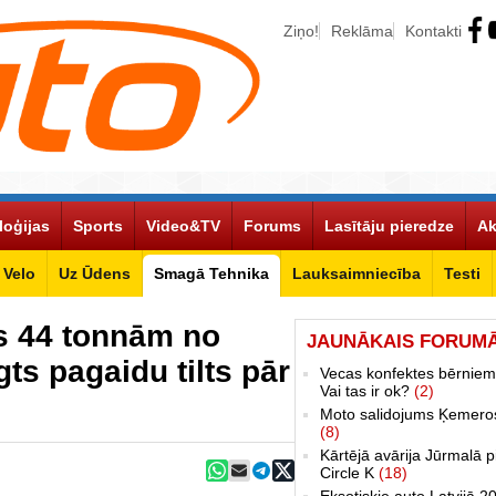
Ziņo!
Reklāma
Kontakti
loģijas
Sports
Video&TV
Forums
Lasītāju pieredze
Ak
Velo
Uz Ūdens
Smagā Tehnika
Lauksaimniecība
Testi
s 44 tonnām no
JAUNĀKAIS FORUM
ts pagaidu tilts pār
Vecas konfektes bērniem
Vai tas ir ok?
(2)
Moto salidojums Ķemero
(8)
Kārtējā avārija Jūrmalā p
Circle K
(18)
Eksotiskie auto Latvijā 2