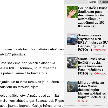
Dienas
Nedēļas
Pēc postošās krusa
Saulkrastu pusē –
desmitiem bojātu
automašīnu un
zaudējumi ap 100
000 eiro
2
Xiaomi piesaka
SkyNomad N70
EREV – luksusa SU
Eiropas tirgum (+
žu puses izvietotas informatīvās ceļazīmes
FOTO)
4
mē LVC pārstāvji.
Škoda uzsāk sava
lielākā modeļa,
usta satiksme pār Salacu Salacgrīvā
jaunā krosovera
spēja ir līdz 52 tonnām, un to izmantos
Peaq, ražošanu (+
s pabeigt jaunā tilta būvdarbus.
FOTO)
1
nojauks, un tā vietā uzbūvēs jaunu četru
Miljardu vērtajam
Aston Martin
 balstiem un tērauda sijām.
debesskrāpim
Maiami atklājušies
veidot gājēju ietvi. Ainažu pusē zemtilta
nopietni defekti
6
ukciju, kas izbūvēta gar Salacas upi, Rīgas
zbūvēs jaunas kāpnes. Gājēju infrastruktūru