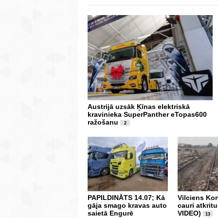
Austrijā uzsāk Ķīnas elektriskā
kravinieka SuperPanther eTopas600
ražošanu
2
PAPILDINĀTS 14.07; Kā
Vilciens Ko
gāja smago kravas auto
cauri atkrit
saietā Engurē
VIDEO)
13