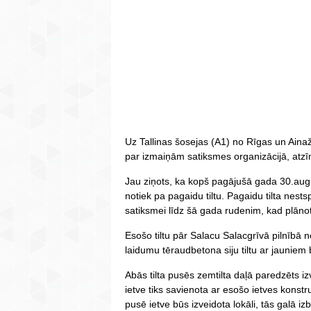
Uz Tallinas šosejas (A1) no Rīgas un Aina
par izmaiņām satiksmes organizācijā, atzī
Jau ziņots, ka kopš pagājušā gada 30.aug
notiek pa pagaidu tiltu. Pagaidu tilta nest
satiksmei līdz šā gada rudenim, kad plānot
Esošo tiltu pār Salacu Salacgrīvā pilnībā 
laidumu tēraudbetona siju tiltu ar jauniem
Abās tilta pusēs zemtilta daļā paredzēts iz
ietve tiks savienota ar esošo ietves konstr
pusē ietve būs izveidota lokāli, tās galā i