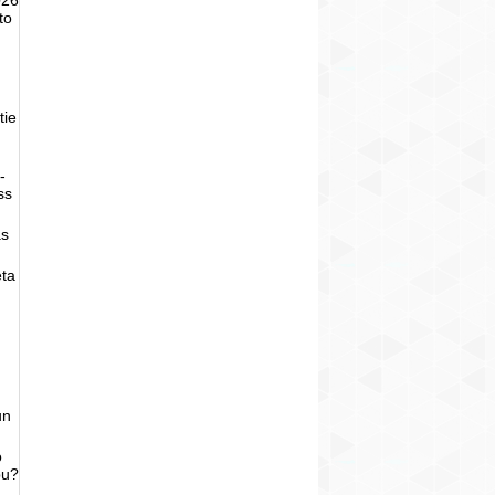
to
tie
-
ss
as
eta
un
o
bu?