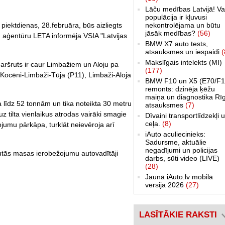
Lāču medības Latvijā! Va
populācija ir kļuvusi
nekontrolējama un būtu
iektdienas, 28.februāra, būs aizliegts
jāsāk medības?
(56)
, aģentūru LETA informēja VSIA "Latvijas
BMW X7 auto tests,
atsauksmes un iespaidi
(
Makslīgais intelekts (MI)
ruts ir caur Limbažiem un Aloju pa
(177)
 Kocēni-Limbaži-Tūja (P11), Limbaži-Aloja
BMW F10 un X5 (E70/F1
remonts: dzinēja ķēžu
maiņa un diagnostika Rī
a līdz 52 tonnām un tika noteikta 30 metru
atsauksmes
(7)
uz tilta vienlaikus atrodas vairāki smagie
Dīvaini transportlīdzekļi 
ceļa.
(8)
žojumu pārkāpa, turklāt neievēroja arī
iAuto aculiecinieks:
Sadursme, aktuālie
negadījumi un policijas
autās masas ierobežojumu autovadītāji
darbs, sūti video (LIVE)
(28)
Jaunā iAuto.lv mobilā
versija 2026
(27)
LASĪTĀKIE RAKSTI