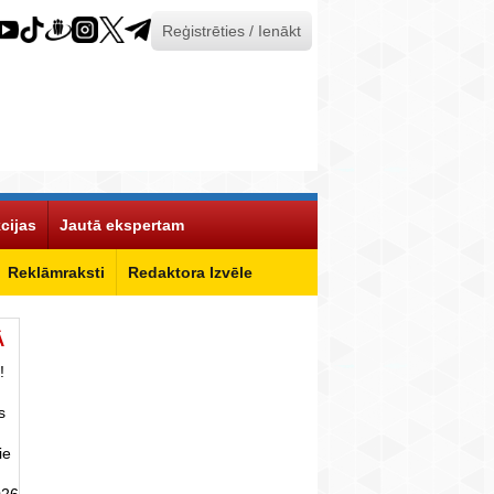
Reģistrēties / Ienākt
cijas
Jautā ekspertam
Reklāmraksti
Redaktora Izvēle
Ā
!
s
ie
026