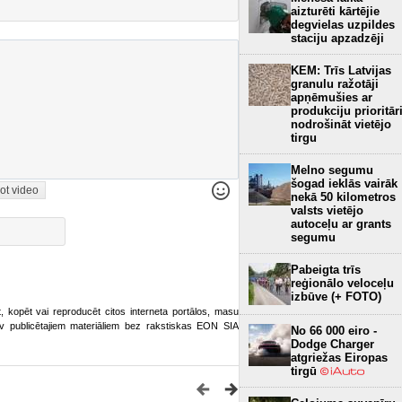
aizturēti kārtējie
degvielas uzpildes
staciju apzadzēji
KEM: Trīs Latvijas
granulu ražotāji
apņēmušies ar
produkciju prioritār
nodrošināt vietējo
tirgu
Melno segumu
šogad ieklās vairāk
ot video
nekā 50 kilometros
valsts vietējo
autoceļu ar grants
segumu
Pabeigta trīs
reģionālo veloceļu
izbūve (+ FOTO)
ot, kopēt vai reproducēt citos interneta portālos, masu
o.lv publicētajiem materiāliem bez rakstiskas EON SIA
No 66 000 eiro -
Dodge Charger
atgriežas Eiropas
tirgū