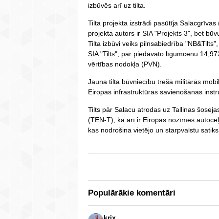
izbūvēs arī uz tilta.
Tilta projekta izstrādi pasūtīja Salacgrīv
projekta autors ir SIA "Projekts 3", bet b
Tilta izbūvi veiks pilnsabiedrība "NB&Tilts
SIA "Tilts", par piedāvāto līgumcenu 14,9
vērtības nodokļa (PVN).
Jauna tilta būvniecību trešā militārās mob
Eiropas infrastruktūras savienošanas instr
Tilts pār Salacu atrodas uz Tallinas šosejas
(TEN-T), kā arī ir Eiropas nozīmes autoce
kas nodrošina vietējo un starpvalstu satiksmi
Populārākie komentāri
krix