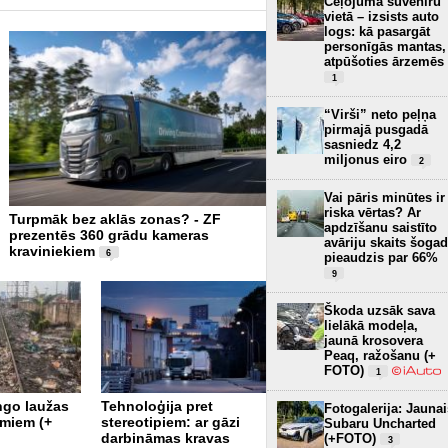
Ceļojuma suvenīru
vietā – izsists auto
logs: kā pasargāt
personīgās mantas,
atpūšoties ārzemēs
1
“Virši” neto peļņa
pirmajā pusgadā
sasniedz 4,2
miljonus eiro
2
Vai pāris minūtes ir
riska vērtas? Ar
Turpmāk bez aklās zonas? - ZF
Beidzot vērtēs kravas auto
apdzīšanu saistīto
prezentēs 360 grādu kameras
uzsākta jauna Euro NCAP
avāriju skaits šogad
kraviniekiem
6
pieaudzis par 66%
9
Škoda uzsāk sava
lielākā modeļa,
jaunā krosovera
Peaq, ražošanu (+
FOTO)
1
ngo laužas
Tehnoloģija pret
Fotogalerija: Jaunai
ASV uzņēmums izstrādā
umiem (+
stereotipiem: ar gāzi
Subaru Uncharted
elektrisku, autonomi
darbināmas kravas
(+FOTO)
3