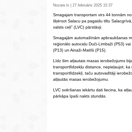
Nozare.lv | 27.februāris 2025 15:37
Smagajam transportam virs 44 tonnām no p
šķērsot Salacu pa pagaidu tiltu Salacgrīvā
valsts ceļi" (LVC) pārstāvji.
Smagajām automašīnām apbraukšanas marš
reģionālo autoceļu Duči-Limbaži (P53) vai
(P13) un Ainaži-Matīši (P15).
Līdz šim atļautais masas ierobežojums bij
transportlīdzekļu distance, nepieļaujot, ka 
transportlīdzekļi, taču autovadītāji ierobe
atļautās masas ierobežojumu.
LVC svēršanas iekārtu dati liecina, ka atļ
pārkāpa īpaši nakts stundās.