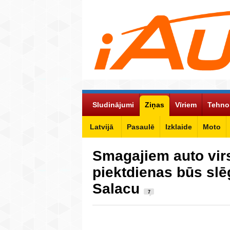
Sludinājumi
Ziņas
Vīriem
Tehno
Latvijā
Pasaulē
Izklaide
Moto
Smagajiem auto vir
piektdienas būs slēg
Salacu
7