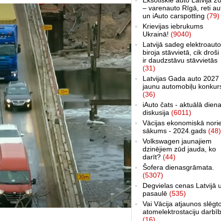
– varenauto Rīgā, reti au
un iAuto carspotting
(79)
Krievijas iebrukums
Ukrainā!
(9040)
Latvijā sadeg elektroauto
biroja stāvvietā, cik droši 
ir daudzstāvu stāvvietās
(31)
Latvijas Gada auto 2027 
jaunu automobiļu konkur
(36)
iAuto čats - aktuālā dien
diskusija
(6011)
Vācijas ekonomiskā nori
sākums - 2024.gads
(48)
Volkswagen jaunajiem
dzinējiem zūd jauda, ko
darīt?
(44)
Šofera dienasgrāmata.
(5307)
Degvielas cenas Latvijā 
pasaulē
(535)
Vai Vācija atjaunos slēgt
atomelektrostaciju darbī
(16)