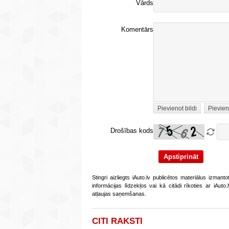
Vārds
Komentārs
Pievienot bildi
Pievien
Drošības kods
Stingri aizliegts iAuto.lv publicētos materiālus izmant
informācijas līdzekļos vai kā citādi rīkoties ar iAut
atļaujas saņemšanas.
CITI RAKSTI