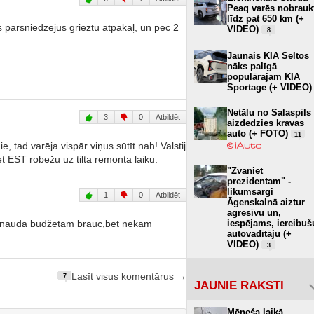
Peaq varēs nobrauk
līdz pat 650 km (+
 pārsniedzējus grieztu atpakaļ, un pēc 2
VIDEO)
8
Jaunais KIA Seltos
nāks palīgā
populārajam KIA
Sportage (+ VIDEO)
Netālu no Salaspils
3
0
Atbildēt
aizdedzies kravas
auto (+ FOTO)
11
, tad varēja vispār viņus sūtīt nah! Valstij
t EST robežu uz tilta remonta laiku.
"Zvaniet
prezidentam" -
likumsargi
1
0
Atbildēt
Āgenskalnā aiztur
agresīvu un,
iespējams, iereibuš
a nauda budžetam brauc,bet nekam
autovadītāju (+
VIDEO)
3
Lasīt visus komentārus →
7
JAUNIE RAKSTI
Mēneša laikā