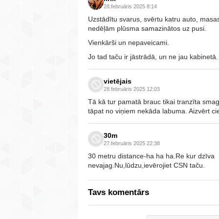
28.februāris 2025 8:14
Uzstādītu svarus, svērtu katru auto, masas
nedēļām plūsma samazinātos uz pusi.
Vienkārši un nepaveicami.
Jo tad taču ir jāstrādā, un ne jau kabinetā.
vietējais
28.februāris 2025 12:03
Tā kā tur pamatā brauc tikai tranzīta smagie
tāpat no viņiem nekāda labuma. Aizvērt cie
30m
27.februāris 2025 22:38
30 metru distance-ha ha ha.Re kur dzīv
nevajag.Nu,lūdzu,ievērojiet CSN taču.
Tavs komentārs