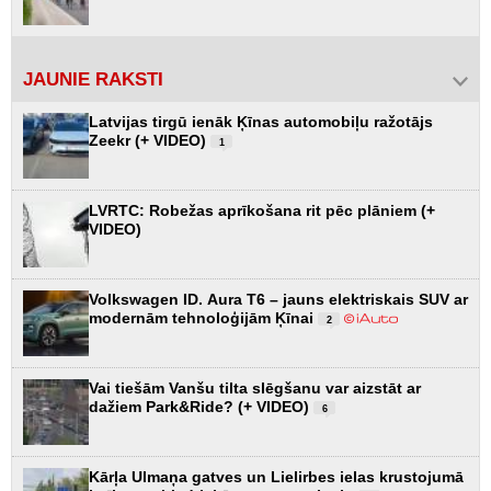
JAUNIE RAKSTI
Latvijas tirgū ienāk Ķīnas automobiļu ražotājs
Zeekr (+ VIDEO)
1
LVRTC: Robežas aprīkošana rit pēc plāniem (+
VIDEO)
Volkswagen ID. Aura T6 – jauns elektriskais SUV ar
modernām tehnoloģijām Ķīnai
2
Vai tiešām Vanšu tilta slēgšanu var aizstāt ar
dažiem Park&Ride? (+ VIDEO)
6
Kārļa Ulmaņa gatves un Lielirbes ielas krustojumā