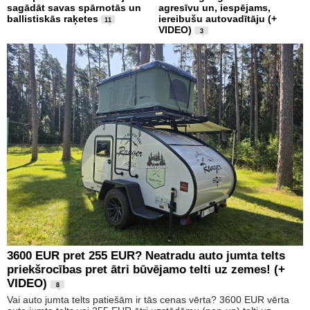
sagādāt savas spārnotās un
agresīvu un, iespējams,
ballistiskās raķetes
iereibušu autovadītāju (+
11
VIDEO)
3
3600 EUR pret 255 EUR? Neatradu auto jumta telts
priekšrocības pret ātri būvējamo telti uz zemes! (+
VIDEO)
8
Vai auto jumta telts patiešām ir tās cenas vērta? 3600 EUR vērta