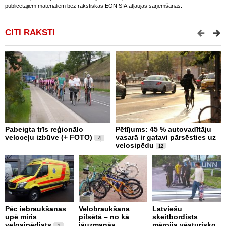
publicētajiem materiāliem bez rakstiskas EON SIA atļaujas saņemšanas.
CITI RAKSTI
Pabeigta trīs reģionālo
Pētījums: 45 % autovadītāju
V
veloceļu izbūve (+ FOTO)
vasarā ir gatavi pārsēsties uz
i
4
velosipēdu
n
12
2
Pēc iebraukšanas
Velobraukšana
Latviešu
upē miris
pilsētā – no kā
skeitbordists
U
velosipēdists
jāuzmanās
mērojis vēsturisko
b
1