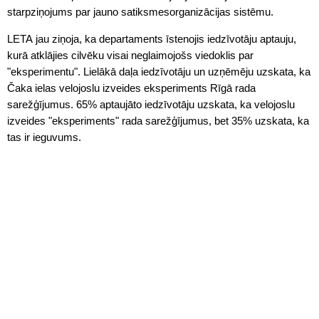
starpziņojums par jauno satiksmesorganizācijas sistēmu.
LETA jau ziņoja, ka departaments īstenojis iedzīvotāju aptauju,
kurā atklājies cilvēku visai neglaimojošs viedoklis par
"eksperimentu". Lielākā daļa iedzīvotāju un uzņēmēju uzskata, ka
Čaka ielas velojoslu izveides eksperiments Rīgā rada
sarežģījumus. 65% aptaujāto iedzīvotāju uzskata, ka velojoslu
izveides "eksperiments" rada sarežģījumus, bet 35% uzskata, ka
tas ir ieguvums.