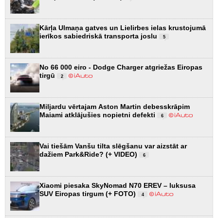
Kārļa Ulmaņa gatves un Lielirbes ielas krustojumā
ierīkos sabiedriskā transporta joslu
5
No 66 000 eiro - Dodge Charger atgriežas Eiropas
tirgū
2
Miljardu vērtajam Aston Martin debesskrāpim
Maiami atklājušies nopietni defekti
6
Vai tiešām Vanšu tilta slēgšanu var aizstāt ar
dažiem Park&Ride? (+ VIDEO)
6
Xiaomi piesaka SkyNomad N70 EREV – luksusa
SUV Eiropas tirgum (+ FOTO)
4