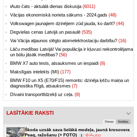
iAuto čats - aktuālā dienas diskusija
(6011)
Vācijas ekonomiskā norieta sākums - 2024.gads
(48)
Volkswagen jaunajiem dzinējiem zūd jauda, ko darīt?
(44)
Degvielas cenas Latvijā un pasaulē
(535)
Vai Vācija atjaunos slēgto atomelektrostaciju darbību?
(16)
Lāču medības Latvijā! Vai populācija ir kļuvusi nekontrolējama
un būtu jāsāk medības?
(56)
BMW X7 auto tests, atsauksmes un iespaidi
(8)
Makslīgais intelekts (MI)
(177)
BMW F10 un X5 (E70/F15) remonts: dzinēja ķēžu maiņa un
diagnostika Rīgā, atsauksmes
(7)
Dīvaini transportlīdzekļi uz ceļa.
(8)
LASĪTĀKIE RAKSTI
Dienas
Nedēļas
Škoda uzsāk sava lielākā modeļa, jaunā krosovera
Peaq, ražošanu (+ FOTO)
1