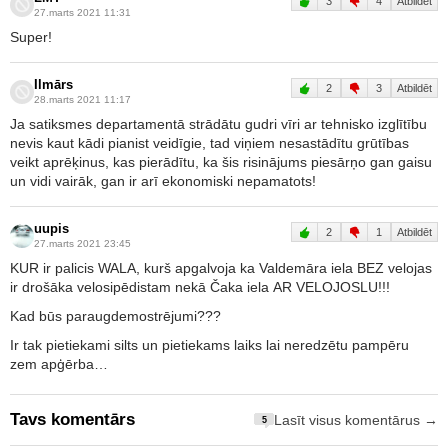
3
4
Atbildēt
27.marts 2021 11:31
Super!
Ilmārs
2
3
Atbildēt
28.marts 2021 11:17
Ja satiksmes departamentā strādātu gudri vīri ar tehnisko izglītību
nevis kaut kādi pianist veidīgie, tad viņiem nesastādītu grūtības
veikt aprēķinus, kas pierādītu, ka šis risinājums piesārņo gan gaisu
un vidi vairāk, gan ir arī ekonomiski nepamatots!
uupis
2
1
Atbildēt
27.marts 2021 23:45
KUR ir palicis WALA, kurš apgalvoja ka Valdemāra iela BEZ velojas
ir drošāka velosipēdistam nekā Čaka iela AR VELOJOSLU!!!
Kad būs paraugdemostrējumi???
Ir tak pietiekami silts un pietiekams laiks lai neredzētu pampēru
zem apģērba…
Tavs komentārs
Lasīt visus komentārus →
5