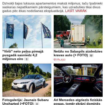
Dzīvokļi šajos luksusa apartamentos maksā miljonus, taču īpašnieki
saskaras nepatīkamiem pārsteigumiem, kas uzradušies tikai divus
gadus pēc ēkas nodošanas ekspluatācijā.
LASĪT VAIRĀK
“Virši” neto peļņa pirmajā
Netālu no Salaspils aizdedzies
pusgadā sasniedz 4,2
kravas auto (+ FOTO)
12
miljonus eiro
3
Fotogalerija: Jaunais Subaru
Arī Mercedes atgriezīs fiziskās
Uncharted (+FOTO)
pogas, tomēr ekrāni dominēs
3