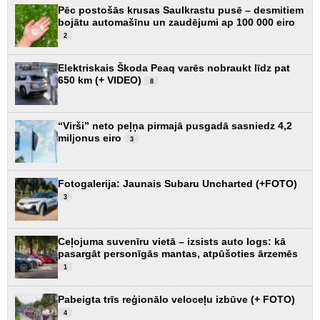
Pēc postošās krusas Saulkrastu pusē – desmitiem
bojātu automašīnu un zaudējumi ap 100 000 eiro
2
Elektriskais Škoda Peaq varēs nobraukt līdz pat
650 km (+ VIDEO)
8
“Virši” neto peļņa pirmajā pusgadā sasniedz 4,2
miljonus eiro
3
Fotogalerija: Jaunais Subaru Uncharted (+FOTO)
3
Ceļojuma suvenīru vietā – izsists auto logs: kā
pasargāt personīgās mantas, atpūšoties ārzemēs
1
Pabeigta trīs reģionālo veloceļu izbūve (+ FOTO)
4