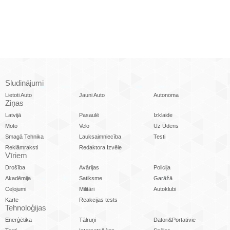
Sludinājumi
Lietoti Auto
Jauni Auto
Autonoma
Ziņas
Latvijā
Pasaulē
Izklaide
Moto
Velo
Uz Ūdens
Smagā Tehnika
Lauksaimniecība
Testi
Reklāmraksti
Redaktora Izvēle
Vīriem
Drošība
Avārijas
Policija
Akadēmija
Satiksme
Garāžā
Ceļojumi
Militāri
Autoklubi
Karte
Reakcijas tests
Tehnoloģijas
Enerģētika
Tālruņi
Datori&Portatīvie