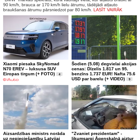
90 km/h, brauca ar 170 km/h lielu ātrumu, tādējādi atļauto
braukšanas ātrumu pārsniedzot par 80 km/h.
LASĪT VAIRĀK
Xiaomi piesaka SkyNomad
Šodien (5.08) degvielai akcijas
N70 EREV – luksusa SUV
cenas: Dīzelis 1.817 un 95.
Eiropas tirgum (+ FOTO)
benzīns 1.737 EUR! Nafta 75.6
4
USD par barelu (+ VIDEO)
9
Aizsardzības ministrs norāda
"Zvaniet prezidentam" -
uz nepieciešamību Latvijai
likumsargi Āgenskalnā aiztur