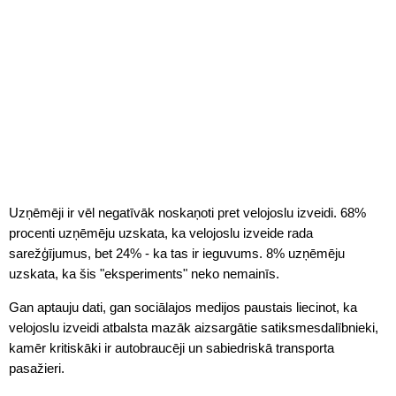
Uzņēmēji ir vēl negatīvāk noskaņoti pret velojoslu izveidi. 68%
procenti uzņēmēju uzskata, ka velojoslu izveide rada
sarežģījumus, bet 24% - ka tas ir ieguvums. 8% uzņēmēju
uzskata, ka šis "eksperiments" neko nemainīs.
Gan aptauju dati, gan sociālajos medijos paustais liecinot, ka
velojoslu izveidi atbalsta mazāk aizsargātie satiksmesdalībnieki,
kamēr kritiskāki ir autobraucēji un sabiedriskā transporta
pasažieri.