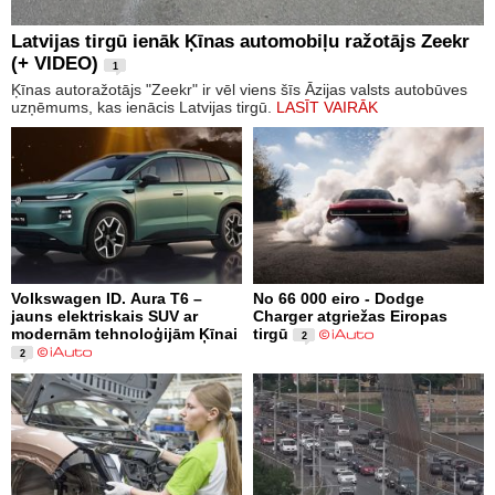
Latvijas tirgū ienāk Ķīnas automobiļu ražotājs Zeekr
(+ VIDEO)
1
Ķīnas autoražotājs "Zeekr" ir vēl viens šīs Āzijas valsts autobūves
uzņēmums, kas ienācis Latvijas tirgū.
LASĪT VAIRĀK
Volkswagen ID. Aura T6 –
No 66 000 eiro - Dodge
jauns elektriskais SUV ar
Charger atgriežas Eiropas
modernām tehnoloģijām Ķīnai
tirgū
2
2