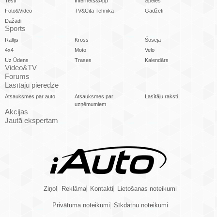
Testi
Internets&App
Spēles
Foto&Video
TV&Cita Tehnika
Gadžeti
Dažādi
Sports
Rallijs
Kross
Šoseja
4x4
Moto
Velo
Uz Ūdens
Trases
Kalendārs
Video&TV
Forums
Lasītāju pieredze
Atsauksmes par auto
Atsauksmes par
Lasītāju raksti
uzņēmumiem
Akcijas
Jautā ekspertam
Ziņo!
Reklāma
Kontakti
Lietošanas noteikumi
Privātuma noteikumi
Sīkdatņu noteikumi