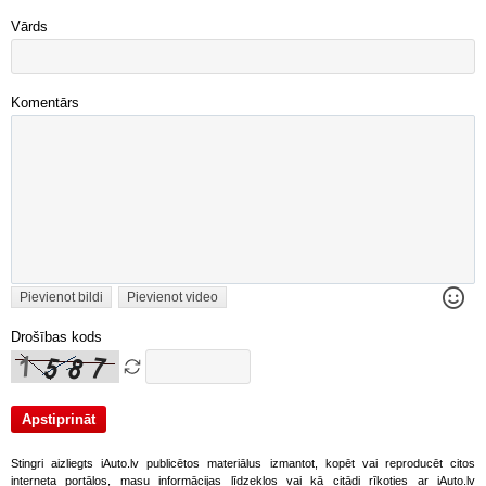
Vārds
Komentārs
Pievienot bildi
Pievienot video
Drošības kods
Stingri aizliegts iAuto.lv publicētos materiālus izmantot, kopēt vai reproducēt citos
interneta portālos, masu informācijas līdzekļos vai kā citādi rīkoties ar iAuto.lv