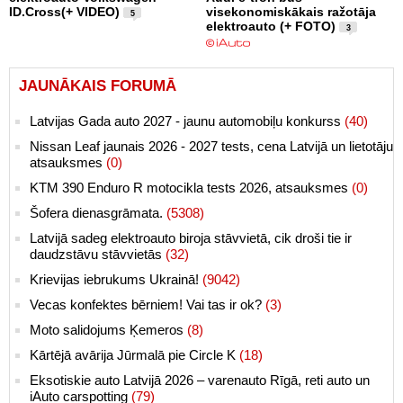
ID.Cross(+ VIDEO)
visekonomiskākais ražotāja
5
elektroauto (+ FOTO)
3
JAUNĀKAIS FORUMĀ
Latvijas Gada auto 2027 - jaunu automobiļu konkurss
(40)
Nissan Leaf jaunais 2026 - 2027 tests, cena Latvijā un lietotāju
atsauksmes
(0)
KTM 390 Enduro R motocikla tests 2026, atsauksmes
(0)
Šofera dienasgrāmata.
(5308)
Latvijā sadeg elektroauto biroja stāvvietā, cik droši tie ir
daudzstāvu stāvvietās
(32)
Krievijas iebrukums Ukrainā!
(9042)
Vecas konfektes bērniem! Vai tas ir ok?
(3)
Moto salidojums Ķemeros
(8)
Kārtējā avārija Jūrmalā pie Circle K
(18)
Eksotiskie auto Latvijā 2026 – varenauto Rīgā, reti auto un
iAuto carspotting
(79)