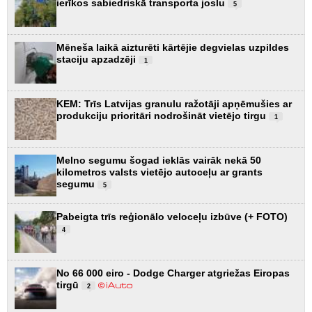
ierīkos sabiedriskā transporta joslu
5
Mēneša laikā aizturēti kārtējie degvielas uzpildes
staciju apzadzēji
1
KEM: Trīs Latvijas granulu ražotāji apņēmušies ar
produkciju prioritāri nodrošināt vietējo tirgu
1
Melno segumu šogad ieklās vairāk nekā 50
kilometros valsts vietējo autoceļu ar grants
segumu
5
Pabeigta trīs reģionālo veloceļu izbūve (+ FOTO)
4
No 66 000 eiro - Dodge Charger atgriežas Eiropas
tirgū
2