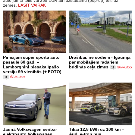
auto jumta telts vai 255 EUR ātri uzstādāmu (pop-up) telti uz
zemes.
LASĪT VAIRĀK
Pirmajam super sporta auto
Drošībai, ne sodiem - Igaunijā
pasaulē 60 gadi –
par mobilajiem radariem
Lamborghini piesaka īpašo
brīdinās ceļa zimes
12
versiju 99 vienībās (+ FOTO)
3
Jaunā Volkswagen cerība-
Tikai 12,8 kWh uz 100 km –
elektroauto Volkswagen
Audi e-tron būs