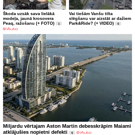
Škoda uzsāk sava lielākā
Vai tiešām Vanšu tilta
modeļa, jaunā krosovera
slēgšanu var aizstāt ar dažiem
Peaq, ražošanu (+ FOTO)
Park&Ride? (+ VIDEO)
1
6
Miljardu vērtajam Aston Martin debesskrāpim Maiami
atklājušies nopietni defekti
6