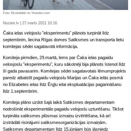
Foto: Ekrānbilde no Youtube.com
Nozare.lv | 27.marts 2021 10:16
Čaka ielas velojoslu "eksperimentu" plānots turpināt līdz
septembrim, liecina Rīgas domes Satiksmes un transporta lietu
komitejas sēdei sagatavotā informācija.
Komiteja pirmdien, 29.martā, lems par Čaka ielas pagaidu
velosjoslu "eksperimentu", kuru sākotnēji bija plānots īstenot līdz
šī gada pavasarim. Komitejas sēdei sagatavotais lēmumprojekts
paredz atbalstīt pagaidu velojoslu Marijas un Čaka ielās posmā
no Elizabetes ielas līdz Ērgļu ielai ekspluatācijas pagarināšanu
līdz 1.septembrim.
Komiteja plāno uzdot šajā laikā Satiksmes departamentam
nodrošināt eksperimentālo pagaidu velojoslu uzturēšanu. Tikšot
turpināta satiksmes plūsmas izmaiņu izvērtēšana, kā arī
izstrādāti risinājumi satiksmesorganizācijas izmaiņām.
Satiksmes departamentam līdz 15.jūnijam būs jāsniedz