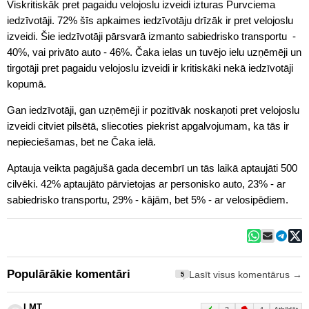
Viskritiskāk pret pagaidu velojoslu izveidi izturas Purvciema
iedzīvotāji. 72% šīs apkaimes iedzīvotāju drīzāk ir pret velojoslu
izveidi. Šie iedzīvotāji pārsvarā izmanto sabiedrisko transportu -
40%, vai privāto auto - 46%. Čaka ielas un tuvējo ielu uzņēmēji un
tirgotāji pret pagaidu velojoslu izveidi ir kritiskāki nekā iedzīvotāji
kopumā.
Gan iedzīvotāji, gan uzņēmēji ir pozitīvāk noskaņoti pret velojoslu
izveidi citviet pilsētā, sliecoties piekrist apgalvojumam, ka tās ir
nepieciešamas, bet ne Čaka ielā.
Aptauja veikta pagājušā gada decembrī un tās laikā aptaujāti 500
cilvēki. 42% aptaujāto pārvietojas ar personisko auto, 23% - ar
sabiedrisko transportu, 29% - kājām, bet 5% - ar velosipēdiem.
Populārākie komentāri
Lasīt visus komentārus →
5
LMT