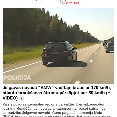
6
Jelgavas novadā “BMW” vadītājs brauc ar 170 km/h,
atļauto braukšanas ātrumu pārkāpjot par 80 km/h (+
VIDEO)
6
Valsts policijas Zemgales reģiona pārvaldes Dienvidzemgales
iecirkņa Reaģēšanas nodaļas amatpersonas, veicot satiksmes
uzraudzību Jelgavas novadā, Cenu pagastā, pamanīja kādu
“BMW” markas spēkratu, kura vadītājs vietā, kur atļauts braukt ar