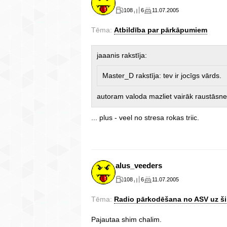
108
6
11.07.2005
Tēma:
Atbildība par pārkāpumiem
jaaanis rakstīja:
Master_D rakstīja: tev ir jocīgs vārds.
autoram valoda mazliet vairāk raustāsn
... plus - veel no stresa rokas triic.
alus_veeders
108
6
11.07.2005
Tēma:
Radio pārkodēšana no ASV uz ši
Pajautaa shim chalim.