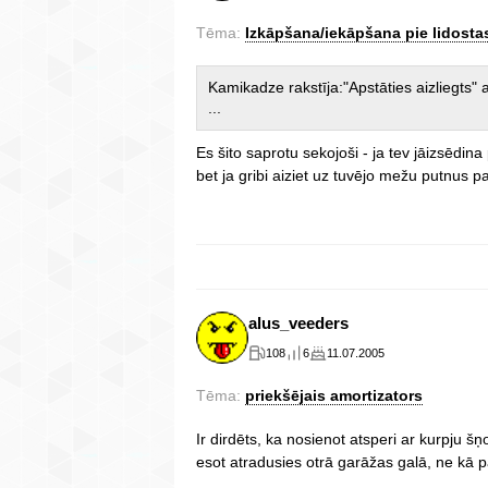
Tēma:
Izkāpšana/iekāpšana pie lidosta
Kamikadze rakstīja:"Apstāties aizliegts" 
...
Es šito saprotu sekojoši - ja tev jāizsēdina 
bet ja gribi aiziet uz tuvējo mežu putnus p
alus_veeders
108
6
11.07.2005
Tēma:
priekšējais amortizators
Ir dirdēts, ka nosienot atsperi ar kurpju š
esot atradusies otrā garāžas galā, ne kā p