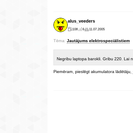
alus_veeders
108
6
11.07.2005
Tēma:
Jautājums elektrospeciālistiem
Negribu laptopa barokli. Gribu 220. Lai n
Piemēram, pieslēgt akumulatora lādētāju, 