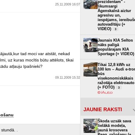
prezidentam" -
25.11.2009 16:07
likumsargi
Āgenskalnā aiztur
agresīvu un,
iespējams, iereibuš
autovadītāju (+
VIDEO)
3
Jaunais KIA Seltos
nāks palīgā
populārajam KIA
jājautā,kur tad moci var atstāt, nekad
Sportage (+ VIDEO)
mi, uz kuras mocītis būtu attēlots, tikai
Tikai 12,8 kWh uz
 kādu atļauju īpašnieki?
100 km – Audi e-tro
būs
09.11.2009 15:32
visekonomiskākais
ražotāja elektroauto
(+ FOTO)
3
JAUNIE RAKSTI
rsošanu
Škoda uzsāk sava
lielākā modeļa,
 stundā. .
jaunā krosovera
Peaq, ražošanu (+