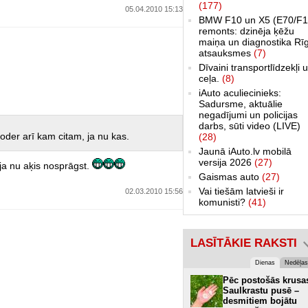
(177)
05.04.2010 15:13
BMW F10 un X5 (E70/F1
remonts: dzinēja ķēžu
maiņa un diagnostika Rī
atsauksmes
(7)
Dīvaini transportlīdzekļi 
ceļa.
(8)
iAuto aculiecinieks:
Sadursme, aktuālie
negadījumi un policijas
darbs, sūti video (LIVE)
oder arī kam citam, ja nu kas.
(28)
Jaunā iAuto.lv mobilā
versija 2026
(27)
ja nu aķis nosprāgst.
Gaismas auto
(27)
Vai tiešām latvieši ir
02.03.2010 15:56
komunisti?
(41)
LASĪTĀKIE RAKSTI
Dienas
Nedēļas
Pēc postošās krusa
Saulkrastu pusē –
desmitiem bojātu