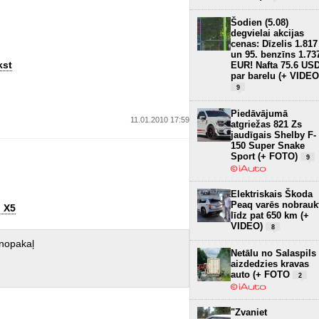
Šodien (5.08)
degvielai akcijas
cenas: Dīzelis 1.817
un 95. benzīns 1.73
kst
EUR! Nafta 75.6 US
par barelu (+ VIDEO
9
Piedāvājumā
11.01.2010 17:59
atgriežas 821 Zs
jaudīgais Shelby F-
150 Super Snake
Sport (+ FOTO)
9
Elektriskais Škoda
Peaq varēs nobrauk
u X5
līdz pat 650 km (+
VIDEO)
8
 nopakaļ
Netālu no Salaspils
aizdedzies kravas
auto (+ FOTO
2
"Zvaniet