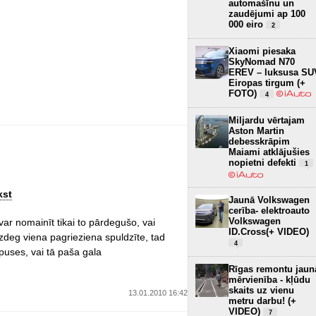
automašīnu un
zaudējumi ap 100
000 eiro
2
Xiaomi piesaka
SkyNomad N70
EREV – luksusa SU
Eiropas tirgum (+
FOTO)
4
Miljardu vērtajam
Aston Martin
debesskrāpim
Maiami atklājušies
nopietni defekti
1
kst
Jaunā Volkswagen
cerība- elektroauto
Volkswagen
ar nomainīt tikai to pārdegušo, vai
ID.Cross(+ VIDEO)
zdeg viena pagrieziena spuldzīte, tad
4
puses, vai tā paša gala
Rīgas remontu jaun
mērvienība - kļūdu
skaits uz vienu
13.01.2010 16:42
metru darbu! (+
VIDEO)
7