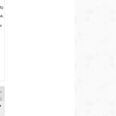
5)
gā,
uz
s