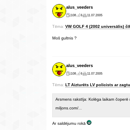
alus_veeders
108
6
11.07.2005
Tēma:
VW GOLF 4 (2002 universālis) čī
Moš gultnis ?
alus_veeders
108
6
11.07.2005
Tēma:
LT Aizturēts LV policists ar zagt
Arsmens rakstīja: Kolēga laikam čoperē
miljons.com/...
Ar saldējumu rokā