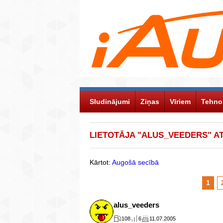
Sludinājumi
Ziņas
Vīriem
Tehno
LIETOTĀJA "ALUS_VEEDERS" A
Kārtot:
Augošā secībā
1
alus_veeders
108
6
11.07.2005