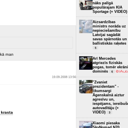
nāks palīgā
populārajam KIA
Sportage (+ VIDEO)
Aizsardzības
ministrs norāda uz
nepieciešamību
Latvijai sagādāt
savas spārnotās un
ballistiskās raķetes
5
ekā man
Arī Mercedes
atgriezīs fiziskās
pogas, tomēr ekrāni
dominēs
6
19.09.2008 13:56
"Zvaniet
prezidentam" -
likumsargi
Āgenskalnā aiztur
agresīvu un,
iespējams, iereibuš
autovadītāju (+
 krasta
VIDEO)
3
Xiaomi piesaka
SkyNomad N70