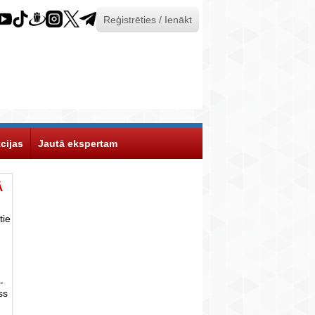
Reģistrēties / Ienākt
cijas
Jautā ekspertam
Ā
tie
-
ss