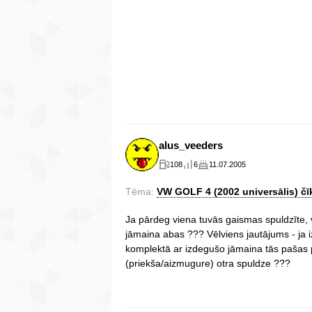
alus_veeders
108
6
11.07.2005
Tēma:
VW GOLF 4 (2002 universālis) čī
Ja pārdeg viena tuvās gaismas spuldzīte, v
jāmaina abas ??? Vēlviens jautājums - ja i
komplektā ar izdegušo jāmaina tās pašas 
(priekša/aizmugure) otra spuldze ???