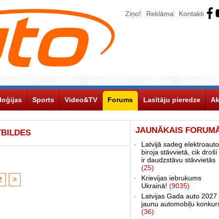
Ziņo!
Reklāma
Kontakti
loģijas
Sports
Video&TV
Forums
Lasītāju pieredze
Ak
JAUNĀKAIS FORUM
TBILDES
Latvijā sadeg elektroauto
biroja stāvvietā, cik droši 
ir daudzstāvu stāvvietās
(25)
Krievijas iebrukums
2
>
Ukrainā!
(9035)
Latvijas Gada auto 2027 
jaunu automobiļu konkur
(36)