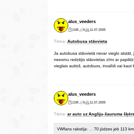
alus_veeders
108
6
11.07.2005
Tēma:
Autobusa stāvvieta
Ja autobusa stāvvietā nevar vieglo atstāt, 
neesmu redzējis stāvvietas zīmi ar papildzī
vieglais autiņš, autobuss, invalīdi vai kaut
alus_veeders
108
6
11.07.2005
Tēma:
ar auto uz Angliju-šauruma šķē
VWfans rakstīja: ... 70 jūdzes jeb 113 km