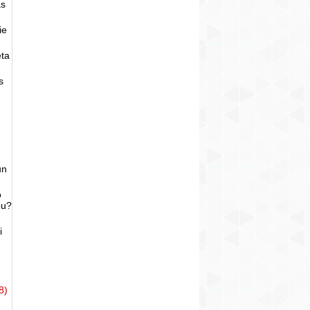
as
ie
eta
s
un
o
bu?
i
8)