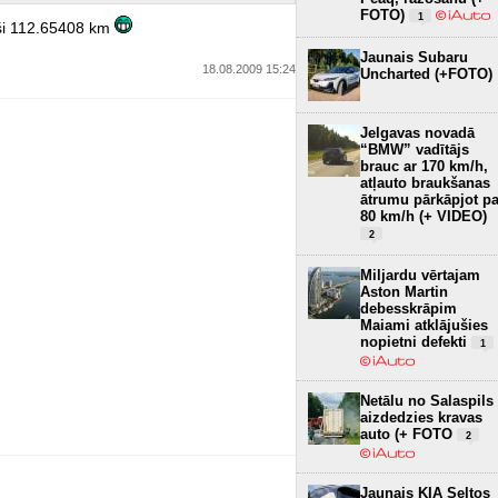
FOTO)
1
ieši 112.65408 km
Jaunais Subaru
18.08.2009 15:24
Uncharted (+FOTO)
Jelgavas novadā
“BMW” vadītājs
brauc ar 170 km/h,
atļauto braukšanas
ātrumu pārkāpjot pa
80 km/h (+ VIDEO)
2
Miljardu vērtajam
Aston Martin
debesskrāpim
Maiami atklājušies
nopietni defekti
1
Netālu no Salaspils
aizdedzies kravas
auto (+ FOTO
2
Jaunais KIA Seltos