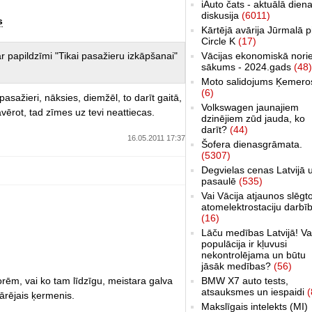
iAuto čats - aktuālā dien
diskusija
(6011)
s
Kārtējā avārija Jūrmalā p
Circle K
(17)
ar papildzīmi "Tikai pasažieru izkāpšanai"
Vācijas ekonomiskā nori
sākums - 2024.gads
(48)
Moto salidojums Ķemero
(6)
pasažieri, nāksies, diemžēl, to darīt gaitā,
Volkswagen jaunajiem
avērot, tad zīmes uz tevi neattiecas.
dzinējiem zūd jauda, ko
darīt?
(44)
16.05.2011 17:37
Šofera dienasgrāmata.
(5307)
Degvielas cenas Latvijā 
pasaulē
(535)
Vai Vācija atjaunos slēgt
atomelektrostaciju darbī
(16)
Lāču medības Latvijā! Va
populācija ir kļuvusi
nekontrolējama un būtu
jāsāk medības?
(56)
ņorēm, vai ko tam līdzīgu, meistara galva
BMW X7 auto tests,
atsauksmes un iespaidi
(
ārējais ķermenis.
Makslīgais intelekts (MI)