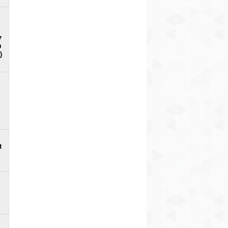
7
D
)
t