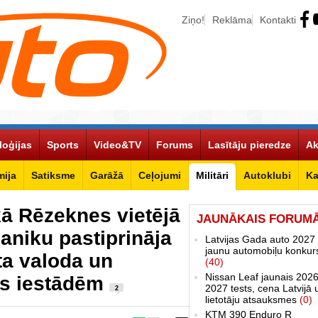
Ziņo!
Reklāma
Kontakti
loģijas
Sports
Video&TV
Forums
Lasītāju pieredze
Ak
ija
Satiksme
Garāžā
Ceļojumi
Militāri
Autoklubi
Ka
kā Rēzeknes vietējā
JAUNĀKAIS FORUM
aniku pastiprināja
Latvijas Gada auto 2027 
jaunu automobiļu konkur
ta valoda un
(40)
Nissan Leaf jaunais 2026
ts iestādēm
2027 tests, cena Latvijā 
2
lietotāju atsauksmes
(0)
KTM 390 Enduro R