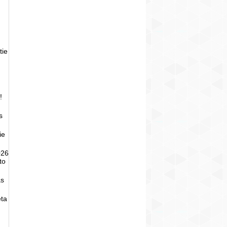
tie
!
s
ie
026
to
as
eta