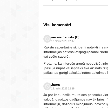
Visi komentāri
vecais Jenots (P)
12.maijs 2026 12:47
Rakstu sacerējušie skribenti noteikti ir sa
informācijas patiesai atspoguļošanai.Normā
vai spētu sacerēt.
Protams, ka interešu grupā nobublicēt info p
īpaši, ja nupat vēl iepriekš tika aicināts "z
pašus tos garīgi sakakāpinātos apkaimes 
Jumu
13.maijs 2026 12:18
Ja par kādu notikumu raksta patiesību vi
valodā, daudzos gadījumos nav tik briesmī
informāciju, dažādus minējumus, neveselīg