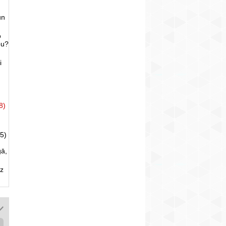
un
o
bu?
i
8)
5)
gā,
uz