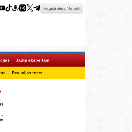
Reģistrēties / Ienākt
cijas
Jautā ekspertam
rte
Reakcijas tests
Ā
-
ss
 -
un