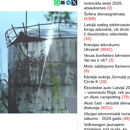
motocikla tests 2026,
atsauksmes
(0)
Šofera dienasgrāmata.
(5308)
Latvijā sadeg elektroauto
biroja stāvvietā, cik droši 
ir daudzstāvu stāvvietās
(32)
Krievijas iebrukums
Ukrainā!
(9042)
Vecas konfektes bērniem
Vai tas ir ok?
(3)
Moto salidojums Ķemero
(8)
Kārtējā avārija Jūrmalā p
Circle K
(18)
Eksotiskie auto Latvijā 2
– varenauto Rīgā, reti au
un iAuto carspotting
(79)
iAuto čats - aktuālā dien
diskusija
(6011)
Vācijas ekonomiskā nori
sākums - 2024.gads
(48)
Volkswagen jaunajiem
dzinējiem zūd jauda, ko