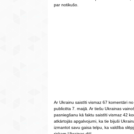
par notikušo.
Ar Ukrainu saistīti vismaz 67 komentāri no 
publicēta 7. maijā. Ar tiešu Ukrainas vain
pasniegšanu kā faktu saistīti vismaz 42 k
atkārtojās apgalvojumi, ka tie bijuši Ukrain
izmantot savu gaisa telpu, ka valdība slēpj
riskam Ukrainas dēļ.