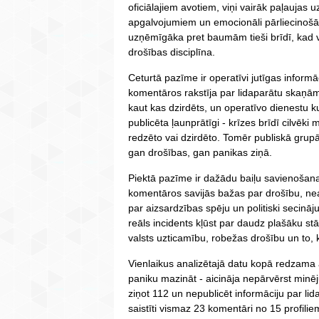
oficiālajiem avotiem, viņi vairāk paļauja
apgalvojumiem un emocionāli pārliecinošām
uzņēmīgāka pret baumām tieši brīdī, kad v
drošības disciplīna.
Ceturtā pazīme ir operatīvi jutīgas informā
komentāros rakstīja par lidaparātu skaņām
kaut kas dzirdēts, un operatīvo dienestu k
publicēta ļaunprātīgi - krīzes brīdī cilvēki
redzēto vai dzirdēto. Tomēr publiskā grup
gan drošības, gan panikas ziņā.
Piektā pazīme ir dažādu baiļu savienoša
komentāros savijās bažas par drošību, ne
par aizsardzības spēju un politiski secinā
reāls incidents kļūst par daudz plašāku stā
valsts uzticamību, robežas drošību un to, ku
Vienlaikus analizētajā datu kopā redzama ar
paniku mazināt - aicināja nepārvērst minēj
ziņot 112 un nepublicēt informāciju par li
saistīti vismaz 23 komentāri no 15 profilie