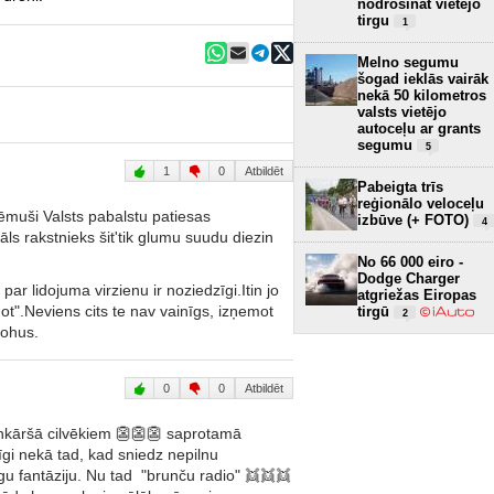
nodrošināt vietējo
tirgu
1
Melno segumu
šogad ieklās vairāk
nekā 50 kilometros
valsts vietējo
autoceļu ar grants
segumu
5
1
0
Atbildēt
Pabeigta trīs
reģionālo veloceļu
ņēmuši Valsts pabalstu patiesas
izbūve (+ FOTO)
4
ls rakstnieks šit'tik glumu suudu diezin
No 66 000 eiro -
Dodge Charger
ar lidojuma virzienu ir noziedzīgi.Itin jo
atgriežas Eiropas
iņot".Neviens cits te nav vainīgs, izņemot
tirgū
2
lohus.
0
0
Atbildēt
enkāršā cilvēkiem 👺👺👺 saprotamā
gi nekā tad, kad sniedz nepilnu
u fantāziju. Nu tad "brunču radio" 👯👯👯