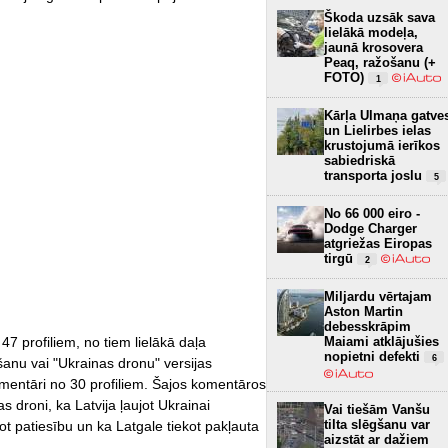
Škoda uzsāk sava
lielākā modeļa,
jaunā krosovera
Peaq, ražošanu (+
FOTO)
1
Kārļa Ulmaņa gatve
un Lielirbes ielas
krustojumā ierīkos
sabiedriskā
transporta joslu
5
No 66 000 eiro -
Dodge Charger
atgriežas Eiropas
tirgū
2
Miljardu vērtajam
Aston Martin
debesskrāpim
Maiami atklājušies
47 profiliem, no tiem lielākā daļa
nopietni defekti
6
ošanu vai "Ukrainas dronu" versijas
omentāri no 30 profiliem. Šajos komentāros
as droni, ka Latvija ļaujot Ukrainai
Vai tiešām Vanšu
tilta slēgšanu var
ot patiesību un ka Latgale tiekot pakļauta
aizstāt ar dažiem