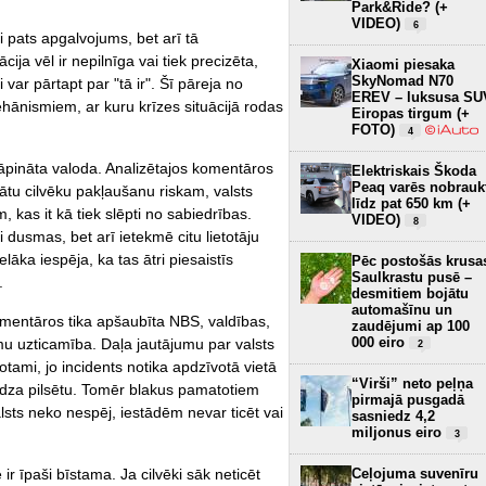
Park&Ride? (+
VIDEO)
6
 pats apgalvojums, bet arī tā
ija vēl ir nepilnīga vai tiek precizēta,
Xiaomi piesaka
SkyNomad N70
var pārtapt par "tā ir". Šī pāreja no
EREV – luksusa SU
hānismiem, ar kuru krīzes situācijā rodas
Eiropas tirgum (+
FOTO)
4
kāpināta valoda. Analizētajos komentāros
Elektriskais Škoda
Peaq varēs nobrauk
ātu cilvēku pakļaušanu riskam, valsts
līdz pat 650 km (+
 kas it kā tiek slēpti no sabiedrības.
VIDEO)
8
 dusmas, bet arī ietekmē citu lietotāju
lāka iespēja, ka tas ātri piesaistīs
Pēc postošās krusa
Saulkrastu pusē –
.
desmitiem bojātu
automašīnu un
mentāros tika apšaubīta NBS, valdības,
zaudējumi ap 100
000 eiro
mu uzticamība. Daļa jautājumu par valsts
2
tami, jo incidents notika apdzīvotā vietā
“Virši” neto peļņa
iedza pilsētu. Tomēr blakus pamatotiem
pirmajā pusgadā
lsts neko nespēj, iestādēm nevar ticēt vai
sasniedz 4,2
miljonus eiro
3
Ceļojuma suvenīru
r īpaši bīstama. Ja cilvēki sāk neticēt