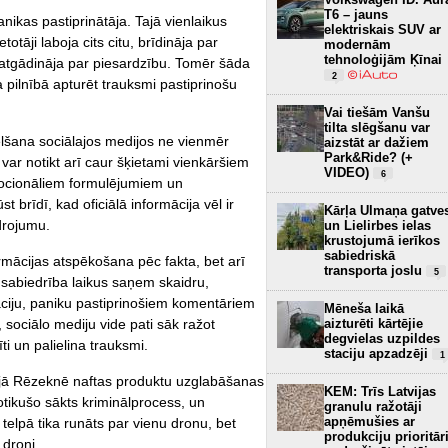
T6 – jauns
anikas pastiprinātāja. Tajā vienlaikus
elektriskais SUV ar
otāji laboja cits citu, brīdināja par
modernām
tehnoloģijām Ķīnai
atgādināja par piesardzību. Tomēr šāda
2
 pilnībā apturēt trauksmi pastiprinošu
Vai tiešām Vanšu
tilta slēgšanu var
lšana sociālajos medijos ne vienmēr
aizstāt ar dažiem
Park&Ride? (+
 var notikt arī caur šķietami vienkāršiem
VIDEO)
6
ocionāliem formulējumiem un
 brīdī, kad oficiālā informācija vēl ir
Kārļa Ulmaņa gatve
idrojumu.
un Lielirbes ielas
krustojumā ierīkos
sabiedriskā
ormācijas atspēkošana pēc fakta, bet arī
transporta joslu
5
 sabiedrība laikus saņem skaidru,
āciju, paniku pastiprinošiem komentāriem
Mēneša laikā
aizturēti kārtējie
 sociālo mediju vide pati sāk ražot
degvielas uzpildes
i un palielina trauksmi.
staciju apzadzēji
1
maijā Rēzeknē naftas produktu uzglabāšanas
KEM: Trīs Latvijas
notikušo sākts kriminālprocess, un
granulu ražotāji
apņēmušies ar
telpā tika runāts par vienu dronu, bet
produkciju prioritār
 droni.