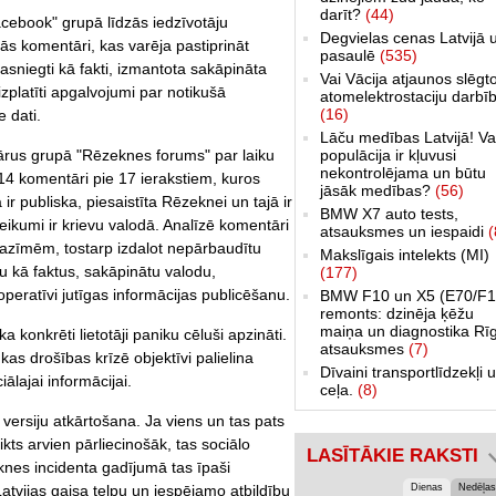
darīt?
(44)
cebook" grupā līdzās iedzīvotāju
Degvielas cenas Latvijā 
s komentāri, kas varēja pastiprināt
pasaulē
(535)
asniegti kā fakti, izmantota sakāpināta
Vai Vācija atjaunos slēgt
izplatīti apgalvojumi par notikušā
atomelektrostaciju darbī
(16)
 dati.
Lāču medības Latvijā! Va
populācija ir kļuvusi
ārus grupā "Rēzeknes forums" par laiku
nekontrolējama un būtu
714 komentāri pie 17 ierakstiem, kuros
jāsāk medības?
(56)
 ir publiska, piesaistīta Rēzeknei un tajā ir
BMW X7 auto tests,
ikumi ir krievu valodā. Analīzē komentāri
atsauksmes un iespaidi
(
pazīmēm, tostarp izdalot nepārbaudītu
Makslīgais intelekts (MI)
 kā faktus, sakāpinātu valodu,
(177)
peratīvi jutīgas informācijas publicēšanu.
BMW F10 un X5 (E70/F1
remonts: dzinēja ķēžu
maiņa un diagnostika Rī
 konkrēti lietotāji paniku cēluši apzināti.
atsauksmes
(7)
s drošības krīzē objektīvi palielina
Dīvaini transportlīdzekļi 
ālajai informācijai.
ceļa.
(8)
ersiju atkārtošana. Ja viens un tas pats
kts arvien pārliecinošāk, tas sociālo
LASĪTĀKIE RAKSTI
knes incidenta gadījumā tas īpaši
Dienas
Nedēļas
tvijas gaisa telpu un iespējamo atbildību