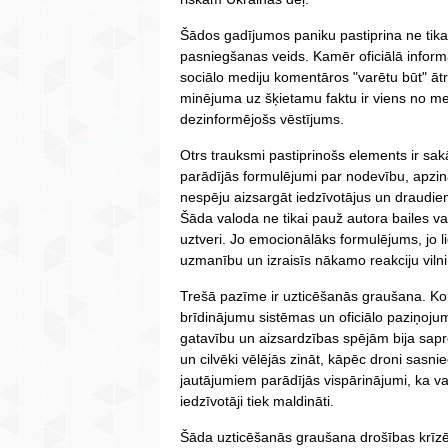
Šādos gadījumos paniku pastiprina ne tikai
pasniegšanas veids. Kamēr oficiālā informāc
sociālo mediju komentāros "varētu būt" ātri 
minējuma uz šķietamu faktu ir viens no me
dezinformējošs vēstījums.
Otrs trauksmi pastiprinošs elements ir sa
parādījās formulējumi par nodevību, apzin
nespēju aizsargāt iedzīvotājus un draudiem,
Šāda valoda ne tikai pauž autora bailes vai
uztveri. Jo emocionālāks formulējums, jo lie
uzmanību un izraisīs nākamo reakciju vilni
Trešā pazīme ir uzticēšanās graušana. Ko
brīdinājumu sistēmas un oficiālo paziņoju
gatavību un aizsardzības spējām bija sapro
un cilvēki vēlējās zināt, kāpēc droni sasn
jautājumiem parādījās vispārinājumi, ka va
iedzīvotāji tiek maldināti.
Šāda uzticēšanās graušana drošības krīzē i