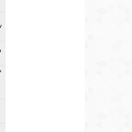
V
t
s