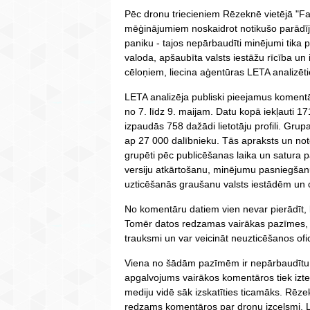
Pēc dronu triecieniem Rēzeknē vietējā "Fa
mēģinājumiem noskaidrot notikušo parādījā
paniku - tajos nepārbaudīti minējumi tika p
valoda, apšaubīta valsts iestāžu rīcība un 
cēloņiem, liecina aģentūras LETA analizētie
LETA analizēja publiski pieejamus koment
no 7. līdz 9. maijam. Datu kopā iekļauti 1
izpaudās 758 dažādi lietotāju profili. Grupa
ap 27 000 dalībnieku. Tās apraksts un note
grupēti pēc publicēšanas laika un satura 
versiju atkārtošanu, minējumu pasniegšanu
uzticēšanās graušanu valsts iestādēm un o
No komentāru datiem vien nevar pierādīt, ka
Tomēr datos redzamas vairākas pazīmes, ka
trauksmi un var veicināt neuzticēšanos ofici
Viena no šādām pazīmēm ir nepārbaudītu v
apgalvojums vairākos komentāros tiek iztei
mediju vidē sāk izskatīties ticamāks. Rēze
redzams komentāros par dronu izcelsmi, La