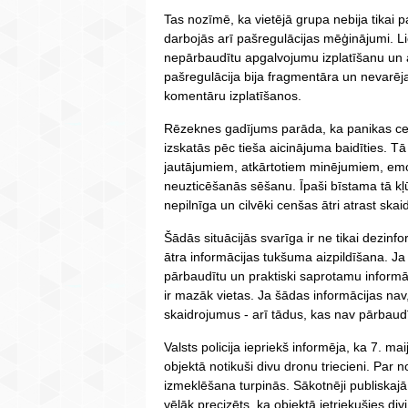
Tas nozīmē, ka vietējā grupa nebija tikai p
darbojās arī pašregulācijas mēģinājumi. Liet
nepārbaudītu apgalvojumu izplatīšanu un 
pašregulācija bija fragmentāra un nevarēja
komentāru izplatīšanos.
Rēzeknes gadījums parāda, ka panikas ce
izskatās pēc tieša aicinājuma baidīties. Tā
jautājumiem, atkārtotiem minējumiem, em
neuzticēšanās sēšanu. Īpaši bīstama tā kļūst
nepilnīga un cilvēki cenšas ātri atrast ska
Šādās situācijās svarīga ir ne tikai dezinf
ātra informācijas tukšuma aizpildīšana. Ja
pārbaudītu un praktiski saprotamu inform
ir mazāk vietas. Ja šādas informācijas nav,
skaidrojumus - arī tādus, kas nav pārbaudīt
Valsts policija iepriekš informēja, ka 7. 
objektā notikuši divu dronu triecieni. Par 
izmeklēšana turpinās. Sākotnēji publiskajā 
vēlāk precizēts, ka objektā ietriekušies divi