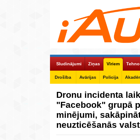
Sludinājumi
Ziņas
Vīriem
Tehno
Drošība
Avārijas
Policija
Akadēm
Dronu incidenta lai
"Facebook" grupā p
minējumi, sakāpinā
neuzticēšanās vals