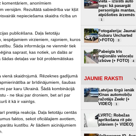
vietā – izsists auto
s uz komentāriem, anonīmiem
logs: kā pasargāt
 versijām. Rezultātā sabiedrība var kļūt
personīgās mantas,
atpūšoties ārzemēs
isvairāk nepieciešama skaidra rīcība un
1
Fotogalerija: Jaunai
cijas publicēšana. Daļa lietotāju
Subaru Uncharted
, iespējamiem virzieniem, rajoniem, kuros
(+FOTO)
3
ustību. Šāda informācija ne vienmēr tiek
Pabeigta trīs
 mēģina saprast, kas notiek, un dalās ar
reģionālo veloceļu
ā šādas detaļas var būt problemātiskas
izbūve (+ FOTO)
4
na vienā skaidrojumā. Rēzeknes gadījumā
JAUNIE RAKSTI
apmierinātība ar brīdinājumiem, šaubas
jumi par karu Ukrainā. Šādā kombinācijā
Latvijas tirgū ienāk
Ķīnas automobiļu
stu - ne tikai par droniem, bet arī par
ražotājs Zeekr (+
rš it kā ir vainīgs.
VIDEO)
1
ī pretēja reakcija. Daļa lietotāju centās
LVRTC: Robežas
umus faktos, sekot oficiālajiem avotiem,
aprīkošana rit pēc
plāniem (+ VIDEO)
daparātu kustību. Ar šādiem aicinājumiem
m.
Volkswagen ID. Aur