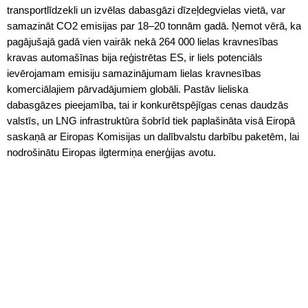
transportlīdzekli un izvēlas dabasgāzi dīzeļdegvielas vietā, var
samazināt CO2 emisijas par 18–20 tonnām gadā. Ņemot vērā, ka
pagājušajā gadā vien vairāk nekā 264 000 lielas kravnesības
kravas automašīnas bija reģistrētas ES, ir liels potenciāls
ievērojamam emisiju samazinājumam lielas kravnesības
komerciālajiem pārvadājumiem globāli. Pastāv lieliska
dabasgāzes pieejamība, tai ir konkurētspējīgas cenas daudzās
valstīs, un LNG infrastruktūra šobrīd tiek paplašināta visā Eiropā
saskaņā ar Eiropas Komisijas un dalībvalstu darbību paketēm, lai
nodrošinātu Eiropas ilgtermiņa enerģijas avotu.