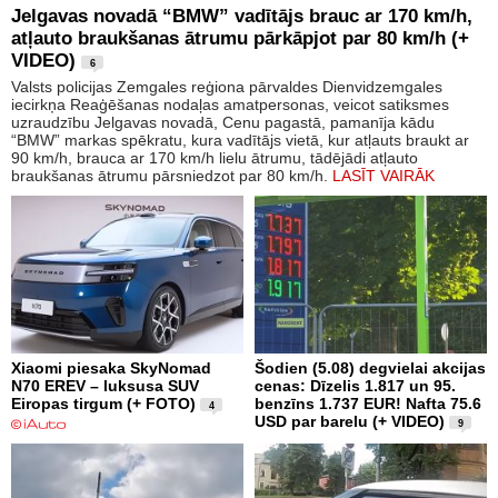
Jelgavas novadā “BMW” vadītājs brauc ar 170 km/h,
atļauto braukšanas ātrumu pārkāpjot par 80 km/h (+
VIDEO)
6
Valsts policijas Zemgales reģiona pārvaldes Dienvidzemgales
iecirkņa Reaģēšanas nodaļas amatpersonas, veicot satiksmes
uzraudzību Jelgavas novadā, Cenu pagastā, pamanīja kādu
“BMW” markas spēkratu, kura vadītājs vietā, kur atļauts braukt ar
90 km/h, brauca ar 170 km/h lielu ātrumu, tādējādi atļauto
braukšanas ātrumu pārsniedzot par 80 km/h.
LASĪT VAIRĀK
Xiaomi piesaka SkyNomad
Šodien (5.08) degvielai akcijas
N70 EREV – luksusa SUV
cenas: Dīzelis 1.817 un 95.
Eiropas tirgum (+ FOTO)
benzīns 1.737 EUR! Nafta 75.6
4
USD par barelu (+ VIDEO)
9