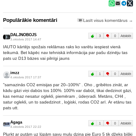
Populārākie komentāri
Lasīt visus komentārus →
10
DALJNOBOJS
3
0
Atbildēt
3.oktobris 2017 14:47
IAUTO kārtējs spožais reklāmas raks ko varētu iespiest vienā
teikumā. Bet kāpēc nav tehniskā informācija par pašu dzinēju tas
pats uz D13 bāzes vai pilnīgi jauns
imzz
1
0
Atbildēt
4.oktobris 2017 17:37
"samazinās CO2 emisijas par 20–100%" . Oho , gribētos zināt, ar
kādu gāzi viņi dabūs tos 100%. 100% var dabūt, tikai dedzinot gāzi,
kas nemaz nesatur oglekli, piemēram , ūdeņradi. Metāns, CH4 ,
satur oglekli, un to sadedzinot , loģiski, rodas CO2 arī. Ar etānu tas
pats utt.
Agaga
1
0
Atbildēt
4.oktobris 2017 22:22
Pļurkt ar putām uz lūpām savu muļu dzina pie Euro 5 tik džeks bišķi