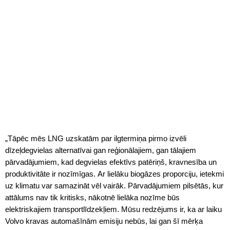
„Tāpēc mēs LNG uzskatām par ilgtermiņa pirmo izvēli
dīzeļdegvielas alternatīvai gan reģionālajiem, gan tālajiem
pārvadājumiem, kad degvielas efektīvs patēriņš, kravnesība un
produktivitāte ir nozīmīgas. Ar lielāku biogāzes proporciju, ietekmi
uz klimatu var samazināt vēl vairāk. Pārvadājumiem pilsētās, kur
attālums nav tik kritisks, nākotnē lielāka nozīme būs
elektriskajiem transportlīdzekļiem. Mūsu redzējums ir, ka ar laiku
Volvo kravas automašīnām emisiju nebūs, lai gan šī mērķa