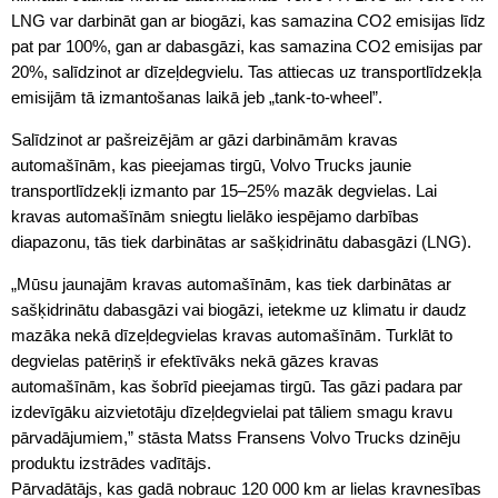
LNG var darbināt gan ar biogāzi, kas samazina CO2 emisijas līdz
pat par 100%, gan ar dabasgāzi, kas samazina CO2 emisijas par
20%, salīdzinot ar dīzeļdegvielu. Tas attiecas uz transportlīdzekļa
emisijām tā izmantošanas laikā jeb „tank-to-wheel”.
Salīdzinot ar pašreizējām ar gāzi darbināmām kravas
automašīnām, kas pieejamas tirgū, Volvo Trucks jaunie
transportlīdzekļi izmanto par 15–25% mazāk degvielas. Lai
kravas automašīnām sniegtu lielāko iespējamo darbības
diapazonu, tās tiek darbinātas ar sašķidrinātu dabasgāzi (LNG).
„Mūsu jaunajām kravas automašīnām, kas tiek darbinātas ar
sašķidrinātu dabasgāzi vai biogāzi, ietekme uz klimatu ir daudz
mazāka nekā dīzeļdegvielas kravas automašīnām. Turklāt to
degvielas patēriņš ir efektīvāks nekā gāzes kravas
automašīnām, kas šobrīd pieejamas tirgū. Tas gāzi padara par
izdevīgāku aizvietotāju dīzeļdegvielai pat tāliem smagu kravu
pārvadājumiem,” stāsta Matss Fransens Volvo Trucks dzinēju
produktu izstrādes vadītājs.
Pārvadātājs, kas gadā nobrauc 120 000 km ar lielas kravnesības