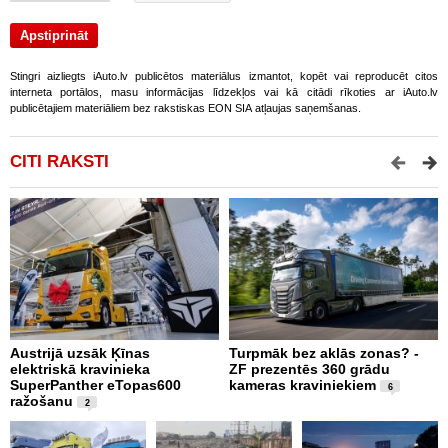
Stingri aizliegts iAuto.lv publicētos materiālus izmantot, kopēt vai reproducēt citos
interneta portālos, masu informācijas līdzekļos vai kā citādi rīkoties ar iAuto.lv
publicētajiem materiāliem bez rakstiskas EON SIA atļaujas saņemšanas.
CITI RAKSTI
Austrijā uzsāk Ķīnas
Turpmāk bez aklās zonas? -
B
elektriskā kravinieka
ZF prezentēs 360 grādu
d
SuperPanther eTopas600
kameras kraviniekiem
N
6
ražošanu
2