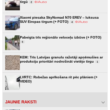
tirgū
2
Xiaomi piesaka SkyNomad N70 EREV – luksusa
SUV Eiropas tirgum (+ FOTO)
4
Pabeigta trīs reģionālo veloceļu izbūve (+ FOTO)
5
KEM: Trīs Latvijas granulu ražotāji apņēmušies ar
produkciju prioritāri nodrošināt vietējo tirgu
1
LVRTC: Robežas aprīkošana rit pēc plāniem (+
VIDEO)
JAUNIE RAKSTI