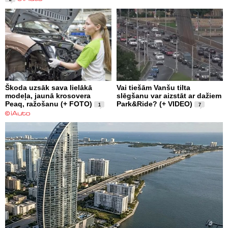
Škoda uzsāk sava lielākā
Vai tiešām Vanšu tilta
modeļa, jaunā krosovera
slēgšanu var aizstāt ar dažiem
Peaq, ražošanu (+ FOTO)
Park&Ride? (+ VIDEO)
1
7