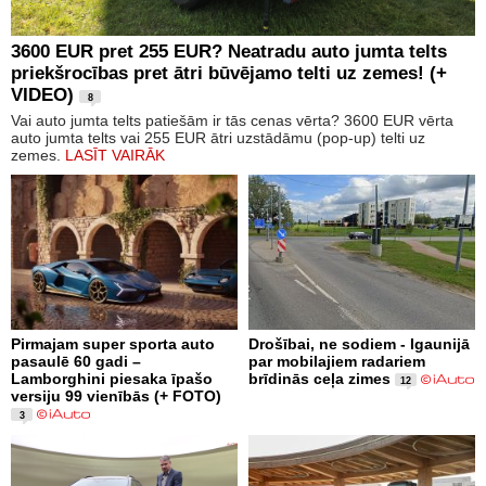
3600 EUR pret 255 EUR? Neatradu auto jumta telts
priekšrocības pret ātri būvējamo telti uz zemes! (+
VIDEO)
8
Vai auto jumta telts patiešām ir tās cenas vērta? 3600 EUR vērta
auto jumta telts vai 255 EUR ātri uzstādāmu (pop-up) telti uz
zemes.
LASĪT VAIRĀK
Pirmajam super sporta auto
Drošībai, ne sodiem - Igaunijā
pasaulē 60 gadi –
par mobilajiem radariem
Lamborghini piesaka īpašo
brīdinās ceļa zimes
12
versiju 99 vienībās (+ FOTO)
3