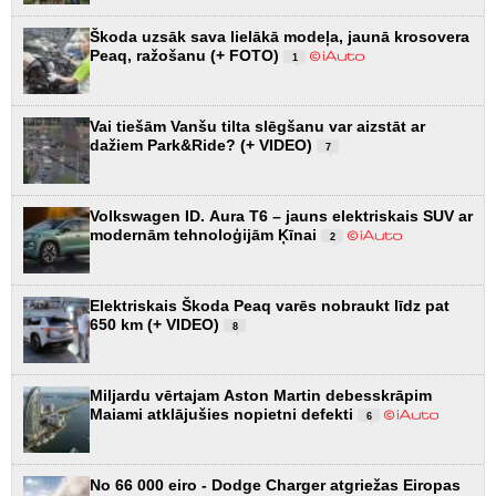
Škoda uzsāk sava lielākā modeļa, jaunā krosovera
Peaq, ražošanu (+ FOTO)
1
Vai tiešām Vanšu tilta slēgšanu var aizstāt ar
dažiem Park&Ride? (+ VIDEO)
7
Volkswagen ID. Aura T6 – jauns elektriskais SUV ar
modernām tehnoloģijām Ķīnai
2
Elektriskais Škoda Peaq varēs nobraukt līdz pat
650 km (+ VIDEO)
8
Miljardu vērtajam Aston Martin debesskrāpim
Maiami atklājušies nopietni defekti
6
No 66 000 eiro - Dodge Charger atgriežas Eiropas