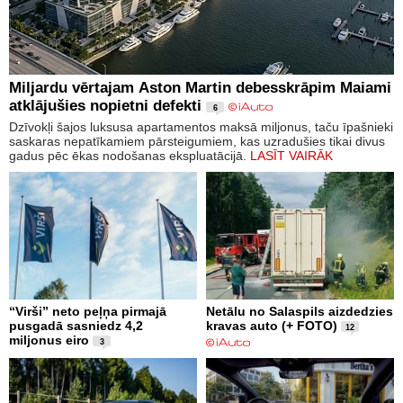
Miljardu vērtajam Aston Martin debesskrāpim Maiami
atklājušies nopietni defekti
6
Dzīvokļi šajos luksusa apartamentos maksā miljonus, taču īpašnieki
saskaras nepatīkamiem pārsteigumiem, kas uzradušies tikai divus
gadus pēc ēkas nodošanas ekspluatācijā.
LASĪT VAIRĀK
“Virši” neto peļņa pirmajā
Netālu no Salaspils aizdedzies
pusgadā sasniedz 4,2
kravas auto (+ FOTO)
12
miljonus eiro
3