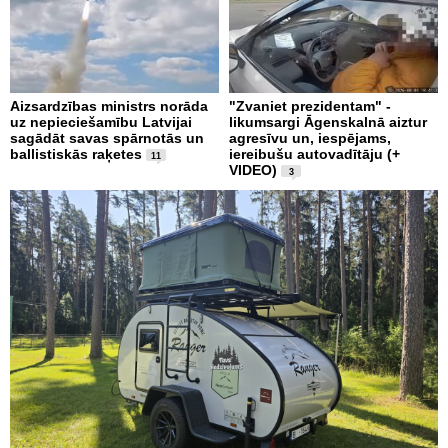
Aizsardzības ministrs norāda
"Zvaniet prezidentam" -
uz nepieciešamību Latvijai
likumsargi Āgenskalnā aiztur
sagādāt savas spārnotās un
agresīvu un, iespējams,
ballistiskās raķetes
iereibušu autovadītāju (+
11
VIDEO)
3