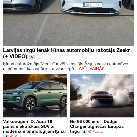
Latvijas tirgū ienāk Ķīnas automobiļu ražotājs Zeekr
(+ VIDEO)
5
Ķīnas autoražotājs "Zeekr" ir vēl viens šīs Āzijas valsts autobūves
uzņēmums, kas ienācis Latvijas tirgū.
LASĪT VAIRĀK
Volkswagen ID. Aura T6 –
No 66 000 eiro - Dodge
jauns elektriskais SUV ar
Charger atgriežas Eiropas
modernām tehnoloģijām Ķīnai
tirgū
2
2