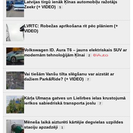
Latvijas tirgū ienāk Ķīnas automobiļu ražotājs
Zeekr (+ VIDEO)
5
LVRTC: Robežas aprīkošana rit pēc plāniem (+
VIDEO)
Volkswagen ID. Aura T6 – jauns elektriskais SUV ar
modernām tehnoloģijām Ķīnai
2
Vai tiešām Vanšu tilta slēgšanu var aizstāt ar
dažiem Park&Ride? (+ VIDEO)
7
Kārļa Ulmaņa gatves un Lielirbes ielas krustojumā
ierīkos sabiedriskā transporta joslu
7
Mēneša laikā aizturēti kārtējie degvielas uzpildes
staciju apzadzēji
1