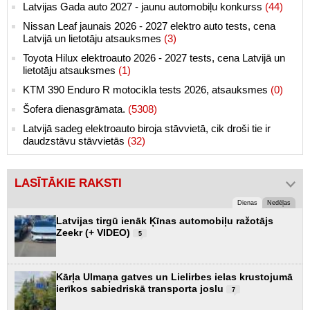
Latvijas Gada auto 2027 - jaunu automobiļu konkurss
(44)
Nissan Leaf jaunais 2026 - 2027 elektro auto tests, cena
Latvijā un lietotāju atsauksmes
(3)
Toyota Hilux elektroauto 2026 - 2027 tests, cena Latvijā un
lietotāju atsauksmes
(1)
KTM 390 Enduro R motocikla tests 2026, atsauksmes
(0)
Šofera dienasgrāmata.
(5308)
Latvijā sadeg elektroauto biroja stāvvietā, cik droši tie ir
daudzstāvu stāvvietās
(32)
LASĪTĀKIE RAKSTI
Dienas
Nedēļas
Latvijas tirgū ienāk Ķīnas automobiļu ražotājs
Zeekr (+ VIDEO)
5
Kārļa Ulmaņa gatves un Lielirbes ielas krustojumā
ierīkos sabiedriskā transporta joslu
7