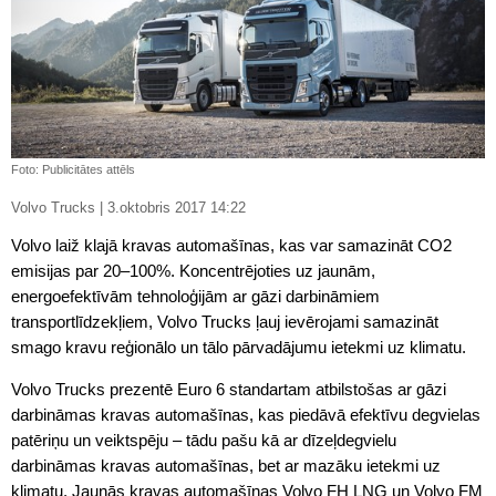
Foto: Publicitātes attēls
Volvo Trucks | 3.oktobris 2017 14:22
Volvo laiž klajā kravas automašīnas, kas var samazināt CO2
emisijas par 20–100%. Koncentrējoties uz jaunām,
energoefektīvām tehnoloģijām ar gāzi darbināmiem
transportlīdzekļiem, Volvo Trucks ļauj ievērojami samazināt
smago kravu reģionālo un tālo pārvadājumu ietekmi uz klimatu.
Volvo Trucks prezentē Euro 6 standartam atbilstošas ar gāzi
darbināmas kravas automašīnas, kas piedāvā efektīvu degvielas
patēriņu un veiktspēju – tādu pašu kā ar dīzeļdegvielu
darbināmas kravas automašīnas, bet ar mazāku ietekmi uz
klimatu. Jaunās kravas automašīnas Volvo FH LNG un Volvo FM