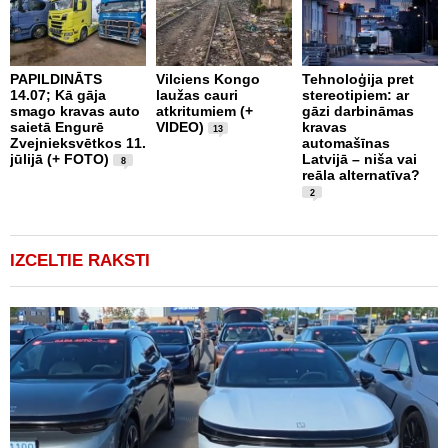
PAPILDINĀTS
Vilciens Kongo
Tehnoloģija pret
A
14.07; Kā gāja
laužas cauri
stereotipiem: ar
i
smago kravas auto
atkritumiem (+
gāzi darbināmas
a
saietā Engurē
VIDEO)
kravas
13
k
Zvejnieksvētkos 11.
automašīnas
k
jūlijā (+ FOTO)
Latvijā – niša vai
8
reāla alternatīva?
2
IZCELTIE RAKSTI