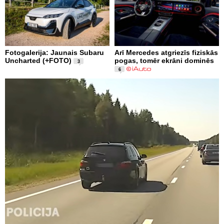
Fotogalerija: Jaunais Subaru
Arī Mercedes atgriezīs fiziskās
Uncharted (+FOTO)
pogas, tomēr ekrāni dominēs
3
6