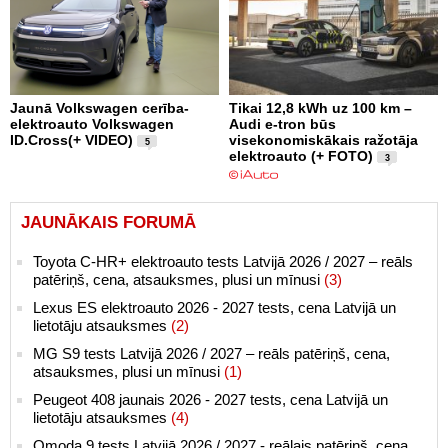
Jaunā Volkswagen cerība-
Tikai 12,8 kWh uz 100 km –
elektroauto Volkswagen
Audi e-tron būs
ID.Cross(+ VIDEO)
visekonomiskākais ražotāja
5
elektroauto (+ FOTO)
3
JAUNĀKAIS FORUMĀ
Toyota C-HR+ elektroauto tests Latvijā 2026 / 2027 – reāls
patēriņš, cena, atsauksmes, plusi un mīnusi
(3)
Lexus ES elektroauto 2026 - 2027 tests, cena Latvijā un
lietotāju atsauksmes
(2)
MG S9 tests Latvijā 2026 / 2027 – reāls patēriņš, cena,
atsauksmes, plusi un mīnusi
(1)
Peugeot 408 jaunais 2026 - 2027 tests, cena Latvijā un
lietotāju atsauksmes
(4)
Omoda 9 tests Latvijā 2026 / 2027 - reālais patēriņš, cena,