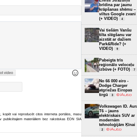
Elviss Strazdiņš
brīdina par jaunu
krāpšanas shēmu –
viltus Google zvani
(+ VIDEO)
4
Vai tiešām Vanšu
tilta slēgšanu var
aizstāt ar dažiem
Park&Ride? (+
VIDEO)
9
Pabeigta trīs
reģionālo veloceļu
izbūve (+ FOTO)
7
ot video
No 66 000 eiro -
Dodge Charger
atgriežas Eiropas
tirgū
3
Volkswagen ID. Aur
T6 – jauns
ot, kopēt vai reproducēt citos interneta portālos, masu
elektriskais SUV ar
o.lv publicētajiem materiāliem bez rakstiskas EON SIA
modernām
tehnoloģijām Ķīnai
2