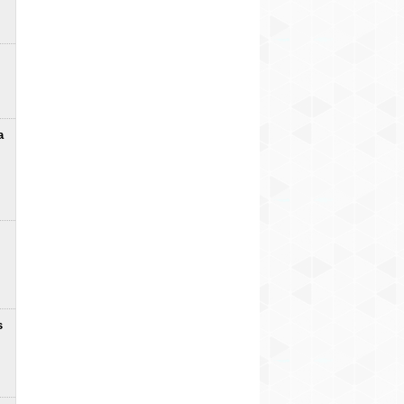
30. gadu jubileju (+
vezumu: kravas
eksperts
13
FOTO)
automašīnu
efektivitātes
uzlabošanā ar
klasiskajiem
paņēmieniem vairs
nepietiek
4
a
s