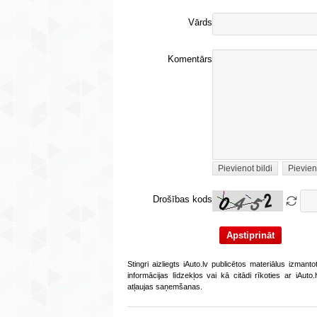
Vārds
Komentārs
Pievienot bildi
Pievien
Drošības kods
Stingri aizliegts iAuto.lv publicētos materiālus izmant
informācijas līdzekļos vai kā citādi rīkoties ar iAut
atļaujas saņemšanas.