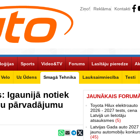
Ziņo!
Reklāma
Kontakti
loģijas
Sports
Video&TV
Forums
Lasītāju pieredze
Ak
Velo
Uz Ūdens
Smagā Tehnika
Lauksaimniecība
Testi
: Igaunijā notiek
JAUNĀKAIS FORUM
vu pārvadājumu
Toyota Hilux elektroauto
2026 - 2027 tests, cena
Latvijā un lietotāju
atsauksmes
(5)
Latvijas Gada auto 2027 
jaunu automobiļu konkur
(45)