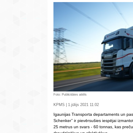
Foto: Publicitātes attēls
KPMS | 1.jūlijs 2021 11:02
Igaunijas Transporta departaments un pa
Schenker” ir pievērsušies iespējai izmant
25 metrus un svars - 60 tonnas, kas preč
draudzīgākus un efektīvākus.