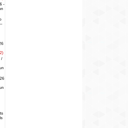
6 -
un
o
 –
26
2)
 /
un
026
un
ts
ls