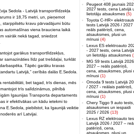
Peugeot 408 jaunais 202
2027 tests, cena Latvijā 
ija Sedola - Latvijā transportlīdzekļa
lietotāju atsauksmes
(5)
garums ir 18,75 metri, un, pieņemot
Toyota C-HR+ elektroaut
 starppilsētu kravu pārvadājumi būtu
tests Latvijā 2026 / 2027
as automašīnas viena brauciena laikā
reāls patēriņš, cena,
atsauksmes, plusi un
ām vairāk nekā tagad, sniedzot
mīnusi
(4)
.
Lexus ES elektroauto 20
- 2027 tests, cena Latvijā
antojot garākus transportlīdzekļus,
un lietotāju atsauksmes
(
 samazināties līdz pat trešdaļai, turklāt
MG S9 tests Latvijā 2026
darbaspēka. Tāpēc garāku kravas
2027 – reāls patēriņš,
cena, atsauksmes, plusi 
andartu Latvijā,” cerībās dalās E.Sedola.
mīnusi
(1)
Omoda 9 tests Latvijā 2
rentabilitāti, bet tagad, trīs dienas, mēs
/ 2027 - reālais patēriņš,
zmantojot trīs salīdzināmus, pilnībā
cena, atsauksmes, plusi 
beigām Igaunijas Transporta departaments
mīnusi
(1)
as ir efektīvākas un kādu ietekmi to
Chery Tiggo 9 auto tests,
atsauksmes un iespaidi
na E.Sedola, piebilstot, ka Igaunijā veiktie
2025 / 2026
(13)
noderēs arī Latvijai.
Lexus RZ elektroauto tes
Latvijā 2026 / 2027 – reā
patēriņš, cena,
atsauksmes, plusi un