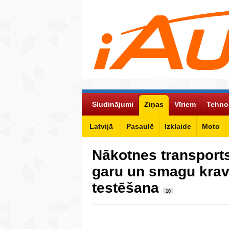
Sludinājumi
Ziņas
Vīriem
Tehno
Latvijā
Pasaulē
Izklaide
Moto
Nākotnes transports
garu un smagu kra
testēšana
10