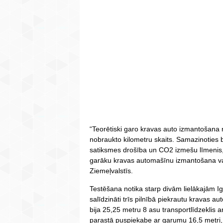
“Teorētiski garo kravas auto izmantošana
nobraukto kilometru skaits. Samazinoties 
satiksmes drošība un CO2 izmešu līmenis,” 
garāku kravas automašīnu izmantošana var
Ziemeļvalstīs.
Testēšana notika starp divām lielākajām Iga
salīdzināti trīs pilnībā piekrautu kravas au
bija 25,25 metru 8 asu transportlīdzeklis a
parastā puspiekabe ar garumu 16,5 metri,