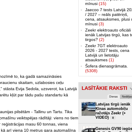
mīnusi
(15)
Jaecoo 7 tests Latvijā 2
/ 2027 – reāls patēriņš,
cena, atsauksmes, plusi 
mīnusi
(3)
Zeekr elektroauto oficiāli
ienāk Latvijas tirgū, kas 
tirgos?
(2)
Zeekr 7GT elektroauto
2026 - 2027 tests, cena
Latvijā un lietotāju
atsauksmes
(1)
Šofera dienasgrāmata.
(5308)
 nozīmē to, ka gadā samazināsies
braucienu skaitam, uzlabosies ceļu
LASĪTĀKIE RAKSTI
stāsta Evija Sedola, uzsverot, ka Latvijā
ētu kļūt par tādu pašu standartu kā
Dienas
Nedēļas
Latvijas tirgū ienāk
Ķīnas automobiļu
unijas pilsētām - Tallinu un Tartu. Tika
ražotājs Zeekr (+
VIDEO)
tomašīnu veiktspējas rādītāji: viens no tiem
8
r reģistrācijas masu 60 tonnas, viena
Genesis GV90 iegū
 kā arī viena 10 metrus gara automašīna