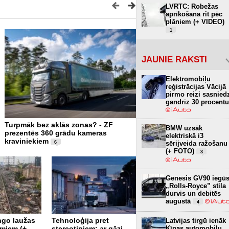
LVRTC: Robežas
aprīkošana rit pēc
plāniem (+ VIDEO)
1
JAUNIE RAKSTI
Elektromobiļu
reģistrācijas Vācijā
pirmo reizi sasnied
gandrīz 30 procent
Turpmāk bez aklās zonas? - ZF
Beidzot vērtēs kravas auto
BMW uzsāk
prezentēs 360 grādu kameras
uzsākta jauna Euro NCAP
elektriskā i3
kraviniekiem
sērijveida ražošanu
6
(+ FOTO)
3
Genesis GV90 iegū
„Rolls-Royce” stila
durvis un debitēs
augustā
4
ngo laužas
Tehnoloģija pret
Latvijas tirgū ienāk
ASV uzņēmums izstrādā
Ķīnas automobiļu
umiem (+
stereotipiem: ar gāzi