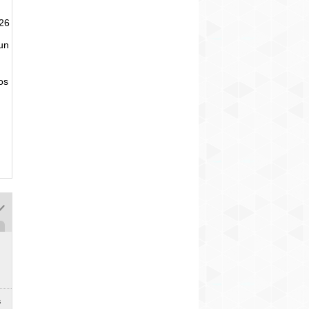
026
un
tos
s