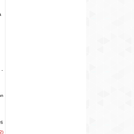
ā
 -
un
26
2)