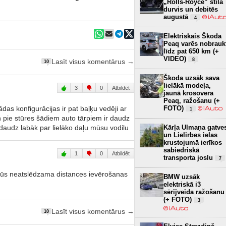
„Rolls-Royce” stila
durvis un debitēs
augustā
4
Elektriskais Škoda
Peaq varēs nobrauk
līdz pat 650 km (+
VIDEO)
8
Lasīt visus komentārus →
10
Škoda uzsāk sava
lielākā modeļa,
3
0
Atbildēt
jaunā krosovera
Peaq, ražošanu (+
das konfigurācijas ir pat baļķu vedēji ar
FOTO)
1
 pie stūres šādiem auto tārpiem ir daudz
, daudz labāk par lielāko daļu mūsu vodilu
Kārļa Ulmaņa gatve
un Lielirbes ielas
krustojumā ierīkos
sabiedriskā
1
0
Atbildēt
transporta joslu
7
 būs neatslēdzama distances ievērošanas
BMW uzsāk
elektriskā i3
sērijveida ražošanu
(+ FOTO)
3
Lasīt visus komentārus →
10