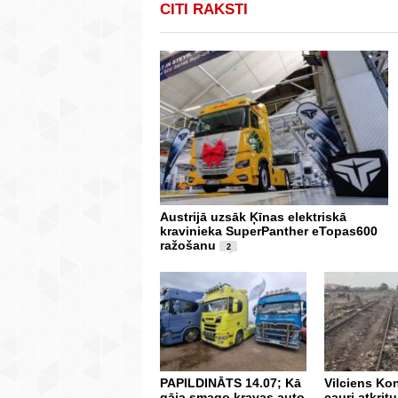
CITI RAKSTI
Austrijā uzsāk Ķīnas elektriskā
kravinieka SuperPanther eTopas600
ražošanu
2
PAPILDINĀTS 14.07; Kā
Vilciens Ko
gāja smago kravas auto
cauri atkrit