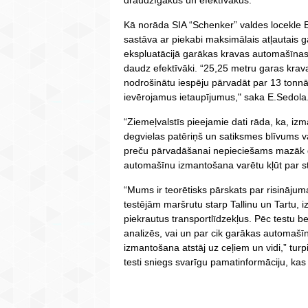
Kā norāda SIA “Schenker” valdes locekle Ev
sastāva ar piekabi maksimālais atļautais 
ekspluatācijā garākas kravas automašīnas,
daudz efektīvāki. “25,25 metru garas krav
nodrošinātu iespēju pārvadāt par 13 tonn
ievērojamus ietaupījumus," saka E.Sedola
“Ziemeļvalstīs pieejamie dati rāda, ka, izm
degvielas patēriņš un satiksmes blīvums var
preču pārvadāšanai nepieciešams mazāk 
automašīnu izmantošana varētu kļūt par st
“Mums ir teorētisks pārskats par risinājuma 
testējām maršrutu starp Tallinu un Tartu, i
piekrautus transportlīdzekļus. Pēc testu 
analizēs, vai un par cik garākas automašīn
izmantošana atstāj uz ceļiem un vidi,” turpi
testi sniegs svarīgu pamatinformāciju, kas 