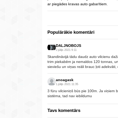
ar piegādes kravas auto gabarītiem.
Populārākie komentāri
DALJNOBOJS
2.jūlijs 2021 9:11
Skandināvijā tādu daudz auto vilcienu dažā
trim piekabēm ja nemaldos 120 tonnas, un
sieviešu un viņas reāli brauc ļoti adekvāti
anoagask
1.jūlijs 2021 11:35
3 fūru vilcieniņš būs pie 100m. Ja viņiem
sistēma, tad nav iebildumu
Tavs komentārs