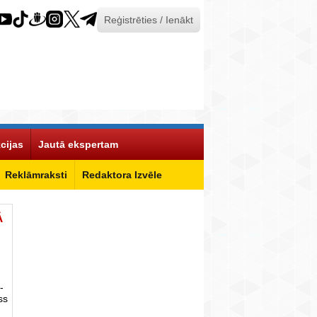
Reģistrēties / Ienākt
cijas
Jautā ekspertam
Reklāmraksti
Redaktora Izvēle
Ā
-
ss