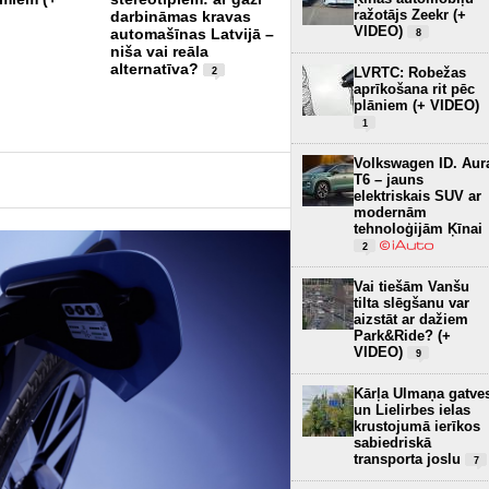
elektrisku, autonomi
ražotājs Zeekr (+
darbināmas kravas
VIDEO)
braucošu kravas auto
automašīnas Latvijā –
8
bez kabīnes (+ FOTO)
niša vai reāla
alternatīva?
5
LVRTC: Robežas
2
aprīkošana rit pēc
plāniem (+ VIDEO)
1
Volkswagen ID. Aur
T6 – jauns
elektriskais SUV ar
modernām
tehnoloģijām Ķīnai
2
Vai tiešām Vanšu
tilta slēgšanu var
aizstāt ar dažiem
Park&Ride? (+
VIDEO)
9
Kārļa Ulmaņa gatve
un Lielirbes ielas
krustojumā ierīkos
sabiedriskā
transporta joslu
7