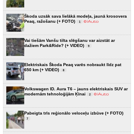
Škoda uzsāk sava lielākā modeļa, jaunā krosovera
Peaq, ražošanu (+ FOTO)
1
Vai tiešām Vanšu tilta slēgšanu var aizstāt ar
dažiem Park&Ride? (+ VIDEO)
9
Elektriskais Škoda Peaq varēs nobraukt līdz pat
650 km (+ VIDEO)
8
Volkswagen ID. Aura T6 – jauns elektriskais SUV ar
modernām tehnoloģijām Ķīnai
2
Pabeigta trīs reģionālo veloceļu izbūve (+ FOTO)
7