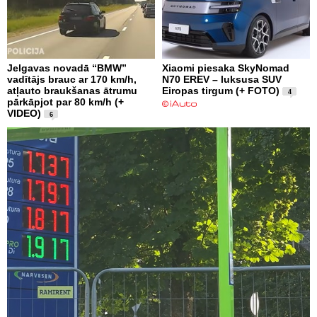
Jelgavas novadā “BMW”
Xiaomi piesaka SkyNomad
vadītājs brauc ar 170 km/h,
N70 EREV – luksusa SUV
atļauto braukšanas ātrumu
Eiropas tirgum (+ FOTO)
4
pārkāpjot par 80 km/h (+
VIDEO)
6