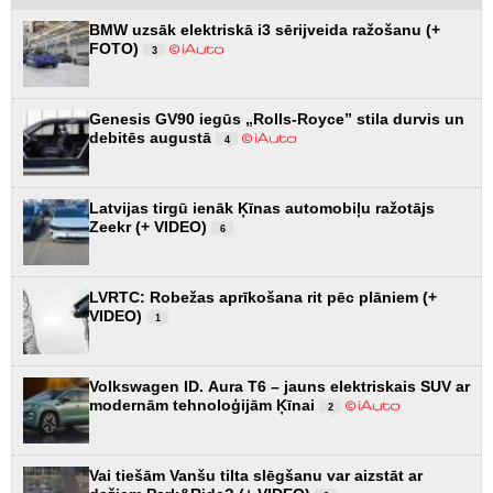
BMW uzsāk elektriskā i3 sērijveida ražošanu (+
FOTO)
3
Genesis GV90 iegūs „Rolls-Royce” stila durvis un
debitēs augustā
4
Latvijas tirgū ienāk Ķīnas automobiļu ražotājs
Zeekr (+ VIDEO)
6
LVRTC: Robežas aprīkošana rit pēc plāniem (+
VIDEO)
1
Volkswagen ID. Aura T6 – jauns elektriskais SUV ar
modernām tehnoloģijām Ķīnai
2
Vai tiešām Vanšu tilta slēgšanu var aizstāt ar