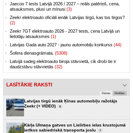
Jaecoo 7 tests Latvijā 2026 / 2027 – reāls patēriņš, cena,
atsauksmes, plusi un mīnusi
(3)
Zeekr elektroauto oficiāli ienāk Latvijas tirgū, kas tos tirgos?
(2)
Zeekr 7GT elektroauto 2026 - 2027 tests, cena Latvijā un
lietotāju atsauksmes
(1)
Latvijas Gada auto 2027 - jaunu automobiļu konkurss
(44)
Šofera dienasgrāmata.
(5308)
Latvijā sadeg elektroauto biroja stāvvietā, cik droši tie ir
daudzstāvu stāvvietās
(32)
LASĪTĀKIE RAKSTI
Dienas
Nedēļas
Latvijas tirgū ienāk Ķīnas automobiļu ražotājs
Zeekr (+ VIDEO)
6
Kārļa Ulmaņa gatves un Lielirbes ielas krustojumā
ierīkos sabiedriskā transporta joslu
7