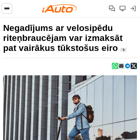
Negadījums ar velosipēdu
riteņbraucējam var izmaksāt
pat vairākus tūkstošus eiro
5