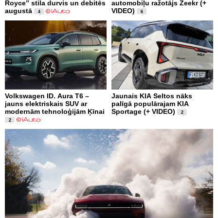
Royce” stila durvis un debitēs
automobiļu ražotājs Zeekr (+
augustā
VIDEO)
4
6
Volkswagen ID. Aura T6 –
Jaunais KIA Seltos nāks
jauns elektriskais SUV ar
palīgā populārajam KIA
modernām tehnoloģijām Ķīnai
Sportage (+ VIDEO)
2
2