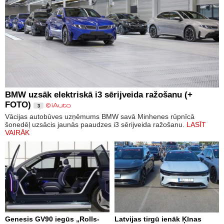
BMW uzsāk elektriskā i3 sērijveida ražošanu (+
FOTO)
3
Vācijas autobūves uzņēmums BMW savā Minhenes rūpnīcā
šonedēļ uzsācis jaunās paaudzes i3 sērijveida ražošanu.
LASĪT
VAIRĀK
Genesis GV90 iegūs „Rolls-
Latvijas tirgū ienāk Ķīnas