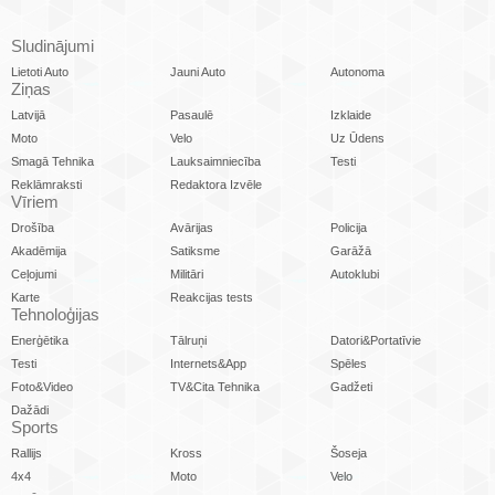
Sludinājumi
Lietoti Auto
Jauni Auto
Autonoma
Ziņas
Latvijā
Pasaulē
Izklaide
Moto
Velo
Uz Ūdens
Smagā Tehnika
Lauksaimniecība
Testi
Reklāmraksti
Redaktora Izvēle
Vīriem
Drošība
Avārijas
Policija
Akadēmija
Satiksme
Garāžā
Ceļojumi
Militāri
Autoklubi
Karte
Reakcijas tests
Tehnoloģijas
Enerģētika
Tālruņi
Datori&Portatīvie
Testi
Internets&App
Spēles
Foto&Video
TV&Cita Tehnika
Gadžeti
Dažādi
Sports
Rallijs
Kross
Šoseja
4x4
Moto
Velo