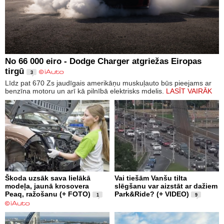
No 66 000 eiro - Dodge Charger atgriežas Eiropas
tirgū
3
Līdz pat 670 Zs jaudīgais amerikāņu muskuļauto būs pieejams ar
benzīna motoru un arī kā pilnībā elektrisks mdelis.
LASĪT VAIRĀK
Škoda uzsāk sava lielākā
Vai tiešām Vanšu tilta
modeļa, jaunā krosovera
slēgšanu var aizstāt ar dažiem
Peaq, ražošanu (+ FOTO)
Park&Ride? (+ VIDEO)
1
9