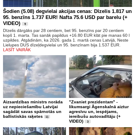
Šodien (5.08) degvielai akcijas cenas: Dīzelis 1.817 un
95. benzīns 1.737 EUR! Nafta 75.6 USD par barelu (+
VIDEO)
9
Dīzelis dārgāks par 28 centiem, bet 95. benzīns par 20 centiem
kopš 1. marta. Tas sanāk papildus +16.80 EUR klāt pie manas 60 l
uzpildes. Atgādinām, ka 2026. gada 1. martā cenas Latvijā, Neste
Lielupes DUS dīzeļdegvielai un 95. benzīnam bija 1.537 EUR.
LASĪT VAIRĀK
Aizsardzības ministrs norāda
"Zvaniet prezidentam" -
uz nepieciešamību Latvijai
likumsargi Āgenskalnā aiztur
sagādāt savas spārnotās un
agresīvu un, iespējams,
ballistiskās raķetes
iereibušu autovadītāju (+
11
VIDEO)
3