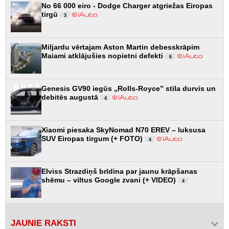
No 66 000 eiro - Dodge Charger atgriežas Eiropas
tirgū
3
Miljardu vērtajam Aston Martin debesskrāpim
Maiami atklājušies nopietni defekti
6
Genesis GV90 iegūs „Rolls-Royce” stila durvis un
debitēs augustā
4
Xiaomi piesaka SkyNomad N70 EREV – luksusa
SUV Eiropas tirgum (+ FOTO)
4
Elviss Strazdiņš brīdina par jaunu krāpšanas
shēmu – viltus Google zvani (+ VIDEO)
4
JAUNIE RAKSTI