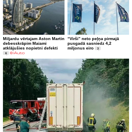
Miljardu vērtajam Aston Martin
“Virši” neto peļņa pirmajā
debesskrāpim Maiami
pusgadā sasniedz 4,2
atklājušies nopietni defekti
miljonus eiro
3
6