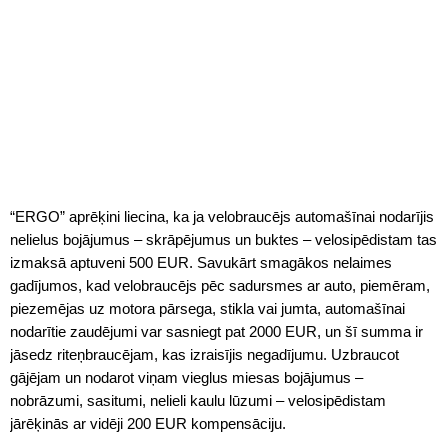
“ERGO” aprēķini liecina, ka ja velobraucējs automašīnai nodarījis
nelielus bojājumus – skrāpējumus un buktes – velosipēdistam tas
izmaksā aptuveni 500 EUR. Savukārt smagākos nelaimes
gadījumos, kad velobraucējs pēc sadursmes ar auto, piemēram,
piezemējas uz motora pārsega, stikla vai jumta, automašīnai
nodarītie zaudējumi var sasniegt pat 2000 EUR, un šī summa ir
jāsedz riteņbraucējam, kas izraisījis negadījumu. Uzbraucot
gājējam un nodarot viņam vieglus miesas bojājumus –
nobrāzumi, sasitumi, nelieli kaulu lūzumi – velosipēdistam
jārēķinās ar vidēji 200 EUR kompensāciju.