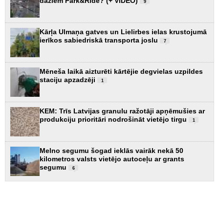
dažiem Park&Ride? (+ VIDEO)
9
Kārļa Ulmaņa gatves un Lielirbes ielas krustojumā
ierīkos sabiedriskā transporta joslu
7
Mēneša laikā aizturēti kārtējie degvielas uzpildes
staciju apzadzēji
1
KEM: Trīs Latvijas granulu ražotāji apņēmušies ar
produkciju prioritāri nodrošināt vietējo tirgu
1
Melno segumu šogad ieklās vairāk nekā 50
kilometros valsts vietējo autoceļu ar grants
segumu
6