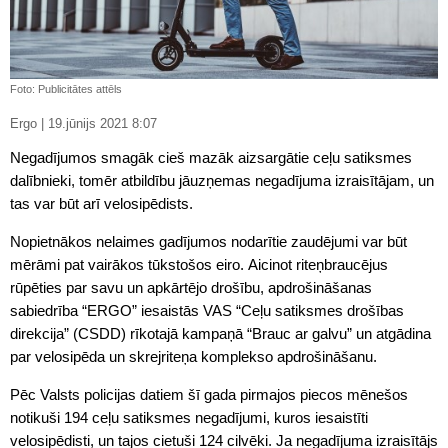
Foto: Publicitātes attēls
Ergo | 19.jūnijs 2021 8:07
Negadījumos smagāk cieš mazāk aizsargātie ceļu satiksmes
dalībnieki, tomēr atbildību jāuzņemas negadījuma izraisītājam, un
tas var būt arī velosipēdists.
Nopietnākos nelaimes gadījumos nodarītie zaudējumi var būt
mērāmi pat vairākos tūkstošos eiro. Aicinot riteņbraucējus
rūpēties par savu un apkārtējo drošību, apdrošināšanas
sabiedrība “ERGO” iesaistās VAS “Ceļu satiksmes drošības
direkcija” (CSDD) rīkotajā kampaņā “Brauc ar galvu” un atgādina
par velosipēda un skrejriteņa komplekso apdrošināšanu.
Pēc Valsts policijas datiem šī gada pirmajos piecos mēnešos
notikuši 194 ceļu satiksmes negadījumi, kuros iesaistīti
velosipēdisti, un tajos cietuši 124 cilvēki. Ja negadījuma izraisītājs