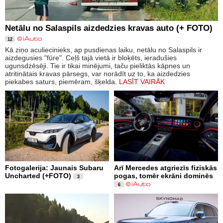
Netālu no Salaspils aizdedzies kravas auto (+ FOTO)
12
Kā ziņo aculiecinieks, ap pusdienas laiku, netālu no Salaspils ir
aizdegusies "fūre". Ceļš tajā vietā ir bloķēts, ieradušies
ugunsdzēsēji. Tie ir tikai minējumi, taču pieliktās kāpnes un
atritinātais kravas pārsegs, var norādīt uz to, ka aizdedzies
piekabes saturs, piemēram, šķelda.
LASĪT VAIRĀK
Fotogalerija: Jaunais Subaru
Arī Mercedes atgriezīs fiziskās
Uncharted (+FOTO)
pogas, tomēr ekrāni dominēs
3
6