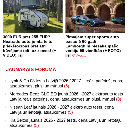
3600 EUR pret 255 EUR?
Pirmajam super sporta auto
Neatradu auto jumta telts
pasaulē 60 gadi –
priekšrocības pret ātri
Lamborghini piesaka īpašo
būvējamo telti uz zemes! (+
versiju 99 vienībās (+ FOTO)
VIDEO)
8
3
JAUNĀKAIS FORUMĀ
Lynk & Co 08 tests Latvijā 2026 / 2027 – reāls patēriņš, cena,
atsauksmes, plusi un mīnusi
(6)
Mercedes-Benz GLC EQ jaunā 2026 - 2027 elektroauto tests
Latvijā reāls patēriņš, cena, atsauksmes un plusi, mīnusi
(8)
Nissan Leaf jaunais 2026 - 2027 elektro auto tests, cena
Latvijā un lietotāju atsauksmes
(5)
Kia Seltos jaunais 2026 - 2027 tests, cena Latvijā un lietotāju
atsauksmes
(5)