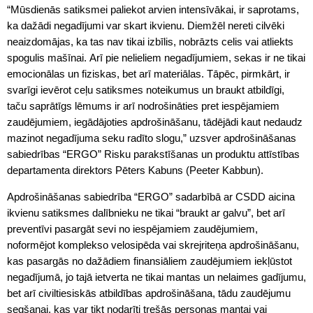
“Mūsdienās satiksmei paliekot arvien intensīvākai, ir saprotams,
ka dažādi negadījumi var skart ikvienu. Diemžēl nereti cilvēki
neaizdomājas, ka tas nav tikai izbīlis, nobrāzts celis vai atliekts
spogulis mašīnai. Arī pie nelieliem negadījumiem, sekas ir ne tikai
emocionālas un fiziskas, bet arī materiālas. Tāpēc, pirmkārt, ir
svarīgi ievērot ceļu satiksmes noteikumus un braukt atbildīgi,
taču saprātīgs lēmums ir arī nodrošināties pret iespējamiem
zaudējumiem, iegādājoties apdrošināšanu, tādējādi kaut nedaudz
mazinot negadījuma seku radīto slogu,” uzsver apdrošināšanas
sabiedrības “ERGO” Risku parakstīšanas un produktu attīstības
departamenta direktors Pēters Kabuns (Peeter Kabbun).
Apdrošināšanas sabiedrība “ERGO” sadarbībā ar CSDD aicina
ikvienu satiksmes dalībnieku ne tikai “braukt ar galvu”, bet arī
preventīvi pasargāt sevi no iespējamiem zaudējumiem,
noformējot komplekso velosipēda vai skrejriteņa apdrošināšanu,
kas pasargās no dažādiem finansiāliem zaudējumiem iekļūstot
negadījumā, jo tajā ietverta ne tikai mantas un nelaimes gadījumu,
bet arī civiltiesiskās atbildības apdrošināšana, tādu zaudējumu
segšanai, kas var tikt nodarīti trešās personas mantai vai