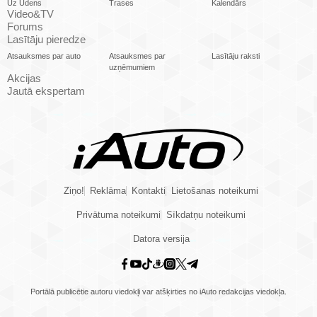
Uz Ūdens
Trases
Kalendārs
Video&TV
Forums
Lasītāju pieredze
Atsauksmes par auto
Atsauksmes par
Lasītāju raksti
uzņēmumiem
Akcijas
Jautā ekspertam
Ziņo!
Reklāma
Kontakti
Lietošanas noteikumi
Privātuma noteikumi
Sīkdatņu noteikumi
Datora versija
Portālā publicētie autoru viedokļi var atšķirties no iAuto redakcijas viedokļa.