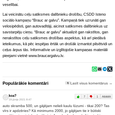
veselībai.
Lai veicinātu ceļu satiksmes dalībnieku drošību, CSDD īsteno
sociālo kampaņu “Brauc ar galvu”. Kampaņā tiek uzrunāti gan
velosipēdisti, gan autovadītāji, aicinot satiksmes dalībniekus uz
savstarpēju cieņu. “Brauc ar galvu” aktualizē gan rakstītos, gan
nerakstītos ceļu satiksmes drošības aspektus, kā arī piedāvā
ieteikumus, kā pēc iespējas ērtāk un drošāk izmantot pilsētvidi un
ceļus ārpus tās. Informatīvie un izglītojošie kampaņas materiāli
pieejami vietnē www.braucargalvu.lv.
Populārākie komentāri
Lasīt visus komentārus →
5
koa?
7
1
Atbildēt
19.jūnijs 2021 8:47
auto skramba 500, un gājējam nelieli kaulu lūzumi - tikai 200? Tas
vīrs ir apdzēries? Kā minimums 2000, jo gājējam tie ir būtiski