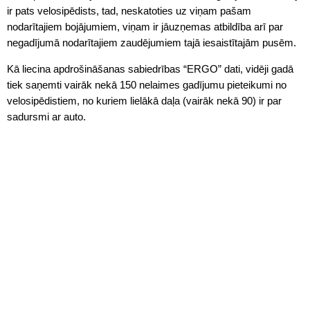
ir pats velosipēdists, tad, neskatoties uz viņam pašam
nodarītajiem bojājumiem, viņam ir jāuzņemas atbildība arī par
negadījumā nodarītajiem zaudējumiem tajā iesaistītajām pusēm.
Kā liecina apdrošināšanas sabiedrības “ERGO” dati, vidēji gadā
tiek saņemti vairāk nekā 150 nelaimes gadījumu pieteikumi no
velosipēdistiem, no kuriem lielākā daļa (vairāk nekā 90) ir par
sadursmi ar auto.