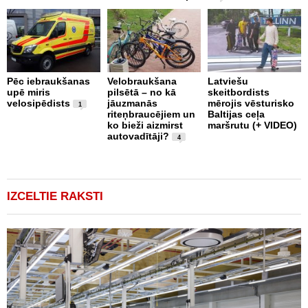
2
Pēc iebraukšanas
Velobraukšana
Latviešu
upē miris
pilsētā – no kā
skeitbordists
U
velosipēdists
jāuzmanās
mērojis vēsturisko
b
1
riteņbraucējiem un
Baltijas ceļa
g
ko bieži aizmirst
maršrutu (+ VIDEO)
b
autovadītāji?
m
4
(
IZCELTIE RAKSTI