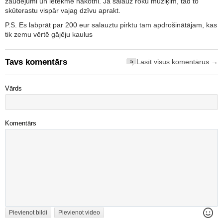
zaudējumi un ietekmē nākotni. Ja salauž roku mūziķim, tad to
skūterastu vispār vajag dzīvu aprakt.
P.S. Es labprāt par 200 eur salauztu pirktu tam apdrošinātājam, kas
tik zemu vērtē gājēju kaulus
Tavs komentārs
Lasīt visus komentārus →
5
Vārds
Komentārs
Pievienot bildi
Pievienot video