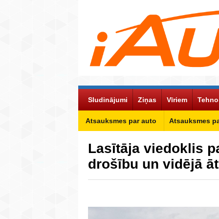
Sludinājumi
Ziņas
Vīriem
Tehno
Atsauksmes par auto
Atsauksmes p
Lasītāja viedoklis 
drošību un vidējā 