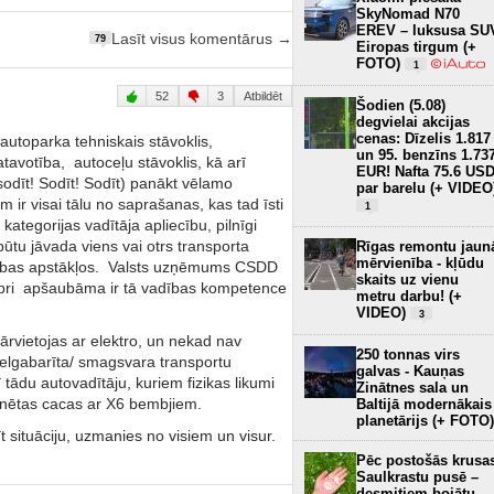
SkyNomad N70
EREV – luksusa SU
Lasīt visus komentārus →
79
Eiropas tirgum (+
FOTO)
1
52
3
Atbildēt
Šodien (5.08)
degvielai akcijas
cenas: Dīzelis 1.817
autoparka tehniskais stāvoklis,
un 95. benzīns 1.73
tavotība, autoceļu stāvoklis, kā arī
EUR! Nafta 75.6 US
sodīt! Sodīt! Sodīt) panākt vēlamo
par barelu (+ VIDEO
m ir visai tālu no saprašanas, kas tad īsti
1
 kategorijas vadītāja apliecību, pilnīgi
būtu jāvada viens vai otrs transporta
Rīgas remontu jaun
mērvienība - kļūdu
stības apstākļos. Valsts uzņēmums CSDD
skaits uz vienu
ipri apšaubāma ir tā vadības kompetence
metru darbu! (+
VIDEO)
3
pārvietojas ar elektro, un nekad nav
250 tonnas virs
ielgabarīta/ smagsvara transportu
galvas - Kauņas
 tādu autovadītāju, kuriem fizikas likumi
Zinātnes sala un
 tūnētas cacas ar X6 bembjiem.
Baltijā modernākais
planetārijs (+ FOTO)
īt situāciju, uzmanies no visiem un visur.
Pēc postošās krusa
Saulkrastu pusē –
desmitiem bojātu