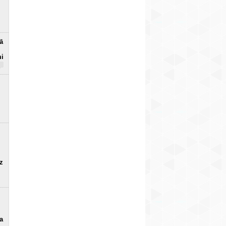
ā
mi
uz
a