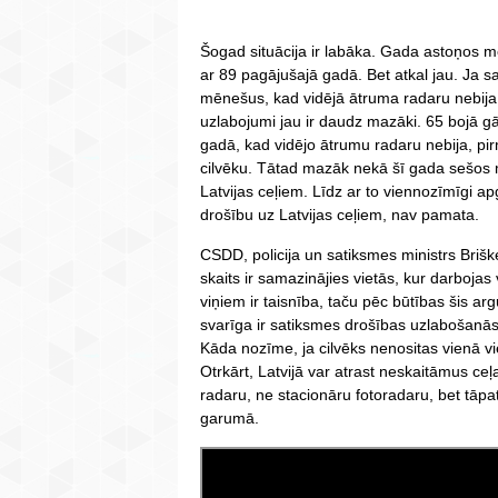
Šogad situācija ir labāka. Gada astoņos mē
ar 89 pagājušajā gadā. Bet atkal jau. Ja 
mēnešus, kad vidējā ātruma radaru nebija
uzlabojumi jau ir daudz mazāki. 65 bojā g
gadā, kad vidējo ātrumu radaru nebija, pi
cilvēku. Tātad mazāk nekā šī gada sešos
Latvijas ceļiem. Līdz ar to viennozīmīgi ap
drošību uz Latvijas ceļiem, nav pamata.
CSDD, policija un satiksmes ministrs Briš
skaits ir samazinājies vietās, kur darbojas
viņiem ir taisnība, taču pēc būtības šis arg
svarīga ir satiksmes drošības uzlabošanās
Kāda nozīme, ja cilvēks nenositas vienā vi
Otrkārt, Latvijā var atrast neskaitāmus c
radaru, ne stacionāru fotoradaru, bet tāpa
garumā.