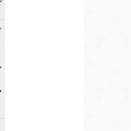
o
t
uz
n