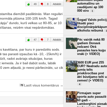
automašīnu un
49
8
Atbildēt
zaudējumi ap 100
000 eiro
1
stamība diemžēl pasliktinās. Man regulāri
ja normāla plūsma 100-105 km/h. Tagad
Šogad Valsts policij
rkāpju" dundo, kurš velkas uz 80-85, ar 10
fiksēti pieci
disciplinārpārkāpu
pdzīšanas, reizēm visai nepārdomātas.
alkohola reibumā
1
Pēc vairāk nekā 80
47
7
Atbildēt
gadiem Donavā
redzami Otrā
s kavēšana, par kuru ir paredzēts sods.
pasaules kara kuģu
ē tas parasti izpaužas kā -10, -15km/h) ir
vraki (+ VIDEO)
īt, radot avāriajs situācijas, kuras
3600 EUR pret 255
z iemesla. Ja ir bail dabūt sodu, labāk
EUR? Neatradu auto
0 zem atļautā, jo neesi pārliecināts, uz cik
jumta telts
priekšrocības pret
ātri būvējamo telti 
zemes! (+ VIDEO)
4
Lasīt visus komentārus →
79
Pirmajam super
sporta auto pasaulē
60 gadi –
Lamborghini piesak