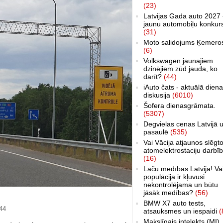
(23)
Latvijas Gada auto 2027 
jaunu automobiļu konkur
(31)
Moto salidojums Ķemero
(6)
Volkswagen jaunajiem
dzinējiem zūd jauda, ko
darīt?
(44)
iAuto čats - aktuālā dien
diskusija
(6010)
Šofera dienasgrāmata.
(5307)
Degvielas cenas Latvijā 
pasaulē
(535)
Vai Vācija atjaunos slēgt
atomelektrostaciju darbī
(16)
Lāču medības Latvijā! Va
populācija ir kļuvusi
nekontrolējama un būtu
jāsāk medības?
(56)
BMW X7 auto tests,
:44
atsauksmes un iespaidi
(
Makslīgais intelekts (MI)