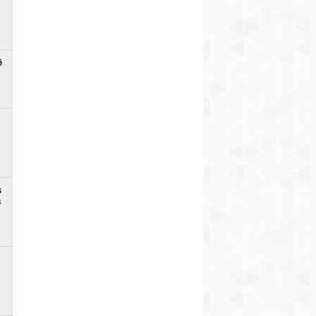
ē
s
a
u