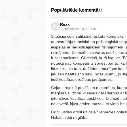
Populārākie komentāri
Rexx
13.septembris 2024 10:16
Situācija ceļu satiksmē jāskata kompleksi- 
autovadītāju tehniskā un psiholoģiskā saga
iespējas ar ne-policejiskiem risinājumem (
risinājumu. Diemžēl, pie varas esošie laika
ir ceļu satiksme. Cilvēciņš, kurš ieguvis "B"
noteikti nav kompetents spriest par to, kā 
līdzeklis, pie tam, dažādos, mainīgos ku
jau sen neattaisno savu nosaukumu, jo st
tieši kustības drošības jautājumos.
Ceļus projektē puisīši un meitenītes, kuri 
mēģinājuši izbraukt savus garadarbus ar l
intensīvas kustības apstākļos. Diemžēl, arī
nav sveši, kļūst arvien mazāk, to vietā ir
Gribi justies droši uz ceļa? Iemācies nolas
Nekādi sodi neglābs.