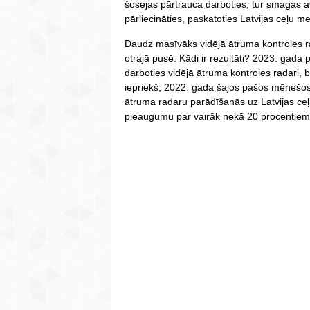
šosejas pārtrauca darboties, tur smagas av
pārliecināties, paskatoties Latvijas ceļu m
Daudz masīvāks vidējā ātruma kontroles
otrajā pusē. Kādi ir rezultāti? 2023. gada
darboties vidējā ātruma kontroles radari, b
iepriekš, 2022. gada šajos pašos mēnešos 
ātruma radaru parādīšanās uz Latvijas ceļi
pieaugumu par vairāk nekā 20 procentiem