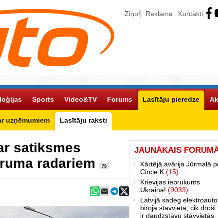
Ziņo!
Reklāma
Kontakti
loģijas
Sports
Video&TV
Forums
Lasītāju pieredze
Ak
ar uzņēmumiem
Lasītāju raksti
par satiksmes
JAUNĀKAIS FORUM
ātruma radariem
Kārtējā avārija Jūrmalā p
79
Circle K
(15)
Krievijas iebrukums
Ukrainā!
(9033)
Latvijā sadeg elektroauto
biroja stāvvietā, cik droši 
ir daudzstāvu stāvvietās