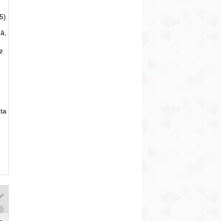
5)
ā,
uz
ta