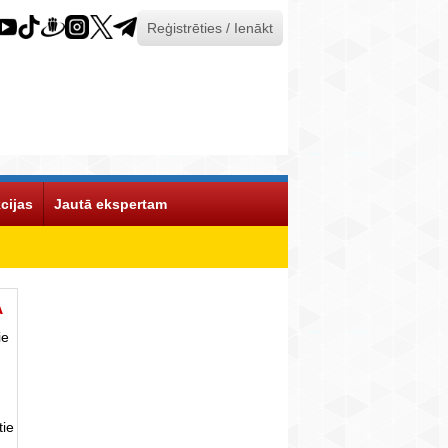
Reģistrēties / Ienākt
cijas
Jautā ekspertam
Ā
ie
tie