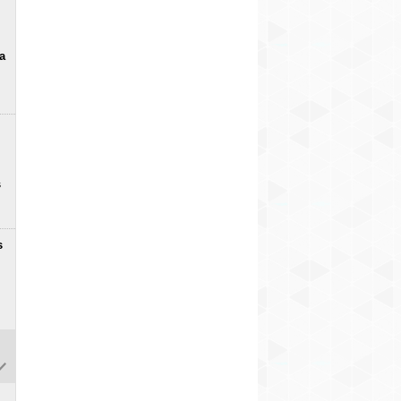
a
s
s