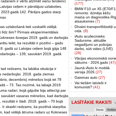
radariem ir vērts atzīmēt vienu tendenci
(177)
tvijas ceļiem ir pārstājusi uzlaboties.
BMW F10 un X5 (E70/F1
, 2023.gadā 142. Pārējos gados starp
remonts: dzinēja ķēžu
maiņa un diagnostika Rīg
 nav.
atsauksmes
(7)
as uzlabošanā tiek uzskatīti vidējā
Dīvaini transportlīdzekļi 
ceļa.
(8)
āti līdz šim? Pirmais eksperimentālais
iAuto aculiecinieks:
z Kokneses šosejas 2019. gadā un darbojās
Sadursme, aktuālie
u teikt, ka rezultāti ir pozitīvi – gadu
negadījumi un policijas
8. gadā uz Latvijas ceļiem bojā gāja 148
darbs, sūti video (LIVE)
(28)
 nedarbojās – 139, savukārt 2019. gadā
Vācijas ekonomiskā norie
sākums - 2024.gads
(47)
Jaunā iAuto.lv mobilā
tad redzams, ka labāka situācija ir
versija 2026
(27)
s nedarbojās. 2018. gada ziemas
Gaismas auto
(27)
embris, decembris) mēnešos bojā iet 78
Vai tiešām latvieši ir
gadā – 73. Tas nozīmē, ka labajā 2019.
komunisti?
(41)
a radari, bojā gājušie bija attiecīgi par
 savukārt vasaras mēnešos, kad darbojās
rezultāti ir šādi: 2018. gadā – 70 bojā
LASĪTĀKIE RAKSTI
 Ir skaidri redzams, ka pozitīvā starpība
Dienas
Nedēļas
am, kad vidējā ātruma radars uz Kokneses