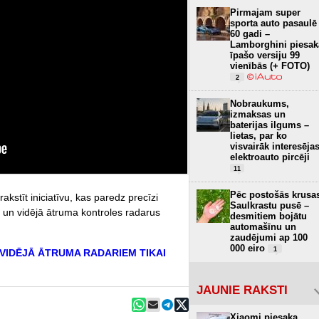
Pirmajam super
sporta auto pasaulē
60 gadi –
Lamborghini piesak
īpašo versiju 99
vienībās (+ FOTO)
2
Nobraukums,
izmaksas un
baterijas ilgums –
lietas, par ko
visvairāk interesēja
elektroauto pircēji
11
Pēc postošās krusa
akstīt iniciatīvu, kas paredz precīzi
Saulkrastu pusē –
ē, un vidējā ātruma kontroles radarus
desmitiem bojātu
automašīnu un
zaudējumi ap 100
000 eiro
1
 VIDĒJĀ ĀTRUMA RADARIEM TIKAI
JAUNIE RAKSTI
Xiaomi piesaka