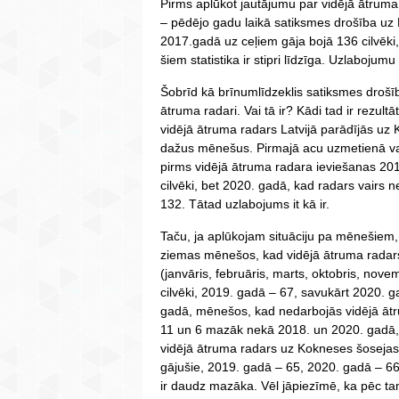
Pirms aplūkot jautājumu par vidējā ātruma 
– pēdējo gadu laikā satiksmes drošība uz La
2017.gadā uz ceļiem gāja bojā 136 cilvēki
šiem statistika ir stipri līdzīga. Uzlabojumu
Šobrīd kā brīnumlīdzeklis satiksmes drošīb
ātruma radari. Vai tā ir? Kādi tad ir rezult
vidējā ātruma radars Latvijā parādījās u
dažus mēnešus. Pirmajā acu uzmetienā varēt
pirms vidējā ātruma radara ieviešanas 201
cilvēki, bet 2020. gadā, kad radars vairs
132. Tātad uzlabojums it kā ir.
Taču, ja aplūkojam situāciju pa mēnešiem, 
ziemas mēnešos, kad vidējā ātruma radar
(janvāris, februāris, marts, oktobris, nov
cilvēki, 2019. gadā – 67, savukārt 2020. 
gadā, mēnešos, kad nedarbojās vidējā ātrum
11 un 6 mazāk nekā 2018. un 2020. gadā,
vidējā ātruma radars uz Kokneses šosejas, 
gājušie, 2019. gadā – 65, 2020. gadā – 66.
ir daudz mazāka. Vēl jāpiezīmē, ka pēc t