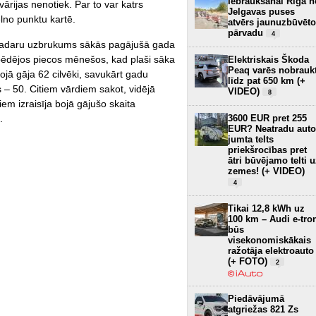
Iebraukšanai Rīgā n
ārijas nenotiek. Par to var katrs
Jelgavas puses
elno punktu kartē.
atvērs jaunuzbūvēto
pārvadu
4
 radaru uzbrukums sākās pagājušā gada
 pēdējos piecos mēnešos, kad plaši sāka
Elektriskais Škoda
Peaq varēs nobrauk
ojā gāja 62 cilvēki, savukārt gadu
līdz pat 650 km (+
– 50. Citiem vārdiem sakot, vidējā
VIDEO)
8
em izraisīja bojā gājušo skaita
.
3600 EUR pret 255
EUR? Neatradu auto
jumta telts
priekšrocības pret
ātri būvējamo telti 
zemes! (+ VIDEO)
4
Tikai 12,8 kWh uz
100 km – Audi e-tro
būs
visekonomiskākais
ražotāja elektroauto
(+ FOTO)
2
Piedāvājumā
atgriežas 821 Zs