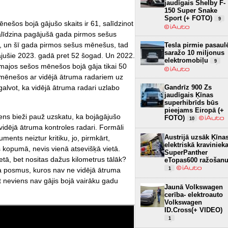
jaudīgais Shelby F-
150 Super Snake
Sport (+ FOTO)
9
nešos bojā gājušo skaits ir 61, salīdzinot
salīdzina pagājušā gada pirmos sešus
, un šī gada pirmos sešus mēnešus, tad
Tesla pirmie pasaul
saražo 10 miljonus
ājušie 2023. gadā pret 52 šogad. Un 2022.
elektromobiļu
9
rmajos sešos mēnešos bojā gāja tikai 50
 mēnešos ar vidējā ātruma radariem uz
galvot, ka vidējā ātruma radari uzlabo
Gandrīz 900 Zs
jaudīgais Ķīnas
superhibrīds būs
pieejams Eiropā (+
kens bieži pauž uzskatu, ka bojāgājušo
FOTO)
10
 vidējā ātruma kontroles radari. Formāli
Austrijā uzsāk Ķīna
uments neiztur kritiku, jo, pirmkārt,
elektriskā kraviniek
 kopumā, nevis vienā atsevišķā vietā.
SuperPanther
etā, bet nositas dažus kilometrus tālāk?
eTopas600 ražošan
eļa posmus, kuros nav ne vidējā ātruma
1
t neviens nav gājis bojā vairāku gadu
Jaunā Volkswagen
cerība- elektroauto
Volkswagen
ID.Cross(+ VIDEO)
1