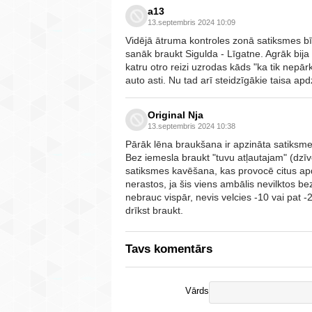
a13
13.septembris 2024 10:09
Vidējā ātruma kontroles zonā satiksmes bī
sanāk braukt Sigulda - Līgatne. Agrāk bi
katru otro reizi uzrodas kāds "ka tik nepā
auto asti. Nu tad arī steidzīgākie taisa a
Original Nja
13.septembris 2024 10:38
Pārāk lēna braukšana ir apzināta satiksme
Bez iemesla braukt "tuvu atļautajam" (dzīv
satiksmes kavēšana, kas provocē citus apdz
nerastos, ja šis viens ambālis nevilktos be
nebrauc vispār, nevis velcies -10 vai pat -2
drīkst braukt.
Tavs komentārs
Vārds