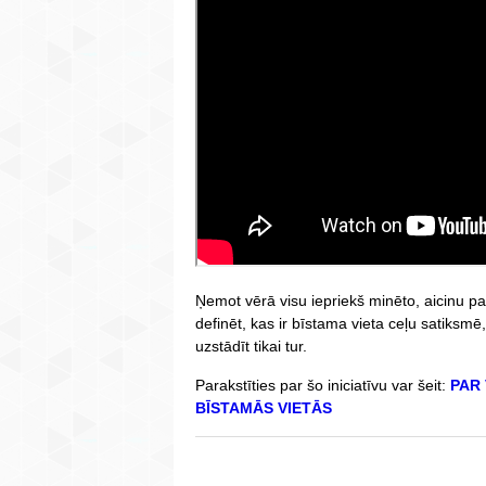
Ņemot vērā visu iepriekš minēto, aicinu par
definēt, kas ir bīstama vieta ceļu satiksm
uzstādīt tikai tur.
Parakstīties par šo iniciatīvu var šeit:
PAR
BĪSTAMĀS VIETĀS