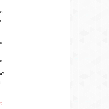
-
ss
s
as
un
o
bu?
i
8)