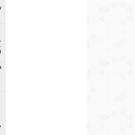
V
7
D
)
ā
s