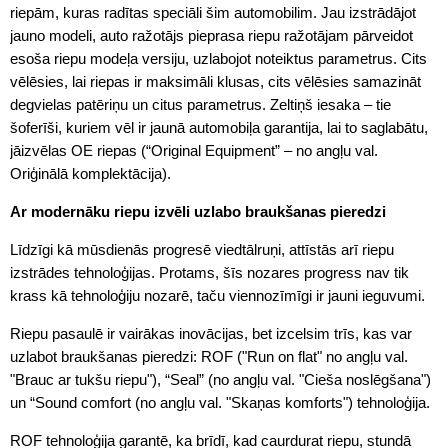
riepām, kuras radītas speciāli šim automobilim. Jau izstrādājot
jauno modeli, auto ražotājs pieprasa riepu ražotājam pārveidot
esoša riepu modeļa versiju, uzlabojot noteiktus parametrus. Cits
vēlēsies, lai riepas ir maksimāli klusas, cits vēlēsies samazināt
degvielas patēriņu un citus parametrus. Zeltiņš iesaka – tie
šoferīši, kuriem vēl ir jaunā automobiļa garantija, lai to saglabātu,
jāizvēlas OE riepas (“Original Equipment” – no angļu val.
Oriģinālā komplektācija).
Ar modernāku riepu izvēli uzlabo braukšanas pieredzi
Līdzīgi kā mūsdienās progresē viedtālruņi, attīstās arī riepu
izstrādes tehnoloģijas. Protams, šīs nozares progress nav tik
krass kā tehnoloģiju nozarē, taču viennozīmīgi ir jauni ieguvumi.
Riepu pasaulē ir vairākas inovācijas, bet izcelsim trīs, kas var
uzlabot braukšanas pieredzi: ROF ("Run on flat" no angļu val.
"Brauc ar tukšu riepu"), “Seal” (no angļu val. "Cieša noslēgšana")
un “Sound comfort (no angļu val. "Skaņas komforts") tehnoloģija.
ROF tehnoloģija garantē, ka brīdī, kad caurdurat riepu, stundā