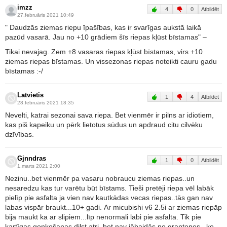
imzz
4
0
Atbildēt
27.februāris 2021 10:49
" Daudzās ziemas riepu īpašības, kas ir svarīgas aukstā laikā
pazūd vasarā. Jau no +10 grādiem šīs riepas kļūst bīstamas" –
Tikai nevajag. Zem +8 vasaras riepas kļūst bīstamas, virs +10
ziemas riepas bīstamas. Un vissezonas riepas noteikti cauru gadu
bīstamas :-/
Latvietis
1
4
Atbildēt
28.februāris 2021 18:35
Nevelti, katrai sezonai sava riepa. Bet vienmēr ir pilns ar idiotiem,
kas piš kapeiku un pērk lietotus sūdus un apdraud citu cilvēku
dzīvības.
Gjnndras
1
0
Atbildēt
1.marts 2021 2:00
Nezinu..bet vienmēr pa vasaru nobraucu ziemas riepas..un
nesaredzu kas tur varētu būt bīstams. Tieši pretēji riepa vēl labāk
pielīp pie asfalta ja vien nav kautkādas vecas riepas..tās gan nav
labas vispār braukt...10+ gadi. Ar micubishi v6 2.5i ar ziemas riepāp
bija maukt ka ar slipiem...līp nenormali labi pie asfalta. Tik pie
kartīgas gonkošanas dilst atri .bet nav jābaidās no grantenes...ko