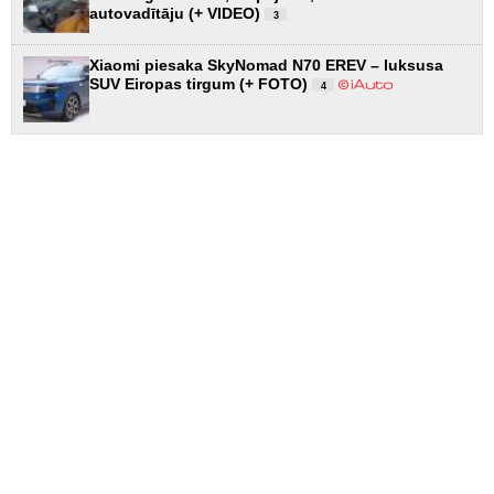
autovadītāju (+ VIDEO)
3
Xiaomi piesaka SkyNomad N70 EREV – luksusa
SUV Eiropas tirgum (+ FOTO)
4