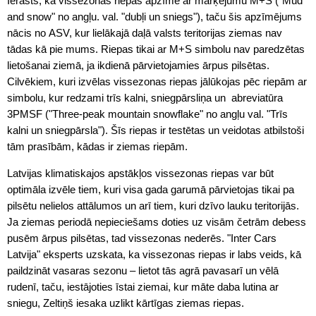
Ierasts, ka vissezonas riepas apzīmē ar marķējumu M+S ("Mud
and snow" no angļu. val. "dubļi un sniegs"), taču šis apzīmējums
nācis no ASV, kur lielākajā daļā valsts teritorijas ziemas nav
tādas kā pie mums. Riepas tikai ar M+S simbolu nav paredzētas
lietošanai ziemā, ja ikdienā pārvietojamies ārpus pilsētas.
Cilvēkiem, kuri izvēlas vissezonas riepas jālūkojas pēc riepām ar
simbolu, kur redzami trīs kalni, sniegpārsliņa un abreviatūra
3PMSF ("Three-peak mountain snowflake" no angļu val. "Trīs
kalni un sniegpārsla"). Šīs riepas ir testētas un veidotas atbilstoši
tām prasībām, kādas ir ziemas riepām.
Latvijas klimatiskajos apstākļos vissezonas riepas var būt
optimāla izvēle tiem, kuri visa gada garumā pārvietojas tikai pa
pilsētu nelielos attālumos un arī tiem, kuri dzīvo lauku teritorijās.
Ja ziemas periodā nepieciešams doties uz visām četrām debess
pusēm ārpus pilsētas, tad vissezonas nederēs. "Inter Cars
Latvija" eksperts uzskata, ka vissezonas riepas ir labs veids, kā
paildzināt vasaras sezonu – lietot tās agrā pavasarī un vēlā
rudenī, taču, iestājoties īstai ziemai, kur māte daba lutina ar
sniegu, Zeltiņš iesaka uzlikt kārtīgas ziemas riepas.