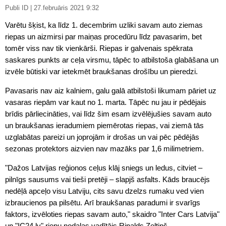
Publi ID | 27.februāris 2021 9:32
Varētu šķist, ka līdz 1. decembrim uzliki savam auto ziemas
riepas un aizmirsi par maiņas procedūru līdz pavasarim, bet
tomēr viss nav tik vienkārši. Riepas ir galvenais spēkrata
saskares punkts ar ceļa virsmu, tāpēc to atbilstoša glabāšana un
izvēle būtiski var ietekmēt braukšanas drošību un pieredzi.
Pavasaris nav aiz kalniem, galu galā atbilstoši likumam pāriet uz
vasaras riepām var kaut no 1. marta. Tāpēc nu jau ir pēdējais
brīdis pārliecināties, vai līdz šim esam izvēlējušies savam auto
un braukšanas ieradumiem piemērotas riepas, vai ziemā tās
uzglabātas pareizi un joprojām ir drošas un vai pēc pēdējās
sezonas protektors aizvien nav mazāks par 1,6 milimetriem.
"Dažos Latvijas reģionos ceļus klāj sniegs un ledus, citviet –
pilnīgs sausums vai tieši pretēji – slapjš asfalts. Kāds braucējs
nedēļā apceļo visu Latviju, cits savu dzelzs rumaku ved vien
izbraucienos pa pilsētu. Arī braukšanas paradumi ir svarīgs
faktors, izvēloties riepas savam auto," skaidro "Inter Cars Latvija"
un "IC24.lv" riepu nodaļas vadītājs Rinalds Zeltiņš.