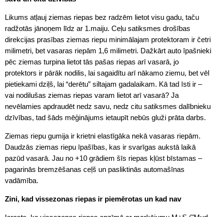
Likums atļauj ziemas riepas bez radzēm lietot visu gadu, taču
radžotās jānoņem līdz ar 1.maiju. Ceļu satiksmes drošības
direkcijas prasības ziemas riepu minimālajam protektoram ir četri
milimetri, bet vasaras riepām 1,6 milimetri. Dažkārt auto īpašnieki
pēc ziemas turpina lietot tās pašas riepas arī vasarā, jo
protektors ir pārāk nodilis, lai sagaidītu arī nākamo ziemu, bet vēl
pietiekami dziļš, lai “derētu” siltajam gadalaikam. Kā tad īsti ir –
vai nodilušas ziemas riepas varam lietot arī vasarā? Ja
nevēlamies apdraudēt nedz savu, nedz citu satiksmes dalībnieku
dzīvības, tad šāds mēģinājums ietaupīt nebūs gluži prāta darbs.
Ziemas riepu gumija ir krietni elastīgāka nekā vasaras riepām.
Daudzās ziemas riepu īpašības, kas ir svarīgas aukstā laikā
pazūd vasarā. Jau no +10 grādiem šīs riepas kļūst bīstamas –
pagarinās bremzēšanas ceļš un pasliktinās automašīnas
vadāmība.
Zini, kad vissezonas riepas ir piemērotas un kad nav