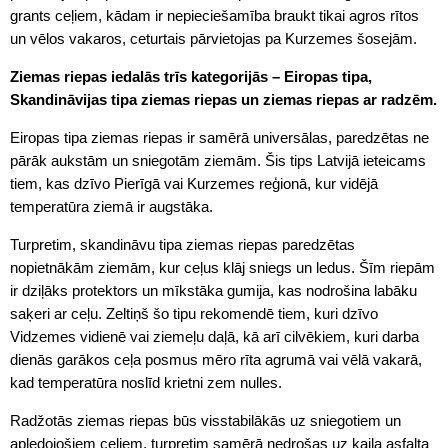
grants ceļiem, kādam ir nepieciešamība braukt tikai agros rītos
un vēlos vakaros, ceturtais pārvietojas pa Kurzemes šosejām.
Ziemas riepas iedalās trīs kategorijās – Eiropas tipa,
Skandināvijas tipa ziemas riepas un ziemas riepas ar radzēm.
Eiropas tipa ziemas riepas ir samērā universālas, paredzētas ne
pārāk aukstām un sniegotām ziemām. Šis tips Latvijā ieteicams
tiem, kas dzīvo Pierīgā vai Kurzemes reģionā, kur vidējā
temperatūra ziemā ir augstāka.
Turpretim, skandināvu tipa ziemas riepas paredzētas
nopietnākām ziemām, kur ceļus klāj sniegs un ledus. Šīm riepām
ir dziļāks protektors un mīkstāka gumija, kas nodrošina labāku
saķeri ar ceļu. Zeltiņš šo tipu rekomendē tiem, kuri dzīvo
Vidzemes vidienē vai ziemeļu daļā, kā arī cilvēkiem, kuri darba
dienās garākos ceļa posmus mēro rīta agrumā vai vēlā vakarā,
kad temperatūra noslīd krietni zem nulles.
Radžotās ziemas riepas būs visstabilākās uz sniegotiem un
apledojošiem ceļiem, turpretim samērā nedrošas uz kaila asfalta