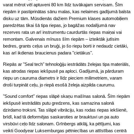
varat mērot vēl aptuveni 80 km līdz tuvākajam servisam. Šīm
riepām ir pastiprinātas sānu malas, kas nelaimes gadījumā balsta
disku uz tām. Mūsdienās dažiem Premium klases automobiļiem
paredzētas tikai šā tipa riepas, jo bagāžas nodalījumā nav
rezerves rata un arī instrumentu caurdurtās riepas maiņai vai
remontam. Galvenais mīnuss šīm riepām – izteiktāk jutīsim
bedres, grants ceļus un bruģi, jo šo riepu borti ir nedaudz cietāki,
kas arī ikdienas braucienus padara "cietākus".
Riepās ar "Seal tech" tehnoloģiju iestrādāts želejas tipa materiāls,
kas atrodas riepas iekšpusē pa aploci. Gadījumā, ja pārduram
riepu un cauruma diametrs ir līdz pieciem milimetriem, varam
droši turpināt ceļu, jo riepā esošā želeja aizpilda caurumu.
"Sound comfort" riepas slāpē skaņu mašīnas salonā. Šīm riepām
iekšpusē iestrādāts putu gredzens, kas samazina salonā
dzirdamo troksni. Tas slāpē vibrāciju, kas rodas riepas iekšienē,
brīdī, kad tā deformējas saskaroties ar brauktuvi un pa auto
virsbūvi ceļo līdz salonam. Grīnbergs atklāj, ka pētījumi, kas
veikti Goodyear Luksemburgas pētniecības un attīstības centrā