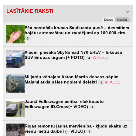
LASĪTĀKIE RAKSTI
Dienas
Nedēļas
Pēc postošās krusas Saulkrastu pusē – desmitiem
bojātu automašīnu un zaudējumi ap 100 000 eiro
2
Xiaomi piesaka SkyNomad N70 EREV – luksusa
SUV Eiropas tirgum (+ FOTO)
4
Miljardu vērtajam Aston Martin debesskrāpim
Maiami atklājušies nopietni defekti
1
Jaunā Volkswagen cerība- elektroauto
Volkswagen ID.Cross(+ VIDEO)
4
Rīgas remontu jaunā mērvienība - kļūdu skaits uz
vienu metru darbu! (+ VIDEO)
7