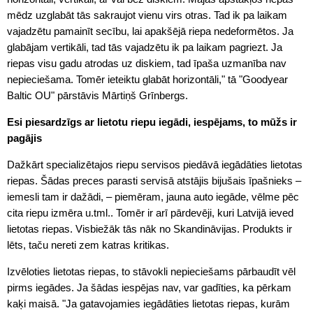
mēdz uzglabāt tās sakraujot vienu virs otras. Tad ik pa laikam
vajadzētu pamainīt secību, lai apakšējā riepa nedeformētos. Ja
glabājam vertikāli, tad tās vajadzētu ik pa laikam pagriezt. Ja
riepas visu gadu atrodas uz diskiem, tad īpaša uzmanība nav
nepieciešama. Tomēr ieteiktu glabāt horizontāli," tā "Goodyear
Baltic OU" pārstāvis Mārtiņš Grīnbergs.
Esi piesardzīgs ar lietotu riepu iegādi, iespējams, to mūžs ir
pagājis
Dažkārt specializētajos riepu servisos piedāvā iegādāties lietotas
riepas. Šādas preces parasti servisā atstājis bijušais īpašnieks –
iemesli tam ir dažādi, – piemēram, jauna auto iegāde, vēlme pēc
cita riepu izmēra u.tml.. Tomēr ir arī pārdevēji, kuri Latvijā ieved
lietotas riepas. Visbiežāk tās nāk no Skandināvijas. Produkts ir
lēts, taču nereti zem katras kritikas.
Izvēloties lietotas riepas, to stāvokli nepieciešams pārbaudīt vēl
pirms iegādes. Ja šādas iespējas nav, var gadīties, ka pērkam
kaķi maisā. "Ja gatavojamies iegādāties lietotas riepas, kurām