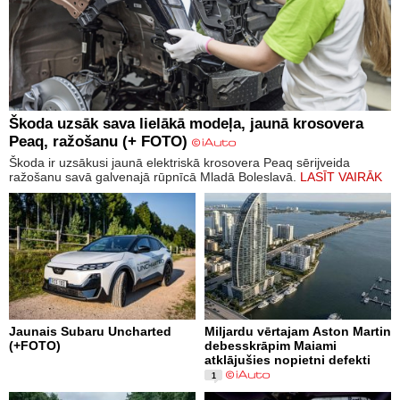
Škoda uzsāk sava lielākā modeļa, jaunā krosovera
Peaq, ražošanu (+ FOTO)
Škoda ir uzsākusi jaunā elektriskā krosovera Peaq sērijveida
ražošanu savā galvenajā rūpnīcā Mladā Boleslavā.
LASĪT VAIRĀK
Jaunais Subaru Uncharted
Miljardu vērtajam Aston Martin
(+FOTO)
debesskrāpim Maiami
atklājušies nopietni defekti
1