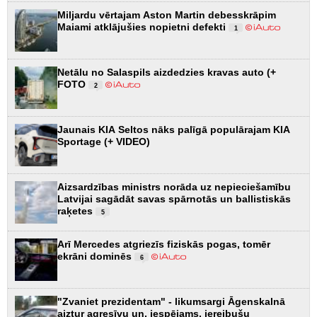
Miljardu vērtajam Aston Martin debesskrāpim
Maiami atklājušies nopietni defekti
1
Netālu no Salaspils aizdedzies kravas auto (+
FOTO
2
Jaunais KIA Seltos nāks palīgā populārajam KIA
Sportage (+ VIDEO)
Aizsardzības ministrs norāda uz nepieciešamību
Latvijai sagādāt savas spārnotās un ballistiskās
raķetes
5
Arī Mercedes atgriezīs fiziskās pogas, tomēr
ekrāni dominēs
6
"Zvaniet prezidentam" - likumsargi Āgenskalnā
aiztur agresīvu un, iespējams, iereibušu