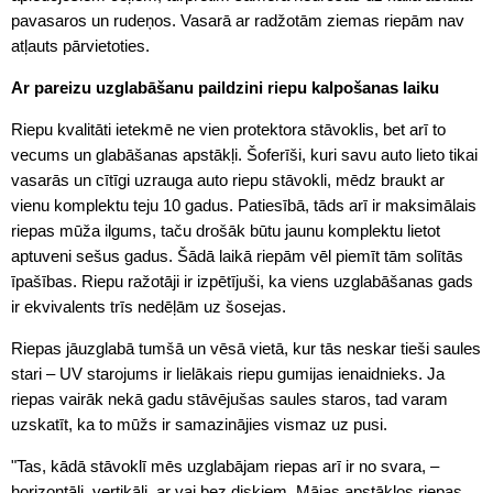
pavasaros un rudeņos. Vasarā ar radžotām ziemas riepām nav
atļauts pārvietoties.
Ar pareizu uzglabāšanu paildzini riepu kalpošanas laiku
Riepu kvalitāti ietekmē ne vien protektora stāvoklis, bet arī to
vecums un glabāšanas apstākļi. Šoferīši, kuri savu auto lieto tikai
vasarās un cītīgi uzrauga auto riepu stāvokli, mēdz braukt ar
vienu komplektu teju 10 gadus. Patiesībā, tāds arī ir maksimālais
riepas mūža ilgums, taču drošāk būtu jaunu komplektu lietot
aptuveni sešus gadus. Šādā laikā riepām vēl piemīt tām solītās
īpašības. Riepu ražotāji ir izpētījuši, ka viens uzglabāšanas gads
ir ekvivalents trīs nedēļām uz šosejas.
Riepas jāuzglabā tumšā un vēsā vietā, kur tās neskar tieši saules
stari – UV starojums ir lielākais riepu gumijas ienaidnieks. Ja
riepas vairāk nekā gadu stāvējušas saules staros, tad varam
uzskatīt, ka to mūžs ir samazinājies vismaz uz pusi.
"Tas, kādā stāvoklī mēs uzglabājam riepas arī ir no svara, –
horizontāli, vertikāli, ar vai bez diskiem. Mājas apstākļos riepas