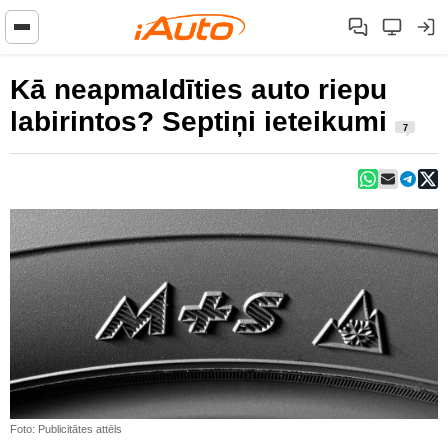
Kā neapmaldīties auto riepu
labirintos? Septiņi ieteikumi
7
Foto: Publicitātes attēls