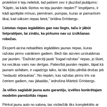
protektori ir teju nelietoti, tad pašiem sev ir jāuzdod jautājums:
"Kāpēc, lai kāds šķirtos no teju jaunām riepām?" Iespējams, ir
kādi apslēptie mīnusi, piemēram, pumpas, kuras ar pamanīsim
tikai, kad sāksim riepas lietot," brīdina Grīnbergs.
Lietotas riepas iegādāties gan nav liegts, taču ir jābūt
lietpratējam, lai zinātu, ka pirkums nav uz izsīkšanas
robežas.
Eksperti aicina nebaidīties iegādāties jaunas riepas, kuras
ražotas pirms vairākiem gadiem. Bieži tās aizvien uzskatāmas
par jaunām. "Dažkārt pircēji jautā "šogad ražotas" riepas, jo šķiet,
ka vecākas vairs nav derīgas. Patiesībā jaunām riepām, tāpat kā
jaunam asfaltam, ir vajadzīgs laiks, lai tās kļūtu pilnībā drošas jeb
"nedaudz iebrauktas". No riepām, kas ražotas pirms trīs vai
četriem gadiem, nav jābaidās," iedrošina Mārtiņš Grīnbergs.
Ja vēlies saglabāt jauna auto garantiju, izvēlies konkrētajam
modelim paredzētās riepas
Pērkot jaunu auto no salona, tas visbiežāk tiks komplektēts ar