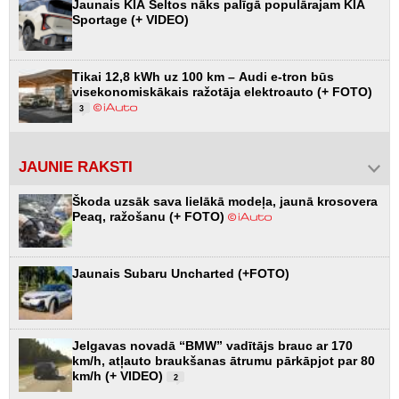
Jaunais KIA Seltos nāks palīgā populārajam KIA
Sportage (+ VIDEO)
Tikai 12,8 kWh uz 100 km – Audi e-tron būs
visekonomiskākais ražotāja elektroauto (+ FOTO)
3
JAUNIE RAKSTI
Škoda uzsāk sava lielākā modeļa, jaunā krosovera
Peaq, ražošanu (+ FOTO)
Jaunais Subaru Uncharted (+FOTO)
Jelgavas novadā “BMW” vadītājs brauc ar 170
km/h, atļauto braukšanas ātrumu pārkāpjot par 80
km/h (+ VIDEO)
2