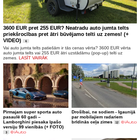
3600 EUR pret 255 EUR? Neatradu auto jumta telts
priekšrocības pret ātri būvējamo telti uz zemes! (+
VIDEO)
6
Vai auto jumta telts patiešām ir tās cenas vērta? 3600 EUR vērta
auto jumta telts vai 255 EUR ātri uzstādāmu (pop-up) telti uz
zemes.
LASĪT VAIRĀK
Pirmajam super sporta auto
Drošībai, ne sodiem - Igaunijā
pasaulē 60 gadi –
par mobilajiem radariem
Lamborghini piesaka īpašo
brīdinās ceļa zimes
12
versiju 99 vienībās (+ FOTO)
3