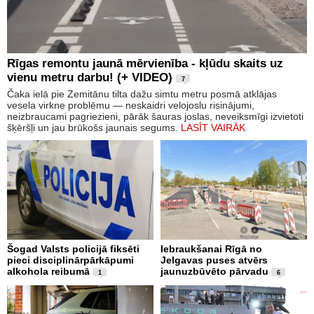
Rīgas remontu jaunā mērvienība - kļūdu skaits uz
vienu metru darbu! (+ VIDEO)
7
Čaka ielā pie Zemitānu tilta dažu simtu metru posmā atklājas
vesela virkne problēmu — neskaidri velojoslu risinājumi,
neizbraucami pagriezieni, pārāk šauras joslas, neveiksmīgi izvietoti
šķēršļi un jau brūkošs jaunais segums.
LASĪT VAIRĀK
Šogad Valsts policijā fiksēti
Iebraukšanai Rīgā no
pieci disciplinārpārkāpumi
Jelgavas puses atvērs
alkohola reibumā
jaunuzbūvēto pārvadu
1
6