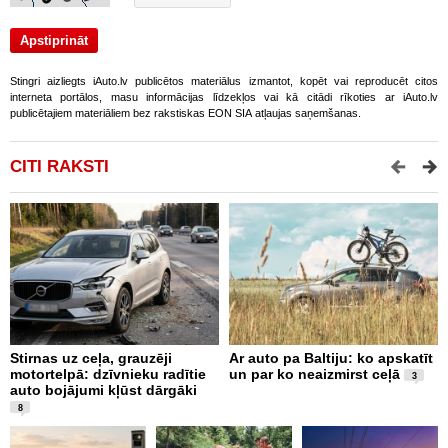
Stingri aizliegts iAuto.lv publicētos materiālus izmantot, kopēt vai reproducēt citos
interneta portālos, masu informācijas līdzekļos vai kā citādi rīkoties ar iAuto.lv
publicētajiem materiāliem bez rakstiskas EON SIA atļaujas saņemšanas.
CITI RAKSTI
Stirnas uz ceļa, grauzēji
Ar auto pa Baltiju: ko apskatīt
J
motortelpā: dzīvnieku radītie
un par ko neaizmirst ceļā
n
3
auto bojājumi kļūst dārgāki
n
8