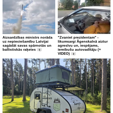
Aizsardzības ministrs norāda
"Zvaniet prezidentam" -
uz nepieciešamību Latvijai
likumsargi Āgenskalnā aiztur
sagādāt savas spārnotās un
agresīvu un, iespējams,
ballistiskās raķetes
iereibušu autovadītāju (+
5
VIDEO)
3