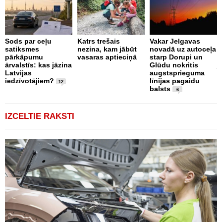
Sods par ceļu
Katrs trešais
Vakar Jelgavas
P
satiksmes
nezina, kam jābūt
novadā uz autoceļa
ā
pārkāpumu
vasaras aptieciņā
starp Dorupi un
l
ārvalstīs: kas jāzina
Glūdu nokritis
j
Latvijas
augstsprieguma
b
iedzīvotājiem?
līnijas pagaidu
12
balsts
6
IZCELTIE RAKSTI