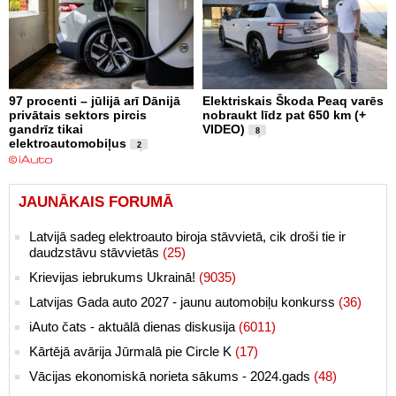
97 procenti – jūlijā arī Dānijā
Elektriskais Škoda Peaq varēs
privātais sektors pircis
nobraukt līdz pat 650 km (+
gandrīz tikai
VIDEO)
8
elektroautomobiļus
2
JAUNĀKAIS FORUMĀ
Latvijā sadeg elektroauto biroja stāvvietā, cik droši tie ir
daudzstāvu stāvvietās
(25)
Krievijas iebrukums Ukrainā!
(9035)
Latvijas Gada auto 2027 - jaunu automobiļu konkurss
(36)
iAuto čats - aktuālā dienas diskusija
(6011)
Kārtējā avārija Jūrmalā pie Circle K
(17)
Vācijas ekonomiskā norieta sākums - 2024.gads
(48)