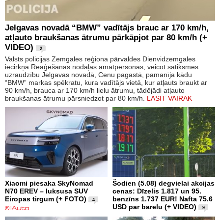
Jelgavas novadā “BMW” vadītājs brauc ar 170 km/h,
atļauto braukšanas ātrumu pārkāpjot par 80 km/h (+
VIDEO)
2
Valsts policijas Zemgales reģiona pārvaldes Dienvidzemgales
iecirkņa Reaģēšanas nodaļas amatpersonas, veicot satiksmes
uzraudzību Jelgavas novadā, Cenu pagastā, pamanīja kādu
“BMW” markas spēkratu, kura vadītājs vietā, kur atļauts braukt ar
90 km/h, brauca ar 170 km/h lielu ātrumu, tādējādi atļauto
braukšanas ātrumu pārsniedzot par 80 km/h.
LASĪT VAIRĀK
Xiaomi piesaka SkyNomad
Šodien (5.08) degvielai akcijas
N70 EREV – luksusa SUV
cenas: Dīzelis 1.817 un 95.
Eiropas tirgum (+ FOTO)
benzīns 1.737 EUR! Nafta 75.6
4
USD par barelu (+ VIDEO)
9