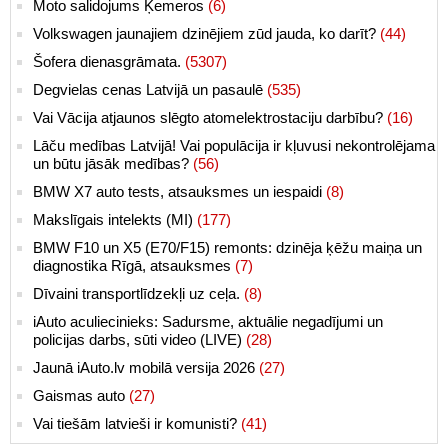
Moto salidojums Ķemeros
(6)
Volkswagen jaunajiem dzinējiem zūd jauda, ko darīt?
(44)
Šofera dienasgrāmata.
(5307)
Degvielas cenas Latvijā un pasaulē
(535)
Vai Vācija atjaunos slēgto atomelektrostaciju darbību?
(16)
Lāču medības Latvijā! Vai populācija ir kļuvusi nekontrolējama
un būtu jāsāk medības?
(56)
BMW X7 auto tests, atsauksmes un iespaidi
(8)
Makslīgais intelekts (MI)
(177)
BMW F10 un X5 (E70/F15) remonts: dzinēja ķēžu maiņa un
diagnostika Rīgā, atsauksmes
(7)
Dīvaini transportlīdzekļi uz ceļa.
(8)
iAuto aculiecinieks: Sadursme, aktuālie negadījumi un
policijas darbs, sūti video (LIVE)
(28)
Jaunā iAuto.lv mobilā versija 2026
(27)
Gaismas auto
(27)
Vai tiešām latvieši ir komunisti?
(41)