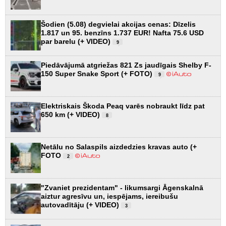
Šodien (5.08) degvielai akcijas cenas: Dīzelis
1.817 un 95. benzīns 1.737 EUR! Nafta 75.6 USD
par barelu (+ VIDEO)
9
Piedāvājumā atgriežas 821 Zs jaudīgais Shelby F-
150 Super Snake Sport (+ FOTO)
9
Elektriskais Škoda Peaq varēs nobraukt līdz pat
650 km (+ VIDEO)
8
Netālu no Salaspils aizdedzies kravas auto (+
FOTO
2
"Zvaniet prezidentam" - likumsargi Āgenskalnā
aiztur agresīvu un, iespējams, iereibušu
autovadītāju (+ VIDEO)
3