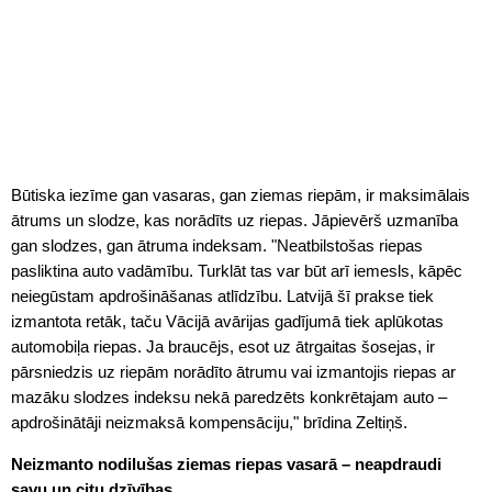
Būtiska iezīme gan vasaras, gan ziemas riepām, ir maksimālais
ātrums un slodze, kas norādīts uz riepas. Jāpievērš uzmanība
gan slodzes, gan ātruma indeksam. "Neatbilstošas riepas
pasliktina auto vadāmību. Turklāt tas var būt arī iemesls, kāpēc
neiegūstam apdrošināšanas atlīdzību. Latvijā šī prakse tiek
izmantota retāk, taču Vācijā avārijas gadījumā tiek aplūkotas
automobiļa riepas. Ja braucējs, esot uz ātrgaitas šosejas, ir
pārsniedzis uz riepām norādīto ātrumu vai izmantojis riepas ar
mazāku slodzes indeksu nekā paredzēts konkrētajam auto –
apdrošinātāji neizmaksā kompensāciju," brīdina Zeltiņš.
Neizmanto nodilušas ziemas riepas vasarā – neapdraudi
savu un citu dzīvības