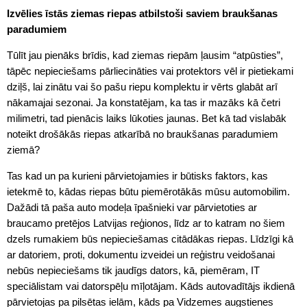
Izvēlies īstās ziemas riepas atbilstoši saviem braukšanas
paradumiem
Tūlīt jau pienāks brīdis, kad ziemas riepām ļausim “atpūsties”,
tāpēc nepieciešams pārliecināties vai protektors vēl ir pietiekami
dziļš, lai zinātu vai šo pašu riepu komplektu ir vērts glabāt arī
nākamajai sezonai. Ja konstatējam, ka tas ir mazāks kā četri
milimetri, tad pienācis laiks lūkoties jaunas. Bet kā tad vislabāk
noteikt drošākās riepas atkarībā no braukšanas paradumiem
ziemā?
Tas kad un pa kurieni pārvietojamies ir būtisks faktors, kas
ietekmē to, kādas riepas būtu piemērotākās mūsu automobilim.
Dažādi tā paša auto modeļa īpašnieki var pārvietoties ar
braucamo pretējos Latvijas reģionos, līdz ar to katram no šiem
dzels rumakiem būs nepieciešamas citādākas riepas. Līdzīgi kā
ar datoriem, proti, dokumentu izveidei un reģistru veidošanai
nebūs nepieciešams tik jaudīgs dators, kā, piemēram, IT
speciālistam vai datorspēļu mīļotājam. Kāds autovadītājs ikdienā
pārvietojas pa pilsētas ielām, kāds pa Vidzemes augstienes