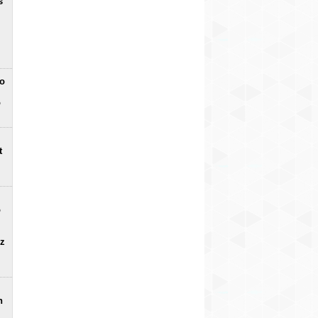
s
no
o
t
o
uz
n