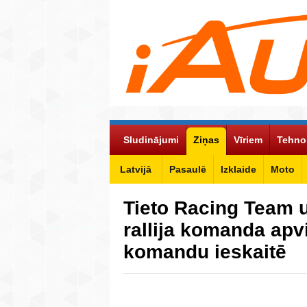
Sludinājumi
Ziņas
Vīriem
Tehno
Latvijā
Pasaulē
Izklaide
Moto
Tieto Racing Team 
rallija komanda ap
komandu ieskaitē