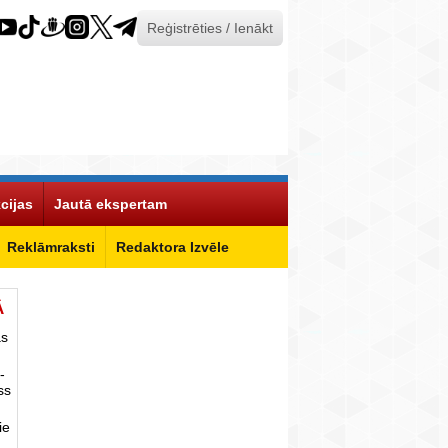
Reģistrēties / Ienākt
cijas
Jautā ekspertam
Reklāmraksti
Redaktora Izvēle
Ā
as
-
ss
ie