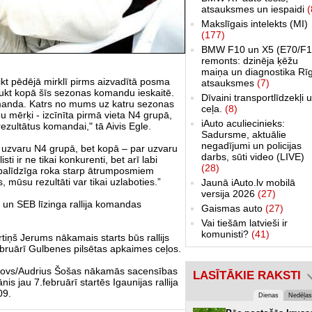
atsauksmes un iespaidi
(
Makslīgais intelekts (MI)
(177)
BMW F10 un X5 (E70/F1
remonts: dzinēja ķēžu
maiņa un diagnostika Rī
eikt pēdējā mirklī pirms aizvadītā posma
atsauksmes
(7)
kt kopā šīs sezonas komandu ieskaitē.
Dīvaini transportlīdzekļi 
komanda. Katrs no mums uz katru sezonas
ceļa.
(8)
nu mērķi - izcīnīta pirmā vieta N4 grupā,
iAuto aculiecinieks:
rezultātus komandai," tā Aivis Egle.
Sadursme, aktuālie
negadījumi un policijas
r uzvaru N4 grupā, bet kopā – par uzvaru
darbs, sūti video (LIVE)
ti ir ne tikai konkurenti, bet arī labi
(28)
rā palīdzīga roka starp ātrumposmiem
, mūsu rezultāti var tikai uzlaboties.”
Jaunā iAuto.lv mobilā
versija 2026
(27)
 un SEB līzinga rallija komandas
Gaismas auto
(27)
Vai tiešām latvieši ir
komunisti?
(41)
tiņš Jerums nākamais starts būs rallijs
bruārī Gulbenes pilsētas apkaimes ceļos.
robjovs/Audrius Šošas nākamās sacensības
LASĪTĀKIE RAKSTI
s jau 7.februārī startēs Igaunijas rallija
09.
Dienas
Nedēļas