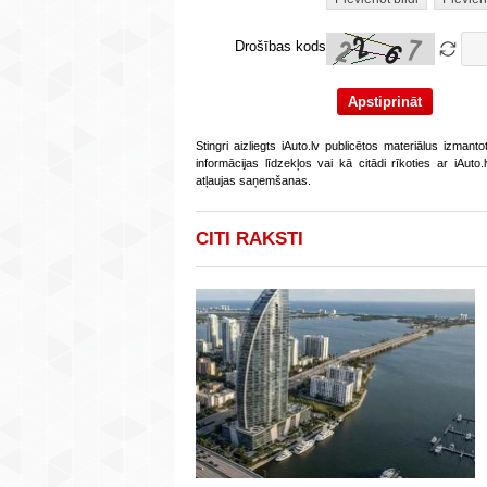
Drošības kods
Stingri aizliegts iAuto.lv publicētos materiālus izmant
informācijas līdzekļos vai kā citādi rīkoties ar iAut
atļaujas saņemšanas.
CITI RAKSTI