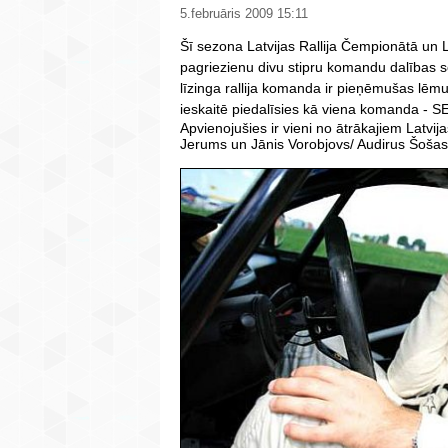
5.februāris 2009 15:11
Šī sezona Latvijas Rallija Čempionātā un L
pagriezienu divu stipru komandu dalības 
līzinga rallija komanda ir pieņēmušas l
ieskaitē piedalīsies kā viena komanda - S
Apvienojušies ir vieni no ātrākajiem Latvija
Jerums un Jānis Vorobjovs/ Audirus Šošas