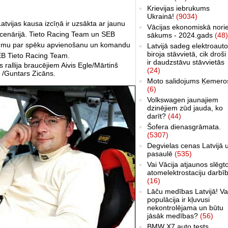
Krievijas iebrukums
Ukrainā!
(9034)
atvijas kausa izcīņā ir uzsākta ar jaunu
Vācijas ekonomiskā nori
scenārijā. Tieto Racing Team un SEB
sākums - 2024.gads
(48)
ēmumu par spēku apvienošanu un komandu
Latvijā sadeg elektroauto
biroja stāvvietā, cik droši 
EB Tieto Racing Team.
ir daudzstāvu stāvvietās
s rallija braucējiem Aivis Egle/Mārtinš
(24)
 /Guntars Zicāns.
Moto salidojums Ķemero
(6)
Volkswagen jaunajiem
dzinējiem zūd jauda, ko
darīt?
(44)
Šofera dienasgrāmata.
(5307)
Degvielas cenas Latvijā 
pasaulē
(535)
Vai Vācija atjaunos slēgt
atomelektrostaciju darbī
(16)
Lāču medības Latvijā! Va
populācija ir kļuvusi
nekontrolējama un būtu
jāsāk medības?
(56)
BMW X7 auto tests,