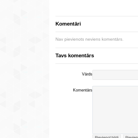
Komentāri
Nav pievienots neviens komentārs.
Tavs komentārs
Vārds
Komentārs
Pievienot bildi
Pievien