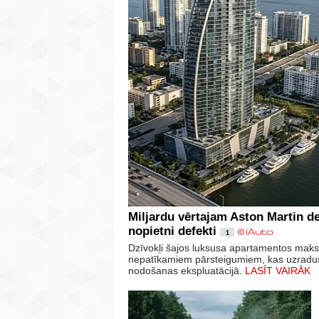
Miljardu vērtajam Aston Martin d
nopietni defekti
1
Dzīvokļi šajos luksusa apartamentos maksā
nepatīkamiem pārsteigumiem, kas uzraduši
nodošanas ekspluatācijā.
LASĪT VAIRĀK