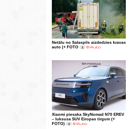
Netālu no Salaspils aizdedzies kravas
auto (+ FOTO
2
Xiaomi piesaka SkyNomad N70 EREV
– luksusa SUV Eiropas tirgum (+
FOTO)
3