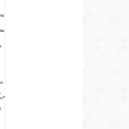
eta
tie
s
un
o
bu?
i