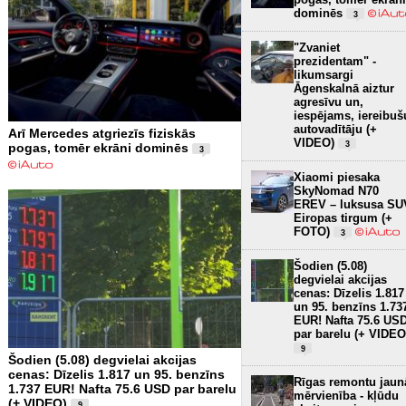
dominēs
3
"Zvaniet
prezidentam" -
likumsargi
Āgenskalnā aiztur
agresīvu un,
iespējams, iereibuš
autovadītāju (+
Arī Mercedes atgriezīs fiziskās
VIDEO)
3
pogas, tomēr ekrāni dominēs
3
Xiaomi piesaka
SkyNomad N70
EREV – luksusa SU
Eiropas tirgum (+
FOTO)
3
Šodien (5.08)
degvielai akcijas
cenas: Dīzelis 1.817
un 95. benzīns 1.73
EUR! Nafta 75.6 US
par barelu (+ VIDEO
9
Šodien (5.08) degvielai akcijas
cenas: Dīzelis 1.817 un 95. benzīns
Rīgas remontu jaun
1.737 EUR! Nafta 75.6 USD par barelu
mērvienība - kļūdu
(+ VIDEO)
9