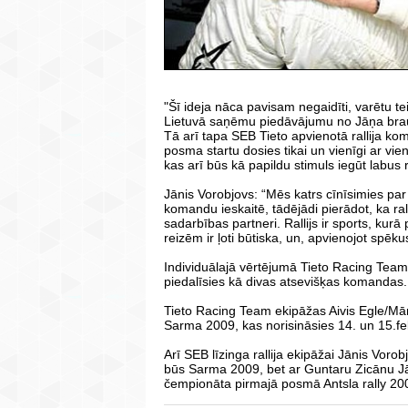
"Šī ideja nāca pavisam negaidīti, varētu t
Lietuvā saņēmu piedāvājumu no Jāņa brau
Tā arī tapa SEB Tieto apvienotā rallija 
posma startu dosies tikai un vienīgi ar vie
kas arī būs kā papildu stimuls iegūt labus 
Jānis Vorobjovs: “Mēs katrs cīnīsimies pa
komandu ieskaitē, tādējādi pierādot, ka rallis
sadarbības partneri. Rallijs ir sports, ku
reizēm ir ļoti būtiska, un, apvienojot spēkus
Individuālajā vērtējumā Tieto Racing Team
piedalīsies kā divas atsevišķas komandas.
Tieto Racing Team ekipāžas Aivis Egle/Mār
Sarma 2009, kas norisināsies 14. un 15.fe
Arī SEB līzinga rallija ekipāžai Jānis Vo
būs Sarma 2009, bet ar Guntaru Zicānu Jāni
čempionāta pirmajā posmā Antsla rally 20