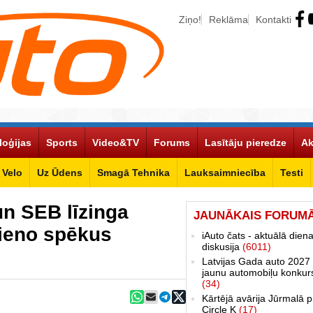
Ziņo!
Reklāma
Kontakti
loģijas
Sports
Video&TV
Forums
Lasītāju pieredze
Ak
Velo
Uz Ūdens
Smagā Tehnika
Lauksaimniecība
Testi
un SEB līzinga
JAUNĀKAIS FORUM
vieno spēkus
iAuto čats - aktuālā dien
diskusija
(6011)
Latvijas Gada auto 2027 
jaunu automobiļu konkur
(34)
Kārtējā avārija Jūrmalā p
Circle K
(17)