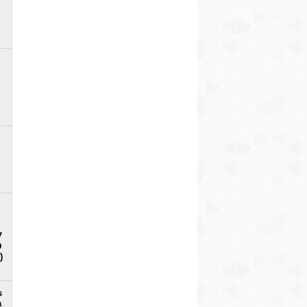
7
D
)
s
a