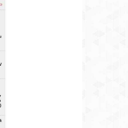
u
V
7
D
)
ā