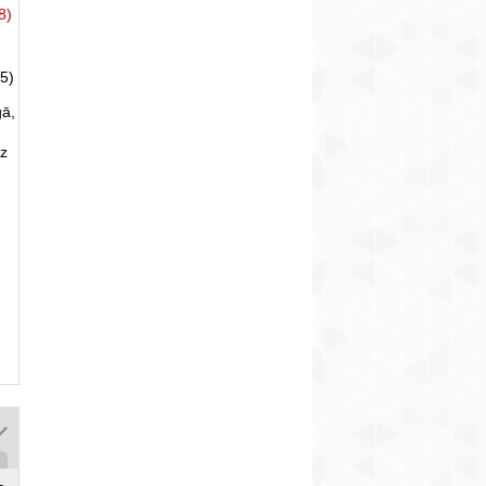
8)
5)
gā,
uz