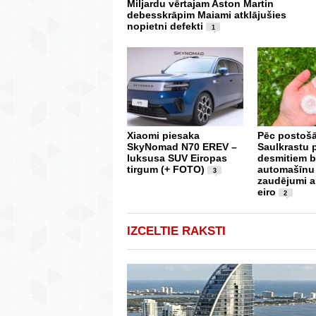
Miljardu vērtajam Aston Martin
debesskrāpim Maiami atklājušies
nopietni defekti
1
Xiaomi piesaka
Pēc postošā
SkyNomad N70 EREV –
Saulkrastu 
luksusa SUV Eiropas
desmitiem b
tirgum (+ FOTO)
automašīnu
3
zaudējumi a
eiro
2
IZCELTIE RAKSTI