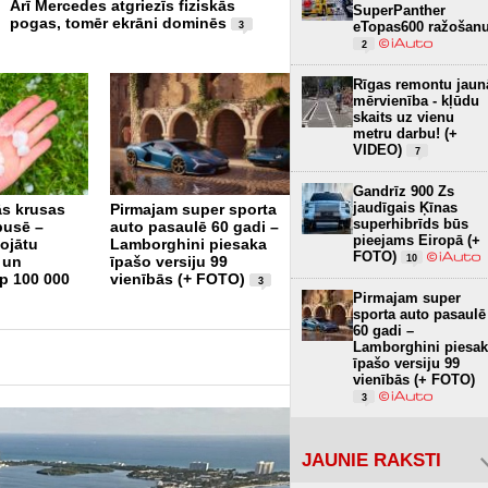
Arī Mercedes atgriezīs fiziskās
Tikai 12,8 kWh uz 100 km –
SuperPanther
pogas, tomēr ekrāni dominēs
tron būs visekonomiskākai
eTopas600 ražošan
3
elektroauto (+ FOTO)
3
2
Rīgas remontu jaun
mērvienība - kļūdu
skaits uz vienu
metru darbu! (+
VIDEO)
7
Gandrīz 900 Zs
jaudīgais Ķīnas
s krusas
Pirmajam super sporta
Piedāvājumā atgriežas
superhibrīds būs
pusē –
auto pasaulē 60 gadi –
821 Zs jaudīgais Shelby
pieejams Eiropā (+
ojātu
Lamborghini piesaka
F-150 Super Snake
FOTO)
10
 un
īpašo versiju 99
Sport (+ FOTO)
9
p 100 000
vienībās (+ FOTO)
3
Pirmajam super
sporta auto pasaulē
60 gadi –
Lamborghini piesa
īpašo versiju 99
vienībās (+ FOTO)
3
JAUNIE RAKSTI