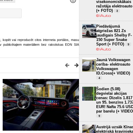
visekonomiskākais
ražotāja elektroauto
(+ FOTO)
3
Piedāvājumā
atgriežas 821 Zs
jaudīgais Shelby F-
150 Super Snake
ot, kopēt vai reproducēt citos interneta portālos, masu
Sport (+ FOTO)
o.lv publicētajiem materiāliem bez rakstiskas EON SIA
9
Jaunā Volkswagen
cerība- elektroauto
Volkswagen
ID.Cross(+ VIDEO)
4
Šodien (5.08)
degvielai akcijas
cenas: Dīzelis 1.817
un 95. benzīns 1.73
EUR! Nafta 75.6 US
par barelu (+ VIDEO
9
Austrijā uzsāk Ķīna
elektriskā kraviniek