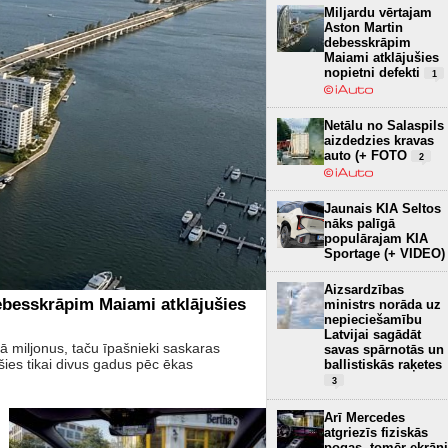
Miljardu vērtajam
Aston Martin
debesskrāpim
Maiami atklājušies
nopietni defekti
1
Netālu no Salaspils
aizdedzies kravas
auto (+ FOTO
2
Jaunais KIA Seltos
nāks palīgā
populārajam KIA
Sportage (+ VIDEO)
Aizsardzības
ebesskrāpim Maiami atklājušies
ministrs norāda uz
nepieciešamību
Latvijai sagādāt
 miljonus, taču īpašnieki saskaras
savas spārnotās un
es tikai divus gadus pēc ēkas
ballistiskās raķetes
3
Arī Mercedes
atgriezīs fiziskās
pogas, tomēr ekrāni