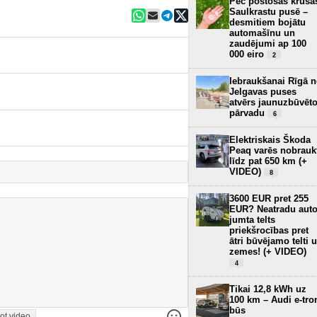
Pēc postošās krusa
Saulkrastu pusē –
desmitiem bojātu
automašīnu un
zaudējumi ap 100
000 eiro
2
Iebraukšanai Rīgā 
Jelgavas puses
atvērs jaunuzbūvēt
pārvadu
6
Elektriskais Škoda
Peaq varēs nobrauk
līdz pat 650 km (+
VIDEO)
8
3600 EUR pret 255
EUR? Neatradu aut
jumta telts
priekšrocības pret
ātri būvējamo telti 
zemes! (+ VIDEO)
4
Tikai 12,8 kWh uz
100 km – Audi e-tro
būs
ot video