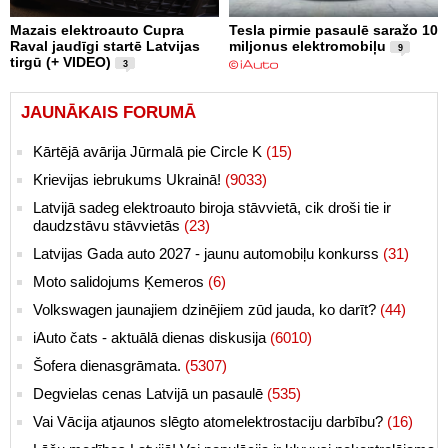
Mazais elektroauto Cupra
Tesla pirmie pasaulē saražo 10
Raval jaudīgi startē Latvijas
miljonus elektromobiļu
9
tirgū (+ VIDEO)
3
JAUNĀKAIS FORUMĀ
Kārtējā avārija Jūrmalā pie Circle K
(15)
Krievijas iebrukums Ukrainā!
(9033)
Latvijā sadeg elektroauto biroja stāvvietā, cik droši tie ir
daudzstāvu stāvvietās
(23)
Latvijas Gada auto 2027 - jaunu automobiļu konkurss
(31)
Moto salidojums Ķemeros
(6)
Volkswagen jaunajiem dzinējiem zūd jauda, ko darīt?
(44)
iAuto čats - aktuālā dienas diskusija
(6010)
Šofera dienasgrāmata.
(5307)
Degvielas cenas Latvijā un pasaulē
(535)
Vai Vācija atjaunos slēgto atomelektrostaciju darbību?
(16)