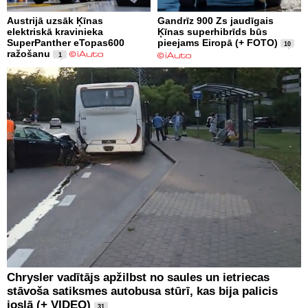
Austrijā uzsāk Ķīnas
Gandrīz 900 Zs jaudīgais
elektriskā kravinieka
Ķīnas superhibrīds būs
SuperPanther eTopas600
pieejams Eiropā (+ FOTO)
10
ražošanu
1
Chrysler vadītājs apžilbst no saules un ietriecas
stāvoša satiksmes autobusa stūrī, kas bija palicis
joslā (+ VIDEO)
31