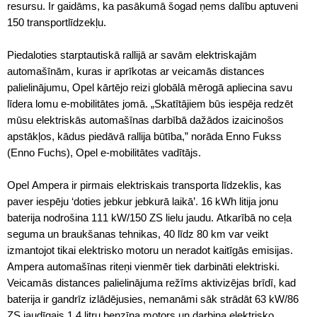
resursu. Ir gaidāms, ka pasākumā šogad ņems dalību aptuveni
150 transportlīdzekļu.
Piedaloties starptautiskā rallijā ar savām elektriskajām
automašīnām, kuras ir aprīkotas ar veicamās distances
palielinājumu, Opel kārtējo reizi globālā mērogā apliecina savu
līdera lomu e-mobilitātes jomā. „Skatītājiem būs iespēja redzēt
mūsu elektriskās automašīnas darbībā dažādos izaicinošos
apstākļos, kādus piedāvā rallija būtība,” norāda Enno Fukss
(Enno Fuchs), Opel e-mobilitātes vadītājs.
Opel Ampera ir pirmais elektriskais transporta līdzeklis, kas
paver iespēju ‘doties jebkur jebkurā laikā’. 16 kWh litija jonu
baterija nodrošina 111 kW/150 ZS lielu jaudu. Atkarībā no ceļa
seguma un braukšanas tehnikas, 40 līdz 80 km var veikt
izmantojot tikai elektrisko motoru un neradot kaitīgās emisijas.
Ampera automašīnas riteņi vienmēr tiek darbināti elektriski.
Veicamās distances palielinājuma režīms aktivizējas brīdī, kad
baterija ir gandrīz izlādējusies, nemanāmi sāk strādāt 63 kW/86
ZS jaudīgais 1,4 litru benzīna motors un darbina elektrisko