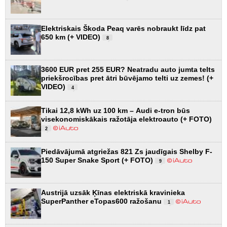
Elektriskais Škoda Peaq varēs nobraukt līdz pat
650 km (+ VIDEO)
8
3600 EUR pret 255 EUR? Neatradu auto jumta telts
priekšrocības pret ātri būvējamo telti uz zemes! (+
VIDEO)
4
Tikai 12,8 kWh uz 100 km – Audi e-tron būs
visekonomiskākais ražotāja elektroauto (+ FOTO)
2
Piedāvājumā atgriežas 821 Zs jaudīgais Shelby F-
150 Super Snake Sport (+ FOTO)
9
Austrijā uzsāk Ķīnas elektriskā kravinieka
SuperPanther eTopas600 ražošanu
1