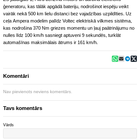
ģeneratoru, kas tālāk apgādā bateriju, nodrošinot iespēju veikt
vairāk nekā 500 km lielu distanci bez vajadzības uzpildīties. Uz
ceļa Ampera modelim palīdz Voltec elektriskā vilkmes sistēma,
kas nodrošina 370 Nm griezes momentu un ļauj paātrinājumu no
nulles līdz 100 km/h sasniegt aptuveni 9 sekundēs, turklāt
automašīnas maksimālais ātrums ir 161 km/h.
Komentāri
Nav pievienots neviens komentārs.
Tavs komentārs
Vārds