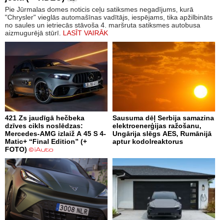
Pie Jūrmalas domes noticis ceļu satiksmes negadījums, kurā
"Chrysler" vieglās automašīnas vadītājs, iespējams, tika apžilbināts
no saules un ietriecās stāvoša 4. maršruta satiksmes autobusa
aizmugurējā stūrī.
LASĪT VAIRĀK
421 Zs jaudīgā hečbeka
Sausuma dēļ Serbija samazina
dzīves cikls noslēdzas:
elektroenerģijas ražošanu,
Mercedes-AMG izlaiž A 45 S 4-
Ungārija slēgs AES, Rumānijā
Matic+ “Final Edition” (+
aptur kodolreaktorus
FOTO)