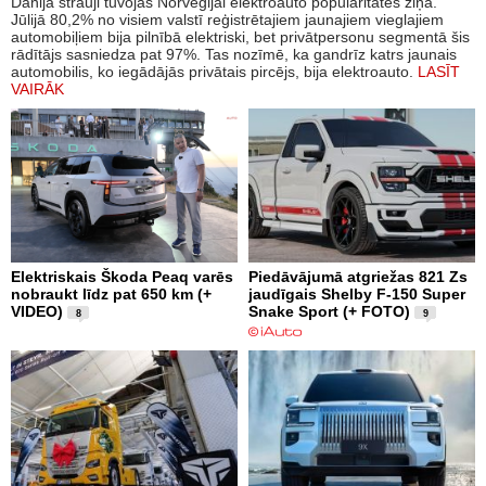
Dānija strauji tuvojas Norvēģijai elektroauto popularitātes ziņā.
Jūlijā 80,2% no visiem valstī reģistrētajiem jaunajiem vieglajiem
automobiļiem bija pilnībā elektriski, bet privātpersonu segmentā šis
rādītājs sasniedza pat 97%. Tas nozīmē, ka gandrīz katrs jaunais
automobilis, ko iegādājās privātais pircējs, bija elektroauto.
LASĪT
VAIRĀK
Elektriskais Škoda Peaq varēs
Piedāvājumā atgriežas 821 Zs
nobraukt līdz pat 650 km (+
jaudīgais Shelby F-150 Super
VIDEO)
Snake Sport (+ FOTO)
8
9