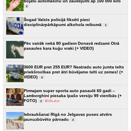
bojātu automašīnu un zaudējumi ap 100 000 eiro
2
Šogad Valsts policijā fiksēti pieci
disciplinārpārkāpumi alkohola reibumā
1
Pēc vairāk nekā 80 gadiem Donavā redzami Otrā
pasaules kara kuģu vraki (+ VIDEO)
3600 EUR pret 255 EUR? Neatradu auto jumta telts
priekšrocības pret ātri būvējamo telti uz zemes! (+
VIDEO)
4
Pirmajam super sporta auto pasaulē 60 gadi –
Lamborghini piesaka īpašo versiju 99 vienībās (+
FOTO)
2
Iebraukšanai Rīgā no Jelgavas puses atvērs
jaunuzbūvēto pārvadu
4