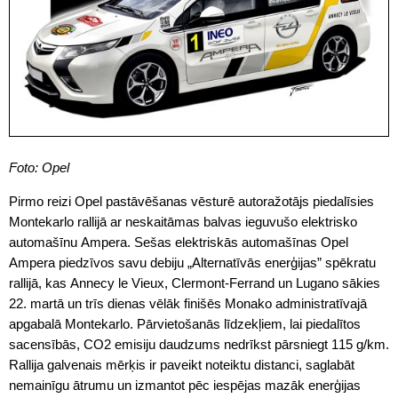
Foto: Opel
Pirmo reizi Opel pastāvēšanas vēsturē autoražotājs piedalīsies
Montekarlo rallijā ar neskaitāmas balvas ieguvušo elektrisko
automašīnu Ampera. Sešas elektriskās automašīnas Opel
Ampera piedzīvos savu debiju „Alternatīvās enerģijas” spēkratu
rallijā, kas Annecy le Vieux, Clermont-Ferrand un Lugano sākies
22. martā un trīs dienas vēlāk finišēs Monako administratīvajā
apgabalā Montekarlo. Pārvietošanās līdzekļiem, lai piedalītos
sacensībās, CO2 emisiju daudzums nedrīkst pārsniegt 115 g/km.
Rallija galvenais mērķis ir paveikt noteiktu distanci, saglabāt
nemainīgu ātrumu un izmantot pēc iespējas mazāk enerģijas