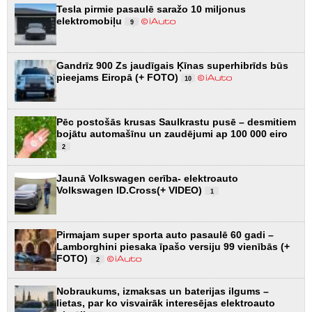
Tesla pirmie pasaulē saražo 10 miljonus
elektromobiļu
9
Gandrīz 900 Zs jaudīgais Ķīnas superhibrīds būs
pieejams Eiropā (+ FOTO)
10
Pēc postošās krusas Saulkrastu pusē – desmitiem
bojātu automašīnu un zaudējumi ap 100 000 eiro
2
Jaunā Volkswagen cerība- elektroauto
Volkswagen ID.Cross(+ VIDEO)
1
Pirmajam super sporta auto pasaulē 60 gadi –
Lamborghini piesaka īpašo versiju 99 vienībās (+
FOTO)
2
Nobraukums, izmaksas un baterijas ilgums –
lietas, par ko visvairāk interesējas elektroauto