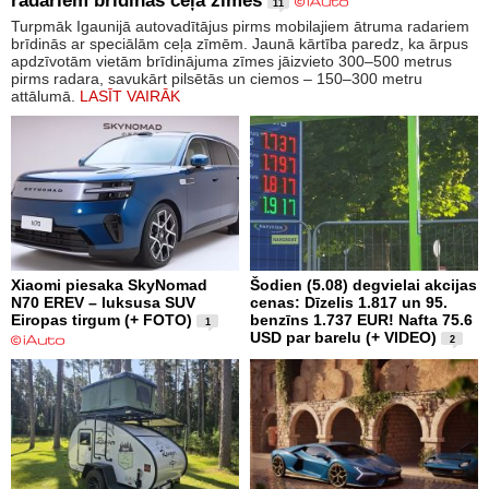
radariem brīdinās ceļa zimes
11
Turpmāk Igaunijā autovadītājus pirms mobilajiem ātruma radariem
brīdinās ar speciālām ceļa zīmēm. Jaunā kārtība paredz, ka ārpus
apdzīvotām vietām brīdinājuma zīmes jāizvieto 300–500 metrus
pirms radara, savukārt pilsētās un ciemos – 150–300 metru
attālumā.
LASĪT VAIRĀK
Xiaomi piesaka SkyNomad
Šodien (5.08) degvielai akcijas
N70 EREV – luksusa SUV
cenas: Dīzelis 1.817 un 95.
Eiropas tirgum (+ FOTO)
benzīns 1.737 EUR! Nafta 75.6
1
USD par barelu (+ VIDEO)
2