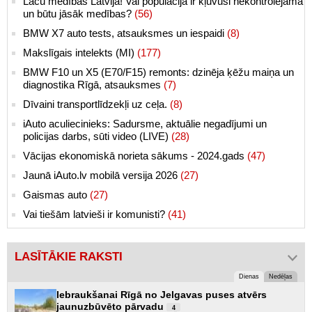
Lāču medības Latvijā! Vai populācija ir kļuvusi nekontrolējama
un būtu jāsāk medības?
(56)
BMW X7 auto tests, atsauksmes un iespaidi
(8)
Makslīgais intelekts (MI)
(177)
BMW F10 un X5 (E70/F15) remonts: dzinēja ķēžu maiņa un
diagnostika Rīgā, atsauksmes
(7)
Dīvaini transportlīdzekļi uz ceļa.
(8)
iAuto aculiecinieks: Sadursme, aktuālie negadījumi un
policijas darbs, sūti video (LIVE)
(28)
Vācijas ekonomiskā norieta sākums - 2024.gads
(47)
Jaunā iAuto.lv mobilā versija 2026
(27)
Gaismas auto
(27)
Vai tiešām latvieši ir komunisti?
(41)
LASĪTĀKIE RAKSTI
Dienas
Nedēļas
Iebraukšanai Rīgā no Jelgavas puses atvērs
jaunuzbūvēto pārvadu
4