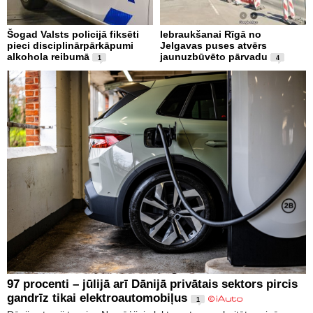
Šogad Valsts policijā fiksēti
Iebraukšanai Rīgā no
pieci disciplinārpārkāpumi
Jelgavas puses atvērs
alkohola reibumā
jaunuzbūvēto pārvadu
1
4
97 procenti – jūlijā arī Dānijā privātais sektors pircis
gandrīz tikai elektroautomobiļus
1