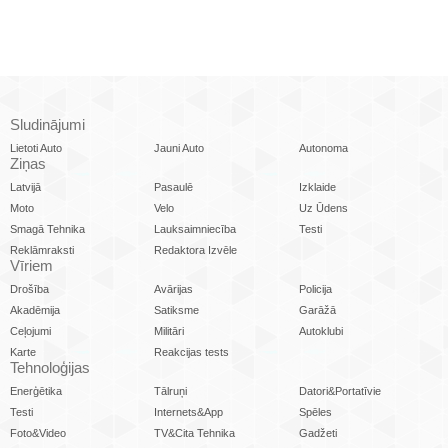
Sludinājumi
Lietoti Auto
Jauni Auto
Autonoma
Ziņas
Latvijā
Pasaulē
Izklaide
Moto
Velo
Uz Ūdens
Smagā Tehnika
Lauksaimniecība
Testi
Reklāmraksti
Redaktora Izvēle
Vīriem
Drošība
Avārijas
Policija
Akadēmija
Satiksme
Garāžā
Ceļojumi
Militāri
Autoklubi
Karte
Reakcijas tests
Tehnoloģijas
Enerģētika
Tālruņi
Datori&Portatīvie
Testi
Internets&App
Spēles
Foto&Video
TV&Cita Tehnika
Gadžeti