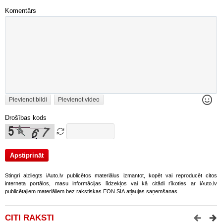
Komentārs
Pievienot bildi
Pievienot video
Drošības kods
Stingri aizliegts iAuto.lv publicētos materiālus izmantot, kopēt vai reproducēt citos
interneta portālos, masu informācijas līdzekļos vai kā citādi rīkoties ar iAuto.lv
publicētajiem materiāliem bez rakstiskas EON SIA atļaujas saņemšanas.
CITI RAKSTI