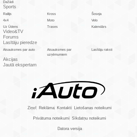
Dažādi
Sports
Rallijs
Kross
Šoseja
4x4
Moto
Velo
Uz Ūdens
Trases
Kalendārs
Video&TV
Forums
Lasītāju pieredze
Atsauksmes par auto
Atsauksmes par
Lasītāju raksti
uzņēmumiem
Akcijas
Jautā ekspertam
Ziņo!
Reklāma
Kontakti
Lietošanas noteikumi
Privātuma noteikumi
Sīkdatņu noteikumi
Datora versija