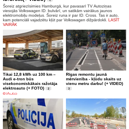
Šoreiz atgriezīsimies Hamburgā, kur pavasarī TV Autoziņas
viesojās Volkswagen ID. bulvārī, un satikām vairākus jaunos
elektromobiļu modeļus. Šoreiz runa ir par ID. Cross. Tas ir auto,
kam potenciāli vajadzētu kļūt par Volkswagen dižpārdokli.
LASĪT
VAIRĀK
Tikai 12,8 kWh uz 100 km –
Rīgas remontu jaunā
Audi e-tron būs
mērvienība - kļūdu skaits uz
visekonomiskākais ražotāja
vienu metru darbu! (+ VIDEO)
elektroauto (+ FOTO)
2
3