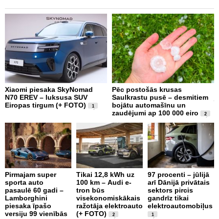
Xiaomi piesaka SkyNomad
Pēc postošās krusas
P
N70 EREV – luksusa SUV
Saulkrastu pusē – desmitiem
j
Eiropas tirgum (+ FOTO)
bojātu automašīnu un
S
1
zaudējumi ap 100 000 eiro
2
J
Pirmajam super
Tikai 12,8 kWh uz
97 procenti – jūlijā
V
sporta auto
100 km – Audi e-
arī Dānijā privātais
N
pasaulē 60 gadi –
tron būs
sektors pircis
p
Lamborghini
visekonomiskākais
gandrīz tikai
B
piesaka īpašo
ražotāja elektroauto
elektroautomobiļus
s
versiju 99 vienībās
(+ FOTO)
t
2
1