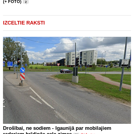
(+ FOTO)
2
IZCELTIE RAKSTI
Drošībai, ne sodiem - Igaunijā par mobilajiem