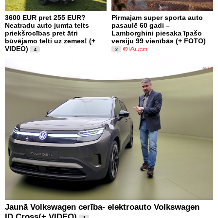
3600 EUR pret 255 EUR?
Pirmajam super sporta auto
Neatradu auto jumta telts
pasaulē 60 gadi –
priekšrocības pret ātri
Lamborghini piesaka īpašo
būvējamo telti uz zemes! (+
versiju 99 vienībās (+ FOTO)
VIDEO)
4
2
Jaunā Volkswagen cerība- elektroauto Volkswagen
ID.Cross(+ VIDEO)
1