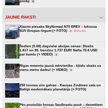
pircēji
11
JAUNIE RAKSTI
Xiaomi piesaka SkyNomad N70 EREV – luksusa
SUV Eiropas tirgum (+ FOTO)
1
Šodien (5.08) degvielai akcijas cenas: Dīzelis
1.817 un 95. benzīns 1.737 EUR! Nafta 75.6 USD
par barelu (+ VIDEO)
2
Rīgas remontu jaunā mērvienība - kļūdu skaits uz
vienu metru darbu! (+ VIDEO)
3
250 tonnas virs galvas - Kauņas Zinātnes sala un
Baltijā modernākais planetārijs (+ FOTO)
Pēc postošās krusas Saulkrastu pusē – desmitiem