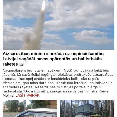
Aizsardzības ministrs norāda uz nepieciešamību
Latvijai sagādāt savas spārnotās un ballistiskās
raķetes
11
Nacionālajiem bruņotajiem spēkiem (NBS) jau tuvākajā laikā būs
jādomā, kā savā rīcībā iegūt gan efektīvas pretraķešu aizsardzības
sistēmas, kas spēj cīnīties ar ienaidnieka ballistisko raķešu
triecieniem, gan tālās darbības uzbrukuma ieročus - ballistiskās un
spārnotās raķetes, Aizsardzības ministrijas portāla "Sargs.lv"
raidierakstā "Droši ir zināt" paziņojis aizsardzības ministrs Raivis
Melnis.
LASĪT VAIRĀK