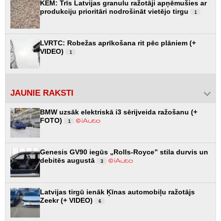
KEM: Trīs Latvijas granulu ražotāji apņēmušies ar
produkciju prioritāri nodrošināt vietējo tirgu
1
LVRTC: Robežas aprīkošana rit pēc plāniem (+
VIDEO)
1
JAUNIE RAKSTI
BMW uzsāk elektriskā i3 sērijveida ražošanu (+
FOTO)
1
Genesis GV90 iegūs „Rolls-Royce” stila durvis un
debitēs augustā
3
Latvijas tirgū ienāk Ķīnas automobiļu ražotājs
Zeekr (+ VIDEO)
6