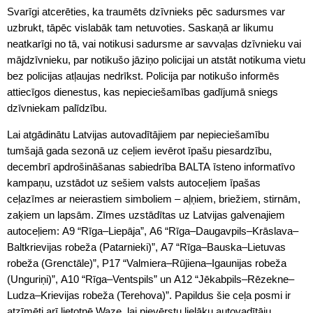
Svarīgi atcerēties, ka traumēts dzīvnieks pēc sadursmes var
uzbrukt, tāpēc vislabāk tam netuvoties. Saskaņā ar likumu
neatkarīgi no tā, vai notikusi sadursme ar savvaļas dzīvnieku vai
mājdzīvnieku, par notikušo jāziņo policijai un atstāt notikuma vietu
bez policijas atļaujas nedrīkst. Policija par notikušo informēs
attiecīgos dienestus, kas nepieciešamības gadījumā sniegs
dzīvniekam palīdzību.
Lai atgādinātu Latvijas autovadītājiem par nepieciešamību
tumšajā gada sezonā uz ceļiem ievērot īpašu piesardzību,
decembrī apdrošināšanas sabiedrība BALTA īsteno informatīvo
kampaņu, uzstādot uz sešiem valsts autoceļiem īpašas
ceļazīmes ar neierastiem simboliem – aļņiem, briežiem, stirnām,
zaķiem un lapsām. Zīmes uzstādītas uz Latvijas galvenajiem
autoceļiem: A9 “Rīga–Liepāja”, A6 “Rīga–Daugavpils–Krāslava–
Baltkrievijas robeža (Patarnieki)”, A7 “Rīga–Bauska–Lietuvas
robeža (Grenctāle)”, P17 “Valmiera–Rūjiena–Igaunijas robeža
(Unguriņi)”, A10 “Rīga–Ventspils” un A12 “Jēkabpils–Rēzekne–
Ludza–Krievijas robeža (Terehova)”. Papildus šie ceļa posmi ir
atzīmēti arī lietotnē Waze, lai pievērstu lielāku autovadītāju