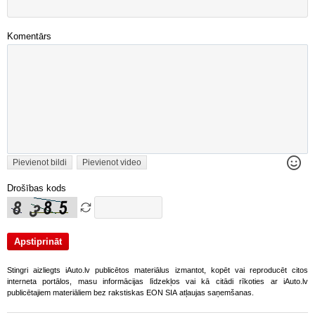
Komentārs
Pievienot bildi
Pievienot video
Drošības kods
Stingri aizliegts iAuto.lv publicētos materiālus izmantot, kopēt vai reproducēt citos
interneta portālos, masu informācijas līdzekļos vai kā citādi rīkoties ar iAuto.lv
publicētajiem materiāliem bez rakstiskas EON SIA atļaujas saņemšanas.