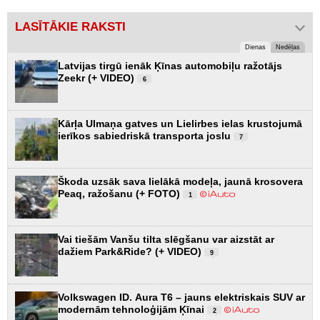
LASĪTĀKIE RAKSTI
Dienas
Nedēļas
Latvijas tirgū ienāk Ķīnas automobiļu ražotājs
Zeekr (+ VIDEO)
6
Kārļa Ulmaņa gatves un Lielirbes ielas krustojumā
ierīkos sabiedriskā transporta joslu
7
Škoda uzsāk sava lielākā modeļa, jaunā krosovera
Peaq, ražošanu (+ FOTO)
1
Vai tiešām Vanšu tilta slēgšanu var aizstāt ar
dažiem Park&Ride? (+ VIDEO)
9
Volkswagen ID. Aura T6 – jauns elektriskais SUV ar
modernām tehnoloģijām Ķīnai
2