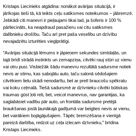
Kristaps Liecinieks atgādina: nonākot avārijas situācijā, ir
jārīkojas tieši tā, kā teikts ceļu satiksmes noteikumos – jābremzē.
Jebkādi citi manevri ir pieļaujami tikai tad, ja šoferis ir 100 %
pārliecināts, ka neapdraud pasažieru vai citu satiksmes
dalībnieku drošību. Taču arī pret paša veselību un dzīvību
nevajadzētu izturēties vieglprātīgi.
“Avārijas situācijā lēmums ir jāpieņem sekundes simtdaļās, un
tajā brīdī strādā instinkts un zemapziņa, cilvēki rauj stūri uz vienu
vai otru pusi. Visbiežāk šādu manevru rezultātā sadursme notiek
nevis ar stirnu, kas sabojātu auto, taču salonā sēdošajiem
cilvēkiem lielu skādi nenodarītu, bet ar pretī braucošu spēkratu
vai koku ceļmalā. Tiešā sadursmē ar dzīvnieku cilvēki būtiskas
traumas gūst ļoti reti, bet, veicot manevrus, nav garantijas, ka
saglabāsiet vadību pār auto, un frontāla sadursme pretējā
braukšanas joslā ļaunākajā gadījumā var beigties nevis ar vienu,
bet vairākiem bojāgājušajiem. Tāpēc bremzēšana ir vienīgā
pareizā darbība, redzot uz ceļa izlecam dzīvnieku,” brīdina
Kristaps Liecinieks.