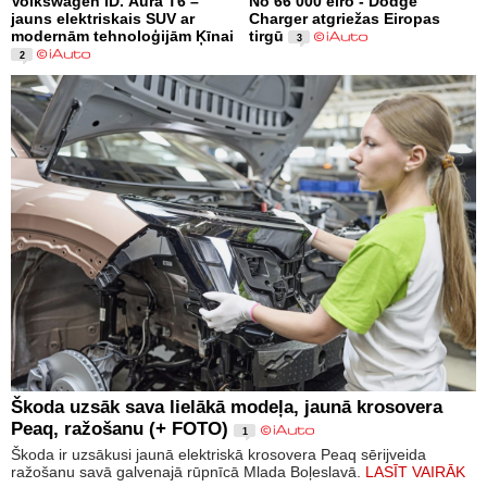
Volkswagen ID. Aura T6 –
No 66 000 eiro - Dodge
jauns elektriskais SUV ar
Charger atgriežas Eiropas
modernām tehnoloģijām Ķīnai
tirgū
3
2
Škoda uzsāk sava lielākā modeļa, jaunā krosovera
Peaq, ražošanu (+ FOTO)
1
Škoda ir uzsākusi jaunā elektriskā krosovera Peaq sērijveida
ražošanu savā galvenajā rūpnīcā Mlada Boļeslavā.
LASĪT VAIRĀK