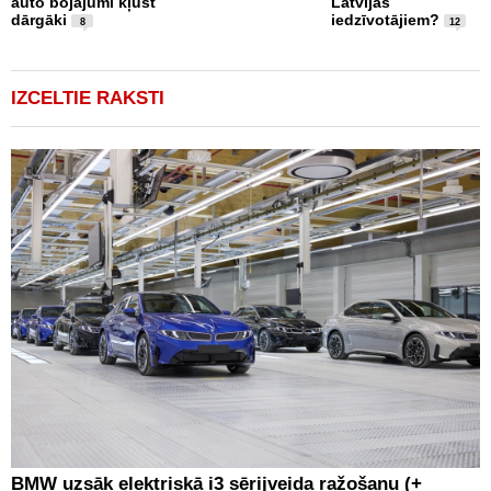
auto bojājumi kļūst
Latvijas
n
dārgāki
iedzīvotājiem?
n
8
12
IZCELTIE RAKSTI
BMW uzsāk elektriskā i3 sērijveida ražošanu (+