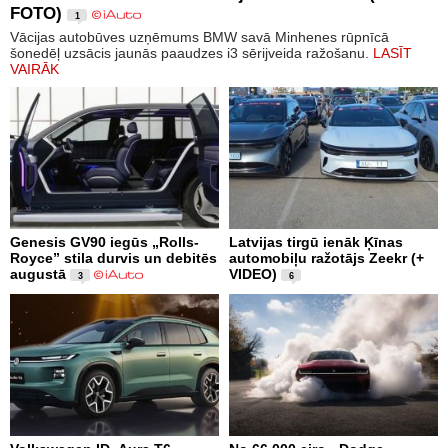
FOTO)
1
Vācijas autobūves uzņēmums BMW savā Minhenes rūpnīcā
šonedēļ uzsācis jaunās paaudzes i3 sērijveida ražošanu.
LASĪT
VAIRĀK
Genesis GV90 iegūs „Rolls-
Latvijas tirgū ienāk Ķīnas
Royce” stila durvis un debitēs
automobiļu ražotājs Zeekr (+
augustā
VIDEO)
3
6