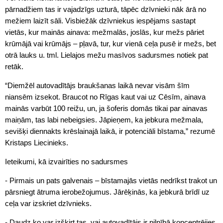
pārnadžiem tas ir vajadzīgs uzturā, tāpēc dzīvnieki nāk ārā no
mežiem laizīt sāli. Visbiežāk dzīvniekus iespējams sastapt
vietās, kur mainās ainava: mežmalās, joslās, kur mežs pāriet
krūmājā vai krūmājs – pļavā, tur, kur vienā ceļa pusē ir mežs, bet
otrā lauks u. tml. Lielajos mežu masīvos sadursmes notiek pat
retāk.
“Diemžēl autovadītājs braukšanas laikā nevar visām šīm
niansēm izsekot. Braucot no Rīgas kaut vai uz Cēsīm, ainava
mainās varbūt 100 reižu, un, ja šoferis domās tikai par ainavas
maiņām, tas labi nebeigsies. Jāpieņem, ka jebkura mežmala,
sevišķi diennakts krēslainajā laikā, ir potenciāli bīstama,” rezumē
Kristaps Liecinieks.
Ieteikumi, kā izvairīties no sadursmes
- Pirmais un pats galvenais – bīstamajās vietās nedrīkst trakot un
pārsniegt ātruma ierobežojumus. Jārēķinās, ka jebkurā brīdī uz
ceļa var izskriet dzīvnieks.
- Daudz ko var izšķirt tas, vai autovadītājs ir pilnībā koncentrējies