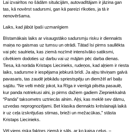
Lai izvairītos no šādām situācijām, autovadītājam ir jāzina gan
tas, kā novērst sadursmi, gan kā pareizi rīkoties, ja tā ir
nenovēršama.
Laiks, kad jābūt īpaši uzmanīgiem
Bīstamākais laiks ar visaugstāko sadursmju risku ir diennakts
maiņa no gaismas uz tumsu un otrādi. Tātad īsi pirms saullēkta
vai pēc saulrieta, kas ziemā nozīmē intensīvāko satiksmi,
cilvēkiem dodoties uz darbu vai uz mājām pēc darba dienas.
Tiesa, kā norāda Kristaps Liecinieks, rudeņos, kad aļņiem ir riesta
laiks, sadursme ir iespējama jebkurā brīdī. Ja aļņu tēviņam galvā
pavasaris, tas zaudē jebkādu spriestspēju un diemžēl arī baiļu
sajūtu. “Ne velti mēdz jokot, ka Rīga ir vienīgā pilsēta pasaulē,
kur panda notriekusi alni, jo pirms dažiem gadiem Ziepniekkalnā
“Panda” taksometrs uztriecās alnim. Aļņi, kas meklē sev dāmu,
uzvedas neprognozējami. Bet klasika diennakts krēslainajā laikā
ir uz ceļa izskrējušas stirnas, brieži un mežacūkas,” stāsta
Kristaps Liecinieks.
Vēl viens riska faktors ziemā ir sāls, ar ko kaisa ceļus, –