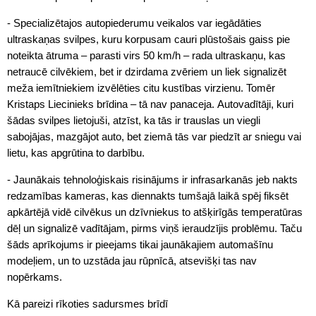
- Specializētajos autopiederumu veikalos var iegādāties
ultraskaņas svilpes, kuru korpusam cauri plūstošais gaiss pie
noteikta ātruma – parasti virs 50 km/h – rada ultraskaņu, kas
netraucē cilvēkiem, bet ir dzirdama zvēriem un liek signalizēt
meža iemītniekiem izvēlēties citu kustības virzienu. Tomēr
Kristaps Liecinieks brīdina – tā nav panaceja. Autovadītāji, kuri
šādas svilpes lietojuši, atzīst, ka tās ir trauslas un viegli
sabojājas, mazgājot auto, bet ziemā tās var piedzīt ar sniegu vai
lietu, kas apgrūtina to darbību.
- Jaunākais tehnoloģiskais risinājums ir infrasarkanās jeb nakts
redzamības kameras, kas diennakts tumšajā laikā spēj fiksēt
apkārtējā vidē cilvēkus un dzīvniekus to atšķirīgās temperatūras
dēļ un signalizē vadītājam, pirms viņš ieraudzījis problēmu. Taču
šāds aprīkojums ir pieejams tikai jaunākajiem automašīnu
modeļiem, un to uzstāda jau rūpnīcā, atsevišķi tas nav
nopērkams.
Kā pareizi rīkoties sadursmes brīdī