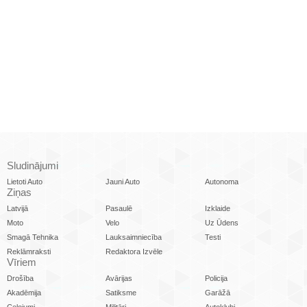
Sludinājumi
Lietoti Auto
Jauni Auto
Autonoma
Ziņas
Latvijā
Pasaulē
Izklaide
Moto
Velo
Uz Ūdens
Smagā Tehnika
Lauksaimniecība
Testi
Reklāmraksti
Redaktora Izvēle
Vīriem
Drošība
Avārijas
Policija
Akadēmija
Satiksme
Garāžā