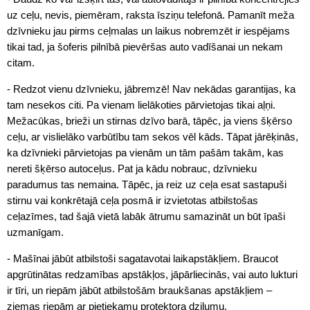
uz ceļu, nevis, piemēram, raksta īsziņu telefonā. Pamanīt meža
dzīvnieku jau pirms ceļmalas un laikus nobremzēt ir iespējams
tikai tad, ja šoferis pilnībā pievēršas auto vadīšanai un nekam
citam.
- Redzot vienu dzīvnieku, jābremzē! Nav nekādas garantijas, ka
tam nesekos citi. Pa vienam lielākoties pārvietojas tikai aļņi.
Mežacūkas, brieži un stirnas dzīvo barā, tāpēc, ja viens šķērso
ceļu, ar vislielāko varbūtību tam sekos vēl kāds. Tāpat jārēķinās,
ka dzīvnieki pārvietojas pa vienām un tām pašām takām, kas
nereti šķērso autoceļus. Pat ja kādu nobrauc, dzīvnieku
paradumus tas nemaina. Tāpēc, ja reiz uz ceļa esat sastapuši
stirnu vai konkrētajā ceļa posmā ir izvietotas atbilstošas
ceļazīmes, tad šajā vietā labāk ātrumu samazināt un būt īpaši
uzmanīgam.
- Mašīnai jābūt atbilstoši sagatavotai laikapstākļiem. Braucot
apgrūtinātas redzamības apstākļos, jāpārliecinās, vai auto lukturi
ir tīri, un riepām jābūt atbilstošām braukšanas apstākļiem –
ziemas riepām ar pietiekamu protektora dziļumu.