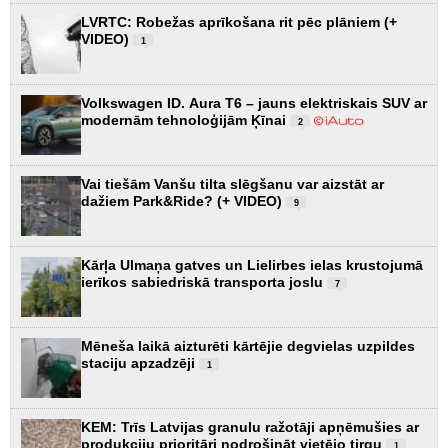
LVRTC: Robežas aprīkošana rit pēc plāniem (+
VIDEO)
1
Volkswagen ID. Aura T6 – jauns elektriskais SUV ar
modernām tehnoloģijām Ķīnai
2
Vai tiešām Vanšu tilta slēgšanu var aizstāt ar
dažiem Park&Ride? (+ VIDEO)
9
Kārļa Ulmaņa gatves un Lielirbes ielas krustojumā
ierīkos sabiedriskā transporta joslu
7
Mēneša laikā aizturēti kārtējie degvielas uzpildes
staciju apzadzēji
1
KEM: Trīs Latvijas granulu ražotāji apņēmušies ar
produkciju prioritāri nodrošināt vietējo tirgu
1