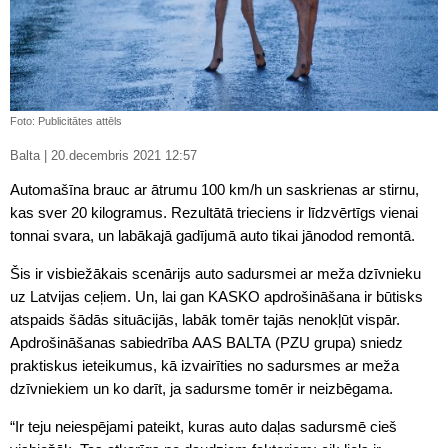
Foto: Publicitātes attēls
Balta | 20.decembris 2021 12:57
Automašīna brauc ar ātrumu 100 km/h un saskrienas ar stirnu,
kas sver 20 kilogramus. Rezultātā trieciens ir līdzvērtīgs vienai
tonnai svara, un labākajā gadījumā auto tikai jānodod remontā.
Šis ir visbiežākais scenārijs auto sadursmei ar meža dzīvnieku
uz Latvijas ceļiem. Un, lai gan KASKO apdrošināšana ir būtisks
atspaids šādās situācijās, labāk tomēr tajās nenokļūt vispār.
Apdrošināšanas sabiedrība AAS BALTA (PZU grupa) sniedz
praktiskus ieteikumus, kā izvairīties no sadursmes ar meža
dzīvniekiem un ko darīt, ja sadursme tomēr ir neizbēgama.
“Ir teju neiespējami pateikt, kuras auto daļas sadursmē cieš