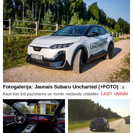
Fotogalerija: Jaunais Subaru Uncharted (+FOTO)
3
Kaut kas ļoti pazīstams un tomēr nedaudz citādāks.
LASĪT VAIRĀK