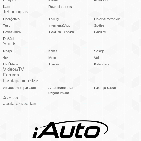
Ceļojumi
Militāri
Autoklubi
Karte
Reakcijas tests
Tehnoloģijas
Enerģētika
Tālruņi
Datori&Portatīvie
Testi
Internets&App
Spēles
Foto&Video
TV&Cita Tehnika
Gadžeti
Dažādi
Sports
Rallijs
Kross
Šoseja
4x4
Moto
Velo
Uz Ūdens
Trases
Kalendārs
Video&TV
Forums
Lasītāju pieredze
Atsauksmes par auto
Atsauksmes par
Lasītāju raksti
uzņēmumiem
Akcijas
Jautā ekspertam