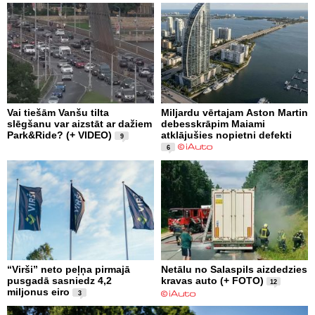
Vai tiešām Vanšu tilta
Miljardu vērtajam Aston Martin
slēgšanu var aizstāt ar dažiem
debesskrāpim Maiami
Park&Ride? (+ VIDEO)
atklājušies nopietni defekti
9
6
“Virši” neto peļņa pirmajā
Netālu no Salaspils aizdedzies
pusgadā sasniedz 4,2
kravas auto (+ FOTO)
12
miljonus eiro
3