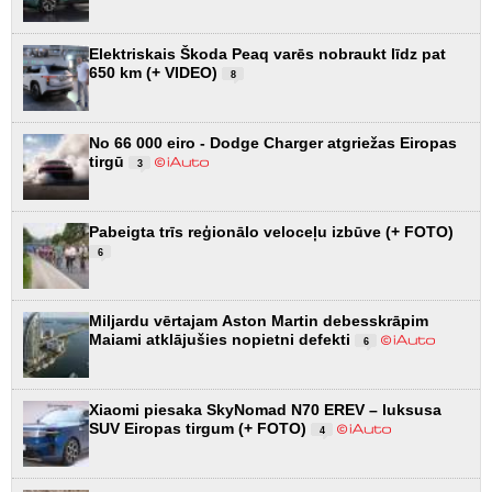
Elektriskais Škoda Peaq varēs nobraukt līdz pat
650 km (+ VIDEO)
8
No 66 000 eiro - Dodge Charger atgriežas Eiropas
tirgū
3
Pabeigta trīs reģionālo veloceļu izbūve (+ FOTO)
6
Miljardu vērtajam Aston Martin debesskrāpim
Maiami atklājušies nopietni defekti
6
Xiaomi piesaka SkyNomad N70 EREV – luksusa
SUV Eiropas tirgum (+ FOTO)
4