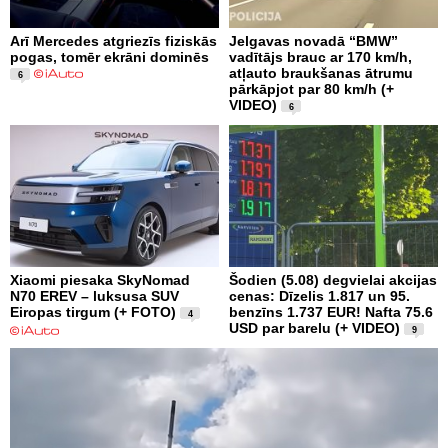
Arī Mercedes atgriezīs fiziskās
Jelgavas novadā “BMW”
pogas, tomēr ekrāni dominēs
vadītājs brauc ar 170 km/h,
atļauto braukšanas ātrumu
6
pārkāpjot par 80 km/h (+
VIDEO)
6
Xiaomi piesaka SkyNomad
Šodien (5.08) degvielai akcijas
N70 EREV – luksusa SUV
cenas: Dīzelis 1.817 un 95.
Eiropas tirgum (+ FOTO)
benzīns 1.737 EUR! Nafta 75.6
4
USD par barelu (+ VIDEO)
9