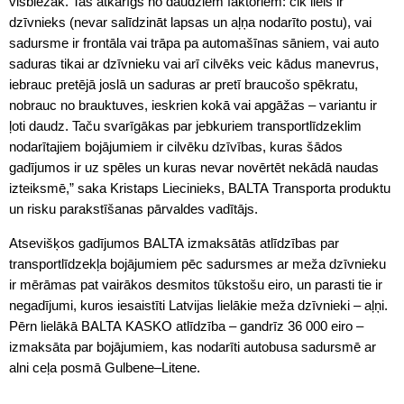
visbiežāk. Tas atkarīgs no daudziem faktoriem: cik liels ir
dzīvnieks (nevar salīdzināt lapsas un aļņa nodarīto postu), vai
sadursme ir frontāla vai trāpa pa automašīnas sāniem, vai auto
saduras tikai ar dzīvnieku vai arī cilvēks veic kādus manevrus,
iebrauc pretējā joslā un saduras ar pretī braucošo spēkratu,
nobrauc no brauktuves, ieskrien kokā vai apgāžas – variantu ir
ļoti daudz. Taču svarīgākas par jebkuriem transportlīdzeklim
nodarītajiem bojājumiem ir cilvēku dzīvības, kuras šādos
gadījumos ir uz spēles un kuras nevar novērtēt nekādā naudas
izteiksmē,” saka Kristaps Liecinieks, BALTA Transporta produktu
un risku parakstīšanas pārvaldes vadītājs.
Atsevišķos gadījumos BALTA izmaksātās atlīdzības par
transportlīdzekļa bojājumiem pēc sadursmes ar meža dzīvnieku
ir mērāmas pat vairākos desmitos tūkstošu eiro, un parasti tie ir
negadījumi, kuros iesaistīti Latvijas lielākie meža dzīvnieki – aļņi.
Pērn lielākā BALTA KASKO atlīdzība – gandrīz 36 000 eiro –
izmaksāta par bojājumiem, kas nodarīti autobusa sadursmē ar
alni ceļa posmā Gulbene–Litene.