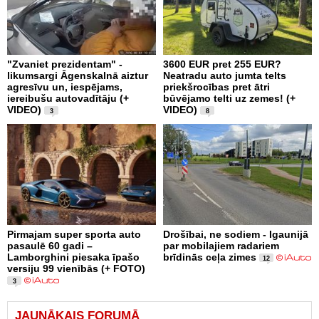
"Zvaniet prezidentam" -
3600 EUR pret 255 EUR?
likumsargi Āgenskalnā aiztur
Neatradu auto jumta telts
agresīvu un, iespējams,
priekšrocības pret ātri
iereibušu autovadītāju (+
būvējamo telti uz zemes! (+
VIDEO)
VIDEO)
3
8
Pirmajam super sporta auto
Drošībai, ne sodiem - Igaunijā
pasaulē 60 gadi –
par mobilajiem radariem
Lamborghini piesaka īpašo
brīdinās ceļa zimes
12
versiju 99 vienībās (+ FOTO)
3
JAUNĀKAIS FORUMĀ