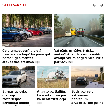
CITI RAKSTI
Ceļojuma suvenīru vietā –
Vai pāris minūtes ir riska
K
izsists auto logs: kā pasargāt
vērtas? Ar apdzīšanu saistīto
j
personīgās mantas,
avāriju skaits šogad pieaudzis
atpūšoties ārzemēs
par 66%
1
13
Stirnas uz ceļa,
Ar auto pa Baltiju:
Sods par ceļu
grauzēji
ko apskatīt un par
satiksmes
J
motortelpā:
ko neaizmirst ceļā
pārkāpumu
p
dzīvnieku radītie
ārvalstīs: kas jāzina
b
3