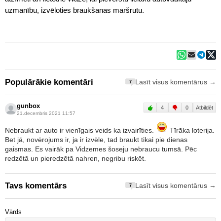
uzmanību, izvēloties braukšanas maršrutu.
Populārākie komentāri
Lasīt visus komentārus →
7
gunbox
4
0
Atbildēt
21.decembris 2021 11:57
Nebraukt ar auto ir vienīgais veids ka izvairīties.
Tīrāka loterija.
Bet jā, novērojums ir, ja ir izvēle, tad braukt tikai pie dienas
gaismas. Es vairāk pa Vidzemes šoseju nebraucu tumsā. Pēc
redzētā un pieredzētā nahren, negribu riskēt.
Tavs komentārs
Lasīt visus komentārus →
7
Vārds