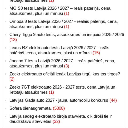
lietotāju atsauksmes
(2)
MG S9 tests Latvijā 2026 / 2027 – reāls patēriņš, cena,
atsauksmes, plusi un mīnusi
(1)
Omoda 9 tests Latvijā 2026 / 2027 - reālais patēriņš, cena,
atsauksmes, plusi un mīnusi
(1)
Chery Tiggo 9 auto tests, atsauksmes un iespaidi 2025 / 2026
(13)
Lexus RZ elektroauto tests Latvijā 2026 / 2027 – reāls
patēriņš, cena, atsauksmes, plusi un mīnusi
(15)
Jaecoo 7 tests Latvijā 2026 / 2027 – reāls patēriņš, cena,
atsauksmes, plusi un mīnusi
(3)
Zeekr elektroauto oficiāli ienāk Latvijas tirgū, kas tos tirgos?
(2)
Zeekr 7GT elektroauto 2026 - 2027 tests, cena Latvijā un
lietotāju atsauksmes
(1)
Latvijas Gada auto 2027 - jaunu automobiļu konkurss
(44)
Šofera dienasgrāmata.
(5308)
Latvijā sadeg elektroauto biroja stāvvietā, cik droši tie ir
daudzstāvu stāvvietās
(32)