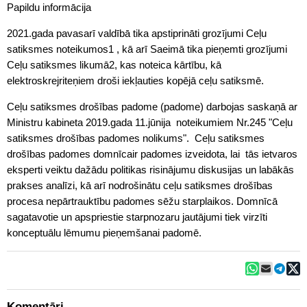
Papildu informācija
2021.gada pavasarī valdībā tika apstiprināti grozījumi Ceļu
satiksmes noteikumos1 , kā arī Saeimā tika pieņemti grozījumi
Ceļu satiksmes likumā2, kas noteica kārtību, kā
elektroskrejriteņiem droši iekļauties kopējā ceļu satiksmē.
Ceļu satiksmes drošības padome (padome) darbojas saskaņā ar
Ministru kabineta 2019.gada 11.jūnija noteikumiem Nr.245 "Ceļu
satiksmes drošības padomes nolikums". Ceļu satiksmes
drošības padomes domnīcair padomes izveidota, lai tās ietvaros
eksperti veiktu dažādu politikas risinājumu diskusijas un labākās
prakses analīzi, kā arī nodrošinātu ceļu satiksmes drošības
procesa nepārtrauktību padomes sēžu starplaikos. Domnīcā
sagatavotie un apspriestie starpnozaru jautājumi tiek virzīti
konceptuālu lēmumu pieņemšanai padomē.
Komentāri