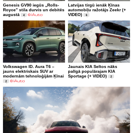
Genesis GV90 iegūs „Rolls-
Latvijas tirgū ienāk Ķīnas
Royce” stila durvis un debitēs
automobiļu ražotājs Zeekr (+
augustā
VIDEO)
4
6
Volkswagen ID. Aura T6 –
Jaunais KIA Seltos nāks
jauns elektriskais SUV ar
palīgā populārajam KIA
modernām tehnoloģijām Ķīnai
Sportage (+ VIDEO)
2
2