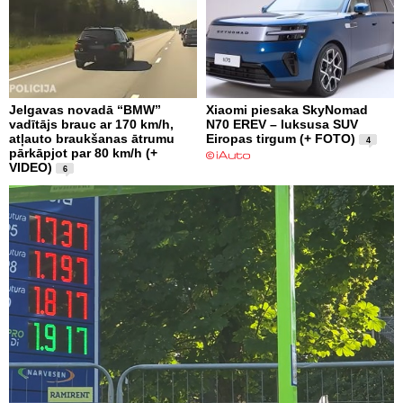
Jelgavas novadā “BMW”
Xiaomi piesaka SkyNomad
vadītājs brauc ar 170 km/h,
N70 EREV – luksusa SUV
atļauto braukšanas ātrumu
Eiropas tirgum (+ FOTO)
4
pārkāpjot par 80 km/h (+
VIDEO)
6