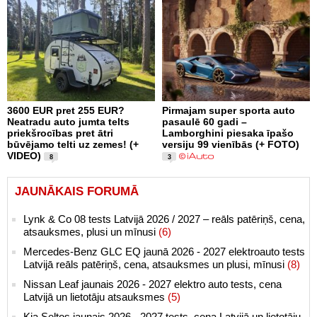
3600 EUR pret 255 EUR?
Pirmajam super sporta auto
Neatradu auto jumta telts
pasaulē 60 gadi –
priekšrocības pret ātri
Lamborghini piesaka īpašo
būvējamo telti uz zemes! (+
versiju 99 vienībās (+ FOTO)
VIDEO)
8
3
JAUNĀKAIS FORUMĀ
Lynk & Co 08 tests Latvijā 2026 / 2027 – reāls patēriņš, cena,
atsauksmes, plusi un mīnusi
(6)
Mercedes-Benz GLC EQ jaunā 2026 - 2027 elektroauto tests
Latvijā reāls patēriņš, cena, atsauksmes un plusi, mīnusi
(8)
Nissan Leaf jaunais 2026 - 2027 elektro auto tests, cena
Latvijā un lietotāju atsauksmes
(5)
Kia Seltos jaunais 2026 - 2027 tests, cena Latvijā un lietotāju