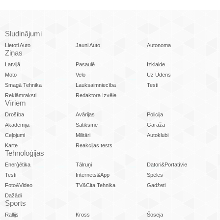
Sludinājumi
Lietoti Auto
Jauni Auto
Autonoma
Ziņas
Latvijā
Pasaulē
Izklaide
Moto
Velo
Uz Ūdens
Smagā Tehnika
Lauksaimniecība
Testi
Reklāmraksti
Redaktora Izvēle
Vīriem
Drošība
Avārijas
Policija
Akadēmija
Satiksme
Garāžā
Ceļojumi
Militāri
Autoklubi
Karte
Reakcijas tests
Tehnoloģijas
Enerģētika
Tālruņi
Datori&Portatīvie
Testi
Internets&App
Spēles
Foto&Video
TV&Cita Tehnika
Gadžeti
Dažādi
Sports
Rallijs
Kross
Šoseja