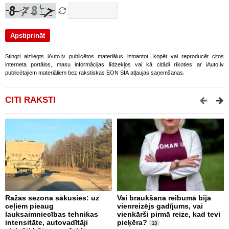
Stingri aizliegts iAuto.lv publicētos materiālus izmantot, kopēt vai reproducēt citos
interneta portālos, masu informācijas līdzekļos vai kā citādi rīkoties ar iAuto.lv
publicētajiem materiāliem bez rakstiskas EON SIA atļaujas saņemšanas.
CITI RAKSTI
Ražas sezona sākusies: uz
Vai braukšana reibumā bija
V
ceļiem pieaug
vienreizējs gadījums, vai
A
lauksaimniecības tehnikas
vienkārši pirmā reize, kad tevi
m
intensitāte, autovadītāji
pieķēra?
p
13