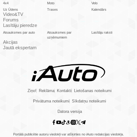
4x4
Moto
Velo
Uz Ūdens
Trases
Kalendārs
Video&TV
Forums
Lasītāju pieredze
Atsauksmes par auto
Atsauksmes par
Lasītāju raksti
uzņēmumiem
Akcijas
Jautā ekspertam
Ziņo!
Reklāma
Kontakti
Lietošanas noteikumi
Privātuma noteikumi
Sīkdatņu noteikumi
Datora versija
Portālā publicētie autoru viedokļi var atšķirties no iAuto redakcijas viedokļa.