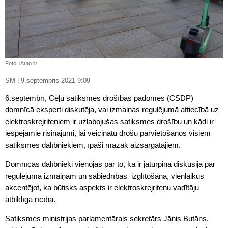
Foto: iAuto.lv
SM | 9.septembris 2021 9:09
6.septembrī, Ceļu satiksmes drošības padomes (CSDP)
domnīcā eksperti diskutēja, vai izmaiņas regulējumā attiecībā uz
elektroskrejriteņiem ir uzlabojušas satiksmes drošību un kādi ir
iespējamie risinājumi, lai veicinātu drošu pārvietošanos visiem
satiksmes dalībniekiem, īpaši mazāk aizsargātajiem.
Domnīcas dalībnieki vienojās par to, ka ir jāturpina diskusija par
regulējuma izmaiņām un sabiedrības izglītošana, vienlaikus
akcentējot, ka būtisks aspekts ir elektroskrejriteņu vadītāju
atbildīga rīcība.
Satiksmes ministrijas parlamentārais sekretārs Jānis Butāns,