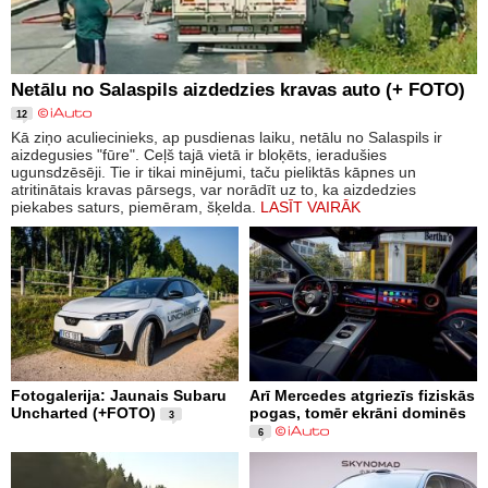
Netālu no Salaspils aizdedzies kravas auto (+ FOTO)
12
Kā ziņo aculiecinieks, ap pusdienas laiku, netālu no Salaspils ir
aizdegusies "fūre". Ceļš tajā vietā ir bloķēts, ieradušies
ugunsdzēsēji. Tie ir tikai minējumi, taču pieliktās kāpnes un
atritinātais kravas pārsegs, var norādīt uz to, ka aizdedzies
piekabes saturs, piemēram, šķelda.
LASĪT VAIRĀK
Fotogalerija: Jaunais Subaru
Arī Mercedes atgriezīs fiziskās
Uncharted (+FOTO)
pogas, tomēr ekrāni dominēs
3
6