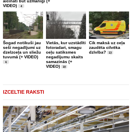
aicināti būt uzmanīgi (+
a
VIDEO)
p
4
2
Šogad notikuši jau
Vietās, kur uzstādīti
Cik maksā uz ceļa
seši negadījumi uz
fotoradari, smagu
zaudēta cilvēka
C
dzelzceļa un sliežu
ceļu satiksmes
dzīvība?
d
13
tuvumā (+ VIDEO)
negadījumu skaits
s
samazinās (+
ņ
6
VIDEO)
u
10
IZCELTIE RAKSTI