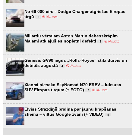
No 66 000 eiro - Dodge Charger atgriežas Eiropas
tirgū
3
Miljardu vērtajam Aston Martin debesskrāpim
Maiami atklājušies nopietni defekti
6
Genesis GV90 iegūs „Rolls-Royce” stila durvis un
debitēs augustā
4
Xiaomi piesaka SkyNomad N70 EREV – luksusa
SUV Eiropas tirgum (+ FOTO)
4
Elviss Strazdiņš brīdina par jaunu krāpšanas
shēmu – viltus Google zvani (+ VIDEO)
4