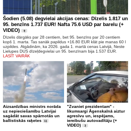
Šodien (5.08) degvielai akcijas cenas: Dīzelis 1.817 un
95. benzīns 1.737 EUR! Nafta 75.6 USD par barelu (+
VIDEO)
9
Dīzelis dārgāks par 28 centiem, bet 95. benzīns par 20 centiem
kopš 1. marta. Tas sanāk papildus +16.80 EUR klāt pie manas 60 l
uzpildes. Atgādinām, ka 2026. gada 1. martā cenas Latvijā, Neste
Lielupes DUS dīzeļdegvielai un 95. benzīnam bija 1.537 EUR.
LASĪT VAIRĀK
Aizsardzības ministrs norāda
"Zvaniet prezidentam" -
uz nepieciešamību Latvijai
likumsargi Āgenskalnā aiztur
sagādāt savas spārnotās un
agresīvu un, iespējams,
ballistiskās raķetes
iereibušu autovadītāju (+
11
VIDEO)
3