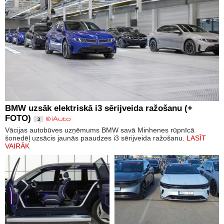
BMW uzsāk elektriskā i3 sērijveida ražošanu (+
FOTO)
3
Vācijas autobūves uzņēmums BMW savā Minhenes rūpnīcā
šonedēļ uzsācis jaunās paaudzes i3 sērijveida ražošanu.
LASĪT
VAIRĀK