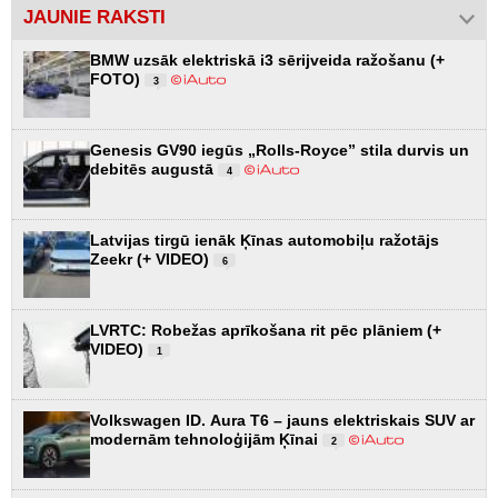
JAUNIE RAKSTI
BMW uzsāk elektriskā i3 sērijveida ražošanu (+
FOTO)
3
Genesis GV90 iegūs „Rolls-Royce” stila durvis un
debitēs augustā
4
Latvijas tirgū ienāk Ķīnas automobiļu ražotājs
Zeekr (+ VIDEO)
6
LVRTC: Robežas aprīkošana rit pēc plāniem (+
VIDEO)
1
Volkswagen ID. Aura T6 – jauns elektriskais SUV ar
modernām tehnoloģijām Ķīnai
2