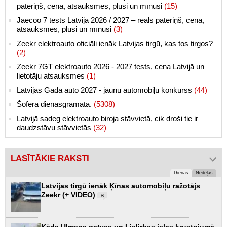
patēriņš, cena, atsauksmes, plusi un mīnusi
(15)
Jaecoo 7 tests Latvijā 2026 / 2027 – reāls patēriņš, cena,
atsauksmes, plusi un mīnusi
(3)
Zeekr elektroauto oficiāli ienāk Latvijas tirgū, kas tos tirgos?
(2)
Zeekr 7GT elektroauto 2026 - 2027 tests, cena Latvijā un
lietotāju atsauksmes
(1)
Latvijas Gada auto 2027 - jaunu automobiļu konkurss
(44)
Šofera dienasgrāmata.
(5308)
Latvijā sadeg elektroauto biroja stāvvietā, cik droši tie ir
daudzstāvu stāvvietās
(32)
LASĪTĀKIE RAKSTI
Dienas
Nedēļas
Latvijas tirgū ienāk Ķīnas automobiļu ražotājs
Zeekr (+ VIDEO)
6
Kārļa Ulmaņa gatves un Lielirbes ielas krustojumā