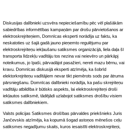
Diskusijas dalībnieki uzsvēra nepieciešamību pēc vēl plašākām
sabiedrības informētības kampaņām par drošu pārvietošanos ar
elektroskrejriteņiem, Domnīcas eksperti norādīja uz faktu, ka
neskatoties uz šajā gadā jauno pieņemto regulējumu par
elektroskrejriteņu iekļaušanu satiksmes organizācijā, liela daļa šī
transporta līdzekļu vadītāju tos nezina vai neievēro un pārkāpj
noteikumus, jo īpaši, pārvadājot pasažieri, nereti mazu bērnu, vai
kravu. Domnīcas diskusijā eksperti atzīmēja, ka šobrīd
elektorkrejriteņu vadītājiem nevar tikt piemērots sods par ātruma
pārsniegšanu. Domnīcas dalībnieki norādīja, ka pašu skrejriteņu
vadītāju atbildība ir būtisks aspekts, lai elektroskrejriteņi droši
iekļautos satiksmē, tādējādi uzlabojot satiksmes drošību visiem
satiksmes dalībniekiem.
Valsts policijas Satiksmes drošības pārvaldes priekšnieks Juris
Jančevskis atzīmēja, ka kopumā šogad astoņos mēnešos ceļu
satiksmes negadījumu skaits, kuros iesaistīti elektroskrejriteņi,