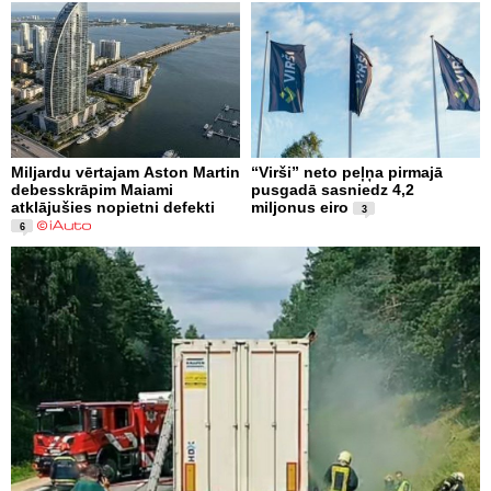
Miljardu vērtajam Aston Martin
“Virši” neto peļņa pirmajā
debesskrāpim Maiami
pusgadā sasniedz 4,2
atklājušies nopietni defekti
miljonus eiro
3
6