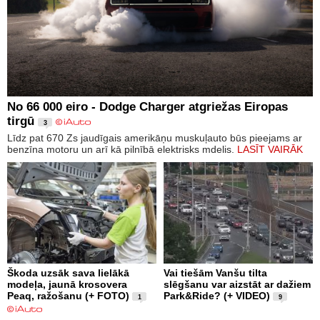
No 66 000 eiro - Dodge Charger atgriežas Eiropas
tirgū
3
Līdz pat 670 Zs jaudīgais amerikāņu muskuļauto būs pieejams ar
benzīna motoru un arī kā pilnībā elektrisks mdelis.
LASĪT VAIRĀK
Škoda uzsāk sava lielākā
Vai tiešām Vanšu tilta
modeļa, jaunā krosovera
slēgšanu var aizstāt ar dažiem
Peaq, ražošanu (+ FOTO)
Park&Ride? (+ VIDEO)
1
9