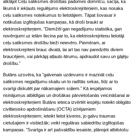
atklājot Ceļu satiksmes drošības padomes domnīcu, sacīja, ka
likumā ir iekļauts regulējums elektroskrejriteņiem, kas nosaka
ceļu satiksmes noteikumus to lietotājiem. Tāpat šovasar ir
notikušas izglītojošas kampaņas, kā droši braukt ar
elektroskrejriteņiem. "Diemžēl gan negadījumu statistika, gan
novērojumi uz ielām liecina par to, ka elektroskrejriteņu lietotāji
ceļu satiksmes drošību bieži neievēro. Piemēram, ar
elektroskrejriteni brauc divatā, lai arī tas nav paredzēts diviem
braucējiem, vai pārkāpj atļauto ātrumu, apdraudot savu un gājēju
drošību."
Butāns uzsvēra, ka "galvenais uzdevums ir mazināt ceļu
satiksmes negadījumu skaitu un to radītās sekas, līdz ar to
svarīgi diskutēt par nākamajiem soļiem." Kā iespējamos
risinājumus atbildīgas un drošākas pārvietošanās veicināšanai ar
elektroskrejriteņiem Butāns ieteica izvērtēt iespēju noteikt obligāto
civiltiesisko apdrošināšanu (OCTA) izīrējamiem
elektroskrejriteņiem; ieteikt lietot ķiveres, jo galvu traumas
cietušajiem ir visbiežāk; veikt regulāras sabiedrību izglītojošas
kampaņas. "Svarīga ir arī pašvaldību iesaiste, plānojot atbilstošu