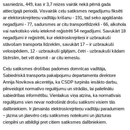
sasniedzis, 449, kas ir 3,7 reizes vairāk nekā pērnā gada
attiecīgajā periodā. Visvairāk ceļu satiksmes negadījumu fiksēti
ar elektorskrejriteņu vadītāju krišanu - 191, tad seko apgāšanās
negadījumi - 77, sadursmes ar citu transportlīdzekli - 66, alkohola
vai narkotisko vielu ietekmē reģistrēti 54 negadījumi. Savukārt 18
negadījumi ir reģistrēti, kur elektroskrejriteņi ir uzbraukuši
stāvošam transporta līdzeklim, savukārt 17 – ir uzbraukuši
velosipēdiem, 12 - uzbraukuši gājējam, četri - uzbraukuši kādam
šķērslim, bet vēl desmit - ar citu iemeslu.
Ceļu satiksmes drošības padomes domnīcas vadītāja,
Sabiedriskā transporta pakalpojumu departamenta direktore
Annija Novikova akcentēja, ka CSDP turpinās iesākto darbu,
pilnveidojot normatīvo regulējumu un strādās, lai palielinātu
sabiedrības informētību. Vienlaikus viņa atzina, ka normatīvais
regulējums vien nevar nodrošināt drošu satiksmi visiem tās
dalībniekiem. Ir jāmainās elektroskrejriteņu vadītāju paradumiem
– jāzina un jāievēro ceļu satiksmes noteikumi un jāizturas
cieņpilni un atbildīgi pret citiem satiksmes dalībniekiem.