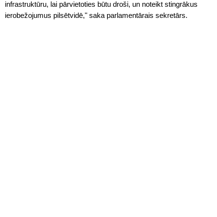
infrastruktūru, lai pārvietoties būtu droši, un noteikt stingrākus
ierobežojumus pilsētvidē," saka parlamentārais sekretārs.