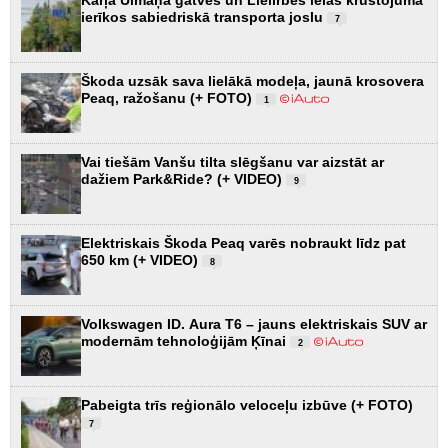
ierīkos sabiedriskā transporta joslu
7
Škoda uzsāk sava lielākā modeļa, jaunā krosovera
Peaq, ražošanu (+ FOTO)
1
Vai tiešām Vanšu tilta slēgšanu var aizstāt ar
dažiem Park&Ride? (+ VIDEO)
9
Elektriskais Škoda Peaq varēs nobraukt līdz pat
650 km (+ VIDEO)
8
Volkswagen ID. Aura T6 – jauns elektriskais SUV ar
modernām tehnoloģijām Ķīnai
2
Pabeigta trīs reģionālo veloceļu izbūve (+ FOTO)
7