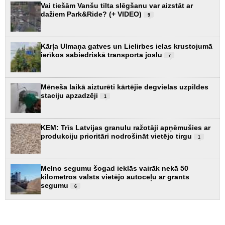
Vai tiešām Vanšu tilta slēgšanu var aizstāt ar
dažiem Park&Ride? (+ VIDEO)
9
Kārļa Ulmaņa gatves un Lielirbes ielas krustojumā
ierīkos sabiedriskā transporta joslu
7
Mēneša laikā aizturēti kārtējie degvielas uzpildes
staciju apzadzēji
1
KEM: Trīs Latvijas granulu ražotāji apņēmušies ar
produkciju prioritāri nodrošināt vietējo tirgu
1
Melno segumu šogad ieklās vairāk nekā 50
kilometros valsts vietējo autoceļu ar grants
segumu
6